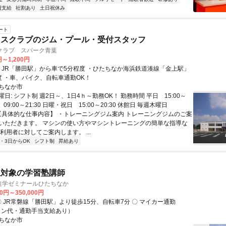
費支給
社割あり
土日祝休み
ート
ネスクラブのジム・プール・受付スタッフ
クラブ スパーク青葉
円～1,200円
度 ・車、バイク、自転車通勤OK！
ちなか市
日: シフト制 週2日～、1日4ｈ～勤務OK！ 勤務時間 平日 15:00～
曜 09:00～21:30 日曜・祝日 15:00～20:30 休館日 毎週木曜日
 【具体的な仕事内容】 ・トレーニングジム案内 トレーニングジムのご案
いただきます。 マシンの使い方やマシントレーニングの簡単な指導な
利用者に対してご案内します。 ...
2・3日からOK
シフト制
昇給あり
生対象の学習塾講師
I進学ゼミナールひたちなか
00円～350,000円
リン代・通勤手当支給あり）
ちなか市