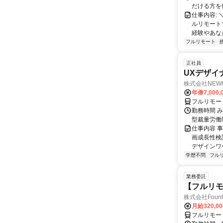
だける方を
仕事内容:
ルリモート
経験やあな
フルリモート
正社員
UXデザイ
株式会社NEW
年俸7,000,
フルリモー
勤務時間 み
型裁量労働
仕事内容 
画成長性検
デザインワ
学歴不問
フル
業務委託
【フルリモ
株式会社Fount
月給320,0
フルリモー