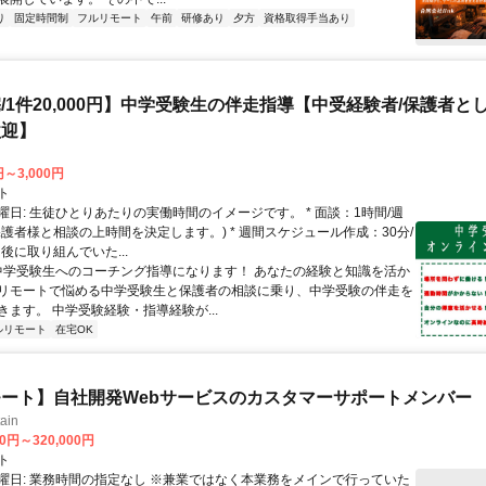
り
固定時間制
フルリモート
午前
研修あり
夕方
資格取得手当あり
/1件20,000円】中学受験生の伴走指導【中受経験者/保護者と
歓迎】
円～3,000円
ト
曜日: 生徒ひとりあたりの実働時間のイメージです。 * 面談：1時間/週
保護者様と相談の上時間を決定します。) * 週間スケジュール作成：30分/
後に取り組んでいた...
 中学受験生へのコーチング指導になります！ あなたの経験と知識を活か
リモートで悩める中学受験生と保護者の相談に乗り、中学受験の伴走を
きます。 中学受験経験・指導経験が...
ルリモート
在宅OK
ート】自社開発Webサービスのカスタマーサポートメンバー
ain
00円～320,000円
ト
曜日: 業務時間の指定なし ※兼業ではなく本業務をメインで行っていた