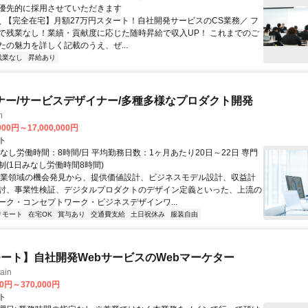
優先的に採用させていただきます
 ＼ 【完全在宅】月額27万円スタート！自社開発サービスのCS業務／ フ
で残業なし！業績・貢献度に応じた随時昇給で収入UP！ これまでのご
たの魅力を詳しく記載のうえ、ぜ...
残業なし
昇給あり
ナー/サービスデザイナー/多種多様なプロダクト開発
h
000円～17,000,000円
ト
なし労働時間：8時間/日 平均勤務日数：1ヶ月あたり20日～22日 専門
制(1日みなし労働時間8時間)
事業領域の機会発見から、提供価値設計、ビジネスモデル設計、収益計
討、事業性検証、デジタルプロダクトのデザイン定義といった、上流の
ーク・コンセプトワーク・ビジネスデザインワ...
リモート
在宅OK
賞与あり
交通費支給
土日祝休み
服装自由
ート】自社開発WebサービスのWebマーケター
ain
00円～370,000円
ト