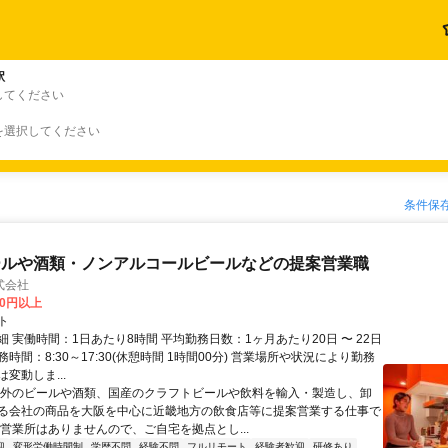
駅
してください
を選択してください
条件保
ールや酒類・ノンアルコールビールなどの提案営業職
式会社
00円以上
ト
 実働時間：1日あたり8時間 平均勤務日数：1ヶ月あたり20日 〜 22日
時間：8:30～17:30(休憩時間 1時間00分) 営業場所や状況により勤務
変動しま...
海外のビールや酒類、国産のクラフトビールや飲料を輸入・製造し、卸
る会社の商品を大阪を中心に近畿地方の飲食店等に提案営業する仕事で
や営業所はありませんので、ご自宅を拠点とし...
迎
変形労働時間制
学歴不問
経験不問
フルリモート
経験者歓迎
研修あり