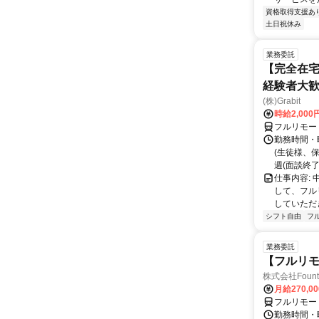
資格取得支援あ
土日祝休み
業務委託
【完全在宅
経験者大
(株)Grabit
時給2,000
フルリモー
勤務時間・
(生徒様、
週(面談終了
仕事内容:
して、フル
していただ
シフト自由
フ
業務委託
【フルリモ
株式会社Fount
月給270,0
フルリモー
勤務時間・