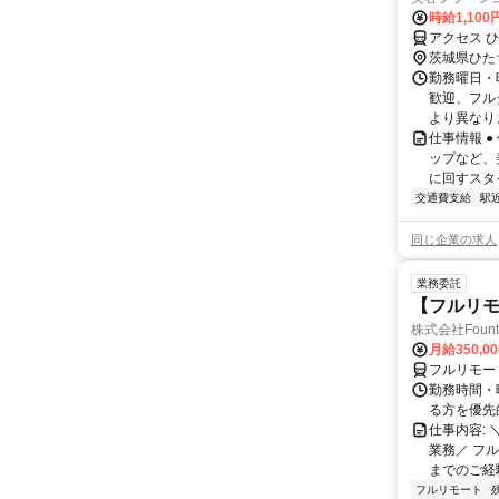
時給1,10
アクセス 
茨城県ひた
勤務曜日・時
歓迎、フル
より異なりま
仕事情報 
ップなど、
に回すスタ
交通費支給
駅
同じ企業の求人
業務委託
【フルリモ
株式会社Fount
月給350,0
フルリモー
勤務時間・
る方を優先
仕事内容:
業務／ フ
までのご経
フルリモート