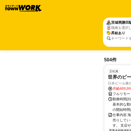
茨城県
勝田
職種を選択
昇給あり
キーワード
504件
正社員
世界のビ
日本ビール株
月給400,0
フルリモー
勤務時間詳細
基本的な勤務
の開始時間は
仕事内容 
売りしてい
す。 支店
業界未経験者歓