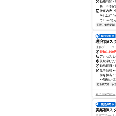
勤務時間・曜
務 ※季節
仕事内容:
それに伴う
て16年 地
変形労働時間制
理容師/ス
理容プラージ
時給1,10
アクセス 
茨城県ひた
勤務曜日・時
仕事情報 
術を担当♬
や簡単な指
交通費支給
駅
同じ企業の求人
美容師/ス
美容プラージ