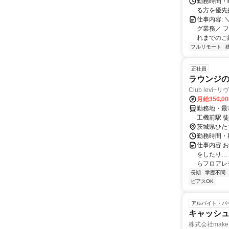
勤務時間・
る方を優先
仕事内容:
グ業務／ 
れまでのご
フルリモート
正社員
ラウンジ
Club levi~
月給350,0
勤務地・最寄
工機前駅 徒
茨城県ひた
勤務時間・期
仕事内容 
をしたり…
らフロアレ
長期
学歴不問
ピアスOK
アルバイト・パ
キャッシュ
株式会社make 