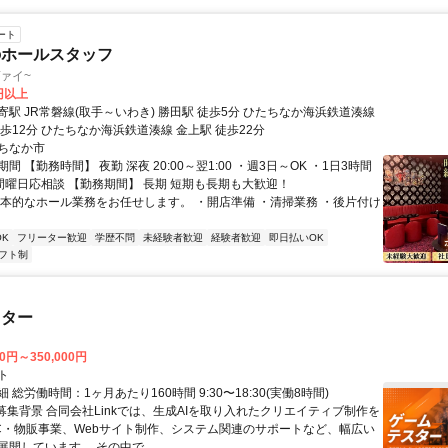
ート
のホールスタッフ
リヴァイ~
0円以上
駅 JR常磐線(取手～いわき) 勝田駅 徒歩5分 ひたちなか海浜鉄道湊線
歩12分 ひたちなか海浜鉄道湊線 金上駅 徒歩22分
ちなか市
間 【勤務時間】 夜勤 深夜 20:00～翌1:00 ・週3日～OK ・1日3時間
時間曜日応相談 【勤務期間】 長期 短期も長期も大歓迎！
基本的なホール業務をお任せします。 ・開店準備 ・清掃業務 ・後片付け
K
フリーター歓迎
学歴不問
未経験者歓迎
経験者歓迎
即日払いOK
フト制
スター
00円～350,000円
ト
 総労働時間：1ヶ月あたり160時間 9:30〜18:30(実働8時間)
●募集背景 合同会社Linkでは、生成AIを取り入れたクリエイティブ制作を
C・物販事業、Webサイト制作、システム関連のサポートなど、幅広い
開しています。 その中で...