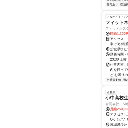
賞与あり
交通
アルバイト・パ
フィット
フィットネス
時給1,100
アクセス: ・JR「勝田駅」から車で5分程度 ・ひたちなか海浜鉄道湊線「金上駅」
車で3分程
茨城県ひた
勤務時間・曜
23:30 土
仕事内容:
内を行って
ど お困りの
交通費支給
週
正社員
小中高校
合同会社 A
月給250,0
アクセス: 〇 JR常磐線「勝田駅」より徒歩15分、自転車7分 〇 マイカー通勤
OK（ガソ
茨城県ひた