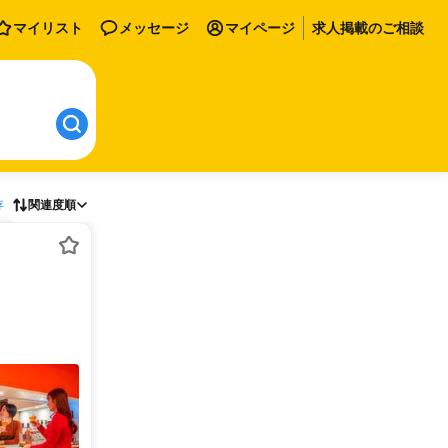
マイリスト
メッセージ
マイページ
求人掲載のご相談
存
関連度順