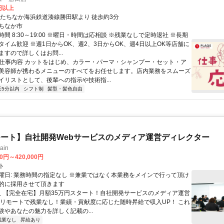
0円以上
ひたちなか海浜鉄道湊線勝田駅より 徒歩約3分
ちなか市
間 8:30～19:00 ※曜日・時間は応相談 ※残業なしで定時退社 ※長期
タイム歓迎 ※週1日からOK、週2、3日からOK、週4日以上OK等店舗に
すので詳しくはお問...
● 仕事内容 カットをはじめ、カラー・パーマ・シャンプー・セット・ア
美容師が携わるメニューのすべてをお任せします。店内業務をスムーズ
イリストとして、後輩への指示や技術指...
近5分以内
シフト制
髪型・髪色自由
ート】自社開発Webサービスのメディア運営ディレクター
ain
00円～420,000円
ト
曜日: 業務時間の指定なし ※兼業ではなく本業務をメインで行って頂け
的に採用させて頂きます
 ＼ 【完全在宅】月額35万円スタート！自社開発サービスのメディア運営
ルリモートで残業なし！業績・貢献度に応じた随時昇給で収入UP！ これ
験やあなたの魅力を詳しく記載の...
残業なし
昇給あり