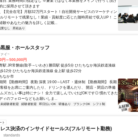
曜日: 業務時間の指定なし ※兼業ではなく本業務をメインで行って頂け
的に採用させて頂きます
 ＼ 【完全在宅】月額32万円スタート！自社開発サービスのマーケティン
フルリモートで残業なし！業績・貢献度に応じた随時昇給で収入UP！ こ
経験やあなたの魅力を詳しく記載...
残業なし
昇給あり
の黒服・ホールスタッフ
リヴァイ~
00円～500,000円
駅 JR常磐線(取手～いわき) 勝田駅 徒歩5分 ひたちなか海浜鉄道湊線
歩12分 ひたちなか海浜鉄道湊線 金上駅 徒歩22分
ちなか市
間 【勤務時間】 夜勤 深夜 19:00～LAST ・週休制 【勤務期間】 長期
お客様をお席にご案内したり、ドリンクを運んだり、 開店・閉店の準備
 ムズカしい事は特にナシ！ 全力で楽しんでいけばOKです◎ 慣れてきた
ディのフォローなどもお願いしま...
未経験者歓迎
経験者歓迎
即日払いOK
研修あり
ブランクOK
シフト制
ート
レス決済のインサイドセールス(フルリモート勤務)
standards