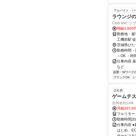
アルバイト・パ
ラウンジ
Club levi~
時給1,80
勤務地・最寄
工機前駅 徒
茨城県ひた
勤務時間・期
～OK ・
仕事内容 
など
副業・WワークO
ブランクOK
シ
正社員
ゲームテ
合同会社Link
月給267,0
フルリモー
勤務時間詳細
仕事内容 
はじめ、E
サービスを展