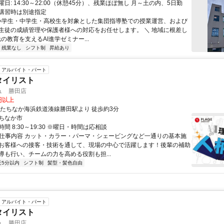
日: ​14:30～22:00（休憩45分）、残業ほぼ無し 月～土の内、5日勤
講習時は別途指定
 小学生・中学生・高校生を対象とした集団指導塾での授業運営、および
生徒の成績管理や保護者様への対応をお任せします。 ＼ 地域に根差し
元の教育を支えるAI進学ゼミナー...
残業なし
シフト制
昇給あり
アルバイト・パート
タイリスト
ュ 勝田店
0円以上
ひたちなか海浜鉄道湊線勝田駅より 徒歩約3分
ちなか市
間 8:30～19:30 ※曜日・時間は応相談
● 仕事内容 カット・カラー・パーマ・シェービングなど一通りの基本施
お客様への接客・技術を通して、現場の中心で活躍します！後輩の補助
導も行い、チームの力を高める役割も担...
近5分以内
シフト制
髪型・髪色自由
アルバイト・パート
タイリスト
ュ 勝田店