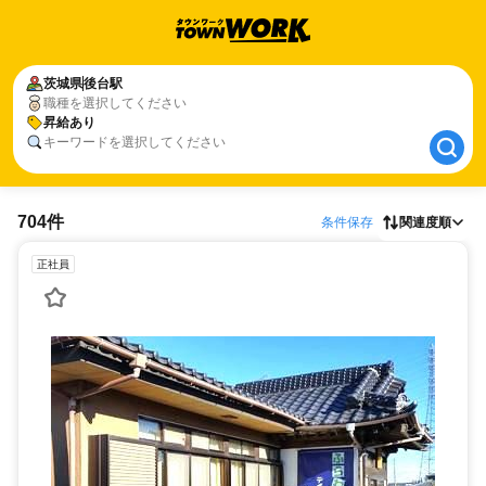
茨城県
茨城県
後台駅
後台駅
職種を選択してください
昇給あり
昇給あり
キーワードを選択してください
704件
条件保存
関連度順
正社員