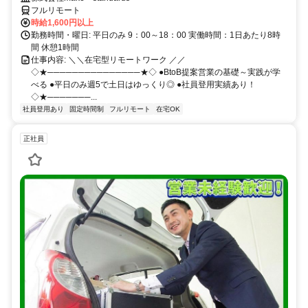
フルリモート
時給1,600円以上
勤務時間・曜日: 平日のみ 9：00～18：00 実働時間：1日あたり8時
間 休憩1時間
仕事内容: ＼＼在宅型リモートワーク ／／
◇★───────────────★◇ ●BtoB提案営業の基礎～実践が学
べる ●平日のみ週5で土日はゆっくり◎ ●社員登用実績あり！
◇★───────...
社員登用あり
固定時間制
フルリモート
在宅OK
正社員