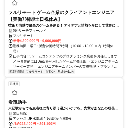
フルリモート ゲーム企業のクライアントエンジニア
【実働7時間/土日祝休み】
技術と情熱で最高のゲームを創る！ アイデアと情熱を形にして世界に送
り出そう！
(株)サーチフィールド
フルリモート
年俸4,300,000円～9,000,000円
勤務時間・曜日: 所定労働時間7時間 （10:00～18:00 ※内1時間休
憩）
仕事内容: ＼ゲームコンテンツのプログラミング業務をお任せします
／ ⏩具体的にはUnityを利用したゲーム開発全般 ・エンジニアチーム
リーダー業務 ・エンジニアチームメンバーの業務管理 ・プランナ...
固定時間制
フルリモート
在宅OK
駅近5分以内
正社員
看護助手
未経験からでも患者様に寄り添う温かいケアを。先輩があなたの成長を
全力でサポートします。
栗田病院
アクセス: JR水郡線 / 後台駅から車8分
月給213,400円～291,100円