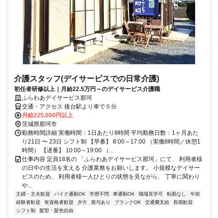
介護スタッフ(デイサービスでの日常介護)
初任者研修以上｜月給22.5万円～のデイサービス介護職
ふらわあデイサービス那珂
交通・アクセス 後台駅より車で５分
月給225,000円以上
茨城県那珂市
勤務時間詳細 実働時間：1日あたり8時間 平均勤務日数：1ヶ月あた
り21日 〜 23日 シフト制 【早番】 8:00～17:00 （実働8時間／休憩1
時間） 【遅番】 10:00～19:00 （...
仕事内容 定員18名の 「ふらわあデイサービス那珂」にて、 利用者様
の日中の生活を支える 介護業務をお願いします。 小規模なデイサー
ビスのため、 利用者様一人ひとりの状態を見ながら、 丁寧に関わり
や...
主婦・主夫歓迎
バイク通勤OK
学歴不問
車通勤OK
職場見学可
転勤なし
午前
経験者歓迎
有資格者歓迎
夕方
賞与あり
ブランクOK
交通費支給
長期歓迎
シフト制
髪型・髪色自由