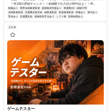
✨年2回の昇給チャンス！ ✨未経験での入社が90%以上！ ✨年...
制服あり
業界未経験者歓迎
資格取得支援あり
車通勤OK
経験不問
未経験者歓迎
交通費全額支給
経験者歓迎
有資格者歓迎
研修あり
賞与あり
育休あり
交通費支給
資格取得手当あり
シフト制
長期休暇あり
正社員
ゲームテスター