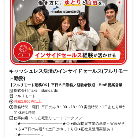
キャッシュレス決済のインサイドセールス(フルリモー
ト勤務)
【フルリモート勤務OK】平日５日勤務／経験者歓迎・BtoB提案営業で
スキルアップ
株式会社make standards
フルリモート
時給1,600円以上
勤務時間・曜日: 平日のみ 9：00～18：00 実働時間：1日あたり8時
間 休憩1時間
仕事内容: ＼＼在宅型リモートワーク ／／
◇★───────────────★◇ ●BtoB提案営業の基礎～実践が学
べる ●平日のみ週5で土日はゆっくり◎ ●正社員登用実績あり
◇★───────...