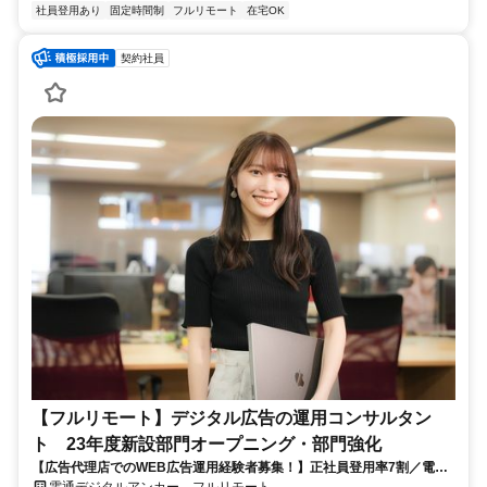
社員登用あり
固定時間制
フルリモート
在宅OK
契約社員
【フルリモート】デジタル広告の運用コンサルタン
ト 23年度新設部門オープニング・部門強化
【広告代理店でのWEB広告運用経験者募集！】正社員登用率7割／電通
G／全国×完全在宅／年休126日・土日祝休み／残業月平均4時間19分
電通デジタルアンカー フルリモート