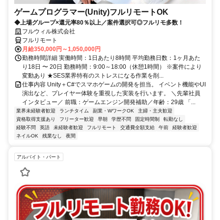
ゲームプログラマー(Unity)フルリモートOK
◆上場グループ×還元率80％以上／案件選択可◎フルリモ多数！
フルウィル株式会社
フルリモート
月給350,000円～1,050,000円
勤務時間詳細 実働時間：1日あたり8時間 平均勤務日数：1ヶ月あた
り18日 〜 20日 勤務時間：9:00～18:00（休憩1時間） ※案件により
変動あり ★SES業界特有のストレスになる作業を削...
仕事内容 Unity＋C#でスマホゲームの開発を担当。 イベント機能やUI
演出など、プレイヤー体験を重視した実装を行います。 ＼先輩社員
インタビュー／ 前職：ゲームエンジン開発補助／年齢：29歳 「...
業界未経験者歓迎
ランチタイム
副業・WワークOK
主婦・主夫歓迎
資格取得支援あり
フリーター歓迎
早朝
学歴不問
固定時間制
転勤なし
経験不問
英語
未経験者歓迎
フルリモート
交通費全額支給
午前
経験者歓迎
ネイルOK
残業なし
夜間
アルバイト・パート