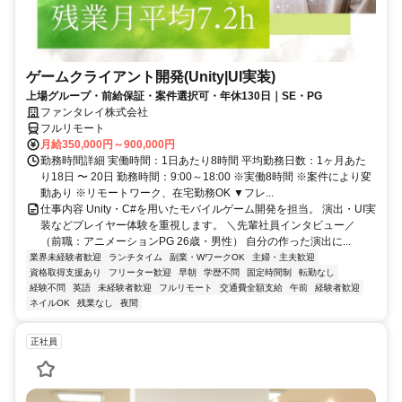
ゲームクライアント開発(Unity|UI実装)
上場グループ・前給保証・案件選択可・年休130日｜SE・PG
ファンタレイ株式会社
フルリモート
月給350,000円～900,000円
勤務時間詳細 実働時間：1日あたり8時間 平均勤務日数：1ヶ月あた
り18日 〜 20日 勤務時間：9:00～18:00 ※実働8時間 ※案件により変
動あり ※リモートワーク、在宅勤務OK ▼フレ...
仕事内容 Unity・C#を用いたモバイルゲーム開発を担当。 演出・UI実
装などプレイヤー体験を重視します。 ＼先輩社員インタビュー／
（前職：アニメーションPG 26歳・男性） 自分の作った演出に...
業界未経験者歓迎
ランチタイム
副業・WワークOK
主婦・主夫歓迎
資格取得支援あり
フリーター歓迎
早朝
学歴不問
固定時間制
転勤なし
経験不問
英語
未経験者歓迎
フルリモート
交通費全額支給
午前
経験者歓迎
ネイルOK
残業なし
夜間
正社員