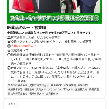
医薬品のルート営業職
土日祝休み／未経験入社３年目で年収600万円以上も目指せます
株式会社富士薬品 ひたちなか営業所
交通・アクセス お問い合わせください。 ※社用車での通勤可
月給257,500円以上
茨城県那珂市
勤務時間詳細 実働時間：1日あたり8時間 平均勤務日数：1ヶ月あた
り21日 〜 23日 勤務時間／9:00～18:00(休憩1時間) ※週2日ほど訪問
先への直行あり
仕事内容 テレビCMでお馴染みの「富士薬品」の薬が詰まった薬箱を
無料でお届けし、お使いいただいた分だけ料金をいただきます。 他
にも、お客様の症状に応じて、新商品のご案内をお任せします。
【ー 具体的...
業界未経験者歓迎
資格取得支援あり
車通勤OK
固定時間制
経験不問
未経験者歓迎
研修あり
賞与あり
ブランクOK
育休あり
交通費支給
長期歓迎
資格取得手当あり
長期休暇あり
土日祝休み
正社員