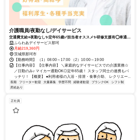
介護職員/夜勤なし/デイサービス
交通費支給⭐️夜勤なし✨定年65歳✅️担当者オススメ✨研修支援有⭕️車通勤
ＯＫ
ふらわあデイサービス那珂
月給219,360円
茨城県那珂市
【勤務時間】 （1）08:00～17:00 （2）10:00～19:00
【仕事内容】 【仕事内容】 ＼家庭的なデイサービスでの介護業務☆
／日勤のみ♪ マイカー通勤OK◎定年65歳！ スタッフ同士の連携もバ
ッチリ！ 【概要】 ●利用者様の入浴・排泄・食事介助、 レクリエー...
長期
フリーター歓迎
大量募集
学歴不問
経験者歓迎
ブランクOK
シフト制
昇給あり
正社員