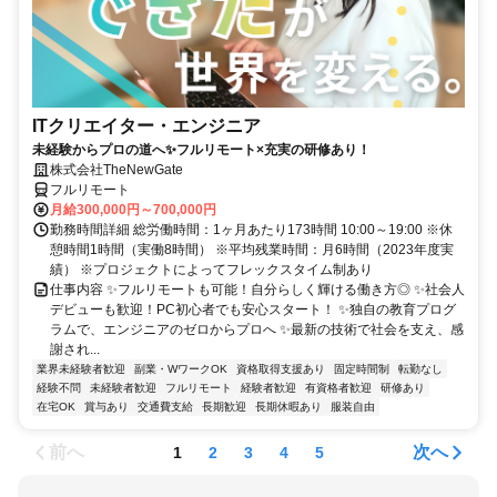
ITクリエイター・エンジニア
未経験からプロの道へ✨フルリモート×充実の研修あり！
株式会社TheNewGate
フルリモート
月給300,000円～700,000円
勤務時間詳細 総労働時間：1ヶ月あたり173時間 10:00～19:00 ※休
憩時間1時間（実働8時間） ※平均残業時間：月6時間（2023年度実
績） ※プロジェクトによってフレックスタイム制あり
仕事内容 ✨フルリモートも可能！自分らしく輝ける働き方◎ ✨社会人
デビューも歓迎！PC初心者でも安心スタート！ ✨独自の教育プログ
ラムで、エンジニアのゼロからプロへ ✨最新の技術で社会を支え、感
謝され...
業界未経験者歓迎
副業・WワークOK
資格取得支援あり
固定時間制
転勤なし
経験不問
未経験者歓迎
フルリモート
経験者歓迎
有資格者歓迎
研修あり
在宅OK
賞与あり
交通費支給
長期歓迎
長期休暇あり
服装自由
前へ
次へ
1
2
3
4
5