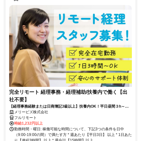
完全リモート 経理事務・経理補助/扶養内で働く【出
社不要】
【経理事務経験または日商簿記3級以上】扶養内OK！平日昼間３h～。
完全在宅で育児・介護中の方も大歓迎♪
メリービズ株式会社
フルリモート
時給1,232円以上
勤務時間・曜日: 稼働可能な時間について、下記3つの条件を日中
（9:00-19:00の間）で満たす方 * 週あたり【平日3日】 以上 * 1日あた
り【連続3時間】 以上 * 週合計【15時間】以上...