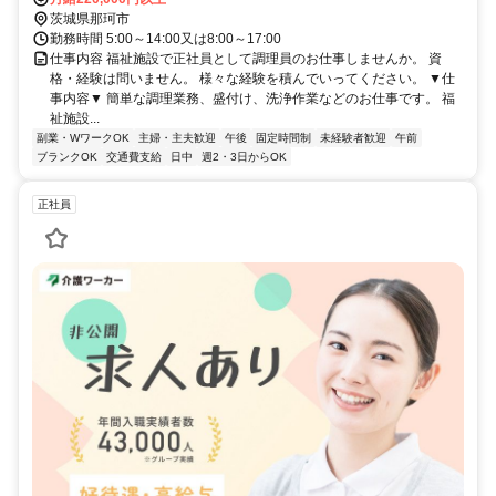
茨城県那珂市
勤務時間 5:00～14:00又は8:00～17:00
仕事内容 福祉施設で正社員として調理員のお仕事しませんか。 資
格・経験は問いません。 様々な経験を積んでいってください。 ▼仕
事内容▼ 簡単な調理業務、盛付け、洗浄作業などのお仕事です。 福
祉施設...
副業・WワークOK
主婦・主夫歓迎
午後
固定時間制
未経験者歓迎
午前
ブランクOK
交通費支給
日中
週2・3日からOK
正社員