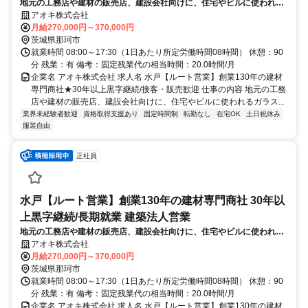
地元の工務店や建材の販売店、建設会社向けに、住宅やビルに使われる
ガラス窓やサッシなどの建材、エクステリアの販売や施工提案などをお
アオキ株式会社
任せします。お客様の頼れるパートナーとなり、地域の街作りに貢献し
月給270,000円～370,000円
ます。
茨城県那珂市
就業時間 08:00～17:30（1日あたり所定労働時間08時間） 休憩：90
分 残業：有 備考：固定残業代の相当時間：20.0時間/月
企業名 アオキ株式会社 求人名 水戸【ルート営業】創業130年の建材
専門商社★30年以上黒字継続/接客・販売歓迎 仕事の内容 地元の工務
店や建材の販売店、建設会社向けに、住宅やビルに使われるガラス...
業界未経験者歓迎
資格取得支援あり
固定時間制
転勤なし
在宅OK
土日祝休み
服装自由
正社員
水戸【ルート営業】創業130年の建材専門商社 30年以
上黒字継続/長期就業 建築法人営業
地元の工務店や建材の販売店、建設会社向けに、住宅やビルに使われる
ガラス窓やサッシなどの建材、エクステリアの販売や施工提案などをお
アオキ株式会社
任せします。お客様の頼れるパートナーとなり、地域の街作りに貢献し
月給270,000円～370,000円
ます。
茨城県那珂市
就業時間 08:00～17:30（1日あたり所定労働時間08時間） 休憩：90
分 残業：有 備考：固定残業代の相当時間：20.0時間/月
企業名 アオキ株式会社 求人名 水戸【ルート営業】創業130年の建材