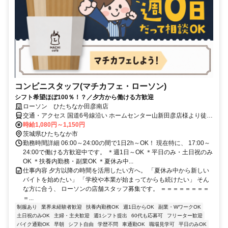
コンビニスタッフ(マチカフェ・ローソン)
シフト希望ほぼ100％！？／夕方から働ける方歓迎
ローソン ひたちなか田彦南店
交通・アクセス 国道6号線沿い ホームセンター山新田彦店様より徒歩
２分
時給1,080円～1,150円
茨城県ひたちなか市
勤務時間詳細 06:00～24:00の間で1日2h～OK！ 現在特に、 17:00～
24:00で働ける方歓迎中です。 ＊週1日～OK ＊平日のみ・土日祝のみ
OK ＊扶養内勤務・副業OK ＊夏休み中...
仕事内容 夕方以降の時間を活用したい方へ。 「夏休み中から新しい
バイトを始めたい」 「学校や本業が始まってからも続けたい」 そん
な方に合う、 ローソンの店舗スタッフ募集です。 ＝＝＝＝＝＝＝＝
＝...
制服あり
業界未経験者歓迎
扶養内勤務OK
週1日からOK
副業・WワークOK
土日祝のみOK
主婦・主夫歓迎
週1シフト提出
60代も応募可
フリーター歓迎
バイク通勤OK
早朝
シフト自由
学歴不問
車通勤OK
職場見学可
平日のみOK