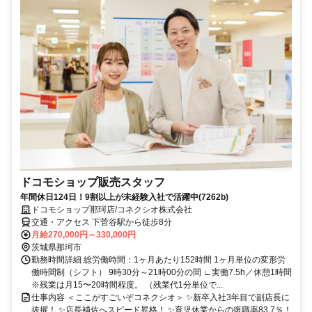
ドコモショップ販売スタッフ
年間休日124日！9割以上が未経験入社で活躍中(7262b)
ドコモショップ那珂店/コネクシオ株式会社
交通・アクセス 下菅谷駅から徒歩8分
月給270,000円～330,000円
茨城県那珂市
勤務時間詳細 総労働時間：1ヶ月あたり152時間 1ヶ月単位の変形労
働時間制（シフト） 9時30分～21時00分の間 ∟実働7.5h／休憩1時間
※残業は月15〜20時間程度。 （残業代1分単位で...
仕事内容 ＜ここがすごいぞコネクシオ＞ ✨新卒入社3年目で副店長に
抜擢！ ✨店長補佐へスピード昇格！ ✨育児休業からの復職率83.7％！