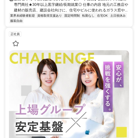
専門商社★30年以上黒字継続/長期就業◎ 仕事の内容 地元の工務店や
建材の販売店、建設会社向けに、住宅やビルに使われるガラス窓や...
業界未経験者歓迎
資格取得支援あり
固定時間制
転勤なし
在宅OK
土日祝休み
服装自由
正社員