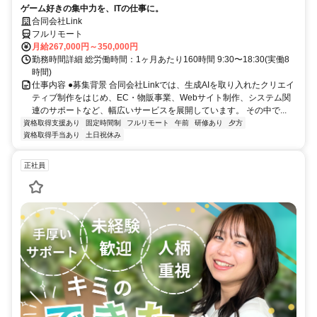
ゲーム好きの集中力を、ITの仕事に。
合同会社Link
フルリモート
月給267,000円～350,000円
勤務時間詳細 総労働時間：1ヶ月あたり160時間 9:30〜18:30(実働8
時間)
仕事内容 ●募集背景 合同会社Linkでは、生成AIを取り入れたクリエイ
ティブ制作をはじめ、EC・物販事業、Webサイト制作、システム関
連のサポートなど、幅広いサービスを展開しています。 その中で...
資格取得支援あり
固定時間制
フルリモート
午前
研修あり
夕方
資格取得手当あり
土日祝休み
正社員