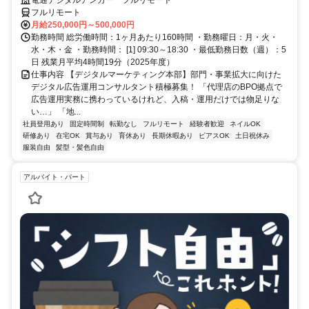
フルリモート
月給250,000円～500,000円
勤務時間 総労働時間：1ヶ月あたり160時間 ・勤務曜日：月・火・
水・木・金 ・勤務時間： [1] 09:30～18:30 ・最低勤務日数（週）：5
日 残業月平均4時間19分（2025年度）
仕事内容 【デジタルマーケティング本部】部門・事業拡大に向けた
デジタル広告運用コンサルタント積極募集！ 「代理店のBPO拠点で
広告運用実務に携わっているけれど、入稿・運用だけでは物足りな
い…」 「地...
社員登用あり
固定時間制
転勤なし
フルリモート
経験者歓迎
ネイルOK
研修あり
在宅OK
賞与あり
育休あり
長期休暇あり
ピアスOK
土日祝休み
服装自由
髪型・髪色自由
アルバイト・パート