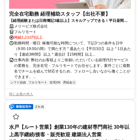
完全在宅勤務 経理補助スタッフ【出社不要】
【経理経験または日商簿記3級以上】スキルアップできる！平日昼間３h
～。完全在宅で育児・介護中の方も大歓迎♪
メリービズ株式会社
フルリモート
時給1,232円以上
勤務時間・曜日: 稼働可能な時間について、下記3つの条件を日中
（9:00-19:00の間）で満たす方 * 週あたり【平日3日】 以上 * 1日あた
り【連続3時間】 以上 * 週合計【15時間】以上...
仕事内容: 弊社のお客様よりご依頼いただいている経理代行サービス
の業務を、完全在宅・フルリモートでお任せします。案件ごとに複数
名でチームを組んで対応するため、フォローし合いながら働くことが
できます。...
シフト自由
フルリモート
在宅OK
昇給あり
同じ企業の求人
正社員
水戸【ルート営業】創業130年の建材専門商社 30年以
上黒字継続/接客・販売歓迎 建築法人営業