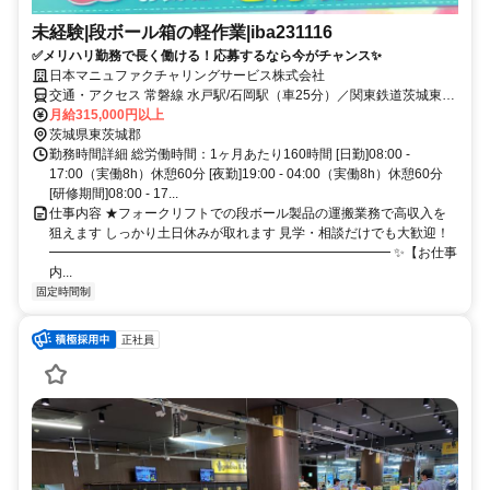
未経験|段ボール箱の軽作業|iba231116
✅メリハリ勤務で長く働ける！応募するなら今がチャンス✨
日本マニュファクチャリングサービス株式会社
交通・アクセス 常磐線 水戸駅/石岡駅（車25分）／関東鉄道茨城東高
校前（徒歩5分）
月給315,000円以上
茨城県東茨城郡
勤務時間詳細 総労働時間：1ヶ月あたり160時間 [日勤]08:00 -
17:00（実働8h）休憩60分 [夜勤]19:00 - 04:00（実働8h）休憩60分
[研修期間]08:00 - 17...
仕事内容 ★フォークリフトでの段ボール製品の運搬業務で高収入を
狙えます しっかり土日休みが取れます 見学・相談だけでも大歓迎！
━━━━━━━━━━━━━━━━━━━━━━━━━━ ✨【お仕事
内...
固定時間制
正社員