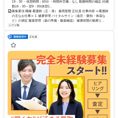
19：30 ・休憩時間：60分 ・時間外労働：なし 勤務時間の補足 (4)夜
勤16：30～翌9：00(休憩1...
募集要項 職種 看護師（正・准） 雇用形態 正社員 仕事内容 ≪看護師
の主なお仕事≫ 1. 健康管理 バイタルサイン（血圧・脈拍・体温な
ど）の測定 服薬管理（薬の準備・服薬確認） 健康状態の観察と...
シフト制
正社員