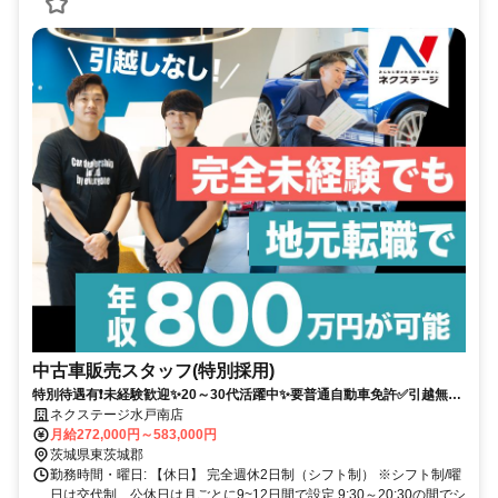
中古車販売スタッフ(特別採用)
特別待遇有❗未経験歓迎✨20～30代活躍中✨要普通自動車免許✅引越無し❗
賞与年4回❗固定給で年収800万円可✨年間休日120日+有給休暇5日✨
ネクステージ水戸南店
月給272,000円～583,000円
茨城県東茨城郡
勤務時間・曜日: 【休日】 完全週休2日制（シフト制） ※シフト制/曜
日は交代制、公休日は月ごとに9~12日間で設定 9:30～20:30の間でシ