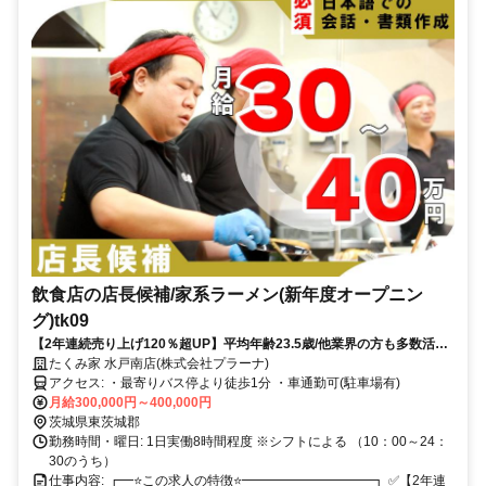
飲食店の店長候補/家系ラーメン(新年度オープニン
グ)tk09
【2年連続売り上げ120％超UP】平均年齢23.5歳/他業界の方も多数活躍
中
たくみ家 水戸南店(株式会社プラーナ)
アクセス: ・最寄りバス停より徒歩1分 ・車通勤可(駐車場有)
月給300,000円～400,000円
茨城県東茨城郡
勤務時間・曜日: 1日実働8時間程度 ※シフトによる （10：00～24：
30のうち）
仕事内容: ┏━⭐️この求人の特徴⭐️━━━━━━━━━━┓ ✅️【2年連