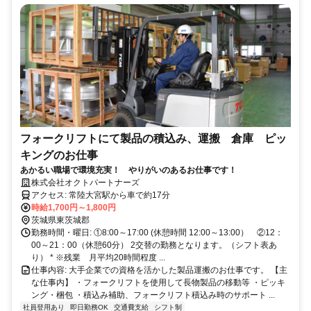
フォークリフトにて製品の積込み、運搬 倉庫 ピッ
キングのお仕事
あかるい職場で環境充実！ やりがいのあるお仕事です！
株式会社オクトパートナーズ
アクセス: 常陸大宮駅から車で約17分
時給1,700円～1,800円
茨城県東茨城郡
勤務時間・曜日: ①8:00～17:00 (休憩時間 12:00～13:00） ②12：
00～21：00（休憩60分） 2交替の勤務となります。（シフト表あ
り） * ※残業 月平均20時間程度 ...
仕事内容: 大手企業での資格を活かした製品運搬のお仕事です。 【主
な仕事内】 ・フォークリフトを使用して長物製品の移動等 ・ピッキ
ング・梱包 ・積込み補助、フォークリフト積込み時のサポート ...
社員登用あり
即日勤務OK
交通費支給
シフト制