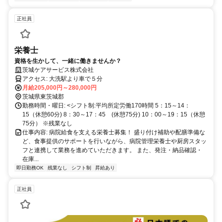
正社員
栄養士
資格を生かして、一緒に働きませんか？
茨城ケアサービス株式会社
アクセス: 大洗駅より車で５分
月給205,000円～280,000円
茨城県東茨城郡
勤務時間・曜日: <シフト制:平均所定労働170時間 5：15～14：
15（休憩60分) 8：30～17：45 (休憩75分) 10：00～19：15（休憩
75分） ※残業なし
仕事内容: 病院給食を支える栄養士募集！ 盛り付け補助や配膳準備な
ど、食事提供のサポートを行いながら、病院管理栄養士や厨房スタッ
フと連携して業務を進めていただきます。 また、発注・納品確認・
在庫...
即日勤務OK
残業なし
シフト制
昇給あり
正社員