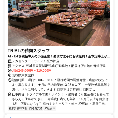
TRIALの精肉スタッフ
AI・IoTを積極導入の小売企業！働き方改革にも積極的！基本定時上が
り！
メガセンタートライアル桜の郷店
アクセス: 茨城県東茨城郡茨城町 勤務地：配属は所在地の都道府県 ※
初任地は最寄りの店舗又は希望エリアを優先し配属します。 ※エリ
月給246,000円～310,000円
ア内勤務または全国勤務いずれか希望を選択できます。
茨城県東茨城郡
勤務時間・曜日: 9:00～18:00 ＊勤務時間の調整可能（店舗の状況に
より異なります） ★月の平均残業は13.25ｈ以下 ⇒業務効率化等を
図り、さらに減らしていきます ◎基本は定時退社 ◎固定...
仕事内容: トライアルで働くポイント ・消費者にも生産者にも喜んで
もらえる仕事ができる ・売場責任者でも年収1000万円以上を目指せ
る!! ・店長にならず生鮮のままキャリア・給与UP可能 ・単身手当...
変形労働時間制
交通費支給
昇給あり