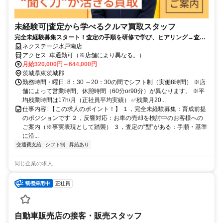
未経験可|査定から学べるクルマ買取スタッフ
完全未経験募集スタート！査定の手順を研修で学び、ヒアリング→査定
→価格提示を段階的に習得できます。
ネクステージ水戸南店
アクセス: 車通勤可（※店舗により異なる。）
月給320,000円～644,000円
茨城県東茨城郡
勤務時間・曜日: 8：30 ～20：30の間でシフト制（実働8時間） ※店
舗によって営業時間、休憩時間（60分or90分）が異なります。 ※平
均残業時間は17h/月（正社員平均実績） ✅残業月20...
仕事内容: 【この求人のポイント！】 １，完全未経験募集：育成前提
のポジションです ２，反響対応：お車の売却を検討中のお客様への
ご案内（※事実表現として踏襲） ３，査定の“型”がある：手順・基準
に沿...
交通費支給
シフト制
昇給あり
同じ企業の求人
正社員
自動車販売店の接客・販売スタッフ