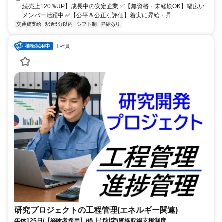
続売上120％UP】成長中の安定企業 ✅️【無資格・未経験OK】幅広い
メンバー活躍中 ✅️【公平＆公正な評価】着実に昇給・昇...
交通費支給
駅近5分以内
シフト制
昇給あり
正社員
研究プロジェクトの工程管理(エネルギー関連)
年休125日/【経験者採用】/借上げ社宅/資格取得支援制度