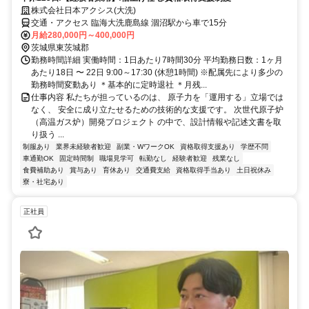
株式会社日本アクシス(大洗)
交通・アクセス 臨海大洗鹿島線 涸沼駅から車で15分
月給280,000円～400,000円
茨城県東茨城郡
勤務時間詳細 実働時間：1日あたり7時間30分 平均勤務日数：1ヶ月
あたり18日 〜 22日 9:00～17:30 (休憩1時間) ※配属先により多少の
勤務時間変動あり ＊基本的に定時退社 ＊月残...
仕事内容 私たちが担っているのは、 原子力を「運用する」立場では
なく、 安全に成り立たせるための技術的な支援です。 次世代原子炉
（高温ガス炉）開発プロジェクト の中で、設計情報や記述文書を取
り扱う ...
制服あり
業界未経験者歓迎
副業・WワークOK
資格取得支援あり
学歴不問
車通勤OK
固定時間制
職場見学可
転勤なし
経験者歓迎
残業なし
食費補助あり
賞与あり
育休あり
交通費支給
資格取得手当あり
土日祝休み
寮・社宅あり
正社員