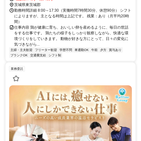
茨城県東茨城郡
勤務時間詳細 8:00～17:30（実働時間7時間30分、休憩90分） シフト
によりますが、主となる時間は上記です。 残業：あり（月平均20時
間）
仕事内容 鶏が健康に育ち、おいしい卵を産めるように、毎日の世話
をする仕事です。 鶏たちの様子をしっかり観察しながら、快適な環
境づくりをしていきます。 動物が好きな方にとって、日々の変化に
気づきながら...
主婦・主夫歓迎
フリーター歓迎
学歴不問
車通勤OK
午前
夕方
賞与あり
ブランクOK
交通費支給
シフト制
業務委託