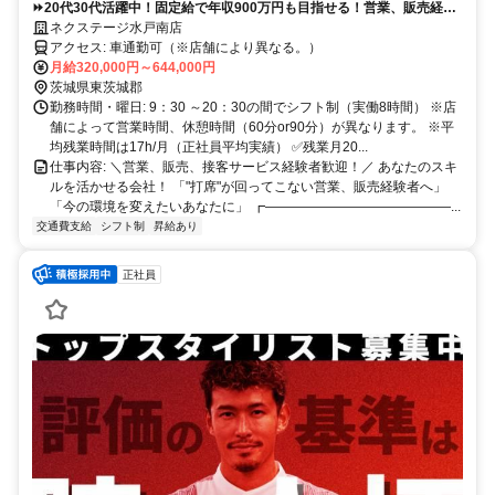
⏩️20代30代活躍中！固定給で年収900万円も目指せる！営業、販売経験
者歓迎！キャリアUP上限なし！
ネクステージ水戸南店
アクセス: 車通勤可（※店舗により異なる。）
月給320,000円～644,000円
茨城県東茨城郡
勤務時間・曜日: 9：30 ～20：30の間でシフト制（実働8時間） ※店
舗によって営業時間、休憩時間（60分or90分）が異なります。 ※平
均残業時間は17h/月（正社員平均実績） ✅残業月20...
仕事内容: ＼営業、販売、接客サービス経験者歓迎！／ あなたのスキ
ルを活かせる会社！ 「"打席"が回ってこない営業、販売経験者へ」
「今の環境を変えたいあなたに」 ┏――――――――――――――...
交通費支給
シフト制
昇給あり
正社員