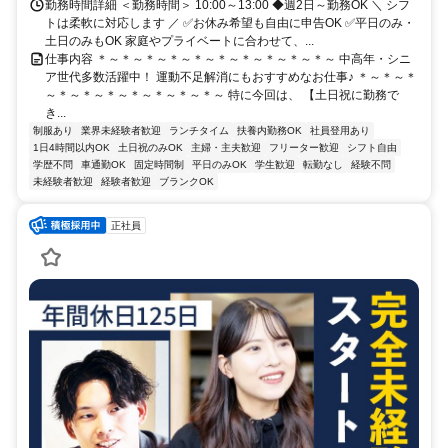
勤務時間詳細 ＜勤務時間＞ 10:00～13:00 ◆週2日～勤務OK ＼ シフ
トは柔軟に対応します ／ ✅お休み希望も自由に申告OK ✅平日のみ・
土日のみもOK 家庭やプライベートに合わせて、...
仕事内容 ＊～＊～＊～＊～＊～＊～＊～＊～＊～＊～ 中高年・シニ
ア世代多数活躍中！ 運動不足解消にもおすすめなお仕事♪ ＊～＊～＊
～＊～＊～＊～＊～＊～＊～＊～ 特に今回は、 【土日祝に勤務で
き...
制服あり
業界未経験者歓迎
ランチタイム
扶養内勤務OK
社員登用あり
1日4時間以内OK
土日祝のみOK
主婦・主夫歓迎
フリーター歓迎
シフト自由
学歴不問
車通勤OK
固定時間制
平日のみOK
学生歓迎
転勤なし
経験不問
未経験者歓迎
経験者歓迎
ブランクOK
正社員