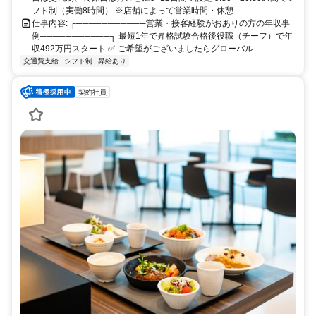
フト制（実働8時間） ※店舗によって営業時間・休憩...
仕事内容: ┌───────────営業・接客経験がおありの方の年収事
例───────────┐ 最短1年で昇格試験合格後役職（チーフ）で年
収492万円スタート ✅-ご希望がございましたらグローバル...
交通費支給
シフト制
昇給あり
契約社員