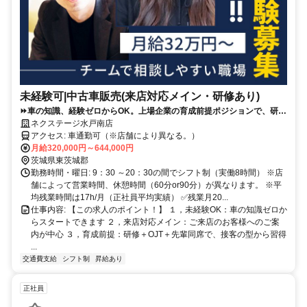
未経験可|中古車販売(来店対応メイン・研修あり)
⏩️車の知識、経験ゼロからOK。上場企業の育成前提ポジションで、研修
＋先輩同席で接客の型から学べます。
ネクステージ水戸南店
アクセス: 車通勤可（※店舗により異なる。）
月給320,000円～644,000円
茨城県東茨城郡
勤務時間・曜日: 9：30 ～20：30の間でシフト制（実働8時間） ※店
舗によって営業時間、休憩時間（60分or90分）が異なります。 ※平
均残業時間は17h/月（正社員平均実績） ✅残業月20...
仕事内容: 【この求人のポイント！】 １，未経験OK：車の知識ゼロか
らスタートできます ２，来店対応メイン：ご来店のお客様へのご案
内が中心 ３，育成前提：研修＋OJT＋先輩同席で、接客の型から習得
...
交通費支給
シフト制
昇給あり
正社員