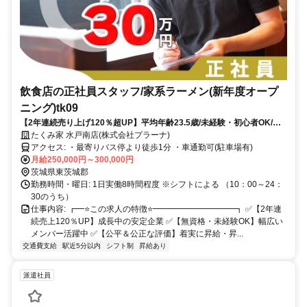
飲食店の正社員スタッフ/家系ラーメン(新年度オープ
ニング)tk09
【2年連続売り上げ120％超UP】平均年齢23.5歳/未経験・初心者OK/他
業界の方も多数活躍中
たくみ家 水戸南店(株式会社プラーナ)
アクセス: ・最寄りバス停より徒歩1分 ・車通勤可(駐車場有)
月給250,000円～300,000円
茨城県東茨城郡
勤務時間・曜日: 1日実働8時間程度 ※シフトによる （10：00～24：
30のうち）
仕事内容: ┏━⭐️この求人の特徴⭐️━━━━━━━━━━┓ ✅️【2年連
続売上120％UP】成長中の安定企業 ✅️【無資格・未経験OK】幅広い
メンバー活躍中 ✅️【公平＆公正な評価】着実に昇給・昇...
交通費支給
駅近5分以内
シフト制
昇給あり
派遣社員