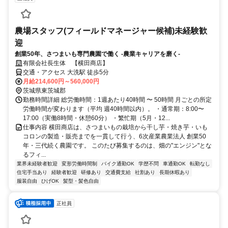
農場スタッフ(フィールドマネージャー候補)未経験歓
迎
創業50年、さつまいも専門農園で働く -農業キャリアを磨く-
有限会社長生体 【横田商店】
交通・アクセス 大洗駅 徒歩5分
月給214,600円～560,000円
茨城県東茨城郡
勤務時間詳細 総労働時間：1週あたり40時間 〜 50時間 月ごとの所定
労働時間が変わります（平均 週40時間以内）。 ・通常期：8:00〜
17:00（実働8時間・休憩60分） ・繁忙期（5月・12...
仕事内容 横田商店は、さつまいもの栽培から干し芋・焼き芋・いも
コロンの製造・販売までを一貫して行う、6次産業農業法人 創業50
年・三代続く農園です。 このたび募集するのは、畑の"エンジン"とな
るフィ...
業界未経験者歓迎
変形労働時間制
バイク通勤OK
学歴不問
車通勤OK
転勤なし
住宅手当あり
経験者歓迎
研修あり
交通費支給
社割あり
長期休暇あり
服装自由
ひげOK
髪型・髪色自由
正社員