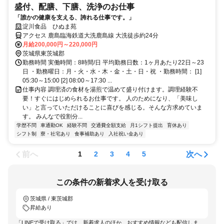
盛付、配膳、下膳、洗浄のお仕事
「誰かの健康を支える、誇れる仕事です。」
淀川食品 ひぬま苑
アクセス 鹿島臨海鉄道大洗鹿島線 大洗徒歩約24分
月給200,000円～220,000円
茨城県東茨城郡
勤務時間 実働時間：8時間/日 平均勤務日数：1ヶ月あたり22日～23
日 ・勤務曜日：月・火・水・木・金・土・日・祝 ・勤務時間： [1]
05:30～15:00 [2] 08:00～17:30 ...
仕事内容 調理済の食材を湯煎で温めて盛り付けます。調理経験不
要！すぐにはじめられるお仕事です。 人のためになり、「美味し
い」と言っていただけることに喜びを感じる。そんな方求めていま
す。 みんなで役割分...
学歴不問
車通勤OK
経験不問
交通費全額支給
月1シフト提出
育休あり
シフト制
寮・社宅あり
食事補助あり
入社祝い金あり
前へ
次へ
1
2
3
4
5
この条件の新着求人を受け取る
茨城県 / 東茨城郡
昇給あり
「LINEで受け取る」では、新着求人のほか、おすすめ情報なども配信しま