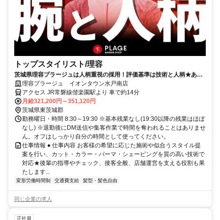
トップスタイリスト/理容
茨城県理容プラージュは人柄重視の採用！評価基準は技術と人柄★あな
たの頑張りをしっかり評価
理容プラージュ イオンタウン水戸南店
アクセス JR常磐線偕楽園駅より 車で約14分
月給321,200円～351,120円
茨城県東茨城郡
勤務曜日・時間 8:30～19:30 ※基本残業なし(19:30以降の残業はほぼ
なし) ※退勤後にDM送信や集客作業で時間を奪われることはありませ
ん。オフはしっかり自分の時間として使ってください。
仕事情報 ● 仕事内容 お客様の希望に応じた施術や似合うスタイル提
案を行い、カット・カラー・パーマ・シェービングを質の高い技術で
対応★後輩の指導やチェック、接客全般、店舗運営を支える役割も果
たします...
変形労働時間制
交通費支給
髪型・髪色自由
同じ企業の求人
正社員