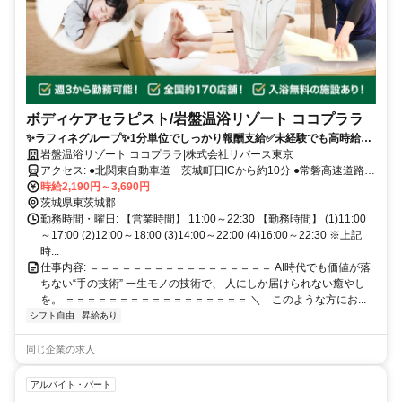
ボディケアセラピスト/岩盤温浴リゾート ココプララ
✨️ラフィネグループ✨1分単位でしっかり報酬支給✅未経験でも高時給✅️
新しいスタート！学び直して、手に職を。無理なく、自分のペースで働
岩盤温浴リゾート ココプララ|株式会社リバース東京
ける◎50代活躍中！
アクセス: ●北関東自動車道 茨城町日ICから約10分 ●常磐高速道路
水戸ICから約15分
時給2,190円～3,690円
茨城県東茨城郡
勤務時間・曜日: 【営業時間】 11:00～22:30 【勤務時間】 (1)11:00
～17:00 (2)12:00～18:00 (3)14:00～22:00 (4)16:00～22:30 ※上記
時...
仕事内容: ＝＝＝＝＝＝＝＝＝＝＝＝＝＝＝＝＝ AI時代でも価値が落
ちない“手の技術” 一生モノの技術で、 人にしか届けられない癒やし
を。 ＝＝＝＝＝＝＝＝＝＝＝＝＝＝＝＝＝ ＼ このような方にお...
シフト自由
昇給あり
同じ企業の求人
アルバイト・パート