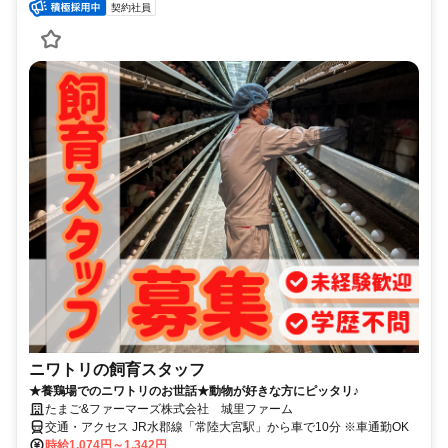
契約社員
ニワトリの飼育スタッフ
★養鶏場でのニワトリのお世話★動物が好きな方にピッタリ♪
たまご&ファーマーズ株式会社 城里ファーム
交通・アクセス JR水郡線「常陸大宮駅」から車で10分 ※車通勤OK
時給1,074円～1,342円