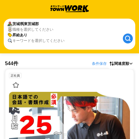
茨城県
東茨城郡
職種を選択してください
昇給あり
キーワードを選択してください
544件
条件保存
関連度順
正社員