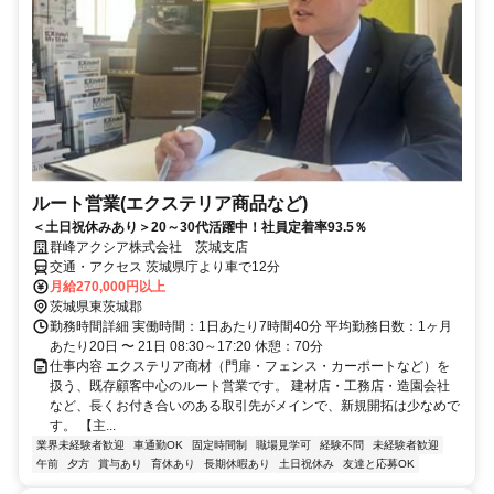
ルート営業(エクステリア商品など)
＜土日祝休みあり＞20～30代活躍中！社員定着率93.5％
群峰アクシア株式会社 茨城支店
交通・アクセス 茨城県庁より車で12分
月給270,000円以上
茨城県東茨城郡
勤務時間詳細 実働時間：1日あたり7時間40分 平均勤務日数：1ヶ月
あたり20日 〜 21日 08:30～17:20 休憩：70分
仕事内容 エクステリア商材（門扉・フェンス・カーポートなど）を
扱う、既存顧客中心のルート営業です。 建材店・工務店・造園会社
など、長くお付き合いのある取引先がメインで、新規開拓は少なめで
す。 【主...
業界未経験者歓迎
車通勤OK
固定時間制
職場見学可
経験不問
未経験者歓迎
午前
夕方
賞与あり
育休あり
長期休暇あり
土日祝休み
友達と応募OK