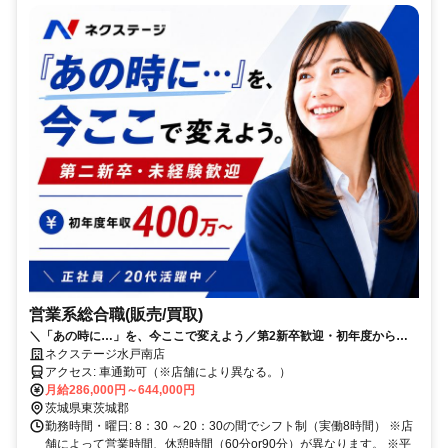
営業系総合職(販売/買取)
＼「あの時に…」を、今ここで変えよう／第2新卒歓迎・初年度から年
450万円可／年休125日／賞与年4回
ネクステージ水戸南店
アクセス: 車通勤可（※店舗により異なる。）
月給286,000円～644,000円
茨城県東茨城郡
勤務時間・曜日: 8：30 ～20：30の間でシフト制（実働8時間） ※店
舗によって営業時間、休憩時間（60分or90分）が異なります。 ※平