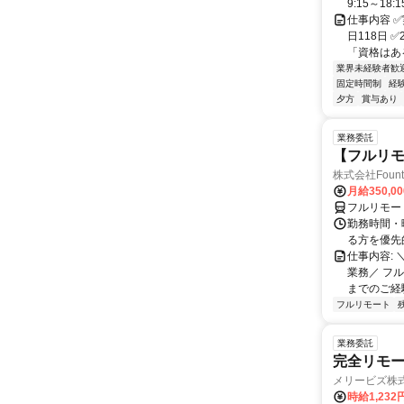
9:15～18
仕事内容 
日118日 
「資格はあ
業界未経験者歓
固定時間制
経
夕方
賞与あり
業務委託
【フルリモ
株式会社Fount
月給350,0
フルリモー
勤務時間・
る方を優先
仕事内容:
業務／ フ
までのご経
フルリモート
業務委託
完全リモー
メリービズ株
時給1,23