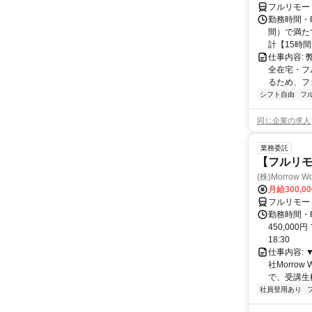
フルリモー
勤務時間・曜
間）で満たす
計【15時間】
仕事内容:
全在宅・フ
るため、フ
シフト自由
フ
同じ企業の求人
業務委託
【フルリモ
(株)Morrow Wo
月給300,0
フルリモー
勤務時間・曜
450,000
18:30
仕事内容:
社Morro
で、受講生
社員登用あり