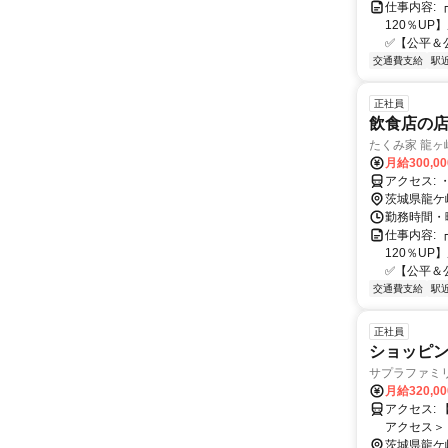
仕事内容: 
120％U
✅️【公平＆
交通費支給
駅
正社員
飲食店の店
たくみ家 龍ヶ
月給300,0
ア
茨城県龍ケ
勤務時間・曜
仕事内容: 
120％U
✅️【公平＆
交通費支給
駅
正社員
ショッピ
サプラファミ
月給320,0
アクセス: 【勤務地】 茨城県龍ケ崎市小柴5-1-2 ショッピングセンターサプラ2F ＜
アクセス＞
「小柴四丁
茨城県龍ケ