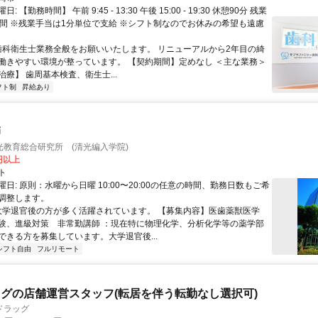
※マイカー・バイク・自転車通勤可（駐車場あり）
 【勤務時間】 午前 9:45 - 13:30 午後 15:00 - 19:30 休憩90分 残業
時間 ※残業手当は1分単位で支給 ※シフト制なのでお休みの希望も遠慮
 歯科衛生士業務全般をお願いいたします。 リニューアルから2年目の綺
働きやすい環境が整っています。 【契約期間】定めなし ＜主な業務＞
療】 歯周基本検査、衛生士...
フト制
昇給あり
師
光教育総合研究所 (清光編入学院)
0円以上
ト
日: 原則：水曜から日曜 10:00〜20:00の任意の時間、勤務日数もご希
調整します。
 大学退官後の方が多く活躍されています。 【募集内容】医歯薬獣医学
験、進級対策 非常勤講師 ：現在特に物理化学、分析化学等の薬学部
ができる方を募集しています。大学退官後...
シフト自由
フルリモート
グの店舗運営スタッフ(転居を伴う転勤なし選択可)
ドラッグ