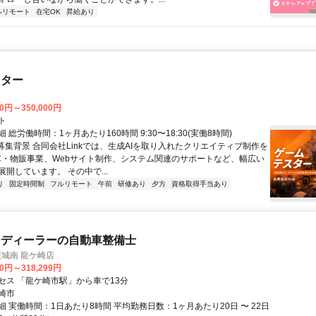
ルリモート
在宅OK
昇給あり
スター
00円～350,000円
ト
 総労働時間：1ヶ月あたり160時間 9:30〜18:30(実働8時間)
●募集背景 合同会社Linkでは、生成AIを取り入れたクリエイティブ制作を
C・物販事業、Webサイト制作、システム関連のサポートなど、幅広い
開しています。 その中で...
り
固定時間制
フルリモート
午前
研修あり
夕方
資格取得手当あり
ーディーラーの自動車整備士
s 茨城南 龍ケ崎店
80円～318,299円
セス 「龍ケ崎市駅」から車で13分
崎市
 実働時間：1日あたり8時間 平均勤務日数：1ヶ月あたり20日 〜 22日