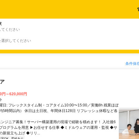
駅
してください
を選択してください
条件保
ニア
00円～620,000円
ト
日: フレックスタイム制・コアタイム10:00〜15:00／実働8h 残業ほぼ
均5時間以内） 休日は土日祝、年間休日128日 リフレッシュ休暇など各
 エンジニア募集！サーバー構築運用の現場で経験を積めます！ 入社後6
プログラムを用意 ▶お任せする仕事 ◆ミドルウェアの運用・監視 ◆サ
新規立ち上げ ◆リリ...
在宅OK
昇給あり