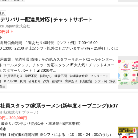
社員
デリバリー配達員対応 | チャットサポート
ance Japan株式会社
00円以上
ト
 総労働時間：1週あたり40時間 【シフト例】 7:00~16:00
9:00 13:00~22:00 ※上記シフト以外にもございます ✅7時～25時(もしくは
雇用形態：契約社員 職種：その他カスタマーサポート/コールセンター、
ドコールスタッフ、チャット対応スタッフ ◤大人気！チャット＆メー
スタマーサポート！◢ 2026年...
迎
社員登用あり
学歴不問
転勤なし
経験不問
未経験者歓迎
フルリモート
迎
ネイルOK
夜間
研修あり
夕方
在宅OK
育休あり
長期歓迎
シフト制
深夜
自由
社員スタッフ/家系ラーメン(新年度オープニング)tk07
崎店(株式会社プラーナ)
00円～300,000円
クセス: ・最寄りバス停より徒歩1分 ・車通勤可(駐車場有)
崎市
日: 1日実働8時間程度 ※シフトによる （10：00～24：30のうち）