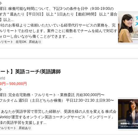
ト
日: 稼働可能な時間について、下記3つの条件を日中（9:00-19:00の
方 * 週あたり【平日3日】 以上 * 1日あたり【連続3時間】 以上 * 週合
以上...
 弊社のお客様よりご依頼いただいている経理代行サービスの業務を、完
ルリモートでお任せします。案件ごとに複数名でチームを組んで対応す
ォローし合いながら働くことができます。...
ルリモート
在宅OK
昇給あり
ート】英語コーチ/英語講師
rld
00円～500,000円
ト
日: 完全在宅勤務・フルリモート・業務委託 月給300,000円〜
円 フルタイム 週5日（土日どちらか稼働） 平日12:30~21:30 土日9:30〜
 ▼あなたが英語学習で苦労した経験が、受講生様の人生を変える 株式会
w Worldが運営するオンライン英語コーチングサービス「イングリード」
様の英語学習を支援します...
フルリモート
昇給あり