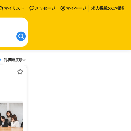
マイリスト
メッセージ
マイページ
求人掲載のご相談
存
関連度順