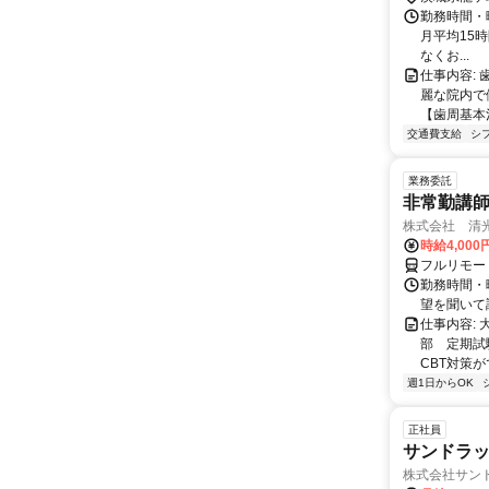
1〜5分 
勤務時間・曜日:
月平均15
なくお...
仕事内容:
麗な院内で
【歯周基本治
交通費支給
シ
業務委託
非常勤講
株式会社 清
時給4,00
フルリモー
勤務時間・曜
望を聞いて
仕事内容:
部 定期試
CBT対策
週1日からOK
正社員
サンドラッ
株式会社サン