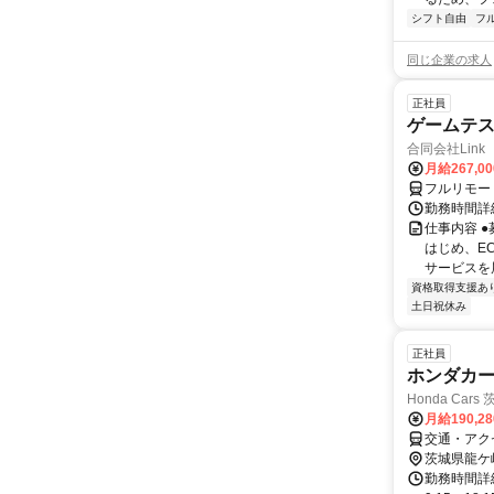
シフト自由
フ
同じ企業の求人
正社員
ゲームテ
合同会社Link
月給267,0
フルリモー
勤務時間詳細
仕事内容 
はじめ、E
サービスを展
資格取得支援あ
土日祝休み
正社員
ホンダカ
Honda Car
月給190,2
交通・アク
茨城県龍ケ
勤務時間詳細