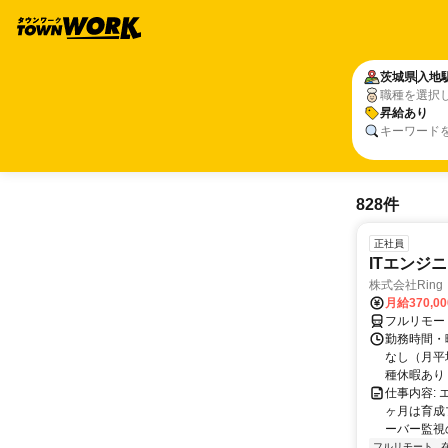
茨城県
入地
職種を選択
昇給あり
キーワード
828件
正社員
ITエンジ
株式会社Ring
月給370,0
フルリモー
勤務時間・曜
なし（月平
種休暇あり
仕事内容:
ヶ月は育成
ーバー監視の
フルリモート