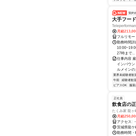
契約
大手フード
Teleperform
月給213,0
フルリモー
勤務時間詳細
10:00~1
27時まで...
仕事内容 
インバウン
ルメインのカ
業界未経験者歓
午前
経験者歓
ピアスOK
服装
正社員
飲食店の正
たくみ家 龍ヶ
月給250,0
ア
茨城県龍ケ
勤務時間・曜