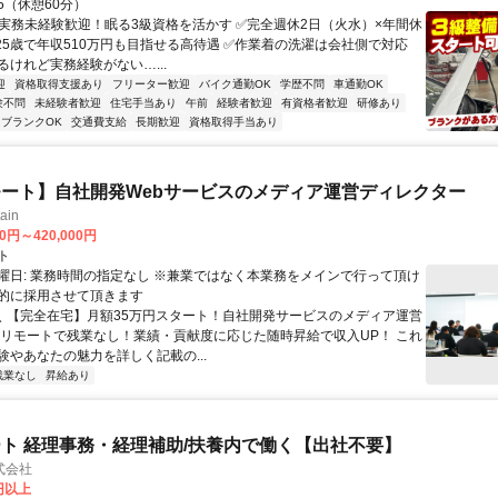
:15（休憩60分）
✅実務未経験歓迎！眠る3級資格を活かす ✅完全週休2日（火水）×年間休
✅25歳で年収510万円も目指せる高待遇 ✅作業着の洗濯は会社側で対応
るけれど実務経験がない…...
迎
資格取得支援あり
フリーター歓迎
バイク通勤OK
学歴不問
車通勤OK
験不問
未経験者歓迎
住宅手当あり
午前
経験者歓迎
有資格者歓迎
研修あり
ブランクOK
交通費支給
長期歓迎
資格取得手当あり
ート】自社開発Webサービスのメディア運営ディレクター
ain
00円～420,000円
ト
曜日: 業務時間の指定なし ※兼業ではなく本業務をメインで行って頂け
的に採用させて頂きます
 ＼ 【完全在宅】月額35万円スタート！自社開発サービスのメディア運営
ルリモートで残業なし！業績・貢献度に応じた随時昇給で収入UP！ これ
験やあなたの魅力を詳しく記載の...
残業なし
昇給あり
ト 経理事務・経理補助/扶養内で働く【出社不要】
式会社
2円以上