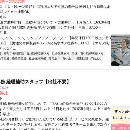
30円～344,430円
【 U・Iターン歓迎】 ◎狭域エリア社員の場合は 転居を伴う転勤はあ
 ◎マイカー通勤OK
崎市
形労働時間制 ＜勤務時間について＞ 実働時間： １月あたり 163.3時間
変形労働時間制 週実働 平均40時間 【シフト例】 早番／07:00～
.5...
 ＼ ＼ ＼＼ ＼ ＼ ＼ ＼ ／／／／ ／／／／／ 【年間休日120日以上／月3
K】 【男性の育休取得率85.6%の高水準／復職率100%】 【エリア限
もなう...
迎
変形労働時間制
資格取得支援あり
社会保険あり
産休・育休取得実績あり
験者歓迎
経験者歓迎
社会保険完備
賞与あり
育休あり
長期歓迎
昇給あり
務 経理補助スタッフ【出社不要】
式会社
2円以上
ト
日: 稼働可能な時間について、下記3つの条件を日中（9:00-19:00の
方 * 週あたり【平日3日】 以上 * 1日あたり【連続3時間】 以上 * 週合
以上...
 弊社のお客様よりご依頼いただいている経理代行サービスの業務を、完
ルリモートでお任せします。案件ごとに複数名でチームを組んで対応す
ォローし合いながら働くことができます。...