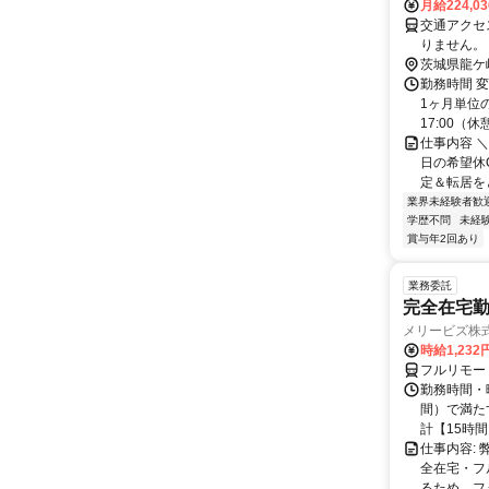
月給224,0
交通アクセス 
りません。
茨城県龍ケ
勤務時間 変
1ヶ月単位の
17:00（休憩1
仕事内容 ＼
日の希望休O
定＆転居をと
業界未経験者歓
学歴不問
未経
賞与年2回あり
業務委託
完全在宅勤
メリービズ株
時給1,23
フルリモー
勤務時間・曜
間）で満たす
計【15時間】
仕事内容:
全在宅・フ
るため、フ