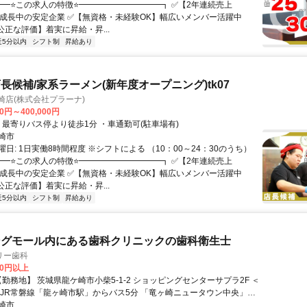
┏━⭐️この求人の特徴⭐️━━━━━━━━━━┓ ✅️【2年連続売上
P】成長中の安定企業 ✅️【無資格・未経験OK】幅広いメンバー活躍中
公正な評価】着実に昇給・昇...
近5分以内
シフト制
昇給あり
長候補/家系ラーメン(新年度オープニング)tk07
崎店(株式会社プラーナ)
00円～400,000円
クセス: ・最寄りバス停より徒歩1分 ・車通勤可(駐車場有)
崎市
日: 1日実働8時間程度 ※シフトによる （10：00～24：30のうち）
┏━⭐️この求人の特徴⭐️━━━━━━━━━━┓ ✅️【2年連続売上
P】成長中の安定企業 ✅️【無資格・未経験OK】幅広いメンバー活躍中
公正な評価】着実に昇給・昇...
近5分以内
シフト制
昇給あり
ングモール内にある歯科クリニックの歯科衛生士
リー歯科
00円以上
 JR常磐線「龍ヶ崎市駅」からバス5分 「竜ヶ崎ニュータウン中央」
目」 「ショッピングセンターサプラ」バス停の いずれかで下車し徒歩
崎市