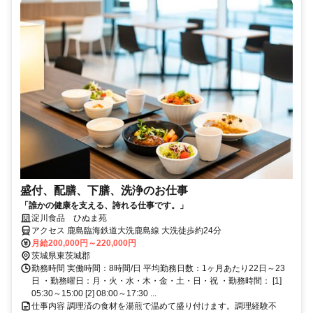
盛付、配膳、下膳、洗浄のお仕事
「誰かの健康を支える、誇れる仕事です。」
淀川食品 ひぬま苑
アクセス 鹿島臨海鉄道大洗鹿島線 大洗徒歩約24分
月給200,000円～220,000円
茨城県東茨城郡
勤務時間 実働時間：8時間/日 平均勤務日数：1ヶ月あたり22日～23
日 ・勤務曜日：月・火・水・木・金・土・日・祝 ・勤務時間： [1]
05:30～15:00 [2] 08:00～17:30 ...
仕事内容 調理済の食材を湯煎で温めて盛り付けます。調理経験不