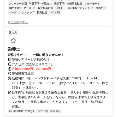
フリーター歓迎
学歴不問
転勤なし
経験不問
未経験者歓迎
フルリモート
経験者歓迎
ネイルOK
有資格者歓迎
研修あり
在宅OK
ブランクOK
育休あり
オープニングスタッフ
長期歓迎
シフト制
同じ企業の求人
正社員
栄養士
資格を生かして、一緒に働きませんか？
茨城ケアサービス株式会社
アクセス: 大洗駅より車で５分
月給205,000円～280,000円
茨城県東茨城郡
勤務時間・曜日: <シフト制:平均所定労働170時間 5：15～14：
15（休憩60分) 8：30～17：45 (休憩75分) 10：00～19：15（休憩
75分） ※残業なし
仕事内容: 病院給食を支える栄養士募集！ 盛り付け補助や配膳準備な
ど、食事提供のサポートを行いながら、病院管理栄養士や厨房スタッ
フと連携して業務を進めていただきます。 また、発注・納品確認・
在庫...
即日勤務OK
残業なし
シフト制
昇給あり