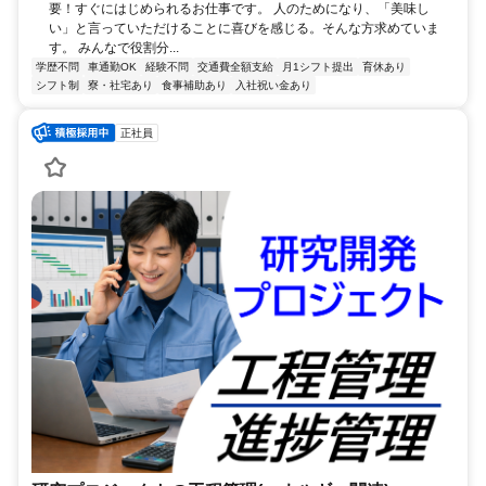
要！すぐにはじめられるお仕事です。 人のためになり、「美味し
い」と言っていただけることに喜びを感じる。そんな方求めていま
す。 みんなで役割分...
学歴不問
車通勤OK
経験不問
交通費全額支給
月1シフト提出
育休あり
シフト制
寮・社宅あり
食事補助あり
入社祝い金あり
正社員