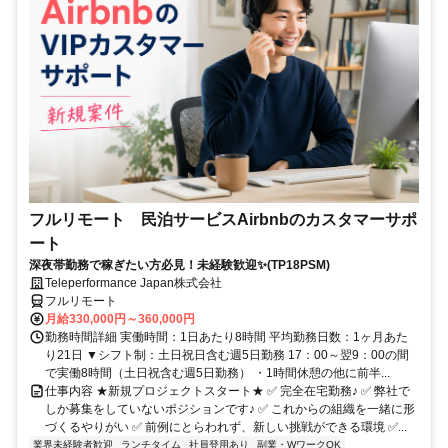
フルリモート 民泊サービスAirbnbのカスタマーサポ
ート
深夜帯勤務で稼ぎたい方必見！未経験歓迎✨(TP18PSM)
Teleperformance Japan株式会社
フルリモート
月給330,000円～360,000円
勤務時間詳細 実働時間：1日あたり8時間 平均勤務日数：1ヶ月あた
り21日 ▼シフト制：土日祝日含む週5日勤務 17：00～翌9：00の間
で実働8時間（土日祝含む週5日勤務） ・1時間休憩の他に前半...
仕事内容 ★新規プロジェクトスタート★ ✅ 完全在宅勤務♪ ✅ 弊社で
しか募集をしていないポジションです♪ ✅ これからの組織を一緒に形
づくるやりがい ✅ 前例にとらわれず、新しい挑戦ができる環境 ✅...
業界未経験者歓迎
ランチタイム
社員登用あり
副業・WワークOK