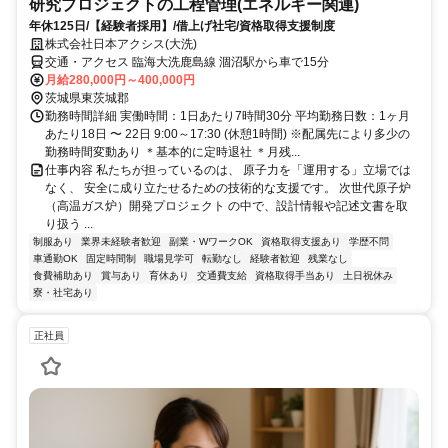
研究プロジェクトの工程管理(エネルギー関連)
年休125日/【経験者採用】/借上げ社宅/資格取得支援制度
株式会社日本アクシス(大洗)
交通・アクセス 臨海大洗鹿島線 涸沼駅から車で15分
月給280,000円～400,000円
茨城県東茨城郡
勤務時間詳細 実働時間：1日あたり7時間30分 平均勤務日数：1ヶ月
あたり18日 〜 22日 9:00～17:30 (休憩1時間) ※配属先により多少の
勤務時間変動あり ＊基本的に定時退社 ＊月残...
仕事内容 私たちが担っているのは、 原子力を「運用する」立場では
なく、 安全に成り立たせるための技術的な支援です。 次世代原子炉
（高温ガス炉）開発プロジェクト の中で、設計情報や記述文書を取
り扱う ...
制服あり
業界未経験者歓迎
副業・WワークOK
資格取得支援あり
学歴不問
車通勤OK
固定時間制
職場見学可
転勤なし
経験者歓迎
残業なし
食費補助あり
賞与あり
育休あり
交通費支給
資格取得手当あり
土日祝休み
寮・社宅あり
正社員