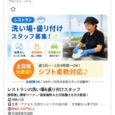
アルバイト・パート
レストランの洗い場&盛り付けスタッフ
接客無し簡単ワーク♪／温泉無料＆土日祝働ける方大歓迎！
潮騒の湯
交通・アクセス 大洗サンビーチの目の前 ・大洗駅から車で5分 ・水
戸駅から車で26分 ・新鉾田駅から車で27分
時給1,100円以上
茨城県東茨城郡