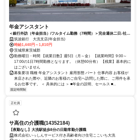
年金アシスタント
＜銀行外訪（年金担当）/フルタイム勤務（7時間）＞完全週休二日♪社保
完備◎充実の研修で安心スタート！
筑波銀行 大洗支店(年金担当)
時給1,440円～1,810円
茨城県東茨城郡
勤務曜日・時間 【就業日数】週5日（月～金） 【就業時間】9:00～
17:00の1日7時間勤務となります。（休憩60分有） 【残業】基本的に
はございません
募集要項 職種 年金アシスタント 雇用形態 パート 仕事内容 お客様が
来店された際や、近隣のお客様のご自宅へ訪問した際に、ご用件を承
るお仕事です。 ＜ 具体的には ＞ ■年金の説明、セールス ■...
固定時間制
正社員
サ高住の介護職(14352184)
【夜勤なし】大洗駅徒歩8分の日勤常勤介護職
株式会社いっしんサービス付き高齢者向け住宅ここいち大洗