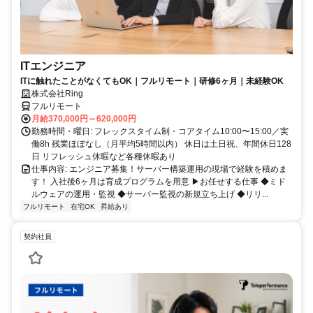
ITエンジニア
ITに触れたことがなくてもOK｜フルリモート｜研修6ヶ月｜未経験OK
株式会社Ring
フルリモート
月給370,000円～620,000円
勤務時間・曜日: フレックスタイム制・コアタイム10:00〜15:00／実
働8h 残業ほぼなし（月平均5時間以内） 休日は土日祝、年間休日128
日 リフレッシュ休暇など各種休暇あり
仕事内容: エンジニア募集！サーバー構築運用の現場で経験を積めま
す！ 入社後6ヶ月は育成プログラムを用意 ▶お任せする仕事 ◆ミド
ルウェアの運用・監視 ◆サーバー監視の新規立ち上げ ◆リリ...
フルリモート
在宅OK
昇給あり
契約社員