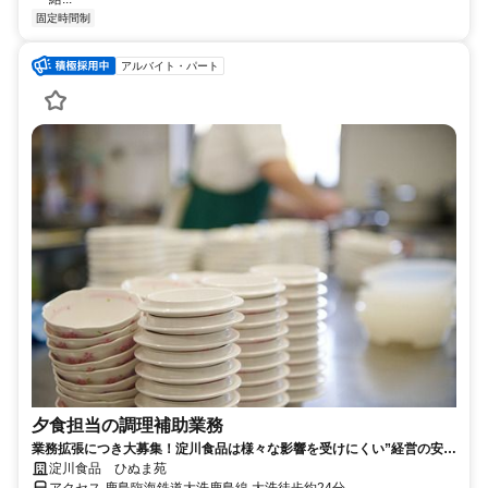
固定時間制
アルバイト・パート
夕食担当の調理補助業務
業務拡張につき大募集！淀川食品は様々な影響を受けにくい”経営の安
定”した会社です。
淀川食品 ひぬま苑
アクセス 鹿島臨海鉄道大洗鹿島線 大洗徒歩約24分