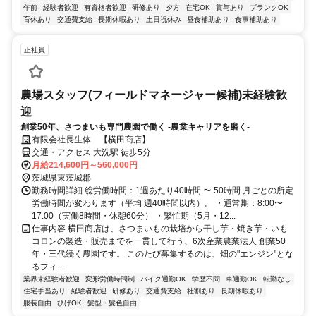
午前
経験者歓迎
有資格者歓迎
研修あり
夕方
在宅OK
賞与あり
ブランクOK
育休あり
交通費支給
長期休暇あり
土日祝休み
昼食補助あり
食事補助あり
正社員
農場スタッフ(フィールドマネージャー候補)未経験歓
迎
創業50年、さつまいも専門農園で働く -農業キャリアを磨く-
有限会社長生体 【横田商店】
交通・アクセス 大洗駅 徒歩5分
月給214,600円～560,000円
茨城県東茨城郡
勤務時間詳細 総労働時間：1週あたり40時間 〜 50時間 月ごとの所定
労働時間が変わります（平均 週40時間以内）。 ・通常期：8:00〜
17:00（実働8時間・休憩60分） ・繁忙期（5月・12...
仕事内容 横田商店は、さつまいもの栽培から干し芋・焼き芋・いも
コロンの製造・販売までを一貫して行う、6次産業農業法人 創業50
年・三代続く農園です。 このたび募集するのは、畑の"エンジン"とな
るフィ...
業界未経験者歓迎
変形労働時間制
バイク通勤OK
学歴不問
車通勤OK
転勤なし
住宅手当あり
経験者歓迎
研修あり
交通費支給
社割あり
長期休暇あり
服装自由
ひげOK
髪型・髪色自由