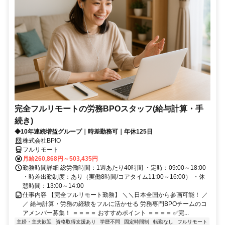
完全フルリモートの労務BPOスタッフ(給与計算・手
続き)
◆10年連続増益グループ｜時差勤務可｜年休125日
株式会社BPIO
フルリモート
月給260,868円～503,435円
勤務時間詳細 総労働時間：1週あたり40時間 ・定時：09:00～18:00
・時差出勤制度：あり（実働8時間/コアタイム11:00～16:00） ・休
憩時間：13:00～14:00
仕事内容 【完全フルリモート勤務】 ＼＼日本全国から参画可能！ ／
／ 給与計算・労務の経験をフルに活かせる 労務専門BPOチームのコ
アメンバー募集！ ＝＝＝＝ おすすめポイント ＝＝＝＝ ✅完...
主婦・主夫歓迎
資格取得支援あり
学歴不問
固定時間制
転勤なし
フルリモート