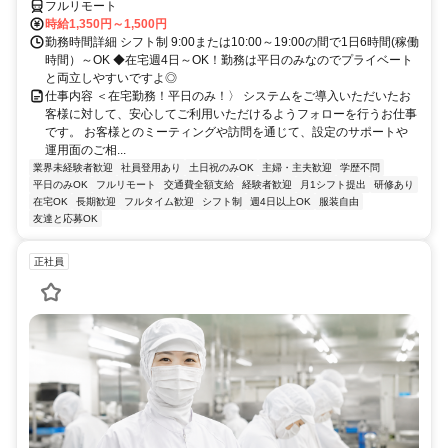
フルリモート
時給1,350円～1,500円
勤務時間詳細 シフト制 9:00または10:00～19:00の間で1日6時間(稼働
時間）～OK ◆在宅週4日～OK！勤務は平日のみなのでプライベート
と両立しやすいですよ◎
仕事内容 ＜在宅勤務！平日のみ！〉 システムをご導入いただいたお
客様に対して、安心してご利用いただけるようフォローを行うお仕事
です。 お客様とのミーティングや訪問を通じて、設定のサポートや
運用面のご相...
業界未経験者歓迎
社員登用あり
土日祝のみOK
主婦・主夫歓迎
学歴不問
平日のみOK
フルリモート
交通費全額支給
経験者歓迎
月1シフト提出
研修あり
在宅OK
長期歓迎
フルタイム歓迎
シフト制
週4日以上OK
服装自由
友達と応募OK
正社員