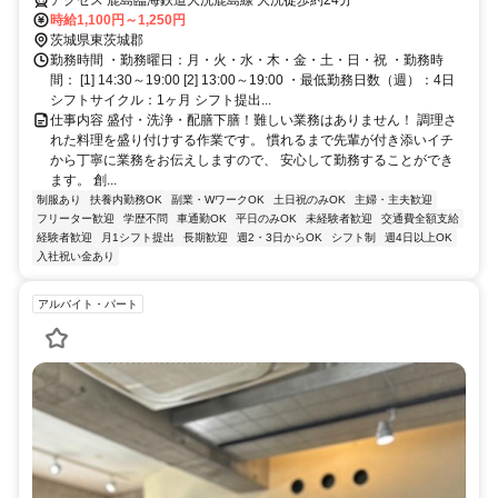
時給1,100円～1,250円
茨城県東茨城郡
勤務時間 ・勤務曜日：月・火・水・木・金・土・日・祝 ・勤務時
間： [1] 14:30～19:00 [2] 13:00～19:00 ・最低勤務日数（週）：4日
シフトサイクル：1ヶ月 シフト提出...
仕事内容 盛付・洗浄・配膳下膳！難しい業務はありません！ 調理さ
れた料理を盛り付けする作業です。 慣れるまで先輩が付き添いイチ
から丁寧に業務をお伝えしますので、 安心して勤務することができ
ます。 創...
制服あり
扶養内勤務OK
副業・WワークOK
土日祝のみOK
主婦・主夫歓迎
フリーター歓迎
学歴不問
車通勤OK
平日のみOK
未経験者歓迎
交通費全額支給
経験者歓迎
月1シフト提出
長期歓迎
週2・3日からOK
シフト制
週4日以上OK
入社祝い金あり
アルバイト・パート