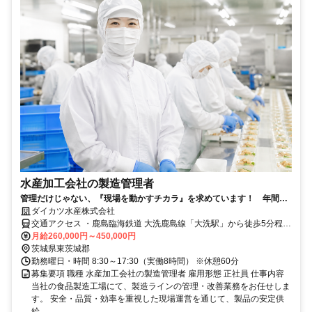
水産加工会社の製造管理者
管理だけじゃない、『現場を動かすチカラ』を求めています！ 年間休
日120日／随時昇給あり／賞与年2回
ダイカツ水産株式会社
交通アクセス ・鹿島臨海鉄道 大洗鹿島線「大洗駅」から徒歩5分程度
・JR各線「水戸駅」から車で30分程度 ☆大洗町の他に、ひたちなか
月給260,000円～450,000円
市、水戸市からも多くのスタッフが通っております。
茨城県東茨城郡
勤務曜日・時間 8:30～17:30（実働8時間） ※休憩60分
募集要項 職種 水産加工会社の製造管理者 雇用形態 正社員 仕事内容
当社の食品製造工場にて、製造ラインの管理・改善業務をお任せしま
す。 安全・品質・効率を重視した現場運営を通じて、製品の安定供
給...