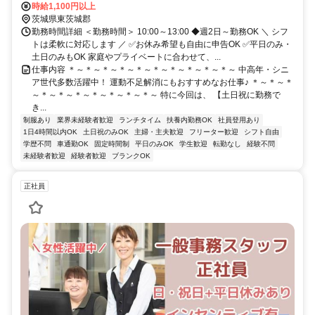
時給1,100円以上
茨城県東茨城郡
勤務時間詳細 ＜勤務時間＞ 10:00～13:00 ◆週2日～勤務OK ＼ シフ
トは柔軟に対応します ／ ✅お休み希望も自由に申告OK ✅平日のみ・
土日のみもOK 家庭やプライベートに合わせて、...
仕事内容 ＊～＊～＊～＊～＊～＊～＊～＊～＊～＊～ 中高年・シニ
ア世代多数活躍中！ 運動不足解消にもおすすめなお仕事♪ ＊～＊～＊
～＊～＊～＊～＊～＊～＊～＊～ 特に今回は、 【土日祝に勤務で
き...
制服あり
業界未経験者歓迎
ランチタイム
扶養内勤務OK
社員登用あり
1日4時間以内OK
土日祝のみOK
主婦・主夫歓迎
フリーター歓迎
シフト自由
学歴不問
車通勤OK
固定時間制
平日のみOK
学生歓迎
転勤なし
経験不問
未経験者歓迎
経験者歓迎
ブランクOK
正社員