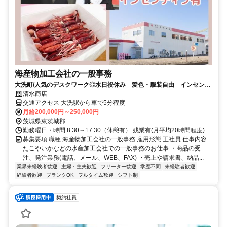
海産物加工会社の一般事務
大洗町/人気のデスクワーク◎水日祝休み 髪色・服装自由 インセンテ
ィブあり 女性活躍中
清水商店
交通アクセス 大洗駅から車で5分程度
月給200,000円～250,000円
茨城県東茨城郡
勤務曜日・時間 8:30～17:30（休憩有） 残業有(月平均20時間程度)
募集要項 職種 海産物加工会社の一般事務 雇用形態 正社員 仕事内容
たこやいかなどの水産加工会社での一般事務のお仕事 ・商品の受
注、発注業務(電話、メール、WEB、FAX) ・売上や請求書、納品...
業界未経験者歓迎
主婦・主夫歓迎
フリーター歓迎
学歴不問
未経験者歓迎
経験者歓迎
ブランクOK
フルタイム歓迎
シフト制
契約社員