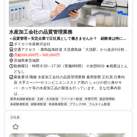
水産加工会社の品質管理業務
＜品質管理＞安定企業で正社員として働きませんか？ 経験者は特に優
遇します！ PC基本操作できる方
ダイカツ水産株式会社
交通アクセス ・鹿島臨海鉄道 大洗鹿島線「大洗駅」から徒歩5分程度
・JR各線「水戸駅」から車で30分程度 ☆大洗町の他に、ひたちなか
月給260,000円～500,000円
市、水戸市からも多くのスタッフが通っております。
茨城県東茨城郡
勤務曜日・時間 8:30～17:30（実働8時間） ※休憩60分 ★残業ほとん
どなし
募集要項 職種 水産加工会社の品質管理業務 雇用形態 正社員 仕事内
容 大手スーパーやコンビニエンスストア用の しゃけの切り身やサ
バ・ホッケ等の水産加工品の製造を行っています。 主な仕事内容
は、...
業界未経験者歓迎
主婦・主夫歓迎
フリーター歓迎
学歴不問
固定時間制
未経験者歓迎
経験者歓迎
有資格者歓迎
ブランクOK
フルタイム歓迎
正社員