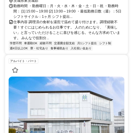
茨城県東茨城郡
勤務時間 ・勤務曜日：月・火・水・木・金・土・日・祝 ・勤務時
間： [1] 15:00～19:00 [2] 13:00～19:00 ・最低勤務日数（週）：5日
シフトサイクル：1ヶ月 シフト提出...
仕事内容 調理済の食材を湯煎で温めて盛り付けます。調理経験不
要！すぐにはじめられるお仕事です。 人のためになり、「美味し
い」と言っていただけることに喜びを感じる。そんな方求めていま
す。 みんなで役割分...
学歴不問
車通勤OK
経験不問
交通費全額支給
月1シフト提出
シフト制
週4日以上OK
寮・社宅あり
食事補助あり
入社祝い金あり
アルバイト・パート