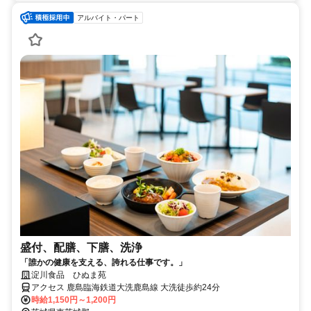
アルバイト・パート
盛付、配膳、下膳、洗浄
「誰かの健康を支える、誇れる仕事です。」
淀川食品 ひぬま苑
アクセス 鹿島臨海鉄道大洗鹿島線 大洗徒歩約24分
時給1,150円～1,200円