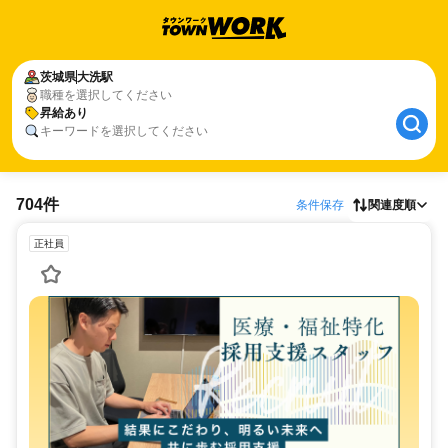
茨城県
大洗駅
職種を選択してください
昇給あり
キーワードを選択してください
704件
条件保存
関連度順
正社員