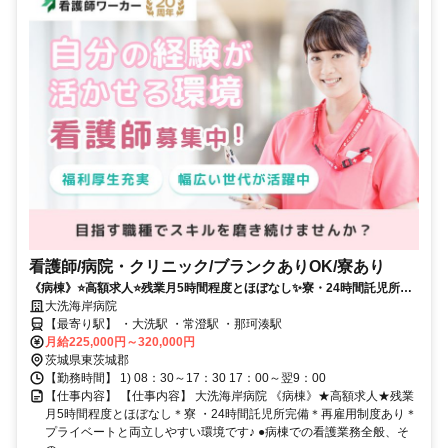
看護師/病院・クリニック/ブランクありOK/寮あり
《病棟》⭐高額求人⭐残業月5時間程度とほぼなし✨寮・24時間託児所完
備✨再雇用制度あり✨プライベートと両立しやすい環境です✨
大洗海岸病院
【最寄り駅】 ・大洗駅 ・常澄駅 ・那珂湊駅
月給225,000円～320,000円
茨城県東茨城郡
【勤務時間】 1) 08：30～17：30 17：00～翌9：00
【仕事内容】 【仕事内容】 大洗海岸病院 《病棟》★高額求人★残業
月5時間程度とほぼなし＊寮 ・24時間託児所完備＊再雇用制度あり＊
プライベートと両立しやすい環境です♪ ●病棟での看護業務全般、そ