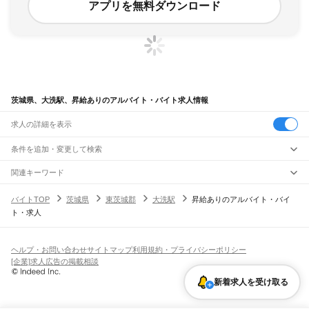
アプリを無料ダウンロード
茨城県、大洗駅、昇給ありのアルバイト・バイト求人情報
求人の詳細を表示
条件を追加・変更して検索
市区町村を追加・変更
関連キーワード
完全在宅ワーク 全国
シール貼り 在宅
現在地周辺
ガチャガチャ
犬カフェ
茨城県
駅を追加・変更
バイトTOP
茨城県
東茨城郡
大洗駅
昇給ありのアルバイト・バイ
茨城県
すべて
ト・求人
水戸市
日立市
土浦市
古河市
石岡市
結城市
龍ケ崎市
下妻市
常総市
常陸太田市
職種を追加・変更
JR常磐線(取手～いわき)
高萩市
北茨城市
笠間市
取手市
牛久市
つくば市
ひたちなか市
鹿嶋市
潮来市
取手駅
藤代駅
龍ケ崎市駅
牛久駅
ひたち野うしく駅
荒川沖駅
土浦駅
神立駅
高浜駅
飲食・フードサービス
守谷市
常陸大宮市
那珂市
筑西市
坂東市
稲敷市
かすみがうら市
桜川市
神栖市
特徴を追加・変更
石岡駅
羽鳥駅
岩間駅
友部駅
内原駅
赤塚駅
偕楽園駅
水戸駅
勝田駅
佐和駅
東海駅
飲食・フードサービス
行方市
鉾田市
つくばみらい市
すべて
小美玉市
東茨城郡
那珂郡
久慈郡
稲敷郡
結城郡
ヘルプ・お問い合わせ
サイトマップ
利用規約・プライバシーポリシー
大甕駅
常陸多賀駅
日立駅
小木津駅
十王駅
高萩駅
南中郷駅
磯原駅
大津港駅
ホールスタッフ
キッチンスタッフ
皿洗い・洗い場
精肉・鮮魚加工
給食調理
人気
猿島郡
北相馬郡
[企業]求人広告の掲載相談
雇用形態を追加・変更
パン屋（ベーカリー）
フードカウンター販売員
バー（BAR）・バーテンダー
日払いOK
高校生歓迎
学生歓迎
深夜の仕事
髪型・髪色自由
ひげOK
ネイルOK
宇都宮線
新着求人を受け取る
飲食店補助（開店・閉店準備）
飲食店（店長・マネージャー）
ピアスOK
アルバイト・パート
履歴書不要
オープニングスタッフ
留学生・外国人活躍中
古河駅
都道府県を変更
営業・販売
勤務期間
正社員
JR常磐線(上野～取手)
営業・販売
すべて
短期
契約社員
単発・1日OK
長期
期間限定（春夏冬休み等）