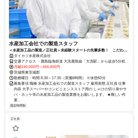
水産加工会社での製造スタッフ
＜水産加工品の製造／正社員＞未経験スタートの先輩多数！ こだわり
の商品づくりに携わりませんか？
ダイカツ水産株式会社
交通アクセス ・鹿島臨海鉄道 大洗鹿島線「大洗駅」から徒歩5分程度
・JR各線「水戸駅」から車で30分程度 ☆大洗町の他に、ひたちなか
月給240,000円～400,000円
市、水戸市からも多くのスタッフが通っております。
茨城県東茨城郡
勤務曜日・時間 8:30～17:30（実働8時間） ※休憩60分
募集要項 職種 水産加工会社での製造スタッフ 雇用形態 正社員 仕事
内容 大手スーパーやコンビニエンスストア用の しゃけの切り身やサ
バ・ホッケ等の水産加工品の製造業務をお願いします。 ★難しい作
業...
固定時間制
正社員