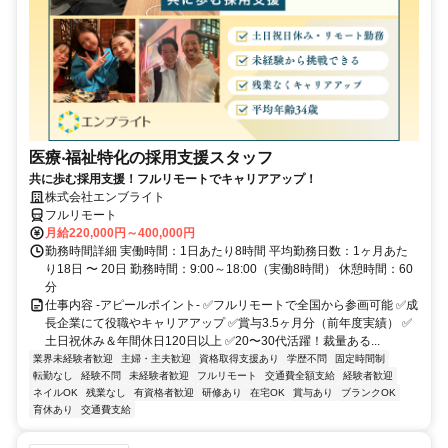
医療‧福祉特化の採用支援スタッフ
共に歩む採用支援！フルリモートでキャリアアップ！
株式会社エンブライト
フルリモート
月給220,000円～400,000円
勤務時間詳細 実働時間：1日あたり8時間 平均勤務日数：1ヶ月あた
り18日 〜 20日 勤務時間：9:00～18:00（実働8時間） 休憩時間：60
分
仕事内容 -アピールポイント- ✅フルリモートで全国から参画可能 ✅成
長企業にて役職やキャリアアップ ✅賞与3.5ヶ月分（前年度実績） ✅
土日祝休み＆年間休日120日以上 ✅20〜30代活躍！裁量ある...
業界未経験者歓迎
主婦・主夫歓迎
資格取得支援あり
学歴不問
固定時間制
転勤なし
経験不問
未経験者歓迎
フルリモート
交通費全額支給
経験者歓迎
ネイルOK
残業なし
有資格者歓迎
研修あり
在宅OK
賞与あり
ブランクOK
育休あり
交通費支給