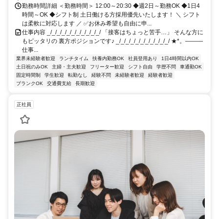
勤務時間詳細 ＜勤務時間＞ 12:00～20:30 ◆週2日～勤務OK ◆1日4
時間～OK ◆シフト制 土日働ける方採用優先いたします！ ＼ シフト
は柔軟に対応します ／ ✅お休み希望も自由に申...
仕事内容 _/_/_/_/_/_/_/_/_/_/_/ 「接客はちょっと苦手…」 そんな方に
もピッタリの 裏方ポジションです♪ _/_/_/_/_/_/_/_/_/_/_/ ★*。―――
仕事...
業界未経験者歓迎
ランチタイム
扶養内勤務OK
社員登用あり
1日4時間以内OK
土日祝のみOK
主婦・主夫歓迎
フリーター歓迎
シフト自由
学歴不問
車通勤OK
固定時間制
学生歓迎
転勤なし
経験不問
未経験者歓迎
経験者歓迎
ブランクOK
交通費支給
長期歓迎
正社員