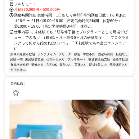
フルリモート
月給270,000円～520,000円
勤務時間詳細 実働時間：1日あたり8時間 平均勤務日数：1ヶ月あた
り18日 〜 21日 ①9:00~18:00（所定労働時間8時間、休憩60分）
②10:00～19:00（所定労働時間8時間、休憩6...
仕事内容 ＼ 未経験でも「研修修了後はプログラマーとして現場デビ
ュー」できる ／ （最短1ヶ月～最長6ヶ月の研修制度） 「プログラミ
ングって何から始めればいい？」 「IT未経験でも本当にエンジニア
に...
業界未経験者歓迎
ランチタイム
フリーター歓迎
学歴不問
固定時間制
転勤なし
経験不問
未経験者歓迎
住宅手当あり
フルリモート
交通費全額支給
経験者歓迎
有資格者歓迎
研修あり
在宅OK
賞与あり
育休あり
駅近5分以内
長期休暇あり
土日祝休み
契約社員