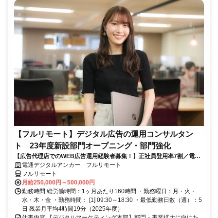
【フルリモート】デジタル広告の運用コンサルタン
ト 23年度新設部門オープニング・部門強化
【広告代理店でのWEB広告運用経験者募集！】正社員登用率7割／電通
G／全国×完全在宅／年休126日・土日祝休み／残業月平均4時間19分
電通デジタルアンカー フルリモート
フルリモート
月給250,000円～500,000円
勤務時間 総労働時間：1ヶ月あたり160時間 ・勤務曜日：月・火・
水・木・金 ・勤務時間： [1] 09:30～18:30 ・最低勤務日数（週）：5
日 残業月平均4時間19分（2025年度）
仕事内容 【デジタルマーケティング本部】部門・事業拡大に向けた