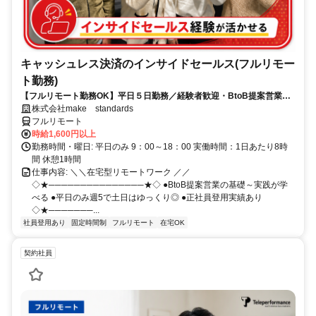
キャッシュレス決済のインサイドセールス(フルリモー
ト勤務)
【フルリモート勤務OK】平日５日勤務／経験者歓迎・BtoB提案営業で
スキルアップ
株式会社make standards
フルリモート
時給1,600円以上
勤務時間・曜日: 平日のみ 9：00～18：00 実働時間：1日あたり8時
間 休憩1時間
仕事内容: ＼＼在宅型リモートワーク ／／
◇★───────────────★◇ ●BtoB提案営業の基礎～実践が学
べる ●平日のみ週5で土日はゆっくり◎ ●正社員登用実績あり
◇★───────...
社員登用あり
固定時間制
フルリモート
在宅OK
契約社員