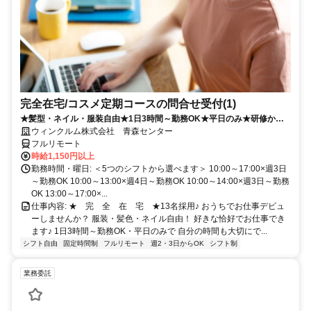
完全在宅/コスメ定期コースの問合せ受付(1)
★髪型・ネイル・服装自由★1日3時間～勤務OK★平日のみ★研修から
フルリモート！
ウィンクルム株式会社 青森センター
フルリモート
時給1,150円以上
勤務時間・曜日: ＜5つのシフトから選べます＞ 10:00～17:00×週3日
～勤務OK 10:00～13:00×週4日～勤務OK 10:00～14:00×週3日～勤務
OK 13:00～17:00×...
仕事内容: ★ 完 全 在 宅 ★13名採用♪ おうちでお仕事デビュ
ーしませんか？ 服装・髪色・ネイル自由！ 好きな恰好でお仕事でき
ます♪ 1日3時間～勤務OK・平日のみで 自分の時間も大切にで...
シフト自由
固定時間制
フルリモート
週2・3日からOK
シフト制
業務委託