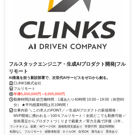
フルスタックエンジニア・生成AIプロダクト開発|フル
リモート
AI推進を担う新設部署で、次世代AIサービスをゼロから創る。
CLINKS株式会社
フルリモート
年俸5,000,000円～8,000,000円
勤務時間詳細 総労働時間：1週あたり40時間 10:00～19:00（休憩60
分） ★平均残業時間は月10時間！
仕事内容 ＼この求人のPOINT／ ✅生成AIプロダクトの新規開発・
MVP開発に携われる ✅100％フルリモート！全国どこでも勤務可能 ✅
技術選定からプロダクトづくりまで裁量大 ✅実力主義で評価（1年...
ランチタイム
副業・WワークOK
資格取得支援あり
学歴不問
固定時間制
転勤なし
フルリモート
経験者歓迎
ネイルOK
在宅OK
賞与あり
育休あり