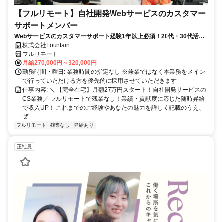
【フルリモート】自社開発Webサービスのカスタマー
サポートメンバー
Webサービスのカスタマーサポート経験1年以上必須！20代・30代活躍
中！
株式会社Fountain
フルリモート
月給270,000円～320,000円
勤務時間・曜日: 業務時間の指定なし ※兼業ではなく本業務をメイン
で行っていただける方を優先的に採用させていただきます
仕事内容: ＼ 【完全在宅】月額27万円スタート！自社開発サービスの
CS業務／ フルリモートで残業なし！業績・貢献度に応じた随時昇給
で収入UP！ これまでのご経験やあなたの魅力を詳しく記載のうえ、
ぜ...
フルリモート
残業なし
昇給あり
正社員