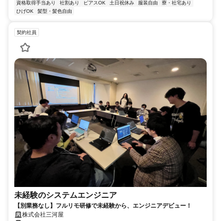
資格取得手当あり
社割あり
ピアスOK
土日祝休み
服装自由
寮・社宅あり
ひげOK
髪型・髪色自由
契約社員
未経験のシステムエンジニア
【別業務なし】フルリモ研修で未経験から、エンジニアデビュー！
株式会社三河屋