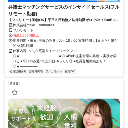
弁護士マッチングサービスのインサイドセールス(フル
リモート勤務)
【フルリモート勤務OK】平日５日勤務／法律知識ゼロでOK！BtoBスキ
ルが身につく営業職
株式会社make standards
フルリモート
時給1,600円以上
勤務時間・曜日: 平日のみ 9：00～18：00 実働時間：1日あたり8時
間 休憩1時間
仕事内容: ＼＼在宅型リモートワーク ／／
◇★───────────────★◇ ●BtoB提案営業の基礎～実践が学
べる ●平日のみ週5で土日はゆっくり◎ ●社員登用実績あり！
◇★───────...
社員登用あり
固定時間制
フルリモート
在宅OK
正社員