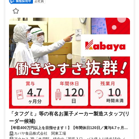
正社員
「タフグミ」等の有名お菓子メーカー製造スタッフ(リ
ーダー候補)
【年収400万円以上を目指せます！】【年間休日120日／賞与4.7ヶ月／
残業少なめ】 今までの経験を活かしながらリーダー職を目指せるポジシ
カバヤ食品株式会社 関東工場
ョンです！「選んでよかった」を、働くすべての人に。「タフグミ」
アクセス JR「水戸駅」経由の「国長入口」バス停より徒歩15分 ／マ