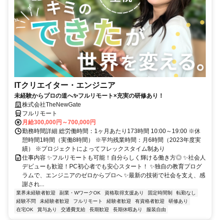
ITクリエイター・エンジニア
未経験からプロの道へ✨フルリモート×充実の研修あり！
株式会社TheNewGate
フルリモート
月給300,000円～700,000円
勤務時間詳細 総労働時間：1ヶ月あたり173時間 10:00～19:00 ※休
憩時間1時間（実働8時間） ※平均残業時間：月6時間（2023年度実
績） ※プロジェクトによってフレックスタイム制あり
仕事内容 ✨フルリモートも可能！自分らしく輝ける働き方◎ ✨社会人
デビューも歓迎！PC初心者でも安心スタート！ ✨独自の教育プログ
ラムで、エンジニアのゼロからプロへ ✨最新の技術で社会を支え、感
謝され...
業界未経験者歓迎
副業・WワークOK
資格取得支援あり
固定時間制
転勤なし
経験不問
未経験者歓迎
フルリモート
経験者歓迎
有資格者歓迎
研修あり
在宅OK
賞与あり
交通費支給
長期歓迎
長期休暇あり
服装自由