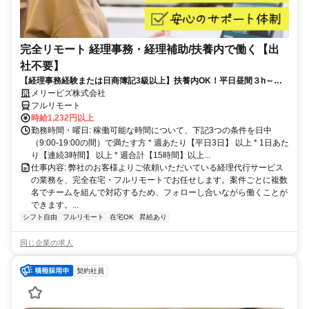
完全リモート 経理事務・経理補助/扶養内で働く【出
社不要】
【経理事務経験または日商簿記3級以上】扶養内OK！平日昼間３h～。
完全在宅で育児・介護中の方も大歓迎♪
メリービズ株式会社
フルリモート
時給1,232円以上
勤務時間・曜日: 稼働可能な時間について、下記3つの条件を日中
（9:00-19:00の間）で満たす方 * 週あたり【平日3日】 以上 * 1日あた
り【連続3時間】 以上 * 週合計【15時間】以上...
仕事内容: 弊社のお客様よりご依頼いただいている経理代行サービス
の業務を、完全在宅・フルリモートでお任せします。案件ごとに複数
名でチームを組んで対応するため、フォローし合いながら働くことが
できます。...
シフト自由
フルリモート
在宅OK
昇給あり
同じ企業の求人
契約社員