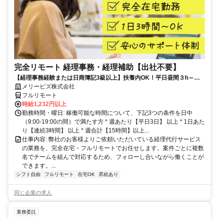
完全リモート 経理事務・経理補助【出社不要】
【経理事務経験または日商簿記3級以上】扶養内OK！平日昼間３h～。
完全在宅で育児・介護中の方も大歓迎♪
メリービズ株式会社
フルリモート
時給1,232円以上
勤務時間・曜日: 稼働可能な時間について、下記3つの条件を日中
（9:00-19:00の間）で満たす方 * 週あたり【平日3日】 以上 * 1日あた
り【連続3時間】 以上 * 週合計【15時間】以上...
仕事内容: 弊社のお客様よりご依頼いただいている経理代行サービス
の業務を、完全在宅・フルリモートでお任せします。案件ごとに複数
名でチームを組んで対応するため、フォローし合いながら働くことが
できます。...
シフト自由
フルリモート
在宅OK
昇給あり
同じ企業の求人
業務委託