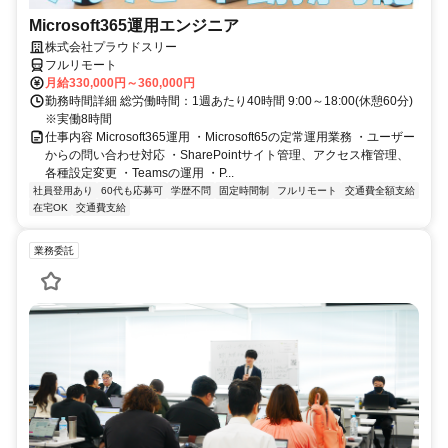
Microsoft365運用エンジニア
株式会社プラウドスリー
フルリモート
月給330,000円～360,000円
勤務時間詳細 総労働時間：1週あたり40時間 9:00～18:00(休憩60分)
※実働8時間
仕事内容 Microsoft365運用 ・Microsoft65の定常運用業務 ・ユーザー
からの問い合わせ対応 ・SharePointサイト管理、アクセス権管理、
各種設定変更 ・Teamsの運用 ・P...
社員登用あり
60代も応募可
学歴不問
固定時間制
フルリモート
交通費全額支給
在宅OK
交通費支給
業務委託