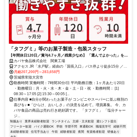
「タフグミ」等のお菓子製造・包装スタッフ
【年間休日120日／賞与4.7ヶ月／残業少なめ】 「選んでよかった」を、
働くすべての人に。「タフグミ」「塩分チャージタブレッツ」「セボン
カバヤ食品株式会社 関東工場
スター」「さくさくぱんだ」「ほねほねザウルス」等のヒット連発を支
アクセス JR「水戸駅」経由の「国長入口」バス停より徒歩15分 ／マ
える誇りと、業界屈指の待遇を同時に手に入れませんか？ 平均勤続16.5
イカー通勤OK／無料駐車場完備
月給207,200円～283,658円
年が証明する「心理的安全」と、最新設備のクリーンルームで叶える
茨城県常陸大宮市
「スマートな働き方」。 ただの作業で終わらせない、日本中の笑顔を作
勤務時間 実働時間：7時間30分/日 平均勤務日数：1ヶ月あたり20日
る司令塔へ。 カバヤ食品なら、仕事のやりがいも、家族との大切な時間
・勤務曜日：月・火・水・木・金・土・日・祝 ・勤務時間： [1]
も、何ひとつ妥協する必要はありません。
08:30～17:05 [2] 15:30～00:05 [...
仕事内容 ■自分が関わったお菓子が コンビニやスーパーに並ぶ格別の
喜びを♪ ■「ひらけ、おいしさ」の決意を込めて。増員募集。 今、カ
バヤ食品の商品は売れ行き絶好調です。 「タフグミ」 「塩分チャー
ジ...
制服あり
業界未経験者歓迎
ランチタイム
主婦・主夫歓迎
週1シフト提出
フリーター歓迎
バイク通勤OK
早朝
学歴不問
車通勤OK
職場見学可
経験不問
未経験者歓迎
住宅手当あり
午前
経験者歓迎
夜間
有資格者歓迎
研修あり
夕方