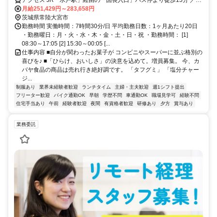
「塩分チャージタブレッツ」「セボンスター」「さくさくぱんだ」「ほ
イカー通勤OK／無料駐車場完備
月給251,429円～283,658円
ねほねザウルス」等のヒット連発を支える誇りと、業界屈指の待遇を同
茨城県常陸大宮市
時に手に入れませんか？ 平均勤続16.5年が証明する「心理的安全」と、
勤務時間 実働時間：7時間30分/日 平均勤務日数：1ヶ月あたり20日
最新設備のクリーンルームで叶える「スマートな働き方」。 ただの作業
・勤務曜日：月・火・水・木・金・土・日・祝 ・勤務時間： [1]
で終わらせない、日本中の笑顔を作る司令塔へ。
08:30～17:05 [2] 15:30～00:05 [...
仕事内容 ■自分が関わったお菓子が コンビニやスーパーに並ぶ格別の
喜びを♪ ■「ひらけ、おいしさ」の決意を込めて。増員募集。 今、カ
バヤ食品の商品は売れ行き絶好調です。 「タフグミ」 「塩分チャー
ジ...
制服あり
業界未経験者歓迎
ランチタイム
主婦・主夫歓迎
週1シフト提出
フリーター歓迎
バイク通勤OK
早朝
学歴不問
車通勤OK
職場見学可
経験不問
住宅手当あり
午前
経験者歓迎
夜間
有資格者歓迎
研修あり
夕方
賞与あり
業務委託