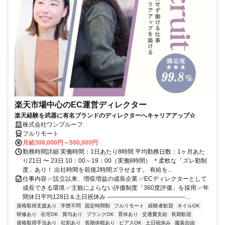
楽天市場中心のEC運営ディレクター
楽天経験を武器に有名ブランドのディレクターへキャリアアップ☆
株式会社ワンプルーフ
フルリモート
月給300,000円～500,000円
勤務時間詳細 実働時間：1日あたり8時間 平均勤務日数：1ヶ月あた
り21日 〜 23日 10：00～19：00（実働8時間） ＊柔軟な「ズレ勤制
度」あり！ 出社時間を前後2時間ズラせます。 有給を...
仕事内容 ✅設立以来、増収増益の成長企業 ✅ECディレクターとして
成長できる環境 ✅主観によらない評価制度「360度評価」を採用 ✅年
間休日平均128日＆土日祝休み ―――――――――――――...
資格取得支援あり
学歴不問
固定時間制
フルリモート
経験者歓迎
ネイルOK
研修あり
在宅OK
賞与あり
ブランクOK
育休あり
交通費支給
長期歓迎
資格取得手当あり
社割あり
長期休暇あり
ピアスOK
土日祝休み
服装自由