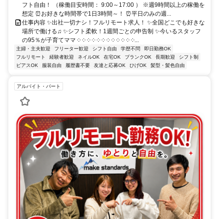
フト自由！ （稼働目安時間： 9:00～17:00 ） ※週9時間以上の稼働を
想定 ⏰お好きな時間帯で1日3時間～！ ⏰平日のみの週...
仕事内容 ✨出社一切ナシ！フルリモート求人！ ✨全国どこでも好きな
場所で働ける♫ ✨シフト柔軟！1週間ごとの申告制 ✨今いるスタッフ
の95％が子育てママ ༶ ༶ ༶ ༶ ༶ ༶ ༶ ༶ ༶ ༶ ༶ ༶...
主婦・主夫歓迎
フリーター歓迎
シフト自由
学歴不問
即日勤務OK
フルリモート
経験者歓迎
ネイルOK
在宅OK
ブランクOK
長期歓迎
シフト制
ピアスOK
服装自由
履歴書不要
友達と応募OK
ひげOK
髪型・髪色自由
アルバイト・パート