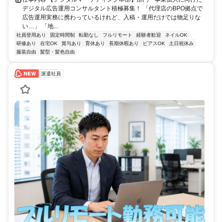
デジタル広告運用コンサルタント積極募集！ 「代理店のBPO拠点で
広告運用実務に携わっているけれど、入稿・運用だけでは物足りな
い…」 「地...
社員登用あり
固定時間制
転勤なし
フルリモート
経験者歓迎
ネイルOK
研修あり
在宅OK
賞与あり
育休あり
長期休暇あり
ピアスOK
土日祝休み
服装自由
髪型・髪色自由
派遣社員