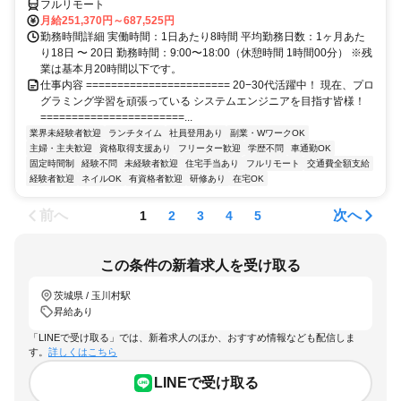
フルリモート
月給251,370円～687,525円
勤務時間詳細 実働時間：1日あたり8時間 平均勤務日数：1ヶ月あた
り18日 〜 20日 勤務時間：9:00〜18:00（休憩時間 1時間00分） ※残
業は基本月20時間以下です。
仕事内容 ======================= 20−30代活躍中！ 現在、プロ
グラミング学習を頑張っている システムエンジニアを目指す皆様！
=======================...
業界未経験者歓迎
ランチタイム
社員登用あり
副業・WワークOK
主婦・主夫歓迎
資格取得支援あり
フリーター歓迎
学歴不問
車通勤OK
固定時間制
経験不問
未経験者歓迎
住宅手当あり
フルリモート
交通費全額支給
経験者歓迎
ネイルOK
有資格者歓迎
研修あり
在宅OK
前へ
次へ
1
2
3
4
5
この条件の新着求人を受け取る
茨城県 / 玉川村駅
昇給あり
「LINEで受け取る」では、新着求人のほか、おすすめ情報なども配信しま
す。
詳しくはこちら
LINEで受け取る