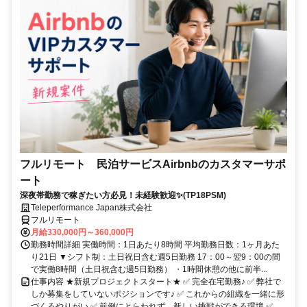
フルリモート 民泊サービスAirbnbのカスタマーサポ
ート
深夜帯勤務で稼ぎたい方必見！未経験歓迎✨(TP18PSM)
Teleperformance Japan株式会社
フルリモート
月給330,000円～360,000円
勤務時間詳細 実働時間：1日あたり8時間 平均勤務日数：1ヶ月あた
り21日 ▼シフト制：土日祝日含む週5日勤務 17：00～翌9：00の間
で実働8時間（土日祝含む週5日勤務） ・1時間休憩の他に前半...
仕事内容 ★新規プロジェクトスタート★ ✅ 完全在宅勤務♪ ✅ 弊社で
しか募集をしていないポジションです♪ ✅ これからの組織を一緒に形
づくるやりがい ✅ 前例にとらわれず、新しい挑戦ができる環境 ✅...