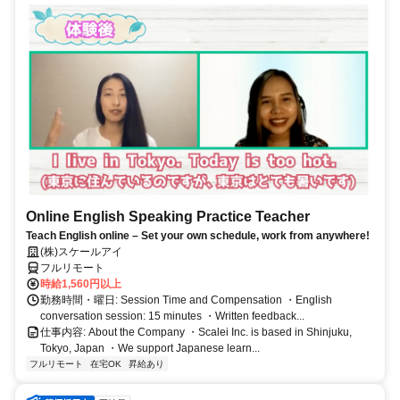
Online English Speaking Practice Teacher
Teach English online – Set your own schedule, work from anywhere!
(株)スケールアイ
フルリモート
時給1,560円以上
勤務時間・曜日: Session Time and Compensation ・English
conversation session: 15 minutes ・Written feedback...
仕事内容: About the Company ・Scalei Inc. is based in Shinjuku,
Tokyo, Japan ・We support Japanese learn...
フルリモート
在宅OK
昇給あり