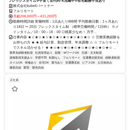
フレックスタイム✨子育て世代60％活躍中✨在宅勤務手当あり
株式会社kubellパートナー
フルリモート
月給208,000円～431,200円
勤務時間詳細 実働時間：1日あたり8時間 平均勤務日数：1ヶ月あた
り18日 〜 20日 フレックスタイム制 （標準労働時間／1日8h） ※メ
インタイム／10：00～16：00 ◎残業少なめ！ 月平...
仕事内容 ★☆★☆★☆★☆★☆★☆★☆★☆★☆ ☆ 労務実務経験を
お持ちの方 ★ ★ 給与計算、勤怠管理、年末調整 ☆ ☆ フルリモート
でスキル活かせる！ ★ ★☆★☆★☆★☆★☆★☆★☆★☆★☆ ...
業界未経験者歓迎
社員登用あり
副業・WワークOK
主婦・主夫歓迎
資格取得支援あり
学歴不問
転勤なし
フルリモート
交通費全額支給
経験者歓迎
ネイルOK
研修あり
在宅OK
賞与あり
交通費支給
ピアスOK
土日祝休み
服装自由
髪型・髪色自由
正社員