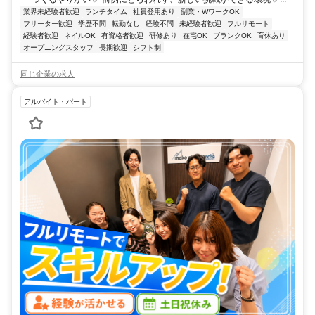
業界未経験者歓迎
ランチタイム
社員登用あり
副業・WワークOK
フリーター歓迎
学歴不問
転勤なし
経験不問
未経験者歓迎
フルリモート
経験者歓迎
ネイルOK
有資格者歓迎
研修あり
在宅OK
ブランクOK
育休あり
オープニングスタッフ
長期歓迎
シフト制
同じ企業の求人
アルバイト・パート