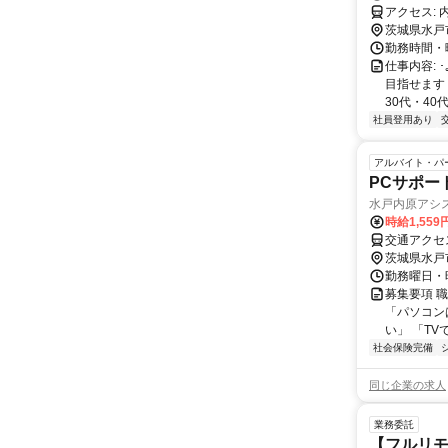
ア
茨城県水戸
勤務時間・曜
仕事内容: ･
目指せます
30代・40代
社員登用あり
アルバイト・パ
PCサポー
水戸内原アシ
時給1,55
交通アクセ
茨城県水戸
勤務曜日・時
募集要項 職
「パソコン
い」 「TV
社会保険完備
同じ企業の求人
業務委託
【フルリモ