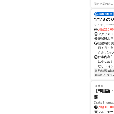
同じ企業の求人
ツツミの
ジュエリーツ
月給220,0
アクセス 
茨城県水戸
勤務時間 実
日：月・火・
クル：1ヶ月 ☆
仕事内容 ﾟ
は少なめ！
なし ・イン
業界未経験者歓
賞与あり
ブラ
正社員
【韓国語・
要
Drake Internat
月給300,0
フルリモー