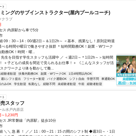
ート
ミングのサブインストラクター(屋内プールコーチ)
ツクラブ
円
セス 内原駅から車で5分
市
 09：30～14：00/週2日～＆1日2h～ ＜基本、残業なし！原則定時退
＊選べる時間や曜日で働きやすさ抜群 ＊短時間勤務OK！副業・Wワーク
内勤務OK！時間・曜...
＼ 先生を目指す学生スタッフも活躍中 ／ ＜週2日～＊1日2h～＞短時間
！ ＋子どもの成長を間近で見られるお仕事！＋ 《こんなスタッフが活
スクワークより体を動かして働...
未経験者歓迎
扶養内勤務OK
副業・WワークOK
1日4時間以内OK
週1シフト提出
フリーター歓迎
バイク通勤OK
シフト自由
学歴不問
車通勤OK
日のみOK
学生歓迎
転勤なし
経験不問
未経験者歓迎
午前
経験者歓迎
ート
販売スタッフ
モール水戸内原店
円～1,230円
セス JR常磐線「内原駅」徒歩10分
市
 ＼＼ 急 募 ！ ／／ 11：00～21：15 の間のシフト制 ◆週3日～・1日