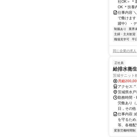
社OK＞ 
OK ＊扶養
仕事内容 
で働けます
躍中》 ・デ
制服あり
業界
主婦・主夫歓迎
職場見学可
平
同じ企業の求人
正社員
給排水衛
茨城サニット
月給200,0
ア
茨城県水戸
勤務時間・曜
労働あり（月
日，その他（
仕事内容:
を守るため
等、各種配
変形労働時間制