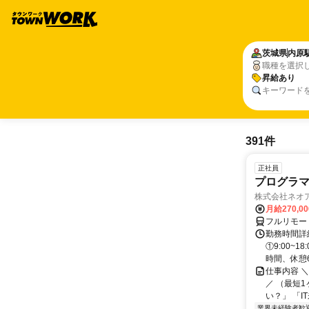
茨城県
内原
職種を選択
昇給あり
キーワード
391件
正社員
プログラマ
株式会社ネオ
月給270,0
フルリモー
勤務時間詳細
①9:00~
時間、休憩6.
仕事内容 
／ （最短
い？」 「I
業界未経験者歓