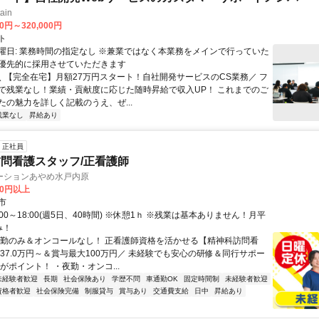
ain
00円～320,000円
ト
曜日: 業務時間の指定なし ※兼業ではなく本業務をメインで行っていた
優先的に採用させていただきます
 ＼ 【完全在宅】月額27万円スタート！自社開発サービスのCS業務／ フ
で残業なし！業績・貢献度に応じた随時昇給で収入UP！ これまでのご
たの魅力を詳しく記載のうえ、ぜ...
残業なし
昇給あり
正社員
問看護スタッフ/正看護師
ーションあやめ水戸内原
00円以上
市
:00～18:00(週5日、40時間) ※休憩1ｈ ※残業は基本ありません！月平
み！
日勤のみ＆オンコールなし！ 正看護師資格を活かせる【精神科訪問看
給37.0万円～＆賞与最大100万円／ 未経験でも安心の研修＆同行サポー
がポイント！ ・夜勤・オンコ...
未経験者歓迎
長期
社会保険あり
学歴不問
車通勤OK
固定時間制
未経験者歓迎
資格者歓迎
社会保険完備
制服貸与
賞与あり
交通費支給
日中
昇給あり