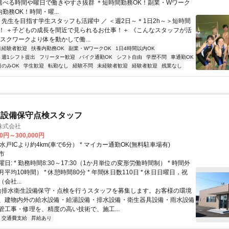
＊選べる時間や曜日で働きやすさ抜群 ＊短時間勤務OK！副業・Wワーク
内勤務OK！時間・曜...
＼ 先生を目指す学生スタッフも活躍中 ／ ＜週2日～＊1日2h～＞短時間
！ ＋子どもの成長を間近で見られるお仕事！＋ 《こんなスタッフが活
スクワークより体を動かして働...
未経験者歓迎
扶養内勤務OK
副業・WワークOK
1日4時間以内OK
週1シフト提出
フリーター歓迎
バイク通勤OK
シフト自由
学歴不問
車通勤OK
日のみOK
学生歓迎
転勤なし
経験不問
未経験者歓迎
経験者歓迎
残業なし
生設備保守点検スタッフ
株式会社
00円～300,000円
クセス: * 水戸ICより約4km(車で6分） * マイカー通勤OK(無料駐車場有)
市
日: * 勤務時間8:30～17:30（1か月単位の変形労働時間制） * 時間外
平均10時間） * 休憩時間80分 * 年間休日数110日 * 休日日曜日，祝
会社...
 給排水衛生設備保守・点検を行うスタッフを募集します。お客様の環境
、建物内外の給水設備・給湯設備・排水設備・衛生器具設備・雨水設備
管工事・修理を、精度の高い技術で、施工...
交通費支給
昇給あり