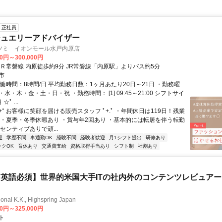
正社員
ジュエリーアドバイザー
ツミ イオンモール水戸内原店
00円～300,000円
ＪＲ常磐線 内原徒歩約9分 JR常磐線「内原駅」よりバス約5分
市
働時間：8時間/日 平均勤務日数：1ヶ月あたり20日～21日 ・勤務曜
水・木・金・土・日・祝 ・勤務時間： [1] 09:45～21:00 シフトサイ
ﾟ ...
.+° お客様に笑顔を届ける販売スタッフ ﾟ+.ﾟ ・年間休日は119日！残業
 ・夏季・冬季休暇あり ・賞与年2回あり ・基本的には転居を伴う転勤
センティブありで頑...
迎
学歴不問
車通勤OK
経験不問
経験者歓迎
月1シフト提出
研修あり
ンクOK
育休あり
交通費支給
資格取得手当あり
シフト制
社割あり
英語必須】世界的米国大手ITの社内外のコンテンツレビュア
ional K.K., Highspring Japan
00円～325,000円
ト