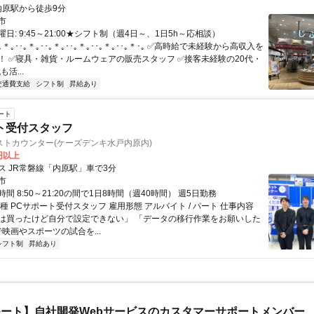
クセス: 内原駅から徒歩9分
市
日: 9:45～21:00★シフト制（週4日～、1日5h～応相談）
｡＊｡･･｡＊｡･･｡＊｡･･｡＊｡･･｡＊｡･･｡＊･｡ ✅高時給で未経験から高収入を
！ ✅寝具・雑貨・ルームウェアの販売スタッフ ✅接客未経験の20代・
も活...
交通費支給
シフト制
昇給あり
ート
ト受付スタッフ
ストカウンター(ケーズデンキ水戸内原内)
9円以上
ス JR常磐線「内原駅」車で3分
市
間 8:50～21:20の間で1日8時間（週40時間） 週5日勤務
種 PCサポート受付スタッフ 雇用形態 アルバイト / パート 仕事内容
は買ったけど自分で設定できない」 「データの移行作業をお願いした
で映画やスポーツの試合を...
シフト制
昇給あり
ート】自社開発Webサービスのカスタマーサポートメンバー