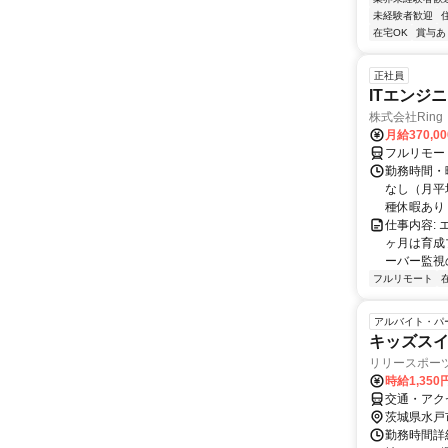
未経験者歓迎
在宅OK
賞与あ
正社員
ITエンジ
株式会社Ring
月給370,0
フルリモー
勤務時間・曜
なし（月平
種休暇あり
仕事内容:
ヶ月は育成
ーバー監視の
フルリモート
アルバイト・パ
キッズスイ
リリースポー
時給1,350
交通・アク
茨城県水戸
勤務時間詳細