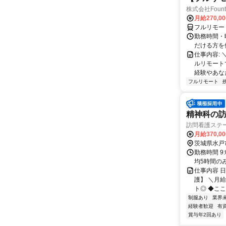
株式会社Fount
月給270,0
フルリモー
勤務時間・
だける方を
仕事内容:
ルリモート
経験やあな
フルリモート
精神科の訪
訪問看護ステ
月給370,0
茨城県水戸
勤務時間 9
均5時間の
仕事内容 
護】 ＼月
ト◎ ◆ここ
制服あり
業界
経験者歓迎
有
賞与年2回あり