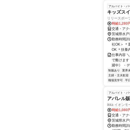
アルバイト・パ
キッズスイ
リリースポー
時給1,280
交通・アク
茨城県水戸
勤務時間詳細
社OK＞ 
OK ＊扶養
仕事内容 
で働けます
躍中》 ・デ
制服あり
業界
主婦・主夫歓迎
職場見学可
平
アルバイト・パ
アパレル
ikka イオン
時給1,080
交通・アク
茨城県水戸
勤務時間詳細