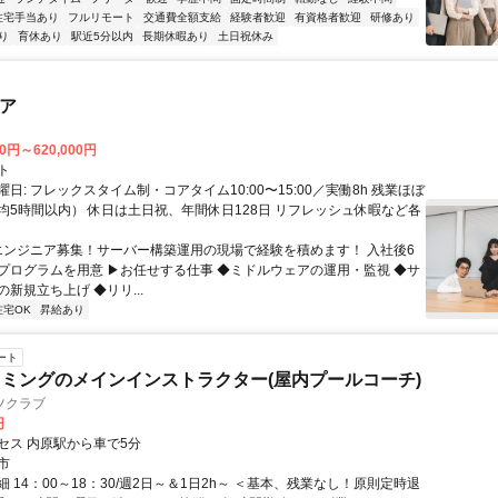
住宅手当あり
フルリモート
交通費全額支給
経験者歓迎
有資格者歓迎
研修あり
り
育休あり
駅近5分以内
長期休暇あり
土日祝休み
ニア
00円～620,000円
ト
日: フレックスタイム制・コアタイム10:00〜15:00／実働8h 残業ほぼ
均5時間以内） 休日は土日祝、年間休日128日 リフレッシュ休暇など各
 エンジニア募集！サーバー構築運用の現場で経験を積めます！ 入社後6
プログラムを用意 ▶お任せする仕事 ◆ミドルウェアの運用・監視 ◆サ
新規立ち上げ ◆リリ...
在宅OK
昇給あり
ート
ミングのメインインストラクター(屋内プールコーチ)
ツクラブ
円
セス 内原駅から車で5分
市
 14：00～18：30/週2日～＆1日2h～ ＜基本、残業なし！原則定時退