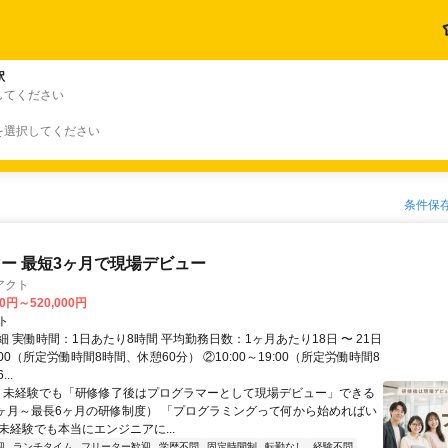
駅
してください
を選択してください
条件保
ー 最短3ヶ月で現場デビュー
アクト
00円～520,000円
ト
 実働時間：1日あたり8時間 平均勤務日数：1ヶ月あたり18日 〜 21日
18:00（所定労働時間8時間、休憩60分） ②10:00～19:00（所定労働時間8
..
＼ 未経験でも「研修修了後はプログラマーとして現場デビュー」できる
1ヶ月～最長6ヶ月の研修制度） 「プログラミングって何から始めればい
T未経験でも本当にエンジニアに...
迎
ランチタイム
フリーター歓迎
学歴不問
固定時間制
転勤なし
経験不問