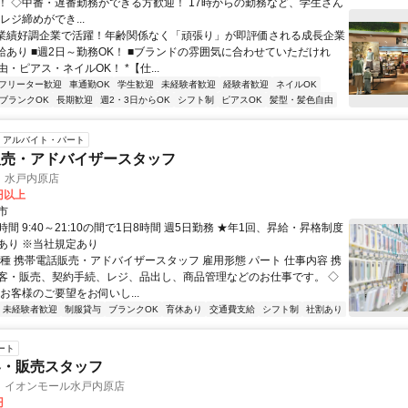
K！ ◇中番・遅番勤務ができる方歓迎！ 17時からの勤務など、学生さん
レジ締めができ...
■業績好調企業で活躍！年齢関係なく「頑張り」が即評価される成長企業
昇給あり ■週2日～勤務OK！ ■ブランドの雰囲気に合わせていただけれ
・ピアス・ネイルOK！ *【仕...
フリーター歓迎
車通勤OK
学生歓迎
未経験者歓迎
経験者歓迎
ネイルOK
ブランクOK
長期歓迎
週2・3日からOK
シフト制
ピアスOK
髪型・髪色自由
アルバイト・パート
販売・アドバイザースタッフ
 水戸内原店
0円以上
市
間 9:40～21:10の間で1日8時間 週5日勤務 ★年1回、昇給・昇格制度
あり ※当社規定あり
職種 携帯電話販売・アドバイザースタッフ 雇用形態 パート 仕事内容 携
客・販売、契約手続、レジ、品出し、商品管理などのお仕事です。 ◇
お客様のご要望をお伺いし...
未経験者歓迎
制服貸与
ブランクOK
育休あり
交通費支給
シフト制
社割あり
ート
客・販売スタッフ
 イオンモール水戸内原店
円