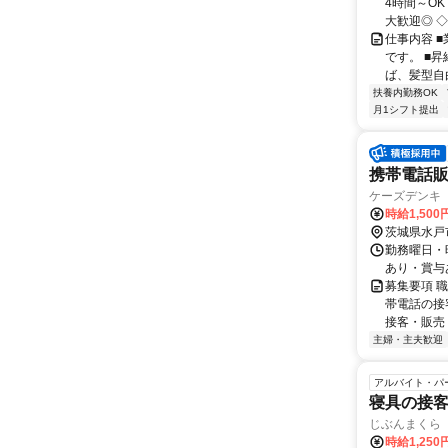
4時間～O
大歓迎◎ ◇
仕事内容 
です。 ■
ば、髪型自由
扶養内勤務OK
月1シフト提出
携帯電話
ケーズデンキ
時給1,50
茨城県水戸
勤務曜日・時
あり・賞与
募集要項 
帯電話の接
接客・販売 
主婦・主夫歓迎
アルバイト・パ
寝具の接
じぶんまくら
時給1,250