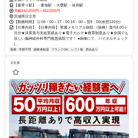
【最寄り駅】 ・東海駅 ・大甕駅 ・佐和駅
月給242,000円～462,000円
茨城県日立市
【勤務時間】 1) 08：00～17：00 16：00～翌9：00(休憩120分)
【仕事内容】 【仕事内容】 聖麗メモリアル病院 《病棟》賞与4.00ヶ
月分★決算賞与支給実績あり★電子カルテ★教育制度あり★全国でも
珍しい脳神経外科専門救急病院です！ ●病棟にて、バイタルチェック
(...
長期
学歴不問
経験者歓迎
ブランクOK
シフト制
昇給あり
正社員