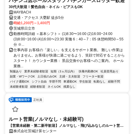
パチンコ店ホールスタッフ パチンカースロッター歓迎
30代大歓迎！髪色自由・ネイル・ピアスもOK
MAYBACH
交通・アクセス 大甕駅 徒歩5分
時給1,200円～1,400円
茨城県日立市
勤務時間詳細 ＜基本シフト＞ (1)8:30〜16:00 (2)16:00~24:00
(3)8:00~16:00 (4)16:00〜23:30 実働 6：40～7：05 休憩時間50～55
分 ※...
仕事内容 お客様の「楽しい」を支えるサポート業務。 難しい作業は
ありません。お客様が快適に過ごせるよう、笑顔で対応することから
スタート！ カウンター業務： 景品交換やお客様へのご案内。 ホール
業務...
制服あり
業界未経験者歓迎
短期（3ヵ月以内）
扶養内勤務OK
社員登用あり
副業・WワークOK
土日祝のみOK
主婦・主夫歓迎
フリーター歓迎
バイク通勤OK
シフト自由
学歴不問
車通勤OK
学生歓迎
転勤なし
経験不問
未経験者歓迎
経験者歓迎
ネイルOK
残業なし
正社員
ルート営業(ノルマなし・未経験可)
【営業未経験・第二新卒歓迎】ノルマなし・飛び込みなしのルート営
業！年間休日129日／奨学金代理返還制度あり
株式会社茨城計算センター