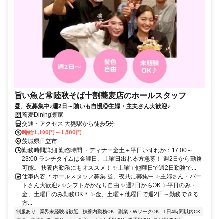
旨い魚と常陸秋そば十割蕎麦店のホールスタッフ
昼、夜募集中♪週2日～賄いも自慢◎主婦・主夫さん大歓迎♪
蕎麦Dining凛家
交通・アクセス 大甕駅から徒歩5分
時給1,100円～1,500円
茨城県日立市
勤務時間詳細 勤務時間 ・ディナー金土＋平日いずれか：17:00～
23:00 ランチタイムは金曜日、土曜日出れる方急募！ 週2日から勤務
可能。 扶養内勤務にもオススメ！ ✨土曜＋他曜日で週2日勤務で...
仕事内容 ＊ホールスタッフ募集 昼、夜共に募集中 ✨主婦さん・パー
トさん大歓迎♪ ✨シフトがかなり自由 ✨週2日からOK ✨平日のみ・
金、土曜日のみ勤務OK＊ ✨金、土曜＋他曜日で週2日～勤務できる
方...
制服あり
業界未経験者歓迎
扶養内勤務OK
副業・WワークOK
1日4時間以内OK