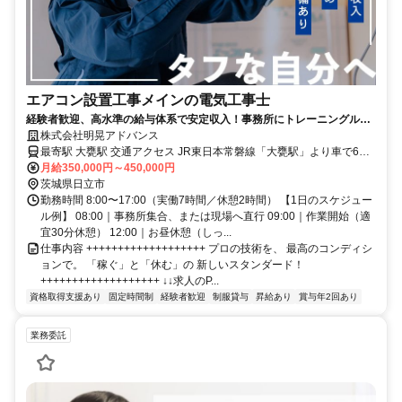
エアコン設置工事メインの電気工事士
経験者歓迎、高水準の給与体系で安定収入！事務所にトレーニングルー
ム完備で心身ともに鍛えられる！<br>
株式会社明晃アドバンス
最寄駅 大甕駅 交通アクセス JR東日本常磐線「大甕駅」より車で6分
※車通勤OK
月給350,000円～450,000円
茨城県日立市
勤務時間 8:00〜17:00（実働7時間／休憩2時間） 【1日のスケジュー
ル例】 08:00｜事務所集合、または現場へ直行 09:00｜作業開始（適
宜30分休憩） 12:00｜お昼休憩（しっ...
仕事内容 +++++++++++++++++++ プロの技術を、 最高のコンディシ
ョンで。 「稼ぐ」と「休む」の 新しいスタンダード！
+++++++++++++++++++ ↓↓求人のP...
資格取得支援あり
固定時間制
経験者歓迎
制服貸与
昇給あり
賞与年2回あり
業務委託