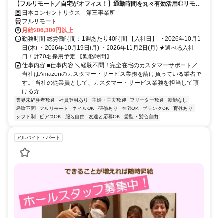
【フルリモート／自宅がオフィス！】通勤時間を丸々有効活用◎リモー
ト研修・フォロー充実で在宅でも安心★セールス要素一切なし！
日本コンセントリクス 第三事業所
フルリモート
月給206,300円以上
勤務時間 総労働時間：1週あたり40時間 【入社日】 ・2026年10月1
日(木) ・2026年10月19日(月) ・2026年11月2日(月) ★選べる入社
日！計70名採用予定 【勤務時間】 ...
仕事内容 ■仕事内容 ＼経験不問！完全在宅のカスタマーサポート／
当社はAmazonのカスタマー・サービス業務を請け負っている業者で
す。 当社の従業員として、カスタマー・サービス業務を担当して頂
ける方...
業界未経験者歓迎
社員登用あり
主婦・主夫歓迎
フリーター歓迎
転勤なし
経験不問
フルリモート
ネイルOK
研修あり
在宅OK
ブランクOK
育休あり
シフト制
ピアスOK
服装自由
友達と応募OK
髪型・髪色自由
アルバイト・パート