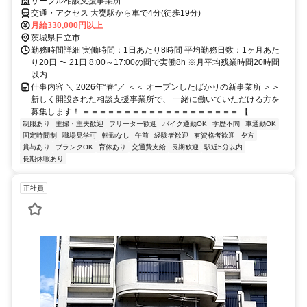
リーブル相談支援事業所
交通・アクセス 大甕駅から車で4分(徒歩19分)
月給330,000円以上
茨城県日立市
勤務時間詳細 実働時間：1日あたり8時間 平均勤務日数：1ヶ月あた
り20日 〜 21日 8:00～17:00の間で実働8h ※月平均残業時間20時間
以内
仕事内容 ＼ 2026年“春”／ ＜＜ オープンしたばかりの新事業所 ＞＞
新しく開設された相談支援事業所で、 一緒に働いていただける方を
募集します！ ＝＝＝＝＝＝＝＝＝＝＝＝＝＝＝＝＝＝＝ 【...
制服あり
主婦・主夫歓迎
フリーター歓迎
バイク通勤OK
学歴不問
車通勤OK
固定時間制
職場見学可
転勤なし
午前
経験者歓迎
有資格者歓迎
夕方
賞与あり
ブランクOK
育休あり
交通費支給
長期歓迎
駅近5分以内
長期休暇あり
正社員