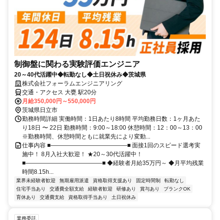
制御盤に関わる実験評価エンジニア
20～40代活躍中◆転勤なし◆土日祝休み◆茨城県
株式会社フォーラムエンジニアリング
交通・アクセス 大甕 駅20分
月給350,000円～550,000円
茨城県日立市
勤務時間詳細 実働時間：1日あたり8時間 平均勤務日数：1ヶ月あた
り18日 〜 22日 勤務時間：9:00～18:00 休憩時間：12：00～13：00
※勤務時間、休憩時間ともに就業先により変動...
仕事内容 ■―――――――――――――■ 面接1回のスピード選考実
施中！ 8月入社大歓迎！ ★20～30代活躍中！
■―――――――――――――■ ◆経験者月給35万円～ ◆月平均残業
時間8.15h...
業界未経験者歓迎
無期雇用派遣
資格取得支援あり
固定時間制
転勤なし
住宅手当あり
交通費全額支給
経験者歓迎
研修あり
賞与あり
ブランクOK
育休あり
交通費支給
資格取得手当あり
土日祝休み
業務委託