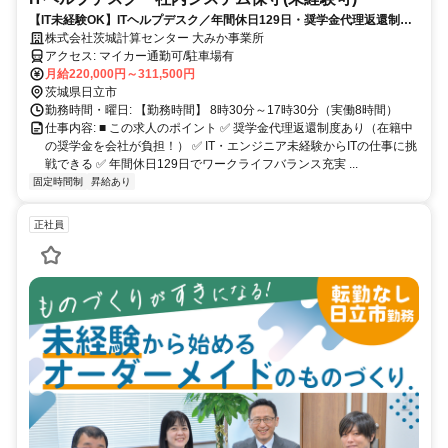
【IT未経験OK】ITヘルプデスク／年間休日129日・奨学金代理返還制度
あり！創業60年の安定企業
株式会社茨城計算センター 大みか事業所
アクセス: マイカー通勤可/駐車場有
月給220,000円～311,500円
茨城県日立市
勤務時間・曜日: 【勤務時間】 8時30分～17時30分（実働8時間）
仕事内容: ■ この求人のポイント ✅ 奨学金代理返還制度あり（在籍中
の奨学金を会社が負担！） ✅ IT・エンジニア未経験からITの仕事に挑
戦できる ✅ 年間休日129日でワークライフバランス充実 ...
固定時間制
昇給あり
正社員