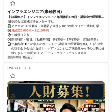
インフラエンジニア(未経験可)
【未経験OK】インフラエンジニア／年間休日129日・奨学金代理返還あ
り！自社システムを支える安定基盤づくり
株式会社茨城計算センター 本社
アクセス: JR常磐線 大甕駅より徒歩10分程度 マイカー通勤可/駐車
場有
月給220,000円～311,500円
茨城県日立市
勤務時間・曜日: 【勤務時間】 8時30分～17時30分（実働8時間）
仕事内容: ■ この求人のポイント ✅ 奨学金代理返還制度あり（在籍中
の奨学金を会社が負担！） ✅ IT・エンジニア未経験からITの仕事に挑
戦できる ✅ 年間休日129日でワークライフバランス充実 ...
固定時間制
昇給あり
アルバイト・パート