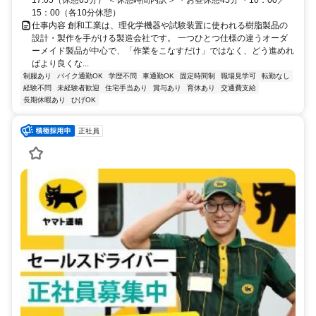
17:05（休憩65分） ＜休憩時間内訳＞ ・お昼休憩45分 ・10：00／
15：00（各10分休憩）
仕事内容 創和工業は、理化学機器や試験装置に使われる樹脂製品の
設計・製作を手がける製造会社です。 一つひとつ仕様の違うオーダ
ーメイド製品が中心で、「作業をこなすだけ」ではなく、どう進めれ
ばより良くな...
制服あり
バイク通勤OK
学歴不問
車通勤OK
固定時間制
職場見学可
転勤なし
経験不問
未経験者歓迎
住宅手当あり
賞与あり
育休あり
交通費支給
長期休暇あり
ひげOK
正社員