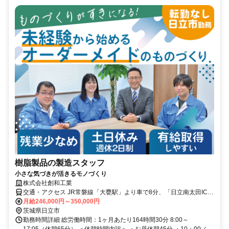
樹脂製品の製造スタッフ
小さな気づきが活きるモノづくり
株式会社創和工業
交通・アクセス JR常磐線「大甕駅」より車で8分、「日立南太田IC」
から車で7分
月給246,000円～350,000円
茨城県日立市
勤務時間詳細 総労働時間：1ヶ月あたり164時間30分 8:00～