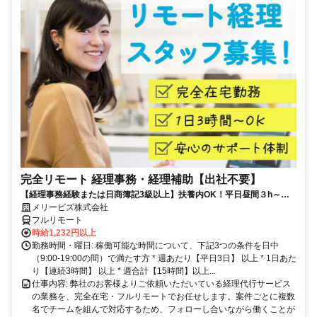
完全リモート 経理事務・経理補助【出社不要】
【経理事務経験または日商簿記3級以上】扶養内OK！平日昼間３h～。
完全在宅で育児・介護中の方も大歓迎♪
メリービズ株式会社
フルリモート
時給1,232円以上
勤務時間・曜日: 稼働可能な時間について、下記3つの条件を日中
（9:00-19:00の間）で満たす方 * 週あたり【平日3日】 以上 * 1日あた
り【連続3時間】 以上 * 週合計【15時間】以上...
仕事内容: 弊社のお客様よりご依頼いただいている経理代行サービス
の業務を、完全在宅・フルリモートでお任せします。案件ごとに複数
名でチームを組んで対応するため、フォローし合いながら働くことが