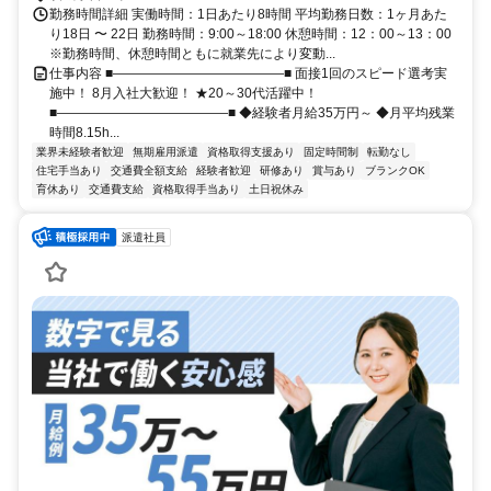
勤務時間詳細 実働時間：1日あたり8時間 平均勤務日数：1ヶ月あた
り18日 〜 22日 勤務時間：9:00～18:00 休憩時間：12：00～13：00
※勤務時間、休憩時間ともに就業先により変動...
仕事内容 ■―――――――――――――■ 面接1回のスピード選考実
施中！ 8月入社大歓迎！ ★20～30代活躍中！
■―――――――――――――■ ◆経験者月給35万円～ ◆月平均残業
時間8.15h...
業界未経験者歓迎
無期雇用派遣
資格取得支援あり
固定時間制
転勤なし
住宅手当あり
交通費全額支給
経験者歓迎
研修あり
賞与あり
ブランクOK
育休あり
交通費支給
資格取得手当あり
土日祝休み
派遣社員