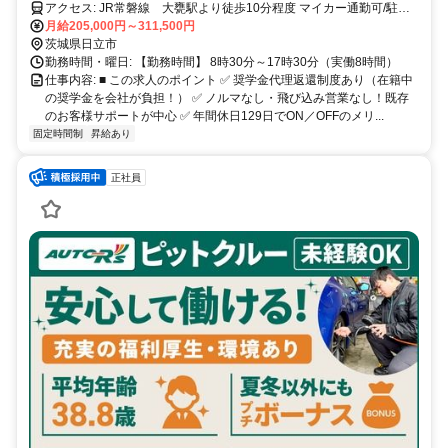
アクセス: JR常磐線 大甕駅より徒歩10分程度 マイカー通勤可/駐車
場有
月給205,000円～311,500円
茨城県日立市
勤務時間・曜日: 【勤務時間】 8時30分～17時30分（実働8時間）
仕事内容: ■ この求人のポイント ✅ 奨学金代理返還制度あり（在籍中
の奨学金を会社が負担！） ✅ ノルマなし・飛び込み営業なし！既存
のお客様サポートが中心 ✅ 年間休日129日でON／OFFのメリ...
固定時間制
昇給あり
正社員