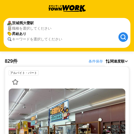
茨城県
大甕駅
職種を選択してください
昇給あり
キーワードを選択してください
829件
条件保存
関連度順
アルバイト・パート