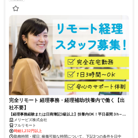
完全リモート 経理事務・経理補助/扶養内で働く【出
社不要】
【経理事務経験または日商簿記3級以上】扶養内OK！平日昼間３h～。
完全在宅で育児・介護中の方も大歓迎♪
メリービズ株式会社
フルリモート
時給1,232円以上
勤務時間・曜日: 稼働可能な時間について、下記3つの条件を日中