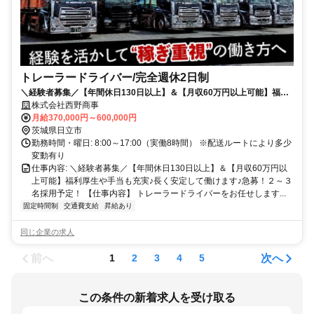
トレーラードライバー/完全週休2日制
＼経験者募集／【年間休日130日以上】＆【月収60万円以上可能】福利
厚生や手当も充実♪長く安定して働けます♪急募！２～３名採用予定！
株式会社西野商事
月給370,000円～600,000円
茨城県日立市
勤務時間・曜日: 8:00～17:00（実働8時間） ※配送ルートにより多少
変動有り
仕事内容: ＼経験者募集／【年間休日130日以上】＆【月収60万円以
上可能】福利厚生や手当も充実♪長く安定して働けます♪急募！２～３
名採用予定！ 【仕事内容】 トレーラードライバーをお任せします...
固定時間制
交通費支給
昇給あり
同じ企業の求人
前へ
次へ
1
2
3
4
5
この条件の新着求人を受け取る