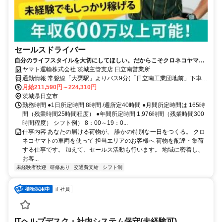
セールスドライバー
自分のライフスタイルを大切にしてほしい。だからこそクロネコヤマト
は収入も休日も充実
ヤマト運輸株式会社 茨城主管支店 日立南営業所
通勤情報 常磐線「大甕駅」よりバス9分(「日立南工業団地前」下車。
徒歩3分)
月給211,590円～224,310円
茨城県日立市
勤務時間 ●1日所定時間 8時間 /週所定40時間 ●月間所定時間は 165時
間（残業時間25時間程度） ●年間所定時間 1,976時間（残業時間300
時間程度） シフト例） 8：00～19：0...
仕事内容 あなたの届ける荷物が、 誰かの特別な一日をつくる。 クロ
ネコヤマトの車両を使って 担当エリアのお客様へ 荷物を配達・集荷
する仕事です。 加えて、セールス活動も行います。 地域に密着し、
お客...
未経験者歓迎
研修あり
交通費支給
シフト制
正社員
ITヘルプデスク・社内システム保守(未経験可)