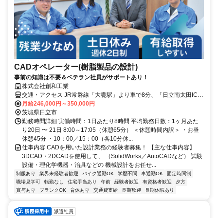
CADオペレーター(樹脂製品の設計)
事前の知識は不要＆ベテラン社員がサポートあり！
株式会社創和工業
交通・アクセス JR常磐線「大甕駅」より車で8分、「日立南太田IC」
から車で7分
月給246,000円～350,000円
茨城県日立市
勤務時間詳細 実働時間：1日あたり8時間 平均勤務日数：1ヶ月あた
り20日 〜 21日 8:00～17:05（休憩65分） ＜休憩時間内訳＞ ・お昼
休憩45分 ・10：00／15：00（各10分休...
仕事内容 CADを用いた設計業務の経験者募集！ 【主な仕事内容】
3DCAD・2DCADを使用して、 （SolidWorks／AutoCADなど） 試験
設備・理化学機器・治具などの 機械設計をお任せ...
制服あり
業界未経験者歓迎
バイク通勤OK
学歴不問
車通勤OK
固定時間制
職場見学可
転勤なし
住宅手当あり
午前
経験者歓迎
有資格者歓迎
夕方
賞与あり
ブランクOK
育休あり
交通費支給
長期歓迎
長期休暇あり
派遣社員