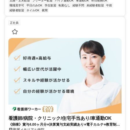
主婦・主夫歓迎
フリーター歓迎
バイク通勤OK
車通勤OK
即日勤務OK
職場見学可
平日のみOK
学生歓迎
転勤なし
経験不問
未経験者歓迎
午前
経験者歓迎
ネイルOK
夜間
正社員
看護師/病院・クリニック/住宅手当あり/車通勤OK
《病棟》賞与4.00ヶ月分⭐決算賞与支給実績あり⭐電子カルテ⭐教育制度
あり⭐全国でも珍しい脳神経外科専門救急病院です❗️
聖麗メモリアル病院