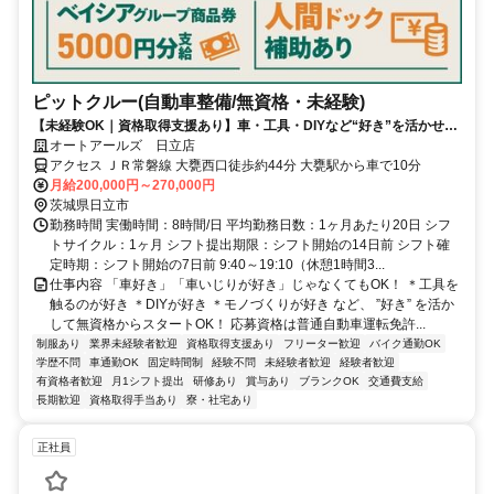
ピットクルー(自動車整備/無資格・未経験)
【未経験OK｜資格取得支援あり】車・工具・DIYなど“好き”を活かせ
る！《年間休日115日／残業代1分単位／月残業10h未満》
オートアールズ 日立店
アクセス ＪＲ常磐線 大甕西口徒歩約44分 大甕駅から車で10分
月給200,000円～270,000円
茨城県日立市
勤務時間 実働時間：8時間/日 平均勤務日数：1ヶ月あたり20日 シフ
トサイクル：1ヶ月 シフト提出期限：シフト開始の14日前 シフト確
定時期：シフト開始の7日前 9:40～19:10（休憩1時間3...
仕事内容 「車好き」「車いじりが好き」じゃなくてもOK！ ＊工具を
触るのが好き ＊DIYが好き ＊モノづくりが好き など、 ”好き” を活か
して無資格からスタートOK！ 応募資格は普通自動車運転免許...
制服あり
業界未経験者歓迎
資格取得支援あり
フリーター歓迎
バイク通勤OK
学歴不問
車通勤OK
固定時間制
経験不問
未経験者歓迎
経験者歓迎
有資格者歓迎
月1シフト提出
研修あり
賞与あり
ブランクOK
交通費支給
長期歓迎
資格取得手当あり
寮・社宅あり
正社員