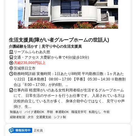
生活支援員(障がい者グループホームの世話人)
介護経験を活かす｜見守り中心の生活支援員
リーブルふらわあ久慈
交通・アクセス 大甕駅から車で4分(徒歩19分)
月給230,000円以上
茨城県日立市
勤務時間詳細 実働時間：1日あたり8時間 平均勤務日数：1ヶ月あた
り22日 【基本勤務】 08:00～17:00 【早番】 05:30～14:30 ※勤務割
合は「8:00～17:00」が約6割、...
仕事内容 軽度障がいのある女性利用者様が生活するグループホーム
にて、 日常生活のサポートを行うお仕事です。 入居されている方は
比較的自立している方が多く、 身体介助中心ではなく、 見守りや声
掛け、生...
制服あり
バイク通勤OK
早朝
車通勤OK
職場見学可
転勤なし
午前
経験者歓迎
夕方
交通費支給
シフト制
正社員