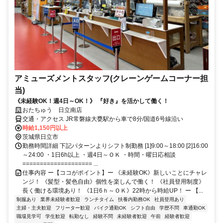
アミューズメントスタッフ(クレーンゲームコーナー担
当)
《未経験OK！週4日～OK！》 『好き』を活かして働く！
おたちゅう 日立南店
交通・アクセス JR常磐線大甕駅から車で8分/国道6号線沿い
時給1,150円以上
茨城県日立市
勤務時間詳細 下記パターンよりシフト制勤務 [1]9:00～18:00 [2]16:00
～24:00 ・1日6h以上 ・週4日～ＯＫ ・時間・曜日応相談
==================== ...
仕事内容 ー【ココがポイント】ー 《未経験OK》新しいことにチャレ
ンジ！ 《髪型・髪色自由》個性を楽しんで働く！ 《社員登用制度》
長く働ける環境あり！ 《1日6ｈ～ＯＫ》22時から時給UP！ ー 【...
制服あり
業界未経験者歓迎
ランチタイム
扶養内勤務OK
社員登用あり
主婦・主夫歓迎
フリーター歓迎
バイク通勤OK
シフト自由
学歴不問
車通勤OK
職場見学可
学生歓迎
転勤なし
経験不問
未経験者歓迎
午前
経験者歓迎