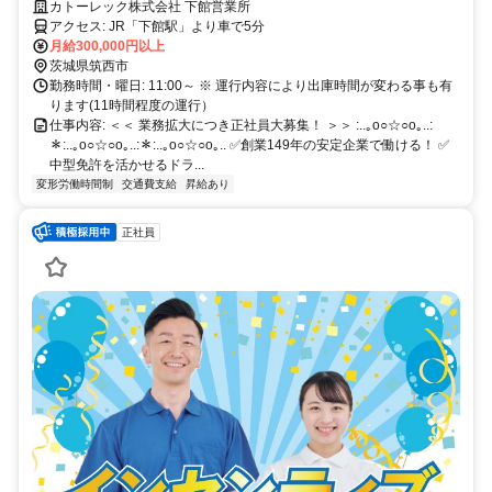
首都圏メインの配送⭐
カトーレック株式会社 下館営業所
アクセス: JR「下館駅」より車で5分
月給300,000円以上
茨城県筑西市
勤務時間・曜日: 11:00～ ※ 運行内容により出庫時間が変わる事も有
ります(11時間程度の運行）
仕事内容: ＜＜ 業務拡大につき正社員大募集！ ＞＞ :..｡o○☆○o｡..:
＊:..｡o○☆○o｡..:＊:..｡o○☆○o｡.. ✅創業149年の安定企業で働ける！ ✅
中型免許を活かせるドラ...
変形労働時間制
交通費支給
昇給あり
正社員