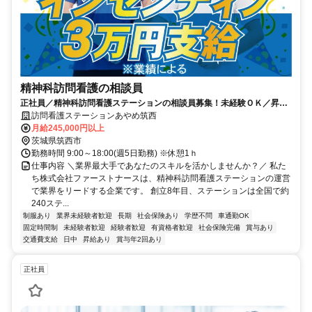
精神科訪問看護の相談員
正社員／精神科訪問看護ステーションの相談員募集！未経験ＯＫ／昇
給・賞与あり／インセンティブあり
訪問看護ステーションあやめ筑西
月給245,000円以上
茨城県筑西市
勤務時間 9:00～18:00(週5日勤務) ※休憩1ｈ
仕事内容 ＼業界最大手であなたのスキルを活かしませんか？／ 私た
ち株式会社ファーストナースは、精神科訪問看護ステーションの運営
で業界をリードする企業です。 創立8年目、ステーションは全国で約
240ステ...
制服あり
業界未経験者歓迎
長期
社会保険あり
学歴不問
車通勤OK
固定時間制
未経験者歓迎
経験者歓迎
有資格者歓迎
社会保険完備
賞与あり
交通費支給
日中
昇給あり
賞与年2回あり
正社員