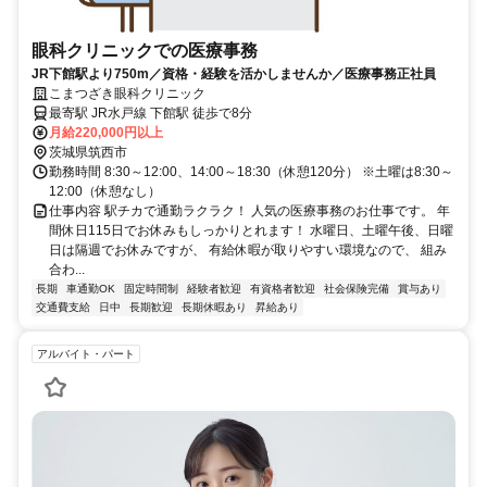
眼科クリニックでの医療事務
JR下館駅より750m／資格・経験を活かしませんか／医療事務正社員
こまつざき眼科クリニック
最寄駅 JR水戸線 下館駅 徒歩で8分
月給220,000円以上
茨城県筑西市
勤務時間 8:30～12:00、14:00～18:30（休憩120分） ※土曜は8:30～
12:00（休憩なし）
仕事内容 駅チカで通勤ラクラク！ 人気の医療事務のお仕事です。 年
間休日115日でお休みもしっかりとれます！ 水曜日、土曜午後、日曜
日は隔週でお休みですが、 有給休暇が取りやすい環境なので、 組み
合わ...
長期
車通勤OK
固定時間制
経験者歓迎
有資格者歓迎
社会保険完備
賞与あり
交通費支給
日中
長期歓迎
長期休暇あり
昇給あり
アルバイト・パート