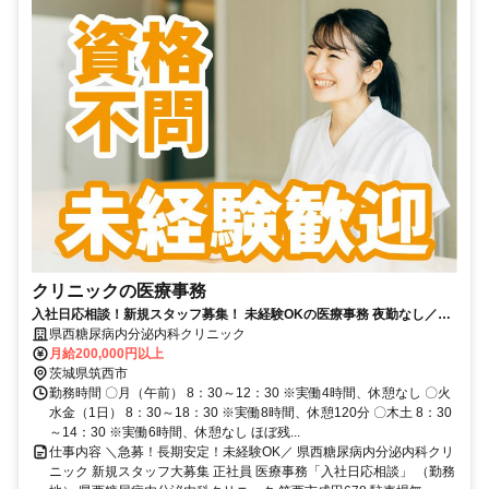
クリニックの医療事務
入社日応相談！新規スタッフ募集！ 未経験OKの医療事務 夜勤なし／日
勤のみで無理なく働けます！
県西糖尿病内分泌内科クリニック
月給200,000円以上
茨城県筑西市
勤務時間 〇月（午前） 8：30～12：30 ※実働4時間、休憩なし 〇火
水金（1日） 8：30～18：30 ※実働8時間、休憩120分 〇木土 8：30
～14：30 ※実働6時間、休憩なし ほぼ残...
仕事内容 ＼急募！長期安定！未経験OK／ 県西糖尿病内分泌内科クリ
ニック 新規スタッフ大募集 正社員 医療事務「入社日応相談」 （勤務