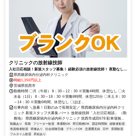
クリニックの放射線技師
入社日応相談！新規スタッフ募集！ 経験必須の放射線技師！ 夜勤なし／
日勤のみで無理なく働けます！
県西糖尿病内分泌内科クリニック
時給1,350円以上
茨城県筑西市
勤務時間 〇月（午前） 8：30～12：30 ※実働4時間、休憩なし 〇火
水金（1日） 8：30～18：30 ※実働8時間、休憩120分 〇木土 8：30
～14：30 ※実働6時間、休憩なし 〇ほぼ...
仕事内容 ＼急募！日勤のみで長期安定／ 県西糖尿病内分泌内科クリ
ニック 新規スタッフ大募集 パート 放射線技師「入社日応相談」 （勤
務地） 県西糖尿病内分泌内科クリニック 筑西市成田678 駐車場無...
制服あり
長期
フリーター歓迎
車通勤OK
即日勤務OK
固定時間制
経験者歓迎
有資格者歓迎
研修あり
社会保険完備
ブランクOK
交通費支給
日中
長期歓迎
フルタイム歓迎
昇給あり