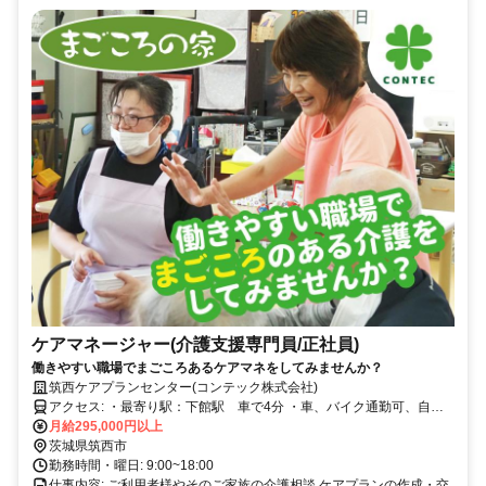
ケアマネージャー(介護支援専門員/正社員)
働きやすい職場でまごころあるケアマネをしてみませんか？
筑西ケアプランセンター(コンテック株式会社)
アクセス: ・最寄り駅：下館駅 車で4分 ・車、バイク通勤可、自転
車通勤可(駐車場完備)
月給295,000円以上
茨城県筑西市
勤務時間・曜日: 9:00~18:00
仕事内容: ご利用者様やそのご家族の介護相談 ケアプランの作成・交