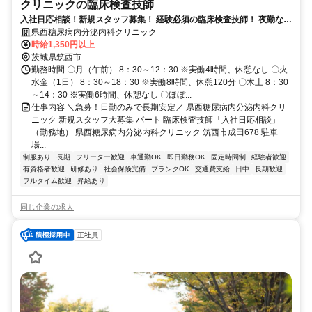
クリニックの臨床検査技師
入社日応相談！新規スタッフ募集！ 経験必須の臨床検査技師！ 夜勤なし
／日勤のみで無理なく働けます！
県西糖尿病内分泌内科クリニック
時給1,350円以上
茨城県筑西市
勤務時間 〇月（午前） 8：30～12：30 ※実働4時間、休憩なし 〇火
水金（1日） 8：30～18：30 ※実働8時間、休憩120分 〇木土 8：30
～14：30 ※実働6時間、休憩なし 〇ほぼ...
仕事内容 ＼急募！日勤のみで長期安定／ 県西糖尿病内分泌内科クリ
ニック 新規スタッフ大募集 パート 臨床検査技師「入社日応相談」
（勤務地） 県西糖尿病内分泌内科クリニック 筑西市成田678 駐車
場...
制服あり
長期
フリーター歓迎
車通勤OK
即日勤務OK
固定時間制
経験者歓迎
有資格者歓迎
研修あり
社会保険完備
ブランクOK
交通費支給
日中
長期歓迎
フルタイム歓迎
昇給あり
同じ企業の求人
正社員