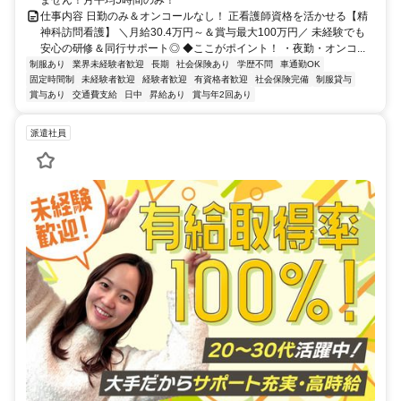
仕事内容 日勤のみ＆オンコールなし！ 正看護師資格を活かせる【精
神科訪問看護】 ＼月給30.4万円～＆賞与最大100万円／ 未経験でも
安心の研修＆同行サポート◎ ◆ここがポイント！ ・夜勤・オンコ...
制服あり
業界未経験者歓迎
長期
社会保険あり
学歴不問
車通勤OK
固定時間制
未経験者歓迎
経験者歓迎
有資格者歓迎
社会保険完備
制服貸与
賞与あり
交通費支給
日中
昇給あり
賞与年2回あり
派遣社員