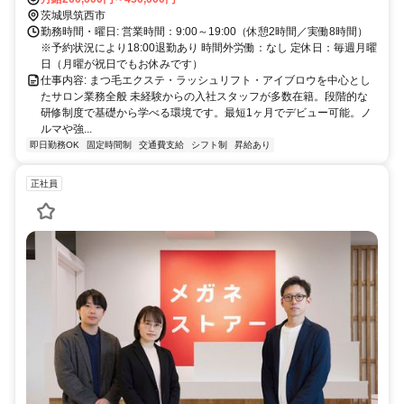
茨城県筑西市
勤務時間・曜日: 営業時間：9:00～19:00（休憩2時間／実働8時間）
※予約状況により18:00退勤あり 時間外労働：なし 定休日：毎週月曜
日（月曜が祝日でもお休みです）
仕事内容: まつ毛エクステ・ラッシュリフト・アイブロウを中心とし
たサロン業務全般 未経験からの入社スタッフが多数在籍。段階的な
研修制度で基礎から学べる環境です。最短1ヶ月でデビュー可能。ノ
ルマや強...
即日勤務OK
固定時間制
交通費支給
シフト制
昇給あり
正社員