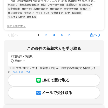
地） 県西糖尿病内分泌内科クリニック 筑西市成田678 駐車場無...
制服あり
業界未経験者歓迎
長期
フリーター歓迎
車通勤OK
即日勤務OK
固定時間制
経験不問
未経験者歓迎
経験者歓迎
有資格者歓迎
研修あり
社会保険完備
賞与あり
ブランクOK
交通費支給
日中
長期歓迎
フルタイム歓迎
昇給あり
同じ企業の求人
前へ
次へ
1
2
3
4
5
この条件の新着求人を受け取る
茨城県 / 下館駅
昇給あり
「LINEで受け取る」では、新着求人のほか、おすすめ情報なども配信しま
す。
詳しくはこちら
LINEで受け取る
メールで受け取る