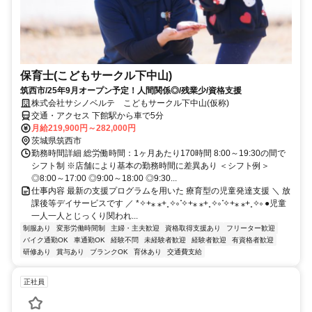
保育士(こどもサークル下中山)
筑西市/25年9月オープン予定！人間関係◎/残業少/資格支援
株式会社サシノベルテ こどもサークル下中山(仮称)
交通・アクセス 下館駅から車で5分
月給219,900円～282,000円
茨城県筑西市
勤務時間詳細 総労働時間：1ヶ月あたり170時間 8:00～19:30の間で
シフト制 ※店舗により基本の勤務時間に差異あり ＜シフト例＞
◎8:00～17:00 ◎9:00～18:00 ◎9:30...
仕事内容 最新の支援プログラムを用いた 療育型の児童発達支援 ＼ 放
課後等デイサービスです ／ *✧+⁎ ⁎+˳✧༚ ̊✧+⁎ ⁎+˳✧༚ ̊✧+⁎ ⁎+˳✧༚ ●児童
一人一人とじっくり関われ...
制服あり
変形労働時間制
主婦・主夫歓迎
資格取得支援あり
フリーター歓迎
バイク通勤OK
車通勤OK
経験不問
未経験者歓迎
経験者歓迎
有資格者歓迎
研修あり
賞与あり
ブランクOK
育休あり
交通費支給
正社員