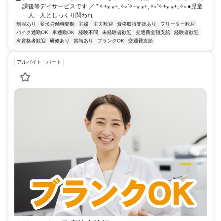
課後等デイサービスです ／ *✧+⁎ ⁎+˳✧༚ ̊✧+⁎ ⁎+˳✧༚ ̊✧+⁎ ⁎+˳✧༚ ●児童
一人一人とじっくり関われ...
制服あり
変形労働時間制
主婦・主夫歓迎
資格取得支援あり
フリーター歓迎
バイク通勤OK
車通勤OK
経験不問
未経験者歓迎
交通費全額支給
経験者歓迎
有資格者歓迎
研修あり
賞与あり
ブランクOK
交通費支給
アルバイト・パート