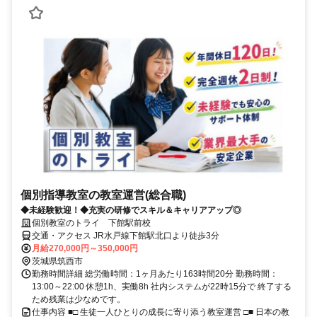
個別指導教室の教室運営(総合職)
◆未経験歓迎！◆充実の研修でスキル＆キャリアアップ◎
個別教室のトライ 下館駅前校
交通・アクセス JR水戸線下館駅北口より徒歩3分
月給270,000円～350,000円
茨城県筑西市
勤務時間詳細 総労働時間：1ヶ月あたり163時間20分 勤務時間：
13:00～22:00 休憩1h、実働8h 社内システムが22時15分で 終了する
ため残業は少なめです。
仕事内容 ■□ 生徒一人ひとりの成長に寄り添う教室運営 □■ 日本の教