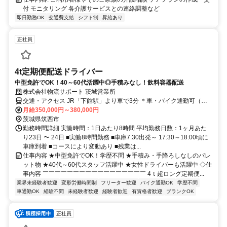
付 モニタリング 各介護サービスとの連絡調整など
即日勤務OK
交通費支給
シフト制
昇給あり
正社員
4t定期便配送ドライバー
中型免許でOK！40～60代活躍中◎手積みなし！飲料容器配送
株式会社物流サポート 茨城営業所
交通・アクセス JR「下館駅」より車で3分 ＊車・バイク通勤可（無
料駐車場完備！）
月給350,000円～380,000円
茨城県筑西市
勤務時間詳細 実働時間：1日あたり8時間 平均勤務日数：1ヶ月あた
り23日 〜 24日 ■実働8時間勤務 ■車庫7:30出発～ 17:30～18:00頃に
車庫到着 ■コースにより変動あり ■残業は...
仕事内容 ★中型免許でOK！学歴不問 ★手積み・手降ろしなしのパレ
ット物 ★40代～60代スタッフ活躍中 ★女性ドライバーも活躍中 ◇仕
事内容 ￣￣￣￣￣￣￣￣￣￣￣￣￣￣￣￣￣ 4ｔ超ロング定期便...
業界未経験者歓迎
変形労働時間制
フリーター歓迎
バイク通勤OK
学歴不問
車通勤OK
経験不問
未経験者歓迎
経験者歓迎
有資格者歓迎
ブランクOK
正社員