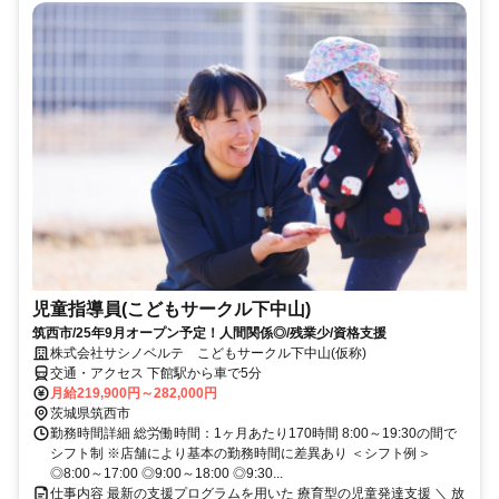
児童指導員(こどもサークル下中山)
筑西市/25年9月オープン予定！人間関係◎/残業少/資格支援
株式会社サシノベルテ こどもサークル下中山(仮称)
交通・アクセス 下館駅から車で5分
月給219,900円～282,000円
茨城県筑西市
勤務時間詳細 総労働時間：1ヶ月あたり170時間 8:00～19:30の間で
シフト制 ※店舗により基本の勤務時間に差異あり ＜シフト例＞
◎8:00～17:00 ◎9:00～18:00 ◎9:30...
仕事内容 最新の支援プログラムを用いた 療育型の児童発達支援 ＼ 放