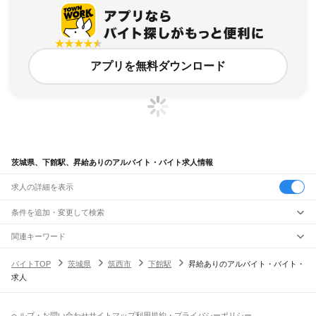
アプリを無料ダウンロード
茨城県、下館駅、昇給ありのアルバイト・バイト求人情報
求人の詳細を表示
条件を追加・変更して検索
市区町村を追加・変更
関連キーワード
完全在宅ワーク 全国
シール貼り 在宅
現在地周辺
ガチャガチャ
犬カフェ
茨城県
駅を追加・変更
バイトTOP
茨城県
筑西市
下館駅
昇給ありのアルバイト・バイト・
茨城県
すべて
求人
水戸市
日立市
土浦市
古河市
石岡市
結城市
龍ケ崎市
下妻市
常総市
常陸太田市
職種を追加・変更
JR常磐線(取手～いわき)
高萩市
北茨城市
笠間市
取手市
牛久市
つくば市
ひたちなか市
鹿嶋市
潮来市
取手駅
藤代駅
龍ケ崎市駅
牛久駅
ひたち野うしく駅
荒川沖駅
土浦駅
神立駅
高浜駅
飲食・フードサービス
守谷市
常陸大宮市
那珂市
筑西市
坂東市
稲敷市
かすみがうら市
桜川市
神栖市
特徴を追加・変更
石岡駅
羽鳥駅
岩間駅
友部駅
内原駅
赤塚駅
偕楽園駅
水戸駅
勝田駅
佐和駅
東海駅
飲食・フードサービス
行方市
鉾田市
つくばみらい市
すべて
小美玉市
東茨城郡
那珂郡
久慈郡
稲敷郡
結城郡
ヘルプ・お問い合わせ
サイトマップ
利用規約・プライバシーポリシー