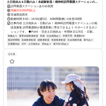
土日祝休み＆日勤のみ！未経験歓迎！精神科訪問看護ステーションの相
談員【医療行為なし】
訪問看護ステーションあやめ筑西
月給225,000円以上
茨城県筑西市
勤務時間 9:00～18:00(週5日、40時間勤務) ※休憩1時間
仕事内容 土日祝休み・日勤のみ！ 精神科訪問看護ステーションの相
談員募集 訪問看護師が看護業務に専念できるよう サポートするポジ
ションです。 ◆Point ・完全土日祝休み・年間休日124日 ・日勤...
制服あり
業界未経験者歓迎
長期
社会保険あり
学歴不問
車通勤OK
固定時間制
未経験者歓迎
経験者歓迎
有資格者歓迎
社会保険完備
賞与あり
交通費支給
日中
土日祝休み
昇給あり
賞与年2回あり
正社員