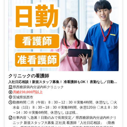
クリニックの看護師
入社日応相談！新規スタッフ募集！ 准看護師もOK！ 夜勤なし／日勤の
みで無理なく働けます！
県西糖尿病内分泌内科クリニック
月給230,000円以上
茨城県筑西市
勤務時間 〇月（午前） 8：30～12：30 ※実働4時間、休憩なし 〇火
水金（1日） 8：30～18：30 ※実働8時間、休憩120分 〇木土 8：30
～14：30 ※実働6時間、休憩なし ほぼ残...
仕事内容 ＼急募！日勤のみで長期安定／ 県西糖尿病内分泌内科クリ
ニック 新規スタッフ大募集 正社員 看護師「入社日応相談」 （勤務