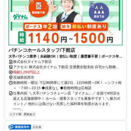
パチンコホールスタッフ/下館店
大手パチンコ業界｜未経験OK｜前払い制度｜履歴書不要｜ボーナス年2
回｜インセンティブあり
株式会社ダイナム下館店
アクセス: 株式会社ダイナム 下館店 交通費全額支給 自宅から勤務場
所まで2Km以上 車･バイク通勤OK
時給1,290円以上
茨城県筑西市
勤務時間・曜日: 下記時間帯にて週2日、1日5時間～OK！ ＜シフト例
＞ ・7:00～23:15 ◆残業なし ◆勤務時間は応相談
仕事内容: ＼大手パチンコチェーン店『ダイナム』／ 全国で400店を
超える店舗展開中！ ホール・接客スタッフを募集中です！ ＼魅力ポ
イント／ 他社には負けない充実した福利厚生制度があります。
━━...
シフト制
昇給あり
正社員