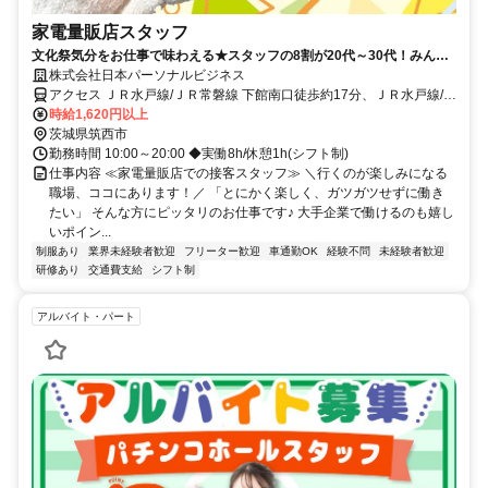
家電量販店スタッフ
文化祭気分をお仕事で味わえる★スタッフの8割が20代～30代！みんな
で協力しながら楽しく働いています♪飲食など接客バイトの経験も活かせ
株式会社日本パーソナルビジネス
ます♪未経験から大手企業に就職するチャンス！
アクセス ＪＲ水戸線/ＪＲ常磐線 下館南口徒歩約17分、ＪＲ水戸線/Ｊ
Ｒ常磐線 下館南口徒歩約17分、ＪＲ水戸線/ＪＲ常磐線 下館南口徒歩
時給1,620円以上
約17分 下館駅 徒歩20分※車通勤応相談
茨城県筑西市
勤務時間 10:00～20:00 ◆実働8h/休憩1h(シフト制)
仕事内容 ≪家電量販店での接客スタッフ≫ ＼行くのが楽しみになる
職場、ココにあります！／ 「とにかく楽しく、ガツガツせずに働き
たい」 そんな方にピッタリのお仕事です♪ 大手企業で働けるのも嬉し
いポイン...
制服あり
業界未経験者歓迎
フリーター歓迎
車通勤OK
経験不問
未経験者歓迎
研修あり
交通費支給
シフト制
アルバイト・パート