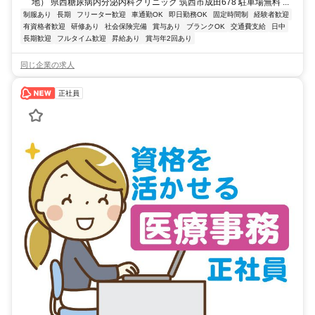
地） 県西糖尿病内分泌内科クリニック 筑西市成田678 駐車場無料 ...
制服あり
長期
フリーター歓迎
車通勤OK
即日勤務OK
固定時間制
経験者歓迎
有資格者歓迎
研修あり
社会保険完備
賞与あり
ブランクOK
交通費支給
日中
長期歓迎
フルタイム歓迎
昇給あり
賞与年2回あり
同じ企業の求人
正社員