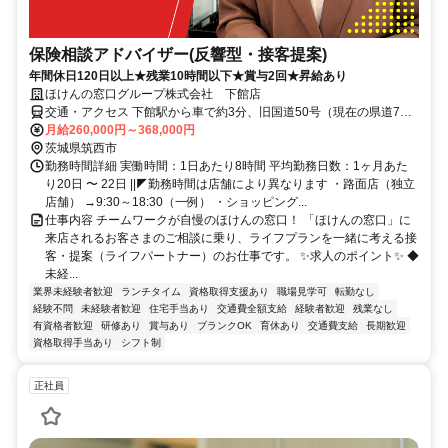
保険相談アドバイザー(反響型・接客提案)
年間休日120日以上★残業10時間以下★賞与2回★昇給あり
ほけんの窓口グループ株式会社 下館店
交通・アクセス 下館駅から車で約3分、旧国道50号（現在の県道7
号）線沿い
月給260,000円～368,000円
茨城県筑西市
勤務時間詳細 実働時間：1日あたり8時間 平均勤務日数：1ヶ月あた
り20日 〜 22日 ||◤勤務時間は店舗により異なります ・路面店（独立
店舗） →9:30～18:30（一例） ・ショッピング...
仕事内容 チームワークが自慢のほけんの窓口！ 「ほけんの窓口」に
来店されるお客さまのご相談に乗り、ライフプランを一緒に考える接
客・提案（ライフパートナー）のお仕事です。 ✨求人のポイント✨ ◆
未経...
業界未経験者歓迎
ランチタイム
資格取得支援あり
職場見学可
転勤なし
経験不問
未経験者歓迎
住宅手当あり
交通費全額支給
経験者歓迎
残業なし
有資格者歓迎
研修あり
賞与あり
ブランクOK
育休あり
交通費支給
長期歓迎
資格取得手当あり
シフト制
正社員