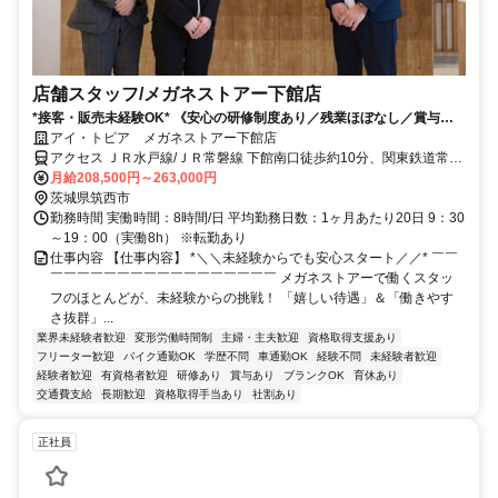
店舗スタッフ/メガネストアー下館店
*接客・販売未経験OK* 《安心の研修制度あり／残業ほぼなし／賞与年2
回／インセンティブあり》
アイ・トピア メガネストアー下館店
アクセス ＪＲ水戸線/ＪＲ常磐線 下館南口徒歩約10分、関東鉄道常総
線 下館南口徒歩約10分、真岡鉄道 下館南口徒歩約10分
月給208,500円～263,000円
茨城県筑西市
勤務時間 実働時間：8時間/日 平均勤務日数：1ヶ月あたり20日 9：30
～19：00（実働8h） ※転勤あり
仕事内容 【仕事内容】 *＼＼未経験からでも安心スタート／／* ￣￣
￣￣￣￣￣￣￣￣￣￣￣￣￣￣￣￣￣ メガネストアーで働くスタッ
フのほとんどが、未経験からの挑戦！ 「嬉しい待遇」＆「働きやす
さ抜群」...
業界未経験者歓迎
変形労働時間制
主婦・主夫歓迎
資格取得支援あり
フリーター歓迎
バイク通勤OK
学歴不問
車通勤OK
経験不問
未経験者歓迎
経験者歓迎
有資格者歓迎
研修あり
賞与あり
ブランクOK
育休あり
交通費支給
長期歓迎
資格取得手当あり
社割あり
正社員