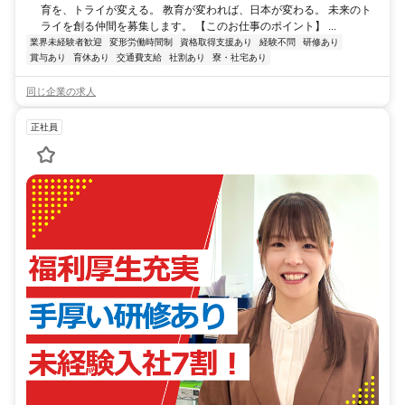
育を、トライが変える。 教育が変われば、日本が変わる。 未来のト
ライを創る仲間を募集します。 【このお仕事のポイント】 ...
業界未経験者歓迎
変形労働時間制
資格取得支援あり
経験不問
研修あり
賞与あり
育休あり
交通費支給
社割あり
寮・社宅あり
同じ企業の求人
正社員