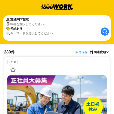
茨城県
下館駅
職種を選択してください
昇給あり
キーワードを選択してください
289件
条件保存
関連度順
正社員