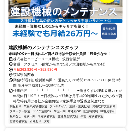
建設機械のメンテナンススタッフ
未経験OK✨土日祝休み✅資格取得は全額会社負担！残業少なめ！
株式会社エービーリース機械 筑西営業所
交通・アクセス 下館駅から車で5分／大田郷駅から車で4分
月給262,820円～352,930円
茨城県筑西市
勤務時間詳細 総労働時間：1週あたり38時間 8:30〜17:30 ※休憩1時
間 ※月平均残業10～20時間以内
仕事内容 ─┘─┘─┘─┘─┘─┘─┘─┘─┘ ▼働きやすい理由＆魅力▼ ✅
年間休日119日！土日祝休み ✅残業は月平均20時間以内で少なめ ✅資
格取得費用は会社が全額負担 ✅家族手当や退職金制度など...
制服あり
業界未経験者歓迎
ランチタイム
主婦・主夫歓迎
資格取得支援あり
フリーター歓迎
バイク通勤OK
学歴不問
車通勤OK
固定時間制
職場見学可
転勤なし
経験不問
未経験者歓迎
交通費全額支給
午前
経験者歓迎
有資格者歓迎
研修あり
夕方