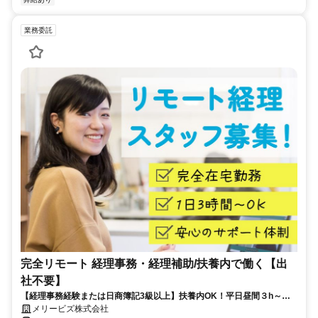
業務委託
完全リモート 経理事務・経理補助/扶養内で働く【出
社不要】
【経理事務経験または日商簿記3級以上】扶養内OK！平日昼間３h～。
完全在宅で育児・介護中の方も大歓迎♪
メリービズ株式会社