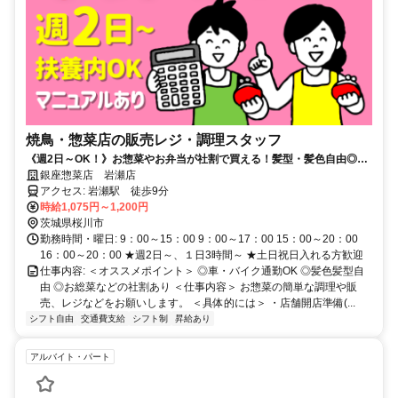
焼鳥・惣菜店の販売レジ・調理スタッフ
《週2日～OK！》お惣菜やお弁当が社割で買える！髪型・髪色自由◎
車・バイク通勤OK！
銀座惣菜店 岩瀬店
アクセス: 岩瀬駅 徒歩9分
時給1,075円～1,200円
茨城県桜川市
勤務時間・曜日: 9：00～15：00 9：00～17：00 15：00～20：00
16：00～20：00 ★週2日～、１日3時間～ ★土日祝日入れる方歓迎
仕事内容: ＜オススメポイント＞ ◎車・バイク通勤OK ◎髪色髪型自
由 ◎お総菜などの社割あり ＜仕事内容＞ お惣菜の簡単な調理や販
売、レジなどをお願いします。 ＜具体的には＞ ・店舗開店準備(...
シフト自由
交通費支給
シフト制
昇給あり
アルバイト・パート