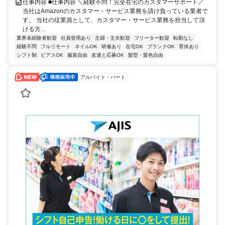
仕事内容 ■仕事内容 ＼経験不問！完全在宅のカスタマーサポート／
当社はAmazonのカスタマー・サービス業務を請け負っている業者で
す。 当社の従業員として、カスタマー・サービス業務を担当して頂
ける方...
業界未経験者歓迎
社員登用あり
主婦・主夫歓迎
フリーター歓迎
転勤なし
経験不問
フルリモート
ネイルOK
研修あり
在宅OK
ブランクOK
育休あり
シフト制
ピアスOK
服装自由
友達と応募OK
髪型・髪色自由
アルバイト・パート