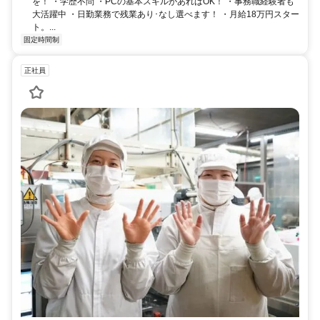
を！ ・学歴不問 ・PCの基本スキルがあればOK！ ・事務職経験者も
大活躍中 ・日勤業務で残業あり･なし選べます！ ・月給18万円スター
ト。...
固定時間制
正社員