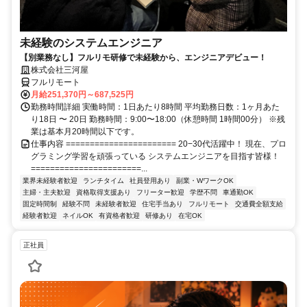
未経験のシステムエンジニア
【別業務なし】フルリモ研修で未経験から、エンジニアデビュー！
株式会社三河屋
フルリモート
月給251,370円～687,525円
勤務時間詳細 実働時間：1日あたり8時間 平均勤務日数：1ヶ月あた
り18日 〜 20日 勤務時間：9:00〜18:00（休憩時間 1時間00分） ※残
業は基本月20時間以下です。
仕事内容 ======================= 20−30代活躍中！ 現在、プロ
グラミング学習を頑張っている システムエンジニアを目指す皆様！
=======================...
業界未経験者歓迎
ランチタイム
社員登用あり
副業・WワークOK
主婦・主夫歓迎
資格取得支援あり
フリーター歓迎
学歴不問
車通勤OK
固定時間制
経験不問
未経験者歓迎
住宅手当あり
フルリモート
交通費全額支給
経験者歓迎
ネイルOK
有資格者歓迎
研修あり
在宅OK
正社員