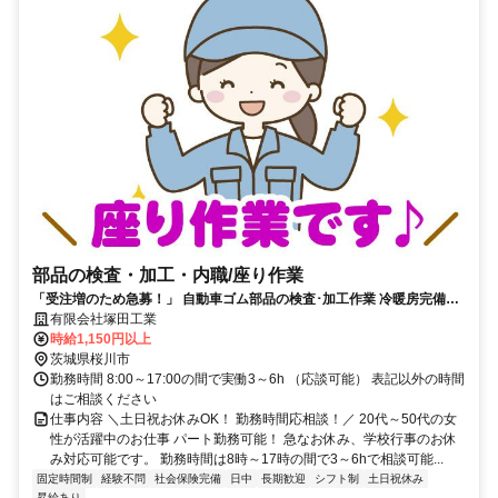
部品の検査・加工・内職/座り作業
「受注増のため急募！」 自動車ゴム部品の検査･加工作業 冷暖房完備で
座り作業/土日祝休み
有限会社塚田工業
時給1,150円以上
茨城県桜川市
勤務時間 8:00～17:00の間で実働3～6h （応談可能） 表記以外の時間
はご相談ください
仕事内容 ＼土日祝お休みOK！ 勤務時間応相談！／ 20代～50代の女
性が活躍中のお仕事 パート勤務可能！ 急なお休み、学校行事のお休
み対応可能です。 勤務時間は8時～17時の間で3～6hで相談可能...
固定時間制
経験不問
社会保険完備
日中
長期歓迎
シフト制
土日祝休み
昇給あり