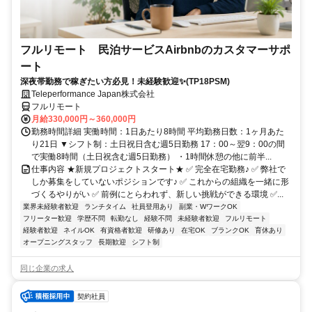
フルリモート 民泊サービスAirbnbのカスタマーサポ
ート
深夜帯勤務で稼ぎたい方必見！未経験歓迎✨(TP18PSM)
Teleperformance Japan株式会社
フルリモート
月給330,000円～360,000円
勤務時間詳細 実働時間：1日あたり8時間 平均勤務日数：1ヶ月あた
り21日 ▼シフト制：土日祝日含む週5日勤務 17：00～翌9：00の間
で実働8時間（土日祝含む週5日勤務） ・1時間休憩の他に前半...
仕事内容 ★新規プロジェクトスタート★ ✅ 完全在宅勤務♪ ✅ 弊社で
しか募集をしていないポジションです♪ ✅ これからの組織を一緒に形
づくるやりがい ✅ 前例にとらわれず、新しい挑戦ができる環境 ✅...
業界未経験者歓迎
ランチタイム
社員登用あり
副業・WワークOK
フリーター歓迎
学歴不問
転勤なし
経験不問
未経験者歓迎
フルリモート
経験者歓迎
ネイルOK
有資格者歓迎
研修あり
在宅OK
ブランクOK
育休あり
オープニングスタッフ
長期歓迎
シフト制
同じ企業の求人
契約社員