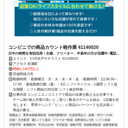
コンビニでの商品カウント軽作業 41140020
日中の時間を有効活用！主婦、フリーター、中高年の方が活躍中♪電話面
接で合否決定！応募時は履歴書不要！
エイジス CVS水戸サテライト 41140020
アクセス 岩瀬駅
時給1,140円以上
茨城県桜川市
勤務時間 ・勤務曜日：月・火・水・木・金 ・勤務時間： [1] 08:30～
17:30 ・最低勤務日数（週）：3日 シフトサイクル：1週間 シフト提
出期限：シフト開始の30日前 シフト確定時期：...
仕事内容 コンビニエンスストアで商品の在庫を数えるお仕事です。
チーム制×個人作業の良いとこ取り♪ 数名のチームを組み、1店舗を担
当します。 専用マシンで『ピッ』と商品のバーコードを読み取り、
商品の数を...
制服あり
業界未経験者歓迎
扶養内勤務OK
社員登用あり
副業・WワークOK
主婦・主夫歓迎
週1シフト提出
フリーター歓迎
給料前払いOK
シフト自由
学歴不問
車通勤OK
平日のみOK
学生歓迎
経験不問
未経験者歓迎
経験者歓迎