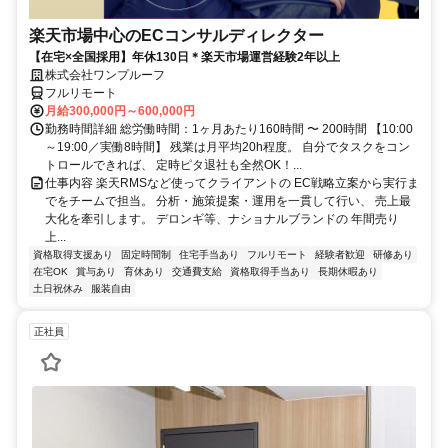
楽天市場中心のECコンサルディレクター
【在宅×全国採用】年休130日＊楽天市場運営経験2年以上
株式会社ワンプルーフ
フルリモート
月給300,000円～600,000円
勤務時間詳細 総労働時間：1ヶ月あたり160時間 〜 200時間 【10:00
～19:00／実働8時間】 残業は月平均20h程度。 自分でタスクをコン
トロールできれば、 定時ピタ退社も全然OK！...
仕事内容 楽天RMSなど使ってクライアントの EC戦略立案から実行ま
でをチームで担当。 分析・施策提案・運用を一貫して行い、 売上最
大化を牽引します。 デロンギ等、ナショナルブランドの 年間売り
上...
資格取得支援あり
固定時間制
住宅手当あり
フルリモート
経験者歓迎
研修あり
在宅OK
賞与あり
育休あり
交通費支給
資格取得手当あり
長期休暇あり
土日祝休み
服装自由
正社員