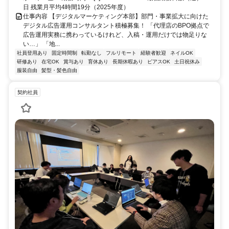
日 残業月平均4時間19分（2025年度）
仕事内容 【デジタルマーケティング本部】部門・事業拡大に向けた
デジタル広告運用コンサルタント積極募集！ 「代理店のBPO拠点で
広告運用実務に携わっているけれど、入稿・運用だけでは物足りな
い…」 「地...
社員登用あり
固定時間制
転勤なし
フルリモート
経験者歓迎
ネイルOK
研修あり
在宅OK
賞与あり
育休あり
長期休暇あり
ピアスOK
土日祝休み
服装自由
髪型・髪色自由
契約社員