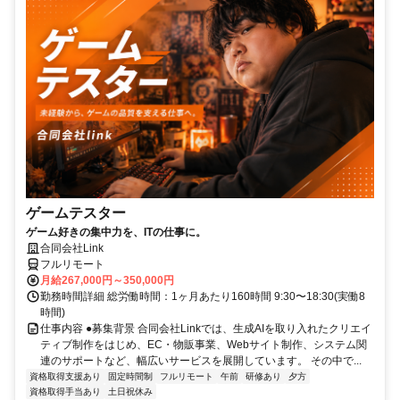
ゲームテスター
ゲーム好きの集中力を、ITの仕事に。
合同会社Link
フルリモート
月給267,000円～350,000円
勤務時間詳細 総労働時間：1ヶ月あたり160時間 9:30〜18:30(実働8
時間)
仕事内容 ●募集背景 合同会社Linkでは、生成AIを取り入れたクリエイ
ティブ制作をはじめ、EC・物販事業、Webサイト制作、システム関
連のサポートなど、幅広いサービスを展開しています。 その中で...
資格取得支援あり
固定時間制
フルリモート
午前
研修あり
夕方
資格取得手当あり
土日祝休み