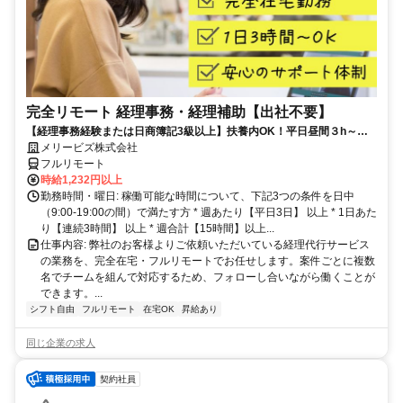
完全リモート 経理事務・経理補助【出社不要】
【経理事務経験または日商簿記3級以上】扶養内OK！平日昼間３h～。
完全在宅で育児・介護中の方も大歓迎♪
メリービズ株式会社
フルリモート
時給1,232円以上
勤務時間・曜日: 稼働可能な時間について、下記3つの条件を日中
（9:00-19:00の間）で満たす方 * 週あたり【平日3日】 以上 * 1日あた
り【連続3時間】 以上 * 週合計【15時間】以上...
仕事内容: 弊社のお客様よりご依頼いただいている経理代行サービス
の業務を、完全在宅・フルリモートでお任せします。案件ごとに複数
名でチームを組んで対応するため、フォローし合いながら働くことが
できます。...
シフト自由
フルリモート
在宅OK
昇給あり
同じ企業の求人
契約社員