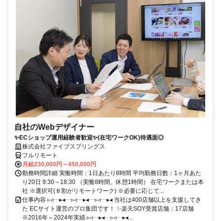
自社のWebデザイナー
✨ECショップ運用経験者歓迎✨(在宅ワークOK)待遇面◎
株式会社ファイブスプリングス
フルリモート
月給230,000円～450,000円
勤務時間詳細 実働時間：1日あたり8時間 平均勤務日数：1ヶ月あた
り20日 9:30～18:30 （実働8時間、休憩1時間） 在宅ワークまたは本
社 ※選択可(８割がリモートワーク) ※必要に応じて...
仕事内容 ▹◃┄▸◂┄▹◃┄▸◂┄▹◃┄▸◂ 当社は400店舗以上を支援してき
た ECサイト運営のプロ集団です！ ✨楽天SOY受賞店舗：17店舗
※2016年～2024年実績 ▹◃┄▸◂┄▹◃┄▸◂...