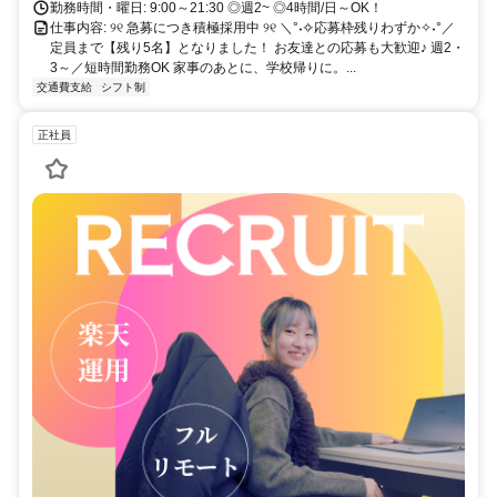
勤務時間・曜日: 9:00～21:30 ◎週2~ ◎4時間/日～OK！
仕事内容: ୨୧ 急募につき積極採用中 ୨୧ ＼°˖✧応募枠残りわずか✧˖°／
定員まで【残り5名】となりました！ お友達との応募も大歓迎♪ 週2・
3～／短時間勤務OK 家事のあとに、学校帰りに。...
交通費支給
シフト制
正社員