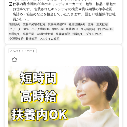
仕事内容 創業約80年のキャンディメーカーで、包装・検品・梱包の
お仕事です。 包装されたキャンディの検品や賞味期限の印字確認、
袋詰め・箱詰めなどを担当していただきます。 難しい機械操作は社
員が行う...
制服あり
業界未経験者歓迎
扶養内勤務OK
社員登用あり
主婦・主夫歓迎
フリーター歓迎
バイク通勤OK
学歴不問
車通勤OK
固定時間制
平日のみOK
転勤なし
経験不問
未経験者歓迎
経験者歓迎
残業なし
ブランクOK
交通費支給
長期歓迎
フルタイム歓迎
アルバイト・パート