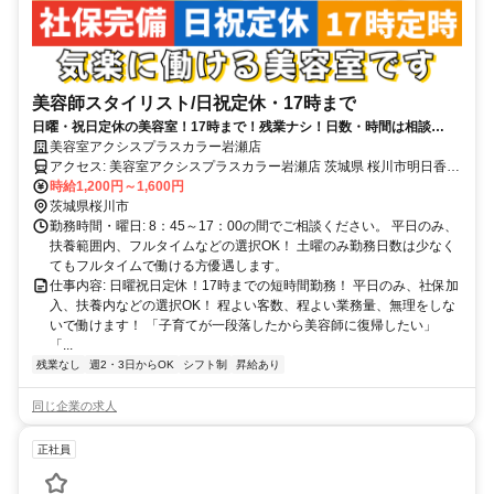
美容師スタイリスト/日祝定休・17時まで
日曜・祝日定休の美容室！17時まで！残業ナシ！日数・時間は相談
OK！扶養内勤務OK！
美容室アクシスプラスカラー岩瀬店
アクセス: 美容室アクシスプラスカラー岩瀬店 茨城県 桜川市明日香1-
3 水戸線：岩瀬駅から徒歩13分
時給1,200円～1,600円
茨城県桜川市
勤務時間・曜日: 8：45～17：00の間でご相談ください。 平日のみ、
扶養範囲内、フルタイムなどの選択OK！ 土曜のみ勤務日数は少なく
てもフルタイムで働ける方優遇します。
仕事内容: 日曜祝日定休！17時までの短時間勤務！ 平日のみ、社保加
入、扶養内などの選択OK！ 程よい客数、程よい業務量、無理をしな
いで働けます！ 「子育てが一段落したから美容師に復帰したい」
「...
残業なし
週2・3日からOK
シフト制
昇給あり
同じ企業の求人
正社員