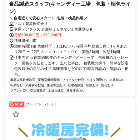
食品製造スタッフ(キャンディー工場 包装・梱包ライ
ン)
＼ 自宅近くで安心スタート♪包装・検品作業 ／
マルエ製菓株式会社
交通・アクセス 岩瀬駅より車で5分 車通勤ＯＫ
月給200,000円～230,000円
茨城県桜川市
勤務時間詳細 実働時間：1日あたり8時間 平均勤務日数：1ヶ月あた
り20日 〜 22日 ８：００～１７：００（実働8時間、休憩1時間）
仕事内容 ☆創業約80年のキャンディメーカーで、包装機のオペレー
ター業務をお任せします。 主な仕事は、 包装機の操作・簡単な設定
包装前後の商品の検品 賞味期限などの印字確認 袋詰め・箱詰め・梱
包...
業界未経験者歓迎
変形労働時間制
フリーター歓迎
バイク通勤OK
車通勤OK
転勤なし
未経験者歓迎
住宅手当あり
経験者歓迎
研修あり
賞与あり
ブランクOK
交通費支給
土日祝休み
昼食補助あり
アルバイト・パート