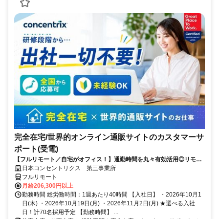
完全在宅/世界的オンライン通販サイトのカスタマーサ
ポート(受電)
【フルリモート／自宅がオフィス！】通勤時間を丸々有効活用◎リモー
ト研修・フォロー充実で在宅でも安心★セールス要素一切なし！
日本コンセントリクス 第三事業所
フルリモート
月給206,300円以上
勤務時間 総労働時間：1週あたり40時間 【入社日】 ・2026年10月1
日(木) ・2026年10月19日(月) ・2026年11月2日(月) ★選べる入社
日！計70名採用予定 【勤務時間】 ...