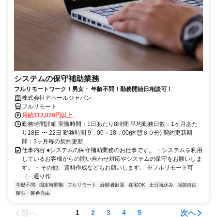
システムの保守補助業務
フルリモートワーク！男女・ 年齢不問！勤務開始日相談可！
株式会社アベールジャパン
フルリモート
月給312,820円以上
勤務時間詳細 実働時間：1日あたり8時間 平均勤務日数：1ヶ月あた
り18日 〜 22日 勤務時間 9：00～18：00(休憩６０分) 契約更新期
間：3ヶ月毎の契約更新
仕事内容 ●システムの保守補助業務のお仕事です。 ・システムを利用
しているお客様からの問い合わせ対応やシステムの保守をお願いしま
す。 ・その他、資料作成などもお願いします。 ※フルリモート可
（一通り作...
学歴不問
固定時間制
フルリモート
経験者歓迎
在宅OK
土日祝休み
服装自由
髪型・髪色自由
前へ
次へ
1
2
3
4
5