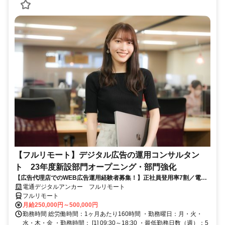
【フルリモート】デジタル広告の運用コンサルタン
ト 23年度新設部門オープニング・部門強化
【広告代理店でのWEB広告運用経験者募集！】正社員登用率7割／電通
G／全国×完全在宅／年休126日・土日祝休み／残業月平均4時間19分
電通デジタルアンカー フルリモート
フルリモート
月給250,000円～500,000円
勤務時間 総労働時間：1ヶ月あたり160時間 ・勤務曜日：月・火・
水・木・金 ・勤務時間： [1] 09:30～18:30 ・最低勤務日数（週）：5