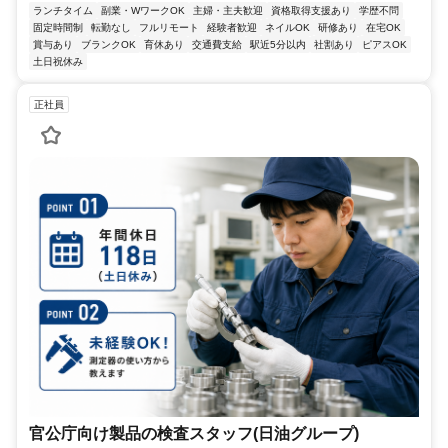
ランチタイム
副業・WワークOK
主婦・主夫歓迎
資格取得支援あり
学歴不問
固定時間制
転勤なし
フルリモート
経験者歓迎
ネイルOK
研修あり
在宅OK
賞与あり
ブランクOK
育休あり
交通費支給
駅近5分以内
社割あり
ピアスOK
土日祝休み
正社員
官公庁向け製品の検査スタッフ(日油グループ)