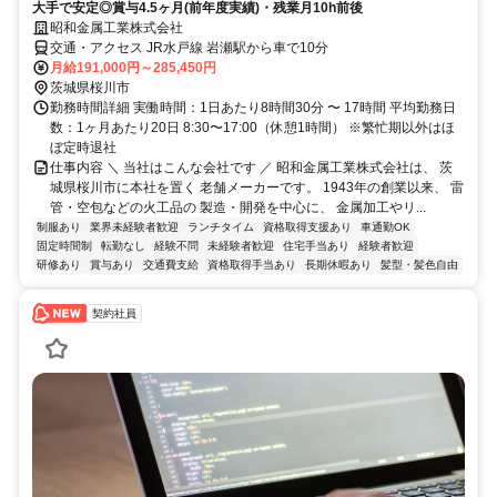
大手で安定◎賞与4.5ヶ月(前年度実績)・残業月10h前後
昭和金属工業株式会社
交通・アクセス JR水戸線 岩瀬駅から車で10分
月給191,000円～285,450円
茨城県桜川市
勤務時間詳細 実働時間：1日あたり8時間30分 〜 17時間 平均勤務日
数：1ヶ月あたり20日 8:30〜17:00（休憩1時間） ※繁忙期以外はほ
ぼ定時退社
仕事内容 ＼ 当社はこんな会社です ／ 昭和金属工業株式会社は、 茨
城県桜川市に本社を置く 老舗メーカーです。 1943年の創業以来、 雷
管・空包などの火工品の 製造・開発を中心に、 金属加工やリ...
制服あり
業界未経験者歓迎
ランチタイム
資格取得支援あり
車通勤OK
固定時間制
転勤なし
経験不問
未経験者歓迎
住宅手当あり
経験者歓迎
研修あり
賞与あり
交通費支給
資格取得手当あり
長期休暇あり
髪型・髪色自由
契約社員