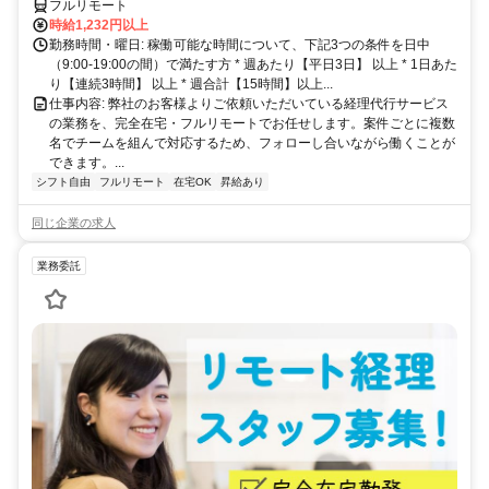
フルリモート
時給1,232円以上
勤務時間・曜日: 稼働可能な時間について、下記3つの条件を日中
（9:00-19:00の間）で満たす方 * 週あたり【平日3日】 以上 * 1日あた
り【連続3時間】 以上 * 週合計【15時間】以上...
仕事内容: 弊社のお客様よりご依頼いただいている経理代行サービス
の業務を、完全在宅・フルリモートでお任せします。案件ごとに複数
名でチームを組んで対応するため、フォローし合いながら働くことが
できます。...
シフト自由
フルリモート
在宅OK
昇給あり
同じ企業の求人
業務委託