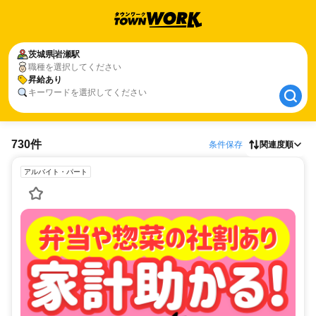
茨城県
茨城県
岩瀬駅
岩瀬駅
職種を選択してください
昇給あり
昇給あり
キーワードを選択してください
730件
条件保存
関連度順
アルバイト・パート