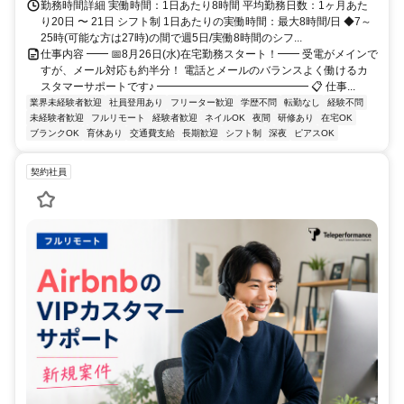
勤務時間詳細 実働時間：1日あたり8時間 平均勤務日数：1ヶ月あた
り20日 〜 21日 シフト制 1日あたりの実働時間：最大8時間/日 ◆7～
25時(可能な方は27時)の間で週5日/実働8時間のシフ...
仕事内容 ━━ 📅8月26日(水)在宅勤務スタート！━━ 受電がメインで
すが、メール対応も約半分！ 電話とメールのバランスよく働けるカ
スタマーサポートです♪ ━━━━━━━━━━━━━━ 📋 仕事...
業界未経験者歓迎
社員登用あり
フリーター歓迎
学歴不問
転勤なし
経験不問
未経験者歓迎
フルリモート
経験者歓迎
ネイルOK
夜間
研修あり
在宅OK
ブランクOK
育休あり
交通費支給
長期歓迎
シフト制
深夜
ピアスOK
契約社員