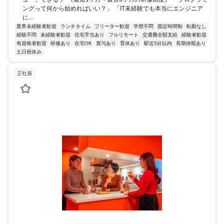
ングって何から始めればいい？」 「IT未経験でも本当にエンジニア
に...
業界未経験者歓迎
ランチタイム
フリーター歓迎
学歴不問
固定時間制
転勤なし
経験不問
未経験者歓迎
住宅手当あり
フルリモート
交通費全額支給
経験者歓迎
有資格者歓迎
研修あり
在宅OK
賞与あり
育休あり
駅近5分以内
長期休暇あり
土日祝休み
正社員