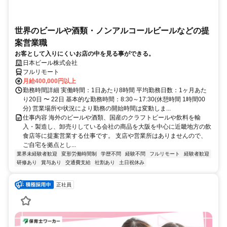
世界のビールや酒類・ノンアルコールビールなどの提
案営業職
お客として入りにくいお店の中を見る事ができる。
日本ビール株式会社
フルリモート
月給400,000円以上
勤務時間詳細 実働時間：1日あたり8時間 平均勤務日数：1ヶ月あた
り20日 〜 22日 基本的な勤務時間：8:30～17:30(休憩時間 1時間00
分) 営業場所や状況により勤務の開始時間は変動しま...
仕事内容 海外のビールや酒類、国産のクラフトビールや飲料を輸
入・製造し、卸売りしている会社の商品を大阪を中心に近畿地方の飲
食店等に提案営業する仕事です。 支店や営業所はありませんので、
ご自宅を拠点とし...
業界未経験者歓迎
変形労働時間制
学歴不問
経験不問
フルリモート
経験者歓迎
研修あり
賞与あり
交通費支給
社割あり
土日祝休み
正社員