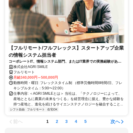
【フルリモート/フルフレックス】スタートアップ企業
の情報システム担当者
コーポレートIT、情報システム部門、またはIT業界での実務経験がある
方、大歓迎！
株式会社AGRI SMILE
フルリモート
月給340,000円～500,000円
勤務時間・曜日: フレックスタイム制 （標準労働時間8時間/日、フレ
キシブルタイム：5:00〜22:00）
仕事内容: ＜AGRI SMILEとは＞ 当社は、「テクノロジーによって、
産地とともに農業の未来をつくる」を経営理念に据え、豊かな経験を
持つ産地と、進化を続けるサイエンステクノロジーを融合すること...
シフト自由
フルリモート
在宅OK
前へ
次へ
1
2
3
4
5