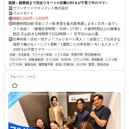
面接～就業後まで完全リモート✨先輩の95％が子育て中のママ♫
ヴァンテージマネジメント株式会社
フルリモート
時給1,226円～1,920円
勤務時間詳細 完全シフト制 希望を最大限考慮します♫ ⏰月～金でシ
フト自由！ （稼働目安時間： 9:00～17:00 ） ※週9時間以上の稼働を
想定 ⏰お好きな時間帯で1日3時間～！ ⏰平日のみの週...
仕事内容 ✨出社一切ナシ！フルリモート求人！ ✨全国どこでも好きな
場所で働ける♫ ✨シフト柔軟！1週間ごとの申告制 ✨今いるスタッフ
の95％が子育てママ ༶ ༶ ༶ ༶ ༶ ༶ ༶ ༶ ༶ ༶ ༶ ༶...
主婦・主夫歓迎
フリーター歓迎
シフト自由
学歴不問
即日勤務OK
フルリモート
経験者歓迎
ネイルOK
在宅OK
ブランクOK
長期歓迎
シフト制
ピアスOK
服装自由
履歴書不要
友達と応募OK
ひげOK
髪型・髪色自由
アルバイト・パート