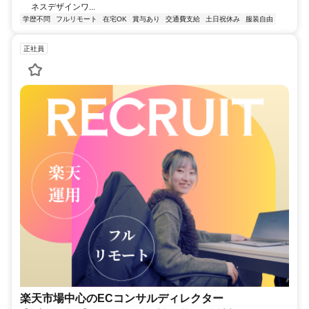
ネスデザインワ...
学歴不問
フルリモート
在宅OK
賞与あり
交通費支給
土日祝休み
服装自由
正社員
楽天市場中心のECコンサルディレクター