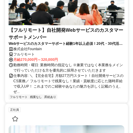
【フルリモート】自社開発Webサービスのカスタマー
サポートメンバー
Webサービスのカスタマーサポート経験1年以上必須！20代・30代活躍
中！
株式会社Fountain
フルリモート
月給270,000円～320,000円
勤務時間・曜日: 業務時間の指定なし ※兼業ではなく本業務をメイン
で行っていただける方を優先的に採用させていただきます
仕事内容: ＼ 【完全在宅】月額27万円スタート！自社開発サービスの
CS業務／ フルリモートで残業なし！業績・貢献度に応じた随時昇給
で収入UP！ これまでのご経験やあなたの魅力を詳しく記載のうえ、
ぜ...
フルリモート
残業なし
昇給あり
正社員