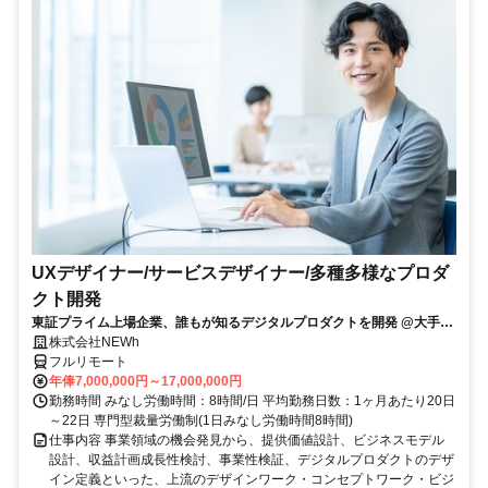
UXデザイナー/サービスデザイナー/多種多様なプロダ
クト開発
東証プライム上場企業、誰もが知るデジタルプロダクトを開発 @大手町
駅
株式会社NEWh
フルリモート
年俸7,000,000円～17,000,000円
勤務時間 みなし労働時間：8時間/日 平均勤務日数：1ヶ月あたり20日
～22日 専門型裁量労働制(1日みなし労働時間8時間)
仕事内容 事業領域の機会発見から、提供価値設計、ビジネスモデル
設計、収益計画成長性検討、事業性検証、デジタルプロダクトのデザ
イン定義といった、上流のデザインワーク・コンセプトワーク・ビジ