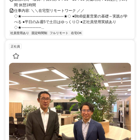
間 休憩1時間
仕事内容: ＼＼在宅型リモートワーク ／／
◇★───────────────★◇ ●BtoB提案営業の基礎～実践が学
べる ●平日のみ週5で土日はゆっくり◎ ●正社員登用実績あり
◇★───────...
社員登用あり
固定時間制
フルリモート
在宅OK
正社員