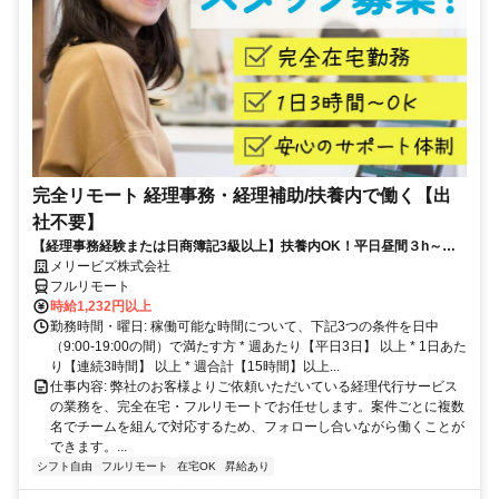
完全リモート 経理事務・経理補助/扶養内で働く【出
社不要】
【経理事務経験または日商簿記3級以上】扶養内OK！平日昼間３h～。
完全在宅で育児・介護中の方も大歓迎♪
メリービズ株式会社
フルリモート
時給1,232円以上
勤務時間・曜日: 稼働可能な時間について、下記3つの条件を日中
（9:00-19:00の間）で満たす方 * 週あたり【平日3日】 以上 * 1日あた
り【連続3時間】 以上 * 週合計【15時間】以上...
仕事内容: 弊社のお客様よりご依頼いただいている経理代行サービス
の業務を、完全在宅・フルリモートでお任せします。案件ごとに複数
名でチームを組んで対応するため、フォローし合いながら働くことが
できます。...
シフト自由
フルリモート
在宅OK
昇給あり