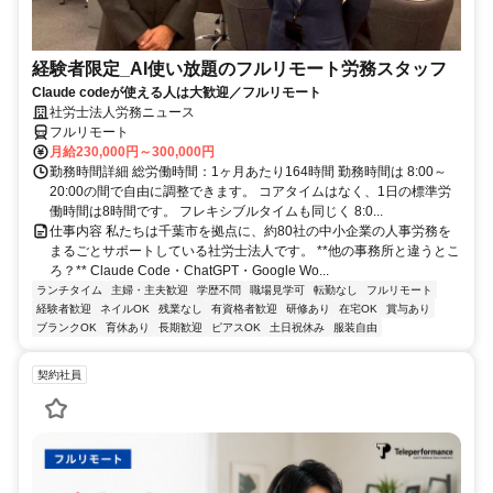
経験者限定_AI使い放題のフルリモート労務スタッフ
Claude codeが使える人は大歓迎／フルリモート
社労士法人労務ニュース
フルリモート
月給230,000円～300,000円
勤務時間詳細 総労働時間：1ヶ月あたり164時間 勤務時間は 8:00～
20:00の間で自由に調整できます。 コアタイムはなく、1日の標準労
働時間は8時間です。 フレキシブルタイムも同じく 8:0...
仕事内容 私たちは千葉市を拠点に、約80社の中小企業の人事労務を
まるごとサポートしている社労士法人です。 **他の事務所と違うとこ
ろ？** Claude Code・ChatGPT・Google Wo...
ランチタイム
主婦・主夫歓迎
学歴不問
職場見学可
転勤なし
フルリモート
経験者歓迎
ネイルOK
残業なし
有資格者歓迎
研修あり
在宅OK
賞与あり
ブランクOK
育休あり
長期歓迎
ピアスOK
土日祝休み
服装自由
契約社員