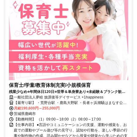
保育士/学童/教育体制充実/小規模保育
残業少なめ⭐年間休日120日⭐世帯＆単身寮あり⭐未経験＆ブランク歓迎⭐
利用定員10名の放課後等デイサービスです✨
一般社団法人夢睦 放課後等デイサービス +1happiness
【最寄り駅】 ・荒野台駅 ・鹿島大野駅 ・長者ヶ浜潮騒はまなす公園
前駅
月給190,600円～255,000円
茨城県鹿嶋市
【勤務時間】 （1）09:00～18:00（2）08:00～17:00
【仕事内容】 ●言語やコミュニケーションの支援、運動や感覚を、お
庭での運動やプール遊び等の見守り、認知や行動を、楽しい季節の行
事や制作物の作成、読み聞かせなどから視覚や聴覚から学ぶための支