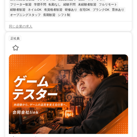
フリーター歓迎
学歴不問
転勤なし
経験不問
未経験者歓迎
フルリモート
経験者歓迎
ネイルOK
有資格者歓迎
研修あり
在宅OK
ブランクOK
育休あり
オープニングスタッフ
長期歓迎
シフト制
同じ企業の求人
正社員