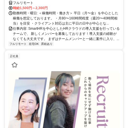
フルリモート
時給1,500円～2,300円
勤務時間・曜日: ＜稼働時間・働き方＞ 平日（月〜金）を中心とした
稼働を想定しております。 ・月80〜160時間程度（週20〜40時間相
当）を目安 ・クライアント対応は主に平日の日中が中心とな...
仕事内容: SmartHRを中心としたHRクラウドの導入支援を行っている
チームで、 新しくメンバーを募集しております！導入支援の経験が
なくても大丈夫です。 まずはチームメンバーと一緒に案件に入り、...
フルリモート
在宅OK
昇給あり
正社員