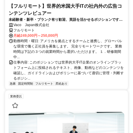
【フルリモート】世界的米国大手ITの社内外の広告コ
ンテンツレビュアー
未経験者・新卒・ブランク有り歓迎、英語を活かせるポジションです。
完全リモート
Vaco Japan株式会社
フルリモート
月給249,000円～250,000円
勤務時間・曜日: アメリカを拠点とするチームと連携し、グローバル
な環境で働く正社員を募集します。 完全リモートワークです。 業務
時間は下記の３つの就業時間から選択いただけます。 １．研修期間
中...
仕事内容: このポジションでは世界的大手IT企業のオンラインプラッ
トフォーム上に投稿されるテキスト、画像、動画などのコンテンツを
確認し、ガイドラインおよびポリシーに基づいて適切に管理・判断す
るポジシ...
急募
固定時間制
フルリモート
昇給あり
業務委託