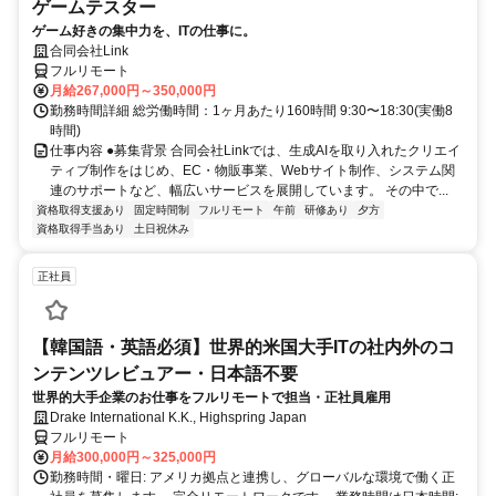
ゲームテスター
ゲーム好きの集中力を、ITの仕事に。
合同会社Link
フルリモート
月給267,000円～350,000円
勤務時間詳細 総労働時間：1ヶ月あたり160時間 9:30〜18:30(実働8
時間)
仕事内容 ●募集背景 合同会社Linkでは、生成AIを取り入れたクリエイ
ティブ制作をはじめ、EC・物販事業、Webサイト制作、システム関
連のサポートなど、幅広いサービスを展開しています。 その中で...
資格取得支援あり
固定時間制
フルリモート
午前
研修あり
夕方
資格取得手当あり
土日祝休み
正社員
【韓国語・英語必須】世界的米国大手ITの社内外のコ
ンテンツレビュアー・日本語不要
世界的大手企業のお仕事をフルリモートで担当・正社員雇用
Drake International K.K., Highspring Japan
フルリモート
月給300,000円～325,000円
勤務時間・曜日: アメリカ拠点と連携し、グローバルな環境で働く正