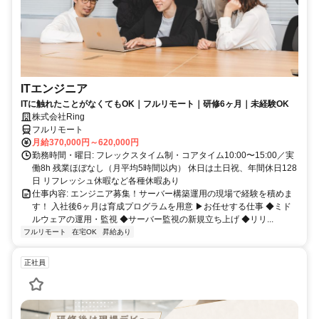
ITエンジニア
ITに触れたことがなくてもOK｜フルリモート｜研修6ヶ月｜未経験OK
株式会社Ring
フルリモート
月給370,000円～620,000円
勤務時間・曜日: フレックスタイム制・コアタイム10:00〜15:00／実
働8h 残業ほぼなし（月平均5時間以内） 休日は土日祝、年間休日128
日 リフレッシュ休暇など各種休暇あり
仕事内容: エンジニア募集！サーバー構築運用の現場で経験を積めま
す！ 入社後6ヶ月は育成プログラムを用意 ▶お任せする仕事 ◆ミド
ルウェアの運用・監視 ◆サーバー監視の新規立ち上げ ◆リリ...
フルリモート
在宅OK
昇給あり
正社員