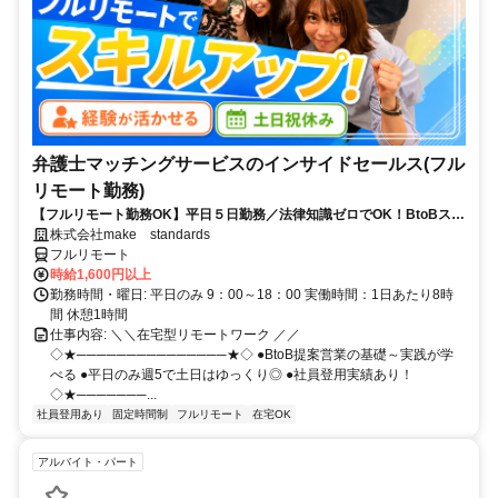
弁護士マッチングサービスのインサイドセールス(フル
リモート勤務)
【フルリモート勤務OK】平日５日勤務／法律知識ゼロでOK！BtoBスキ
ルが身につく営業職
株式会社make standards
フルリモート
時給1,600円以上
勤務時間・曜日: 平日のみ 9：00～18：00 実働時間：1日あたり8時
間 休憩1時間
仕事内容: ＼＼在宅型リモートワーク ／／
◇★───────────────★◇ ●BtoB提案営業の基礎～実践が学
べる ●平日のみ週5で土日はゆっくり◎ ●社員登用実績あり！
◇★───────...
社員登用あり
固定時間制
フルリモート
在宅OK
アルバイト・パート