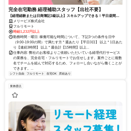
完全在宅勤務 経理補助スタッフ【出社不要】
【経理経験または日商簿記3級以上】スキルアップできる！平日昼間３h
～。完全在宅で育児・介護中の方も大歓迎♪
メリービズ株式会社
フルリモート
時給1,232円以上
勤務時間・曜日: 稼働可能な時間について、下記3つの条件を日中
（9:00-19:00の間）で満たす方 * 週あたり【平日3日】 以上 * 1日あた
り【連続3時間】 以上 * 週合計【15時間】以上...
仕事内容: 弊社のお客様よりご依頼いただいている経理代行サービス
の業務を、完全在宅・フルリモートでお任せします。案件ごとに複数
名でチームを組んで対応するため、フォローし合いながら働くことが
できます。...
シフト自由
フルリモート
在宅OK
昇給あり
業務委託