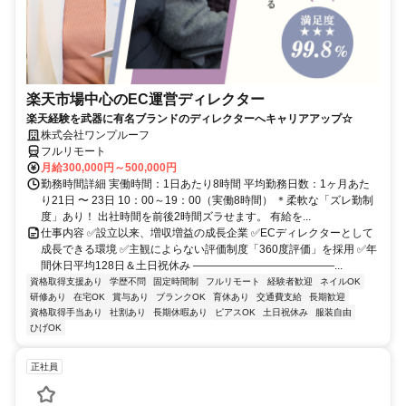
楽天市場中心のEC運営ディレクター
楽天経験を武器に有名ブランドのディレクターへキャリアアップ☆
株式会社ワンプルーフ
フルリモート
月給300,000円～500,000円
勤務時間詳細 実働時間：1日あたり8時間 平均勤務日数：1ヶ月あた
り21日 〜 23日 10：00～19：00（実働8時間） ＊柔軟な「ズレ勤制
度」あり！ 出社時間を前後2時間ズラせます。 有給を...
仕事内容 ✅設立以来、増収増益の成長企業 ✅ECディレクターとして
成長できる環境 ✅主観によらない評価制度「360度評価」を採用 ✅年
間休日平均128日＆土日祝休み ―――――――――――――...
資格取得支援あり
学歴不問
固定時間制
フルリモート
経験者歓迎
ネイルOK
研修あり
在宅OK
賞与あり
ブランクOK
育休あり
交通費支給
長期歓迎
資格取得手当あり
社割あり
長期休暇あり
ピアスOK
土日祝休み
服装自由
ひげOK
正社員