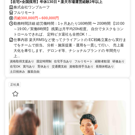
【在宅×全国採用】年休130日＊楽天市場運営経験2年以上
株式会社ワンプルーフ
フルリモート
月給300,000円～600,000円
勤務時間詳細 総労働時間：1ヶ月あたり160時間 〜 200時間 【10:00
～19:00／実働8時間】 残業は月平均20h程度。 自分でタスクをコン
トロールできれば、 定時ピタ退社も全然OK！...
仕事内容 楽天RMSなど使ってクライアントの EC戦略立案から実行ま
でをチームで担当。 分析・施策提案・運用を一貫して行い、 売上最
大化を牽引します。 デロンギ等、ナショナルブランドの 年間売り
上...
資格取得支援あり
固定時間制
住宅手当あり
フルリモート
経験者歓迎
研修あり
在宅OK
賞与あり
育休あり
交通費支給
資格取得手当あり
長期休暇あり
土日祝休み
服装自由
正社員