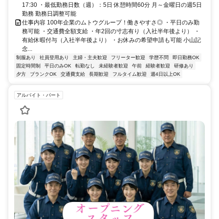
17:30 ・最低勤務日数（週）：5日 休憩時間60分 月～金曜日の週5日
勤務 勤務日調整可能
仕事内容 100年企業のムトウグループ！働きやすさ◎ ・平日のみ勤
務可能 ・交通費全額支給 ・年2回の寸志有り（入社半年後より） ・
有給休暇付与（入社半年後より） ・お休みの希望申請も可能 小山記
念...
制服あり
社員登用あり
主婦・主夫歓迎
フリーター歓迎
学歴不問
即日勤務OK
固定時間制
平日のみOK
転勤なし
未経験者歓迎
午前
経験者歓迎
研修あり
夕方
ブランクOK
交通費支給
長期歓迎
フルタイム歓迎
週4日以上OK
アルバイト・パート