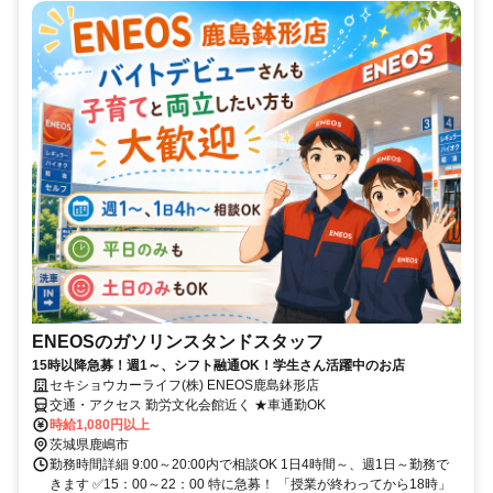
ENEOSのガソリンスタンドスタッフ
15時以降急募！週1～、シフト融通OK！学生さん活躍中のお店
セキショウカーライフ(株) ENEOS鹿島鉢形店
交通・アクセス 勤労文化会館近く ★車通勤OK
時給1,080円以上
茨城県鹿嶋市
勤務時間詳細 9:00～20:00内で相談OK 1日4時間～、週1日～勤務で
きます ✅15：00～22：00 特に急募！ 「授業が終わってから18時」