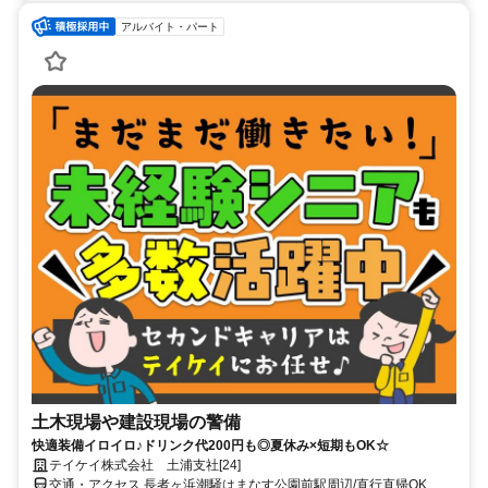
アルバイト・パート
土木現場や建設現場の警備
快適装備イロイロ♪ドリンク代200円も◎夏休み×短期もOK☆
テイケイ株式会社 土浦支社[24]
交通・アクセス 長者ヶ浜潮騒はまなす公園前駅周辺/直行直帰OK