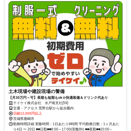
土木現場や建設現場の警備
【月30万円～可】長期も短期もok☆快適装備＆ドリンク代あり
テイケイ株式会社 水戸南支社[59]
交通・アクセス 荒野台駅から徒歩圏内
日給12,000円以上
茨城県鹿嶋市
勤務時間詳細 実働時間：1日あたり8時間 平均勤務日数：1ヶ月あた
り4日 〜 20日 ■■日勤■■8:00～17:00(実働8h) ■■夜勤■■20:00～