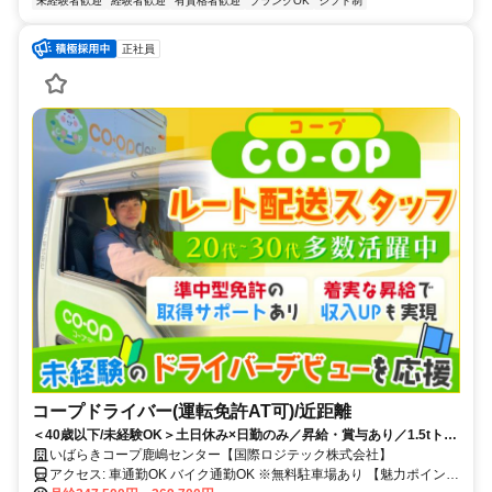
未経験者歓迎
経験者歓迎
有資格者歓迎
ブランクOK
シフト制
正社員
コープドライバー(運転免許AT可)/近距離
＜40歳以下/未経験OK＞土日休み×日勤のみ／昇給・賞与あり／1.5tトラ
ック／資格取得支援あり／女性ドライバーも活躍中
いばらきコープ鹿嶋センター【国際ロジテック株式会社】
アクセス: 車通勤OK バイク通勤OK ※無料駐車場あり 【魅力ポイン