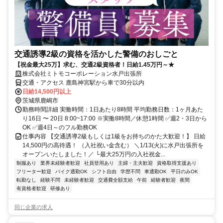
交通誘導2級の資格を活かした警備のおしごと
【祝金最大25万】求む、交通2級資格者！日給1.45万円～★
株式会社ミトモコーポレーション水戸出張所
交通・アクセス 鹿島神宮駅から車で30分以内
日給14,500円以上
茨城県鹿嶋市
勤務時間詳細 実働時間：1日あたり8時間 平均勤務日数：1ヶ月あた
り16日 〜 20日 8:00~17:00 ※実働8時間／休憩1時間 ✅週2・3日から
OK ✅週4日～のフル勤務OK
仕事内容 【交通誘導2級もしくは1級をお持ちのかた大歓迎！】 日給
14,500円の高待遇！ （入社祝い金含む） ＼1/13(火)に水戸出張所を
オープンいたしました！／ └最大25万円の入社祝金...
制服あり
業界未経験者歓迎
社員登用あり
主婦・主夫歓迎
資格取得支援あり
フリーター歓迎
バイク通勤OK
シフト自由
学歴不問
車通勤OK
平日のみOK
転勤なし
経験不問
未経験者歓迎
交通費全額支給
午前
経験者歓迎
夜間
有資格者歓迎
研修あり
同じ企業の求人