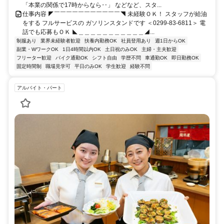
「本業の関係で17時からなら‥」 などなど、スタ...
仕事内容 ◤￣￣￣￣￣￣￣￣￣￣￣◥ 未経験ＯＫ！ スタッフが給油
をする フルサービスの ガソリンスタンドです ＜0299-83-6811＞ 電
話でも応募もＯＫ ◣＿＿＿＿＿＿＿＿＿＿＿◢...
制服あり
業界未経験者歓迎
扶養内勤務OK
社員登用あり
週1日からOK
副業・WワークOK
1日4時間以内OK
土日祝のみOK
主婦・主夫歓迎
フリーター歓迎
バイク通勤OK
シフト自由
学歴不問
車通勤OK
即日勤務OK
固定時間制
職場見学可
平日のみOK
学生歓迎
経験不問
アルバイト・パート