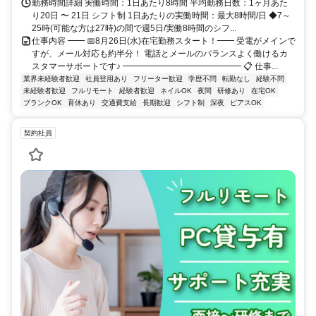
勤務時間詳細 実働時間：1日あたり8時間 平均勤務日数：1ヶ月あた
り20日 〜 21日 シフト制 1日あたりの実働時間：最大8時間/日 ◆7～
25時(可能な方は27時)の間で週5日/実働8時間のシフ...
仕事内容 ━━ 📅8月26日(水)在宅勤務スタート！━━ 受電がメインで
すが、メール対応も約半分！ 電話とメールのバランスよく働けるカ
スタマーサポートです♪ ━━━━━━━━━━━━━━ 📋 仕事...
業界未経験者歓迎
社員登用あり
フリーター歓迎
学歴不問
転勤なし
経験不問
未経験者歓迎
フルリモート
経験者歓迎
ネイルOK
夜間
研修あり
在宅OK
ブランクOK
育休あり
交通費支給
長期歓迎
シフト制
深夜
ピアスOK
契約社員