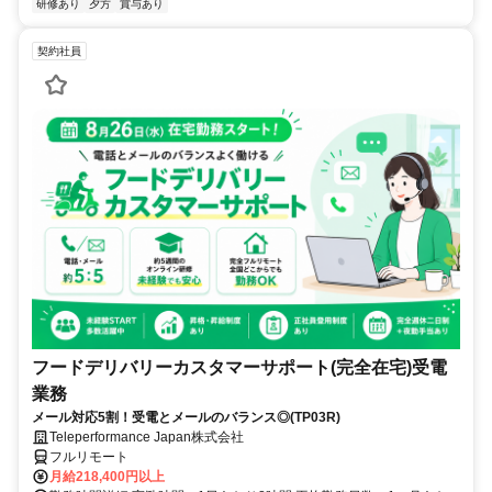
研修あり
夕方
賞与あり
契約社員
フードデリバリーカスタマーサポート(完全在宅)受電
業務
メール対応5割！受電とメールのバランス◎(TP03R)
Teleperformance Japan株式会社
フルリモート
月給218,400円以上