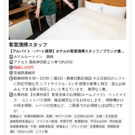
客室清掃スタッフ
【アルバイト・パート採用】ホテルの客室清掃スタッフ／ブランク復
帰・未経験歓迎！主婦(夫)さん活躍中
ホテルルートイン 鹿嶋
アクセス 鹿島神宮駅より車で約10分
時給1,100円
茨城県鹿嶋市
勤務時間 9:30～15:00 ◇週3日～勤務日数応相談 ※土日祝日のシフト
に対応可能な方 シフトサイクル：1ヶ月 授業や家事と両立・急なお休
みも できる限り対応したいと考えています。 無理なく働...
仕事内容 【仕事内容】 客室全体のお掃除(ルームメイク)、ベッドメイ
ク、 ユニットバス清掃、備品補充などをお任せします。 掃除機かけ
や拭き掃除、シーツの交換など、 ご家庭でのお掃除とほぼ同じです
が、 ...
制服あり
扶養内勤務OK
副業・WワークOK
土日祝のみOK
主婦・主夫歓迎
資格取得支援あり
フリーター歓迎
学歴不問
車通勤OK
平日のみOK
学生歓迎
未経験者歓迎
午前
経験者歓迎
研修あり
ブランクOK
交通費支給
長期歓迎
週2・3日からOK
シフト制