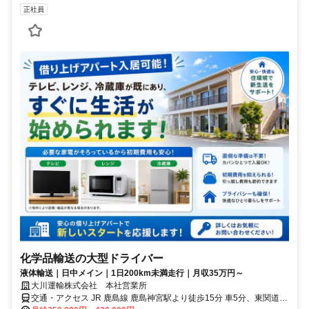
正社員
化学品輸送の大型ドライバー
液体輸送｜日中メイン｜1日200km未満走行｜月収35万円～
大川運輸株式会社 本社営業所
交通・アクセス JR 鹿島線 鹿島神宮駅より徒歩15分 車5分、東関道