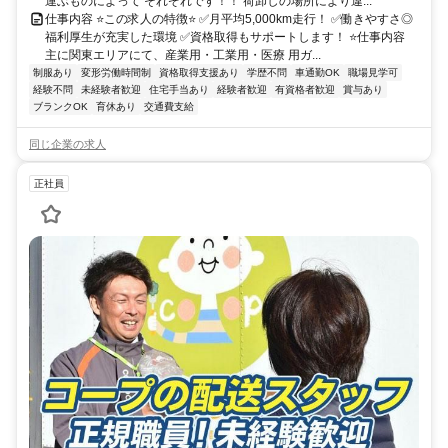
運ぶものによって それぞれです！！ 荷卸しの場所により違...
仕事内容 ⭐️この求人の特徴⭐️ ✅️月平均5,000km走行！ ✅️働きやすさ◎
福利厚生が充実した環境 ✅️資格取得もサポートします！ ⭐️仕事内容
主に関東エリアにて、産業用・工業用・医療 用ガ...
制服あり
変形労働時間制
資格取得支援あり
学歴不問
車通勤OK
職場見学可
経験不問
未経験者歓迎
住宅手当あり
経験者歓迎
有資格者歓迎
賞与あり
ブランクOK
育休あり
交通費支給
同じ企業の求人
正社員