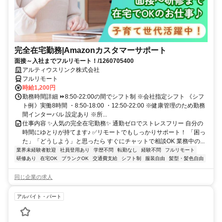
完全在宅勤務|Amazonカスタマーサポート
面接～入社までフルリモート！/1260705400
アルティウスリンク株式会社
フルリモート
時給1,200円
勤務時間詳細 ⏩8:50-22:00の間でシフト制 ※会社指定シフト 《シフ
ト例》実働8時間 ・8:50-18:00 ・12:50-22:00 ※健康管理のため勤務
間インターバル 設定あり ※所...
仕事内容 ✨人気の完全在宅勤務✨ 通勤ゼロでストレスフリー 自分の
時間にゆとりが持てます♪ ✅リモートでもしっかりサポート！ 「困っ
た」「どうしよう」と思ったら すぐにチャットで相談OK 業務中の...
業界未経験者歓迎
社員登用あり
学歴不問
転勤なし
経験不問
フルリモート
研修あり
在宅OK
ブランクOK
交通費支給
シフト制
服装自由
髪型・髪色自由
同じ企業の求人
アルバイト・パート