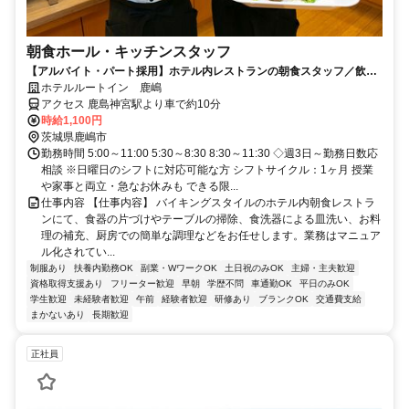
朝食ホール・キッチンスタッフ
【アルバイト・パート採用】ホテル内レストランの朝食スタッフ／飲食
未経験歓迎！主婦(夫)さん活躍中
ホテルルートイン 鹿嶋
アクセス 鹿島神宮駅より車で約10分
時給1,100円
茨城県鹿嶋市
勤務時間 5:00～11:00 5:30～8:30 8:30～11:30 ◇週3日～勤務日数応
相談 ※日曜日のシフトに対応可能な方 シフトサイクル：1ヶ月 授業
や家事と両立・急なお休みも できる限...
仕事内容 【仕事内容】 バイキングスタイルのホテル内朝食レストラ
ンにて、食器の片づけやテーブルの掃除、食洗器による皿洗い、お料
理の補充、厨房での簡単な調理などをお任せします。業務はマニュア
ル化されてい...
制服あり
扶養内勤務OK
副業・WワークOK
土日祝のみOK
主婦・主夫歓迎
資格取得支援あり
フリーター歓迎
早朝
学歴不問
車通勤OK
平日のみOK
学生歓迎
未経験者歓迎
午前
経験者歓迎
研修あり
ブランクOK
交通費支給
まかないあり
長期歓迎
正社員