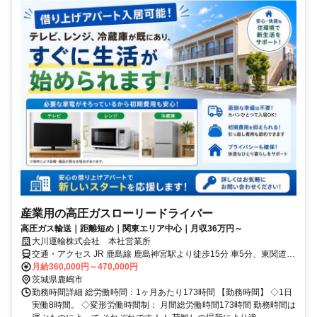
産業用の高圧ガスローリードライバー
高圧ガス輸送｜距離短め｜関東エリア中心｜月収36万円～
大川運輸株式会社 本社営業所
交通・アクセス JR 鹿島線 鹿島神宮駅より徒歩15分 車5分、東関道
潮来ICより10分
月給360,000円～470,000円
茨城県鹿嶋市
勤務時間詳細 総労働時間：1ヶ月あたり173時間 【勤務時間】 ◇1日
実働8時間。 ◇変形労働時間制： 月間総労働時間173時間 勤務時間は