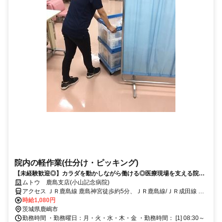
院内の軽作業(仕分け・ピッキング)
【未経験歓迎◎】カラダを動かしながら働ける◎医療現場を支える院内
配送・物品管理スタッフ募集！！
ムトウ 鹿島支店(小山記念病院)
アクセス ＪＲ鹿島線 鹿島神宮徒歩約5分、ＪＲ鹿島線/ＪＲ成田線 鹿
島神宮徒歩約5分 「鹿島神宮」駅より徒歩10分
時給1,080円
茨城県鹿嶋市
勤務時間 ・勤務曜日：月・火・水・木・金 ・勤務時間： [1] 08:30～