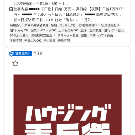
5:00(実働8h) ＊週1日～OK ＊土...
仕事内容 ■■■■■ 【日勤】日給1万円～ 高日給 【夜勤】日給1万2000
円～ ■■■■■ 早く終わった日も「日給保証」 ■■■■■ 勤務翌日申請→
翌々日振込可 日払いＯＫ ほか「週払い」「月2...
制服あり
業界未経験者歓迎
短期（3ヵ月以内）
扶養内勤務OK
社員登用あり
週1日からOK
副業・WワークOK
土日祝のみOK
主婦・主夫歓迎
週1シフト提出
60代も応募可
資格取得支援あり
フリーター歓迎
短期
早朝
シフト自由
学歴不問
平日のみOK
学生歓迎
経験不問
正社員