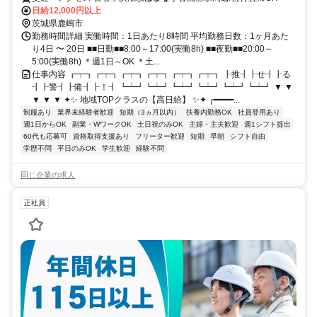
日給12,000円以上
茨城県鹿嶋市
勤務時間詳細 実働時間：1日あたり8時間 平均勤務日数：1ヶ月あた
り4日 〜 20日 ■■日勤■■8:00～17:00(実働8h) ■■夜勤■■20:00～
5:00(実働8h) ＊週1日～OK ＊土...
仕事内容 ┏┯┓┏┯┓┏┯┓┏┯┓┏┯┓┏┯┓ ┠推┨┠せ┨┠る
┨┠警┨┠備┨┠！┨ ┗┷┛┗┷┛┗┷┛┗┷┛┗┷┛┗┷┛ ▼ ▼
▼ ▼ ▼ ✦✨ 地域TOPクラスの【高日給】 ✨✦ ╭━━━━...
制服あり
業界未経験者歓迎
短期（3ヵ月以内）
扶養内勤務OK
社員登用あり
週1日からOK
副業・WワークOK
土日祝のみOK
主婦・主夫歓迎
週1シフト提出
60代も応募可
資格取得支援あり
フリーター歓迎
短期
早朝
シフト自由
学歴不問
平日のみOK
学生歓迎
経験不問
同じ企業の求人
正社員