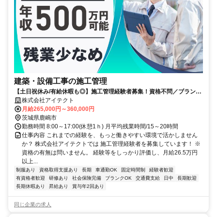
建築・設備工事の施工管理
【土日祝休み/有給休暇も◎】施工管理経験者募集！資格不問／ブランク
がある方もOK
株式会社アイテクト
月給265,000円～360,000円
茨城県鹿嶋市
勤務時間 8:00～17:00(休憩1ｈ) 月平均残業時間/15～20時間
仕事内容 これまでの経験を、もっと働きやすい環境で活かしません
か？ 株式会社アイテクトでは 施工管理経験者を募集しています！ ※
資格の有無は問いません。 経験等をしっかり評価し、月給26.5万円
以上...
制服あり
資格取得支援あり
長期
車通勤OK
固定時間制
経験者歓迎
有資格者歓迎
研修あり
社会保険完備
ブランクOK
交通費支給
日中
長期歓迎
長期休暇あり
昇給あり
賞与年2回あり
同じ企業の求人