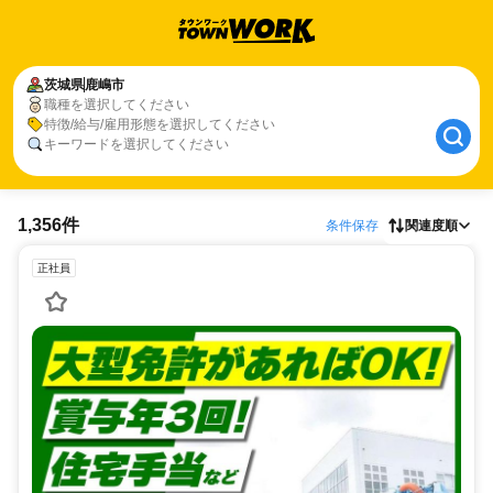
茨城県
鹿嶋市
職種を選択してください
特徴/給与/雇用形態を選択してください
キーワードを選択してください
1,356件
条件保存
関連度順
正社員