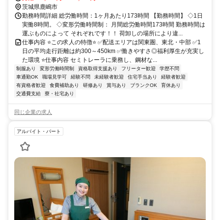
茨城県鹿嶋市
勤務時間詳細 総労働時間：1ヶ月あたり173時間 【勤務時間】 ◇1日
実働8時間。 ◇変形労働時間制： 月間総労働時間173時間 勤務時間は
運ぶものによって それぞれです！！ 荷卸しの場所により違...
仕事内容 ⭐️この求人の特徴⭐️ ✅️配送エリアは関東圏、東北・中部 ✅️1
日の平均走行距離は約300～450km ✅️働きやすさ◎福利厚生が充実し
た環境 ⭐️仕事内容 セミトレーラに乗務し、鋼材な...
制服あり
変形労働時間制
資格取得支援あり
フリーター歓迎
学歴不問
車通勤OK
職場見学可
経験不問
未経験者歓迎
住宅手当あり
経験者歓迎
有資格者歓迎
食費補助あり
研修あり
賞与あり
ブランクOK
育休あり
交通費支給
寮・社宅あり
同じ企業の求人
アルバイト・パート