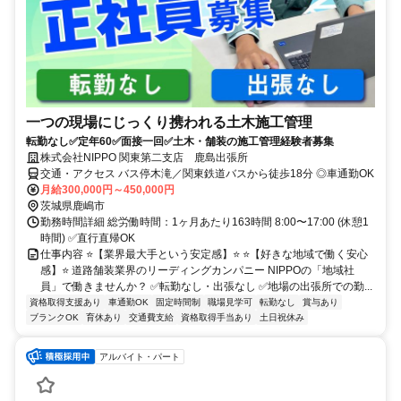
一つの現場にじっくり携われる土木施工管理
転勤なし✅定年60✅面接一回✅土木・舗装の施工管理経験者募集
株式会社NIPPO 関東第二支店 鹿島出張所
交通・アクセス バス停木滝／関東鉄道バスから徒歩18分 ◎車通勤OK
月給300,000円～450,000円
茨城県鹿嶋市
勤務時間詳細 総労働時間：1ヶ月あたり163時間 8:00〜17:00 (休憩1
時間) ✅直行直帰OK
仕事内容 ⭐【業界最大手という安定感】⭐ ⭐【好きな地域で働く安心
感】⭐ 道路舗装業界のリーディングカンパニー NIPPOの「地域社
員」で働きませんか？ ✅転勤なし・出張なし ✅地場の出張所での勤...
資格取得支援あり
車通勤OK
固定時間制
職場見学可
転勤なし
賞与あり
ブランクOK
育休あり
交通費支給
資格取得手当あり
土日祝休み
アルバイト・パート