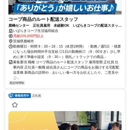
コープ商品のルート配送スタッフ
鹿嶋センター 正社員雇用 未経験OK いばらきコープの配送スタッ
フ 土日休み◎ 転居を伴う転勤なし
いばらきコープ生活協同組合
月給220,200円以上
茨城県鹿嶋市
勤務曜日・時間 9：30～18：15（休憩1時間） ・勤務／週5日 ・残業
になった場合時間外手当支給 ◎1日の勤務例◎ （9：00すぎ）少し早
めに来て準備や談笑 （9：30～）朝礼／トラックでの商品...
募集要項 職種 コープ商品のルート配送スタッフ 雇用形態 正社員 仕
事内容 正社員一般職 組合員さんにコープの商品をお届けする宅配配
送業務 新商品の説明や、おいしい食べ方をお伝えしたり、ご意見や
ご...
固定時間制
正社員