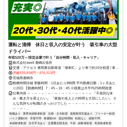
運転と清掃 休日と収入の安定が叶う 吸引車の大型
ドライバー
年収520万～/安定企業で叶う「自分時間・収入・キャリア」
株式会社swell 鹿嶋出張所
交通・アクセス 東関東自動車道「潮来IC」より車で約10分程度 / 車通
勤・バイク通勤可
月給335,938円～470,313円
茨城県鹿嶋市
勤務時間詳細 実働時間：1日あたり8時間 平均勤務日数：1ヶ月あた
り20日 【勤務時間】 7：45～16：45 ※残業は月平均25時間程度
仕事内容 ～・～・～・～・～・～・～・～・～・～ 『不規則な休
み・働き方を変えたい』 『家族や友人との時間も大切にしたい』 そ
んな気持ちが転職のきっかけでした ～・～・～・～・～・～・～・
～・～・...
制服あり
業界未経験者歓迎
主婦・主夫歓迎
資格取得支援あり
フリーター歓迎
バイク通勤OK
学歴不問
車通勤OK
固定時間制
転勤なし
経験不問
未経験者歓迎
住宅手当あり
交通費全額支給
午前
経験者歓迎
有資格者歓迎