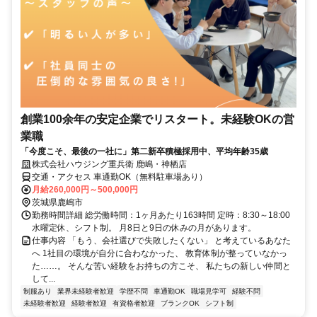
創業100余年の安定企業でリスタート。未経験OKの営
業職
「今度こそ、最後の一社に」第二新卒積極採用中、平均年齢35歳
株式会社ハウジング重兵衛 鹿嶋・神栖店
交通・アクセス 車通勤OK（無料駐車場あり）
月給260,000円～500,000円
茨城県鹿嶋市
勤務時間詳細 総労働時間：1ヶ月あたり163時間 定時：8:30～18:00
水曜定休、シフト制。 月8日と9日の休みの月があります。
仕事内容 「もう、会社選びで失敗したくない」 と考えているあなた
へ 1社目の環境が自分に合わなかった、 教育体制が整っていなかっ
た……。 そんな苦い経験をお持ちの方こそ、 私たちの新しい仲間と
して...
制服あり
業界未経験者歓迎
学歴不問
車通勤OK
職場見学可
経験不問
未経験者歓迎
経験者歓迎
有資格者歓迎
ブランクOK
シフト制