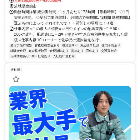
潮来ICより10分
月給350,000円～420,000円
茨城県鹿嶋市
勤務時間詳細 総労働時間：1ヶ月あたり173時間 【勤務時間】 ◇1日
実働8時間。 ◇変形労働時間制： 月間総労働時間173時間 勤務時間は
運ぶものによって それぞれです！！ 荷卸しの場所により違...
仕事内容 ⭐️この求人の特徴⭐️ ✅️日中メインの配送業務 ✅️1日50～
200km走行、配送先は1～2件 ✅️働きやすさ◎福利厚生が充実した環
境 ⭐️仕事内容 10tローリーで化学品の液体輸送を行...
変形労働時間制
資格取得支援あり
職場見学可
未経験者歓迎
住宅手当あり
経験者歓迎
有資格者歓迎
食費補助あり
賞与あり
育休あり
交通費支給
長期休暇あり
寮・社宅あり
入社祝い金あり
正社員