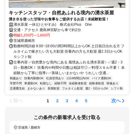
キッチンスタッフ・自然あふれる境内の湧水茶屋
湧き水を使った甘味やお食事をご提供するお店！未経験歓迎！
湧水茶屋 一休(ひとやすみ) 株式会社Plus One
交通・アクセス 鹿島神宮駅から車で約2分
時給1,250円～1,600円
茨城県鹿嶋市
勤務時間詳細 9:00~18:00の間3時間以上からOK 土日祝日出れる方 フ
ルタイムで稼ぎたい方も大歓迎 扶養内の方も大歓迎 週2.3日からOK
※シフト制
仕事内容 ✅自然豊かな境内にある 風情あふれる湧水茶屋✨ ✅週2・3
日～勤務OK！ 扶養内や時間や日数は相談可◎ ✅料理スキル不要！ 未
経験から丁寧に指導♪ ✅美味しいまかないや うれしい交通...
制服あり
扶養内勤務OK
社員登用あり
1日4時間以内OK
バイク通勤OK
学歴不問
車通勤OK
転勤なし
経験不問
未経験者歓迎
経験者歓迎
研修あり
交通費支給
まかないあり
長期歓迎
フルタイム歓迎
週2・3日からOK
シフト制
前へ
次へ
1
2
3
4
5
この条件の新着求人を受け取る
茨城県 / 鹿嶋市