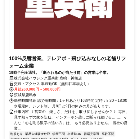
100%反響営業、テレアポ・飛び込みなしの老舗リフ
ォーム企業
19時半完全退社。「断られるのが当たり前」の営業は卒業。
株式会社ハウジング重兵衛 鹿嶋・神栖店
交通・アクセス 車通勤OK（無料駐車場あり）
月給260,000円～500,000円
茨城県鹿嶋市
勤務時間詳細 総労働時間：1ヶ月あたり163時間 定時：8:30～18:00
水曜定休、シフト制。 月8日と9日の休みの月があります。
仕事内容 《 営業の「楽しさ」だけを、取り戻しませんか？ 》 毎日、
見ず知らずの家を訪ね、 インターホン越しに断られ続ける……。 そ
んな「心を削る数字の追い方」は、 もう必要ありません。 当社の営
業...
制服あり
業界未経験者歓迎
学歴不問
車通勤OK
職場見学可
経験不問