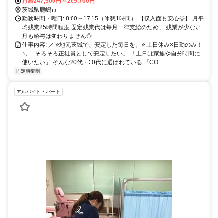
ト！】 工業エリア近くで道路も広く、 車通勤しやすい環境です。 コ
月給247,500円～269,700円
ンビニも近く、休憩時の利用にも便利です◎ 【ここから通っている
茨城県鹿嶋市
スタッフも！】 鹿嶋市・神栖市・潮来市・鉾田市 など
勤務時間・曜日: 8:00～17:15（休憩1時間） 【収入面も安心◎】 月平
均残業25時間程度 固定残業代は毎月一律支給のため、 残業が少ない
月も給与は変わりません◎
仕事内容: ／ ⭐️地元茨城で、安定した毎日を。⭐️ 土日休み×日勤のみ！
＼ 「そろそろ正社員として安定したい」 「土日は家族や自分時間に
使いたい」 そんな20代・30代に選ばれている 『CO...
固定時間制
アルバイト・パート