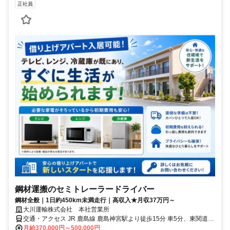
正社員
鋼材運搬のセミトレーラードライバー
鋼材全般｜1日約450km未満走行｜高収入★月収37万円～
大川運輸株式会社 本社営業所
交通・アクセス JR 鹿島線 鹿島神宮駅より徒歩15分 車5分、東関道
潮来ICより10分
月給370,000円～500,000円