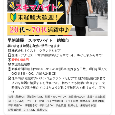
早朝清掃 スキマバイト 結城市
朝のすきま時間を有効に活用できます
株式会社ネクスト グランドセピア
交通・アクセス JR水戸線結城駅から車で5分、JR小山駅から車で16
分、JR玉戸駅から車で17分、JR下館駅から車で29分
時給1,088円
茨城県結城市
勤務時間詳細 朝の8:00～9:30の1時間半 お好きな日数、曜日を選んで
OK! 週3日～OK、月最大24日OK
仕事内容 結城市のパチンコ店グランドセピアで 朝の開店前に数名で
店内を綺麗に清掃するお仕事です。 初めてでも簡単に出来ます。 短
時間なので体を動かすにはちょうど良く年齢問わず働けます。 店内
清...
扶養内勤務OK
週1日からOK
副業・WワークOK
土日祝のみOK
主婦・主夫歓迎
60代も応募可
フリーター歓迎
バイク通勤OK
シフト自由
学歴不問
車通勤OK
即日勤務OK
職場見学可
平日のみOK
学生歓迎
転勤なし
未経験者歓迎
経験者歓迎
ネイルOK
残業なし