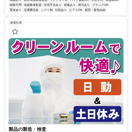
経験不問
未経験者歓迎
住宅手当あり
研修あり
賞与あり
ブランクOK
育休あり
交通費支給
シフト制
社割あり
ピアスOK
髪型・髪色自由
派遣社員
製品の製造・検査