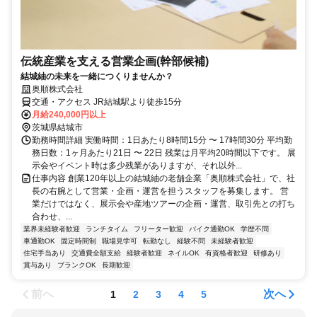
伝統産業を支える営業企画(幹部候補)
結城紬の未来を一緒につくりませんか？
奥順株式会社
交通・アクセス JR結城駅より徒歩15分
月給240,000円以上
茨城県結城市
勤務時間詳細 実働時間：1日あたり8時間15分 〜 17時間30分 平均勤
務日数：1ヶ月あたり21日 〜 22日 残業は月平均20時間以下です。 展
示会やイベント時は多少残業がありますが、それ以外...
仕事内容 創業120年以上の結城紬の老舗企業「奥順株式会社」で、社
長の右腕として営業・企画・運営を担うスタッフを募集します。 営
業だけではなく、展示会や産地ツアーの企画・運営、取引先との打ち
合わせ、...
業界未経験者歓迎
ランチタイム
フリーター歓迎
バイク通勤OK
学歴不問
車通勤OK
固定時間制
職場見学可
転勤なし
経験不問
未経験者歓迎
住宅手当あり
交通費全額支給
経験者歓迎
ネイルOK
有資格者歓迎
研修あり
賞与あり
ブランクOK
長期歓迎
前へ
次へ
1
2
3
4
5