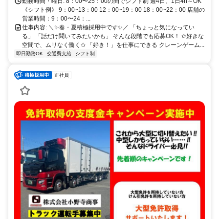
勤務時間・曜日: 8：00〜25：00の間でシフト制 週4日、1日4h～OK
《シフト例》 9：00~13：00 12：00~19：00 18：00~22：00 店舗の
営業時間：9：00〜24：...
仕事内容: ＼✨春・夏積極採用中です✨／ 「ちょっと気になってい
る」 「話だけ聞いてみたいかも」 そんな段階でも応募OK！ ✩好きな
空間で、ムリなく働く✩ 「好き！」を仕事にできる クレーンゲーム...
即日勤務OK
交通費支給
シフト制
正社員