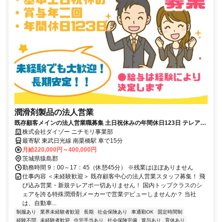
潤滑剤製品の法人営業
既存顧客メインの法人営業職募集 土日祝休みの年間休日123日 テレアポ
や飛び込みは一切ありません
株式会社ダイゾー ニチモリ事業部
最寄駅 東武日光線 南栗橋駅 車で15分
月給220,000円～400,000円
茨城県猿島郡
勤務時間 9：00～17：45（休憩45分） ※残業はほぼありません
仕事内容 ＜未経験歓迎＞ 既存顧客中心の法人営業スタッフ募集！ 飛
び込み営業・新規テレアポ一切ありません！ 国内トップクラスのシ
ェアを誇る特殊潤滑剤メーカーで営業デビューしませんか？ 当社
は、自動車...
制服あり
業界未経験者歓迎
長期
社会保険あり
車通勤OK
固定時間制
経験不問
未経験者歓迎
住宅手当あり
社会保険完備
賞与あり
育休あり