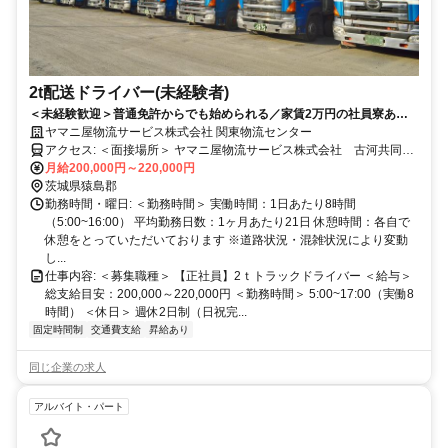
2t配送ドライバー(未経験者)
＜未経験歓迎＞普通免許からでも始められる／家賃2万円の社員寮あり
／週休2日制／賞与最大年3回／長距離運転なし
ヤマニ屋物流サービス株式会社 関東物流センター
アクセス: ＜面接場所＞ ヤマニ屋物流サービス株式会社 古河共同配
送センター 茨城県古河市柳橋432-1 ・国道新4号線 柳橋北交差点付
月給200,000円～220,000円
茨城県猿島郡
近 ・駐車場あり
勤務時間・曜日: ＜勤務時間＞ 実働時間：1日あたり8時間
（5:00~16:00） 平均勤務日数：1ヶ月あたり21日 休憩時間：各自で
休憩をとっていただいております ※道路状況・混雑状況により変動
し...
仕事内容: ＜募集職種＞ 【正社員】2ｔトラックドライバー ＜給与＞
総支給目安：200,000～220,000円 ＜勤務時間＞ 5:00~17:00（実働8
時間） ＜休日＞ 週休2日制（日祝完...
固定時間制
交通費支給
昇給あり
同じ企業の求人
アルバイト・パート