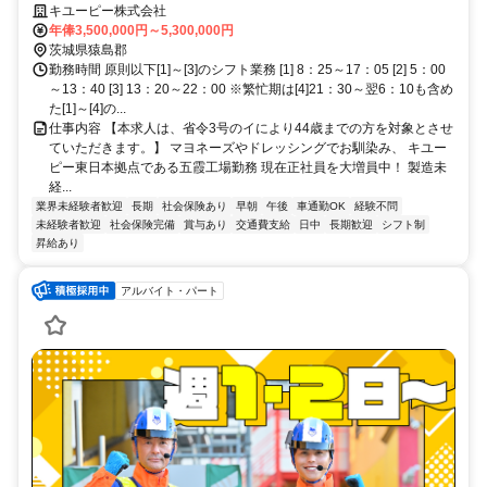
員としてジックリ働きたい方歓迎！
キユーピー株式会社
年俸3,500,000円～5,300,000円
茨城県猿島郡
勤務時間 原則以下[1]～[3]のシフト業務 [1] 8：25～17：05 [2] 5：00
～13：40 [3] 13：20～22：00 ※繁忙期は[4]21：30～翌6：10も含め
た[1]～[4]の...
仕事内容 【本求人は、省令3号のイにより44歳までの方を対象とさせ
ていただきます。】 マヨネーズやドレッシングでお馴染み、 キユー
ピー東日本拠点である五霞工場勤務 現在正社員を大増員中！ 製造未
経...
業界未経験者歓迎
長期
社会保険あり
早朝
午後
車通勤OK
経験不問
未経験者歓迎
社会保険完備
賞与あり
交通費支給
日中
長期歓迎
シフト制
昇給あり
アルバイト・パート