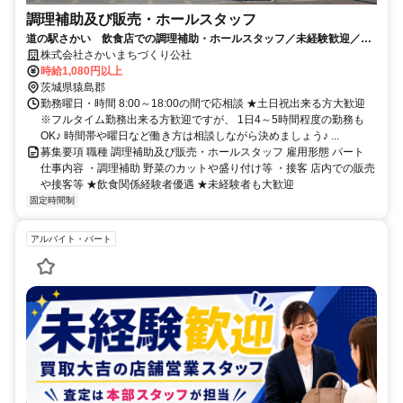
調理補助及び販売・ホールスタッフ
道の駅さかい 飲食店での調理補助・ホールスタッフ／未経験歓迎／週
1日～柔軟シフトOK／髪型・髪色自由
株式会社さかいまちづくり公社
時給1,080円以上
茨城県猿島郡
勤務曜日・時間 8:00～18:00の間で応相談 ★土日祝出来る方大歓迎
※フルタイム勤務出来る方歓迎ですが、 1日4～5時間程度の勤務も
OK♪ 時間帯や曜日など働き方は相談しながら決めましょう♪ ...
募集要項 職種 調理補助及び販売・ホールスタッフ 雇用形態 パート
仕事内容 ・調理補助 野菜のカットや盛り付け等 ・接客 店内での販売
や接客等 ★飲食関係経験者優遇 ★未経験者も大歓迎
固定時間制
アルバイト・パート