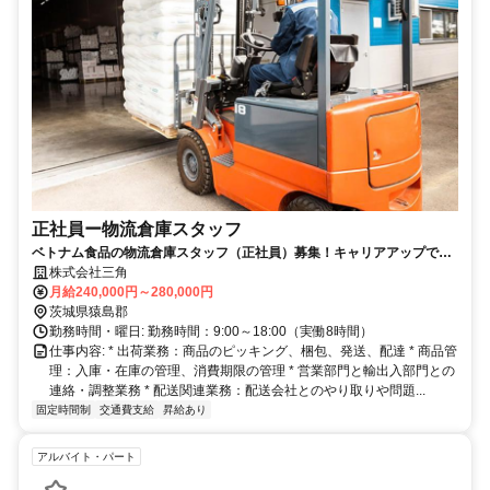
正社員ー物流倉庫スタッフ
ベトナム食品の物流倉庫スタッフ（正社員）募集！キャリアアップで管
理職を目指せるチャンスあり！
株式会社三角
月給240,000円～280,000円
茨城県猿島郡
勤務時間・曜日: 勤務時間：9:00～18:00（実働8時間）
仕事内容: * 出荷業務：商品のピッキング、梱包、発送、配達 * 商品管
理：入庫・在庫の管理、消費期限の管理 * 営業部門と輸出入部門との
連絡・調整業務 * 配送関連業務：配送会社とのやり取りや問題...
固定時間制
交通費支給
昇給あり
アルバイト・パート