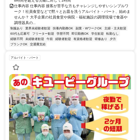
8時間を超える労働に対して1時間
仕事内容 仕事内容 接客が苦手な方もチャレンジしやすいシンプルワ
ーク！社員食堂などで黙々とお皿を洗うアルバイト・パート、始めま
せんか？ 大手企業の社員食堂や病院・福祉施設の調理現場で食器や
調理器具の...
制服あり
業界未経験者歓迎
扶養内勤務OK
副業・WワークOK
主婦・主夫歓迎
60代も応募可
フリーター歓迎
学歴不問
即日勤務OK
学生歓迎
転勤なし
経験不問
未経験者歓迎
午前
経験者歓迎
有資格者歓迎
研修あり
夕方
ブランクOK
交通費支給
アルバイト・パート