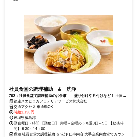
社員食堂の調理補助 & 洗浄
702：社員食堂で調理補助のお仕事 盛り付けや片付けなど！ 土日祝
はお休み” 8月中頃オープン
銀座スエヒロカフェテリアサービス株式会社
交通アクセス 車通勤OK
時給1,350円
茨城県猿島郡
勤務曜日・時間 【勤務日】 月曜～金曜のうち週3日～5日 【勤務時
間】 9:30～14：00
職種 社員食堂の調理補助 ＆ 洗浄 仕事内容 大手企業内食堂でカウン