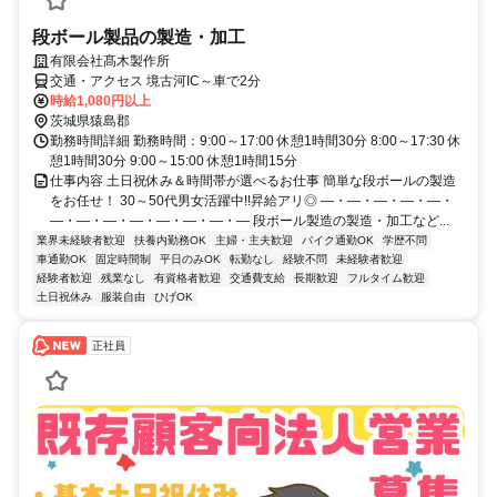
段ボール製品の製造・加工
有限会社髙木製作所
交通・アクセス 境古河IC～車で2分
時給1,080円以上
茨城県猿島郡
勤務時間詳細 勤務時間：9:00～17:00 休憩1時間30分 8:00～17:30 休
憩1時間30分 9:00～15:00 休憩1時間15分
仕事内容 土日祝休み＆時間帯が選べるお仕事 簡単な段ボールの製造
をお任せ！ 30～50代男女活躍中!!昇給アリ◎ ―・―・―・―・―・
―・―・―・―・―・―・―・― 段ボール製造の製造・加工など...
業界未経験者歓迎
扶養内勤務OK
主婦・主夫歓迎
バイク通勤OK
学歴不問
車通勤OK
固定時間制
平日のみOK
転勤なし
経験不問
未経験者歓迎
経験者歓迎
残業なし
有資格者歓迎
交通費支給
長期歓迎
フルタイム歓迎
土日祝休み
服装自由
ひげOK
正社員