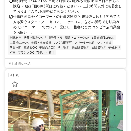
勤務時間 17:00-21:00 ※周辺店舗での勤務も大歓迎 ※土日出れる方
歓迎 ＜勤務日数や時間はご相談ください♪＞ 上記時間以外にも募集し
ておりますので､お気軽にご相談ください｡
仕事内容 ◎セイコーマートの仕事内容◎ ＼未経験大歓迎！初めての
方も安心スタート／ 「セコマ」「セーコマ」などの愛称でお馴染み
の セイコーマートでのレジ・品出し・接客などの コンビニ店内業務
をお願いし...
制服あり
扶養内勤務OK
社員登用あり
副業・WワークOK
1日4時間以内OK
土日祝のみOK
主婦・主夫歓迎
60代も応募可
フリーター歓迎
シフト自由
学歴不問
車通勤OK
平日のみOK
学生歓迎
未経験者歓迎
経験者歓迎
研修あり
夕方
ブランクOK
70代も応募可
同じ企業の求人
正社員