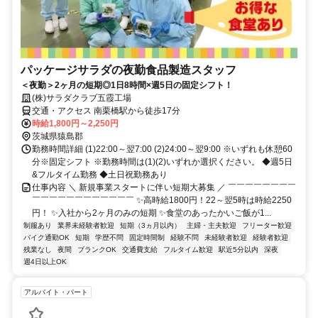
パッケージサラダの夜勤食品製造スタッフ
＜夜勤＞2ヶ月の短期◎1日8時間×週5日の固定シフト！
(株)サラダクラブ五霞工場
交通・アクセス 南栗橋駅から徒歩17分
時給1,800円～2,250円
茨城県猿島郡
勤務時間詳細 (1)22:00～翌7:00 (2)24:00～翌9:00 ※いずれも休憩60
分※固定シフト ※勤務時間は(1)(2)いずれか選択ください。 ◆週5日
&フルタイム勤務 ◆土日祝勤務あり
仕事内容 ＼ 新規事業スタートに伴い短期大募集 ／ ￣￣￣￣￣￣￣￣
￣￣￣￣￣￣￣￣￣￣￣￣ ✨高時給1800円！22～翌5時は時給2250
円！ ✨入社から2ヶ月のみの短期 ✨食堂のあったかいご飯が1...
制服あり
業界未経験者歓迎
短期（3ヵ月以内）
主婦・主夫歓迎
フリーター歓迎
バイク通勤OK
短期
学歴不問
固定時間制
経験不問
未経験者歓迎
経験者歓迎
残業なし
夜間
ブランクOK
交通費支給
フルタイム歓迎
駅近5分以内
深夜
週4日以上OK
アルバイト・パート