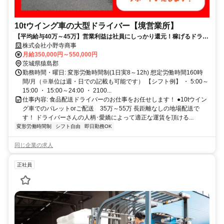
10tウイング車の大型ドライバー【境営業所】
【平均給与40万～45万】営業利益は社員にしっかり還元！稼げるドライ
バー！
株式会社小野寺商事
月給350,000円～550,000円
茨城県猿島郡
勤務時間・曜日: 変形労働時間制(1日実8～12h) 想定労働時間160時
間/月（※単位は週・日での記載も可能です） 【シフト例】 ・ 5:00～
15:00 ・ 15:00～24:00 ・ 2100...
仕事内容: 食品配送ドライバーのお仕事をお任せします！ ●10tウイン
グ車でのパレットorご配送 35万～55万 長距離なしの地場配送で
す！ ドライバーさんの人柄･愛嬌によって適正な運賃を頂ける...
変形労働時間制
シフト自由
即日勤務OK
同じ企業の求人
正社員