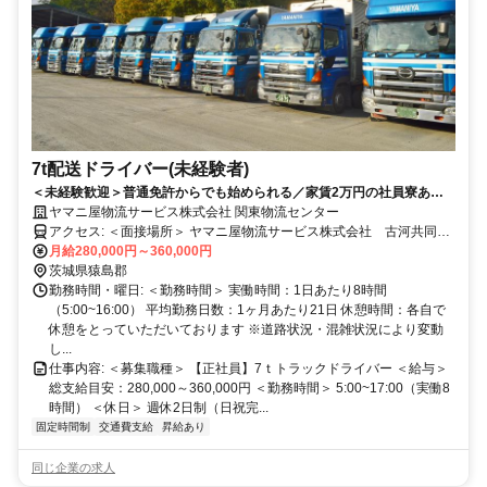
7t配送ドライバー(未経験者)
＜未経験歓迎＞普通免許からでも始められる／家賃2万円の社員寮あり
／週休2日制／賞与最大年3回／長距離運転なし
ヤマニ屋物流サービス株式会社 関東物流センター
アクセス: ＜面接場所＞ ヤマニ屋物流サービス株式会社 古河共同配
送センター 茨城県古河市柳橋432-1 ・国道新4号線 柳橋北交差点付
月給280,000円～360,000円
茨城県猿島郡
近 ・駐車場あり
勤務時間・曜日: ＜勤務時間＞ 実働時間：1日あたり8時間
（5:00~16:00） 平均勤務日数：1ヶ月あたり21日 休憩時間：各自で
休憩をとっていただいております ※道路状況・混雑状況により変動
し...
仕事内容: ＜募集職種＞ 【正社員】7ｔトラックドライバー ＜給与＞
総支給目安：280,000～360,000円 ＜勤務時間＞ 5:00~17:00（実働8
時間） ＜休日＞ 週休2日制（日祝完...
固定時間制
交通費支給
昇給あり
同じ企業の求人