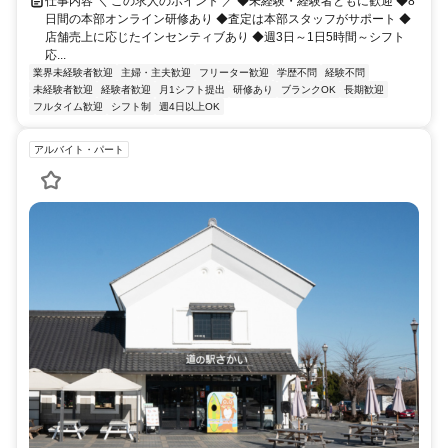
仕事内容 ＼ この求人のポイント ／ ◆未経験・経験者ともに歓迎 ◆8
日間の本部オンライン研修あり ◆査定は本部スタッフがサポート ◆
店舗売上に応じたインセンティブあり ◆週3日～1日5時間～シフト
応...
業界未経験者歓迎
主婦・主夫歓迎
フリーター歓迎
学歴不問
経験不問
未経験者歓迎
経験者歓迎
月1シフト提出
研修あり
ブランクOK
長期歓迎
フルタイム歓迎
シフト制
週4日以上OK
アルバイト・パート