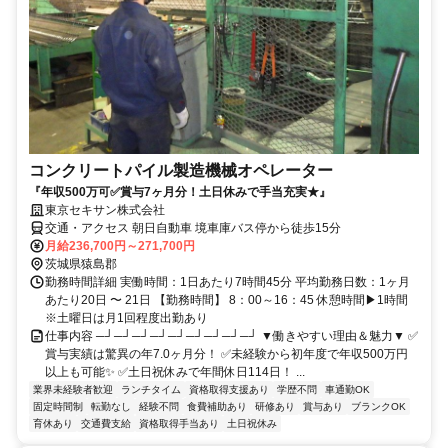
コンクリートパイル製造機械オペレーター
『年収500万可✅賞与7ヶ月分！土日休みで手当充実★』
東京セキサン株式会社
交通・アクセス 朝日自動車 境車庫バス停から徒歩15分
月給236,700円～271,700円
茨城県猿島郡
勤務時間詳細 実働時間：1日あたり7時間45分 平均勤務日数：1ヶ月
あたり20日 〜 21日 【勤務時間】 8：00～16：45 休憩時間▶1時間
※土曜日は月1回程度出勤あり
仕事内容 ─┘─┘─┘─┘─┘─┘─┘─┘─┘ ▼働きやすい理由＆魅力▼ ✅
賞与実績は驚異の年7.0ヶ月分！ ✅未経験から初年度で年収500万円
以上も可能✨ ✅土日祝休みで年間休日114日！ ...
業界未経験者歓迎
ランチタイム
資格取得支援あり
学歴不問
車通勤OK
固定時間制
転勤なし
経験不問
食費補助あり
研修あり
賞与あり
ブランクOK
育休あり
交通費支給
資格取得手当あり
土日祝休み