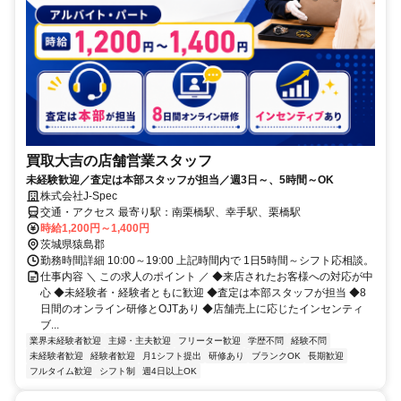
買取大吉の店舗営業スタッフ
未経験歓迎／査定は本部スタッフが担当／週3日～、5時間～OK
株式会社J-Spec
交通・アクセス 最寄り駅：南栗橋駅、幸手駅、栗橋駅
時給1,200円～1,400円
茨城県猿島郡
勤務時間詳細 10:00～19:00 上記時間内で 1日5時間～シフト応相談。
仕事内容 ＼ この求人のポイント ／ ◆来店されたお客様への対応が中
心 ◆未経験者・経験者ともに歓迎 ◆査定は本部スタッフが担当 ◆8
日間のオンライン研修とOJTあり ◆店舗売上に応じたインセンティ
ブ...
業界未経験者歓迎
主婦・主夫歓迎
フリーター歓迎
学歴不問
経験不問
未経験者歓迎
経験者歓迎
月1シフト提出
研修あり
ブランクOK
長期歓迎
フルタイム歓迎
シフト制
週4日以上OK