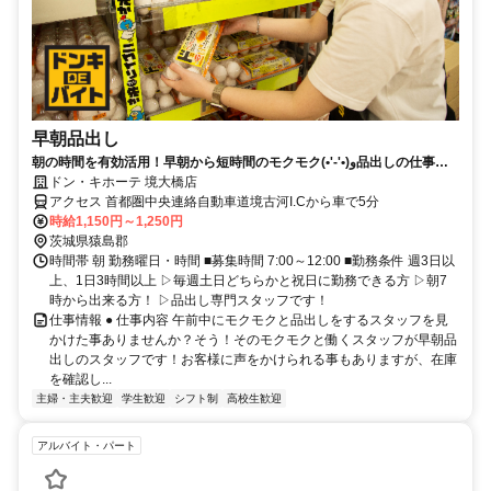
早朝品出し
朝の時間を有効活用！早朝から短時間のモクモク(•'-'•)و品出しの仕事！
シニアも活躍中です！
ドン・キホーテ 境大橋店
アクセス 首都圏中央連絡自動車道境古河I.Cから車で5分
時給1,150円～1,250円
茨城県猿島郡
時間帯 朝 勤務曜日・時間 ■募集時間 7:00～12:00 ■勤務条件 週3日以
上、1日3時間以上 ▷毎週土日どちらかと祝日に勤務できる方 ▷朝7
時から出来る方！ ▷品出し専門スタッフです！
仕事情報 ● 仕事内容 午前中にモクモクと品出しをするスタッフを見
かけた事ありませんか？そう！そのモクモクと働くスタッフが早朝品
出しのスタッフです！お客様に声をかけられる事もありますが、在庫
を確認し...
主婦・主夫歓迎
学生歓迎
シフト制
高校生歓迎
アルバイト・パート