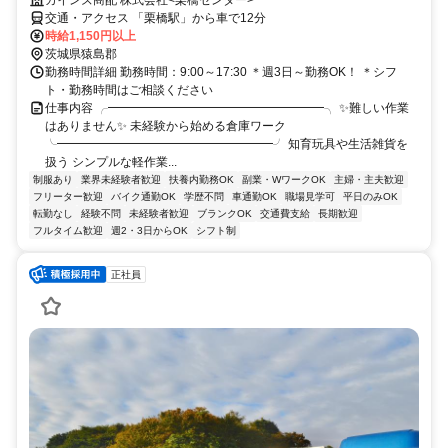
交通・アクセス 「栗橋駅」から車で12分
時給1,150円以上
茨城県猿島郡
勤務時間詳細 勤務時間：9:00～17:30 ＊週3日～勤務OK！ ＊シフ
ト・勤務時間はご相談ください
仕事内容 ╭━━━━━━━━━━━━━━━━━━╮ ✨難しい作業
はありません✨ 未経験から始める倉庫ワーク
╰━━━━━━━━━━━━━━━━━━╯ 知育玩具や生活雑貨を
扱う シンプルな軽作業...
制服あり
業界未経験者歓迎
扶養内勤務OK
副業・WワークOK
主婦・主夫歓迎
フリーター歓迎
バイク通勤OK
学歴不問
車通勤OK
職場見学可
平日のみOK
転勤なし
経験不問
未経験者歓迎
ブランクOK
交通費支給
長期歓迎
フルタイム歓迎
週2・3日からOK
シフト制
正社員