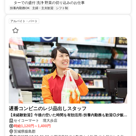
ターでの盛付 洗浄 野菜の切り込みのお仕事
扶養内勤務OK
主婦・主夫歓迎
シフト制
アルバイト・パート
遅番コンビニのレジ品出しスタッフ
【未経験歓迎】午後の空いた時間を有効活用♪扶養内勤務も歓迎◎夕飯準
備に間に合う時間までもOK☆
セイコーマート 境大歩店
時給1,120円～1,400円
茨城県猿島郡