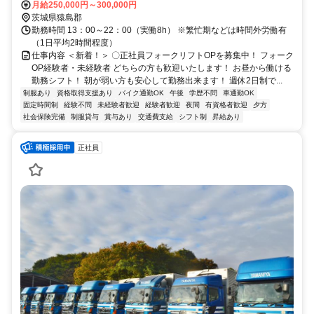
月給250,000円～300,000円
茨城県猿島郡
勤務時間 13：00～22：00（実働8h） ※繁忙期などは時間外労働有
（1日平均2時間程度）
仕事内容 ＜新着！＞ 〇正社員フォークリフトOPを募集中！ フォーク
OP経験者・未経験者 どちらの方も歓迎いたします！ お昼から働ける
勤務シフト！ 朝が弱い方も安心して勤務出来ます！ 週休2日制で...
制服あり
資格取得支援あり
バイク通勤OK
午後
学歴不問
車通勤OK
固定時間制
経験不問
未経験者歓迎
経験者歓迎
夜間
有資格者歓迎
夕方
社会保険完備
制服貸与
賞与あり
交通費支給
シフト制
昇給あり
正社員