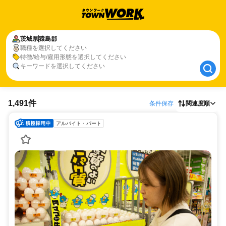
茨城県
茨城県
猿島郡
猿島郡
職種を選択してください
職種、特徴、キーワードを選択してください
特徴/給与/雇用形態を選択してください
キーワードを選択してください
1,491件
条件保存
関連度順
アルバイト・パート