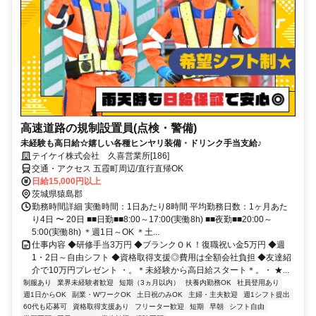
高速道路の規制設置員(点検・警備)
未経験も高日給☆嬉しい各種ヒンヤリ装備・ドリンク手当支給♪
テイケイ株式会社 久喜営業所[186]
交通・アクセス 五霞町周辺/直行直帰OK
日給15,000円以上
茨城県猿島郡
勤務時間詳細 実働時間：1日あたり8時間 平均勤務日数：1ヶ月あた
り4日 〜 20日 ■■日勤■■8:00～17:00(実働8h) ■■夜勤■■20:00～
5:00(実働8h) ＊週1日～OK ＊土...
仕事内容 ◆研修手当3万円 ◆ブランクＯＫ！復職祝い金5万円 ◆週
1・2日～自由シフト ◆資格取得支援◎費用は全額会社負担 ◆友達紹
介で10万円プレゼント ・。＊未経験から高日給スタート＊。・ ★...
制服あり
業界未経験者歓迎
短期（3ヵ月以内）
扶養内勤務OK
社員登用あり
週1日からOK
副業・WワークOK
土日祝のみOK
主婦・主夫歓迎
週1シフト提出
60代も応募可
資格取得支援あり
フリーター歓迎
短期
早朝
シフト自由