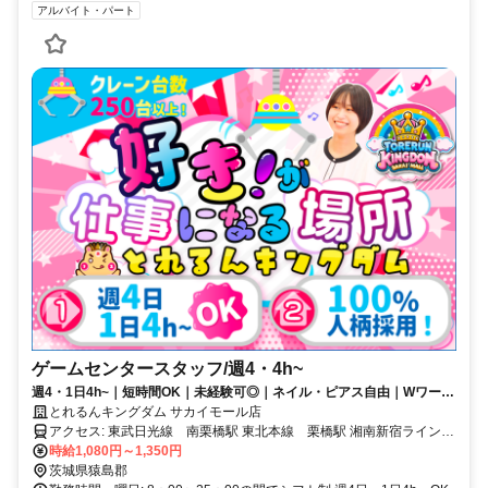
アルバイト・パート
ゲームセンタースタッフ/週4・4h~
週4・1日4h~｜短時間OK｜未経験可◎｜ネイル・ピアス自由｜Wワーク
可｜主婦（夫）さん活躍中
とれるんキングダム サカイモール店
アクセス: 東武日光線 南栗橋駅 東北本線 栗橋駅 湘南新宿ライン
(宇都宮・横須賀線) 古河駅 ★つくば市、土浦市、久喜市、 下妻市、
時給1,080円～1,350円
坂東市、幸手市、五霞町から 通っている方もいらっしゃいます！
茨城県猿島郡