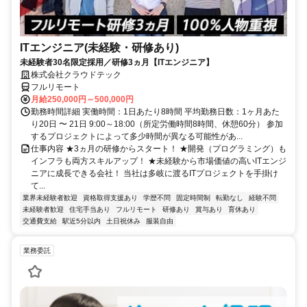
ITエンジニア(未経験・研修あり)
未経験者30名限定採用／研修3ヵ月【ITエンジニア】
株式会社クラウドテック
フルリモート
月給250,000円～500,000円
勤務時間詳細 実働時間：1日あたり8時間 平均勤務日数：1ヶ月あた
り20日 〜 21日 9:00～18:00（所定労働時間8時間、休憩60分） 参加
するプロジェクトによって多少時間が異なる可能性があ...
仕事内容 ★3ヵ月の研修からスタート！ ★開発（プログラミング）も
インフラも両方スキルアップ！ ★未経験から市場価値の高いITエンジ
ニアに成長できる会社！ 当社は多岐に渡るITプロジェクトを手掛け
て...
業界未経験者歓迎
資格取得支援あり
学歴不問
固定時間制
転勤なし
経験不問
未経験者歓迎
住宅手当あり
フルリモート
研修あり
賞与あり
育休あり
交通費支給
駅近5分以内
土日祝休み
服装自由
業務委託