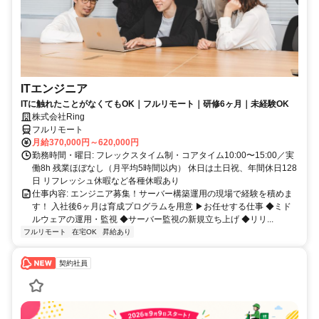
ITエンジニア
ITに触れたことがなくてもOK｜フルリモート｜研修6ヶ月｜未経験OK
株式会社Ring
フルリモート
月給370,000円～620,000円
勤務時間・曜日: フレックスタイム制・コアタイム10:00〜15:00／実
働8h 残業ほぼなし（月平均5時間以内） 休日は土日祝、年間休日128
日 リフレッシュ休暇など各種休暇あり
仕事内容: エンジニア募集！サーバー構築運用の現場で経験を積めま
す！ 入社後6ヶ月は育成プログラムを用意 ▶お任せする仕事 ◆ミド
ルウェアの運用・監視 ◆サーバー監視の新規立ち上げ ◆リリ...
フルリモート
在宅OK
昇給あり
契約社員