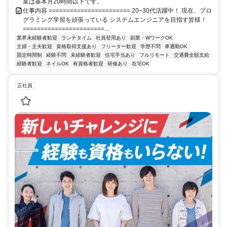
業は基本月20時間以下です。
仕事内容 ======================= 20−30代活躍中！ 現在、プロ
グラミング学習を頑張っている システムエンジニアを目指す皆様！
=======================...
業界未経験者歓迎
ランチタイム
社員登用あり
副業・WワークOK
主婦・主夫歓迎
資格取得支援あり
フリーター歓迎
学歴不問
車通勤OK
固定時間制
経験不問
未経験者歓迎
住宅手当あり
フルリモート
交通費全額支給
経験者歓迎
ネイルOK
有資格者歓迎
研修あり
在宅OK
正社員