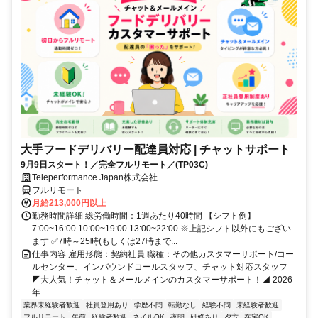
大手フードデリバリー配達員対応 | チャットサポート
9月9日スタート！／完全フルリモート／(TP03C)
Teleperformance Japan株式会社
フルリモート
月給213,000円以上
勤務時間詳細 総労働時間：1週あたり40時間 【シフト例】
7:00~16:00 10:00~19:00 13:00~22:00 ※上記シフト以外にもござい
ます ✅7時～25時(もしくは27時まで...
仕事内容 雇用形態：契約社員 職種：その他カスタマーサポート/コー
ルセンター、インバウンドコールスタッフ、チャット対応スタッフ
◤大人気！チャット＆メールメインのカスタマーサポート！◢ 2026
年...
業界未経験者歓迎
社員登用あり
学歴不問
転勤なし
経験不問
未経験者歓迎
フルリモート
午前
経験者歓迎
ネイルOK
夜間
研修あり
夕方
在宅OK