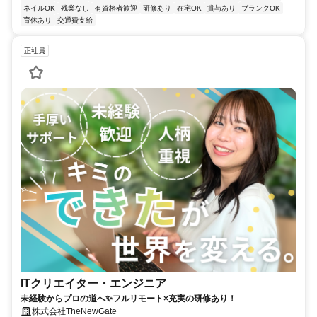
ネイルOK
残業なし
有資格者歓迎
研修あり
在宅OK
賞与あり
ブランクOK
育休あり
交通費支給
正社員
ITクリエイター・エンジニア
未経験からプロの道へ✨フルリモート×充実の研修あり！
株式会社TheNewGate