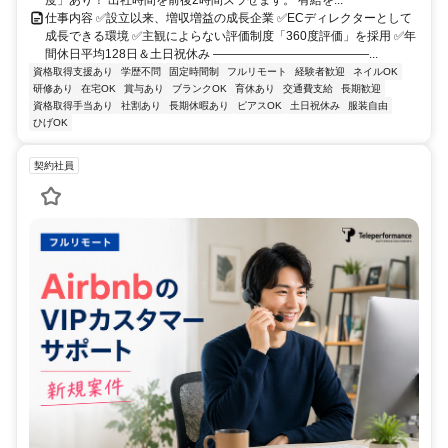
仕事内容 ✅設立以来、増収増益の成長企業 ✅ECディレクターとして
成長できる環境 ✅主観によらない評価制度「360度評価」を採用 ✅年
間休日平均128日＆土日祝休み ―――――――――――――...
資格取得支援あり
学歴不問
固定時間制
フルリモート
経験者歓迎
ネイルOK
研修あり
在宅OK
賞与あり
ブランクOK
育休あり
交通費支給
長期歓迎
資格取得手当あり
社割あり
長期休暇あり
ピアスOK
土日祝休み
服装自由
ひげOK
契約社員