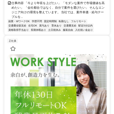
仕事内容 「今より年収を上げたい」 「モダンな案件で市場価値を高
めたい」 「会社都合ではなく、自分で案件を選びたい」 そんなエン
ジニア向けの環境を整えています。 当社では、案件単価・給与テー
ブルを...
副業・WワークOK
学歴不問
固定時間制
転勤なし
フルリモート
交通費全額支給
在宅OK
賞与あり
育休あり
交通費支給
駅近5分以内
資格取得手当あり
長期休暇あり
土日祝休み
服装自由
入社祝い金あり
正社員