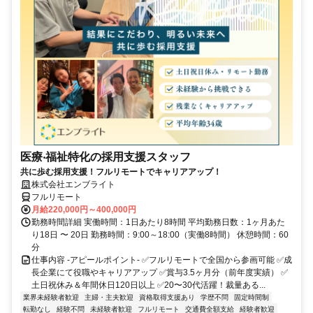
医療‧福祉特化の採用支援スタッフ
共に歩む採用支援！フルリモートでキャリアアップ！
株式会社エンブライト
フルリモート
月給220,000円～400,000円
勤務時間詳細 実働時間：1日あたり8時間 平均勤務日数：1ヶ月あた
り18日 〜 20日 勤務時間：9:00～18:00（実働8時間） 休憩時間：60
分
仕事内容 -アピールポイント- ✅フルリモートで全国から参画可能 ✅成
長企業にて役職やキャリアアップ ✅賞与3.5ヶ月分（前年度実績） ✅
土日祝休み＆年間休日120日以上 ✅20〜30代活躍！裁量ある...
業界未経験者歓迎
主婦・主夫歓迎
資格取得支援あり
学歴不問
固定時間制
転勤なし
経験不問
未経験者歓迎
フルリモート
交通費全額支給
経験者歓迎