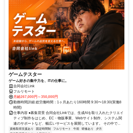
ゲームテスター
ゲーム好きの集中力を、ITの仕事に。
合同会社Link
フルリモート
月給267,000円～350,000円
勤務時間詳細 総労働時間：1ヶ月あたり160時間 9:30〜18:30(実働8
時間)
仕事内容 ●募集背景 合同会社Linkでは、生成AIを取り入れたクリエイ
ティブ制作をはじめ、EC・物販事業、Webサイト制作、システム関
連のサポートなど、幅広いサービスを展開しています。 その中で...
資格取得支援あり
固定時間制
フルリモート
午前
研修あり
夕方