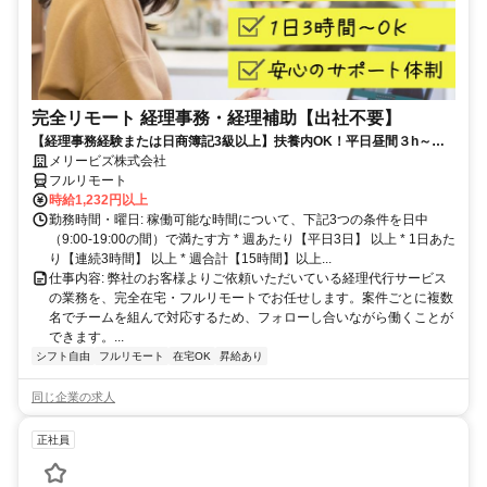
完全リモート 経理事務・経理補助【出社不要】
【経理事務経験または日商簿記3級以上】扶養内OK！平日昼間３h～。
完全在宅で育児・介護中の方も大歓迎♪
メリービズ株式会社
フルリモート
時給1,232円以上
勤務時間・曜日: 稼働可能な時間について、下記3つの条件を日中
（9:00-19:00の間）で満たす方 * 週あたり【平日3日】 以上 * 1日あた
り【連続3時間】 以上 * 週合計【15時間】以上...
仕事内容: 弊社のお客様よりご依頼いただいている経理代行サービス
の業務を、完全在宅・フルリモートでお任せします。案件ごとに複数
名でチームを組んで対応するため、フォローし合いながら働くことが
できます。...
シフト自由
フルリモート
在宅OK
昇給あり
同じ企業の求人
正社員