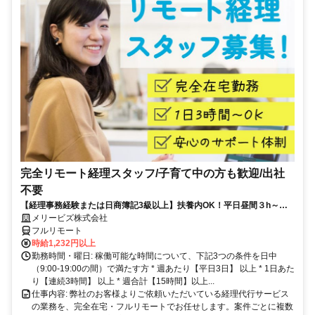
完全リモート経理スタッフ/子育て中の方も歓迎/出社
不要
【経理事務経験または日商簿記3級以上】扶養内OK！平日昼間３h～。
完全在宅で育児・介護中の方も大歓迎♪
メリービズ株式会社
フルリモート
時給1,232円以上
勤務時間・曜日: 稼働可能な時間について、下記3つの条件を日中
（9:00-19:00の間）で満たす方 * 週あたり【平日3日】 以上 * 1日あた
り【連続3時間】 以上 * 週合計【15時間】以上...
仕事内容: 弊社のお客様よりご依頼いただいている経理代行サービス
の業務を、完全在宅・フルリモートでお任せします。案件ごとに複数