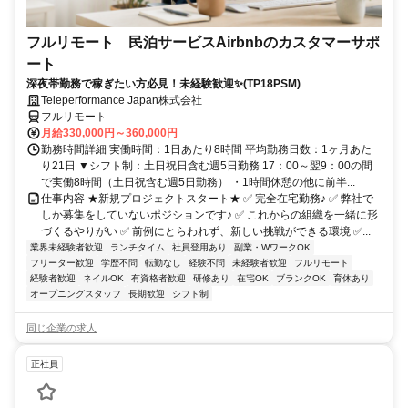
フルリモート 民泊サービスAirbnbのカスタマーサポ
ート
深夜帯勤務で稼ぎたい方必見！未経験歓迎✨(TP18PSM)
Teleperformance Japan株式会社
フルリモート
月給330,000円～360,000円
勤務時間詳細 実働時間：1日あたり8時間 平均勤務日数：1ヶ月あた
り21日 ▼シフト制：土日祝日含む週5日勤務 17：00～翌9：00の間
で実働8時間（土日祝含む週5日勤務） ・1時間休憩の他に前半...
仕事内容 ★新規プロジェクトスタート★ ✅ 完全在宅勤務♪ ✅ 弊社で
しか募集をしていないポジションです♪ ✅ これからの組織を一緒に形
づくるやりがい ✅ 前例にとらわれず、新しい挑戦ができる環境 ✅...
業界未経験者歓迎
ランチタイム
社員登用あり
副業・WワークOK
フリーター歓迎
学歴不問
転勤なし
経験不問
未経験者歓迎
フルリモート
経験者歓迎
ネイルOK
有資格者歓迎
研修あり
在宅OK
ブランクOK
育休あり
オープニングスタッフ
長期歓迎
シフト制
同じ企業の求人
正社員