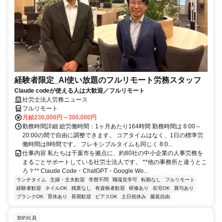
経験者限定_AI使い放題のフルリモート労務スタッフ
Claude codeが使える人は大歓迎／フルリモート
社労士法人労務ニュース
フルリモート
月給230,000円～300,000円
勤務時間詳細 総労働時間：1ヶ月あたり164時間 勤務時間は 8:00～
20:00の間で自由に調整できます。 コアタイムはなく、1日の標準労
働時間は8時間です。 フレキシブルタイムも同じく 8:0...
仕事内容 私たちは千葉市を拠点に、約80社の中小企業の人事労務を
まるごとサポートしている社労士法人です。 **他の事務所と違うとこ
ろ？** Claude Code・ChatGPT・Google Wo...
ランチタイム
主婦・主夫歓迎
学歴不問
職場見学可
転勤なし
フルリモート
経験者歓迎
ネイルOK
残業なし
有資格者歓迎
研修あり
在宅OK
賞与あり
ブランクOK
育休あり
長期歓迎
ピアスOK
土日祝休み
服装自由
契約社員