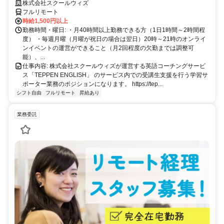
株式会社スクールウィズ
フルリモート
時給1,500円以上
勤務時間・曜日: ・月40時間以上勤務できる方（1日1時間～2時間程
度） ・毎週月曜（月曜が祝日の場合は翌日）20時～21時のオンライ
ンイベントの運営ができること（月2回程度の欠勤までは調整可
能）、...
仕事内容: 株式会社スクールウィズが運営する英語コーチングサービ
ス「TEPPEN ENGLISH」 のサービス内での受講生支援を行う学習サ
ポーター業務のポジションになります。 https://tep...
シフト自由
フルリモート
昇給あり
業務委託