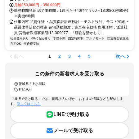
月給250,000円～350,000円
勤務時間詳細 総労働時間：1週あたり40時間 9:00～18:00(休憩60分)
※実働8時間
仕事内容 品質保証 ・品質保証計画検討 ・テスト設計、テスト実施 ・
品質改善活動の推進 在宅勤務頻度：完全在宅勤務 雇用形態：派遣社
員 労働者派遣事業/派13-309077 - 「経験を活かして...
社員登用あり
60代も応募可
学歴不問
固定時間制
フルリモート
交通費全額支給
在宅OK
交通費支給
前へ
次へ
1
2
3
4
5
この条件の新着求人を受け取る
茨城県 / 上小川駅
昇給あり
「LINEで受け取る」では、新着求人のほか、おすすめ情報なども配信しま
す。
詳しくはこちら
LINEで受け取る
メールで受け取る