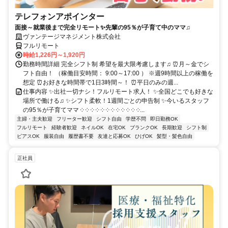
テレフォンアポインター
面接～就業後まで完全リモート✨先輩の95％が子育て中のママ♫
ヴァンテージマネジメント株式会社
フルリモート
時給1,226円～1,920円
勤務時間詳細 完全シフト制 希望を最大限考慮します♫ ⏰月～金でシ
フト自由！ （稼働目安時間： 9:00～17:00 ） ※週9時間以上の稼働を
想定 ⏰お好きな時間帯で1日3時間～！ ⏰平日のみの週...
仕事内容 ✨出社一切ナシ！フルリモート求人！ ✨全国どこでも好きな
場所で働ける♫ ✨シフト柔軟！1週間ごとの申告制 ✨今いるスタッフ
の95％が子育てママ ༶ ༶ ༶ ༶ ༶ ༶ ༶ ༶ ༶ ༶ ༶ ༶...
主婦・主夫歓迎
フリーター歓迎
シフト自由
学歴不問
即日勤務OK
フルリモート
経験者歓迎
ネイルOK
在宅OK
ブランクOK
長期歓迎
シフト制
ピアスOK
服装自由
履歴書不要
友達と応募OK
ひげOK
髪型・髪色自由
正社員