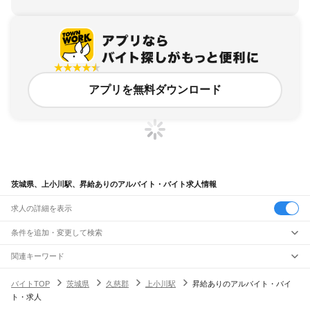
アプリを無料ダウンロード
茨城県、上小川駅、昇給ありのアルバイト・バイト求人情報
求人の詳細を表示
条件を追加・変更して検索
市区町村を追加・変更
関連キーワード
完全在宅ワーク 全国
シール貼り 在宅
現在地周辺
ガチャガチャ
犬カフェ
茨城県
駅を追加・変更
バイトTOP
茨城県
久慈郡
上小川駅
昇給ありのアルバイト・バイ
茨城県
すべて
ト・求人
水戸市
日立市
土浦市
古河市
石岡市
結城市
龍ケ崎市
下妻市
常総市
常陸太田市
職種を追加・変更
JR常磐線(取手～いわき)
高萩市
北茨城市
笠間市
取手市
牛久市
つくば市
ひたちなか市
鹿嶋市
潮来市