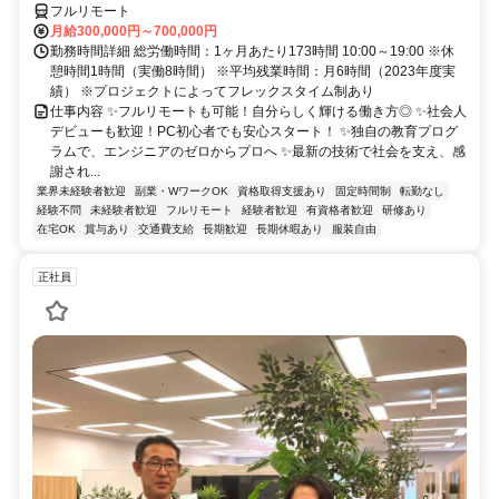
フルリモート
月給300,000円～700,000円
勤務時間詳細 総労働時間：1ヶ月あたり173時間 10:00～19:00 ※休
憩時間1時間（実働8時間） ※平均残業時間：月6時間（2023年度実
績） ※プロジェクトによってフレックスタイム制あり
仕事内容 ✨フルリモートも可能！自分らしく輝ける働き方◎ ✨社会人
デビューも歓迎！PC初心者でも安心スタート！ ✨独自の教育プログ
ラムで、エンジニアのゼロからプロへ ✨最新の技術で社会を支え、感
謝され...
業界未経験者歓迎
副業・WワークOK
資格取得支援あり
固定時間制
転勤なし
経験不問
未経験者歓迎
フルリモート
経験者歓迎
有資格者歓迎
研修あり
在宅OK
賞与あり
交通費支給
長期歓迎
長期休暇あり
服装自由
正社員