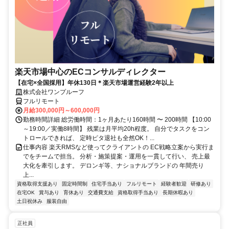
楽天市場中心のECコンサルディレクター
【在宅×全国採用】年休130日＊楽天市場運営経験2年以上
株式会社ワンプルーフ
フルリモート
月給300,000円～600,000円
勤務時間詳細 総労働時間：1ヶ月あたり160時間 〜 200時間 【10:00
～19:00／実働8時間】 残業は月平均20h程度。 自分でタスクをコン
トロールできれば、 定時ピタ退社も全然OK！...
仕事内容 楽天RMSなど使ってクライアントの EC戦略立案から実行ま
でをチームで担当。 分析・施策提案・運用を一貫して行い、 売上最
大化を牽引します。 デロンギ等、ナショナルブランドの 年間売り
上...
資格取得支援あり
固定時間制
住宅手当あり
フルリモート
経験者歓迎
研修あり
在宅OK
賞与あり
育休あり
交通費支給
資格取得手当あり
長期休暇あり
土日祝休み
服装自由
正社員