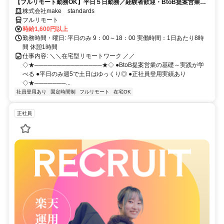
【フルリモート勤務OK】平日５日勤務／経験者歓迎・BtoB提案営業で
スキルアップ
株式会社make standards
フルリモート
時給1,600円以上
勤務時間・曜日: 平日のみ 9：00～18：00 実働時間：1日あたり8時
間 休憩1時間
仕事内容: ＼＼在宅型リモートワーク ／／
◇★───────────────★◇ ●BtoB提案営業の基礎～実践が学
べる ●平日のみ週5で土日はゆっくり◎ ●正社員登用実績あり
◇★───────...
社員登用あり
固定時間制
フルリモート
在宅OK
正社員