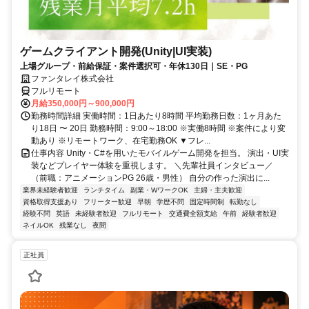
ゲームクライアント開発(Unity|UI実装)
上場グループ・前給保証・案件選択可・年休130日｜SE・PG
ファンタレイ株式会社
フルリモート
月給350,000円～900,000円
勤務時間詳細 実働時間：1日あたり8時間 平均勤務日数：1ヶ月あた
り18日 〜 20日 勤務時間：9:00～18:00 ※実働8時間 ※案件により変
動あり ※リモートワーク、在宅勤務OK ▼フレ...
仕事内容 Unity・C#を用いたモバイルゲーム開発を担当。 演出・UI実
装などプレイヤー体験を重視します。 ＼先輩社員インタビュー／
（前職：アニメーションPG 26歳・男性） 自分の作った演出に...
業界未経験者歓迎
ランチタイム
副業・WワークOK
主婦・主夫歓迎
資格取得支援あり
フリーター歓迎
早朝
学歴不問
固定時間制
転勤なし
経験不問
英語
未経験者歓迎
フルリモート
交通費全額支給
午前
経験者歓迎
ネイルOK
残業なし
夜間
正社員