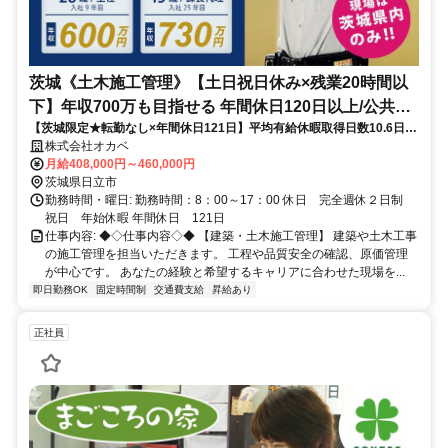
茨城《土木施工管理》【土日祝日休み×残業20時間以
下】年収700万も目指せる 年間休日120日以上/公共工
【茨城限定★転勤なし×年間休日121日】平均有給休暇取得日数10.6日！
事メイン/正社員
嬉しい入社お祝い金15万円支給♪
株式会社オカベ
月給408,000円～460,000円
茨城県日立市
勤務時間・曜日: 勤務時間：8：00～17：00 休日 完全週休２日制
祝日 年始休暇 年間休日 121日
仕事内容: ◆◇仕事内容◇◆ 【建築・土木施工管理】 建築や土木工事
の施工管理を担当いただきます。 工程や品質安全の確認、原価管理
が中心です。 あなたの経験と希望するキャリアに合わせた現場を...
即日勤務OK
固定時間制
交通費支給
昇給あり
正社員