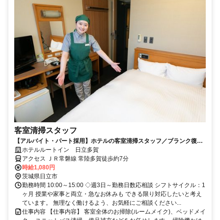
客室清掃スタッフ
【アルバイト・パート採用】ホテルの客室清掃スタッフ／ブランク復
帰・未経験歓迎！主婦(夫)さん活躍中
ホテルルートイン 日立多賀
アクセス ＪＲ常磐線 常陸多賀徒歩約7分
時給1,080円
茨城県日立市
勤務時間 10:00～15:00 ◇週3日～勤務日数応相談 シフトサイクル：1
ヶ月 授業や家事と両立・急なお休みも できる限り対応したいと考え
ています。 無理なく働けるよう、お気軽にご相談ください...
仕事内容 【仕事内容】 客室全体のお掃除(ルームメイク)、ベッドメイ