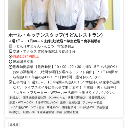
ホール・キッチンスタッフ(うどんレストラン)
＜週3日～・1日4h～＞主婦(夫)歓迎＊学生歓迎＊食事補助有
うどんれすとらんへんこつ 常陸多賀店
交通・アクセス 常陸多賀駅より徒歩３分
時給1,074円以上
茨城県日立市
勤務時間詳細 【勤務時間】10：00～22：30 ＼週3～5日で相談OK！
お休み調整可／ ［時間や曜日が選べる・シフト自由］ ＊1日4時間か
ら相談OK！午後のみOK！ ＊1日8時間・週5日のフルタイ...
仕事内容 ＼ 週3日～、1日4時間～相談OK！ ／ 学校帰りや家事の合間
など、 ライフスタイルに合わせて働けます！ ＊主婦（夫）活躍中！
＊大学生・フリーター・Wワーカー活躍中 ＜働きやすさバツグン...
制服あり
業界未経験者歓迎
ランチタイム
扶養内勤務OK
社員登用あり
副業・WワークOK
1日4時間以内OK
主婦・主夫歓迎
フリーター歓迎
バイク通勤OK
シフト自由
車通勤OK
職場見学可
平日のみOK
学生歓迎
転勤なし
経験不問
未経験者歓迎
午前
経験者歓迎
正社員