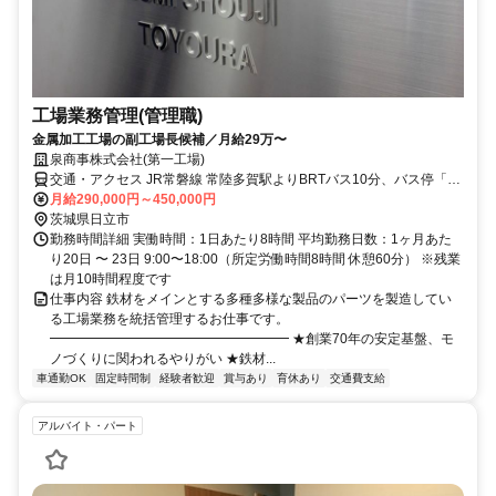
工場業務管理(管理職)
金属加工工場の副工場長候補／月給29万〜
泉商事株式会社(第一工場)
交通・アクセス JR常磐線 常陸多賀駅よりBRTバス10分、バス停「磯
坪」から徒歩3分
月給290,000円～450,000円
茨城県日立市
勤務時間詳細 実働時間：1日あたり8時間 平均勤務日数：1ヶ月あた
り20日 〜 23日 9:00〜18:00（所定労働時間8時間 休憩60分） ※残業
は月10時間程度です
仕事内容 鉄材をメインとする多種多様な製品のパーツを製造してい
る工場業務を統括管理するお仕事です。
━━━━━━━━━━━━━━━━━━ ★創業70年の安定基盤、モ
ノづくりに関われるやりがい ★鉄材...
車通勤OK
固定時間制
経験者歓迎
賞与あり
育休あり
交通費支給
アルバイト・パート