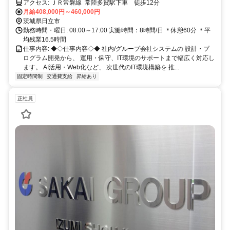
アクセス: ＪＲ常磐線 常陸多賀駅下車 徒歩12分
月給408,000円～460,000円
茨城県日立市
勤務時間・曜日: 08:00～17:00 実働時間：8時間/日 ＊休憩60分 ＊平
均残業16.5時間
仕事内容: ◆◇仕事内容◇◆ 社内/グループ会社システムの 設計・プ
ログラム開発から、 運用・保守、IT環境のサポートまで幅広く対応し
ます。 AI活用・Web化など、 次世代のIT環境構築を 推...
固定時間制
交通費支給
昇給あり
正社員