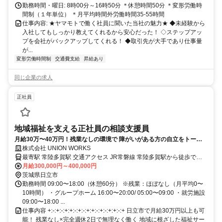
勤務時間・曜日: 8時00分～16時50分 ＊休憩時間50分 ＊変形労働時
間制（１年単位） ＊月平均時間外労働時間35-55時間
仕事内容: ★ヤマモトで働く社員に聞いた当社の魅力★ ◆未経験から
入社してもしっかり教えてくれるから安心だった！ ◇ステップアッ
プを会社がバックアップしてくれる！ ◆取引先が大手であり仕事量
が...
変形労働時間制
交通費支給
昇給あり
同じ企業の求人
正社員
地域福祉を支える正社員の相談支援員
月給30万〜40万円！残業なしの環境で 障がいがある方の自立をトータ
ルサポート
株式会社 UNION WORKS
最寄駅 常陸多賀駅 交通アクセス JR常磐線 常陸多賀駅から徒歩で約
8〜10分です。
月給300,000円～400,000円
茨城県日立市
勤務時間 09:00〜18:00（休憩60分） ※残業：ほぼなし（月平均0〜
10時間） ・グループホーム 16:00〜20:00/ 05:00〜09:00 ・就労施設
09:00〜18:00 ...
仕事内容 +:-:+:-:+:+:-:+:-:+:+:-:+:-:+:+:-:+ 日立市で月給30万円以上も可
能！ 残業なし×完全週休2日で無理なく働く 地域に根ざした福祉サー