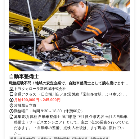
自動車整備士
職務経験不問！地域の安定企業で、自動車整備士として腕を磨けます。
＼年間休日120日／
トヨタカローラ新茨城株式会社
交通アクセス ・日立桜川店／JR常磐線「常陸多賀駅」より車5分 ・
日立滑川店／JR常磐線「日立駅」より車9分
月給190,000円～245,000円
茨城県日立市
勤務曜日・時間 9:30～18:30（休憩60分）
募集要項 職種 自動車整備士 雇用形態 正社員 仕事内容 当社の自動車
整備士（サービスエンジニア）として、主に下記の業務を行っていた
だきます。 ・自動車の整備、点検 入社後は、まず現場に慣れてい
た...
業界未経験者歓迎
車通勤OK
固定時間制
経験者歓迎
有資格者歓迎