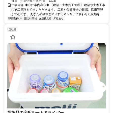
祝日 年始休暇 年間休日 121日
仕事内容: ◆◇仕事内容◇◆ 【建築・土木施工管理】 建築や土木工事
の施工管理を担当いただきます。 工程や品質安全の確認、原価管理
が中心です。 あなたの経験と希望するキャリアに合わせた現場を...
即日勤務OK
固定時間制
交通費支給
昇給あり
正社員
乳製品の宅配ルートドライバー