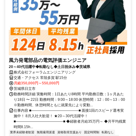
風力発電部品の電気評価エンジニア
20～40代活躍中◆転勤なし◆土日祝休み◆茨城県
株式会社フォーラムエンジニアリング
交通・アクセス 常陸多賀 駅15分
月給350,000円～550,000円
茨城県日立市
勤務時間詳細 実働時間：1日あたり8時間 平均勤務日数：1ヶ月あた
り18日 〜 22日 勤務時間：9:00～18:00 休憩時間：12：00～13：00
※勤務時間、休憩時間ともに就業先により変動...
仕事内容 ■―――――――――――――■ 面接1回のスピード選考実
施中！ 8月入社大歓迎！ ★20～30代活躍中！
■―――――――――――――■ ◆経験者月給35万円～ ◆月平均残業
時間8.15h...
業界未経験者歓迎
無期雇用派遣
資格取得支援あり
固定時間制
転勤なし