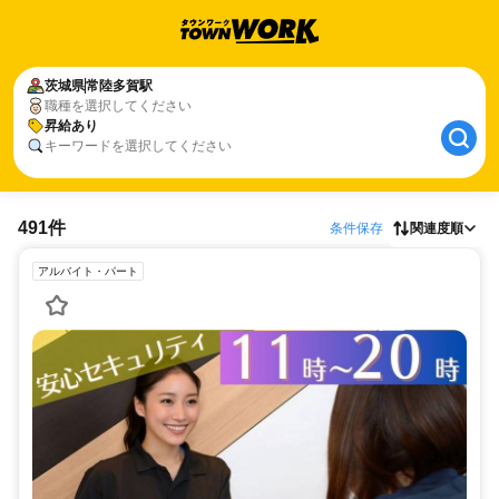
茨城県
常陸多賀駅
職種を選択してください
昇給あり
キーワードを選択してください
491件
条件保存
関連度順
アルバイト・パート