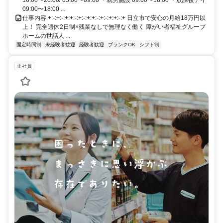
09:00〜18:00 ...
仕事内容 +:-:+:-:+:+:-:+:-:+:+:-:+:-:+:+:-:+ 日立市で安心の月給18万円以
上！ 完全週休2日制×残業なしで無理なく働く 障がい者福祉グループ
ホームの世話人 ...
固定時間制
未経験者歓迎
経験者歓迎
ブランクOK
シフト制
正社員