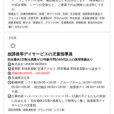
ク、 ユニットバス清掃、備品補充などをお任せします。 掃除機かけ
や拭き掃除、シーツの交換など、 ご家庭でのお掃除とほぼ同じです
が、 ...
制服あり
扶養内勤務OK
副業・WワークOK
主婦・主夫歓迎
資格取得支援あり
フリーター歓迎
学歴不問
車通勤OK
平日のみOK
学生歓迎
未経験者歓迎
午前
経験者歓迎
駅ナカ
研修あり
ブランクOK
交通費支給
長期歓迎
駅近5分以内
週2・3日からOK
正社員
放課後等デイサービスの児童指導員
完全週休2日制＆残業ゼロ/年齢不問の60代以上の採用実績あり
株式会社 UNION WORKS
最寄駅 常陸多賀駅 交通アクセス JR常磐線 常陸多賀駅から徒歩で約
8〜10分です。
月給180,000円～240,000円
茨城県日立市
勤務時間 シフト制 09:00〜18:00 ・グループホーム 16:00〜20:00/
05:00〜09:00 ・就労施設 09:00〜18:00 ・放課後デイ 09:00〜18:00
※残...
仕事内容 +:-:+:-:+:+:-:+:-:+:+:-:+:-:+:+:-:+ 10～12歳の子どもたちの笑顔
に出会える！ 完全週休2日制×残業なしで無理なく働く 放課後等デイ
サービスの児童指...
固定時間制
経験者歓迎
ブランクOK
シフト制