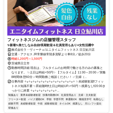
フィットネスジムの店舗管理スタッフ
✨新着✨身だしなみ自由❗長期歓迎＆社員登用もあり⭐女性活躍中
株式会社ラ・ヴィーチェ/エニタイムフィットネス 日立鮎川店
交通・アクセス JR常磐線常陸多賀駅より車8分／徒歩20分
時給1,200円～1,500円
茨城県日立市
勤務時間詳細 現在は、フルタイムのお時間で働ける方のみの募集と
なります。 ✨土日は時給+50円✨ 【フルタイム】11:00～20:00 ✅実働
8時間/休憩60分 ✅時間勤務ご相談ください！ ✅主婦（...
仕事内容 ✧⁎✧⁎✧⁎✧⁎✧⁎✧⁎✧⁎✧⁎✧⁎✧⁎✧⁎✧⁎✧ ✨未経験歓迎❗フィッ
トネス知識不要 ✨昇給随時❗土日は時給UP♪+50円 ✨残業なし❗20:00き
っかりに終業 ✧⁎✧⁎✧⁎✧⁎✧⁎✧⁎✧...
制服あり
業界未経験者歓迎
扶養内勤務OK
社員登用あり
主婦・主夫歓迎
フリーター歓迎
バイク通勤OK
早朝
学歴不問
車通勤OK
職場見学可
転勤なし
経験不問
未経験者歓迎
午前
経験者歓迎
ネイルOK
残業なし
月1シフト提出
研修あり