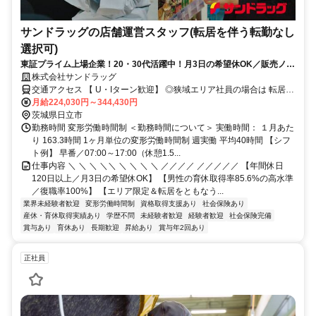
サンドラッグの店舗運営スタッフ(転居を伴う転勤なし
選択可)
東証プライム上場企業！20・30代活躍中！月3日の希望休OK／販売ノル
マなし／年収例32歳SV816万円／販促企画～商品管理など店舗運営がメ
株式会社サンドラッグ
インの仕事
交通アクセス 【 U・Iターン歓迎】 ◎狭域エリア社員の場合は 転居を
伴う転勤はありません。 ◎マイカー通勤OK
月給224,030円～344,430円
茨城県日立市
勤務時間 変形労働時間制 ＜勤務時間について＞ 実働時間： １月あた
り 163.3時間 1ヶ月単位の変形労働時間制 週実働 平均40時間 【シフ
ト例】 早番／07:00～17:00（休憩1.5...
仕事内容 ＼ ＼ ＼ ＼＼ ＼ ＼ ＼ ＼ ／／／／ ／／／／／ 【年間休日
120日以上／月3日の希望休OK】 【男性の育休取得率85.6%の高水準
／復職率100%】 【エリア限定＆転居をともなう...
業界未経験者歓迎
変形労働時間制
資格取得支援あり
社会保険あり
産休・育休取得実績あり
学歴不問
未経験者歓迎
経験者歓迎
社会保険完備
賞与あり
育休あり
長期歓迎
昇給あり
賞与年2回あり
正社員