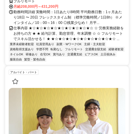
フルリモート
月給208,000円～431,200円
勤務時間詳細 実働時間：1日あたり8時間 平均勤務日数：1ヶ月あた
り18日 〜 20日 フレックスタイム制 （標準労働時間／1日8h） ※メ
インタイム／10：00～16：00 ◎残業少なめ！ 月平...
仕事内容 ★☆★☆★☆★☆★☆★☆★☆★☆★☆ ☆ 労務実務経験を
お持ちの方 ★ ★ 給与計算、勤怠管理、年末調整 ☆ ☆ フルリモート
でスキル活かせる！ ★ ★☆★☆★☆★☆★☆★☆★☆★☆★☆ ...
業界未経験者歓迎
社員登用あり
副業・WワークOK
主婦・主夫歓迎
資格取得支援あり
学歴不問
転勤なし
フルリモート
交通費全額支給
経験者歓迎
ネイルOK
研修あり
在宅OK
賞与あり
交通費支給
ピアスOK
土日祝休み
服装自由
髪型・髪色自由
アルバイト・パート