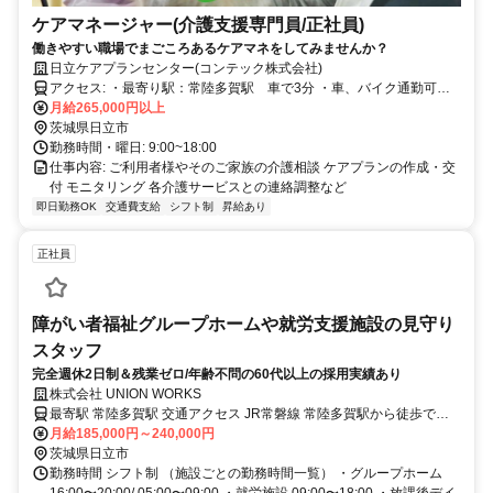
ケアマネージャー(介護支援専門員/正社員)
働きやすい職場でまごころあるケアマネをしてみませんか？
日立ケアプランセンター(コンテック株式会社)
アクセス: ・最寄り駅：常陸多賀駅 車で3分 ・車、バイク通勤可、
自転車通勤可(駐車場完備)
月給265,000円以上
茨城県日立市
勤務時間・曜日: 9:00~18:00
仕事内容: ご利用者様やそのご家族の介護相談 ケアプランの作成・交
付 モニタリング 各介護サービスとの連絡調整など
即日勤務OK
交通費支給
シフト制
昇給あり
正社員
障がい者福祉グループホームや就労支援施設の見守り
スタッフ
完全週休2日制＆残業ゼロ/年齢不問の60代以上の採用実績あり
株式会社 UNION WORKS
最寄駅 常陸多賀駅 交通アクセス JR常磐線 常陸多賀駅から徒歩で約
8〜10分です。
月給185,000円～240,000円
茨城県日立市
勤務時間 シフト制 （施設ごとの勤務時間一覧） ・グループホーム
16:00〜20:00/ 05:00〜09:00 ・就労施設 09:00〜18:00 ・放課後デイ