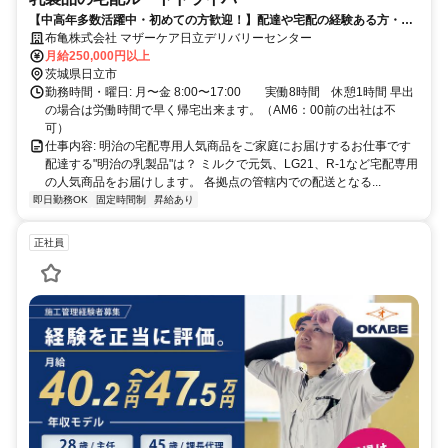
【中高年多数活躍中・初めての方歓迎！】配達や宅配の経験ある方・好
きな方歓迎
布亀株式会社 マザーケア日立デリバリーセンター
月給250,000円以上
茨城県日立市
勤務時間・曜日: 月〜金 8:00〜17:00 実働8時間 休憩1時間 早出
の場合は労働時間で早く帰宅出来ます。（AM6：00前の出社は不
可）
仕事内容: 明治の宅配専用人気商品をご家庭にお届けするお仕事です
配達する"明治の乳製品"は？ ミルクで元気、LG21、R-1など宅配専用
の人気商品をお届けします。 各拠点の管轄内での配送となる...
即日勤務OK
固定時間制
昇給あり
正社員