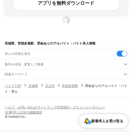
アプリを無料ダウンロード
茨城県、常陸多賀駅、昇給ありのアルバイト・バイト求人情報
求人の詳細を表示
条件を追加・変更して検索
市区町村を追加・変更
関連キーワード
完全在宅ワーク 全国
シール貼り 在宅
現在地周辺
ガチャガチャ
犬カフェ
茨城県
駅を追加・変更
バイトTOP
茨城県
日立市
常陸多賀駅
昇給ありのアルバイト・バイ
茨城県
すべて
ト・求人
水戸市
日立市
土浦市
古河市
石岡市
結城市
龍ケ崎市
下妻市
常総市
常陸太田市
職種を追加・変更
JR常磐線(取手～いわき)
高萩市
北茨城市
笠間市
取手市
牛久市
つくば市
ひたちなか市
鹿嶋市
潮来市
取手駅
藤代駅
龍ケ崎市駅
牛久駅
ひたち野うしく駅
荒川沖駅
土浦駅
神立駅
高浜駅
飲食・フードサービス
守谷市
常陸大宮市
那珂市
筑西市
坂東市
稲敷市
かすみがうら市
桜川市
神栖市
特徴を追加・変更
石岡駅
羽鳥駅
岩間駅
友部駅
内原駅
赤塚駅
偕楽園駅
水戸駅
勝田駅
佐和駅
東海駅
飲食・フードサービス
行方市
鉾田市
つくばみらい市
すべて
小美玉市
東茨城郡
那珂郡
久慈郡
稲敷郡
結城郡
ヘルプ・お問い合わせ
サイトマップ
利用規約・プライバシーポリシー
大甕駅
常陸多賀駅
日立駅
小木津駅
十王駅
高萩駅
南中郷駅
磯原駅
大津港駅
ホールスタッフ
キッチンスタッフ
皿洗い・洗い場
精肉・鮮魚加工
給食調理
人気
猿島郡
北相馬郡
[企業]求人広告の掲載相談
雇用形態を追加・変更
パン屋（ベーカリー）
フードカウンター販売員
バー（BAR）・バーテンダー
日払いOK
高校生歓迎
学生歓迎
深夜の仕事
髪型・髪色自由
ひげOK
ネイルOK
宇都宮線
新着求人を受け取る
飲食店補助（開店・閉店準備）
飲食店（店長・マネージャー）
ピアスOK
アルバイト・パート
履歴書不要
オープニングスタッフ
留学生・外国人活躍中
古河駅
都道府県を変更
営業・販売
勤務期間
正社員
JR常磐線(上野～取手)
営業・販売
すべて
短期
契約社員
単発・1日OK
長期
期間限定（春夏冬休み等）