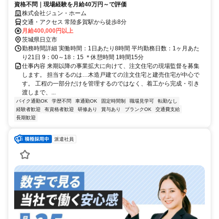
資格不問｜現場経験を月給40万円～で評価
株式会社ジュン・ホーム
交通・アクセス 常陸多賀駅から徒歩8分
月給400,000円以上
茨城県日立市
勤務時間詳細 実働時間：1日あたり8時間 平均勤務日数：1ヶ月あた
り21日 9：00～18：15 ＊休憩時間 1時間15分
仕事内容 来期以降の事業拡大に向けて、注文住宅の現場監督を募集
します。 担当するのは…木造戸建ての注文住宅と建売住宅が中心で
す。 工程の一部分だけを管理するのではなく、着工から完成・引き
渡しまで、...
バイク通勤OK
学歴不問
車通勤OK
固定時間制
職場見学可
転勤なし
経験者歓迎
有資格者歓迎
研修あり
賞与あり
ブランクOK
交通費支給
長期歓迎
派遣社員