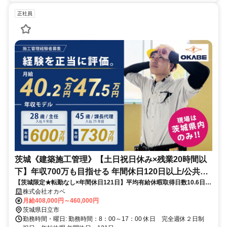
正社員
茨城《建築施工管理》【土日祝日休み×残業20時間以
下】年収700万も目指せる 年間休日120日以上/公共工
【茨城限定★転勤なし×年間休日121日】平均有給休暇取得日数10.6日！
事メイン/正社員
嬉しい入社お祝い金15万円支給♪
株式会社オカベ
月給408,000円～460,000円
茨城県日立市
勤務時間・曜日: 勤務時間：8：00～17：00 休日 完全週休２日制