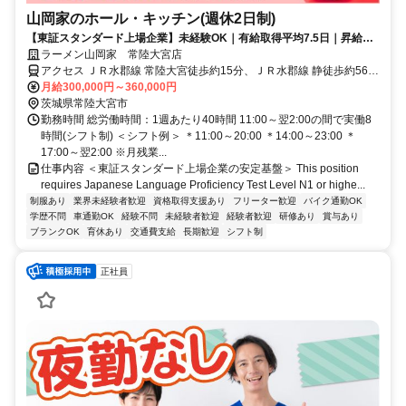
山岡家のホール・キッチン(週休2日制)
【東証スタンダード上場企業】未経験OK｜有給取得平均7.5日｜昇給・
賞与年2回｜残業代は1分単位
ラーメン山岡家 常陸大宮店
アクセス ＪＲ水郡線 常陸大宮徒歩約15分、ＪＲ水郡線 静徒歩約56
分、ＪＲ水郡線 瓜連東側出入口徒歩約69分 常陸大宮駅より車で3分
月給300,000円～360,000円
茨城県常陸大宮市
勤務時間 総労働時間：1週あたり40時間 11:00～翌2:00の間で実働8
時間(シフト制) ＜シフト例＞ ＊11:00～20:00 ＊14:00～23:00 ＊
17:00～翌2:00 ※月残業...
仕事内容 ＜東証スタンダード上場企業の安定基盤＞ This position
requires Japanese Language Proficiency Test Level N1 or highe...
制服あり
業界未経験者歓迎
資格取得支援あり
フリーター歓迎
バイク通勤OK
学歴不問
車通勤OK
経験不問
未経験者歓迎
経験者歓迎
研修あり
賞与あり
ブランクOK
育休あり
交通費支給
長期歓迎
シフト制
正社員