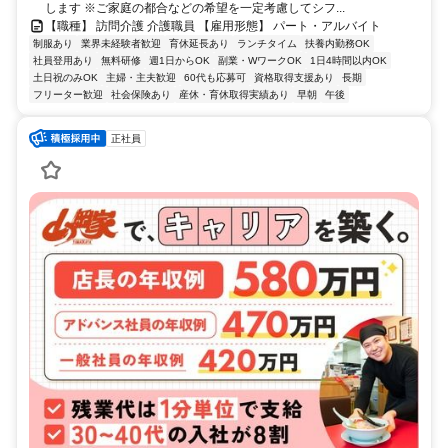
します ※ご家庭の都合などの希望を一定考慮してシフ...
【職種】 訪問介護 介護職員 【雇用形態】 パート・アルバイト
制服あり
業界未経験者歓迎
育休延長あり
ランチタイム
扶養内勤務OK
社員登用あり
無料研修
週1日からOK
副業・WワークOK
1日4時間以内OK
土日祝のみOK
主婦・主夫歓迎
60代も応募可
資格取得支援あり
長期
フリーター歓迎
社会保険あり
産休・育休取得実績あり
早朝
午後
正社員