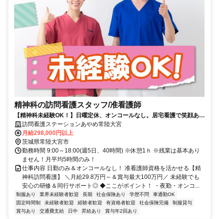
精神科の訪問看護スタッフ/准看護師
【精神科未経験OK！】日曜定休、オンコールなし。居宅看護で笑顔あふ
れる毎日をサポート。
訪問看護ステーションあやめ常陸大宮
月給298,000円以上
茨城県常陸大宮市
勤務時間 9:00～18:00(週5日、40時間) ※休憩1ｈ ※残業は基本あり
ません！月平均5時間のみ！
仕事内容 日勤のみ＆オンコールなし！ 准看護師資格を活かせる【精
神科訪問看護】 ＼月給29.8万円～＆賞与最大100万円／ 未経験でも
安心の研修＆同行サポート◎ ◆ここがポイント！ ・夜勤・オンコ...
制服あり
業界未経験者歓迎
長期
社会保険あり
学歴不問
車通勤OK
固定時間制
未経験者歓迎
経験者歓迎
有資格者歓迎
社会保険完備
制服貸与
賞与あり
交通費支給
日中
昇給あり
賞与年2回あり