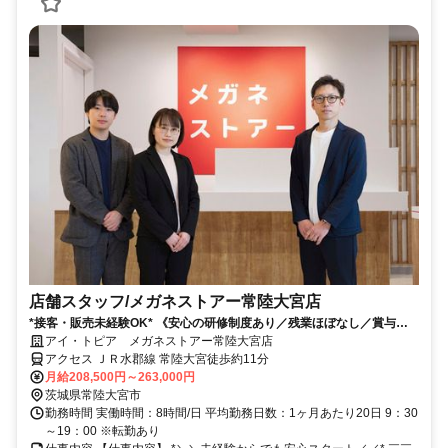
店舗スタッフ/メガネストアー常陸大宮店
*接客・販売未経験OK* 《安心の研修制度あり／残業ほぼなし／賞与年2
回／インセンティブあり》
アイ・トピア メガネストアー常陸大宮店
アクセス ＪＲ水郡線 常陸大宮徒歩約11分
月給208,500円～263,000円
茨城県常陸大宮市
勤務時間 実働時間：8時間/日 平均勤務日数：1ヶ月あたり20日 9：30
～19：00 ※転勤あり