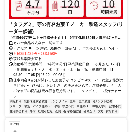
「タフグミ」等の有名お菓子メーカー製造スタッフ(リ
ーダー候補)
【年収400万円以上を目指せます！】【年間休日120日／賞与4.7ヶ月／
残業少なめ】 今までの経験を活かしながらリーダー職を目指せるポジシ
カバヤ食品株式会社 関東工場
ョンです！「選んでよかった」を、働くすべての人に。「タフグミ」
アクセス JR「水戸駅」経由の「国長入口」バス停より徒歩15分 ／マ
「塩分チャージタブレッツ」「セボンスター」「さくさくぱんだ」「ほ
イカー通勤OK／無料駐車場完備
月給251,429円～283,658円
ねほねザウルス」等のヒット連発を支える誇りと、業界屈指の待遇を同
茨城県常陸大宮市
時に手に入れませんか？ 平均勤続16.5年が証明する「心理的安全」と、
勤務時間 実働時間：7時間30分/日 平均勤務日数：1ヶ月あたり20日
最新設備のクリーンルームで叶える「スマートな働き方」。 ただの作業
・勤務曜日：月・火・水・木・金・土・日・祝 ・勤務時間： [1]
で終わらせない、日本中の笑顔を作る司令塔へ。
08:30～17:05 [2] 15:30～00:05 [...
仕事内容 ■自分が関わったお菓子が コンビニやスーパーに並ぶ格別の
喜びを♪ ■「ひらけ、おいしさ」の決意を込めて。増員募集。 今、カ
バヤ食品の商品は売れ行き絶好調です。 「タフグミ」 「塩分チャー
ジ...
制服あり
業界未経験者歓迎
ランチタイム
主婦・主夫歓迎
週1シフト提出
フリーター歓迎
バイク通勤OK
早朝
学歴不問
車通勤OK
職場見学可
経験不問
住宅手当あり
午前
経験者歓迎
夜間
有資格者歓迎
研修あり
夕方
賞与あり
正社員