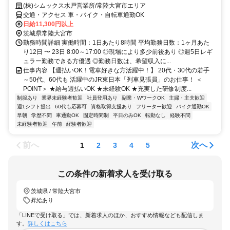
(株)シムックス水戸営業所/常陸大宮市エリア
交通・アクセス 車・バイク・自転車通勤OK
日給11,300円以上
茨城県常陸大宮市
勤務時間詳細 実働時間：1日あたり8時間 平均勤務日数：1ヶ月あた
り12日 〜 23日 8:00～17:00 ◎現場により多少前後あり ◎週5日レギ
ュラー勤務できる方優遇 ◎勤務日数は、希望収入に...
仕事内容 【週払いOK！電車好きな方活躍中！】 20代・30代の若手
～50代、60代も 活躍中のJR東日本「列車見張員」のお仕事！ ＜
POINT＞ ★給与週払いOK ★未経験OK ★充実した研修制度...
制服あり
業界未経験者歓迎
社員登用あり
副業・WワークOK
主婦・主夫歓迎
週1シフト提出
60代も応募可
資格取得支援あり
フリーター歓迎
バイク通勤OK
早朝
学歴不問
車通勤OK
固定時間制
平日のみOK
転勤なし
経験不問
未経験者歓迎
午前
経験者歓迎
前へ
次へ
1
2
3
4
5
この条件の新着求人を受け取る
茨城県 / 常陸大宮市
昇給あり
「LINEで受け取る」では、新着求人のほか、おすすめ情報なども配信しま
す。
詳しくはこちら