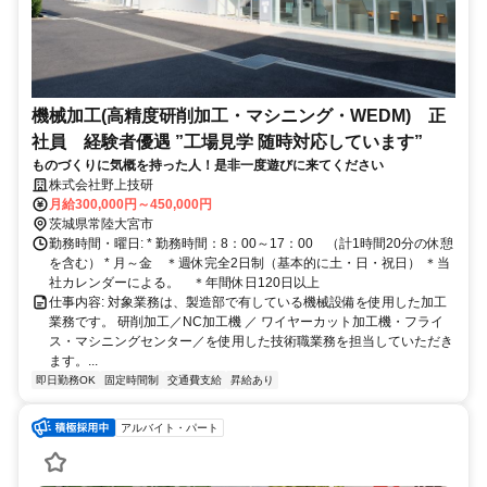
機械加工(高精度研削加工・マシニング・WEDM) 正
社員 経験者優遇 ”工場見学 随時対応しています”
ものづくりに気概を持った人！是非一度遊びに来てください
株式会社野上技研
月給300,000円～450,000円
茨城県常陸大宮市
勤務時間・曜日: * 勤務時間：8：00～17：00 （計1時間20分の休憩
を含む） * 月～金 ＊週休完全2日制（基本的に土・日・祝日） ＊当
社カレンダーによる。 ＊年間休日120日以上
仕事内容: 対象業務は、製造部で有している機械設備を使用した加工
業務です。 研削加工／NC加工機 ／ ワイヤーカット加工機・フライ
ス・マシニングセンター／を使用した技術職業務を担当していただき
ます。...
即日勤務OK
固定時間制
交通費支給
昇給あり
アルバイト・パート