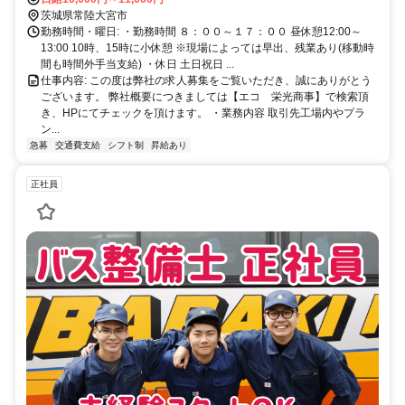
茨城県常陸大宮市
勤務時間・曜日: ・勤務時間 ８：００～１７：００ 昼休憩12:00～
13:00 10時、15時に小休憩 ※現場によっては早出、残業あり(移動時
間も時間外手当支給) ・休日 土日祝日 ...
仕事内容: この度は弊社の求人募集をご覧いただき、誠にありがとう
ございます。 弊社概要につきましては【エコ 栄光商事】で検索頂
き、HPにてチェックを頂けます。 ・業務内容 取引先工場内やプラ
ン...
急募
交通費支給
シフト制
昇給あり
正社員