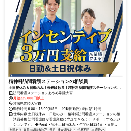
精神科訪問看護ステーションの相談員
土日祝休み＆日勤のみ！未経験歓迎！精神科訪問看護ステーションの相
談員【医療行為なし】
訪問看護ステーションあやめ常陸大宮
月給225,000円以上
茨城県常陸大宮市
勤務時間 9:00～18:00(週5日、40時間勤務) ※休憩1時間
仕事内容 土日祝休み・日勤のみ！ 精神科訪問看護ステーションの相
談員募集 訪問看護師が看護業務に専念できるよう サポートするポジ
ションです。 ◆Point ・完全土日祝休み・年間休日124日 ・日勤...
制服あり
業界未経験者歓迎
長期
社会保険あり
学歴不問
車通勤OK