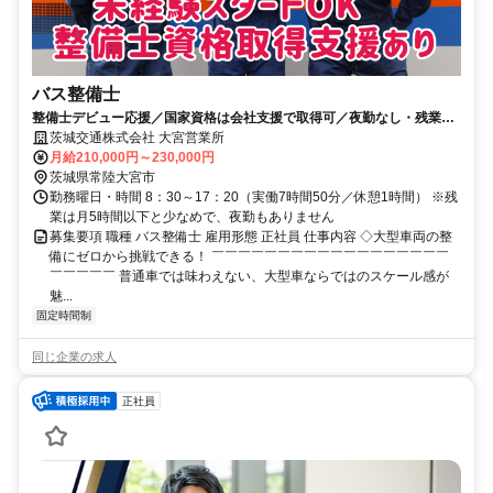
バス整備士
整備士デビュー応援／国家資格は会社支援で取得可／夜勤なし・残業月
5h
茨城交通株式会社 大宮営業所
月給210,000円～230,000円
茨城県常陸大宮市
勤務曜日・時間 8：30～17：20（実働7時間50分／休憩1時間） ※残
業は月5時間以下と少なめで、夜勤もありません
募集要項 職種 バス整備士 雇用形態 正社員 仕事内容 ◇大型車両の整
備にゼロから挑戦できる！ ￣￣￣￣￣￣￣￣￣￣￣￣￣￣￣￣￣￣
￣￣￣￣￣ 普通車では味わえない、大型車ならではのスケール感が
魅...
固定時間制
同じ企業の求人
正社員