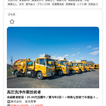
学歴不問
車通勤OK
職場見学可
転勤なし
経験不問
未経験者歓迎
午前
残業なし
夕方
賞与あり
ブランクOK
交通費支給
長期歓迎
シフト制
社割あり
正社員
高圧洗浄作業技術者
未経験者歓迎！20-30代活躍中／賞与年2回！＜特殊な技術で今後益々発
展する事業＞
株式会社 栄光商事
日給10,000円～11,000円