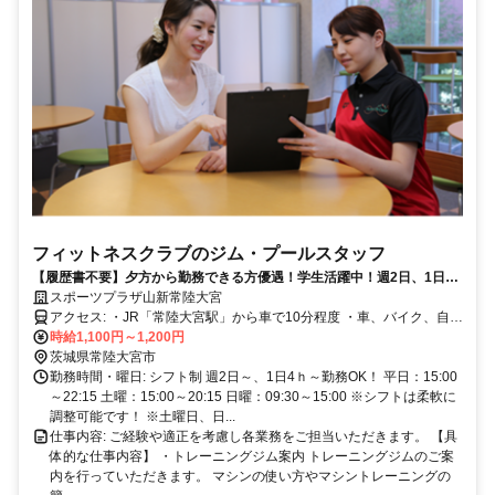
フィットネスクラブのジム・プールスタッフ
【履歴書不要】夕方から勤務できる方優遇！学生活躍中！週2日、1日
4h〜勤務可能！未経験スタートでOK！施設を無料で利用できちゃいま
スポーツプラザ山新常陸大宮
す♪
アクセス: ・JR「常陸大宮駅」から車で10分程度 ・車、バイク、自転
車通勤OK！
時給1,100円～1,200円
茨城県常陸大宮市
勤務時間・曜日: シフト制 週2日～、1日4ｈ～勤務OK！ 平日：15:00
～22:15 土曜：15:00～20:15 日曜：09:30～15:00 ※シフトは柔軟に
調整可能です！ ※土曜日、日...
仕事内容: ご経験や適正を考慮し各業務をご担当いただきます。 【具
体的な仕事内容】 ・トレーニングジム案内 トレーニングジムのご案
内を行っていただきます。 マシンの使い方やマシントレーニングの