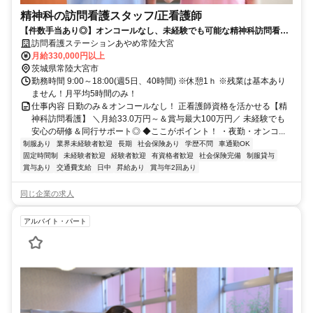
精神科の訪問看護スタッフ/正看護師
【件数手当あり◎】オンコールなし、未経験でも可能な精神科訪問看護
ステーション。正看護師募集
訪問看護ステーションあやめ常陸大宮
月給330,000円以上
茨城県常陸大宮市
勤務時間 9:00～18:00(週5日、40時間) ※休憩1ｈ ※残業は基本あり
ません！月平均5時間のみ！
仕事内容 日勤のみ＆オンコールなし！ 正看護師資格を活かせる【精
神科訪問看護】 ＼月給33.0万円～＆賞与最大100万円／ 未経験でも
安心の研修＆同行サポート◎ ◆ここがポイント！ ・夜勤・オンコ...
制服あり
業界未経験者歓迎
長期
社会保険あり
学歴不問
車通勤OK
固定時間制
未経験者歓迎
経験者歓迎
有資格者歓迎
社会保険完備
制服貸与
賞与あり
交通費支給
日中
昇給あり
賞与年2回あり
同じ企業の求人
アルバイト・パート