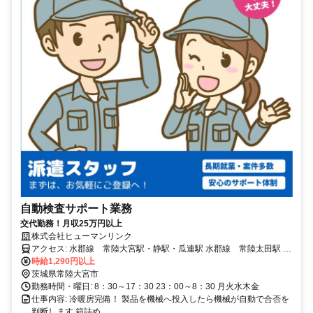
自動検査サポート業務
交代勤務！月収25万円以上
株式会社ヒューマンリンク
アクセス: 水郡線 常陸大宮駅・静駅・瓜連駅 水郡線 常陸太田駅 常
磐線 水戸駅から車で40分 【各方面から通勤してます】 常陸大宮市/
時給1,290円以上
常陸太田市/那珂市/大子/東海村/日立市/ひたちなか市/水戸市/東茨城郡
茨城県常陸大宮市
城里町
勤務時間・曜日: 8：30～17：30 23：00～8：30 月火水木金
仕事内容: 冷暖房完備！ 製品を機械へ投入したら機械が自動で合否を
判断します 箱詰め