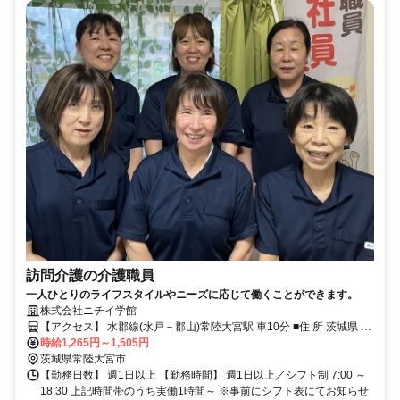
訪問介護の介護職員
一人ひとりのライフスタイルやニーズに応じて働くことができます。
株式会社ニチイ学館
【アクセス】 水郡線(水戸－郡山)常陸大宮駅 車10分 ■住 所 茨城県 常
陸大宮市 下村田2456-1 ■アクセス 水郡線(水戸－郡山)常陸大宮駅 車
時給1,265円～1,505円
10分
茨城県常陸大宮市
【勤務日数】 週1日以上 【勤務時間】 週1日以上／シフト制 7:00 ～
18:30 上記時間帯のうち実働1時間～ ※事前にシフト表にてお知らせ