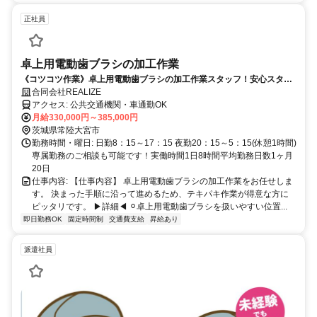
正社員
卓上用電動歯ブラシの加工作業
《コツコツ作業》卓上用電動歯ブラシの加工作業スタッフ！安心スター
ト♪
合同会社REALIZE
アクセス: 公共交通機関・車通勤OK
月給330,000円～385,000円
茨城県常陸大宮市
勤務時間・曜日: 日勤8：15～17：15 夜勤20：15～5：15(休憩1時間)
専属勤務のご相談も可能です！実働時間1日8時間平均勤務日数1ヶ月
20日
仕事内容: 【仕事内容】 卓上用電動歯ブラシの加工作業をお任せしま
す。 決まった手順に沿って進めるため、テキパキ作業が得意な方に
ピッタリです。 ▶詳細◀︎ ⚪︎卓上用電動歯ブラシを扱いやすい位置...
即日勤務OK
固定時間制
交通費支給
昇給あり
派遣社員