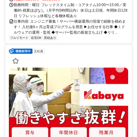
勤務時間・曜日: フレックスタイム制・コアタイム10:00〜15:00／実
働8h 残業ほぼなし（月平均5時間以内） 休日は土日祝、年間休日128
日 リフレッシュ休暇など各種休暇あり
仕事内容: エンジニア募集！サーバー構築運用の現場で経験を積めま
す！ 入社後6ヶ月は育成プログラムを用意 ▶お任せする仕事 ◆ミド
ルウェアの運用・監視 ◆サーバー監視の新規立ち上げ ◆リリ...
フルリモート
在宅OK
昇給あり
正社員