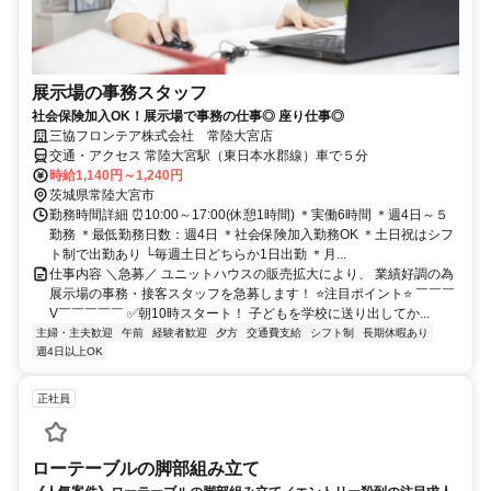
展示場の事務スタッフ
社会保険加入OK！展示場で事務の仕事◎ 座り仕事◎
三協フロンテア株式会社 常陸大宮店
交通・アクセス 常陸大宮駅（東日本水郡線）車で５分
時給1,140円～1,240円
茨城県常陸大宮市
勤務時間詳細 ⏰10:00～17:00(休憩1時間) ＊実働6時間 ＊週4日～５
勤務 ＊最低勤務日数：週4日 ＊社会保険加入勤務OK ＊土日祝はシフ
ト制で出勤あり └毎週土日どちらか1日出勤 ＊月...
仕事内容 ＼急募／ ユニットハウスの販売拡大により、 業績好調の為
展示場の事務・接客スタッフを急募します！ ⭐注目ポイント⭐ ￣￣￣
V￣￣￣￣￣ ✅朝10時スタート！ 子どもを学校に送り出してか...
主婦・主夫歓迎
午前
経験者歓迎
夕方
交通費支給
シフト制
長期休暇あり
週4日以上OK
正社員
ローテーブルの脚部組み立て