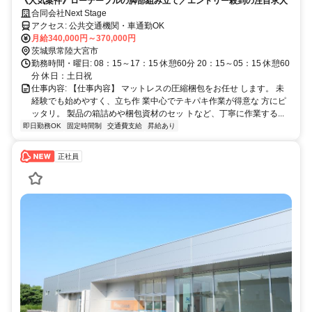
《人気案件》ローテーブルの脚部組み立て／エントリー殺到の注目求人
合同会社Next Stage
アクセス: 公共交通機関・車通勤OK
月給340,000円～370,000円
茨城県常陸大宮市
勤務時間・曜日: 08：15～17：15 休憩60分 20：15～05：15 休憩60
分 休日：土日祝
仕事内容: 【仕事内容】 マットレスの圧縮梱包をお任せ します。 未
経験でも始めやすく、立ち作 業中心でテキパキ作業が得意な 方にピ
ッタリ。 製品の箱詰めや梱包資材のセッ トなど、丁寧に作業する...
即日勤務OK
固定時間制
交通費支給
昇給あり
正社員