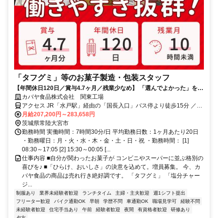
「タフグミ」等のお菓子製造・包装スタッフ
【年間休日120日／賞与4.7ヶ月／残業少なめ】 「選んでよかった」を、
働くすべての人に。「タフグミ」「塩分チャージタブレッツ」「セボン
カバヤ食品株式会社 関東工場
スター」「さくさくぱんだ」「ほねほねザウルス」等のヒット連発を支
アクセス JR「水戸駅」経由の「国長入口」バス停より徒歩15分 ／マ
える誇りと、業界屈指の待遇を同時に手に入れませんか？ 平均勤続16.5
イカー通勤OK／無料駐車場完備
月給207,200円～283,658円
年が証明する「心理的安全」と、最新設備のクリーンルームで叶える
茨城県常陸大宮市
「スマートな働き方」。 ただの作業で終わらせない、日本中の笑顔を作
勤務時間 実働時間：7時間30分/日 平均勤務日数：1ヶ月あたり20日
る司令塔へ。 カバヤ食品なら、仕事のやりがいも、家族との大切な時間
・勤務曜日：月・火・水・木・金・土・日・祝 ・勤務時間： [1]
も、何ひとつ妥協する必要はありません。
08:30～17:05 [2] 15:30～00:05 [...
仕事内容 ■自分が関わったお菓子が コンビニやスーパーに並ぶ格別の
喜びを♪ ■「ひらけ、おいしさ」の決意を込めて。増員募集。 今、カ
バヤ食品の商品は売れ行き絶好調です。 「タフグミ」 「塩分チャー
ジ...
制服あり
業界未経験者歓迎
ランチタイム
主婦・主夫歓迎
週1シフト提出
フリーター歓迎
バイク通勤OK
早朝
学歴不問
車通勤OK
職場見学可
経験不問
未経験者歓迎
住宅手当あり
午前
経験者歓迎
夜間
有資格者歓迎
研修あり
夕方