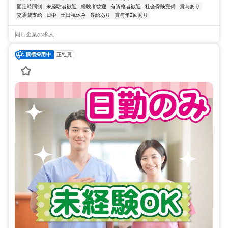
固定時間制
未経験者歓迎
経験者歓迎
有資格者歓迎
社会保険完備
賞与あり
交通費支給
日中
土日祝休み
昇給あり
賞与年2回あり
同じ企業の求人
正社員