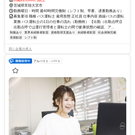
月給223,000円以上
茨城県常陸大宮市
勤務曜日・時間 週40時間労働制（シフト制、早番、遅番勤務あり）
募集要項 職種 バス運転士 雇用形態 正社員 仕事内容 路線バスの運転
業務 バス運転士の1日の仕事の流れ（勤務例） 【出勤（出勤点呼)】
出勤点呼では運行管理者と運転士の間で健康状態の確認、ア...
制服あり
業界未経験者歓迎
資格取得支援あり
未経験者歓迎
社会保険完備
長期歓迎
シフト制
同じ企業の求人
アルバイト・パート