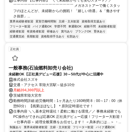
仕事内容 【仕事内容】 *＼＼未経験からでも安心スタート／／* ￣￣
￣￣￣￣￣￣￣￣￣￣￣￣￣￣￣￣￣ メガネストアーで働くスタッ
フのほとんどが、未経験からの挑戦！ 「嬉しい待遇」＆「働きやす
さ抜群」...
業界未経験者歓迎
変形労働時間制
主婦・主夫歓迎
資格取得支援あり
フリーター歓迎
バイク通勤OK
学歴不問
車通勤OK
経験不問
未経験者歓迎
経験者歓迎
有資格者歓迎
研修あり
賞与あり
ブランクOK
育休あり
交通費支給
長期歓迎
資格取得手当あり
社割あり
正社員
一般事務(石油燃料卸売り会社)
未経験OK【正社員デビュー応援】30～50代が中心に活躍中
株式会社スズキ
交通・アクセス 常陸大宮駅～徒歩10分
月給204,300円以上
茨城県常陸大宮市
勤務時間詳細 総労働時間：1ヶ月あたり160時間 8：00～17：00（休
憩60分） 【残業ほぼなし】 ＊原則定時退社です！
仕事内容 ＼＼基本定時退社！柔軟に働ける環境／／ 事務未経験でも
PC操作ができれば応募OK 正社員デビュー応援！フリーター大歓迎！
＜仕事内容＞ 経理全般業務をお任せします！ ＜具体的には…＞ ・...
制服あり
業界未経験者歓迎
主婦・主夫歓迎
フリーター歓迎
バイク通勤OK