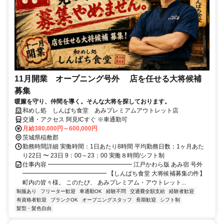
11月開業 オープニング号外 店を任せる大将候補
募集
暖簾を守り、仲間を導く。そんな大将を探しております。
和めし処 しんぱち食堂 あみプレミアムアウトレット店
交通・アクセス 阿見ICすぐ ※車通勤可
月給380,000円～600,000円
茨城県稲敷郡
勤務時間詳細 実働時間：1日あたり8時間 平均勤務日数：1ヶ月あた
り22日 〜 23日 9：00～23：00 実働８時間/シフト制
仕事内容 ━━━━━━━━━━━━━━ 江戸かわら版 あみ宿 号外
━━━━━━━━━━━━━━ 【しんぱち食堂 大将候補募集の件】
町内の皆々様。 このたび、 あみプレミアム・アウトレット...
制服あり
フリーター歓迎
車通勤OK
経験不問
交通費全額支給
経験者歓迎
有資格者歓迎
ブランクOK
オープニングスタッフ
長期歓迎
シフト制
髪型・髪色自由