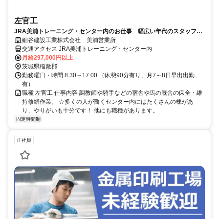
左官工
JRA美浦トレーニング・センター内のお仕事 幅広い年代のスタッフが
活躍中の職場 正社員募集！
細谷建設工業株式会社 美浦営業所
交通アクセス JRA美浦トレーニング・センター内
月給297,000円以上
茨城県稲敷郡
勤務曜日・時間 8:30～17:00 （休憩90分有り、月7～8日早出出勤
有）
職種 左官工 仕事内容 調教師や騎手などの宿舎や馬の厩舎の保全・維
持修繕作業。 ☆多くの人が働くセンター内にはたくさんの棟があ
り、やりがいも十分です！ 他にも職種があります。
固定時間制
正社員