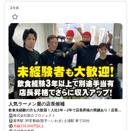
正社員
人気ラーメン屋の店長候補
飲食未経験の方も大歓迎！入社1年～2年で店長昇格の実績あり！店長昇
格後は月給40万円～（経験考慮）
株式会社龍介プロジェクト
最寄駅 JR常磐線(取手～いわき) 土浦駅 車で10分
月給230,000円以上