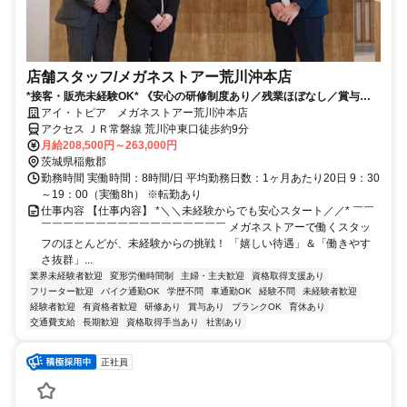
店舗スタッフ/メガネストアー荒川沖本店
*接客・販売未経験OK* 《安心の研修制度あり／残業ほぼなし／賞与年2
回／インセンティブあり》
アイ・トピア メガネストアー荒川沖本店
アクセス ＪＲ常磐線 荒川沖東口徒歩約9分
月給208,500円～263,000円
茨城県稲敷郡
勤務時間 実働時間：8時間/日 平均勤務日数：1ヶ月あたり20日 9：30
～19：00（実働8h） ※転勤あり
仕事内容 【仕事内容】 *＼＼未経験からでも安心スタート／／* ￣￣
￣￣￣￣￣￣￣￣￣￣￣￣￣￣￣￣￣ メガネストアーで働くスタッ
フのほとんどが、未経験からの挑戦！ 「嬉しい待遇」＆「働きやす
さ抜群」...
業界未経験者歓迎
変形労働時間制
主婦・主夫歓迎
資格取得支援あり
フリーター歓迎
バイク通勤OK
学歴不問
車通勤OK
経験不問
未経験者歓迎
経験者歓迎
有資格者歓迎
研修あり
賞与あり
ブランクOK
育休あり
交通費支給
長期歓迎
資格取得手当あり
社割あり
正社員