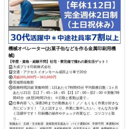
機械オペレーター(お菓子缶などを作る金属印刷用機
械)
【学歴・資格・経験不問】社宅・寮完備で憧れの新生活ゲット！
大成ブリキ印刷株式会社
交通・アクセス イオンモール成田より車で20分
月給205,000円～363,000円
茨城県稲敷郡
勤務時間詳細 実働時間：1日あたり7時間45分 平均勤務日数：1ヶ月
あたり21日 【1】7：45～16：45 【2】17：00～翌2：00 ※実働7時
間45分（休憩1時間15分） ※日勤と夜勤は週で...
仕事内容 ＼＼ 深夜2時までの勤務あり！ ／／ もくもく作業が好きな
方にピッタリ！ 「人と話すより、作業に集中したい」 そんな方が多
く活躍中です！ 印刷機の操作やチェック作業など、 コツコツと取
り...
制服あり
主婦・主夫歓迎
資格取得支援あり
バイク通勤OK
学歴不問
車通勤OK
職場見学可
転勤なし
経験不問
未経験者歓迎
住宅手当あり
夜間
食費補助あり