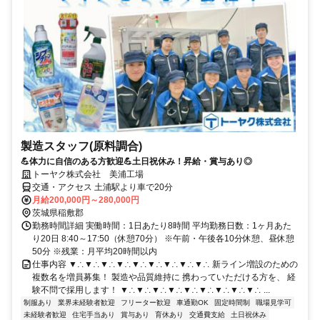
製造スタッフ(原料調合)
💪体力に自信のある方歓迎💪土日祝休み！昇給・賞与あり◎
トーヤク株式会社 美浦工場
交通・アクセス 土浦駅より車で20分
月給200,000円～280,000円
茨城県稲敷郡
勤務時間詳細 実働時間：1日あたり8時間 平均勤務日数：1ヶ月あた
り20日 8:40～17:50（休憩70分） ※午前・午後各10分休憩、昼休憩
50分 ※残業：月平均20時間以内
仕事内容 ▼∴▼∴▼∴▼∴▼∴▼∴▼∴▼∴▼∴ 新ライン増設のための
複数名を増員募集！ 製造や品質維持に 携わっていただける方を、 経
験不問で採用します！ ▼∴▼∴▼∴▼∴▼∴▼∴▼∴▼∴▼∴ ...
制服あり
業界未経験者歓迎
フリーター歓迎
車通勤OK
固定時間制
職場見学可
未経験者歓迎
住宅手当あり
賞与あり
育休あり
交通費支給
土日祝休み