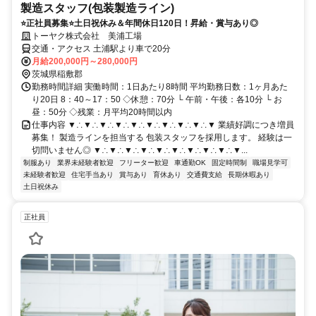
製造スタッフ(包装製造ライン)
⭐正社員募集⭐土日祝休み＆年間休日120日！昇給・賞与あり◎
トーヤク株式会社 美浦工場
交通・アクセス 土浦駅より車で20分
月給200,000円～280,000円
茨城県稲敷郡
勤務時間詳細 実働時間：1日あたり8時間 平均勤務日数：1ヶ月あた
り20日 8：40～17：50 ◇休憩：70分 └ 午前・午後：各10分 └ お
昼：50分 ◇残業：月平均20時間以内
仕事内容 ▼∴▼∴▼∴▼∴▼∴▼∴▼∴▼∴▼∴▼ 業績好調につき増員
募集！ 製造ラインを担当する 包装スタッフを採用します。 経験は一
切問いません◎ ▼∴▼∴▼∴▼∴▼∴▼∴▼∴▼∴▼∴▼...
制服あり
業界未経験者歓迎
フリーター歓迎
車通勤OK
固定時間制
職場見学可
未経験者歓迎
住宅手当あり
賞与あり
育休あり
交通費支給
長期休暇あり
土日祝休み
正社員