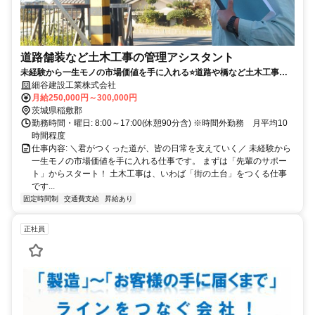
道路舗装など土木工事の管理アシスタント
未経験から一生モノの市場価値を手に入れる⭐道路や橋など土木工事の
工事現場管理のお仕事／土日祝休み・手当充実
細谷建設工業株式会社
月給250,000円～300,000円
茨城県稲敷郡
勤務時間・曜日: 8:00～17:00(休憩90分含) ※時間外勤務 月平均10
時間程度
仕事内容: ＼君がつくった道が、皆の日常を支えていく／ 未経験から
一生モノの市場価値を手に入れる仕事です。 まずは「先輩のサポー
ト」からスタート！ 土木工事は、いわば「街の土台」をつくる仕事
です...
固定時間制
交通費支給
昇給あり
正社員