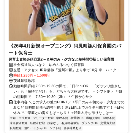
《26年4月新規オープニング》阿見町認可保育園のパ
ート保育士
保育士資格必須◎週2～＆朝のみ・夕方など短時間◎新しい保育園
社会福祉法人つなぐ ゆめふるつなぐ保育園
交通・アクセス JR常磐線「荒川沖駅」より車で10分 車・バイク・自
転車通勤OK（無料駐車場あり）
時給1,280円～1,500円
茨城県稲敷郡
勤務時間詳細 7:30〜19:30の間で、1日3h〜OK！ 「ガッツリ働きた
い」も「短時間だけ」も、どちらも大歓迎です。 ＜シフト例＞ ＊朝
の短時間で： 7:30〜10:30（3h） ＊午後からサク...
仕事内容 ＼この求人の魅力POINT／ ⭐平日のみ＆朝のみ・夕方までの
みなど 短時間勤務も調整可能！ 週2日以上でお仕事可能です！ ⭐日祝
休みでご家庭との両立もばっちり！ ⭐残業＆持ち帰りなしは一...
主婦・主夫歓迎
フリーター歓迎
学歴不問
車通勤OK
職場見学可
経験不問
未経験者歓迎
経験者歓迎
残業なし
有資格者歓迎
ブランクOK
交通費支給
長期歓迎
週2・3日からOK
シフト制
食事補助あり