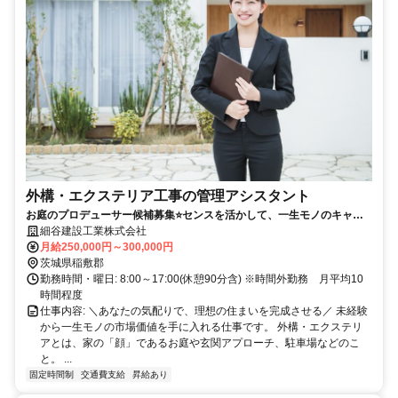
外構・エクステリア工事の管理アシスタント
お庭のプロデューサー候補募集⭐センスを活かして、一生モノのキャリ
アを／土日祝休み・手当充実・女性も活躍中
細谷建設工業株式会社
月給250,000円～300,000円
茨城県稲敷郡
勤務時間・曜日: 8:00～17:00(休憩90分含) ※時間外勤務 月平均10
時間程度
仕事内容: ＼あなたの気配りで、理想の住まいを完成させる／ 未経験
から一生モノの市場価値を手に入れる仕事です。 外構・エクステリ
アとは、家の「顔」であるお庭や玄関アプローチ、駐車場などのこ
と。 ...
固定時間制
交通費支給
昇給あり