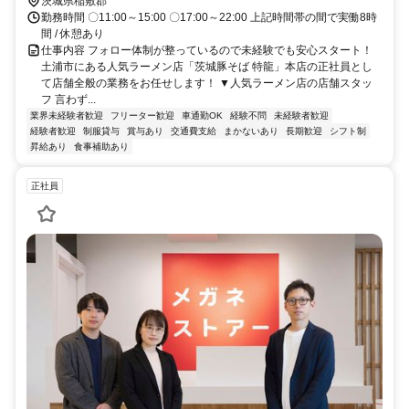
茨城県稲敷郡
勤務時間 〇11:00～15:00 〇17:00～22:00 上記時間帯の間で実働8時
間 / 休憩あり
仕事内容 フォロー体制が整っているので未経験でも安心スタート！
土浦市にある人気ラーメン店「茨城豚そば 特龍」本店の正社員とし
て店舗全般の業務をお任せします！ ▼人気ラーメン店の店舗スタッ
フ 言わず...
業界未経験者歓迎
フリーター歓迎
車通勤OK
経験不問
未経験者歓迎
経験者歓迎
制服貸与
賞与あり
交通費支給
まかないあり
長期歓迎
シフト制
昇給あり
食事補助あり
正社員