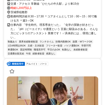
交通・アクセス 常磐線「ひたちの牛久駅」より車15分
時給1,200円以上
茨城県稲敷郡
勤務時間詳細 8:30～17:30 ＊コアタイムとして10：00～15：00で働
ける方 ＊週3～OK
仕事内容 「学生時代、理系専攻だった」 「化学の実験が好きだっ
た」 「pH（ピーエイチ）や濃度という 言葉に馴染みがある」 そんな
方にピッタリのアシスタント 業務です！ ✅具体的には… 環境に優し
い...
制服あり
業界未経験者歓迎
ランチタイム
扶養内勤務OK
副業・WワークOK
1日4時間以内OK
主婦・主夫歓迎
フリーター歓迎
バイク通勤OK
学歴不問
車通勤OK
固定時間制
職場見学可
平日のみOK
転勤なし
未経験者歓迎
交通費全額支給
午前
経験者歓迎
残業なし
アルバイト・パート