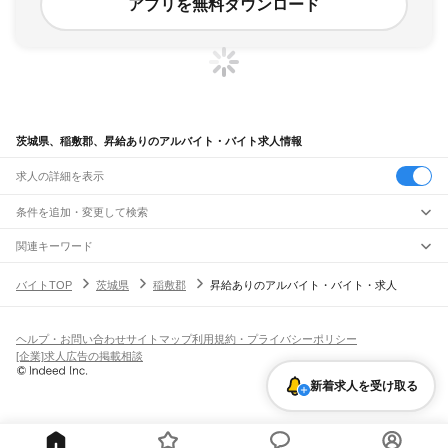
アプリを無料ダウンロード
茨城県、稲敷郡、昇給ありのアルバイト・バイト求人情報
求人の詳細を表示
条件を追加・変更して検索
市区町村を追加・変更
関連キーワード
茨城県 稲敷郡 バイト
茨城県 稲敷郡 公務員
茨城県 稲敷郡 楽な仕事
茨城県
駅を追加・変更
バイトTOP
茨城県
稲敷郡
昇給ありのアルバイト・バイト・求人
茨城県 稲敷郡 軽作業
茨城県 稲敷郡 求人
茨城県
すべて
水戸市
日立市
土浦市
古河市
石岡市
結城市
龍ケ崎市
下妻市
常総市
常陸太田市
職種を追加・変更
JR常磐線(取手～いわき)
高萩市
北茨城市
笠間市
取手市
牛久市
つくば市
ひたちなか市
鹿嶋市
潮来市
取手駅
藤代駅
龍ケ崎市駅
牛久駅
ひたち野うしく駅
荒川沖駅
土浦駅
神立駅
高浜駅
飲食・フードサービス
守谷市
常陸大宮市
那珂市
筑西市
坂東市
稲敷市
かすみがうら市
桜川市
神栖市
ヘルプ・お問い合わせ
サイトマップ
利用規約・プライバシーポリシー
特徴を追加・変更
石岡駅
羽鳥駅
岩間駅
友部駅
内原駅
赤塚駅
偕楽園駅
水戸駅
勝田駅
佐和駅
東海駅
飲食・フードサービス
行方市
鉾田市
つくばみらい市
すべて
小美玉市
東茨城郡
那珂郡
久慈郡
稲敷郡
結城郡
[企業]求人広告の掲載相談
大甕駅
常陸多賀駅
日立駅
小木津駅
十王駅
高萩駅
南中郷駅
磯原駅
大津港駅
ホールスタッフ
キッチンスタッフ
皿洗い・洗い場
精肉・鮮魚加工
給食調理
人気
猿島郡
北相馬郡
雇用形態を追加・変更
新着求人を受け取る
パン屋（ベーカリー）
フードカウンター販売員
バー（BAR）・バーテンダー
日払いOK
高校生歓迎
学生歓迎
深夜の仕事
髪型・髪色自由
ひげOK
ネイルOK
宇都宮線
飲食店補助（開店・閉店準備）
飲食店（店長・マネージャー）
ピアスOK
アルバイト・パート
履歴書不要
オープニングスタッフ
留学生・外国人活躍中
古河駅
都道府県を変更
営業・販売
勤務期間
正社員
JR常磐線(上野～取手)
営業・販売
すべて
短期
契約社員
単発・1日OK
長期
期間限定（春夏冬休み等）