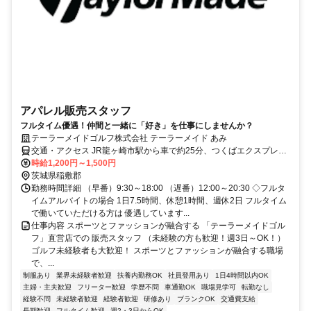
アパレル販売スタッフ
フルタイム優遇！仲間と一緒に「好き」を仕事にしませんか？
テーラーメイドゴルフ株式会社 テーラーメイド あみ
交通・アクセス JR龍ヶ崎市駅から車で約25分、つくばエクスプレス
つくば駅から車で約35分、JR荒川沖駅東口からバスで約25分、JR牛
時給1,200円～1,500円
久駅からバスで約25分（土日祝のみ）
茨城県稲敷郡
勤務時間詳細 （早番）9:30～18:00 （遅番）12:00～20:30 ◇フルタ
イムアルバイトの場合 1日7.5時間、休憩1時間、週休2日 フルタイム
で働いていただける方は 優遇しています...
仕事内容 スポーツとファッションが融合する 「テーラーメイドゴル
フ」直営店での 販売スタッフ （未経験の方も歓迎！週3日～OK！）
ゴルフ未経験者も大歓迎！ スポーツとファッションが融合する職場
で、...
制服あり
業界未経験者歓迎
扶養内勤務OK
社員登用あり
1日4時間以内OK
主婦・主夫歓迎
フリーター歓迎
学歴不問
車通勤OK
職場見学可
転勤なし
経験不問
未経験者歓迎
経験者歓迎
研修あり
ブランクOK
交通費支給
長期歓迎
フルタイム歓迎
週2・3日からOK