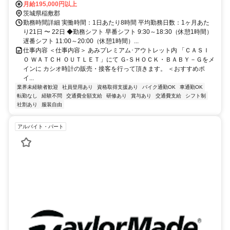
月給195,000円以上
茨城県稲敷郡
勤務時間詳細 実働時間：1日あたり8時間 平均勤務日数：1ヶ月あた
り21日 〜 22日 ◆勤務シフト 早番シフト 9:30～18:30（休憩1時間）
遅番シフト 11:00～20:00（休憩1時間）...
仕事内容 ＜仕事内容＞ あみプレミアム･アウトレット内 「ＣＡＳＩ
Ｏ ＷＡＴＣＨ ＯＵＴＬＥＴ」にて Ｇ-ＳＨＯＣＫ・ＢＡＢＹ－Ｇをメ
インに カシオ時計の販売・接客を行って頂きます。 ＜おすすめポ
イ...
業界未経験者歓迎
社員登用あり
資格取得支援あり
バイク通勤OK
車通勤OK
転勤なし
経験不問
交通費全額支給
研修あり
賞与あり
交通費支給
シフト制
社割あり
服装自由
アルバイト・パート