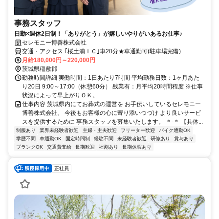
事務スタッフ
日勤×週休2日制！「ありがとう」が嬉しいやりがいあるお仕事♪
セレモニー博善株式会社
交通・アクセス ｢桜土浦ＩＣ｣車20分★車通勤可(駐車場完備)
月給180,000円～220,000円
茨城県稲敷郡
勤務時間詳細 実働時間：1日あたり7時間 平均勤務日数：1ヶ月あた
り20日 9:00～17:00（休憩60分） 残業有：月平均20時間程度 ※仕事
状況によって早上がりＯＫ。
仕事内容 茨城県内にてお葬式の運営を お手伝いしているセレモニー
博善株式会社。 今後もお客様の心に寄り添いつづけ より良いサービ
スを提供するために 事務スタッフを募集いたします。 ＊-＊ 【具体...
制服あり
業界未経験者歓迎
主婦・主夫歓迎
フリーター歓迎
バイク通勤OK
学歴不問
車通勤OK
固定時間制
経験不問
未経験者歓迎
研修あり
賞与あり
ブランクOK
交通費支給
長期歓迎
社割あり
長期休暇あり
正社員