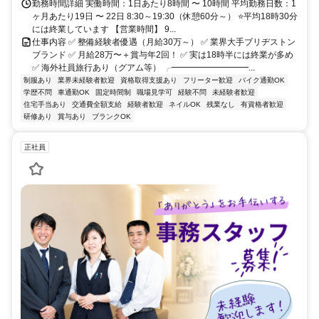
勤務時間詳細 実働時間：1日あたり8時間 〜 10時間 平均勤務日数：1
ヶ月あたり19日 〜 22日 8:30～19:30（休憩60分～） ⭐平均18時30分
には終業しています 【営業時間】 9...
仕事内容 ✅ 整備経験者優遇（月給30万～） ✅ 業界大手ブリヂストン
ブランド ✅ 月給28万〜＋賞与年2回！ ✅ 実は18時半には終業が多め
✅ 海外社員旅行あり（グアム等） ╭━━━━━━━━━...
制服あり
業界未経験者歓迎
資格取得支援あり
フリーター歓迎
バイク通勤OK
学歴不問
車通勤OK
固定時間制
職場見学可
経験不問
未経験者歓迎
住宅手当あり
交通費全額支給
経験者歓迎
ネイルOK
残業なし
有資格者歓迎
研修あり
賞与あり
ブランクOK
正社員