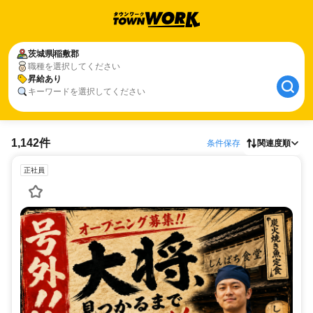
茨城県
稲敷郡
職種を選択してください
昇給あり
キーワードを選択してください
1,142件
条件保存
関連度順
正社員