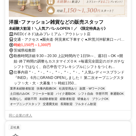
洋服･ファッション雑貨などの販売スタッフ
未経験大歓迎！＼人気アパレルOPEN！／ 《限定特典あり》
INED(イネド)あみプレミアム・アウトレット店
交通・アクセス ●圏央道･阿見東IC下車すぐ ●JR荒川沖駅東口～バス
約22分 ●カーナビをご利用の方は所在地設定を下記にお願いします。
時給1,150円～1,300円
「茨城県稲敷郡阿見町よしわら4－1－1」上記住所で検索できない場
茨城県稲敷郡
合は旧住所「茨城県稲敷郡阿見町大字吉原2700」も しくは「茨城県
勤務時間詳細 9:30～20:30 上記時間内で 1日5h～、週3日～OK ⭐開
(稲敷郡)阿見町吉原2534」でお試しください。
始･終了時間の調整もカスタマイズＯＫ ⭐毎週完全固定のガチガチな
シフトではなく、自己申告でフレキシブルにシフトをつくれ...
仕事内容 *・。*・。*・。*・。*・。*・。* 人気レディースブランド
『INED』 6月にGRAND OPENしました！ 第二次オープニングスタ
ッフ ✨大・大・大募集！✨ 時給1350...
業界未経験者歓迎
扶養内勤務OK
社員登用あり
副業・WワークOK
土日祝のみOK
フリーター歓迎
バイク通勤OK
シフト自由
学歴不問
車通勤OK
転勤なし
経験不問
未経験者歓迎
経験者歓迎
研修あり
ブランクOK
オープニングスタッフ
交通費支給
長期歓迎
フルタイム歓迎
同じ企業の求人
正社員