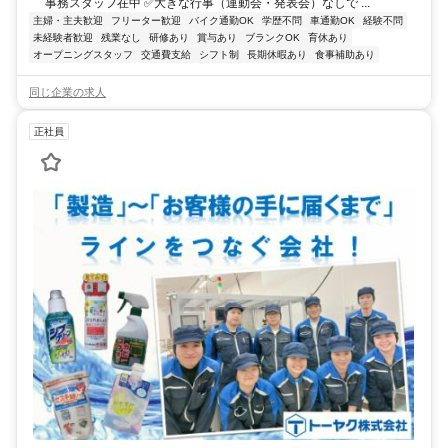
事務スタッフ在中 ✅大きな行事（運動会・発表会）なしで ...
主婦・主夫歓迎
フリーター歓迎
バイク通勤OK
学歴不問
車通勤OK
経験不問
未経験者歓迎
残業なし
研修あり
賞与あり
ブランクOK
育休あり
オープニングスタッフ
交通費支給
シフト制
長期休暇あり
食事補助あり
同じ企業の求人
正社員