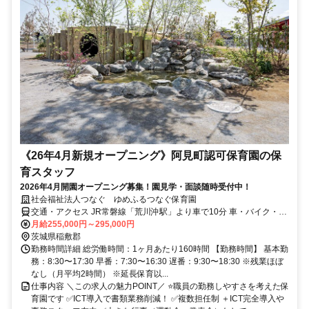
《26年4月新規オープニング》阿見町認可保育園の保
育スタッフ
2026年4月開園オープニング募集！園見学・面談随時受付中！
社会福祉法人つなぐ ゆめふるつなぐ保育園
交通・アクセス JR常磐線「荒川沖駅」より車で10分 車・バイク・自
転車通勤OK（無料駐車場あり）
月給255,000円～295,000円
茨城県稲敷郡
勤務時間詳細 総労働時間：1ヶ月あたり160時間 【勤務時間】 基本勤
務：8:30〜17:30 早番：7:30〜16:30 遅番：9:30〜18:30 ※残業ほぼ
なし（月平均2時間） ※延長保育以...
仕事内容 ＼この求人の魅力POINT／ ⭐職員の勤務しやすさを考えた保
育園です ✅ICT導入で書類業務削減！ ✅複数担任制 ＋ICT完全導入や