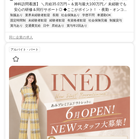
神科訪問看護】 ＼月給35.0万円～＆賞与最大100万円／ 未経験でも
安心の研修＆同行サポート◎ ◆ここがポイント！ ・夜勤・オンコ...
制服あり
業界未経験者歓迎
長期
社会保険あり
学歴不問
車通勤OK
固定時間制
未経験者歓迎
経験者歓迎
有資格者歓迎
社会保険完備
制服貸与
賞与あり
交通費支給
日中
昇給あり
賞与年2回あり
同じ企業の求人
アルバイト・パート