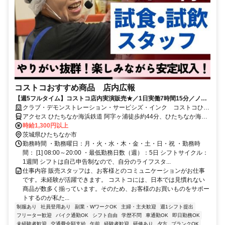
コストコおすすめ商品 店内広報
【週5フルタイム】コストコ店内実演販売★／1日実働7時間15分／ノル
マなし／日本にない海外商品の魅力を伝える
クラブ・デモンストレーション・サービシズ・インク コストコひた
ちなか 倉庫店
アクセス ひたちなか海浜鉄道 阿字ヶ浦徒歩約44分、ひたちなか海浜
鉄道 磯崎徒歩約56分、ひたちなか海浜鉄道 中根徒歩約64分 ひたちな
時給1,300円以上
か海浜鉄道「阿字ヶ浦」駅から車9分 ※車・バイク通勤可
茨城県ひたちなか市
勤務時間 ・勤務曜日：月・火・水・木・金・土・日・祝 ・勤務時
間： [1] 08:00～20:00 ・最低勤務日数（週）：5日 シフトサイクル：
1週間 シフトは自己申告制なので、自分のライフスタ...
仕事内容 販売スタッフは、お客様とのコミュニケーションがお仕事
です。未経験が活躍できます。 コストコには、日本では見慣れない
商品が数多く揃っています。そのため、お客様のお買いものをサポー
トするのが私た...
制服あり
社員登用あり
副業・WワークOK
主婦・主夫歓迎
週1シフト提出
フリーター歓迎
バイク通勤OK
シフト自由
学歴不問
車通勤OK
即日勤務OK
未経験者歓迎
交通費全額支給
午前
経験者歓迎
研修あり
夕方
ブランクOK