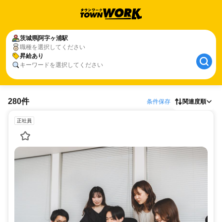
茨城県
阿字ヶ浦駅
職種を選択してください
昇給あり
キーワードを選択してください
280件
条件保存
関連度順
正社員