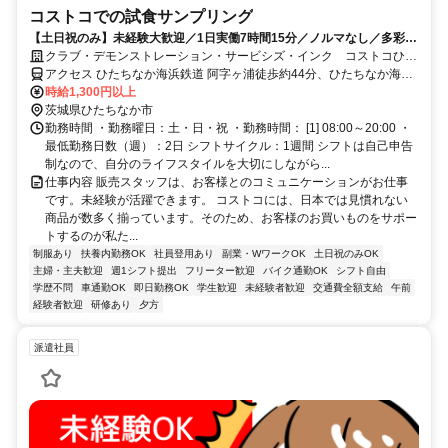
コストコでの試食サンプリング
【土日祝のみ】未経験大歓迎／1日実働7時間15分／ノルマなし／多彩な
商品のデモンストレーション
クラブ・デモンストレーション・サービシズ・インク コストコひた
ちなか 倉庫店
アクセス ひたちなか海浜鉄道 阿字ヶ浦徒歩約44分、ひたちなか海浜
鉄道 磯崎徒歩約56分、ひたちなか海浜鉄道 中根徒歩約64分 ひたちな
時給1,300円以上
か海浜鉄道「阿字ヶ浦」駅から車9分 ※車・バイク通勤可
茨城県ひたちなか市
勤務時間 ・勤務曜日：土・日・祝 ・勤務時間： [1] 08:00～20:00 ・
最低勤務日数（週）：2日 シフトサイクル：1週間 シフトは自己申告
制なので、自分のライフスタイルを大切にしながら...
仕事内容 販売スタッフは、お客様とのコミュニケーションがお仕事
です。未経験が活躍できます。 コストコには、日本では見慣れない
商品が数多く揃っています。そのため、お客様のお買いものをサポー
トするのが私た...
制服あり
扶養内勤務OK
社員登用あり
副業・WワークOK
土日祝のみOK
主婦・主夫歓迎
週1シフト提出
フリーター歓迎
バイク通勤OK
シフト自由
学歴不問
車通勤OK
即日勤務OK
学生歓迎
未経験者歓迎
交通費全額支給
午前
経験者歓迎
研修あり
夕方
派遣社員