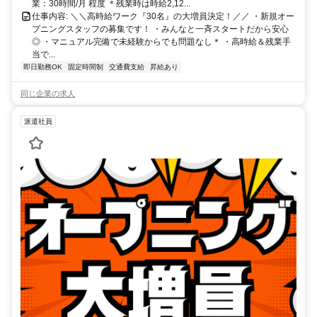
業：30時間/月 程度 ＊残業時は時給2,12...
仕事内容: ＼＼高時給ワーク『30名』の大増員決定！／／ ・新規オー
プニングスタッフの募集です！ ・みんなと一斉スタートだから安心
◎ ・マニュアル完備で未経験からでも問題なし＊ ・高時給＆残業手
当で...
即日勤務OK
固定時間制
交通費支給
昇給あり
同じ企業の求人
派遣社員