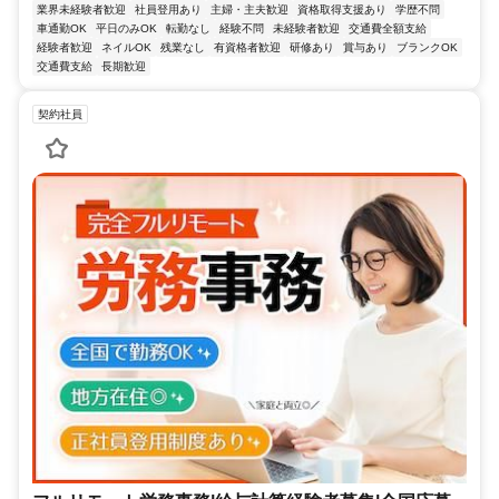
業界未経験者歓迎
社員登用あり
主婦・主夫歓迎
資格取得支援あり
学歴不問
車通勤OK
平日のみOK
転勤なし
経験不問
未経験者歓迎
交通費全額支給
経験者歓迎
ネイルOK
残業なし
有資格者歓迎
研修あり
賞与あり
ブランクOK
交通費支給
長期歓迎
契約社員