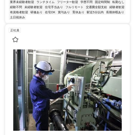
業界未経験者歓迎
ランチタイム
フリーター歓迎
学歴不問
固定時間制
転勤なし
経験不問
未経験者歓迎
住宅手当あり
フルリモート
交通費全額支給
経験者歓迎
有資格者歓迎
研修あり
在宅OK
賞与あり
育休あり
駅近5分以内
長期休暇あり
土日祝休み
正社員