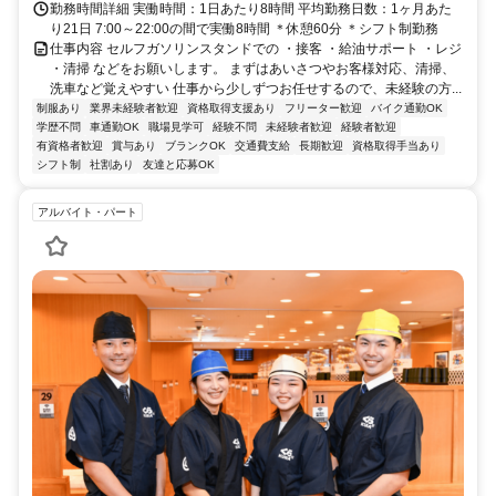
勤務時間詳細 実働時間：1日あたり8時間 平均勤務日数：1ヶ月あた
り21日 7:00～22:00の間で実働8時間 ＊休憩60分 ＊シフト制勤務
仕事内容 セルフガソリンスタンドでの ・接客 ・給油サポート ・レジ
・清掃 などをお願いします。 まずはあいさつやお客様対応、清掃、
洗車など覚えやすい 仕事から少しずつお任せするので、未経験の方...
制服あり
業界未経験者歓迎
資格取得支援あり
フリーター歓迎
バイク通勤OK
学歴不問
車通勤OK
職場見学可
経験不問
未経験者歓迎
経験者歓迎
有資格者歓迎
賞与あり
ブランクOK
交通費支給
長期歓迎
資格取得手当あり
シフト制
社割あり
友達と応募OK
アルバイト・パート