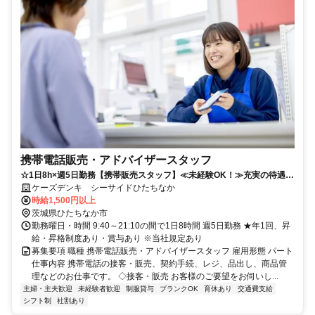
携帯電話販売・アドバイザースタッフ
☆1日8h×週5日勤務【携帯販売スタッフ】≪未経験OK！≫充実の待遇で
働きやすさ抜群◎
ケーズデンキ シーサイドひたちなか
時給1,500円以上
茨城県ひたちなか市
勤務曜日・時間 9:40～21:10の間で1日8時間 週5日勤務 ★年1回、昇
給・昇格制度あり・賞与あり ※当社規定あり
募集要項 職種 携帯電話販売・アドバイザースタッフ 雇用形態 パート
仕事内容 携帯電話の接客・販売、契約手続、レジ、品出し、商品管
理などのお仕事です。 ◇接客・販売 お客様のご要望をお伺いし...
主婦・主夫歓迎
未経験者歓迎
制服貸与
ブランクOK
育休あり
交通費支給
シフト制
社割あり