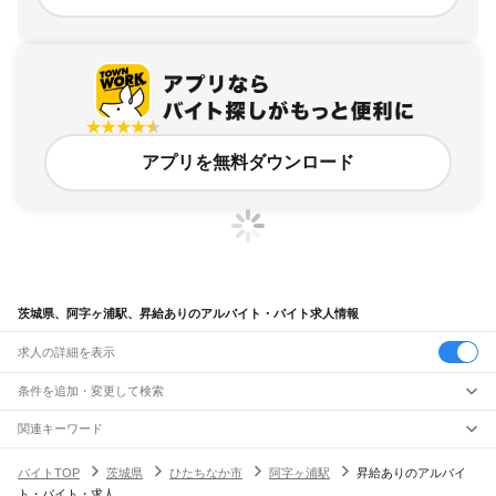
アプリを無料ダウンロード
茨城県、阿字ヶ浦駅、昇給ありのアルバイト・バイト求人情報
求人の詳細を表示
条件を追加・変更して検索
市区町村を追加・変更
関連キーワード
完全在宅ワーク 全国
シール貼り 在宅
現在地周辺
ガチャガチャ
犬カフェ
茨城県
駅を追加・変更
バイトTOP
茨城県
ひたちなか市
阿字ヶ浦駅
昇給ありのアルバイ
茨城県
すべて
ト・バイト・求人
水戸市
日立市
土浦市
古河市
石岡市
結城市
龍ケ崎市
下妻市
常総市
常陸太田市