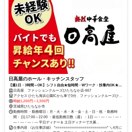
日高屋のホール・キッチンスタッフ
【週1日・3時間～OK】シフト自由★短時間・Wワーク・扶養内OK★食
事補助あり
日高屋 ファッションクルーズひたちなか店-667
アクセス ひたち海浜公園ICから車で3分、ファッションクルーズひた
ちなか内 ★車・バイク通勤OK（ガソリン代規定支給）
時給1,200円～1,500円
茨城県ひたちなか市
勤務時間 ・勤務曜日：月・火・水・木・金・土・日・祝 ・勤務時
間： [1] 17:00～22:00 ・最低勤務日数（週）：1日 ―・―・―・―・
―・―・―・― 平日ディナー＆ 土日ディナーで大募...
仕事内容 《お仕事詳細》 *=========================* ＼4月に