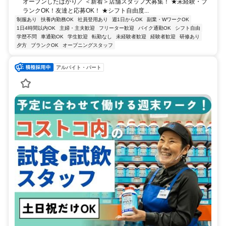
オープンしたばかり／ ＜新着＞店舗スタッフ大募集！ ★未経験・ブ
ランクOK！友達と応募OK！ ★シフト自由度...
制服あり
扶養内勤務OK
社員登用あり
週1日からOK
副業・WワークOK
1日4時間以内OK
主婦・主夫歓迎
フリーター歓迎
バイク通勤OK
シフト自由
学歴不問
車通勤OK
学生歓迎
転勤なし
未経験者歓迎
経験者歓迎
研修あり
夕方
ブランクOK
オープニングスタッフ
アルバイト・パート