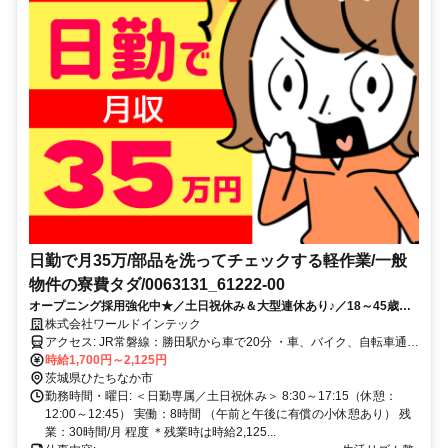
日勤で月35万/部品を洗ってチェックする軽作業/一般
物件の寮費タダ/0063131_61222-00
オープニング採用強化中★／土日祝休み＆大型連休あり♪／18～45歳の
男性が活躍中★／空調完備で快適に作業OK！／来社不要のスマホ面接
株式会社ワールドインテック
OK！
アクセス: JR常磐線：勝田駅から車で20分 ・車、バイク、自転車通勤
OK ・無料駐車場あり ・交通費規定内支給
時給1,700円～2,125円
茨城県ひたちなか市
勤務時間・曜日: ＜日勤専属／土日祝休み＞ 8:30～17:15（休憩：
12:00～12:45） 実働：8時間 （午前と午後に有償の小休憩あり） 残
業：30時間/月 程度 ＊残業時は時給2,125...