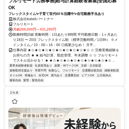
フルリモート労務事務|給与計算経験者募集|全国応募
OK
フレックスタイム✨子育て世代60％活躍中✨在宅勤務手当あり
株式会社kubellパートナー
フルリモート
月給208,000円～431,200円
勤務時間詳細 実働時間：1日あたり8時間 平均勤務日数：1ヶ月あた
り18日 〜 20日 フレックスタイム制 （標準労働時間／1日8h） ※メ
インタイム／10：00～16：00 ◎残業少なめ！ 月平...
仕事内容 ★☆★☆★☆★☆★☆★☆★☆★☆★☆ ☆ 労務実務経験を
お持ちの方 ★ ★ 給与計算、勤怠管理、年末調整 ☆ ☆ フルリモート
でスキル活かせる！ ★ ★☆★☆★☆★☆★☆★☆★☆★☆★☆ ...
業界未経験者歓迎
社員登用あり
副業・WワークOK
主婦・主夫歓迎
資格取得支援あり
学歴不問
転勤なし
フルリモート
交通費全額支給
経験者歓迎
ネイルOK
研修あり
在宅OK
賞与あり
交通費支給
ピアスOK
土日祝休み
服装自由
髪型・髪色自由
正社員