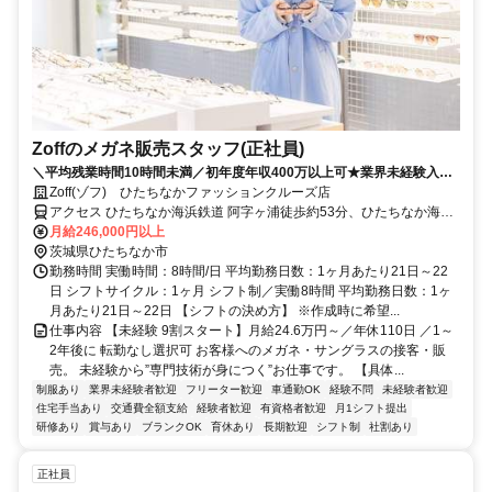
Zoffのメガネ販売スタッフ(正社員)
＼平均残業時間10時間未満／初年度年収400万以上可★業界未経験入社
90%★充実したOJTあり★面接2回で内定まで1カ月以内★2026年8月・
Zoff(ゾフ) ひたちなかファッションクルーズ店
9月入社歓迎
アクセス ひたちなか海浜鉄道 阿字ヶ浦徒歩約53分、ひたちなか海浜
鉄道 磯崎徒歩約65分、ＪＲ常磐線 佐和東口徒歩約67分 JR常磐線 / ひ
月給246,000円以上
たちなか海浜鉄道湊線「勝田駅」
茨城県ひたちなか市
勤務時間 実働時間：8時間/日 平均勤務日数：1ヶ月あたり21日～22
日 シフトサイクル：1ヶ月 シフト制／実働8時間 平均勤務日数：1ヶ
月あたり21日～22日 【シフトの決め方】 ※作成時に希望...
仕事内容 【未経験 9割スタート】月給24.6万円～／年休110日 ／1～
2年後に 転勤なし選択可 お客様へのメガネ・サングラスの接客・販
売。 未経験から”専門技術が身につく”お仕事です。 【具体...
制服あり
業界未経験者歓迎
フリーター歓迎
車通勤OK
経験不問
未経験者歓迎
住宅手当あり
交通費全額支給
経験者歓迎
有資格者歓迎
月1シフト提出
研修あり
賞与あり
ブランクOK
育休あり
長期歓迎
シフト制
社割あり
正社員