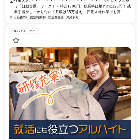
仕事内容: ～・～・～・～・～・～・～・～・～・～ ＜生活リズム整
う「日勤専属」ワーク！＞ 時給1700円、残業時は驚きの2125円！ 残
業手当がしっかり付いて月収は35万越え！ 日勤＆軽作業でも高...
即日勤務OK
固定時間制
交通費支給
昇給あり
アルバイト・パート