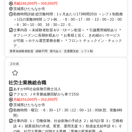
月給240,000円～300,000円
茨城県ひたちなか市
勤務時間詳細 総労働時間：1ヶ月あたり173時間20分 ＜シフト制勤務
＞1日の実働8時間 シフト例… ・8：00～17：00 ・13：00～22：00
・6：30～10：00、16：30～22：0...
仕事内容 ＜未経験者歓迎＆U・Iターン歓迎＞ ＊引越費用補助あり ＊
オフシーズンに長期休暇あり ＊お客様と近く、きめ細かいサービス
が可能 ＜ホテル運営業務全般＞ ＊フロント チェックイン・チェック
ア...
業界未経験者歓迎
経験不問
賞与あり
交通費支給
シフト制
正社員
社労士業務総合職
あすかHR社会保険労務士法人
アクセス: ＪＲ常磐線勝田駅から車で15分
月給254,000円～352,000円
茨城県ひたちなか市
勤務時間・曜日: ・8：30～17：30（12：00～13：00休憩、実働8時
間）
仕事内容: １）労働保険、社会保険の手続き ２）給与計算 ３）労務相
談 ４）就業規則の作成、変更、運用支援 ５）助成金支給申請 ６）そ
の他、社労士業務に付随する業務 「業務の変更範囲：会...