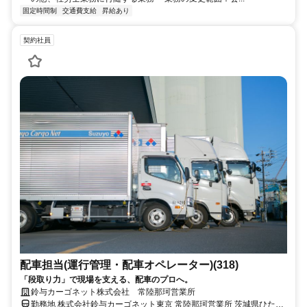
固定時間制
交通費支給
昇給あり
契約社員
配車担当(運行管理・配車オペレーター)(318)
「段取り力」で現場を支える、配車のプロへ。
鈴与カーゴネット株式会社 常陸那珂営業所
勤務地 株式会社鈴与カーゴネット東京 常陸那珂営業所 茨城県ひたち