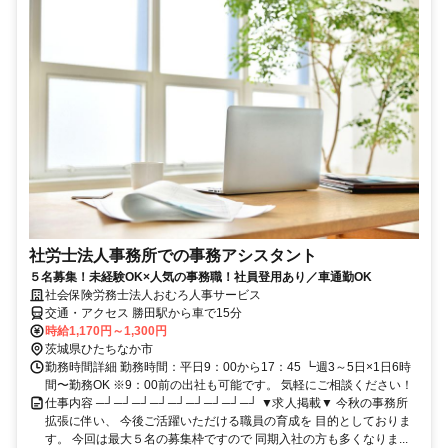
社労士法人事務所での事務アシスタント
５名募集！未経験OK×人気の事務職！社員登用あり／車通勤OK
社会保険労務士法人おむろ人事サービス
交通・アクセス 勝田駅から車で15分
時給1,170円～1,300円
茨城県ひたちなか市
勤務時間詳細 勤務時間：平日9：00から17：45 ┗週3～5日×1日6時
間〜勤務OK ※9：00前の出社も可能です。 気軽にご相談ください！
仕事内容 ─┘─┘─┘─┘─┘─┘─┘─┘─┘ ▼求人掲載▼ 今秋の事務所
拡張に伴い、 今後ご活躍いただける職員の育成を 目的としておりま
す。 今回は最大５名の募集枠ですので 同期入社の方も多くなりま...