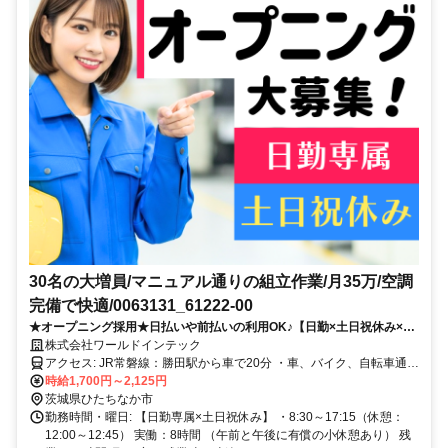
30名の大増員/マニュアル通りの組立作業/月35万/空調
完備で快適/0063131_61222-00
★オープニング採用★日払いや前払いの利用OK♪【日勤×土日祝休み×時
給1700円】～45歳男性活躍中★履歴書なしで応募できます♪
株式会社ワールドインテック
アクセス: JR常磐線：勝田駅から車で20分 ・車、バイク、自転車通勤
OK ・無料駐車場あり ・交通費規定内支給
時給1,700円～2,125円
茨城県ひたちなか市
勤務時間・曜日: 【日勤専属×土日祝休み】 ・8:30～17:15（休憩：
12:00～12:45） 実働：8時間 （午前と午後に有償の小休憩あり） 残