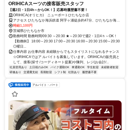
ORIHICAスーツの接客販売スタッフ
【週2日・1日4h～からOK！】応募時履歴書不要！
ORIHICA(オリヒカ) ニューポートひたちなか店
アクセス ひたちなか海浜鉄道 阿字ヶ浦徒歩約47分、ひたちなか海浜
鉄道 磯崎徒歩約58分、ひたちなか海浜鉄道 美乃浜学園徒歩約65分
時給1,100円
JR勝田駅～バス15分「ジョイフル本田西」下車
茨城県ひたちなか市
勤務時間 勤務時間/09:30 ～20:30 ★～20:30で週2・1日4ｈ～OK！
【勤務例】 18:00～20:30 17:00～20:30 16:00～20:30 15:00～20:30
◎曜日...
仕事内容 お仕事内容 未経験からでもスタイリストになれるチャンス
☆ORIHICAではア ルバイトを募集しています。ORIHICAの販売員と
して、接客(採寸 /コーディネート提案)や陳列、レジ(お会計/...
社員登用あり
土日祝のみOK
バイク通勤OK
車通勤OK
学生歓迎
未経験者歓迎
研修あり
交通費支給
長期歓迎
シフト制
社割あり
履歴書不要
アルバイト・パート