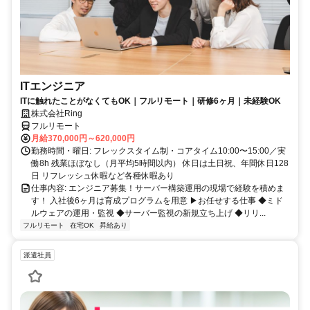
ITエンジニア
ITに触れたことがなくてもOK｜フルリモート｜研修6ヶ月｜未経験OK
株式会社Ring
フルリモート
月給370,000円～620,000円
勤務時間・曜日: フレックスタイム制・コアタイム10:00〜15:00／実
働8h 残業ほぼなし（月平均5時間以内） 休日は土日祝、年間休日128
日 リフレッシュ休暇など各種休暇あり
仕事内容: エンジニア募集！サーバー構築運用の現場で経験を積めま
す！ 入社後6ヶ月は育成プログラムを用意 ▶お任せする仕事 ◆ミド
ルウェアの運用・監視 ◆サーバー監視の新規立ち上げ ◆リリ...
フルリモート
在宅OK
昇給あり
派遣社員