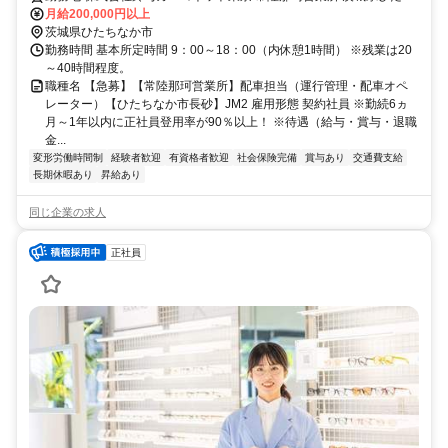
なか市大字長砂字渚163-35 ※市役所から車で10分、国道245号沿
月給200,000円以上
い、ファミリーマート近く
茨城県ひたちなか市
勤務時間 基本所定時間 9：00～18：00（内休憩1時間） ※残業は20
～40時間程度。
職種名 【急募】【常陸那珂営業所】配車担当（運行管理・配車オペ
レーター）【ひたちなか市長砂】JM2 雇用形態 契約社員 ※勤続6ヵ
月～1年以内に正社員登用率が90％以上！ ※待遇（給与・賞与・退職
金...
変形労働時間制
経験者歓迎
有資格者歓迎
社会保険完備
賞与あり
交通費支給
長期休暇あり
昇給あり
同じ企業の求人
正社員