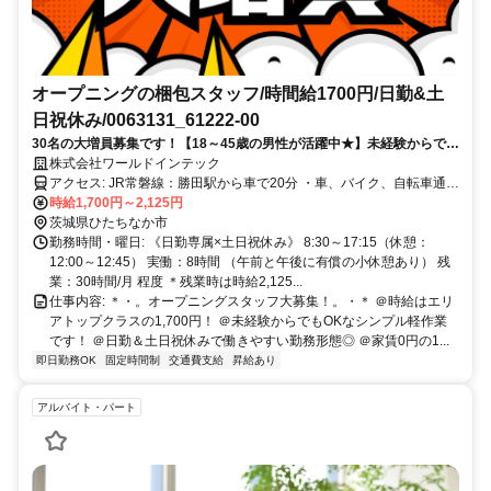
オープニングの梱包スタッフ/時間給1700円/日勤&土
日祝休み/0063131_61222-00
30名の大増員募集です！【18～45歳の男性が活躍中★】未経験からでき
る高時給ワーク！家賃0円の寮あり♪日払いや週払いの利用OK！
株式会社ワールドインテック
アクセス: JR常磐線：勝田駅から車で20分 ・車、バイク、自転車通勤
OK ・無料駐車場あり ・交通費規定内支給
時給1,700円～2,125円
茨城県ひたちなか市
勤務時間・曜日: 《日勤専属×土日祝休み》 8:30～17:15（休憩：
12:00～12:45） 実働：8時間 （午前と午後に有償の小休憩あり） 残
業：30時間/月 程度 ＊残業時は時給2,125...
仕事内容: ＊・。オープニングスタッフ大募集！。・＊ ＠時給はエリ
アトップクラスの1,700円！ ＠未経験からでもOKなシンプル軽作業
です！ ＠日勤＆土日祝休みで働きやすい勤務形態◎ ＠家賃0円の1...
即日勤務OK
固定時間制
交通費支給
昇給あり
アルバイト・パート