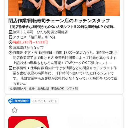
閉店作業​/回転寿司チェーン店のキッチンスタッフ
【閉店作業含む3時間からOKの人気シフト!! 22時以降時給UPで短時間
で稼げる】
無添くら寿司 ひたち海浜公園前店
アクセス 「勝田駅」車15分
時給1,210円～1,513円
茨城県ひたちなか市
時間帯 夕方・夜 勤務曜日・時間 17:00〜閉店のうち、3時間〜OK ※
閉店作業完了まで働ける方 ※契約時間帯によって時給が異なります
上記以外の勤務ももちろん可能！ ◯WワークOK ◯沢山シフト...
仕事情報 ● 仕事内容 店内片付けや清掃などの閉店キッチンラスト作
業を含む 夜勤の時間帯に、1日3時間〜働いていただけるシフトで
す。 店舗営業中もお客様が比較的少なくなっていく時間帯 なので落
ち着い...
社員登用あり
主婦・主夫歓迎
車通勤OK
シフト制
アルバイト・パート