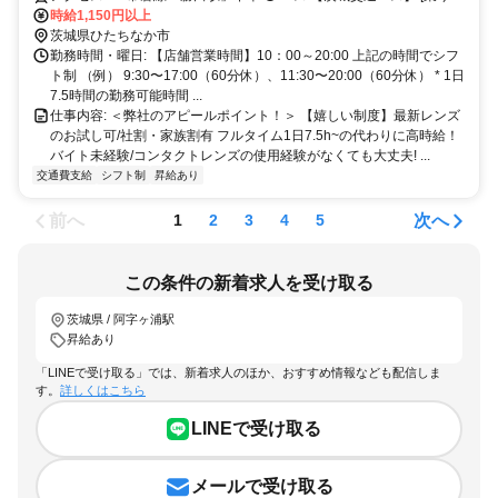
場] 勝田駅東口バスターミナル 2番のりば 発、「中央研修所・ひたち
時給1,150円以上
海浜公園」行きバス [バス停] 「ジョイフル本田西」下車すぐ [所要時
茨城県ひたちなか市
間] 約20分 [運賃] 450円 ＊時刻表は茨城交通のホームページにてご確
勤務時間・曜日: 【店舗営業時間】10：00～20:00 上記の時間でシフ
認いただけます。 行き – JR勝田駅→ジョイフル本田西 帰り – ジョイ
ト制 （例） 9:30〜17:00（60分休）、11:30〜20:00（60分休） * 1日
フル本田西→JR勝田駅 【スマイルあおぞらバス】（運賃100円） (1)
7.5時間の勤務可能時間 ...
勝田中央コース [乗り場] 勝田駅東口バスターミナル 1番のりば 発、
仕事内容: ＜弊社のアピールポイント！＞ 【嬉しい制度】最新レンズ
「勝田中央コース」行きバス [バス停] 「ジョイフル本田・ファッショ
のお試し可/社割・家族割有 フルタイム1日7.5h~の代わりに高時給！
ンクルーズ」下車すぐ [所要時間] 約45分 (2) 勝田南コース [乗り場] 勝
バイト未経験/コンタクトレンズの使用経験がなくても大丈夫! ...
田駅東口バスターミナル 1番のりば 発、「勝田南コース」行きバス
交通費支給
シフト制
昇給あり
[バス停] 「ジョイフル本田・ファッションクルーズ」下車すぐ [所要
時間] 約40分 (3) 那珂湊コース [乗り場] 那珂湊駅発「那珂湊コース」
前へ
次へ
1
2
3
4
5
行きバス [バス停] 「ジョイフル本田・ファッションクルーズ」下車す
ぐ [所要時間] 約40分 時刻表はひたちなか市公式ホームページにてご
確認いただけます。 ※年末年始（12/29〜1/3）は運休 ◯ タクシー 勝
この条件の新着求人を受け取る
田駅から約20分
茨城県 / 阿字ヶ浦駅
昇給あり
「LINEで受け取る」では、新着求人のほか、おすすめ情報なども配信しま
す。
詳しくはこちら
LINEで受け取る
メールで受け取る