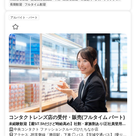
長期歓迎
フルタイム歓迎
アルバイト・パート
コンタクトレンズ店の受付・販売(フルタイム パート)
未経験歓迎【週5/7.5hだけど時給高め】社割・家族割あり/正社員登用あ
り、交通費規定支給
中央コンタクト ファッションクルーズひたちなか店
アクセス: JR常磐線「勝田駅」下車 ◯ バス 【茨城交通バス】 [乗り