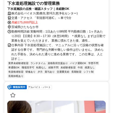
下水道処理施設での管理業務
下水道施設の点検・確認スタッフ｜未経験OK
株式会社バイオス(勤務先:那珂久慈浄化センター)
交通・アクセス 「常陸那珂港IC」～車で5分
月給175,000円以上
茨城県ひたちなか市
勤務時間詳細 実働時間：1日あたり8時間 平均勤務日数：1ヶ月あた
り20日 【日勤】8:30～17:30（休憩1時間） ＊残業なし まずは日勤で
業務を覚えていただきます。 業務に慣れてきた後、適性...
仕事内容 下水道処理施設にて、 マニュアルに沿って設備の状態を確
認する仕事です。 専門的な判断や難しい操作は行いません。 決めら
れた手順を、決められた通りに進める業務です。 この仕事は、人と
話すこ...
業界未経験者歓迎
ランチタイム
資格取得支援あり
バイク通勤OK
学歴不問
車通勤OK
職場見学可
転勤なし
経験不問
未経験者歓迎
午前
残業なし
有資格者歓迎
研修あり
夕方
賞与あり
交通費支給
長期歓迎
シフト制
長期休暇あり
アルバイト・パート