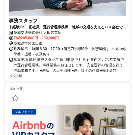
事務スタッフ
未経験OK 正社員 運行管理事務職 地域の交通を支えるバス会社で働
きませんか？ 待遇・福利厚生充実！
茨城交通株式会社 太田営業所
月給205,000円～230,000円
茨城県常陸太田市
勤務曜日・時間 8:30～17:20（所定7時間50分、休憩60分） ※その他
早番・遅番・夜勤あり
募集要項 職種 事務スタッフ 雇用形態 正社員 仕事内容 バス営業所で
の運行管理業務、事務業務をお任せします。 安全運行の管理を行う
内勤業務です。 ■運転士の出発点呼 ■運行計画の作成 ■売上金精...
シフト制
契約社員