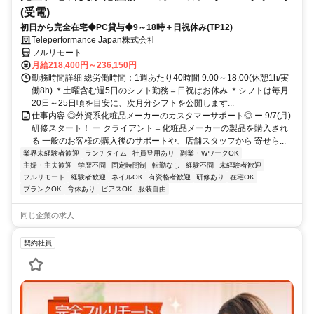
(受電)
初日から完全在宅◆PC貸与◆9～18時＋日祝休み(TP12)
Teleperformance Japan株式会社
フルリモート
月給218,400円～236,150円
勤務時間詳細 総労働時間：1週あたり40時間 9:00～18:00(休憩1h/実
働8h) ＊土曜含む週5日のシフト勤務＝日祝はお休み ＊シフトは毎月
20日～25日頃を目安に、次月分シフトを公開します...
仕事内容 ◎外資系化粧品メーカーのカスタマーサポート◎ ー 9/7(月)
研修スタート！ ー クライアント＝化粧品メーカーの製品を購入され
る 一般のお客様の購入後のサポートや、店舗スタッフから 寄せら...
業界未経験者歓迎
ランチタイム
社員登用あり
副業・WワークOK
主婦・主夫歓迎
学歴不問
固定時間制
転勤なし
経験不問
未経験者歓迎
フルリモート
経験者歓迎
ネイルOK
有資格者歓迎
研修あり
在宅OK
ブランクOK
育休あり
ピアスOK
服装自由
同じ企業の求人
契約社員