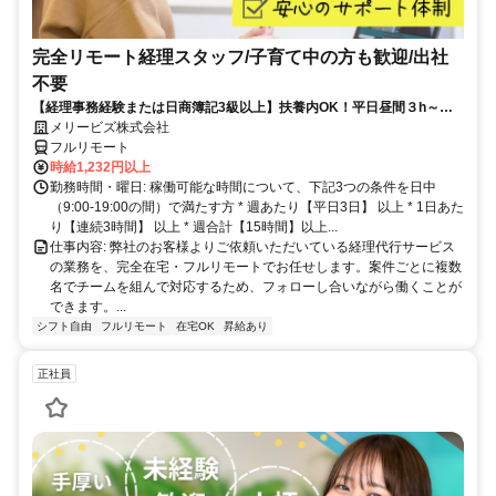
完全リモート経理スタッフ/子育て中の方も歓迎/出社
不要
【経理事務経験または日商簿記3級以上】扶養内OK！平日昼間３h～。
完全在宅で育児・介護中の方も大歓迎♪
メリービズ株式会社
フルリモート
時給1,232円以上
勤務時間・曜日: 稼働可能な時間について、下記3つの条件を日中
（9:00-19:00の間）で満たす方 * 週あたり【平日3日】 以上 * 1日あた
り【連続3時間】 以上 * 週合計【15時間】以上...
仕事内容: 弊社のお客様よりご依頼いただいている経理代行サービス
の業務を、完全在宅・フルリモートでお任せします。案件ごとに複数
名でチームを組んで対応するため、フォローし合いながら働くことが
できます。...
シフト自由
フルリモート
在宅OK
昇給あり
正社員