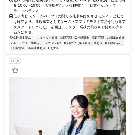
制 10:00〜19:00 （実働8時間／休憩1時間） ・残業少なめ ・ワーク
ライフバランス
仕事内容 ＼ゲームやアプリに関わる仕事を始めませんか？／ 当社で
は昨年より、新規事業としてゲーム・アプリのテスト業務を行う事業
をスタートしました。 今回は、テスター業務に興味をお持ちの方を
新たに募集...
資格取得支援あり
フリーター歓迎
学歴不問
固定時間制
経験不問
未経験者歓迎
フルリモート
残業なし
ブランクOK
長期歓迎
資格取得手当あり
長期休暇あり
土日祝休み
食事補助あり
ひげOK
正社員