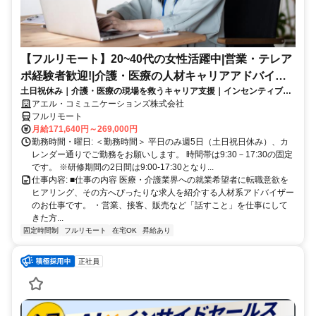
【フルリモート】20~40代の女性活躍中|営業・テレア
ポ経験者歓迎!|介護・医療の人材キャリアアドバイザ
土日祝休み｜介護・医療の現場を救うキャリア支援｜インセンティブあ
ー
り｜業界未経験からプロのアドバイザーへ
アエル・コミュニケーションズ株式会社
フルリモート
月給171,640円～269,000円
勤務時間・曜日: ＜勤務時間＞ 平日のみ週5日（土日祝日休み）、カ
レンダー通りでご勤務をお願いします。 時間帯は9:30－17:30の固定
です。 ※研修期間の2日間は9:00-17:30となり...
仕事内容: ■仕事の内容 医療・介護業界への就業希望者に転職意欲を
ヒアリング、その方へぴったりな求人を紹介する人材系アドバイザー
のお仕事です。 ・営業、接客、販売など「話すこと」を仕事にして
きた方...
固定時間制
フルリモート
在宅OK
昇給あり
正社員