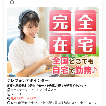
テレフォンアポインター
面接～就業後まで完全リモート✨先輩の95％が子育て中のママ♫
ヴァンテージマネジメント株式会社
フルリモート
時給1,226円～1,920円
勤務時間詳細 完全シフト制 希望を最大限考慮します♫ ⏰月～金でシ