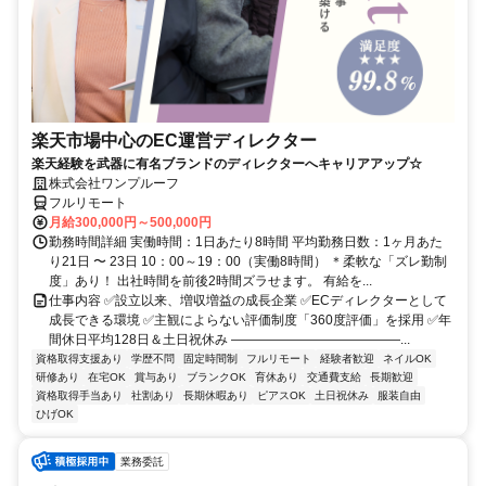
楽天市場中心のEC運営ディレクター
楽天経験を武器に有名ブランドのディレクターへキャリアアップ☆
株式会社ワンプルーフ
フルリモート
月給300,000円～500,000円
勤務時間詳細 実働時間：1日あたり8時間 平均勤務日数：1ヶ月あた
り21日 〜 23日 10：00～19：00（実働8時間） ＊柔軟な「ズレ勤制
度」あり！ 出社時間を前後2時間ズラせます。 有給を...
仕事内容 ✅設立以来、増収増益の成長企業 ✅ECディレクターとして
成長できる環境 ✅主観によらない評価制度「360度評価」を採用 ✅年
間休日平均128日＆土日祝休み ―――――――――――――...
資格取得支援あり
学歴不問
固定時間制
フルリモート
経験者歓迎
ネイルOK
研修あり
在宅OK
賞与あり
ブランクOK
育休あり
交通費支給
長期歓迎
資格取得手当あり
社割あり
長期休暇あり
ピアスOK
土日祝休み
服装自由
ひげOK
業務委託