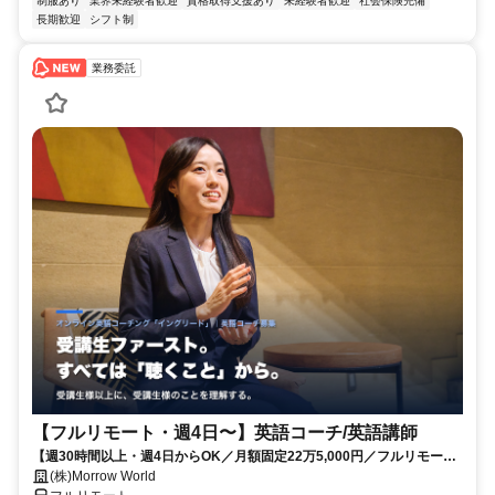
制服あり
業界未経験者歓迎
資格取得支援あり
未経験者歓迎
社会保険完備
長期歓迎
シフト制
業務委託
【フルリモート・週4日〜】英語コーチ/英語講師
【週30時間以上・週4日からOK／月額固定22万5,000円／フルリモー
ト】英語学習経験を活かし、受講生の目標達成に伴走する仕事です。
(株)Morrow World