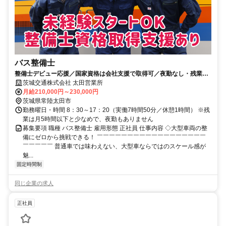
バス整備士
整備士デビュー応援／国家資格は会社支援で取得可／夜勤なし・残業月
5h
茨城交通株式会社 太田営業所
月給210,000円～230,000円
茨城県常陸太田市
勤務曜日・時間 8：30～17：20（実働7時間50分／休憩1時間） ※残
業は月5時間以下と少なめで、夜勤もありません
募集要項 職種 バス整備士 雇用形態 正社員 仕事内容 ◇大型車両の整
備にゼロから挑戦できる！ ￣￣￣￣￣￣￣￣￣￣￣￣￣￣￣￣￣￣
￣￣￣￣￣ 普通車では味わえない、大型車ならではのスケール感が
魅...
固定時間制
同じ企業の求人
正社員