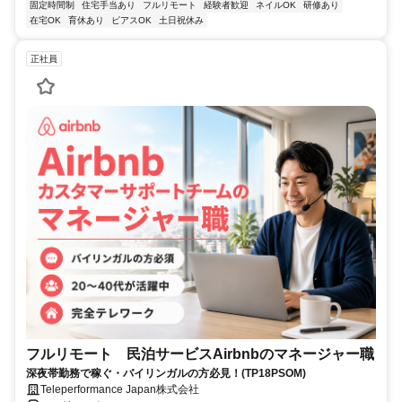
固定時間制
住宅手当あり
フルリモート
経験者歓迎
ネイルOK
研修あり
在宅OK
育休あり
ピアスOK
土日祝休み
正社員
フルリモート 民泊サービスAirbnbのマネージャー職
深夜帯勤務で稼ぐ・バイリンガルの方必見！(TP18PSOM)
Teleperformance Japan株式会社