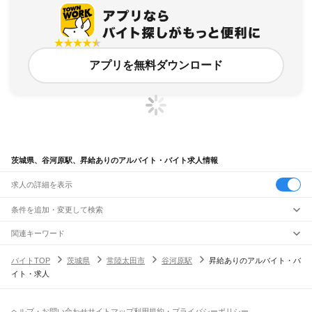
アプリを無料ダウンロード
茨城県、谷河原駅、昇給ありのアルバイト・バイト求人情報
求人の詳細を表示
条件を追加・変更して検索
市区町村を追加・変更
関連キーワード
完全在宅ワーク 全国
シール貼り 在宅
現在地周辺
ガチャガチャ
犬カフェ
茨城県
駅を追加・変更
バイトTOP
茨城県
常陸太田市
谷河原駅
昇給ありのアルバイト・バ
茨城県
すべて
イト・求人
水戸市
日立市
土浦市
古河市
石岡市
結城市
龍ケ崎市
下妻市
常総市
常陸太田市
職種を追加・変更
JR常磐線(取手～いわき)
高萩市
北茨城市
笠間市
取手市
牛久市
つくば市
ひたちなか市
鹿嶋市
潮来市
取手駅
藤代駅
龍ケ崎市駅
牛久駅
ひたち野うしく駅
荒川沖駅
土浦駅
神立駅
高浜駅
飲食・フードサービス
守谷市
常陸大宮市
那珂市
筑西市
坂東市
稲敷市
かすみがうら市
桜川市
神栖市
特徴を追加・変更
石岡駅
羽鳥駅
岩間駅
友部駅
内原駅
赤塚駅
偕楽園駅
水戸駅
勝田駅
佐和駅
東海駅
飲食・フードサービス
行方市
鉾田市
つくばみらい市
すべて
小美玉市
東茨城郡
那珂郡
久慈郡
稲敷郡
結城郡
ヘルプ・お問い合わせ
サイトマップ
利用規約・プライバシーポリシー