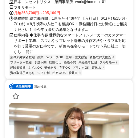
大5万円支給！入社手続きから研修・業務とすべてフルリモートなので
日本コンセントリクス 第四事業所_work@home-a_01
お住まいに関係なく働くことが出来る環境です！
フルリモート
月給258,700円～295,100円
勤務時間 総労働時間：1週あたり40時間 【入社日】 6/1(月) 6/15(月)
7/1(水) ※8月以降の入社日も相談OK！ 勤務開始日はお気軽にご相談
ください！ ※今年度最初の募集となります...
仕事内容 ◆仕事内容 世界的なスマートフォンメーカーのカスタマー
サポート業務。 スマホやタブレット端末の操作方法やトラブル対応
を行う受電のお仕事です。 研修も在宅リモートで行う為出社は一切
なし。 特に...
業界未経験者歓迎
副業・WワークOK
主婦・主夫歓迎
資格取得支援あり
フリーター歓迎
学歴不問
転勤なし
経験不問
未経験者歓迎
フルリモート
経験者歓迎
ネイルOK
研修あり
在宅OK
ブランクOK
育休あり
資格取得手当あり
シフト制
ピアスOK
服装自由
契約社員