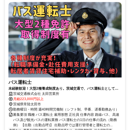
バス運転士
未経験歓迎！大型2種養成制度あり。茨城交通で、バス運転士として活
躍しませんか。
茨城交通株式会社 太田営業所
月給223,000円以上
茨城県常陸太田市
勤務曜日・時間 週40時間労働制（シフト制、早番、遅番勤務あり）
募集要項 職種 バス運転士 雇用形態 正社員 仕事内容 路線バス、高速
バス及び観光バスの運転業務 バス運転士の1日の仕事の流れ（勤務
例） 【出勤（出勤点呼)】 出勤点呼では運行管理者と運転士の...