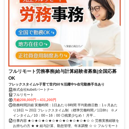
フルリモート労務事務|給与計算経験者募集|全国応募
OK
フレックスタイム✨子育て世代60％活躍中✨在宅勤務手当あり
株式会社kubellパートナー
フルリモート
月給208,000円～431,200円
勤務時間詳細 実働時間：1日あたり8時間 平均勤務日数：1ヶ月あた
り18日 〜 20日 フレックスタイム制 （標準労働時間／1日8h） ※メ
インタイム／10：00～16：00 ◎残業少なめ！ 月平...
仕事内容 ★☆★☆★☆★☆★☆★☆★☆★☆★☆ ☆ 労務実務経験を
お持ちの方 ★ ★ 給与計算、勤怠管理、年末調整 ☆ ☆ フルリモート