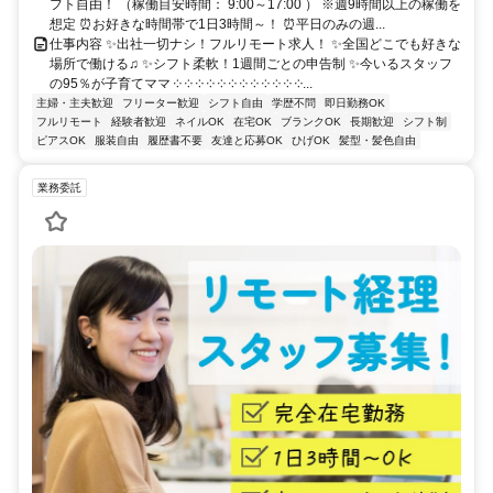
フト自由！ （稼働目安時間： 9:00～17:00 ） ※週9時間以上の稼働を
想定 ⏰お好きな時間帯で1日3時間～！ ⏰平日のみの週...
仕事内容 ✨出社一切ナシ！フルリモート求人！ ✨全国どこでも好きな
場所で働ける♫ ✨シフト柔軟！1週間ごとの申告制 ✨今いるスタッフ
の95％が子育てママ ༶ ༶ ༶ ༶ ༶ ༶ ༶ ༶ ༶ ༶ ༶ ༶...
主婦・主夫歓迎
フリーター歓迎
シフト自由
学歴不問
即日勤務OK
フルリモート
経験者歓迎
ネイルOK
在宅OK
ブランクOK
長期歓迎
シフト制
ピアスOK
服装自由
履歴書不要
友達と応募OK
ひげOK
髪型・髪色自由
業務委託