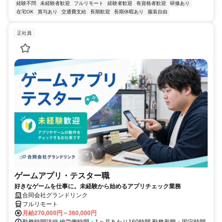
経験不問
未経験者歓迎
フルリモート
経験者歓迎
有資格者歓迎
研修あり
在宅OK
賞与あり
交通費支給
長期歓迎
長期休暇あり
服装自由
正社員
ゲームアプリ・テスター職
好きなゲームを仕事に。未経験から始めるアプリチェック業務
合同会社グランドリンク
フルリモート
月給270,000円～360,000円
勤務時間詳細 総労働時間：1ヶ月あたり160時間 勤務形態：固定時間