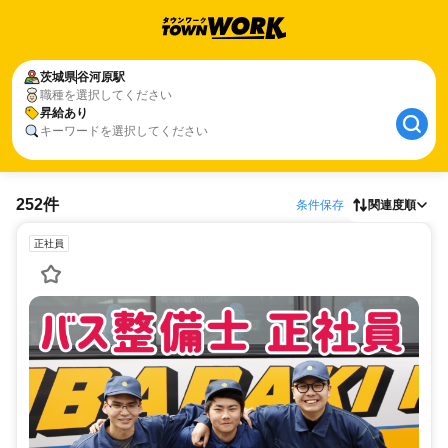
茨城県
谷河原駅
職種を選択してください
昇給あり
キーワードを選択してください
252件
条件保存
関連度順
正社員