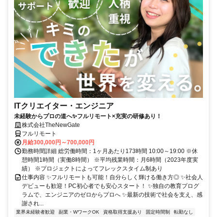
ITクリエイター・エンジニア
未経験からプロの道へ✨フルリモート×充実の研修あり！
株式会社TheNewGate
フルリモート
月給300,000円～700,000円
勤務時間詳細 総労働時間：1ヶ月あたり173時間 10:00～19:00 ※休
憩時間1時間（実働8時間） ※平均残業時間：月6時間（2023年度実
績） ※プロジェクトによってフレックスタイム制あり
仕事内容 ✨フルリモートも可能！自分らしく輝ける働き方◎ ✨社会人
デビューも歓迎！PC初心者でも安心スタート！ ✨独自の教育プログ
ラムで、エンジニアのゼロからプロへ ✨最新の技術で社会を支え、感
謝され...
業界未経験者歓迎
副業・WワークOK
資格取得支援あり
固定時間制
転勤なし