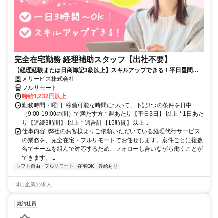
完全在宅勤務 経理補助スタッフ【出社不要】
【経理経験または日商簿記3級以上】スキルアップできる！平日昼間３h
～。完全在宅で育児・介護中の方も大歓迎♪
メリービズ株式会社
フルリモート
時給1,232円以上
勤務時間・曜日: 稼働可能な時間について、下記3つの条件を日中
（9:00-19:00の間）で満たす方 * 週あたり【平日3日】 以上 * 1日あた
り【連続3時間】 以上 * 週合計【15時間】以上...
仕事内容: 弊社のお客様よりご依頼いただいている経理代行サービス
の業務を、完全在宅・フルリモートでお任せします。案件ごとに複数
名でチームを組んで対応するため、フォローし合いながら働くことが
できます。...
シフト自由
フルリモート
在宅OK
昇給あり
同じ企業の求人
契約社員