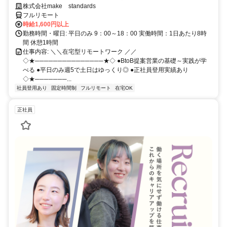
スキルアップ
株式会社make standards
フルリモート
時給1,600円以上
勤務時間・曜日: 平日のみ 9：00～18：00 実働時間：1日あたり8時
間 休憩1時間
仕事内容: ＼＼在宅型リモートワーク ／／
◇★───────────────★◇ ●BtoB提案営業の基礎～実践が学
べる ●平日のみ週5で土日はゆっくり◎ ●正社員登用実績あり
◇★───────...
社員登用あり
固定時間制
フルリモート
在宅OK
正社員