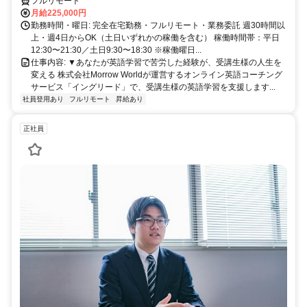
フルリモート
月給225,000円
勤務時間・曜日: 完全在宅勤務・フルリモート・業務委託 週30時間以
上・週4日からOK（土日いずれかの稼働を含む） 稼働時間帯：平日
12:30〜21:30／土日9:30〜18:30 ※稼働曜日...
仕事内容: ▼あなたが英語学習で苦労した経験が、受講生様の人生を
変える 株式会社Morrow Worldが運営するオンライン英語コーチング
サービス「イングリード」で、受講生様の英語学習を支援します...
社員登用あり
フルリモート
昇給あり
正社員