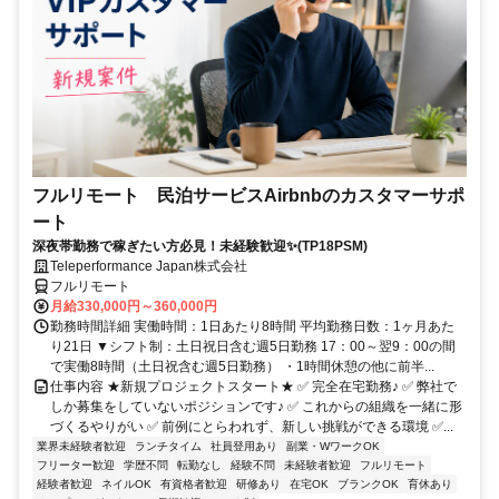
フルリモート 民泊サービスAirbnbのカスタマーサポ
ート
深夜帯勤務で稼ぎたい方必見！未経験歓迎✨(TP18PSM)
Teleperformance Japan株式会社
フルリモート
月給330,000円～360,000円
勤務時間詳細 実働時間：1日あたり8時間 平均勤務日数：1ヶ月あた
り21日 ▼シフト制：土日祝日含む週5日勤務 17：00～翌9：00の間
で実働8時間（土日祝含む週5日勤務） ・1時間休憩の他に前半...
仕事内容 ★新規プロジェクトスタート★ ✅ 完全在宅勤務♪ ✅ 弊社で
しか募集をしていないポジションです♪ ✅ これからの組織を一緒に形
づくるやりがい ✅ 前例にとらわれず、新しい挑戦ができる環境 ✅...
業界未経験者歓迎
ランチタイム
社員登用あり
副業・WワークOK
フリーター歓迎
学歴不問
転勤なし
経験不問
未経験者歓迎
フルリモート
経験者歓迎
ネイルOK
有資格者歓迎
研修あり
在宅OK
ブランクOK
育休あり