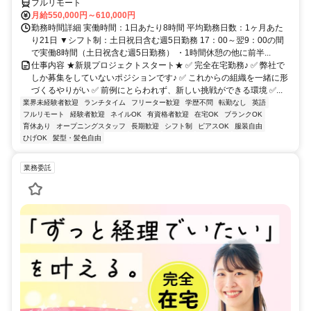
フルリモート
月給550,000円～610,000円
勤務時間詳細 実働時間：1日あたり8時間 平均勤務日数：1ヶ月あた
り21日 ▼シフト制：土日祝日含む週5日勤務 17：00～翌9：00の間
で実働8時間（土日祝含む週5日勤務） ・1時間休憩の他に前半...
仕事内容 ★新規プロジェクトスタート★ ✅ 完全在宅勤務♪ ✅ 弊社で
しか募集をしていないポジションです♪ ✅ これからの組織を一緒に形
づくるやりがい ✅ 前例にとらわれず、新しい挑戦ができる環境 ✅...
業界未経験者歓迎
ランチタイム
フリーター歓迎
学歴不問
転勤なし
英語
フルリモート
経験者歓迎
ネイルOK
有資格者歓迎
在宅OK
ブランクOK
育休あり
オープニングスタッフ
長期歓迎
シフト制
ピアスOK
服装自由
ひげOK
髪型・髪色自由
業務委託