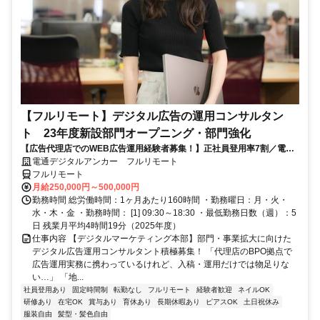
【フルリモート】デジタル広告の運用コンサルタン
ト 23年度新設部門オープニング・部門強化
【広告代理店でのWEB広告運用経験者募集！】正社員登用率7割／電通
G／全国×完全在宅／年休126日・土日祝休み／残業月平均4時間19分
電通デジタルアンカー フルリモート
フルリモート
月給250,000円～500,000円
勤務時間 総労働時間：1ヶ月あたり160時間 ・勤務曜日：月・火・
水・木・金 ・勤務時間： [1] 09:30～18:30 ・最低勤務日数（週）：5
日 残業月平均4時間19分（2025年度）
仕事内容 【デジタルマーケティング本部】部門・事業拡大に向けた
デジタル広告運用コンサルタント積極募集！ 「代理店のBPO拠点で
広告運用実務に携わっているけれど、入稿・運用だけでは物足りな
い…」 「地...
社員登用あり
固定時間制
転勤なし
フルリモート
経験者歓迎
ネイルOK
研修あり
在宅OK
賞与あり
育休あり
長期休暇あり
ピアスOK
土日祝休み
服装自由
髪型・髪色自由