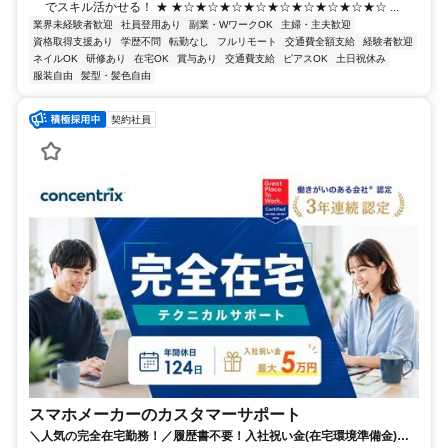
でスキル活かせる！ ★ ★☆★☆★☆★☆★☆★☆★☆★☆★☆ ...
業界未経験者歓迎
社員登用あり
副業・WワークOK
主婦・主夫歓迎
資格取得支援あり
学歴不問
転勤なし
フルリモート
交通費全額支給
経験者歓迎
ネイルOK
研修あり
在宅OK
賞与あり
交通費支給
ピアスOK
土日祝休み
服装自由
髪型・髪色自由
契約社員
スマホメーカーのカスタマーサポート
＼人気の完全在宅勤務！／履歴書不要！入社祝い金(在宅環境準備金)最