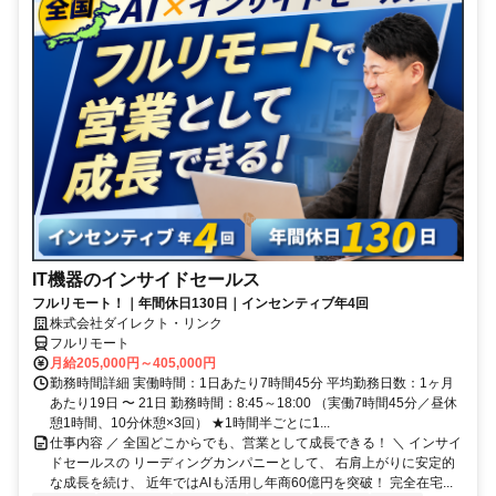
IT機器のインサイドセールス
フルリモート！｜年間休日130日｜インセンティブ年4回
株式会社ダイレクト・リンク
フルリモート
月給205,000円～405,000円
勤務時間詳細 実働時間：1日あたり7時間45分 平均勤務日数：1ヶ月
あたり19日 〜 21日 勤務時間：8:45～18:00 （実働7時間45分／昼休
憩1時間、10分休憩×3回） ★1時間半ごとに1...
仕事内容 ／ 全国どこからでも、営業として成長できる！ ＼ インサイ
ドセールスの リーディングカンパニーとして、 右肩上がりに安定的
な成長を続け、 近年ではAIも活用し年商60億円を突破！ 完全在宅...