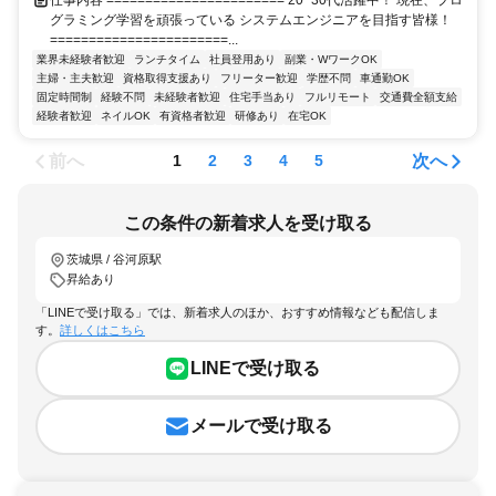
グラミング学習を頑張っている システムエンジニアを目指す皆様！
=======================...
業界未経験者歓迎
ランチタイム
社員登用あり
副業・WワークOK
主婦・主夫歓迎
資格取得支援あり
フリーター歓迎
学歴不問
車通勤OK
固定時間制
経験不問
未経験者歓迎
住宅手当あり
フルリモート
交通費全額支給
経験者歓迎
ネイルOK
有資格者歓迎
研修あり
在宅OK
前へ
次へ
1
2
3
4
5
この条件の新着求人を受け取る
茨城県 / 谷河原駅
昇給あり
「LINEで受け取る」では、新着求人のほか、おすすめ情報なども配信しま
す。
詳しくはこちら
LINEで受け取る
メールで受け取る