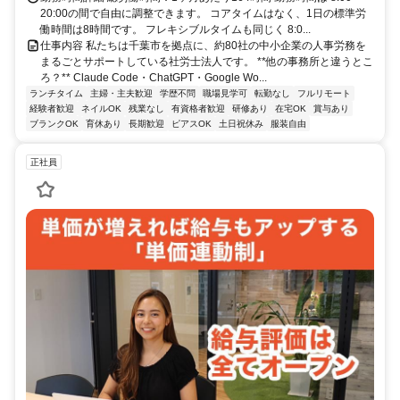
20:00の間で自由に調整できます。 コアタイムはなく、1日の標準労
働時間は8時間です。 フレキシブルタイムも同じく 8:0...
仕事内容 私たちは千葉市を拠点に、約80社の中小企業の人事労務を
まるごとサポートしている社労士法人です。 **他の事務所と違うとこ
ろ？** Claude Code・ChatGPT・Google Wo...
ランチタイム
主婦・主夫歓迎
学歴不問
職場見学可
転勤なし
フルリモート
経験者歓迎
ネイルOK
残業なし
有資格者歓迎
研修あり
在宅OK
賞与あり
ブランクOK
育休あり
長期歓迎
ピアスOK
土日祝休み
服装自由
正社員