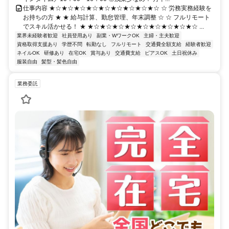
仕事内容 ★☆★☆★☆★☆★☆★☆★☆★☆★☆ ☆ 労務実務経験を
お持ちの方 ★ ★ 給与計算、勤怠管理、年末調整 ☆ ☆ フルリモート
でスキル活かせる！ ★ ★☆★☆★☆★☆★☆★☆★☆★☆★☆ ...
業界未経験者歓迎
社員登用あり
副業・WワークOK
主婦・主夫歓迎
資格取得支援あり
学歴不問
転勤なし
フルリモート
交通費全額支給
経験者歓迎
ネイルOK
研修あり
在宅OK
賞与あり
交通費支給
ピアスOK
土日祝休み
服装自由
髪型・髪色自由
業務委託