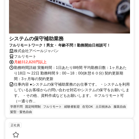
システムの保守補助業務
フルリモートワーク！男女・ 年齢不問！勤務開始日相談可！
株式会社アベールジャパン
フルリモート
月給312,820円以上
勤務時間詳細 実働時間：1日あたり8時間 平均勤務日数：1ヶ月あた
り18日 〜 22日 勤務時間 9：00～18：00(休憩６０分) 契約更新期
間：3ヶ月毎の契約更新
仕事内容 ●システムの保守補助業務のお仕事です。 ・システムを利用
しているお客様からの問い合わせ対応やシステムの保守をお願いしま
す。 ・その他、資料作成などもお願いします。 ※フルリモート可
（一通り作...
学歴不問
固定時間制
フルリモート
経験者歓迎
在宅OK
土日祝休み
服装自由
髪型・髪色自由
正社員