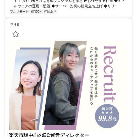
す！ 入社後6ヶ月は育成プログラムを用意 ▶お任せする仕事 ◆ミド
ルウェアの運用・監視 ◆サーバー監視の新規立ち上げ ◆リリ...
フルリモート
在宅OK
昇給あり
正社員
楽天市場中心のEC運営ディレクター