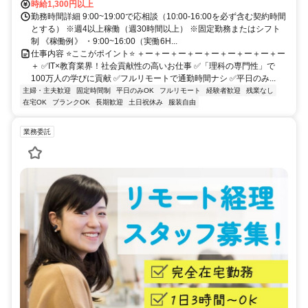
時給1,300円以上
勤務時間詳細 9:00~19:00で応相談（10:00-16:00を必ず含む契約時間
とする） ※週4以上稼働（週30時間以上） ※固定勤務またはシフト
制 《稼働例》 ・9:00~16:00（実働6H...
仕事内容 ⭐ここがポイント⭐ ＋ー＋ー＋ー＋ー＋ー＋ー＋ー＋ー＋ー
＋ ✅IT×教育業界！社会貢献性の高いお仕事 ✅「理科の専門性」で
100万人の学びに貢献 ✅フルリモートで通勤時間ナシ ✅平日のみ...
主婦・主夫歓迎
固定時間制
平日のみOK
フルリモート
経験者歓迎
残業なし
在宅OK
ブランクOK
長期歓迎
土日祝休み
服装自由
業務委託