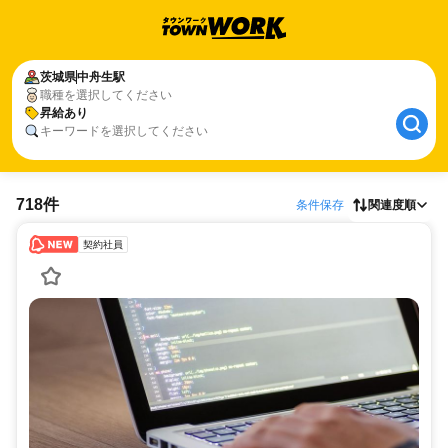
茨城県
中舟生駅
職種を選択してください
昇給あり
キーワードを選択してください
718件
条件保存
関連度順
契約社員