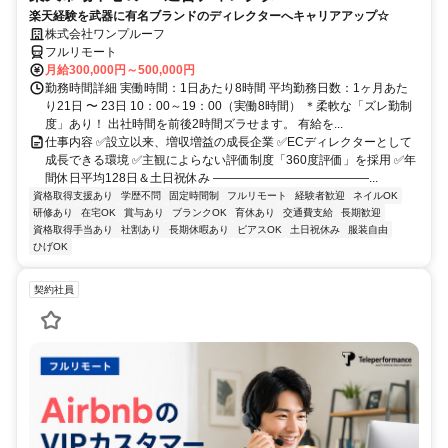
楽天経験を武器に有名ブランドのディレクターへキャリアアップ☆
株式会社ワンプルーフ
フルリモート
月給300,000円～500,000円
勤務時間詳細 実働時間：1日あたり8時間 平均勤務日数：1ヶ月あた
り21日 〜 23日 10：00～19：00（実働8時間） ＊柔軟な「ズレ勤制
度」あり！ 出社時間を前後2時間ズラせます。 有給を...
仕事内容 ✅設立以来、増収増益の成長企業 ✅ECディレクターとして
成長できる環境 ✅主観によらない評価制度「360度評価」を採用 ✅年
間休日平均128日＆土日祝休み ―――――――――――――...
資格取得支援あり
学歴不問
固定時間制
フルリモート
経験者歓迎
ネイルOK
研修あり
在宅OK
賞与あり
ブランクOK
育休あり
交通費支給
長期歓迎
資格取得手当あり
社割あり
長期休暇あり
ピアスOK
土日祝休み
服装自由
ひげOK
契約社員