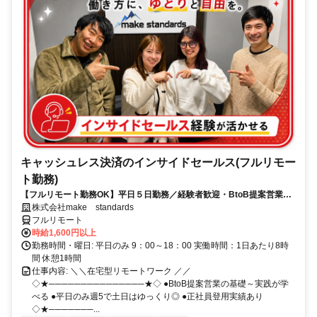
キャッシュレス決済のインサイドセールス(フルリモー
ト勤務)
【フルリモート勤務OK】平日５日勤務／経験者歓迎・BtoB提案営業で
スキルアップ
株式会社make standards
フルリモート
時給1,600円以上
勤務時間・曜日: 平日のみ 9：00～18：00 実働時間：1日あたり8時
間 休憩1時間
仕事内容: ＼＼在宅型リモートワーク ／／
◇★───────────────★◇ ●BtoB提案営業の基礎～実践が学
べる ●平日のみ週5で土日はゆっくり◎ ●正社員登用実績あり
◇★───────...