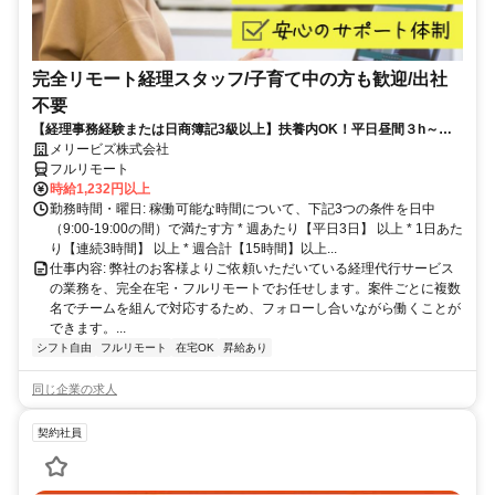
完全リモート経理スタッフ/子育て中の方も歓迎/出社
不要
【経理事務経験または日商簿記3級以上】扶養内OK！平日昼間３h～。
完全在宅で育児・介護中の方も大歓迎♪
メリービズ株式会社
フルリモート
時給1,232円以上
勤務時間・曜日: 稼働可能な時間について、下記3つの条件を日中
（9:00-19:00の間）で満たす方 * 週あたり【平日3日】 以上 * 1日あた
り【連続3時間】 以上 * 週合計【15時間】以上...
仕事内容: 弊社のお客様よりご依頼いただいている経理代行サービス
の業務を、完全在宅・フルリモートでお任せします。案件ごとに複数
名でチームを組んで対応するため、フォローし合いながら働くことが
できます。...
シフト自由
フルリモート
在宅OK
昇給あり
同じ企業の求人
契約社員