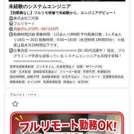
未経験のシステムエンジニア
【別業務なし】フルリモ研修で未経験から、エンジニアデビュー！
株式会社三河屋
フルリモート
月給251,370円～687,525円
勤務時間詳細 実働時間：1日あたり8時間 平均勤務日数：1ヶ月あた
り18日 〜 20日 勤務時間：9:00〜18:00（休憩時間 1時間00分） ※残
業は基本月20時間以下です。
仕事内容 ======================= 20−30代活躍中！ 現在、プロ
グラミング学習を頑張っている システムエンジニアを目指す皆様！
=======================...
業界未経験者歓迎
ランチタイム
社員登用あり
副業・WワークOK
主婦・主夫歓迎
資格取得支援あり
フリーター歓迎
学歴不問
車通勤OK
固定時間制
経験不問
未経験者歓迎
住宅手当あり
フルリモート
交通費全額支給
経験者歓迎
ネイルOK
有資格者歓迎
研修あり
在宅OK
アルバイト・パート