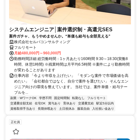
システムエンジニア│案件選択制・高還元SES
案件ガチャ、もうやめませんか。“単価も給与も全部見える”
株式会社セルバコンサルティング
フルリモート
月給480,000円～960,000円
勤務時間詳細 総労働時間：1ヶ月あたり160時間 9:30～18:30(実働8
時間、休憩1時間) ※残業時間は月平均6.5時間 ※案件により勤務時間
が変わることがあります
仕事内容 「今より年収を上げたい」 「モダンな案件で市場価値を高
めたい」 「会社都合ではなく、自分で案件を選びたい」 そんなエン
ジニア向けの環境を整えています。 当社では、案件単価・給与テー
ブルを...
副業・WワークOK
学歴不問
固定時間制
転勤なし
フルリモート
交通費全額支給
在宅OK
賞与あり
育休あり
交通費支給
駅近5分以内
資格取得手当あり
長期休暇あり
土日祝休み
服装自由
入社祝い金あり
正社員