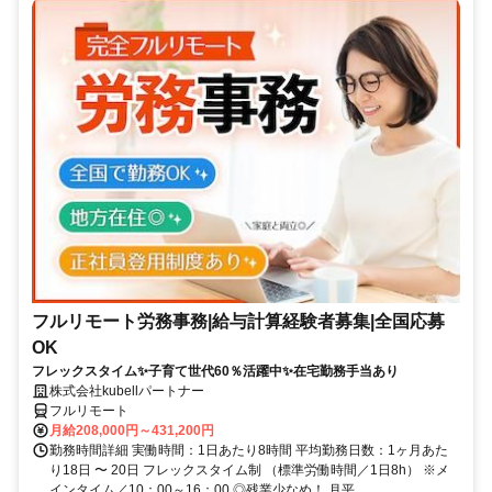
フルリモート労務事務|給与計算経験者募集|全国応募
OK
フレックスタイム✨子育て世代60％活躍中✨在宅勤務手当あり
株式会社kubellパートナー
フルリモート
月給208,000円～431,200円
勤務時間詳細 実働時間：1日あたり8時間 平均勤務日数：1ヶ月あた
り18日 〜 20日 フレックスタイム制 （標準労働時間／1日8h） ※メ
インタイム／10：00～16：00 ◎残業少なめ！ 月平...