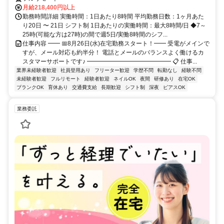
月給218,400円以上
勤務時間詳細 実働時間：1日あたり8時間 平均勤務日数：1ヶ月あた
り20日 〜 21日 シフト制 1日あたりの実働時間：最大8時間/日 ◆7～
25時(可能な方は27時)の間で週5日/実働8時間のシフ...
仕事内容 ━━ 📅8月26日(水)在宅勤務スタート！━━ 受電がメインで
すが、メール対応も約半分！ 電話とメールのバランスよく働けるカ
スタマーサポートです♪ ━━━━━━━━━━━━━━ 📋 仕事...
業界未経験者歓迎
社員登用あり
フリーター歓迎
学歴不問
転勤なし
経験不問
未経験者歓迎
フルリモート
経験者歓迎
ネイルOK
夜間
研修あり
在宅OK
ブランクOK
育休あり
交通費支給
長期歓迎
シフト制
深夜
ピアスOK
業務委託