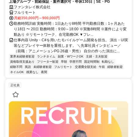
上場グループ・前給保証・案件選択可・年休130日｜SE・PG
ファンタレイ株式会社
フルリモート
月給350,000円～900,000円
勤務時間詳細 実働時間：1日あたり8時間 平均勤務日数：1ヶ月あた
り18日 〜 20日 勤務時間：9:00～18:00 ※実働8時間 ※案件により変
動あり ※リモートワーク、在宅勤務OK ▼フレ...
仕事内容 Unity・C#を用いたモバイルゲーム開発を担当。 演出・UI実
装などプレイヤー体験を重視します。 ＼先輩社員インタビュー／
（前職：アニメーションPG 26歳・男性） 自分の作った演出に...
業界未経験者歓迎
ランチタイム
副業・WワークOK
主婦・主夫歓迎
資格取得支援あり
フリーター歓迎
早朝
学歴不問
固定時間制
転勤なし
経験不問
英語
未経験者歓迎
フルリモート
交通費全額支給
午前
経験者歓迎
ネイルOK
残業なし
夜間
正社員