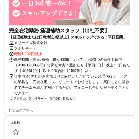
完全在宅勤務 経理補助スタッフ【出社不要】
【経理経験または日商簿記3級以上】スキルアップできる！平日昼間３h
～。完全在宅で育児・介護中の方も大歓迎♪
メリービズ株式会社
フルリモート
時給1,232円以上
勤務時間・曜日: 稼働可能な時間について、下記3つの条件を日中
（9:00-19:00の間）で満たす方 * 週あたり【平日3日】 以上 * 1日あた
り【連続3時間】 以上 * 週合計【15時間】以上...
仕事内容: 弊社のお客様よりご依頼いただいている経理代行サービス
の業務を、完全在宅・フルリモートでお任せします。案件ごとに複数
名でチームを組んで対応するため、フォローし合いながら働くことが
できます。...
シフト自由
フルリモート
在宅OK
昇給あり
同じ企業の求人
正社員