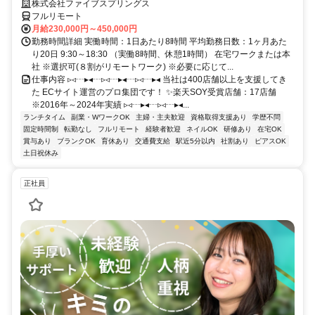
株式会社ファイブスプリングス
フルリモート
月給230,000円～450,000円
勤務時間詳細 実働時間：1日あたり8時間 平均勤務日数：1ヶ月あた
り20日 9:30～18:30 （実働8時間、休憩1時間） 在宅ワークまたは本
社 ※選択可(８割がリモートワーク) ※必要に応じて...
仕事内容 ▹◃┄▸◂┄▹◃┄▸◂┄▹◃┄▸◂ 当社は400店舗以上を支援してき
た ECサイト運営のプロ集団です！ ✨楽天SOY受賞店舗：17店舗
※2016年～2024年実績 ▹◃┄▸◂┄▹◃┄▸◂...
ランチタイム
副業・WワークOK
主婦・主夫歓迎
資格取得支援あり
学歴不問
固定時間制
転勤なし
フルリモート
経験者歓迎
ネイルOK
研修あり
在宅OK
賞与あり
ブランクOK
育休あり
交通費支給
駅近5分以内
社割あり
ピアスOK
土日祝休み
正社員