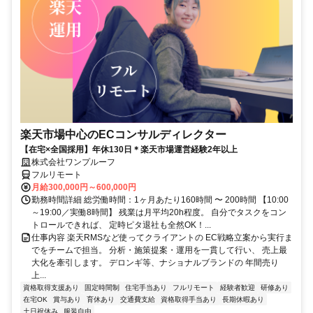
楽天市場中心のECコンサルディレクター
【在宅×全国採用】年休130日＊楽天市場運営経験2年以上
株式会社ワンプルーフ
フルリモート
月給300,000円～600,000円
勤務時間詳細 総労働時間：1ヶ月あたり160時間 〜 200時間 【10:00
～19:00／実働8時間】 残業は月平均20h程度。 自分でタスクをコン
トロールできれば、 定時ピタ退社も全然OK！...
仕事内容 楽天RMSなど使ってクライアントの EC戦略立案から実行ま
でをチームで担当。 分析・施策提案・運用を一貫して行い、 売上最
大化を牽引します。 デロンギ等、ナショナルブランドの 年間売り
上...
資格取得支援あり
固定時間制
住宅手当あり
フルリモート
経験者歓迎
研修あり
在宅OK
賞与あり
育休あり
交通費支給
資格取得手当あり
長期休暇あり
土日祝休み
服装自由