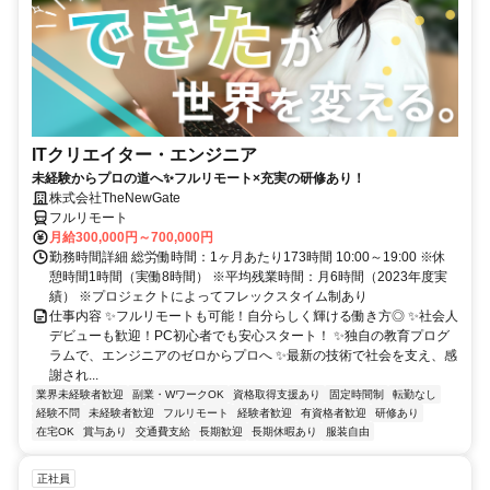
ITクリエイター・エンジニア
未経験からプロの道へ✨フルリモート×充実の研修あり！
株式会社TheNewGate
フルリモート
月給300,000円～700,000円
勤務時間詳細 総労働時間：1ヶ月あたり173時間 10:00～19:00 ※休
憩時間1時間（実働8時間） ※平均残業時間：月6時間（2023年度実
績） ※プロジェクトによってフレックスタイム制あり
仕事内容 ✨フルリモートも可能！自分らしく輝ける働き方◎ ✨社会人
デビューも歓迎！PC初心者でも安心スタート！ ✨独自の教育プログ
ラムで、エンジニアのゼロからプロへ ✨最新の技術で社会を支え、感
謝され...
業界未経験者歓迎
副業・WワークOK
資格取得支援あり
固定時間制
転勤なし
経験不問
未経験者歓迎
フルリモート
経験者歓迎
有資格者歓迎
研修あり
在宅OK
賞与あり
交通費支給
長期歓迎
長期休暇あり
服装自由
正社員