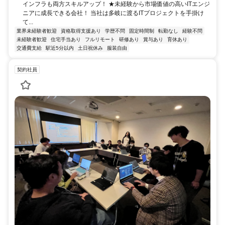
インフラも両方スキルアップ！ ★未経験から市場価値の高いITエンジ
ニアに成長できる会社！ 当社は多岐に渡るITプロジェクトを手掛け
て...
業界未経験者歓迎
資格取得支援あり
学歴不問
固定時間制
転勤なし
経験不問
未経験者歓迎
住宅手当あり
フルリモート
研修あり
賞与あり
育休あり
交通費支給
駅近5分以内
土日祝休み
服装自由
契約社員