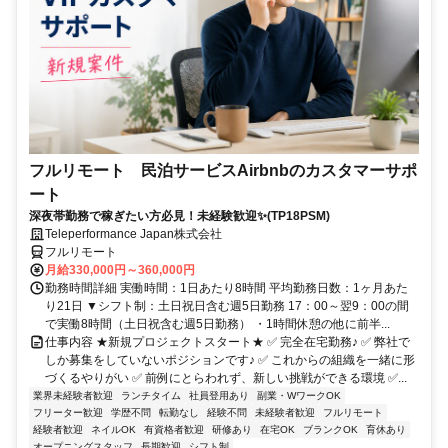
フルリモート 民泊サービスAirbnbのカスタマーサポ
ート
深夜帯勤務で稼ぎたい方必見！未経験歓迎✨(TP18PSM)
Teleperformance Japan株式会社
フルリモート
月給330,000円～360,000円
勤務時間詳細 実働時間：1日あたり8時間 平均勤務日数：1ヶ月あた
り21日 ▼シフト制：土日祝日含む週5日勤務 17：00～翌9：00の間
で実働8時間（土日祝含む週5日勤務） ・1時間休憩の他に前半...
仕事内容 ★新規プロジェクトスタート★ ✅ 完全在宅勤務♪ ✅ 弊社で
しか募集をしていないポジションです♪ ✅ これからの組織を一緒に形
づくるやりがい ✅ 前例にとらわれず、新しい挑戦ができる環境 ✅...
業界未経験者歓迎
ランチタイム
社員登用あり
副業・WワークOK
フリーター歓迎
学歴不問
転勤なし
経験不問
未経験者歓迎
フルリモート
経験者歓迎
ネイルOK
有資格者歓迎
研修あり
在宅OK
ブランクOK
育休あり
オープニングスタッフ
長期歓迎
シフト制