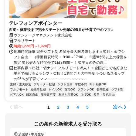
テレフォンアポインター
面接～就業後まで完全リモート✨先輩の95％が子育て中のママ♫
ヴァンテージマネジメント株式会社
フルリモート
時給1,226円～1,920円
勤務時間詳細 完全シフト制 希望を最大限考慮します♫ ⏰月～金でシ
フト自由！ （稼働目安時間： 9:00～17:00 ） ※週9時間以上の稼働を
想定 ⏰お好きな時間帯で1日3時間～！ ⏰平日のみの週...
仕事内容 ✨出社一切ナシ！フルリモート求人！ ✨全国どこでも好きな
場所で働ける♫ ✨シフト柔軟！1週間ごとの申告制 ✨今いるスタッフ
の95％が子育てママ ༶ ༶ ༶ ༶ ༶ ༶ ༶ ༶ ༶ ༶ ༶ ༶...
主婦・主夫歓迎
フリーター歓迎
シフト自由
学歴不問
即日勤務OK
フルリモート
経験者歓迎
ネイルOK
在宅OK
ブランクOK
長期歓迎
シフト制
ピアスOK
服装自由
履歴書不要
友達と応募OK
ひげOK
髪型・髪色自由
前へ
次へ
1
2
3
4
5
この条件の新着求人を受け取る
茨城県 / 中舟生駅