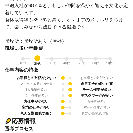
中途入社が98.4％と、新しい仲間を温かく迎える文化が定
着しています。
有休取得率も85.7％と高く、オンオフのメリハリをつけ
て、楽しみながら成長できる職場です。
喫煙所：喫煙所あり（屋外）
職場に多い年齢層
10代
30代
40代
50代
60代
70代〜
20代
仕事内容の特徴
お客様との対話が少ない
お客様との対話が多い
創意工夫の多い仕事
マニュアル通りの仕事
チーム作業が多い
1人作業が多い
デスクワークが多い
立ち仕事が多い
力仕事が少ない
力仕事が多い
室内の仕事が多い
室外の仕事が多い
色んな勤務地で働く
固定の勤務地で働く
応募情報
選考プロセス