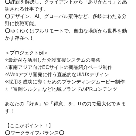
⭕課題を解決し、クライアントから「ありがとう」と感
謝される仕事です。
⭕デザイン、AI、グローバル案件など、多岐にわたる分
野に挑戦可能。
⭕ゆくゆくはフルリモートで、自由な場所から世界を動
かす存在へ！
＜プロジェクト例＞
⭐️最新AIを活用した介護支援システムの開発
⭐️東南アジア向けECサイトの商品紹介ページ制作
⭐️Webアプリ開発に伴う直感的なUI/UXデザイン
⭐️採用を成功に導くためのブランディングムービー制作
⭐️『富岡シルク』など地域ブランドのPRコンテンツ
あなたの「好き」や「得意」を、ITの力で最大化できま
す！
【ここがポイント！】
⭕️ワークライフバランス⭕️