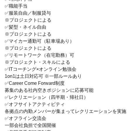
✅️職能手当
✅️服装自由／制服貸与
※プロジェクトによる
✅️髪型・ネイル自由
※プロジェクトによる
✅️マイカー通勤可（駐車場あり）
※プロジェクトによる
✅️リモートワーク（在宅勤務）可
※プロジェクト・スキルによる
✅️ITコーチング×オンライン勉強会
1on1は土日対応可 ※一部ルールあり
✅️Career Come Forward制度
募集のある社内空きポジションに応募可能
✅️レクリエーション（四半期・帰社日）
✅️オフサイトアクティビティ
各拠点の内勤メンバーが集まってレクリエーションを実施
✅️オフライン交流会
一部会社負担で全国開催