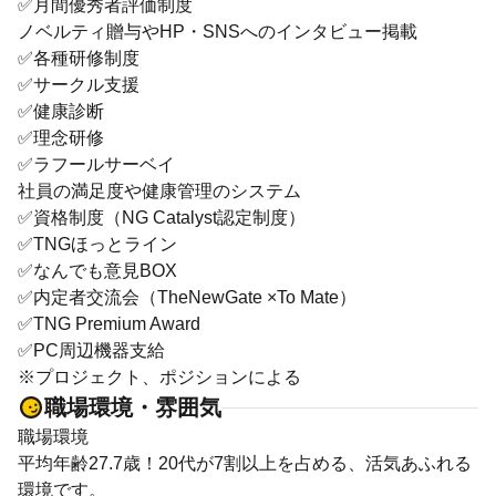
✅️月間優秀者評価制度
ノベルティ贈与やHP・SNSへのインタビュー掲載
✅️各種研修制度
✅️サークル支援
✅️健康診断
✅️理念研修
✅️ラフールサーベイ
社員の満足度や健康管理のシステム
✅️資格制度（NG Catalyst認定制度）
✅️TNGほっとライン
✅️なんでも意見BOX
✅️内定者交流会（TheNewGate ×To Mate）
✅️TNG Premium Award
✅️PC周辺機器支給
※プロジェクト、ポジションによる
職場環境・雰囲気
職場環境
平均年齢27.7歳！20代が7割以上を占める、活気あふれる
環境です。