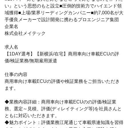
い』という思想のもと設立■圧倒的技術力でハイエンド領
域獲得■上場/業界リーディングカンパニー■約7,000名が大
手優良メーカーで設計開発に携わるプロエンジニア集団
企業名
株式会社メイテック
求人名
【1DAY選考】【新横浜/在宅】商用車向け車載ECUの評
価/検証業務/無期雇用派遣
仕事の内容
商用車向け車載ECUの評価や検証業務をご担当いただき
ます。
◆業務内容詳細：商用車向け車載ECUのの評価/検証業
務。選定～見積、評価(ディレイティング等)を社員さんと
ともに対応いただきます。
◆魅力ポイント：評価業務江尾通じて車載県連知識を習得