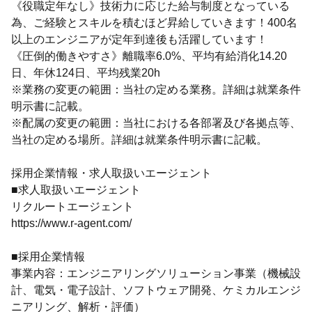
《役職定年なし》技術力に応じた給与制度となっている
為、ご経験とスキルを積むほど昇給していきます！400名
以上のエンジニアが定年到達後も活躍しています！
《圧倒的働きやすさ》離職率6.0%、平均有給消化14.20
日、年休124日、平均残業20h
※業務の変更の範囲：当社の定める業務。詳細は就業条件
明示書に記載。
※配属の変更の範囲：当社における各部署及び各拠点等、
当社の定める場所。詳細は就業条件明示書に記載。
採用企業情報・求人取扱いエージェント
■求人取扱いエージェント
リクルートエージェント
https://www.r-agent.com/
■採用企業情報
事業内容：エンジニアリングソリューション事業（機械設
計、電気・電子設計、ソフトウェア開発、ケミカルエンジ
ニアリング、解析・評価）