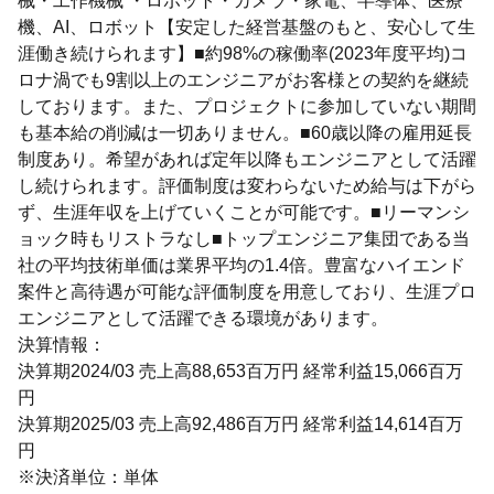
械・工作機械 ・ロボット・カメラ・家電、半導体、医療
機、AI、ロボット【安定した経営基盤のもと、安心して生
涯働き続けられます】■約98%の稼働率(2023年度平均)コ
ロナ渦でも9割以上のエンジニアがお客様との契約を継続
しております。また、プロジェクトに参加していない期間
も基本給の削減は一切ありません。■60歳以降の雇用延長
制度あり。希望があれば定年以降もエンジニアとして活躍
し続けられます。評価制度は変わらないため給与は下がら
ず、生涯年収を上げていくことが可能です。■リーマンシ
ョック時もリストラなし■トップエンジニア集団である当
社の平均技術単価は業界平均の1.4倍。豊富なハイエンド
案件と高待遇が可能な評価制度を用意しており、生涯プロ
エンジニアとして活躍できる環境があります。
決算情報：
決算期2024/03 売上高88,653百万円 経常利益15,066百万
円
決算期2025/03 売上高92,486百万円 経常利益14,614百万
円
※決済単位：単体