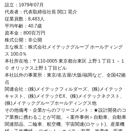
設立：1979年07月
代表者：代表取締役社長 関口 晃介
従業員数：8,483人
平均年齢：40.7歳
資本金：800百万円
株式公開：非公開
主な株主：株式会社メイテックグループ ホールディング
ス 100.0％
本社所在地：〒110-0005 東京都台東区 上野１丁目１－１
０ オリックス上野１丁目ビル
本社以外の事業所：東京/名古屋/大阪/福岡など、全国42拠
点
関連会社：(株)メイテックフィルダーズ、(株)メイテック
キャスト、(株)メイテックEX、(株)メイテックネクスト、
(株)メイテックグループホールディングス他
その他備考・企業からのフリーコメント：★設計開発のコ
ア業務に携わることが可能。＜案件事例＞自動車、自動車
関連部品、二輪車、航空機、宇宙関連(ロケット)、産業機