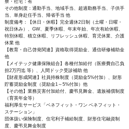
寮・社宅：有
その他制度：通勤手当、地域手当、超過勤務手当、子供手
当、単身赴任手当、帰省手当 他
制度備考：【休日・休暇】完全週休2日制（土曜・日曜・
祝日休み）、GW、夏季休暇、年末年始、年次有給休暇、
特別休暇、積立休暇、リフレッシュ休暇、育児休業、介護
休業 他
【教育・自己啓発関連】資格取得奨励金、通信研修補助金
他
【メイテック健康保険組合】各種付加給付（医療費自己負
担2万円迄 等）、人間ドック受診補助 他
【財産形成関連】社員持株制度（奨励金5%付加）、財形
貯蓄奨励金制度（奨励金1～5%付加）他
【その他】業務災害付加給付、慶弔見舞金、遺族補償制度
（育英年金等）
福利厚生サービス「ベネフィット・ワン ベネフィット・
ステーション」
団体扱い保険制度、住宅利子補給制度、財形住宅融資制
度、慶弔見舞金制度