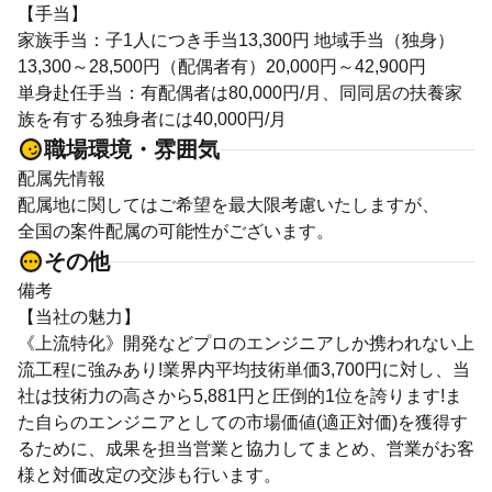
【手当】
家族手当：子1人につき手当13,300円 地域手当（独身）
13,300～28,500円（配偶者有）20,000円～42,900円
単身赴任手当：有配偶者は80,000円/月、同同居の扶養家
族を有する独身者には40,000円/月
職場環境・雰囲気
配属先情報
配属地に関してはご希望を最大限考慮いたしますが、
全国の案件配属の可能性がございます。
その他
備考
【当社の魅力】
《上流特化》開発などプロのエンジニアしか携われない上
流工程に強みあり!業界内平均技術単価3,700円に対し、当
社は技術力の高さから5,881円と圧倒的1位を誇ります!ま
た自らのエンジニアとしての市場価値(適正対価)を獲得す
るために、成果を担当営業と協力してまとめ、営業がお客
様と対価改定の交渉も行います。