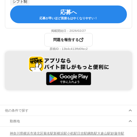
シフト制
応募へ
応募が早いほど面接もはやくなりやすい！
掲載開始日：
2026/02/27
問題を報告する
原稿ID：
13b4c413ffd0fec2
他の条件で探す
勤務地
神奈川県
横浜市
港北区
菊名駅
新横浜駅
小机駅
日吉駅
綱島駅
大倉山駅
妙蓮寺駅