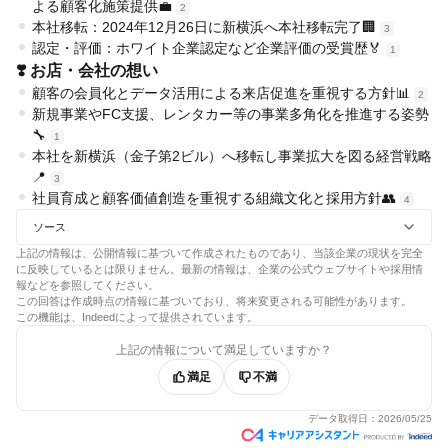
よる顧客化施策提供💼
2
本社移転：2024年12月26日に新横浜へ本社移転完了🏢
3
認定・評価：ホワイト企業認定など企業評価の受賞歴🏅
1
❣️ お店・会社の想い
顧客の会員化とデータ活用による来店促進を重視する方針📊
2
新規事業やFC支援、レンタカー等の事業多角化を推進する姿勢
🔧
1
本社を新横浜（金子第2ビル）へ移転し事業拡大を図る経営戦略
📍
3
社員育成と顧客価値創造を重視する組織文化と採用方針👥
4
ソース
上記の情報は、公開情報に基づいて作成されたものであり、当該企業の現状を完全
に反映しているとは限りません。最新の情報は、企業の公式ウェブサイトや採用情
報などを参照してください。
この回答は作成時点の情報に基づいており、将来変更される可能性があります。
この機能は、Indeedによって提供されています。
上記の情報について満足していますか？
満足
不満
データ取得日：
2026/05/25