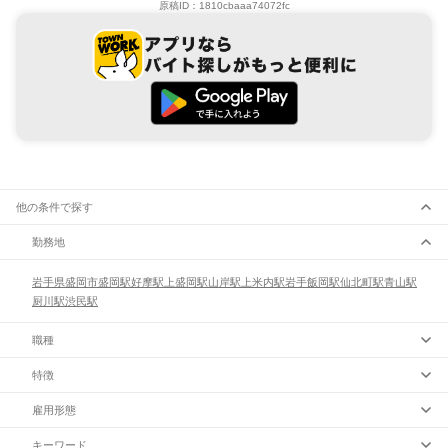
原稿ID：
1810cbaaa74072fc
他の条件で探す
勤務地
岩手県
盛岡市
盛岡駅
好摩駅
上盛岡駅
山岸駅
上米内駅
岩手飯岡駅
仙北町駅
青山駅
厨川駅
渋民駅
職種
特徴
雇用形態
キーワード