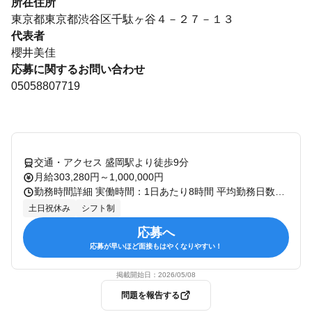
所在住所
東京都東京都渋谷区千駄ヶ谷４－２７－１３
代表者
櫻井美佳
応募に関するお問い合わせ
05058807719
交通・アクセス 盛岡駅より徒歩9分
月給303,280円～1,000,000円
勤務時間詳細 実働時間：1日あたり8時間 平均勤務日数：1ヶ月あたり20日 〜 21日 実働時間：1日あたり8時間 10:00～19:00（休憩1時間） ※多くて月20時間残業あり (お客様の予約状況により変動します)
土日祝休み
シフト制
応募へ
応募が早いほど面接もはやくなりやすい！
掲載開始日：
2026/05/08
問題を報告する