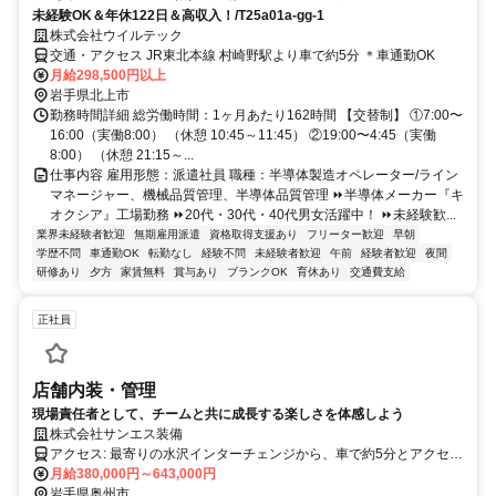
未経験OK＆年休122日＆高収入！/T25a01a-gg-1
株式会社ウイルテック
交通・アクセス JR東北本線 村崎野駅より車で約5分 ＊車通勤OK
月給298,500円以上
岩手県北上市
勤務時間詳細 総労働時間：1ヶ月あたり162時間 【交替制】 ①7:00〜
16:00（実働8:00） （休憩 10:45～11:45） ②19:00〜4:45（実働
8:00） （休憩 21:15～...
仕事内容 雇用形態：派遣社員 職種：半導体製造オペレーター/ライン
マネージャー、機械品質管理、半導体品質管理 ⏩半導体メーカー『キ
オクシア』工場勤務 ⏩20代・30代・40代男女活躍中！ ⏩未経験歓...
業界未経験者歓迎
無期雇用派遣
資格取得支援あり
フリーター歓迎
早朝
学歴不問
車通勤OK
転勤なし
経験不問
未経験者歓迎
午前
経験者歓迎
夜間
研修あり
夕方
家賃無料
賞与あり
ブランクOK
育休あり
交通費支給
正社員
店舗内装・管理
現場責任者として、チームと共に成長する楽しさを体感しよう
株式会社サンエス装備
アクセス: 最寄りの水沢インターチェンジから、車で約5分とアクセス
も良好です。駐車場完備のため、マイカー通勤も可能です。勤務地へ
月給380,000円～643,000円
のアクセス方法については、具体的なルートなどもご案内いたします
岩手県奥州市