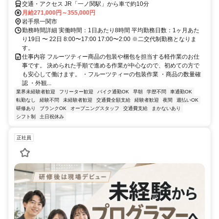
交通・アクセス JR「一ノ関駅」から車で約10分
月給271,000円～355,000円
岩手県一関市
勤務時間詳細 実働時間：1日あたり8時間 平均勤務日数：1ヶ月あた
り19日 〜 22日 8:00〜17:00 17:00〜2:00 ※二交代制勤務となりま
す。
仕事内容 フルーツティー商品の包装や梱包を担当する軽作業のお仕
事です。 決められた手順で進める作業が中心なので、初めての方で
も安心して働けます。 ・フルーツティーの包装作業 ・商品の数量確
認 ・外観...
業界未経験者歓迎
フリーター歓迎
バイク通勤OK
早朝
学歴不問
車通勤OK
転勤なし
経験不問
未経験者歓迎
交通費全額支給
経験者歓迎
夜間
週払いOK
研修あり
ブランクOK
オープニングスタッフ
交通費支給
まかないあり
シフト制
土日祝休み
正社員