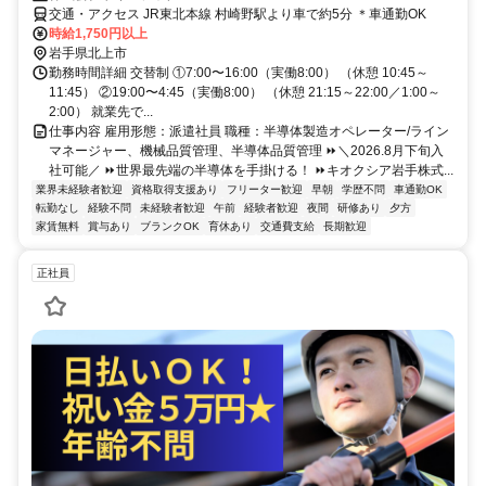
交通・アクセス JR東北本線 村崎野駅より車で約5分 ＊車通勤OK
時給1,750円以上
岩手県北上市
勤務時間詳細 交替制 ①7:00〜16:00（実働8:00） （休憩 10:45～
11:45） ②19:00〜4:45（実働8:00） （休憩 21:15～22:00／1:00～
2:00） 就業先で...
仕事内容 雇用形態：派遣社員 職種：半導体製造オペレーター/ライン
マネージャー、機械品質管理、半導体品質管理 ⏩＼2026.8月下旬入
社可能／ ⏩世界最先端の半導体を手掛ける！ ⏩キオクシア岩手株式...
業界未経験者歓迎
資格取得支援あり
フリーター歓迎
早朝
学歴不問
車通勤OK
転勤なし
経験不問
未経験者歓迎
午前
経験者歓迎
夜間
研修あり
夕方
家賃無料
賞与あり
ブランクOK
育休あり
交通費支給
長期歓迎
正社員