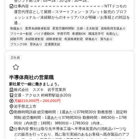
替シフト制 ①9：05〜18：20 ②9：30〜18...
仕事内容 ＝＝＝＝＝＝＝＝＝＝＝＝＝＝＝＝＝＝＝ ✅NTTドコモの
運営代理店として展開 ✅スマートフォン・タブレット販売の プロフ
ェッショナル ✅未経験からのキャリアパスが明確 ✅お客様との対話を
通...
制服あり
業界未経験者歓迎
変形労働時間制
主婦・主夫歓迎
資格取得支援あり
フリーター歓迎
バイク通勤OK
学歴不問
車通勤OK
職場見学可
転勤なし
経験不問
未経験者歓迎
経験者歓迎
有資格者歓迎
研修あり
賞与あり
ブランクOK
育休あり
交通費支給
正社員
半導体商社の営業職
新社屋で一緒に働きましょう。
株式会社 スズキ 岩手営業所
交通・アクセス 村崎野駅徒歩20分
月給210,000円～260,000円
岩手県北上市
勤務時間詳細 総労働時間：1週あたり37時間30分 勤務形態：固定時
間制 総労働時間：1週あたり37時間30分 勤務時間：8時30分～17時
00分（内休憩：1時間） 9時00分～17時30分（内休...
仕事内容 弊社は取引先半導体工場へ半導体装置内の消耗品パーツな
どの販売を行っており、既に取引実績のあるお客様へ既存製品のアフ