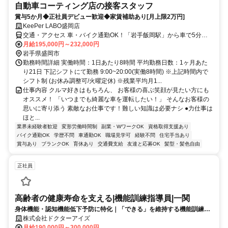
自動車コーティング店の接客スタッフ
賞与5か月◆正社員デビュー歓迎◆家賃補助あり[月上限2万円]
KeePer LABO盛岡店
交通・アクセス 車・バイク通勤OK！「岩手飯岡駅」から車で5分・
「仙北町駅」から車10分・「盛岡駅」から車15分 ※矢巾町から車15
月給195,000円～232,000円
分、紫波町から車25分。ユニバース盛岡南店（さんさ）向かいの店舗
岩手県盛岡市
勤務時間詳細 実働時間：1日あたり8時間 平均勤務日数：1ヶ月あた
り21日 下記シフトにて勤務 9:00~20:00(実働8時間) ※上記時間内で
シフト制 (お休み調整可/火曜定休) ※残業平均月1...
仕事内容 クルマ好きはもちろん、 お客様の喜ぶ笑顔が見たい方にも
オススメ！ 「いつまでも綺麗な車を運転したい！」 そんなお客様の
思いに寄り添う 素敵なお仕事です！難しい知識は必要ナシ ●力仕事は
ほと...
業界未経験者歓迎
変形労働時間制
副業・WワークOK
資格取得支援あり
バイク通勤OK
学歴不問
車通勤OK
職場見学可
経験不問
住宅手当あり
賞与あり
ブランクOK
育休あり
交通費支給
友達と応募OK
髪型・髪色自由
正社員
高齢者の健康寿命を支える|機能訓練指導員|一関
身体機能・認知機能低下予防に特化｜「できる」を維持する機能訓練指
導員
株式会社ドクターアイズ
月給190,000円～300,000円