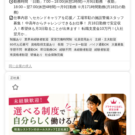
勤務時間 「日勤」7:00～18:00(休憩1時間)⇒月9日勤務 「夜勤」
18:00～翌7:00(休憩4時間)⇒月9日勤務 ※月171時間勤務(月18日の勤
務)
仕事内容 ＼セカンドキャリアを応援／ 工場常駐の施設警備スタッフ
募集！ 中高年からチャレンジできるお仕事！ 月18日勤務で安定収
入！希望休も月3日取ることが出来ます！ 転職支度金10万円！(入社
翌月か...
制服あり
業界未経験者歓迎
変形労働時間制
社員登用あり
主婦・主夫歓迎
60代も応募可
資格取得支援あり
長期
フリーター歓迎
バイク通勤OK
大量募集
学歴不問
車通勤OK
即日勤務OK
経験不問
未経験者歓迎
経験者歓迎
有資格者歓迎
研修あり
社会保険完備
同じ企業の求人
正社員