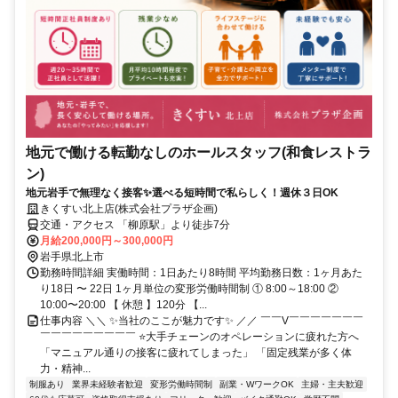
地元で働ける転勤なしのホールスタッフ(和食レストラ
ン)
地元岩手で無理なく接客✨選べる短時間で私らしく！週休３日OK
きくすい北上店(株式会社プラザ企画)
交通・アクセス 「柳原駅」より徒歩7分
月給200,000円～300,000円
岩手県北上市
勤務時間詳細 実働時間：1日あたり8時間 平均勤務日数：1ヶ月あた
り18日 〜 22日 1ヶ月単位の変形労働時間制 ① 8:00～18:00 ②
10:00〜20:00 【 休憩 】120分 【...
仕事内容 ＼＼ ✨当社のここが魅力です✨ ／／ ￣￣V￣￣￣￣￣￣￣
￣￣￣￣￣￣￣￣￣ ⭐大手チェーンのオペレーションに疲れた方へ
「マニュアル通りの接客に疲れてしまった」 「固定残業が多く体
力・精神...
制服あり
業界未経験者歓迎
変形労働時間制
副業・WワークOK
主婦・主夫歓迎