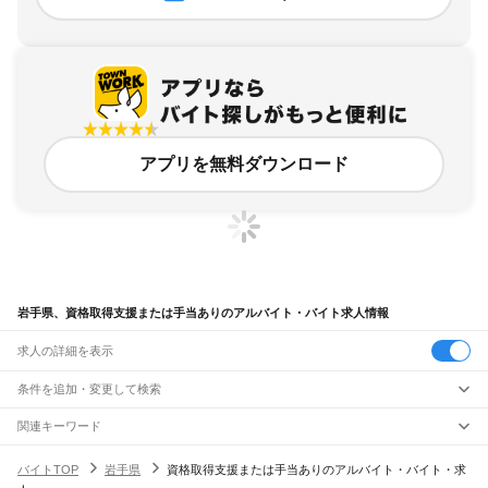
アプリを無料ダウンロード
岩手県、資格取得支援または手当ありのアルバイト・バイト求人情報
求人の詳細を表示
条件を追加・変更して検索
市区町村を追加・変更
関連キーワード
岩手県 資格取得支援または手当あり 倉庫内作業
岩手県
駅を追加・変更
バイトTOP
岩手県
資格取得支援または手当ありのアルバイト・バイト・求
富山県 資格取得支援または手当あり 資格支援制度
岩手県
すべて