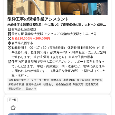
型枠工事の現場作業アシスタント
未経験者＆無資格者歓迎！手に職つけて市場価値の高い人材へと成長で
きます！週休2日で土日休み！ほとんど定時退社！直行直帰可！
有限会社藤喜建設
最寄り駅 花輪線大更駅 アクセス JR花輪線大更駅から車で5分
月給220,000円～260,000円
岩手県八幡平市
勤務時間 8：00～17：30（実働8時間） 休憩時間 1時間30分（午前・
午後各15分、昼休憩60分） 残業月平均1〜3時間程度（ほとんど定時
で終わります） 直行直帰可（規定あり） 家庭や子供の用事...
仕事内容 建設現場で型枠大工の指示のもと、サポート業務を行なっ
ていただきます。 学校・商業施設・橋・道路など、地域に残る仕事
に関われるのが特徴です。 《具体的な仕事内容》 ・型枠材（ベニヤ
板・木材・...
資格取得支援あり
フリーター歓迎
学歴不問
車通勤OK
固定時間制
学生歓迎
未経験者歓迎
住宅手当あり
研修あり
社会保険完備
制服貸与
交通費支給
長期休暇あり
昇給あり
正社員