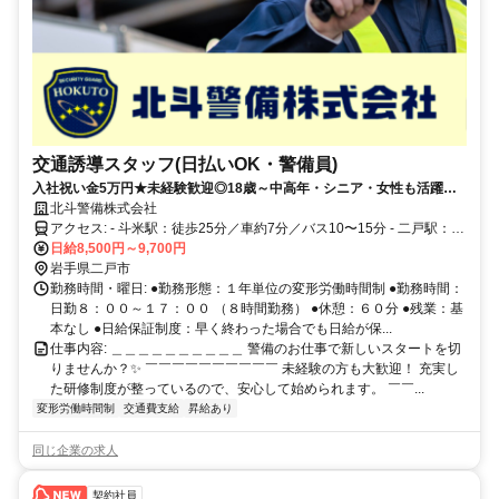
交通誘導スタッフ(日払いOK・警備員)
入社祝い金5万円★未経験歓迎◎18歳～中高年・シニア・女性も活躍
中！交通費全額支給◎資格取得支援あり
北斗警備株式会社
アクセス: - 斗米駅：徒歩25分／車約7分／バス10〜15分 - 二戸駅：徒
歩30〜35分／車約8分／バス10〜20分
日給8,500円～9,700円
岩手県二戸市
勤務時間・曜日: ●勤務形態：１年単位の変形労働時間制 ●勤務時間：
日勤８：００～１７：００ （８時間勤務） ●休憩：６０分 ●残業：基
本なし ●日給保証制度：早く終わった場合でも日給が保...
仕事内容: ＿＿＿＿＿＿＿＿＿＿ 警備のお仕事で新しいスタートを切
りませんか？✨ ￣￣￣￣￣￣￣￣￣￣ 未経験の方も大歓迎！ 充実し
た研修制度が整っているので、安心して始められます。 ￣￣...
変形労働時間制
交通費支給
昇給あり
同じ企業の求人
契約社員