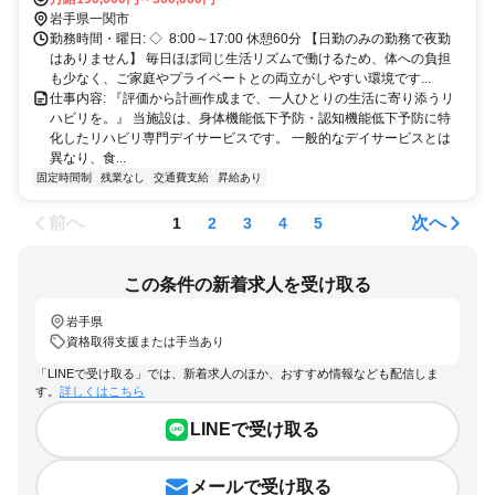
岩手県一関市
勤務時間・曜日: ◇ 8:00～17:00 休憩60分 【日勤のみの勤務で夜勤
はありません】 毎日ほぼ同じ生活リズムで働けるため、体への負担
も少なく、ご家庭やプライベートとの両立がしやすい環境です...
仕事内容: 『評価から計画作成まで、一人ひとりの生活に寄り添うリ
ハビリを。』 当施設は、身体機能低下予防・認知機能低下予防に特
化したリハビリ専門デイサービスです。 一般的なデイサービスとは
異なり、食...
固定時間制
残業なし
交通費支給
昇給あり
前へ
次へ
1
2
3
4
5
この条件の新着求人を受け取る
岩手県
資格取得支援または手当あり
「LINEで受け取る」では、新着求人のほか、おすすめ情報なども配信しま
す。
詳しくはこちら
LINEで受け取る
メールで受け取る