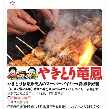
やきとり移動販売店のスーパーバイザー(管理職候補)
【45歳未満の募集】竜鳳の味を全国に広めていくためにも、店舗をマネ
ジメントする【スーパーバイザー】を募集します！
株式会社全国チェーン竜鳳 前沢営業所
月給257,000円
岩手県胆沢郡
勤務時間 実働時間：8時間/日 平均勤務日数：1ヶ月あたり22日 9:00