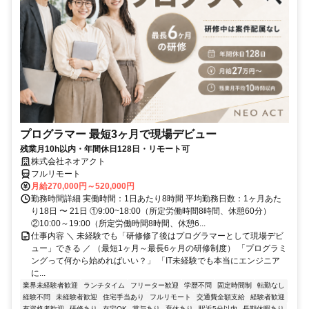
プログラマー 最短3ヶ月で現場デビュー
残業月10h以内・年間休日128日・リモート可
株式会社ネオアクト
フルリモート
月給270,000円～520,000円
勤務時間詳細 実働時間：1日あたり8時間 平均勤務日数：1ヶ月あた
り18日 〜 21日 ①9:00~18:00（所定労働時間8時間、休憩60分）
②10:00～19:00（所定労働時間8時間、休憩6...
仕事内容 ＼ 未経験でも「研修修了後はプログラマーとして現場デビ
ュー」できる ／ （最短1ヶ月～最長6ヶ月の研修制度） 「プログラミ
ングって何から始めればいい？」 「IT未経験でも本当にエンジニア
に...
業界未経験者歓迎
ランチタイム
フリーター歓迎
学歴不問
固定時間制
転勤なし
経験不問
未経験者歓迎
住宅手当あり
フルリモート
交通費全額支給
経験者歓迎
有資格者歓迎
研修あり
在宅OK
賞与あり
育休あり
駅近5分以内
長期休暇あり