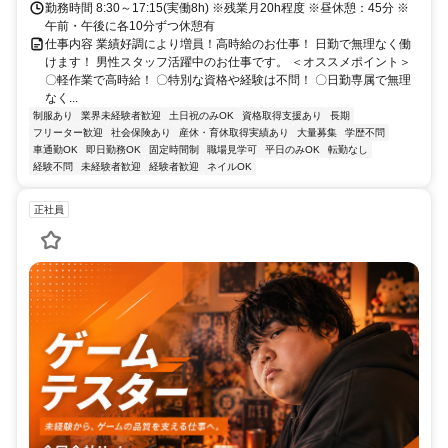
勤務時間 8:30～17:15(実働8h) ※残業月20h程度 ※昼休憩：45分 ※
午前・午後に各10分ずつ休憩有
仕事内容 業績好調により増員！高時給のお仕事！ 日勤で無理なく働
けます！ 男性スタッフ活躍中のお仕事です。 ＜オススメポイント＞
〇軽作業で高時給！ 〇特別な資格や経験は不問！ 〇日勤専属で無理
なく...
制服あり
業界未経験者歓迎
土日祝のみOK
資格取得支援あり
長期
フリーター歓迎
社会保険あり
産休・育休取得実績あり
大量募集
学歴不問
車通勤OK
即日勤務OK
固定時間制
職場見学可
平日のみOK
転勤なし
経験不問
未経験者歓迎
経験者歓迎
ネイルOK
正社員