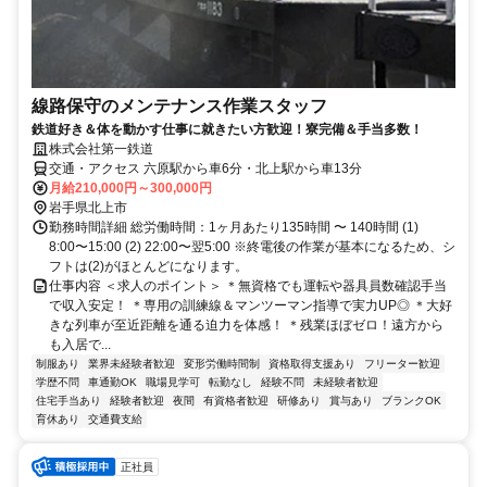
線路保守のメンテナンス作業スタッフ
鉄道好き＆体を動かす仕事に就きたい方歓迎！寮完備＆手当多数！
株式会社第一鉄道
交通・アクセス 六原駅から車6分・北上駅から車13分
月給210,000円～300,000円
岩手県北上市
勤務時間詳細 総労働時間：1ヶ月あたり135時間 〜 140時間 (1)
8:00〜15:00 (2) 22:00〜翌5:00 ※終電後の作業が基本になるため、シ
フトは(2)がほとんどになります。
仕事内容 ＜求人のポイント＞ ＊無資格でも運転や器具員数確認手当
で収入安定！ ＊専用の訓練線＆マンツーマン指導で実力UP◎ ＊大好
きな列車が至近距離を通る迫力を体感！ ＊残業ほぼゼロ！遠方から
も入居で...
制服あり
業界未経験者歓迎
変形労働時間制
資格取得支援あり
フリーター歓迎
学歴不問
車通勤OK
職場見学可
転勤なし
経験不問
未経験者歓迎
住宅手当あり
経験者歓迎
夜間
有資格者歓迎
研修あり
賞与あり
ブランクOK
育休あり
交通費支給
正社員