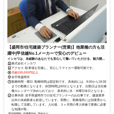
【盛岡市/住宅建築プランナー(営業)】他業種の方も活
躍中|甲信越No.1メーカーで安心のデビュー
イシカワは、未経験のあなたでも安心して働いていただける、能力開発
企業です！
株式会社イシカワ
アクセス: 駐車場を完備し、安心してマイカー通勤可能です。
月給299,000円以上
岩手県盛岡市
勤務時間・曜日: 勤務時間は固定制です。具体的には、9:00から18:00
までの勤務となります。休憩時間は60分となります。出勤日は当社稼
働カレンダーで決められており、基本的に水・木曜日休日となりま...
仕事内容: 岩手県盛岡市での住宅プランナーのお仕事です。建築業界
以外の未経験者も歓迎しています。実際に、勤務場所には別業界から
転職して活躍しています。入社後、３ヶ月間の導入研修で業務に必要
な知識や取...
固定時間制
交通費支給
昇給あり