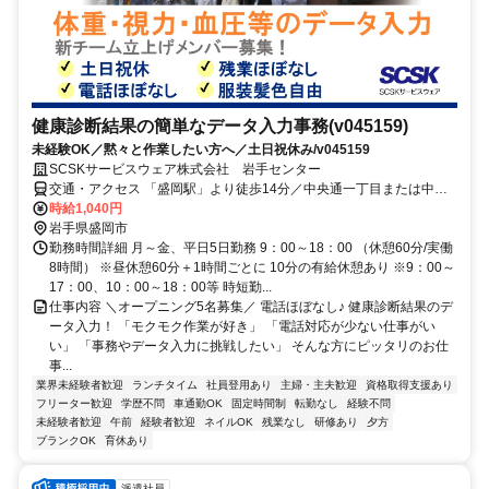
健康診断結果の簡単なデータ入力事務(v045159)
未経験OK／黙々と作業したい方へ／土日祝休み/v045159
SCSKサービスウェア株式会社 岩手センター
交通・アクセス 「盛岡駅」より徒歩14分／中央通一丁目または中央
通二丁目バス停より徒歩3分
時給1,040円
岩手県盛岡市
勤務時間詳細 月～金、平日5日勤務 9：00～18：00 （休憩60分/実働
8時間） ※昼休憩60分＋1時間ごとに 10分の有給休憩あり ※9：00～
17：00、10：00～18：00等 時短勤...
仕事内容 ＼オープニング5名募集／ 電話ほぼなし♪ 健康診断結果のデ
ータ入力！ 「モクモク作業が好き」 「電話対応が少ない仕事がい
い」 「事務やデータ入力に挑戦したい」 そんな方にピッタリのお仕
事...
業界未経験者歓迎
ランチタイム
社員登用あり
主婦・主夫歓迎
資格取得支援あり
フリーター歓迎
学歴不問
車通勤OK
固定時間制
転勤なし
経験不問
未経験者歓迎
午前
経験者歓迎
ネイルOK
残業なし
研修あり
夕方
ブランクOK
育休あり
派遣社員