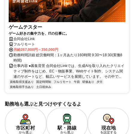
ゲームテスター
ゲーム好きの集中力を、ITの仕事に。
合同会社Link
フルリモート
月給267,000円～350,000円
勤務時間詳細 総労働時間：1ヶ月あたり160時間 9:30〜18:30(実働8
時間)
仕事内容 ●募集背景 合同会社Linkでは、生成AIを取り入れたクリエイ
ティブ制作をはじめ、EC・物販事業、Webサイト制作、システム関
連のサポートなど、幅広いサービスを展開しています。 その中で...
資格取得支援あり
固定時間制
フルリモート
午前
研修あり
夕方
資格取得手当あり
土日祝休み
勤務地も選ぶと見つけやすくなるよ
市区町村
駅・路線
現在地
から選ぶ
から選ぶ
を設定する