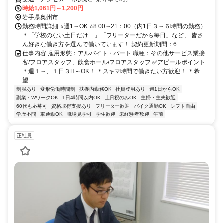
時給1,061円～1,200円
岩手県奥州市
勤務時間詳細 ⭐週1～OK ⭐8:00～21：00（内1日３～６時間の勤務）
＊「学校のない土日だけ…」「フリーターだから毎日」など、 皆さ
ん好きな働き方を選んで働いています！ 契約更新期間：6...
仕事内容 雇用形態：アルバイト・パート 職種：その他サービス業接
客/フロアスタッフ、飲食ホール/フロアスタッフ ✅アピールポイント
＊週１～、１日３H～OK！ ＊スキマ時間で働きたい方歓迎！ ＊希
望...
制服あり
変形労働時間制
扶養内勤務OK
社員登用あり
週1日からOK
副業・WワークOK
1日4時間以内OK
土日祝のみOK
主婦・主夫歓迎
60代も応募可
資格取得支援あり
フリーター歓迎
バイク通勤OK
シフト自由
学歴不問
車通勤OK
職場見学可
学生歓迎
未経験者歓迎
午前
正社員