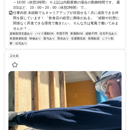
～18:00（休憩1時間） ※上記は内勤業務の場合の勤務時間です。 週
3日ほど、 10：00～20：00（休憩2時間） で...
仕事内容 未経験でもキャリアアップが目指せる！共に成長できる仲
間を探しています！ 「飲食店の経営に興味がある」 「経験や社歴に
関係なく昇進できる環境で働きたい」 そんな方は竜鳳で働いてみま
せんか？ ...
資格取得支援あり
バイク通勤OK
学歴不問
車通勤OK
経験不問
住宅手当あり
有資格者歓迎
研修あり
賞与あり
育休あり
交通費支給
長期歓迎
シフト制
寮・社宅あり
正社員