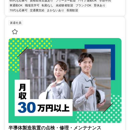
60代も応募可
資格取得支援あり
フリーター歓迎
バイク通勤OK
学歴不問
車通勤OK
職場見学可
転勤なし
未経験者歓迎
ブランクOK
育休あり
70代も応募可
交通費支給
まかないあり
長期歓迎
派遣社員
半導体製造装置の点検・修理・メンテナンス