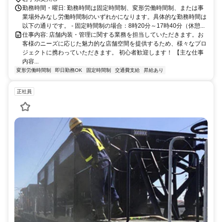
ので、お気軽にお問い合わせください。
勤務時間・曜日: 勤務時間は固定時間制、変形労働時間制、または事
業場外みなし労働時間制のいずれかになります。具体的な勤務時間は
以下の通りです。 - 固定時間制の場合：8時20分～17時40分（休憩...
仕事内容: 店舗内装・管理に関する業務を担当していただきます。お
客様のニーズに応じた魅力的な店舗空間を提供するため、様々なプロ
ジェクトに携わっていただきます。 初心者歓迎します！ 【主な仕事
内容...
変形労働時間制
即日勤務OK
固定時間制
交通費支給
昇給あり
正社員