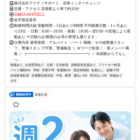
株式会社アクティサポート 花巻インターチェンジ
交通・アクセス 花巻駅より車で約10分
日給15,863円以上
岩手県花巻市
勤務時間詳細 実働時間：1日あたり8時間 平均勤務日数：1ヶ月あた
り23日 ・日勤：6:00～18:00 ・夜勤：18:00～翌5:00 ※現場により変
動あり ※日勤のみ/夜勤のみ等の希望も通ります...
仕事内容 雇用形態：アルバイト・パート 職種：その他警備スタッ
フ、警備スタッフ/守衛、警備輸送 ＼ Ｗワーク歓迎！・新メンバー募
集 ／ ┏━━━━━━━━━━━━━━━━┓ ✅ 未経験からでもし
っ...
制服あり
社員登用あり
主婦・主夫歓迎
資格取得支援あり
フリーター歓迎
バイク通勤OK
早朝
学歴不問
車通勤OK
固定時間制
転勤なし
経験不問
未経験者歓迎
交通費全額支給
午前
夜間
週払いOK
即日払いOK
研修あり
夕方
派遣社員