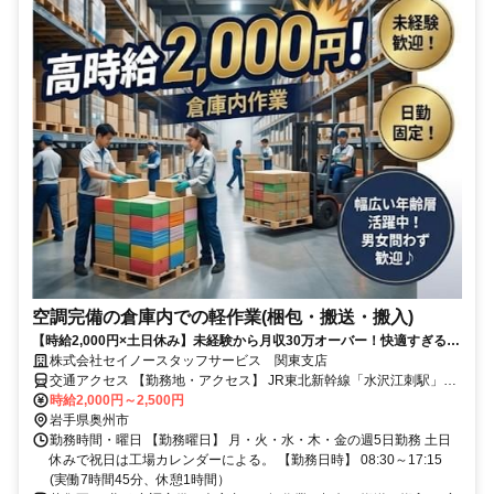
空調完備の倉庫内での軽作業(梱包・搬送・搬入)
【時給2,000円×土日休み】未経験から月収30万オーバー！快適すぎる空
調完備倉庫ワーク★
株式会社セイノースタッフサービス 関東支店
交通アクセス 【勤務地・アクセス】 JR東北新幹線「水沢江刺駅」よ
り車で約12分 JR東北本線「金ケ崎駅」より車で約18分 【通勤方法】
時給2,000円～2,500円
車通勤OK（無料駐車場完備） バイク・自転車通勤OK 公共交通機関
岩手県奥州市
利用OK
勤務時間・曜日 【勤務曜日】 月・火・水・木・金の週5日勤務 土日
休みで祝日は工場カレンダーによる。 【勤務日時】 08:30～17:15
(実働7時間45分、休憩1時間）