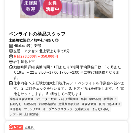
ペンライトの検品スタッフ
未経験歓迎◎／無料社宅あり◎
Hitotech岩手支部
交通・アクセス 北上駅より車で8分
月給273,000円～350,000円
岩手県北上市
勤務時間詳細 実働時間：1日あたり8時間 平均勤務日数：1ヶ月あた
り19日 〜 22日 8:00〜17:00 17:00〜2:00 ※二交代制勤務となりま
す。
仕事内容 ＼未経験歓迎×土日祝休み／ 1. ペンライトを作業台へ並べま
す。 2. 点灯チェックを行います。 3. キズ・汚れを確認します。 4. 電
池をセットします。 5. 梱包して出荷します。
業界未経験者歓迎
フリーター歓迎
バイク通勤OK
早朝
学歴不問
車通勤OK
転勤なし
経験不問
未経験者歓迎
交通費全額支給
経験者歓迎
夜間
週払いOK
研修あり
ブランクOK
オープニングスタッフ
交通費支給
まかないあり
シフト制
土日祝休み
正社員