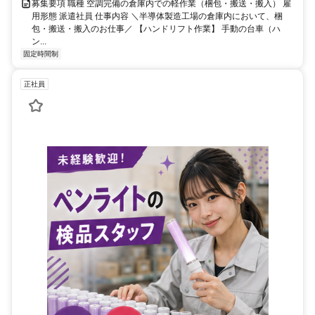
募集要項 職種 空調完備の倉庫内での軽作業（梱包・搬送・搬入） 雇
用形態 派遣社員 仕事内容 ＼半導体製造工場の倉庫内において、梱
包・搬送・搬入のお仕事／ 【ハンドリフト作業】 手動の台車（ハ
ン...
固定時間制
正社員