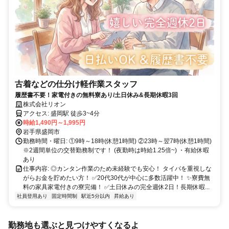
古着などの仕分け軽作業スタッフ
履歴書不要！家電付きの無料寮あり/土日休み&長期休暇3回
株式会社リオン
アクセス: 盛岡駅 徒歩3~4分
時給1,490円～1,995円
岩手県盛岡市
勤務時間・曜日: ①9時～18時(休憩1時間) ②23時～翌7時(休憩1時間)
※2週間単位の交替勤務制です！ (夜勤時は時給1.25倍~) ・有給休暇
あり
仕事内容: ◎カンタン作業のため未経験でも安心！ タイパを重視しな
がらお金を貯めたい方！ ✅20代30代が中心に多数活躍中！ ✨寮費無
料の家具家電付きの寮完備！ ✅土日休みの完全週休2日！長期休暇...
社員登用あり
固定時間制
駅近5分以内
昇給あり
勤務地も選ぶと見つけやすくなるよ