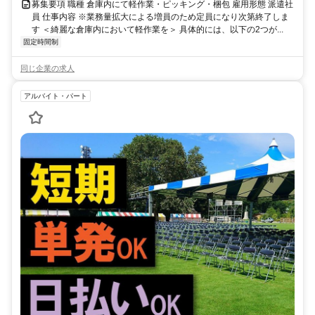
募集要項 職種 倉庫内にて軽作業・ピッキング・梱包 雇用形態 派遣社
員 仕事内容 ※業務量拡大による増員のため定員になり次第終了しま
す ＜綺麗な倉庫内において軽作業を＞ 具体的には、以下の2つが...
固定時間制
同じ企業の求人
アルバイト・パート