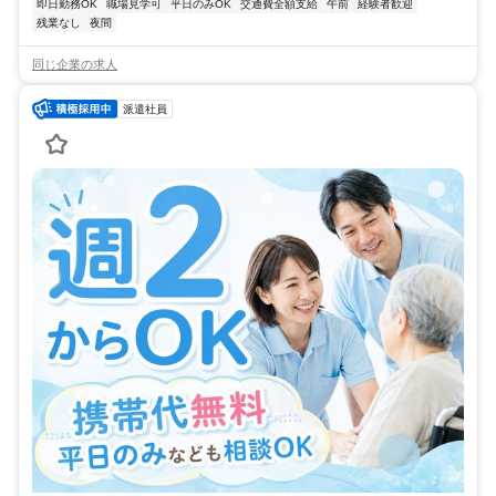
即日勤務OK
職場見学可
平日のみOK
交通費全額支給
午前
経験者歓迎
残業なし
夜間
同じ企業の求人
派遣社員