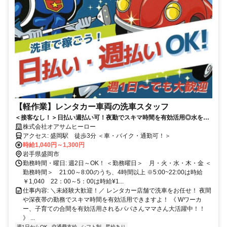
【軽作業】レンタカー車両の洗車スタッフ
＜接客なし！＞日払い週払い可！夜勤でスキマ時間を有効活用◎水を使
わないカンタン洗車♪
株式会社オアサムヒーロー
アクセス: 盛岡駅 徒歩3分 ＜車・バイク・通勤可！＞
時給1,040円～1,300円
岩手県盛岡市
勤務時間・曜日: 週2日～OK！ ＜勤務曜日＞ 月・火・水・木・金 ＜
勤務時間＞ 21:00～8:00のうち、4時間以上 ※5:00~22:00は時給
￥1,040 22：00～5：00は時給¥1...
仕事内容: ＼未経験大歓迎！／ レンタカー店舗で洗車をお任せ！ 夜間
や深夜帯の勤務でスキマ時間を有効活用できますよ！ 《 Wワーカ
ー、子育ての合間を有効活用されるパパさんママさん大活躍中！！
》 ...
週1日からOK
交通費支給
シフト制
昇給あり