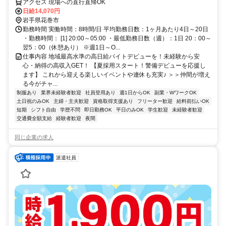
万円以上可能！日払いもOK！】勤務3日前迄シフト申請が可能です！週
アクセス 現場への直行直帰OK
1日～・短期もOK！あなたのライフスタイルに合わせてお仕事しません
日給14,070円
か！未経験者大歓迎！年代幅広く活躍しています。
岩手県花巻市
勤務時間 実働時間：8時間/日 平均勤務日数：1ヶ月あたり4日～20日
・勤務時間： [1] 20:00～05:00 ・最低勤務日数（週）：1日 20：00～
翌5：00（休憩あり） ※週1日～O...
仕事内容 地域最高水準の高日給バイトデビューを！未経験から安
心・納得の高収入GET！ 【夏採用スタート！警備デビューを応援し
ます】 これから迎える楽しいイベントや連休も充実♪ ＞＞仲間が増え
る今がチャ...
制服あり
業界未経験者歓迎
社員登用あり
週1日からOK
副業・WワークOK
土日祝のみOK
主婦・主夫歓迎
資格取得支援あり
フリーター歓迎
給料前払いOK
短期
シフト自由
学歴不問
即日勤務OK
平日のみOK
学生歓迎
未経験者歓迎
交通費全額支給
経験者歓迎
夜間
同じ企業の求人
派遣社員