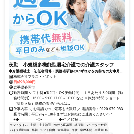
夜勤 小規模多機能型居宅介護での介護スタッフ
◆介護福祉士・初任者研修・実務者研修のいずれかをお持ちの方◆月に
10回の勤務で月収28万以上も可能✨独自の福利厚生が多数！
株式会社プラス・ピボット
日給28,000円
岩手県盛岡市
勤務時間 シフト制 ■週2回～OK 実働時間： １日あたり 8.0時間 【勤
務時間例】 16:00～9:00 17:00～10:00 など ※休憩2時間 ショート
（短期入所）勤務の希望があれば...
仕事内容 ＼ お電話でのご応募も大歓迎 ／ 電話番号：0120-979-983
受付時間：平日9時～18時 まずはお気軽にご連絡ください✨ °
+◆──────･◇･──────◆+° ／ 時給...
ランチタイム
主婦・主夫歓迎
60代も応募可
準夜勤
フリーター歓迎
バイク通勤OK
早朝
シフト自由
大量募集
午後
学歴不問
車通勤OK