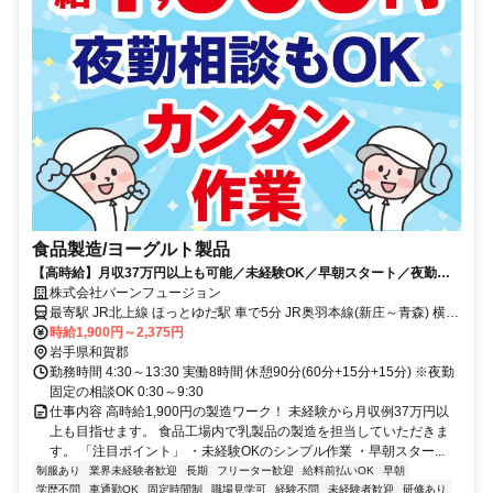
食品製造/ヨーグルト製品
【高時給】月収37万円以上も可能／未経験OK／早朝スタート／夜勤の
相談OK／幅広い年代の男女活躍中
株式会社バーンフュージョン
最寄駅 JR北上線 ほっとゆだ駅 車で5分 JR奥羽本線(新庄～青森) 横手
駅 車で30分 JR北上線 江釣子駅 車で40分
時給1,900円～2,375円
岩手県和賀郡
勤務時間 4:30～13:30 実働8時間 休憩90分(60分+15分+15分) ※夜勤
固定の相談OK 0:30～9:30
仕事内容 高時給1,900円の製造ワーク！ 未経験から月収例37万円以
上も目指せます。 食品工場内で乳製品の製造を担当していただきま
す。 「注目ポイント」 ・未経験OKのシンプル作業 ・早朝スター...
制服あり
業界未経験者歓迎
長期
フリーター歓迎
給料前払いOK
早朝
学歴不問
車通勤OK
固定時間制
職場見学可
経験不問
未経験者歓迎
研修あり