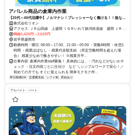
アパレル商品の倉庫内作業
【20代～40代活躍中】ノルマナシ！プレッシャーなく働ける！！急な出
費も安心！日払いOKで働いた分をすぐにゲット。
株式会社リオン
アクセス: ＪＲ山田線 上盛岡 ＩＧＲいわて銀河鉄道線 盛岡 ＪＲ東
北本線 盛岡
時給1,420円～2,020円
岩手県盛岡市
勤務時間・曜日: 08:00～17:00、21:00～05:00 ・実働8時間 ・休憩1
時間 ・残業ほぼなし ・残業代全額支給 （所定労働時間を超えた場
合） 残業少なめで働きやすい！ ※残業月平...
仕事内容: 倉庫内作業staff募集！ 具体的には... ・汚れなどがないかチ
ェック ・注文内容ごとに仕分け など ＼シンプルワークで安心！／
初めての方でも すぐに覚えられる 簡単モクモク作...
即日勤務OK
交通費支給
シフト制
昇給あり
アルバイト・パート