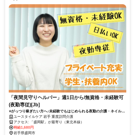
「夜間見守りヘルパー」週1日から/無資格・未経験可
(夜勤専従)[Jb]
⭐️がっつり稼ぎたい方へ♪未経験でもはじめられる夜勤の介護・ネイルな
どオシャレもOK⭐️
ユースタイルケア 岩手 重度訪問介護
アクセス: 「盛岡駅」が最寄り（東北本線）
時給1,680円
岩手県盛岡市