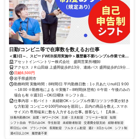
日勤/コンビニ等で在庫数を数えるお仕事
＜週3日～、スピードWEB採用実施中＞履歴書不要/シンプル作業で未経
験も安心◎/日払い有
アセットインベントリー株式会社 盛岡営業所/棚卸
アクセス ＪＲ山田線 上盛岡徒歩約13分、連絡バス 盛岡徒歩約19分、
ＪＲ山田線 盛岡徒歩約19分 「上盛岡駅」徒歩13分(営業所)
日給8,500円
岩手県盛岡市
勤務時間 実働時間：8時間/日 平均勤務日数：1ヶ月あたりnull日 9:00
～18:00 ※勤務地による ※実働7～8時間(休憩有) ※午前・午後のみの
場合も有 ※週3日～OK/日曜休 ※シフト自...
仕事内容 ＜初バイト・未経験OK＞シンプル作業/コツコツ作業が好き
な方歓迎 コンビニや100円shopを巡回し､ 店内の商品を数え､スマホ
サイズの 専用端末に数を入力するお仕事｡ 接客なし！ 【具体...
扶養内勤務OK
副業・WワークOK
主婦・主夫歓迎
フリーター歓迎
短期
シフト自由
平日のみOK
学生歓迎
未経験者歓迎
交通費全額支給
経験者歓迎
即日払いOK
ブランクOK
長期歓迎
フルタイム歓迎
週2・3日からOK
シフト制
週4日以上OK
履歴書不要