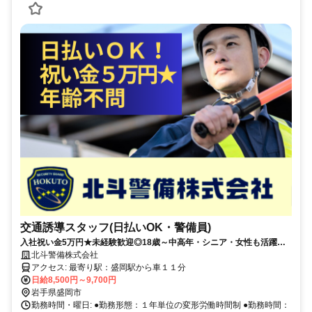
交通誘導スタッフ(日払いOK・警備員)
入社祝い金5万円★未経験歓迎◎18歳～中高年・シニア・女性も活躍
中！交通費全額支給◎資格取得支援あり
北斗警備株式会社
アクセス: 最寄り駅：盛岡駅から車１１分
日給8,500円～9,700円
岩手県盛岡市
勤務時間・曜日: ●勤務形態：１年単位の変形労働時間制 ●勤務時間：