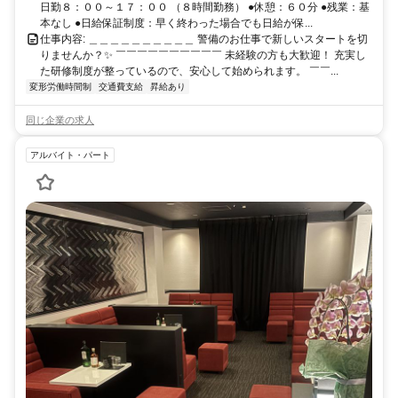
日勤８：００～１７：００ （８時間勤務） ●休憩：６０分 ●残業：基
本なし ●日給保証制度：早く終わった場合でも日給が保...
仕事内容: ＿＿＿＿＿＿＿＿＿＿ 警備のお仕事で新しいスタートを切
りませんか？✨ ￣￣￣￣￣￣￣￣￣￣ 未経験の方も大歓迎！ 充実し
た研修制度が整っているので、安心して始められます。 ￣￣...
変形労働時間制
交通費支給
昇給あり
同じ企業の求人
アルバイト・パート