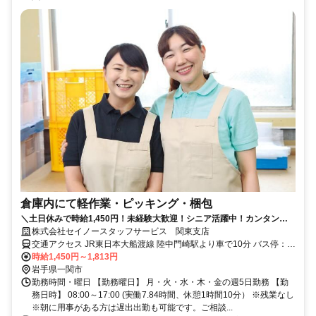
倉庫内にて軽作業・ピッキング・梱包
＼土日休みで時給1,450円！未経験大歓迎！シニア活躍中！カンタン梱
包・軽作業で年齢制限なし！
株式会社セイノースタッフサービス 関東支店
交通アクセス JR東日本大船渡線 陸中門崎駅より車で10分 バス停：藤
沢一関線大久保［一関市川崎町］より徒歩1km 【通勤方法】 車通勤
時給1,450円～1,813円
可（駐車場無料） バイク・自転車可 公共交通機関
岩手県一関市
勤務時間・曜日 【勤務曜日】 月・火・水・木・金の週5日勤務 【勤
務日時】 08:00～17:00 (実働7.84時間、休憩1時間10分） ※残業なし
※朝に用事がある方は遅出出勤も可能です。ご相談...