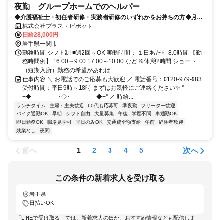
夜勤 グループホームでのヘルパー
◆介護福祉士・初任者研修・実務者研修のいずれかをお持ちの方◆月に
10回の勤務で月収28万以上も可能✨独自の福利厚生が多数！
株式会社プラス・ピボット
日給28,000円
岩手県一関市
勤務時間 シフト制 ■週2回～OK 実働時間： １日あたり 8.0時間 【勤
務時間例】 16:00～9:00 17:00～10:00 など ※休憩2時間 ショート
（短期入所）勤務の希望があれば...
仕事内容 ＼ お電話でのご応募も大歓迎 ／ 電話番号：0120-979-983
受付時間：平日9時～18時 まずはお気軽にご連絡ください✨ °
+◆──────･◇･──────◆+° ／ 時給...
ランチタイム
主婦・主夫歓迎
60代も応募可
準夜勤
フリーター歓迎
バイク通勤OK
早朝
シフト自由
大量募集
午後
学歴不問
車通勤OK
即日勤務OK
職場見学可
平日のみOK
交通費全額支給
午前
経験者歓迎
残業なし
夜間
前へ
次へ
1
2
3
4
5
この条件の新着求人を受け取る
岩手県
日払いOK
「LINEで受け取る」では、新着求人のほか、おすすめ情報なども配信しま