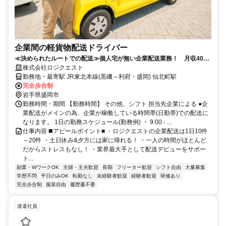
企業間の軽貨物配送ドライバー
≪決められたルートでの配送≫個人宅が無い企業配送業務！ 月収40万
円以上も可能！ 自分都合で働けます！
株式会社ロジクエスト
勤務地・最寄駅 JR東北本線(黒磯～利府・盛岡) 仙北町駅
完全歩合制
岩手県盛岡市
勤務時間・期間 【勤務時間】 その他、シフト 担当先企業による ●企
業配送がメインの為、企業が稼働している時間帯(日勤帯)での配送に
なります。 1日の勤務スケジュール(勤務例) ・ 9:00 - ...
仕事内容 ◼️アピールポイント■ ・ロジクエストの企業配送は1日10件
～20件 ・土日休み&夕方には家に帰れる！ ・一人の時間がほとんど
だからストレスもなし！ ・業界最大手として配送デビューをサポー
ト...
副業・WワークOK
主婦・主夫歓迎
長期
フリーター歓迎
シフト自由
大量募集
学歴不問
平日のみOK
転勤なし
未経験者歓迎
経験者歓迎
研修あり
完全歩合制
服装自由
履歴書不要
派遣社員