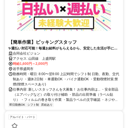
【簡単作業】ピッキングスタッフ
✨週払い対応可能！毎週お給料がもらえるから、安定した生活が手に入
る⭐️
合同会社ビジョン
アクセス: 山田線 上盛岡駅
時給1,600円～2,000円
岩手県盛岡市
勤務時間・曜日: 8:00〜翌8:00 上記時間でシフト制 日勤、夜勤、交代
制あり ・週休2日制 ・車通勤OK ・バイク通勤OK ・受動喫煙対策:禁
煙(喫煙スペースあり)
仕事内容: 新しいスタッフさんを大募集！ お仕事内容は... ・安全部品
（エアバッグなど）の取り付け補助 ・部品の出荷準備（ラベル貼
り） ・フィルムの巻き取り作業 ・製品ラベルの文字確認 ・ネジや...
即日勤務OK
シフト制
昇給あり
アルバイト・パート