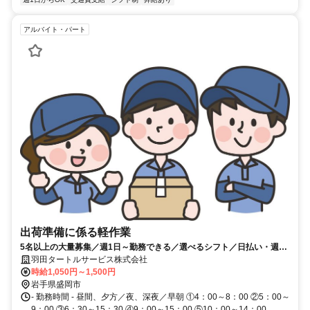
アルバイト・パート
出荷準備に係る軽作業
5名以上の大量募集／週1日～勤務できる／選べるシフト／日払い・週払
いOK／契約社員での雇用も可能
羽田タートルサービス株式会社
時給1,050円～1,500円
岩手県盛岡市
- 勤務時間 - 昼間、夕方／夜、深夜／早朝 ①4：00～8：00 ②5：00～
9：00 ③6：30～15：30 ④9：00～15：00 ⑤10：00～14：00