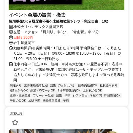
イベント会場の設営・撤去
短期単発OK★履歴書不要✨未経験歓迎✨シフト完全自由 102
株式会社ハンデックス盛岡支店
交通・アクセス 「厨川駅」車8分、「青山駅」車13分
日給8,300円
岩手県盛岡市
勤務時間詳細 実働時間：1日あたり8時間 平均勤務日数：1ヶ月あた
り1日 〜 20日 【日勤】 ⏰9:00～18:00 ⏰10:00～19:00 【夜勤】 ⏰
21:00～翌6:00 ★半日勤務も...
仕事内容 ✅日払いOK！短期・単発も大歓迎！ ✅履歴書不要！応募⇒
勤務もスグ！ ✅未経験OK！知識や経験は一切不要 ✅グループ作業！
協力して進めます ✅友達同士でのご応募も歓迎します ✅選べる勤務時
間...
制服あり
業界未経験者歓迎
短期（3ヵ月以内）
扶養内勤務OK
社員登用あり
週1日からOK
副業・WワークOK
1日4時間以内OK
土日祝のみOK
主婦・主夫歓迎
フリーター歓迎
短期
早朝
シフト自由
学歴不問
即日勤務OK
平日のみOK
経験不問
未経験者歓迎
午前
派遣社員