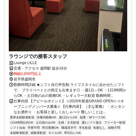
ラウンジでの接客スタッフ
Lounge LILLE
交通・アクセス 盛岡駅 徒歩16分
時給2,000円以上
岩手県盛岡市
勤務時間詳細 ★シフト自己申告制 ライフスタイルに合わせたシフト
で、 プライベートとの両立も出来ます◎ ・週1日～OK ・1日3時間か
らOK ・土日祝のみの勤務OK ・レギュラー大歓迎 勤務時間...
仕事内容 【アピールポイント】 ✩2026年新規GRAND OPEN✩ ✩オ
ープニングメンバー大募集✩ 【仕事内容】 （主な業務） ・カンタン
なお酒作り ・お客様と楽しくおしゃべり 難しいことは...
業界未経験者歓迎
扶養内勤務OK
週1日からOK
副業・WワークOK
1日4時間以内OK
土日祝のみOK
主婦・主夫歓迎
週1シフト提出
フリーター歓迎
シフト自由
学歴不問
即日勤務OK
職場見学可
学生歓迎
転勤なし
経験不問
未経験者歓迎
経験者歓迎
ネイルOK
即日払いOK