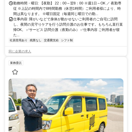
勤務時間・曜日: 【夜勤】 22：00～翌8：00 ※週1日～OK ／ 夜勤専
従 ※上記の時間内で8時間勤務（休憩1時間）ご利用者様により、時
間は異なります。 ※曜日固定（毎週同じ曜日での勤...
仕事内容: 障がいなどで身体が動かせないご利用者のご自宅に訪問
し、夜間の見守りケアを行う訪問介護のお仕事です。もちろん直行直
帰OK。 ✅サービス 訪問介護（夜勤のみ） ✅仕事内容 ご利用者が寝
た...
社員登用あり
残業なし
交通費支給
シフト制
同じ企業の求人
業務委託