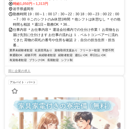
時給1,050円～1,313円
岩手県盛岡市
勤務時間 19：00～1：00 17：30～22：30 18：00～23：00 22：00
～7：00 ※このシフトのみ休憩1時間 ＊他シフトは休憩なし ＊その他
時間も相談 ＊週1日～勤務OK ＊36...
仕事内容 ＊お仕事内容＊ 運送会社構内での仕分け作業！ お荷物をお
届け先別に仕分けます お仕事の流れは １．ベルトコンベアーに流れ
てきた 荷物の荷札の番号や住所を確認 ２．自分の担当住所・担当
番...
業界未経験者歓迎
社員登用あり
資格取得支援あり
フリーター歓迎
学歴不問
車通勤OK
経験不問
未経験者歓迎
経験者歓迎
週払いOK
即日払いOK
有資格者歓迎
ブランクOK
長期歓迎
シフト制
同じ企業の求人
アルバイト・パート