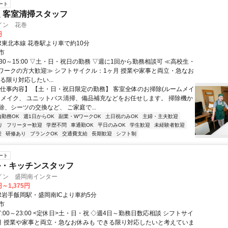
ート
 客室清掃スタッフ
イン 花巻
円
R東北本線 花巻駅より車で約10分
市
:30～15:00 ▽土・日・祝日の勤務 ▽週に1回から勤務相談可 ≪高校生・
ワークの方大歓迎≫ シフトサイクル：1ヶ月 授業や家事と両立・急なお
る限り対応したい...
【仕事内容】 【土・日・祝日限定の勤務】 客室全体のお掃除(ルームメイ
ドメイク、 ユニットバス清掃、備品補充などをお任せします。 掃除機か
、シーツの交換など、 ご家庭で...
内勤務OK
週1日からOK
副業・WワークOK
土日祝のみOK
主婦・主夫歓迎
り
フリーター歓迎
学歴不問
車通勤OK
平日のみOK
学生歓迎
未経験者歓迎
迎
研修あり
ブランクOK
交通費支給
長期歓迎
シフト制
ート
ル・キッチンスタッフ
イン 盛岡南インター
円～1,375円
JR岩手飯岡駅・盛岡南ICより車約5分
市
7:00～23:00 <定休日>土・日・祝 ◇週4日～勤務日数応相談 シフトサイ
月 授業や家事と両立・急なお休みも できる限り対応したいと考えていま