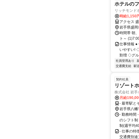
ホテルの
リッチモンド
時給1,150
アクセス 
岩手県盛岡
時間帯 朝
ト～ (1)7:0
仕事情報 
いやすい! 
割増 ◇グル
社員登用あり
交通費支給
駅
契約社員
リゾート
株式会社 岩
月給190,0
- 最寄駅と
岩手県八幡
- 勤務時間
のシフト制
制(週平均4
- 仕事の
交通費別途