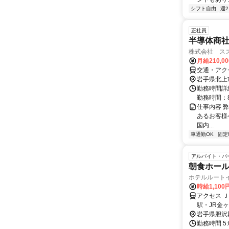
シフト自由
週
正社員
半導体商
株式会社 ス
月給210,0
交通・アク
岩手県北上
勤務時間詳
勤務時間：8
仕事内容 
あるお客様
国内...
車通勤OK
固定
アルバイト・パ
朝食ホー
ホテルルート
時給1,100
アクセス Ｊ
駅・JR金
岩手県胆沢
勤務時間 5