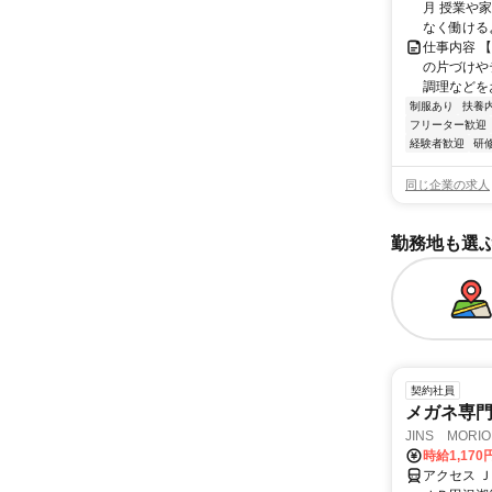
月 授業や
なく働けるよ
仕事内容 
の片づけや
調理などを
制服あり
扶養
フリーター歓迎
経験者歓迎
研
同じ企業の求人
勤務地も選
契約社員
メガネ専
JINS MORI
時給1,17
アクセス 