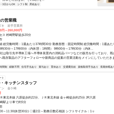
2・3日からOK
シフト制
昇給あり
社の営業職
ズキ 岩手営業所
00円～260,000円
セス 村崎野駅徒歩20分
市
細 総労働時間：1週あたり37時間30分 勤務形態：固定時間制 総労働時間：1週あたり
時30分～17時00分（内休憩：1時間） 9時00分～17時30分（内休...
弊社は取引先半導体工場へ半導体装置内の消耗品パーツなどの販売を行っており、既
へ既存製品のアフターフォローや新商品の提案の営業活動をメインにしていただきま
時間制
経験不問
住宅手当あり
賞与あり
育休あり
交通費支給
資格取得手当あり
長期休暇あ
ート
ル・キッチンスタッフ
イン 金ケ崎
円
Ｒ東北本線 六原徒歩約22分、ＪＲ東北本線 金ヶ崎徒歩約25分 JR六原
ヶ崎駅より車で約5分
郡
:00～11:30(休憩30分) ◇週2日～勤務日数応相談 シフトサイクル：1ヶ