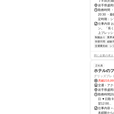
ＪＲ田沢湖線
岩手県盛岡
勤務時間 ・
20:30 
定時期：シフ
仕事内容 
ン。 「長
上プレッシ
制服あり
業界
学歴不問
経験
交通費支給
シ
同じ企業の求人
正社員
ホテルの
グリッズプレミ
月給210,0
交通・アク
岩手県盛岡
勤務時間詳細
日 ▼日勤 
翌12:00...
仕事内容 ⋆
未経験から