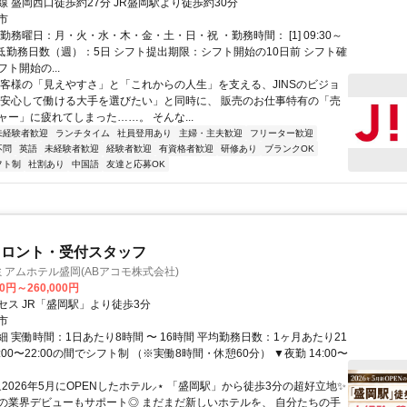
 盛岡西口徒歩約27分 JR盛岡駅より徒歩約30分
市
勤務曜日：月・火・水・木・金・土・日・祝 ・勤務時間： [1] 09:30～
・最低勤務日数（週）：5日 シフト提出期限：シフト開始の10日前 シフト確
ト開始の...
お客様の「見えやすさ」と「これからの人生」を支える、JINSのビジョ
く安心して働ける大手を選びたい」と同時に、 販売のお仕事特有の「売
ャー」に疲れてしまった……。 そんな...
未経験者歓迎
ランチタイム
社員登用あり
主婦・主夫歓迎
フリーター歓迎
不問
英語
未経験者歓迎
経験者歓迎
有資格者歓迎
研修あり
ブランクOK
フト制
社割あり
中国語
友達と応募OK
フロント・受付スタッフ
アムホテル盛岡(ABアコモ株式会社)
00円～260,000円
セス JR「盛岡駅」より徒歩3分
市
 実働時間：1日あたり8時間 〜 16時間 平均勤務日数：1ヶ月あたり21
9:00〜22:00の間でシフト制 （※実働8時間・休憩60分） ▼夜勤 14:00〜
⸜2026年5月にOPENしたホテル⸝⋆ 「盛岡駅」から徒歩3分の超好立地✨
の業界デビューもサポート◎ まだまだ新しいホテルを、 自分たちの手