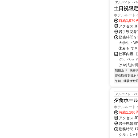
アルバイト・パ
土日祝限定
ホテルルート
時給1,070
アクセス J
岩手県花巻
勤務時間 9
大学生・W
休みも でき
仕事内容 
ク)、ベッ
けや拭き掃除
制服あり
扶養
資格取得支援あ
午前
経験者歓
アルバイト・パ
夕食ホー
ホテルルート
時給1,100
アクセス 
岩手県盛岡
勤務時間 1
クル：1ヶ