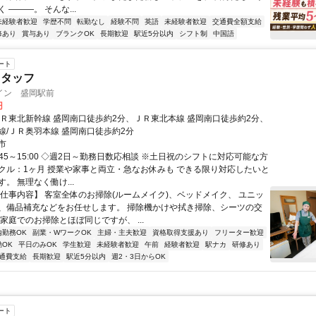
 ―――。 そんな...
未経験者歓迎
学歴不問
転勤なし
経験不問
英語
未経験者歓迎
交通費全額支給
修あり
賞与あり
ブランクOK
長期歓迎
駅近5分以内
シフト制
中国語
ート
スタッフ
イン 盛岡駅前
円
ＪＲ東北新幹線 盛岡南口徒歩約2分、ＪＲ東北本線 盛岡南口徒歩約2分、
線/ＪＲ奥羽本線 盛岡南口徒歩約2分
市
:45～15:00 ◇週2日～勤務日数応相談 ※土日祝のシフトに対応可能な方
クル：1ヶ月 授業や家事と両立・急なお休みも できる限り対応したいと
。 無理なく働け...
【仕事内容】 客室全体のお掃除(ルームメイク)、ベッドメイク、 ユニッ
、備品補充などをお任せします。 掃除機かけや拭き掃除、シーツの交
家庭でのお掃除とほぼ同じですが、 ...
内勤務OK
副業・WワークOK
主婦・主夫歓迎
資格取得支援あり
フリーター歓迎
OK
平日のみOK
学生歓迎
未経験者歓迎
午前
経験者歓迎
駅ナカ
研修あり
通費支給
長期歓迎
駅近5分以内
週2・3日からOK
ート