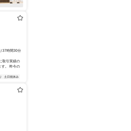
37時間30分
に取引実績の
す。 昨今の
り
土日祝休み