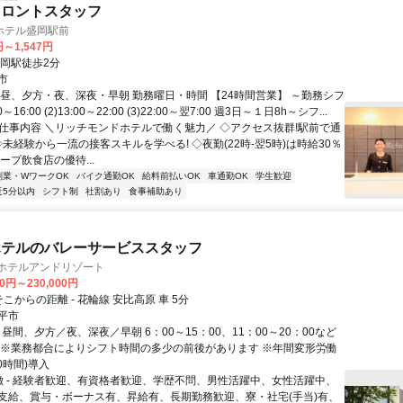
フロントスタッフ
ホテル盛岡駅前
円～1,547円
盛岡駅徒歩2分
市
、昼、夕方・夜、深夜・早朝 勤務曜日・時間 【24時間営業】 ～勤務シフ
0～16:00 (2)13:00～22:00 (3)22:00～翌7:00 週3日～１日8h～シフ...
● 仕事内容 ＼リッチモンドホテルで働く魅力／ ◇アクセス抜群!駅前で通
◇未経験から一流の接客スキルを学べる! ◇夜勤(22時-翌5時)は時給30％
ープ飲食店の優待...
副業・WワークOK
バイク通勤OK
給料前払いOK
車通勤OK
学生歓迎
近5分以内
シフト制
社割あり
食事補助あり
ホテルのバレーサービススタッフ
手ホテルアンドリゾート
00円～230,000円
そこからの距離 - 花輪線 安比高原 車 5分
平市
 - 昼間、夕方／夜、深夜／早朝 6：00～15：00、11：00～20：00など
 ※業務都合によりシフト時間の多少の前後があります ※年間変形労働
0時間)導入
特徴 - 経験者歓迎、有資格者歓迎、学歴不問、男性活躍中、女性活躍中、
支給、賞与・ボーナス有、昇給有、長期勤務歓迎、寮・社宅(手当)有、