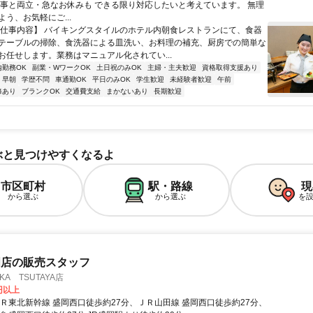
家事と両立・急なお休みも できる限り対応したいと考えています。 無理
う、お気軽にご...
【仕事内容】 バイキングスタイルのホテル内朝食レストランにて、食器
テーブルの掃除、食洗器による皿洗い、お料理の補充、厨房での簡単な
お任せします。業務はマニュアル化されてい...
内勤務OK
副業・WワークOK
土日祝のみOK
主婦・主夫歓迎
資格取得支援あり
早朝
学歴不問
車通勤OK
平日のみOK
学生歓迎
未経験者歓迎
午前
修あり
ブランクOK
交通費支給
まかないあり
長期歓迎
ぶと見つけやすくなるよ
市区町村
駅・路線
現
から選ぶ
から選ぶ
を
門店の販売スタッフ
OKA TSUTAYA店
0円以上
ＪＲ東北新幹線 盛岡西口徒歩約27分、ＪＲ山田線 盛岡西口徒歩約27分、