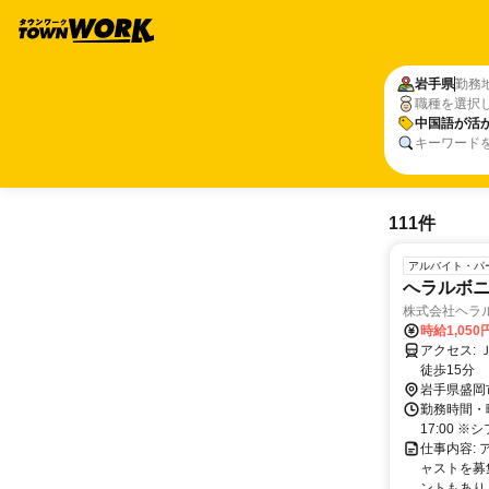
岩手県
勤務
職種を選択
中国語が活
キーワード
111件
アルバイト・パ
へラルボニ
株式会社ヘラ
時給1,05
アクセス: ＪＲ東北新幹線「盛岡駅」 から徒歩11分 ＪＲ山田線「上盛岡駅」 から
徒歩15分
岩手県盛岡
勤務時間・曜日: 
17:00 
仕事内容: 
ャストを募
ントもあり