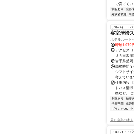
で育てていく
制服あり
業界
経験者歓迎
研
アルバイト・パ
客室清掃
ホテルルート
時給1,070
アクセス 
ＪＲ田沢湖
岩手県盛岡
勤務時間 9
シフトサイ
考えています
仕事内容 
トバス清掃
換など、 ご
制服あり
扶養
学歴不問
車通勤
ブランクOK
交
同じ企業の求人
アルバイト・パ