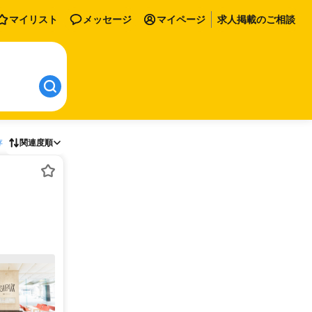
マイリスト
メッセージ
マイページ
求人掲載のご相談
存
関連度順