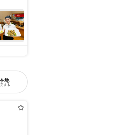
在地
設定する