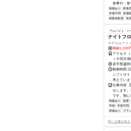
食事付・食
制服あり
飲食
学歴不問
車通勤
経験者歓迎
有
アルバイト・パ
ナイトフ
ホテルルート
時給1,100
アクセス 
ＪＲ田沢湖
岩手県盛岡
勤務時間 2
シフトサイ
考えています
仕事内容 
せします。
です。朝に
制服あり
副業
早朝
学歴不問
研修あり
ブラ
同じ企業の求人