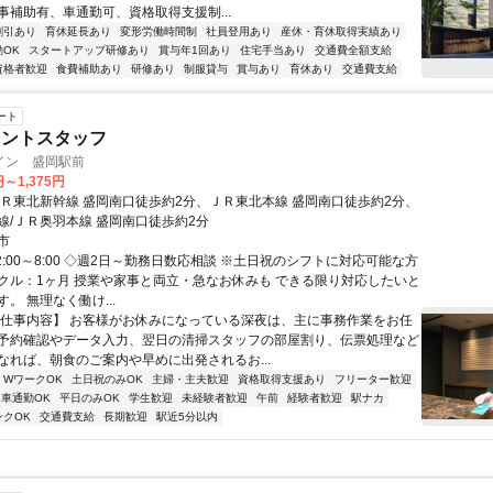
事補助有、車通勤可、資格取得支援制...
割引あり
育休延長あり
変形労働時間制
社員登用あり
産休・育休取得実績あり
OK
スタートアップ研修あり
賞与年1回あり
住宅手当あり
交通費全額支給
資格者歓迎
食費補助あり
研修あり
制服貸与
賞与あり
育休あり
交通費支給
ート
ロントスタッフ
イン 盛岡駅前
円～1,375円
ＪＲ東北新幹線 盛岡南口徒歩約2分、ＪＲ東北本線 盛岡南口徒歩約2分、
線/ＪＲ奥羽本線 盛岡南口徒歩約2分
市
2:00～8:00 ◇週2日～勤務日数応相談 ※土日祝のシフトに対応可能な方
クル：1ヶ月 授業や家事と両立・急なお休みも できる限り対応したいと
。 無理なく働け...
【仕事内容】 お客様がお休みになっている深夜は、主に事務作業をお任
予約確認やデータ入力、翌日の清掃スタッフの部屋割り、伝票処理など
なれば、朝食のご案内や早めに出発されるお...
・WワークOK
土日祝のみOK
主婦・主夫歓迎
資格取得支援あり
フリーター歓迎
車通勤OK
平日のみOK
学生歓迎
未経験者歓迎
午前
経験者歓迎
駅ナカ
ンクOK
交通費支給
長期歓迎
駅近5分以内