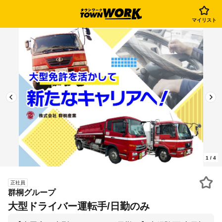
マイリスト
1
/
4
正社員
群桐グループ
大型ドライバー運転手/日勤のみ