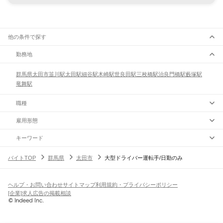
他の条件で探す
勤務地
群馬県
太田市
韮川駅
太田駅
細谷駅
木崎駅
世良田駅
三枚橋駅
治良門橋駅
藪塚駅
竜舞駅
職種
雇用形態
キーワード
バイトTOP
群馬県
太田市
大型ドライバー運転手/日勤のみ
ヘルプ・お問い合わせ
サイトマップ
利用規約・プライバシーポリシー
[企業]求人広告の掲載相談