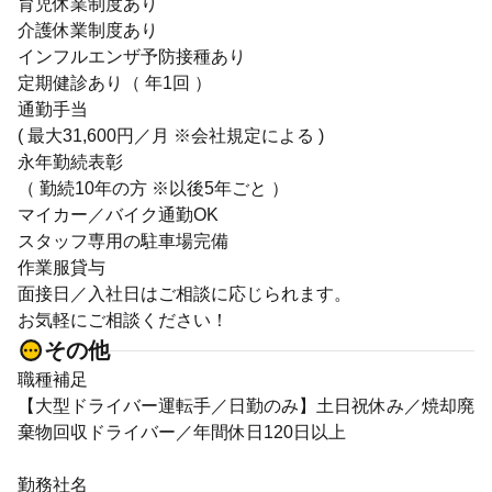
育児休業制度あり
介護休業制度あり
インフルエンザ予防接種あり
定期健診あり（ 年1回 ）
通勤手当
( 最大31,600円／月 ※会社規定による )
永年勤続表彰
（ 勤続10年の方 ※以後5年ごと ）
マイカー／バイク通勤OK
スタッフ専用の駐車場完備
作業服貸与
面接日／入社日はご相談に応じられます。
お気軽にご相談ください！
その他
職種補足
【大型ドライバー運転手／日勤のみ】土日祝休み／焼却廃
棄物回収ドライバー／年間休日120日以上
勤務社名