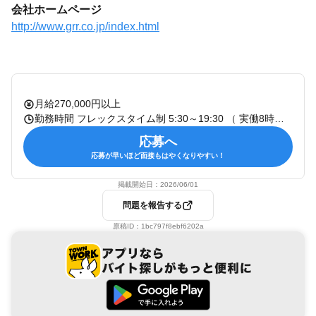
会社ホームページ
http://www.grr.co.jp/index.html
月給270,000円以上
勤務時間 フレックスタイム制 5:30～19:30 （ 実働8時間～／休憩45～60分 ） コアタイムなし ※残業代については1ヶ月単位の 総労働時間を超過した場合に割増賃金を支給
応募へ
応募が早いほど面接もはやくなりやすい！
掲載開始日：
2026/06/01
問題を報告する
原稿ID：
1bc797f8ebf6202a