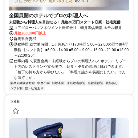
全国展開のホテルでプロの料理人へ
未経験から料理人を目指せる！月給26万円スタート◎寮・社宅完備
コアグローバルマネジメント株式会社 軽井沢倶楽部 ホテル軽井沢
1130/ヒューイットリゾート
月給260,000円以上
群馬県吾妻郡
勤務時間 総労働時間：1ヶ月あたり173時間 5:00～22:00の間で8時間
勤務 【シフト例】 ■5:00～14:00 ■5:00～9:00～16:00～21:00 ■13:00
～22:00など...
仕事内容 ＼安定企業！未経験からプロの料理人へ／ ホテル・リゾー
ト内のレストランや宴会場で、 朝食・夕食の調理に挑戦できます。
「包丁の持ち方から学びたい」 「料理で誰かを笑顔にしたい」そん
な気持ちが...
業界未経験者歓迎
学歴不問
経験不問
未経験者歓迎
経験者歓迎
賞与あり
シフト制
寮・社宅あり
正社員