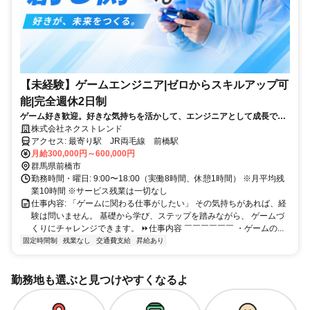
【未経験】ゲームエンジニア|ゼロからスキルアップ可
能|完全週休2日制
ゲーム好き歓迎。好きな気持ちを活かして、エンジニアとして成長でき
る環境です。
株式会社ネクストレンド
アクセス: 最寄り駅 JR両毛線 前橋駅
月給300,000円～600,000円
群馬県前橋市
勤務時間・曜日: 9:00〜18:00（実働8時間、休憩1時間） ※月平均残
業10時間 ※サービス残業は一切なし
仕事内容: 「ゲームに関わる仕事がしたい」 その気持ちがあれば、経
験は問いません。 基礎から学び、ステップを踏みながら、 ゲームづ
くりにチャレンジできます。 ⏩仕事内容 ￣￣￣￣￣￣ ・ゲームの...
固定時間制
残業なし
交通費支給
昇給あり
勤務地も選ぶと見つけやすくなるよ