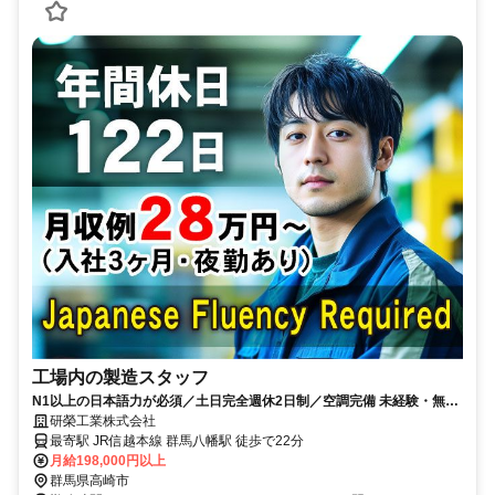
工場内の製造スタッフ
N1以上の日本語力が必須／土日完全週休2日制／空調完備 未経験・無資
格OK／日勤・2交替選べます！
研榮工業株式会社
最寄駅 JR信越本線 群馬八幡駅 徒歩で22分
月給198,000円以上
群馬県高崎市