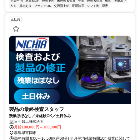
学歴不問
車通勤OK
経験不問
未経験者歓迎
午前
経験者歓迎
夜間
研修あり
夕方
賞与あり
ブランクOK
交通費支給
長期歓迎
シフト制
深夜
正社員
製品の最終検査スタッフ
残業ほぼなし／未経験OK／土日休み
日亜鍛工株式会社
月給180,000円～300,000円
群馬県富岡市
勤務時間 8:00～16:50(休憩60分) ※月平均残業時間10h 残業に関して