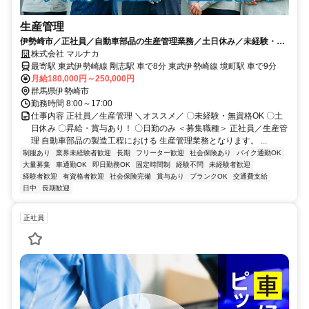
生産管理
伊勢崎市／正社員／自動車部品の生産管理業務／土日休み／未経験・無
資格OK！
株式会社 マルナカ
最寄駅 東武伊勢崎線 剛志駅 車で8分 東武伊勢崎線 境町駅 車で9分
月給180,000円～250,000円
群馬県伊勢崎市
勤務時間 8:00～17:00
仕事内容 正社員／生産管理 ＼オススメ／ 〇未経験・無資格OK 〇土
日休み 〇昇給・賞与あり！ 〇日勤のみ ＜募集職種＞ 正社員／生産管
理 自動車部品の製造工程における 生産管理業務となります。 ...
制服あり
業界未経験者歓迎
長期
フリーター歓迎
社会保険あり
バイク通勤OK
大量募集
車通勤OK
即日勤務OK
固定時間制
経験不問
未経験者歓迎
経験者歓迎
有資格者歓迎
社会保険完備
賞与あり
ブランクOK
交通費支給
日中
長期歓迎
正社員