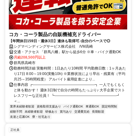
コカ・コーラ製品の自販機補充ドライバー
【年間休日159日・週休3日】連休も取得可♪自分のペースで◎
シグマベンディングサービス株式会社 /VM高崎
交通・アクセス 「群馬八幡」駅から徒歩6分 ※車・バイク通勤OK
月給208,500円以上
群馬県高崎市
勤務時間詳細 実働時間：1日あたり10時間 平均勤務日数：1ヶ月あた
り17日 8:00～19:00(実働10h) ※業務状況により早出・残業有（平均
月25～35時間程度） アルバイト雇用促進により...
仕事内容 ┏―――――――――――――――――┓ 一人でもくもく
と体を動かす！ 週休3日制で自分の時間もたっぷり♪ 大手企業でスト
レスフリーな正社員！ ┗―――――――――――――――――┛
＜...
業界未経験者歓迎
資格取得支援あり
バイク通勤OK
車通勤OK
固定時間制
経験不問
未経験者歓迎
研修あり
賞与あり
交通費支給
長期歓迎
友達と応募OK
寮・社宅あり
正社員