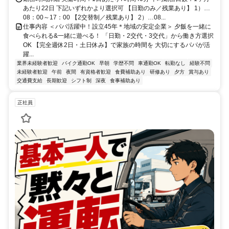
あたり22日 下記いずれかより選択可 【日勤のみ／残業あり】 1）…
08：00～17：00 【2交替制／残業あり】 2）…08...
仕事内容 ＜パパ活躍中！設立45年＊地域の安定企業＞ 夕飯を一緒に
食べられる&一緒に遊べる！ 「日勤・2交代・3交代」から働き方選択
OK 【完全週休2日・土日休み】で家族の時間を 大切にするパパが活
躍...
業界未経験者歓迎
バイク通勤OK
早朝
学歴不問
車通勤OK
転勤なし
経験不問
未経験者歓迎
午前
夜間
有資格者歓迎
食費補助あり
研修あり
夕方
賞与あり
交通費支給
長期歓迎
シフト制
深夜
食事補助あり
正社員