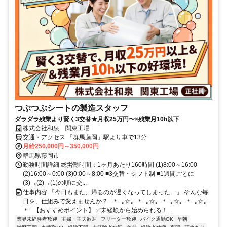
つぶつぶシートの製造スタッフ
ダラダラ残業より賢く3交替★月収25万円〜×残業月10h以下
株式会社和泉 関東工場
交通・アクセス 「群馬藤岡」駅より車で13分
月給250,000円～350,000円
群馬県藤岡市
勤務時間詳細 総労働時間：1ヶ月あたり160時間 (1)8:00～16:00
(2)16:00～0:00 (3)0:00～8:00 ■3交替・シフト制 ■1週間ごとに
(3)→(2)→(1)の順に交...
仕事内容 「今日もまた、帰るのが遅くなってしまった…」 そんな毎
日を、仕組みで変えませんか？ ･＊･｡☆｡･＊･｡☆｡･＊･｡☆｡･＊･｡☆｡･
＊･ 【おすすめポイント】 ✅未経験から始められる！...
業界未経験者歓迎
主婦・主夫歓迎
フリーター歓迎
バイク通勤OK
早朝