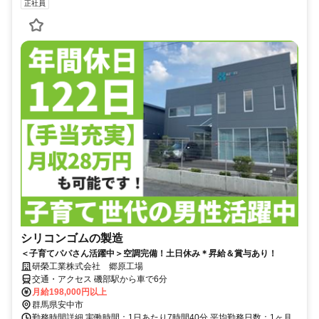
正社員
シリコンゴムの製造
＜子育てパパさん活躍中＞空調完備！土日休み＊昇給＆賞与あり！
研榮工業株式会社 郷原工場
交通・アクセス 磯部駅から車で6分
月給198,000円以上
群馬県安中市
勤務時間詳細 実働時間：1日あたり7時間40分 平均勤務日数：1ヶ月