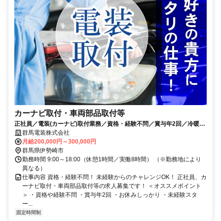
カーナビ取付・車両部品取付等
正社員／電装(カーナビ)取付業務／資格・経験不問／賞与年2回／冷暖房
完備／各種手当有
群馬電装株式会社
月給200,000円～300,000円
群馬県伊勢崎市
勤務時間 9:00～18:00（休憩1時間／実働8時間） （※勤務地により
異なる）
仕事内容 資格・経験不問！ 未経験からのチャレンジOK！ 正社員、カ
ーナビ取付・車両部品取付等の求人募集です！ ＜オススメポイント
＞ ・資格や経験不問 ・賞与年2回 ・お休みしっかり ・未経験スタ
ー...
固定時間制