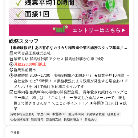
総務スタッフ
【未経験歓迎】あの有名なカリカリ梅製造企業の総務スタッフ募集／残
業平均10時間／年間休日128日
村岡食品工業株式会社
最寄り駅 群馬総社駅 アクセス 群馬総社駅から車で4分
月給220,000円以上
群馬県前橋市
勤務時間 8:00〜17:00（実働8時間／休憩あり） ★残業平均10時間 ┗
会社全体では7.9時間！ ※業務状況により残業が発生する場合あり ※
メリハリをつけて働ける勤務スタイルです
仕事内容 創業80年の漬物の開発型企業。 長年愛され続けるロングセ
ラー商品「梅しば」「ごんじり」ー 安定した食品メーカーで、腰を
据えて働きませんか？ ＼ここがポイント！／ ★年間休日128日 ★残
業...
資格取得支援あり
学歴不問
車通勤OK
固定時間制
未経験者歓迎
研修あり
社会保険完備
制服貸与
交通費支給
長期休暇あり
昇給あり
正社員