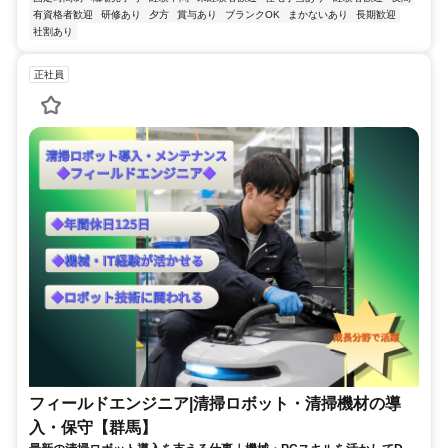
有資格者歓迎
研修あり
夕方
賞与あり
ブランクOK
まかないあり
長期歓迎
社割あり
正社員
フィールドエンジニア|清掃ロボット・清掃機材の導
入・保守【群馬】