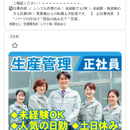
ご相談ください！ ＝＝＝＝＝＝＝＝＝＝＝...
仕事内容: ／ シンプル作業のみ！ 未経験でもOK ＼ 未経験・無資格の
方も応募OK！ 異業種からの転職も大歓迎です。 【 お仕事内容 】
* パーツの仕分け * 部品の組み立て * 完成...
残業なし
交通費支給
シフト制
昇給あり
正社員