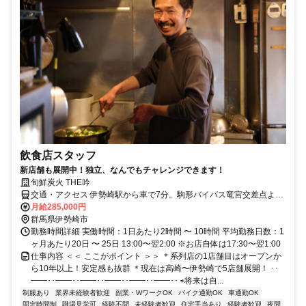
飲食店スタッフ
新店舗も展開中！独立、なんでもチャレンジできます！
旬鮮炭火 THE吟
交通・アクセス 伊勢崎駅から車で7分。駒形バイパス竜宮交差点より
南西へ100メートルです。
月給285,000円
群馬県伊勢崎市
勤務時間詳細 実働時間：1日あたり2時間 〜 10時間 平均勤務日数：1
ヶ月あたり20日 〜 25日 13:00〜翌2:00 ※お店自体は17:30〜翌1:00
仕事内容 ＜＜ ここがポイント ＞＞ ＊系列店の1店舗目はオープンか
ら10年以上！安定感も抜群 ＊現在は高崎〜伊勢崎で5店舗展開！ ･･
━━･･━━･･━━･･━━･･━━･･━━･･ ⇨将来は自...
制服あり
業界未経験者歓迎
副業・WワークOK
バイク通勤OK
車通勤OK
固定時間制
職場見学可
経験不問
未経験者歓迎
住宅手当あり
経験者歓迎
夜間