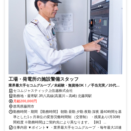
工場・発電所の施設警備スタッフ
業界最大手セコムグループ／未経験・無資格OK！／手当充実／20代～
30代活躍／転勤なしの地域限定勤務
セコムジャスティック上信越株式会社
勤務地・最寄駅 JR八高線(高麗川～高崎) 北藤岡駅
月給200,000円
群馬県藤岡市
勤務時間・期間 【勤務時間】 朝勤 昼勤 夕勤 夜勤 深夜 週40時間を基
準とした1ヶ月単位の変形労働時間制 （交替制） ・残業あり/月30時
間程度 ※勤務時間はご契約先により異なります。 【例】 ...
仕事内容 ▼ポイント▼ ・業界最大手セコムグループ ・毎年最大10連