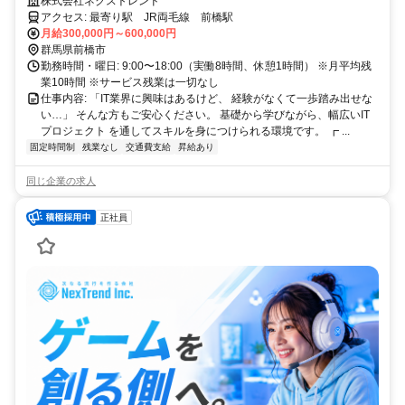
フバランスも大切にできる環境です。
株式会社ネクストレンド
アクセス: 最寄り駅 JR両毛線 前橋駅
月給300,000円～600,000円
群馬県前橋市
勤務時間・曜日: 9:00〜18:00（実働8時間、休憩1時間） ※月平均残
業10時間 ※サービス残業は一切なし
仕事内容: 「IT業界に興味はあるけど、 経験がなくて一歩踏み出せな
い…」 そんな方もご安心ください。 基礎から学びながら、幅広いIT
プロジェクト を通してスキルを身につけられる環境です。 ┏ ...
固定時間制
残業なし
交通費支給
昇給あり
同じ企業の求人
正社員