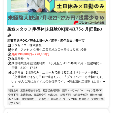
製造スタッフ|半導体|未経験OK|賞与3.75ヶ月|日勤の
み
応募前見学OK／完全土日休み／髪型・髪色自由／安中市
フジセイコー株式会社
交通・アクセス ◇安中工業団地入口交差点より車で2分
月給190,000円～270,000円
群馬県安中市
勤務時間詳細 総労働時間：1ヶ月あたり170時間30分 ＜勤務時間＞
日勤：8:00～17:15
仕事内容 【日勤のみ・土日休みで働ける製造オペレーター募集】
「交替勤務ではなく日勤で働きたい」 「プライベートも大切にした
い」 そんな方におすすめのお仕事です。 ■完全週休二日制（土日） ■
未...
制服あり
業界未経験者歓迎
変形労働時間制
副業・WワークOK
バイク通勤OK
学歴不問
車通勤OK
職場見学可
転勤なし
経験不問
未経験者歓迎
経験者歓迎
ネイルOK
食費補助あり
研修あり
賞与あり
ブランクOK
育休あり
交通費支給
ピアスOK