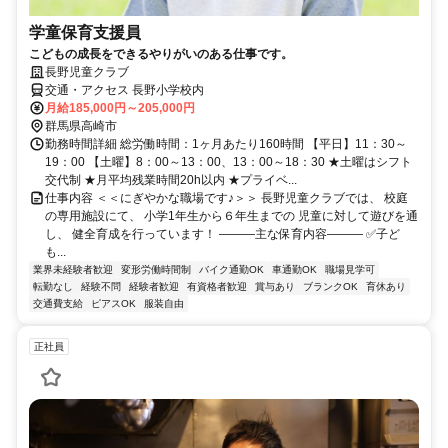
学童保育支援員
こどもの成長をできるやりがいのある仕事です。
長野児童クラブ
交通・アクセス 長野小学校内
月給185,000円～205,000円
群馬県高崎市
勤務時間詳細 総労働時間：1ヶ月あたり160時間 【平日】11：30～
19：00 【土曜】8：00～13：00、13：00～18：30 ★土曜はシフト
交代制 ★月平均残業時間20h以内 ★プライベ...
仕事内容 ＜＜にぎやかな職場です♪＞＞ 長野児童クラブでは、 校庭
の専用施設にて、 小学1年生から６年生までの 児童に対して遊びを通
し、 健全育成を行っています！ ―――主な保育内容――― ✅子ど
も...
業界未経験者歓迎
変形労働時間制
バイク通勤OK
車通勤OK
職場見学可
転勤なし
経験不問
経験者歓迎
有資格者歓迎
賞与あり
ブランクOK
育休あり
交通費支給
ピアスOK
服装自由
正社員