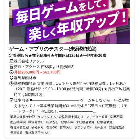
ゲーム・アプリのテスタ―(未経験歓迎)
定着率95％★在宅勤務可★年間休日125日★平均年齢26歳
株式会社リクソル
交通・アクセス 館林駅より徒歩圏内
月給205,000円～561,700円
群馬県館林市
勤務時間詳細 実働時間：1日あたり8時間 平均勤務日数：1ヶ月あた
り20日 勤務時間：9:00～18:00 (休憩時間 1時間00分) ★月の平均残業
時間は5時間以内！
仕事内容 ■───────────────── ゲームをしながら、年収が増
えるなんて！ ⭐基本残業時間ゼロ ⭐年間休日125日 ⭐在宅勤務（リモ
ートワーク）可 ⭐転勤なし ────────────...
業界未経験者歓迎
ランチタイム
資格取得支援あり
フリーター歓迎
学歴不問
固定時間制
職場見学可
転勤なし
経験不問
未経験者歓迎
経験者歓迎
有資格者歓迎
研修あり
在宅OK
賞与あり
ブランクOK
育休あり
交通費支給
長期歓迎
資格取得手当あり