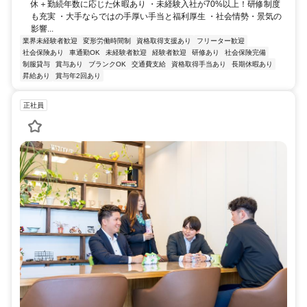
休＋勤続年数に応じた休暇あり ・未経験入社が70%以上！研修制度
も充実 ・大手ならではの手厚い手当と福利厚生 ・社会情勢・景気の
影響...
業界未経験者歓迎
変形労働時間制
資格取得支援あり
フリーター歓迎
社会保険あり
車通勤OK
未経験者歓迎
経験者歓迎
研修あり
社会保険完備
制服貸与
賞与あり
ブランクOK
交通費支給
資格取得手当あり
長期休暇あり
昇給あり
賞与年2回あり
正社員