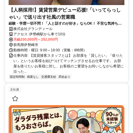
【人柄採用!】賃貸営業デビュー応援!「いってらっし
ゃい」で送り出す社風の営業職
経験・学歴一切不問！「人と話すのが好き」ならOK！ 不安な気持ち、
全部受け止めます！
株式会社グランディール
アクセス: 伊勢崎駅から車で10分
月給200,000円～282,000円
群馬県伊勢崎市
勤務時間・曜日: 9:00～18:00（実働：8時間）
仕事内容: 【賃貸接客スタッフとは】 お部屋を「貸したい」「借りた
い」というお客様を結びつけてマッチングさせるお仕事です。 お部
屋を借りたいお客様に対し、お客様のご要望をお伺いしながら希望に
沿った...
固定時間制
残業なし
交通費支給
昇給あり
正社員