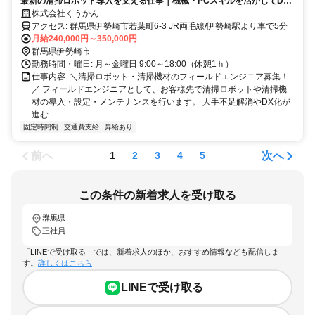
最新の清掃ロボット導入を支える仕事｜機械・PCスキルを活かしてDX
を推進
株式会社くうかん
アクセス: 群馬県伊勢崎市若葉町6-3 JR両毛線/伊勢崎駅より車で5分
月給240,000円～350,000円
群馬県伊勢崎市
勤務時間・曜日: 月～金曜日 9:00～18:00（休憩1ｈ）
仕事内容: ＼清掃ロボット・清掃機材のフィールドエンジニア募集！
／ フィールドエンジニアとして、お客様先で清掃ロボットや清掃機
材の導入・設定・メンテナンスを行います。 人手不足解消やDX化が
進む...
固定時間制
交通費支給
昇給あり
前へ
次へ
1
2
3
4
5
この条件の新着求人を受け取る
群馬県
正社員
「LINEで受け取る」では、新着求人のほか、おすすめ情報なども配信しま
す。
詳しくはこちら
LINEで受け取る