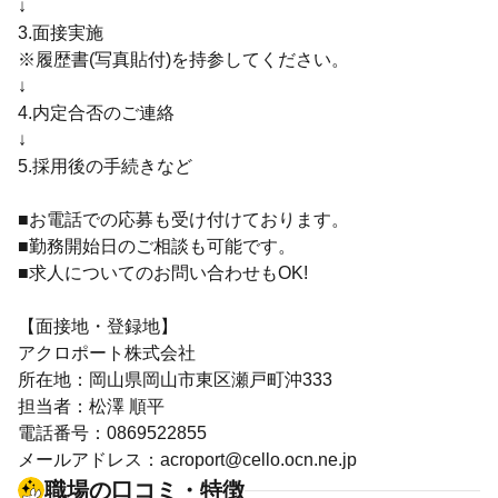
↓
3.面接実施
※履歴書(写真貼付)を持参してください。
↓
4.内定合否のご連絡
↓
5.採用後の手続きなど
■お電話での応募も受け付けております。
■勤務開始日のご相談も可能です。
■求人についてのお問い合わせもOK!
【面接地・登録地】
アクロポート株式会社
所在地：岡山県岡山市東区瀬戸町沖333
担当者：松澤 順平
電話番号：0869522855
メールアドレス：acroport@cello.ocn.ne.jp
職場の口コミ・特徴