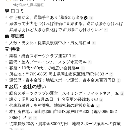
AIが集めた職場情報
💬 口コミ
住宅補助金、通勤手当あり 退職金も出る🏠
1
頑張って実力をつければ評価に直結する。逆に頑張らなければ
昇給はあれど大きな変化はでず役職にも付けない📈
1
👥 雰囲気
人数・男女比：従業員規模中小・男女混在📊
1
💡 特徴
業種：総合スポーツクラブ運営🏋️‍♀️
2
設備：屋内プール・ジム・スタジオ完備🏊
3
客層：10代〜80代まで幅広い会員層👥
4
所在地：〒709-0855 岡山県岡山市東区瀬戸町沖333📍
5
運営歴・資本金等：地域スポーツ運営、資本金30百万円📑
6
❣️ お店・会社の想い
総合スポーツクラブの運営（スイミング・フィットネス）🏊
2
設立：昭和62年2月25日、社名変更の経緯あり📜
2
代表取締役：奥村讓兒、地域密着の経営姿勢👤
2
本社所在地：岡山県岡山市東区瀬戸町沖333（電話086-952-
2855）📍
2
7
従業員数20名・資本金3000万円、地域スポーツ振興への貢献
🤝