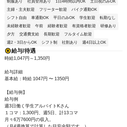
制服あり
社員登用あり
1日4時間以内OK
土日祝のみOK
主婦・主夫歓迎
フリーター歓迎
バイク通勤OK
シフト自由
車通勤OK
平日のみOK
学生歓迎
転勤なし
未経験者歓迎
午前
経験者歓迎
有資格者歓迎
研修あり
夕方
交通費支給
長期歓迎
フルタイム歓迎
週2・3日からOK
シフト制
社割あり
週4日以上OK
給与/待遇
時給1,047円～1,350円
給与詳細
基本給：時給 1047円 〜 1350円
【給与例】
給与例
週3日働く学生アルバイトKさん
１コマ：1,300円、週5日、計13コマ
月々6万7600円の収入。
（月4週換算で計算した目安金額です。）