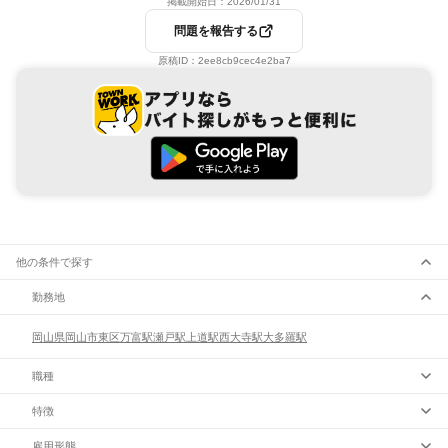
掲載開始日：
2026/01/31
問題を報告する
原稿ID：
2ee8cb9cec4e2ba7
他の条件で探す
勤務地
岡山県
岡山市
東区
万富駅
瀬戸駅
上道駅
西大寺駅
大多羅駅
職種
特徴
雇用形態