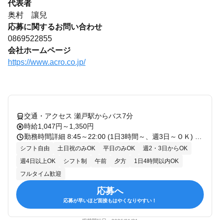
代表者
奥村 讓兒
応募に関するお問い合わせ
0869522855
会社ホームページ
https://www.acro.co.jp/
交通・アクセス 瀬戸駅からバス7分
時給1,047円～1,350円
勤務時間詳細 8:45～22:00 (1日3時間～、週3日～ＯＫ) 勤務曜日 月・火・水・金・土・日 シフトサイクル： 1ヶ月 シフト提出時期：シフト開始の14日前 シフト確定時期：シフト開始の3日前 シフトの柔軟さには自信があります！！ 基本的に1ヶ月毎ですが、お子様の体調不良などの急用や、 テスト勉強によるお休み希望にも随時対応！ みなさんが働きやすい環境を目指しています☆ 元気よく働いてほしいから、 お休みもしっかりご用意しています◎ アルバイトから社員になった実績も多数あり！
シフト自由
土日祝のみOK
平日のみOK
週2・3日からOK
週4日以上OK
シフト制
午前
夕方
1日4時間以内OK
フルタイム歓迎
応募へ
応募が早いほど面接もはやくなりやすい！