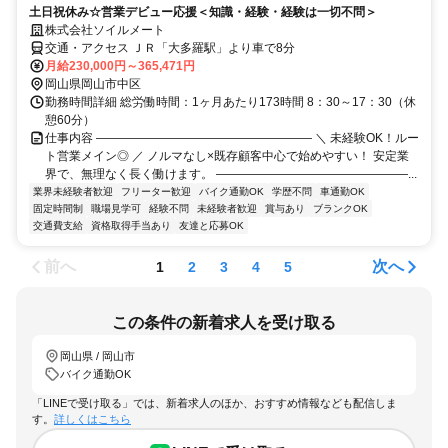
土日祝休み☆営業デビュー応援＜知識・経験・経験は一切不問＞
株式会社ソイルメート
交通・アクセス ＪＲ「大多羅駅」より車で8分
月給230,000円～365,471円
岡山県岡山市中区
勤務時間詳細 総労働時間：1ヶ月あたり173時間 8：30～17：30（休
憩60分）
仕事内容 ―――――――――――――――――― ＼ 未経験OK！ルー
ト営業メイン◎ ／ ノルマなし×既存顧客中心で始めやすい！ 安定業
界で、無理なく長く働けます。 ――――――――――――――――...
業界未経験者歓迎
フリーター歓迎
バイク通勤OK
学歴不問
車通勤OK
固定時間制
職場見学可
経験不問
未経験者歓迎
賞与あり
ブランクOK
交通費支給
資格取得手当あり
友達と応募OK
前へ
次へ
1
2
3
4
5
この条件の新着求人を受け取る
岡山県 / 岡山市
バイク通勤OK
「LINEで受け取る」では、新着求人のほか、おすすめ情報なども配信しま
す。
詳しくはこちら