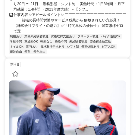
り20日 〜 21日 ・勤務形態：シフト制 ・実働時間：1日8時間 ・月平
均残業：1.4時間 （2023年度実績） - 【シフ...
仕事内容 ✨アピールポイント✨ ￣￣￣￣￣￣￣￣￣￣￣￣￣￣￣￣￣
￣￣ 前職の長時間労働やサービス残業から 解放されたい方必見！
【株式会社ブライトの魅力】 ✅「時間単位の優位性」 残業ほぼゼロ
で定...
制服あり
業界未経験者歓迎
資格取得支援あり
フリーター歓迎
バイク通勤OK
学歴不問
車通勤OK
転勤なし
経験不問
未経験者歓迎
交通費全額支給
ネイルOK
賞与あり
資格取得手当あり
シフト制
長期休暇あり
ピアスOK
服装自由
髪型・髪色自由
正社員