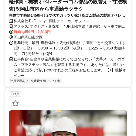
軽作業・機械オペレーター(ゴム部品の段替え・寸法検
査)※岡山市内から車通勤ラクラク
赤磐市で時給1450円！2交代でガッツリ稼げるゴム製品の製造オペレー
ター！岡山市東区や瀬戸内市からも車通勤ラクラク、土日休みでプライ
株式会社J's Factory 岡山テクニカルオフィス
ベートも充実！
アクセス: アクセス・最寄駅： * JR山陽本線「瀬戸駅」から車で約12
分 * JR津山線「金川駅」から車で約15分 * マイカー通勤・バイク通
時給1,450円～1,813円
勤OK（無料駐車場完備／交通費規定支給）
岡山県岡山市北区
勤務時間・曜日: 勤務体制： 2交代制勤務（1週間ごとの交替シフト）
1勤（日勤）： 08:00 ～ 16:30 2勤（夜勤）： 16:25 ～ 00:50 実働時
間： 7時間45分（休憩4...
仕事内容: 自動車や産業機械になくてはならない「大手メーカーのゴ
ム・プラスチック製品」を製造する工場です。 あなたには、適性や
ご希望に応じて以下のいずれかの工程をお任せします。 【1】機械オ
ペレー...
社員登用あり
交通費支給
シフト制
正社員