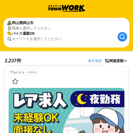
岡山県
岡山市
職種を選択してください
バイク通勤OK
キーワードを選択してください
2,237件
条件保存
関連度順
アルバイト・パート