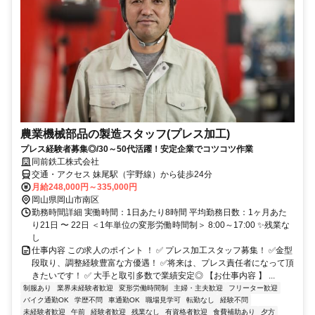
農業機械部品の製造スタッフ(プレス加工)
プレス経験者募集◎/30～50代活躍！安定企業でコツコツ作業
同前鉄工株式会社
交通・アクセス 妹尾駅（宇野線）から徒歩24分
月給248,000円～335,000円
岡山県岡山市南区
勤務時間詳細 実働時間：1日あたり8時間 平均勤務日数：1ヶ月あた
り21日 〜 22日 ＜1年単位の変形労働時間制＞ 8:00～17:00 ✨残業な
し
仕事内容 この求人のポイント ！ ✅ プレス加工スタッフ募集！ ✅金型
段取り、調整経験豊富な方優遇！ ✅将来は、プレス責任者になって頂
きたいです！ ✅ 大手と取引多数で業績安定◎ 【お仕事内容 】 ...
制服あり
業界未経験者歓迎
変形労働時間制
主婦・主夫歓迎
フリーター歓迎
バイク通勤OK
学歴不問
車通勤OK
職場見学可
転勤なし
経験不問
未経験者歓迎
午前
経験者歓迎
残業なし
有資格者歓迎
食費補助あり
夕方