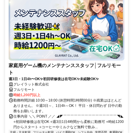
家庭用ゲーム機のメンテナンススタッフ│フルリモー
ト
週3日・1日4h〜OK✨初回研修後は在宅OK✨未経験OK✨
グレイラット株式会社
フルリモート
時給1,200円以上
勤務時間詳細 10:00～18:00 (休憩時間1時間00分) ※残業はほとんど
ありません。 ※週3日～、1日4h～OK！ 平日・休日問わず 日中の勤
務をお願いします。
仕事内容 ＼＼ POINT ／／ ◢◤￣￣￣￣￣￣￣￣￣￣￣￣￣￣￣◥◣
⭐初回研修後は在宅OK ⭐週3日1日4時間から柔軟に勤務可 ⭐時給1200
円からスタート ⭐コーヒーやミルクなど無料で飲み...
主婦・主夫歓迎
フリーター歓迎
バイク通勤OK
シフト自由
学歴不問
車通勤OK