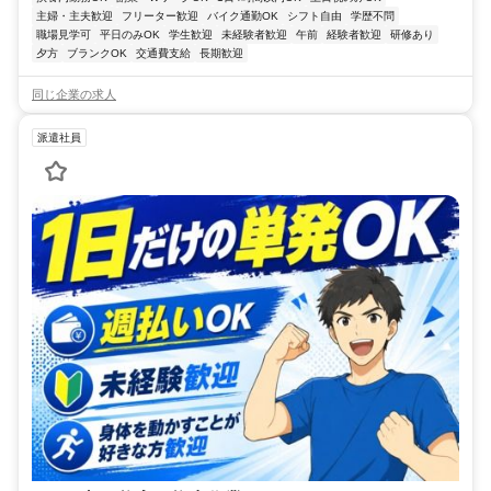
主婦・主夫歓迎
フリーター歓迎
バイク通勤OK
シフト自由
学歴不問
職場見学可
平日のみOK
学生歓迎
未経験者歓迎
午前
経験者歓迎
研修あり
夕方
ブランクOK
交通費支給
長期歓迎
同じ企業の求人
派遣社員