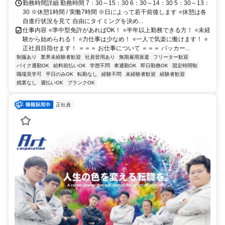
勤務時間詳細 勤務時間 7：30～15：30 6：30～14：30 5：30～13：
30 ※休憩1時間 / 実働7時間 ※日によって若干前後します ⭐休憩は各
自進行状況を見て 自由にタイミングを決め...
仕事内容 ⭐準中型免許があればOK！ ⭐半年以上勤務できる方！ ⭐未経
験から始められる！ ⭐力仕事は少なめ！ ⭐一人で気楽に働けます！ ⭐
正社員目指せます！ ＝＝＝ お仕事について ＝＝＝ パッカー...
制服あり
業界未経験者歓迎
社員登用あり
無期雇用派遣
フリーター歓迎
バイク通勤OK
給料前払いOK
学歴不問
車通勤OK
即日勤務OK
固定時間制
職場見学可
平日のみOK
転勤なし
経験不問
未経験者歓迎
経験者歓迎
残業なし
週払いOK
ブランクOK
正社員