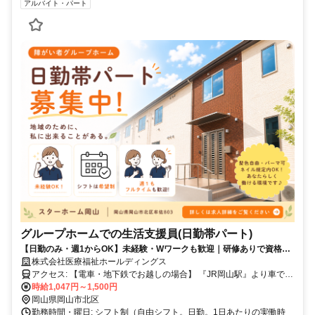
アルバイト・パート
グループホームでの生活支援員(日勤帯パート)
【日勤のみ・週1からOK】未経験・Wワークも歓迎｜研修ありで資格無
しでも安心スタート｜生活のお手伝いスタッフ
株式会社医療福祉ホールディングス
アクセス: 【電車・地下鉄でお越しの場合】 『JR岡山駅』より車で20
分。JR津山線『玉柏駅』より徒歩27分 【バスでお越しの場合】 宇野
時給1,047円～1,500円
バス『牟佐上』より徒歩4分 【車でお越しの場合】 『赤磐市役所』よ
岡山県岡山市北区
り車で10分 『岡山市役所』より車で20分 山陽自動車道『岡山IC』
勤務時間・曜日: シフト制（自由シフト。日勤。1日あたりの実働時