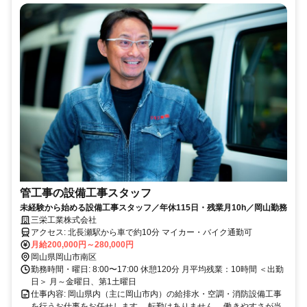
管工事の設備工事スタッフ
未経験から始める設備工事スタッフ／年休115日・残業月10h／岡山勤務
三栄工業株式会社
アクセス: 北長瀬駅から車で約10分 マイカー・バイク通勤可
月給200,000円～280,000円
岡山県岡山市南区
勤務時間・曜日: 8:00〜17:00 休憩120分 月平均残業：10時間 ＜出勤
日＞ 月～金曜日、第1土曜日
仕事内容: 岡山県内（主に岡山市内）の給排水・空調・消防設備工事
を行うお仕事をお任せします。 転勤はありません。 働きやすさが当