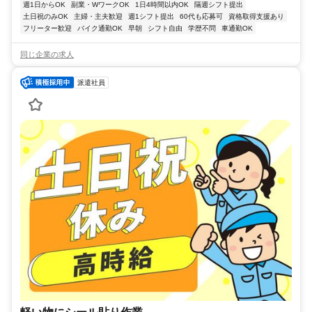
週1日からOK
副業・WワークOK
1日4時間以内OK
隔週シフト提出
土日祝のみOK
主婦・主夫歓迎
週1シフト提出
60代も応募可
資格取得支援あり
フリーター歓迎
バイク通勤OK
早朝
シフト自由
学歴不問
車通勤OK
同じ企業の求人
派遣社員