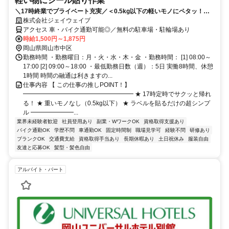
軽い物にシール貼り作業
＼17時終業でプライベート充実／＜0.5kg以下の軽いモノにペタッ！＞
土日祝休み×履歴書不要×即レス対応◎
株式会社ジェイウェイブ
アクセス 車・バイク通勤可能◎／無料の駐車場・駐輪場あり
時給1,500円～1,875円
岡山県岡山市中区
勤務時間 ・勤務曜日：月・火・水・木・金 ・勤務時間： [1] 08:00～
17:00 [2] 09:00～18:00 ・最低勤務日数（週）：5日 実働8時間、休憩
1時間 時間の融通は利きますの...
仕事内容 【 この仕事の推しPOINT！】
━━━━━━━━━━━━━━━━━━ ★ 17時定時でサクッと帰れ
る！ ★ 重いモノなし（0.5kg以下） ★ ラベルを貼るだけの超シンプ
ル ━━━━━━━...
業界未経験者歓迎
社員登用あり
副業・WワークOK
資格取得支援あり
バイク通勤OK
学歴不問
車通勤OK
固定時間制
職場見学可
経験不問
研修あり
ブランクOK
交通費支給
資格取得手当あり
長期休暇あり
土日祝休み
服装自由
友達と応募OK
髪型・髪色自由
アルバイト・パート