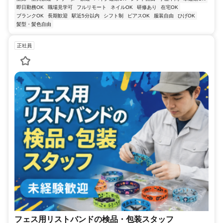
即日勤務OK
職場見学可
フルリモート
ネイルOK
研修あり
在宅OK
ブランクOK
長期歓迎
駅近5分以内
シフト制
ピアスOK
服装自由
ひげOK
髪型・髪色自由
正社員
フェス用リストバンドの検品・包装スタッフ