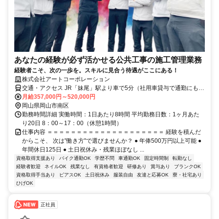
あなたの経験が必ず活かせる公共工事の施工管理業務
経験者こそ、次の一歩を。スキルに見合う待遇がここにある！
株式会社アートコーポレーション
交通・アクセス JR「妹尾」駅より車で5分（社用車貸与で通勤にも利
用可）
月給357,000円～520,000円
岡山県岡山市南区
勤務時間詳細 実働時間：1日あたり8時間 平均勤務日数：1ヶ月あた
り20日 8：00～17：00（休憩1時間）
仕事内容 ＝＝＝＝＝＝＝＝＝＝＝＝＝＝＝＝＝＝＝＝ 経験を積んだ
からこそ、 次は"働き方"で選びませんか？ ● 年俸500万円以上可能 ●
年間休日125日 ● 土日祝休み・残業ほぼなし ...
資格取得支援あり
バイク通勤OK
学歴不問
車通勤OK
固定時間制
転勤なし
経験者歓迎
ネイルOK
残業なし
有資格者歓迎
研修あり
賞与あり
ブランクOK
資格取得手当あり
ピアスOK
土日祝休み
服装自由
友達と応募OK
寮・社宅あり
ひげOK
正社員