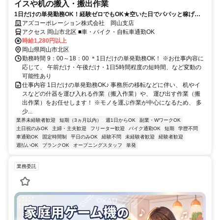
イスや机の搬入・搬出作業
1日だけの単発勤務OK！経験ゼロでもOK★空いた日でパパッと稼げる
◎週払いOK＆履歴書も不要！
アズコーポレーション株式会社 岡山支店
アクセス 岡山市北区 ■車・バイク・自転車通勤OK
時給1,280円以上
岡山県岡山市北区
勤務時間 9：00～18：00 ＊1日だけの単発勤務OK！ ※お仕事内容に
応じて、 午前だけ・午後だけ・1日5時間程度の短時間、など変動の
可能性あり
仕事内容 1日だけの単発勤務OK♪ 事務所の移転などに伴い、 机やイ
スなどの什器を運び入れる作業（搬入作業）や、 運び出す作業（搬
出作業）をお任せします！ ※モノを運ぶ作業が中心になるため、 多
少...
業界未経験者歓迎
短期（3ヵ月以内）
週1日からOK
副業・WワークOK
土日祝のみOK
主婦・主夫歓迎
フリーター歓迎
バイク通勤OK
短期
学歴不問
車通勤OK
固定時間制
平日のみOK
経験不問
未経験者歓迎
経験者歓迎
週払いOK
ブランクOK
オープニングスタッフ
単発
業務委託