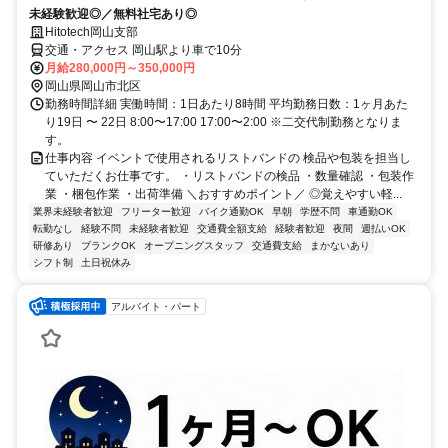
未経験歓迎◎／無料社宅あり◎
Hitotech岡山支部
交通・アクセス 岡山駅より車で10分
月給280,000円～350,000円
岡山県岡山市北区
勤務時間詳細 実働時間：1日あたり8時間 平均勤務日数：1ヶ月あた
り19日 〜 22日 8:00〜17:00 17:00〜2:00 ※二交代制勤務となりま
す。
仕事内容 イベントで使用されるリストバンドの 検品や包装を担当し
ていただくお仕事です。 ・リストバンドの検品 ・数量確認 ・包装作
業 ・梱包作業 ・出荷準備 ＼おすすめポイント／ ◎覚えやすい軽...
業界未経験者歓迎
フリーター歓迎
バイク通勤OK
早朝
学歴不問
車通勤OK
転勤なし
経験不問
未経験者歓迎
交通費全額支給
経験者歓迎
夜間
週払いOK
研修あり
ブランクOK
オープニングスタッフ
交通費支給
まかないあり
シフト制
土日祝休み
アルバイト・パート