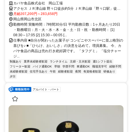
働くすべての人に。「タフグミ」「塩分チャージタブレッツ」「セボン
カバヤ食品株式会社 岡山工場
スター」「さくさくぱんだ」「ほねほねザウルス」等のヒット連発を支
アクセス ＪＲ津山線 野々口徒歩約5分 ＪＲ津山線「野々口駅」徒歩5
える誇りと、業界屈指の待遇を同時に手に入れませんか？ 平均勤続16.5
分 ／マイカー通勤OK／無料駐車場完備
月給207,200円～283,658円
年が証明する「心理的安全」と、最新設備のクリーンルームで叶える
岡山県岡山市北区
「スマートな働き方」。 ただの作業で終わらせない、日本中の笑顔を作
勤務時間 実働時間：7時間30分/日 平均勤務日数：1ヶ月あたり20日
る司令塔へ。 カバヤ食品なら、仕事のやりがいも、家族との大切な時間
・勤務曜日：月・火・水・木・金・土・日・祝 ・勤務時間： [1]
も、何ひとつ妥協する必要はありません。
08:30～17:05 [2] 15:30～00:05 [...
仕事内容 ■自分が関わったお菓子が コンビニやスーパーに並ぶ格別の
喜びを♪ ■「ひらけ、おいしさ」の決意を込めて。増員募集。 今、カ
バヤ食品の商品は売れ行き絶好調です。 「タフグミ」 「塩分チャー
ジ...
制服あり
業界未経験者歓迎
ランチタイム
主婦・主夫歓迎
週1シフト提出
フリーター歓迎
バイク通勤OK
早朝
学歴不問
車通勤OK
職場見学可
経験不問
未経験者歓迎
住宅手当あり
午前
経験者歓迎
夜間
有資格者歓迎
研修あり
夕方
アルバイト・パート