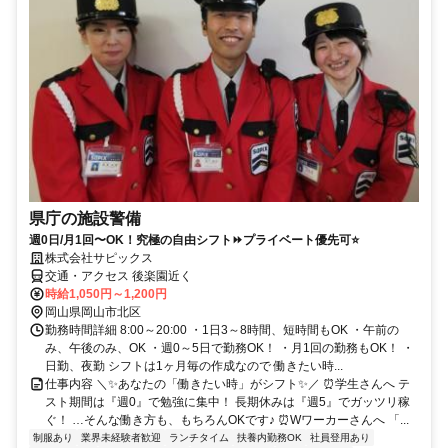
県庁の施設警備
週0日/月1回〜OK！究極の自由シフト⏩プライベート優先可⭐
株式会社サピックス
交通・アクセス 後楽園近く
時給1,050円～1,200円
岡山県岡山市北区
勤務時間詳細 8:00～20:00 ・1日3～8時間、短時間もOK ・午前の
み、午後のみ、OK ・週0～5日で勤務OK！ ・月1回の勤務もOK！ ・
日勤、夜勤 シフトは1ヶ月毎の作成なので 働きたい時...
仕事内容 ＼✨あなたの「働きたい時」がシフト✨／ ⏰学生さんへ テ
スト期間は『週0』で勉強に集中！ 長期休みは『週5』でガッツリ稼
ぐ！ …そんな働き方も、もちろんOKです♪ ⏰Wワーカーさんへ 「...
制服あり
業界未経験者歓迎
ランチタイム
扶養内勤務OK
社員登用あり