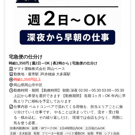
宅急便の仕分け
時給1,350円 | 週2日～OK | 夜2時から | 宅急便の仕分け
ヤマト運輸株式会社 岡山ベース
勤務地・最寄駅 JR赤穂線 大多羅駅
時給1,350円以上
岡山県岡山市中区
勤務時間・期間 【勤務時間】 朝勤 深夜 02:00～05:30 03:00～05:30
上記から希望を選択できます 【勤務期間】 長期 1ヶ月～OK 年内に早
島エリアに移転を予定しております
仕事内容 ベルトコンベアで流れてくる荷物を、担当エリアごとに振
り分けていく仕事です。 やることは決まっていて、流す・受け取
る・積み込む。その繰り返しだけ。 現場では会話も少なく、周囲に
気を使う必要...
扶養内勤務OK
副業・WワークOK
1日4時間以内OK
土日祝のみOK
主婦・主夫歓迎
長期
フリーター歓迎
バイク通勤OK
短期
早朝
シフト自由