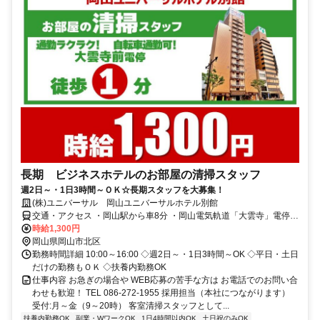
長期 ビジネスホテルのお部屋の清掃スタッフ
週2日～・1日3時間～ＯＫ☆長期スタッフを大募集！
(株)ユニバーサル 岡山ユニバーサルホテル別館
交通・アクセス ・岡山駅から車8分 ・岡山電気軌道「大雲寺」電停か
ら徒歩1分
時給1,300円
岡山県岡山市北区
勤務時間詳細 10:00～16:00 ◇週2日～・1日3時間～OK ◇平日・土日
だけの勤務もＯＫ ◇扶養内勤務OK
仕事内容 お急ぎの場合や WEB応募の苦手な方は お電話でのお問い合
わせも歓迎！ TEL 086-272-1955 採用担当（本社につながります）
受付:月～金（9～20時） 客室清掃スタッフとして...
扶養内勤務OK
副業・WワークOK
1日4時間以内OK
土日祝のみOK