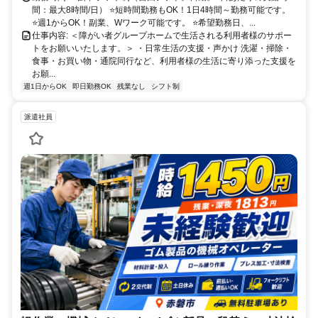
より車で27分
間：最大8時間/日） ⭐️短時間勤務もOK！1日4時間～勤務可能です。
⭐️週1からOK！副業、Wワーク可能です。 ⭐️希望勤務日、...
仕事内容: ＜障がい者グループホームで生活される利用者様のサポー
トをお願いいたします。＞ ・日常生活の支援・声かけ 洗濯・掃除・
食事・お買い物・通院同行など、利用者様の生活に寄り添った支援を
お願...
週1日からOK
即日勤務OK
残業なし
シフト制
派遣社員