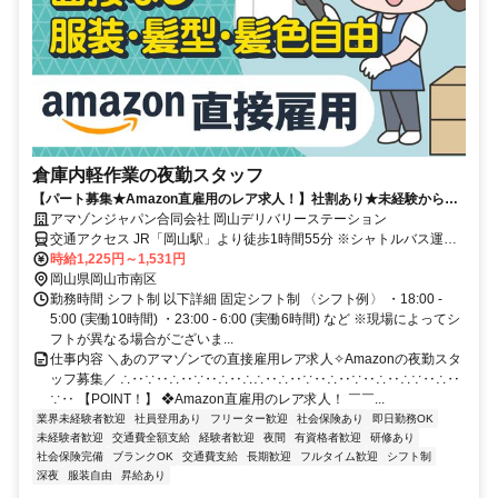
倉庫内軽作業の夜勤スタッフ
【パート募集★Amazon直雇用のレア求人！】社割あり★未経験からで
もAmazon正社員に◎髪色自由◎福利厚生充実！長期で安定雇用可能！
アマゾンジャパン合同会社 岡山デリバリーステーション
交通アクセス JR「岡山駅」より徒歩1時間55分 ※シャトルバス運行
なし ※自転車通勤可 ※車、バイク通勤可
時給1,225円～1,531円
岡山県岡山市南区
勤務時間 シフト制 以下詳細 固定シフト制 〈シフト例〉 ・18:00 -
5:00 (実働10時間) ・23:00 - 6:00 (実働6時間) など ※現場によってシ
フトが異なる場合がございま...
仕事内容 ＼あのアマゾンでの直接雇用レア求人✧Amazonの夜勤スタ
ッフ募集／ ∴‥∵‥∴‥∵‥∴‥∴∴‥∴‥∵‥∴‥∵‥∴‥∴∵‥∴‥
∵‥ 【POINT！】 ❖Amazon直雇用のレア求人！ ￣￣...
業界未経験者歓迎
社員登用あり
フリーター歓迎
社会保険あり
即日勤務OK
未経験者歓迎
交通費全額支給
経験者歓迎
夜間
有資格者歓迎
研修あり
社会保険完備
ブランクOK
交通費支給
長期歓迎
フルタイム歓迎
シフト制
深夜
服装自由
昇給あり