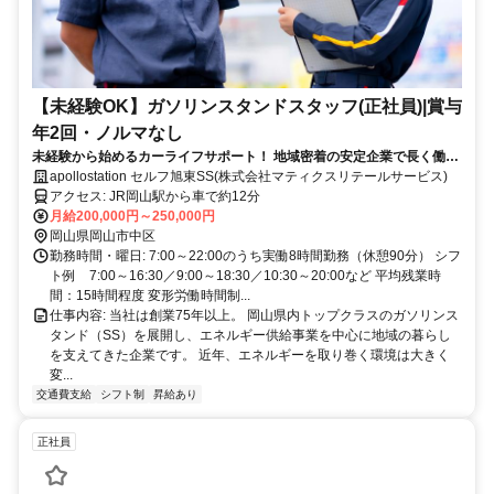
【未経験OK】ガソリンスタンドスタッフ(正社員)|賞与
年2回・ノルマなし
未経験から始めるカーライフサポート！ 地域密着の安定企業で長く働け
る仕事。年間休日110日＆残業少なめ！
apollostation セルフ旭東SS(株式会社マティクスリテールサービス)
アクセス: JR岡山駅から車で約12分
月給200,000円～250,000円
岡山県岡山市中区
勤務時間・曜日: 7:00～22:00のうち実働8時間勤務（休憩90分） シフ
ト例 7:00～16:30／9:00～18:30／10:30～20:00など 平均残業時
間：15時間程度 変形労働時間制...
仕事内容: 当社は創業75年以上。 岡山県内トップクラスのガソリンス
タンド（SS）を展開し、エネルギー供給事業を中心に地域の暮らし
を支えてきた企業です。 近年、エネルギーを取り巻く環境は大きく
変...
交通費支給
シフト制
昇給あり
正社員