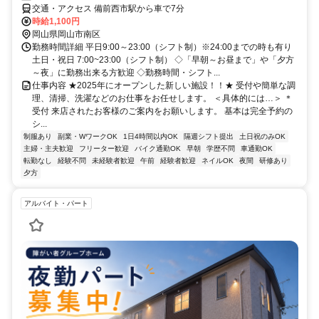
交通・アクセス 備前西市駅から車で7分
時給1,100円
岡山県岡山市南区
勤務時間詳細 平日9:00～23:00（シフト制）※24:00までの時も有り
土日・祝日 7:00~23:00（シフト制） ◇「早朝～お昼まで」や「夕方
～夜」に勤務出来る方歓迎 ◇勤務時間・シフト...
仕事内容 ★2025年にオープンした新しい施設！！★ 受付や簡単な調
理、清掃、洗濯などのお仕事をお任せします。 ＜具体的には…＞ ＊
受付 来店されたお客様のご案内をお願いします。 基本は完全予約の
シ...
制服あり
副業・WワークOK
1日4時間以内OK
隔週シフト提出
土日祝のみOK
主婦・主夫歓迎
フリーター歓迎
バイク通勤OK
早朝
学歴不問
車通勤OK
転勤なし
経験不問
未経験者歓迎
午前
経験者歓迎
ネイルOK
夜間
研修あり
夕方
アルバイト・パート