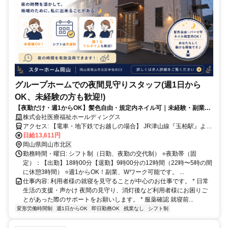
グループホームでの夜間見守りスタッフ(週1日から
OK、未経験の方も歓迎!)
【夜勤だけ・週1からOK】髪色自由・規定内ネイル可｜未経験・副業歓
迎｜研修ありで資格無しでも安心スタート｜夜間見守りスタッフ｜
株式会社医療福祉ホールディングス
アクセス: 【電車・地下鉄でお越しの場合】 JR津山線『玉柏駅』より
徒歩27分 【バスでお越しの場合】 宇野バス『牟佐上』より徒歩4分
日給13,611円
【車でお越しの場合】 岡山市役所より車で28分 山陽自動車道『岡山
岡山県岡山市北区
IC』より車で27分
勤務時間・曜日: シフト制（日勤、夜勤の交代制） ⭐️夜勤帯（固
定）：【出勤】18時00分【退勤】9時00分の12時間（22時〜5時の間
に休憩3時間） ⭐️週1からOK！副業、Wワーク可能です。 ...
仕事内容: 利用者様の就寝を見守ることが中心のお仕事です。 * 日常
生活の支援・声かけ 夜間の見守り、消灯後など利用者様にお困りご
とがあった際のサポートをお願いします。 * 服薬確認 就寝前...
変形労働時間制
週1日からOK
即日勤務OK
残業なし
シフト制