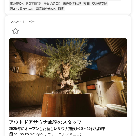
車通勤OK
固定時間制
平日のみOK
未経験者歓迎
夜間
交通費支給
週2・3日からOK
家庭都合休OK
深夜
アルバイト・パート
アウトドアサウナ施設のスタッフ
2025年にオープンした新しいサウナ施設✨20～40代活躍中
sauna kolme kylä(サウナ コルメキュラ)