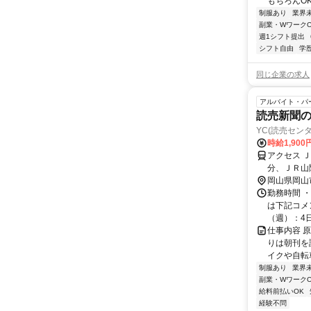
もちろんOK
制服あり
業界
副業・WワークO
週1シフト提出
シフト自由
学
同じ企業の求人
アルバイト・パ
読売新聞
YC(読売セン
時給1,900
アクセス 
分、ＪＲ山
岡山県岡山
勤務時間 
は下記コメン
（週）：4日 
仕事内容 
りは朝刊を
イクや自転
制服あり
業界
副業・WワークO
給料前払いOK
経験不問