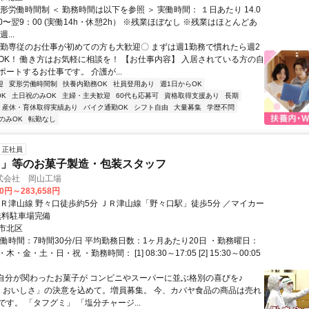
形労働時間制 ＜ 勤務時間は以下を参照 ＞ 実働時間： １日あたり 14.0
00〜翌9：00 (実働14h・休憩2h） ※残業ほぼなし ※残業はほとんどあ
...
夜勤専従のお仕事が初めての方も大歓迎〇 まずは週1勤務で慣れたら週2
OK！ 働き方はお気軽に相談を！ 【お仕事内容】 入居されている方の自
ートするお仕事です。 介護が...
迎
変形労働時間制
扶養内勤務OK
社員登用あり
週1日からOK
K
土日祝のみOK
主婦・主夫歓迎
60代も応募可
資格取得支援あり
長期
産休・育休取得実績あり
バイク通勤OK
シフト自由
大量募集
学歴不問
のみOK
転勤なし
正社員
ミ」等のお菓子製造・包装スタッフ
式会社 岡山工場
00円～283,658円
ＪＲ津山線 野々口徒歩約5分 ＪＲ津山線「野々口駅」徒歩5分 ／マイカー
無料駐車場完備
市北区
働時間：7時間30分/日 平均勤務日数：1ヶ月あたり20日 ・勤務曜日：
・金・土・日・祝 ・勤務時間： [1] 08:30～17:05 [2] 15:30～00:05
■自分が関わったお菓子が コンビニやスーパーに並ぶ格別の喜びを♪
、おいしさ」の決意を込めて。増員募集。 今、カバヤ食品の商品は売れ
す。 「タフグミ」 「塩分チャージ...