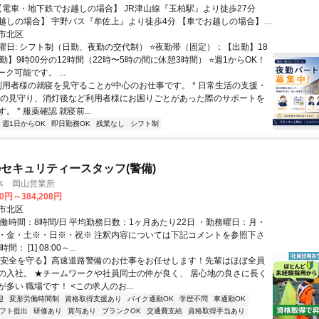
の場合】 宇野バス『牟佐上』より徒歩4分 【車でお越しの場合】
より車で28分 山陽自動車道『岡山IC』より車で27分
市北区
曜日: シフト制（日勤、夜勤の交代制） ⭐️夜勤帯（固定）：【出勤】18
勤】9時00分の12時間（22時〜5時の間に休憩3時間） ⭐️週1からOK！
ク可能です。 ...
 利用者様の就寝を見守ることが中心のお仕事です。 * 日常生活の支援・
間の見守り、消灯後など利用者様にお困りごとがあった際のサポートを
。 * 服薬確認 就寝前...
週1日からOK
即日勤務OK
残業なし
シフト制
セキュリティースタッフ(警備)
本 岡山営業所
00円～384,208円
市北区
実働時間：8時間/日 平均勤務日数：1ヶ月あたり22日 ・勤務曜日：月・
・金・土※・日※・祝※ 注釈内容については下記コメントを参照下さ
： [1] 08:00～...
【安全を守る】高速道路警備のお仕事をお任せします！先輩はほぼ全員
の入社。 ★チームワークや社員同士の仲が良く、 居心地の良さに長く
多い 職場です！ <この求人のお...
迎
変形労働時間制
資格取得支援あり
バイク通勤OK
学歴不問
車通勤OK
シフト提出
研修あり
賞与あり
ブランクOK
交通費支給
資格取得手当あり