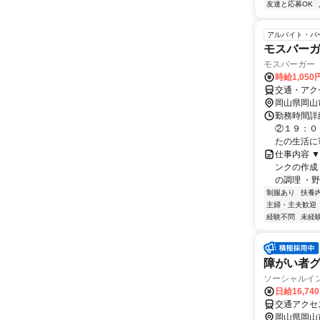
友達と応募OK
アルバイト・パ
モスバー
モスバーガー
時給1,050
交通・アク
岡山県岡山
勤務時間詳細
②１９：０
たの生活に寄
仕事内容 
ンクの作成
の調理 ・野
制服あり
扶養
主婦・主夫歓迎
経験不問
未経
障がい者
ソーシャルイ
日給16,74
岡山県岡山