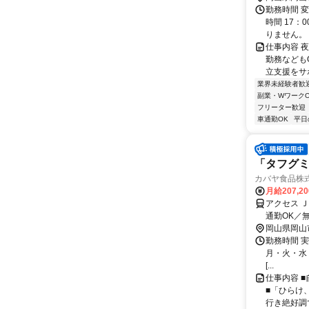
勤務時間 変
時間 17：
りません。 週
仕事内容 
勤務なども
立支援をサポ
業界未経験者歓
副業・WワークO
フリーター歓迎
車通勤OK
平日
「タフグ
カバヤ食品株
月給207,2
アクセス 
通勤OK／
岡山県岡山
勤務時間 実
月・火・水・木
[...
仕事内容 
■「ひらけ
行き絶好調で