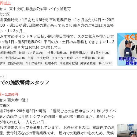
0円以上
セス ｢東中央町｣駅徒歩7分/車･バイク通勤可
市北区
 実働時間：1日あたり8時間 平均勤務日数：1ヶ月あたり4日 〜 20日
翌5:00 ・週1日や週5日勤務の週があってもＯＫ 働き方のご相談はお気軽
 ・1～3ヶ月...
▼おすすめポイント▼ ✅日払い制と即日面接で、スグに収入を得たい方
♪ ✅週1日～週5日勤務OK！平日のみ・土日のみ勤務もできます ✅1～3
も歓迎！働き方はお気軽に相談して...
未経験者歓迎
短期（3ヵ月以内）
扶養内勤務OK
社員登用あり
週1日からOK
K
土日祝のみOK
主婦・主夫歓迎
フリーター歓迎
バイク通勤OK
短期
OK
固定時間制
平日のみOK
経験不問
未経験者歓迎
経験者歓迎
ネイルOK
ート
局での施設警備スタッフ
円～1,250円
セス 西大寺中近く
市東区
細 7時半〜20時 週3日〜可能！ 1週間ごとの自己申告シフト制 プライベ
庭との両立は可能！ シフトの時間・曜日相談可能◎ また、希望したシ
削られたり、 入りたい日...
施設内警備スタッフを募集しています。 お任せするのは、施設内での巡
理、受付対応などの警備業務です。 屋内での勤務が中心のため、天候