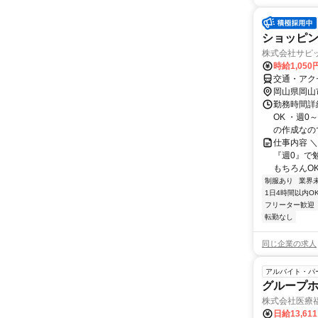
ショッピ
株式会社サピ
時給1,050
交通・アク
岡山県岡山
勤務時間詳細
OK ・週0
の作成なので
仕事内容 
『週0』で
もちろんOK
制服あり
業界
1日4時間以内O
フリーター歓迎
転勤なし
同じ企業の求人
アルバイト・パ
グループホ
株式会社医療
日給13,61