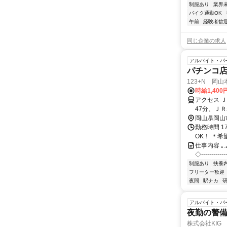
制服あり
業界
バイク通勤OK
午前
経験者歓
同じ企業の求人
アルバイト・パ
パチンコ店
123+N 岡山
時給1,400
アクセス 
47分、Ｊ
岡山県岡山
勤務時間 1
OK！ ＊
仕事内容 ｡.｡:+
◇‐‐‐‐‐‐
制服あり
扶養
フリーター歓迎
夜間
駅ナカ
アルバイト・パ
夜勤の警
株式会社KIG