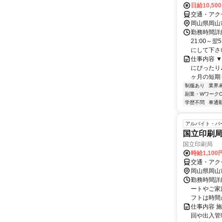
日給10,50
交通・アク
岡山県岡山
勤務時間詳細
21:00～
にして下さい
仕事内容 
にぴったり
ヶ月の短期
制服あり
業界
副業・WワークO
学歴不問
車通勤
アルバイト・パ
国立印刷
国立印刷局
時給1,100
交通・アク
岡山県岡山
勤務時間詳
ートやご家
フトは時間が
仕事内容 
回や出入管