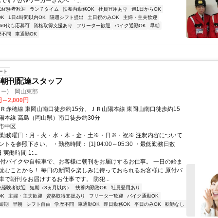
です♪ ⏰Wワーカーさんへ 「...
未経験者歓迎
ランチタイム
扶養内勤務OK
社員登用あり
週1日からOK
K
1日4時間以内OK
隔週シフト提出
土日祝のみOK
主婦・主夫歓迎
60代も応募可
資格取得支援あり
フリーター歓迎
バイク通勤OK
早朝
歴不問
車通勤OK
ート
の朝刊配達スタッフ
ター) 岡山東部
円～2,000円
ＪＲ赤穂線 東岡山南口徒歩約15分、ＪＲ山陽本線 東岡山南口徒歩約15
陽本線 高島（岡山県）南口徒歩約30分
市中区
・勤務曜日：月・火・水・木・金・土※・日※・祝※ 注釈内容について
トを参照下さい。 ・勤務時間： [1] 04:00～05:30 ・最低勤務日数
実働時間 1:...
原付バイクや自転車で、お客様に朝刊をお届けするお仕事。 一日の始ま
読むことから！ 毎日の新聞を楽しみに待っておられるお客様に 原付バ
車で朝刊をお届けするお仕事です。 防犯...
未経験者歓迎
短期（3ヵ月以内）
扶養内勤務OK
社員登用あり
K
主婦・主夫歓迎
資格取得支援あり
フリーター歓迎
バイク通勤OK
短期
早朝
シフト自由
学歴不問
車通勤OK
即日勤務OK
平日のみOK
転勤なし