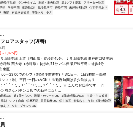
未経験者歓迎
ランチタイム
主婦・主夫歓迎
週1シフト提出
フリーター歓迎
早朝
学歴不問
車通勤OK
職場見学可
経験不問
未経験者歓迎
住宅手当あり
迎
夜間
有資格者歓迎
研修あり
夕方
ート
フロアスタッフ(遅番)
本店
円～1,875円
ＪＲ山陽本線 上道（岡山県）徒歩約45分、ＪＲ山陽本線 瀬戸南口徒歩約
Ｒ赤穂線 西大寺（赤穂線）徒歩約71分 バス停瀬戸線平島～徒歩4分
市東区
7:00～23:00でのシフト制(多少前後有) ＊週1日～、1日3時間～勤務
希望シフト制、平日･土日のみOK！ ※勤務時間は多少前後あり
* ﾟ ﾟ *+:｡.｡:+* ﾟ ﾟ *+:｡.｡.｡:+*ﾟ ﾟ *+:｡.｡: ☆ こんなお仕事です！ ☆
‐‐‐‐‐‐‐◇ 有名なパチンコ店での勤務になり...
内勤務OK
週1日からOK
副業・WワークOK
1日4時間以内OK
主婦・主夫歓迎
早朝
シフト自由
学歴不問
即日勤務OK
学生歓迎
転勤なし
午前
経験者歓迎
研修あり
夕方
ブランクOK
ート
備員