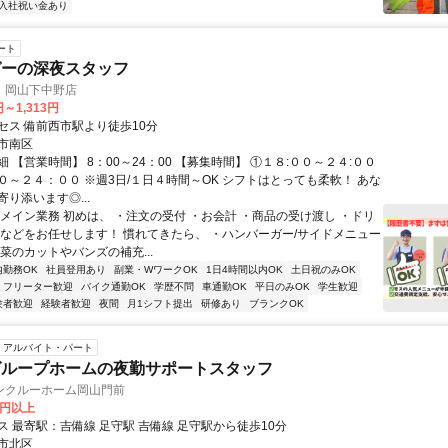
入社祝い金あり
ート
ガーの深夜スタッフ
 岡山下中野店
円～1,313円
セス 備前西市駅より徒歩10分
市南区
 【営業時間】 8：00～24：00 【募集時間】 ①１８:００～２４:００
０～２４：００ ※週3日/１日４時間～OK シフトはとっても柔軟！ あな
り添います◎...
▼メイン業務 初めは、 ・注文の受付 ・お会計 ・商品の受け渡し ・ドリ
 などをお任せします！ 慣れてきたら、 ・ハンバーガー/サイドメニュー
菜のカットやバンズの補充...
内勤務OK
社員登用あり
副業・WワークOK
1日4時間以内OK
土日祝のみOK
フリーター歓迎
バイク通勤OK
学歴不問
車通勤OK
平日のみOK
学生歓迎
験者歓迎
経験者歓迎
夜間
月1シフト提出
研修あり
ブランクOK
アルバイト・パート
グループホームの夜勤サポートスタッフ
ンクルーホーム岡山門前
0円以上
交通アクセス 最寄駅：吉備線 足守駅 吉備線 足守駅から徒歩10分
市北区