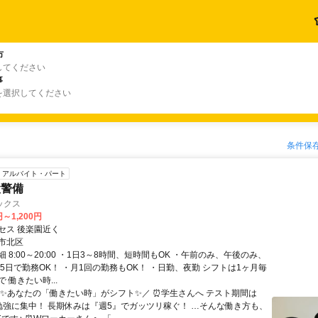
市
してください
事
を選択してください
条件保
アルバイト・パート
設警備
ックス
円～1,200円
セス 後楽園近く
市北区
 8:00～20:00 ・1日3～8時間、短時間もOK ・午前のみ、午後のみ、
～5日で勤務OK！ ・月1回の勤務もOK！ ・日勤、夜勤 シフトは1ヶ月毎
 働きたい時...
＼✨あなたの「働きたい時」がシフト✨／ ⏰学生さんへ テスト期間は
勉強に集中！ 長期休みは『週5』でガッツリ稼ぐ！ …そんな働き方も、