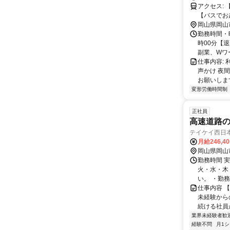
アクセス: 【電車・地下鉄でお越しの場合】 JR津山線『玉柏駅』より徒歩27分
【バスでお越し
岡山市役所
岡山県岡山
勤務時間・
時00分【退
副業、Wワー
仕事内容:
声かけ 夜
お願いします
変形労働時間制
正社員
高速道路の
テイケイ西日
月給246,4
岡山県岡山
勤務時間 
火・水・木
い。 ・勤務時間
仕事内容 
未経験から
続ける社員が
業界未経験者歓
経験不問
月1