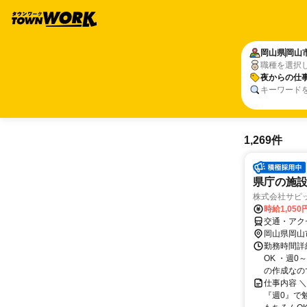
岡山県
岡山
職種を選択
夜からの仕
キーワード
1,269件
県庁の施
株式会社サピ
時給1,050
交通・アク
岡山県岡山
勤務時間詳細
OK ・週0
の作成なので
仕事内容 
『週0』で