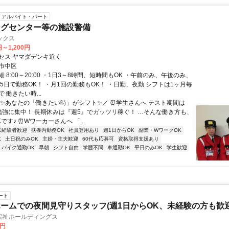
アルバイト・パート
ングセンター等の施設警備
ックス
円～1,200円
セス ヤマダデンキ近く
市中区
 8:00～20:00 ・1日3～8時間、短時間もOK ・午前のみ、午後のみ、
～5日で勤務OK！ ・月1回の勤務もOK！ ・日勤、夜勤 シフトは1ヶ月毎
 働きたい時...
＼✨あなたの「働きたい時」がシフト✨／ ⏰学生さんへ テスト期間は
勉強に集中！ 長期休みは『週5』でガッツリ稼ぐ！ …そんな働き方も、
です♪ ⏰Wワーカーさんへ 「...
未経験者歓迎
扶養内勤務OK
社員登用あり
週1日からOK
副業・WワークOK
K
土日祝のみOK
主婦・主夫歓迎
60代も応募可
資格取得支援あり
バイク通勤OK
早朝
シフト自由
学歴不問
車通勤OK
平日のみOK
学生歓迎
ート
ームでの夜間見守りスタッフ(週1日からOK、未経験の方も歓迎
福祉ホールディングス
1円