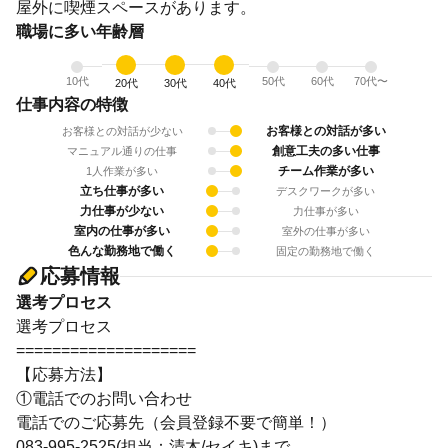
屋外に喫煙スペースがあります。
職場に多い年齢層
10代
50代
60代
70代〜
20代
30代
40代
仕事内容の特徴
お客様との対話が多い
お客様との対話が少ない
創意工夫の多い仕事
マニュアル通りの仕事
チーム作業が多い
1人作業が多い
立ち仕事が多い
デスクワークが多い
力仕事が少ない
力仕事が多い
室内の仕事が多い
室外の仕事が多い
色んな勤務地で働く
固定の勤務地で働く
応募情報
選考プロセス
選考プロセス
====================
【応募方法】
①電話でのお問い合わせ
電話でのご応募先（会員登録不要で簡単！）
083-995-2525(担当：清木/セイキ)まで