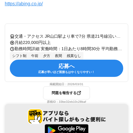
https://abing.co.jp/
交通・アクセス JR山口駅より車で7分 県道21号線沿い山口ゆめタウン内 マイカー・バイク・自転車通勤OK
月給220,000円以上
勤務時間詳細 実働時間：1日あたり8時間30分 平均勤務日数：1ヶ月あたり20日 〜 23日 10:00 ～ 20:00内で実働8時間30分程度
シフト制
午前
夕方
夜間
残業なし
応募へ
応募が早いほど面接もはやくなりやすい！
掲載開始日：
2026/03/31
問題を報告する
原稿ID：
33be32eb10c28baf