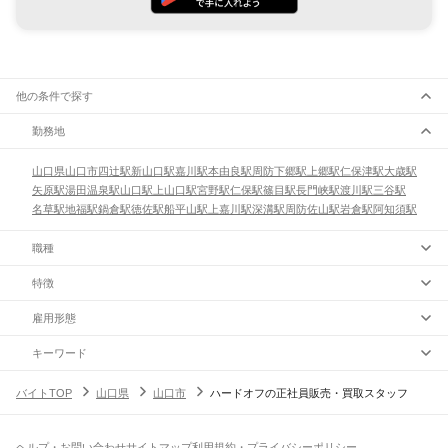
他の条件で探す
勤務地
山口県
山口市
四辻駅
新山口駅
嘉川駅
本由良駅
周防下郷駅
上郷駅
仁保津駅
大歳駅
矢原駅
湯田温泉駅
山口駅
上山口駅
宮野駅
仁保駅
篠目駅
長門峡駅
渡川駅
三谷駅
名草駅
地福駅
鍋倉駅
徳佐駅
船平山駅
上嘉川駅
深溝駅
周防佐山駅
岩倉駅
阿知須駅
職種
特徴
雇用形態
キーワード
バイトTOP
山口県
山口市
ハードオフの正社員販売・買取スタッフ
ヘルプ・お問い合わせ
サイトマップ
利用規約・プライバシーポリシー