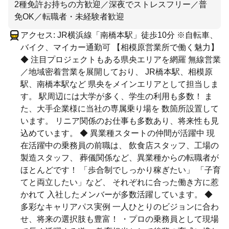
2種免許お持ちの方歓迎／深夜でストレスフリー／普
免OK／転職者・未経験者歓迎
アクセス: JR横浜線「南橋本駅」徒歩10分 ※自転車、
バイク、マイカー通勤可 【相模原営業所で働く魅力】
◆ 注目プロジェクトもある県央エリアを網羅 無線営業
／地域密着営業を展開しており、 JR橋本駅、相模原
駅、南橋本駅など 県央をメインエリアとして担当しま
す。 駅周辺には大学が多く、学生の利用も多数！ ま
た、大手企業様に当社の専属乗り場を 数箇所設置して
います。 リニア関係のお仕事も多数あり、将来性も見
込めています。 ◆ 異業種スタートの仲間が活躍中 現
在活躍中の乗務員の前職は、 飲食店スタッフ、工場の
製造スタッフ、 葬儀関係など、異業種からの転職者が
ほとんどです！ 「歩合制でしっかり稼ぎたい」 「子育
てと両立したい」など、 それぞれに合った働き方に惹
かれて 入社したメンバーが多数活躍しています。 ◆
多彩なキャリアパス実例 一人ひとりのビジョンに合わ
せ、将来の選択肢も豊富！ ・プロの乗務員として現場