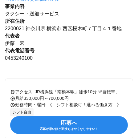
事業内容
タクシー・送迎サービス
所在住所
2200021 神奈川県 横浜市 西区桜木町７丁目４１番地
代表者
伊藤 宏
代表電話番号
0453240100
アクセス: JR横浜線「南橋本駅」徒歩10分 ※自転車、バイク、マイカー通勤可 【相模原営業所で働く魅力】 ◆ 注目プロジェクトもある県央エリアを網羅 無線営業／地域密着営業を展開しており、 JR橋本駅、相模原駅、南橋本駅など 県央をメインエリアとして担当します。 駅周辺には大学が多く、学生の利用も多数！ また、大手企業様に当社の専属乗り場を 数箇所設置しています。 リニア関係のお仕事も多数あり、将来性も見込めています。 ◆ 異業種スタートの仲間が活躍中 現在活躍中の乗務員の前職は、 飲食店スタッフ、工場の製造スタッフ、 葬儀関係など、異業種からの転職者がほとんどです！ 「歩合制でしっかり稼ぎたい」 「子育てと両立したい」など、 それぞれに合った働き方に惹かれて 入社したメンバーが多数活躍しています。 ◆ 多彩なキャリアパス実例 一人ひとりのビジョンに合わせ、将来の選択肢も豊富！ ・プロの乗務員として現場で長く活躍する道 ・教育担当として後輩の育成に携わる道 ・事務管理職へとジョブチェンジする道 など、実際にさまざまな選択をして キャリアアップを叶えた先輩たちがたくさんいます。
月給330,000円～700,000円
勤務時間・曜日: 《 シフト相談可！選べる働き方 》 夜勤： 月24回乗務 ・18:00～03:00 ・深夜手当支給あり 「日中の時間を自由に使いたい」 「家族や子供との時間を増やしたい」 「夜勤でガッツリ稼ぎたい」 「朝は苦手なので夜間に稼ぎたい」 などの方にはピッタリです。 ※夜勤の他に、日勤・隔日勤務・定時制の勤務形態もございます。 働き方はお気軽にお問い合わせください！
シフト自由
応募へ
応募が早いほど面接もはやくなりやすい！