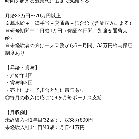
時間を超える残業代は追加で支給する。
月給33万円〜70万円以上
※基本給＋一律手当＋交通費＋歩合給（営業収入による）
※研修期間中：日給1万円（保証24日間、別途交通費支
給）
※未経験者の方は一人乗務から6ヶ月間、33万円給与保証
制度あり
【昇給・賞与】
・昇給年1回
・賞与年3回
・売上によって歩合と別に賞与あり！
◎毎月の収入に応じて4ヶ月毎ボーナス支給
【月収例】
未経験入社1年目/32歳：月収38万600円
未経験入社1年目/43歳：月収41万円