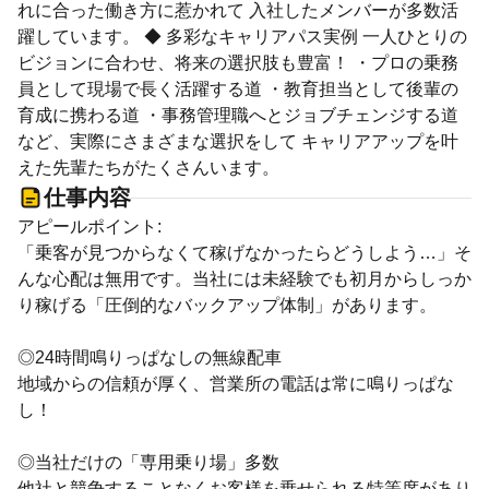
れに合った働き方に惹かれて 入社したメンバーが多数活
躍しています。 ◆ 多彩なキャリアパス実例 一人ひとりの
ビジョンに合わせ、将来の選択肢も豊富！ ・プロの乗務
員として現場で長く活躍する道 ・教育担当として後輩の
育成に携わる道 ・事務管理職へとジョブチェンジする道
など、実際にさまざまな選択をして キャリアアップを叶
えた先輩たちがたくさんいます。
仕事内容
アピールポイント:
「乗客が見つからなくて稼げなかったらどうしよう…」そ
んな心配は無用です。当社には未経験でも初月からしっか
り稼げる「圧倒的なバックアップ体制」があります。
◎24時間鳴りっぱなしの無線配車
地域からの信頼が厚く、営業所の電話は常に鳴りっぱな
し！
◎当社だけの「専用乗り場」多数
他社と競争することなくお客様を乗せられる特等席があり