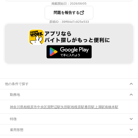
掲載開始日：
2026/06/05
問題を報告する
原稿ID：
39ff94d7c925e533
他の条件で探す
勤務地
神奈川県
相模原市
中央区
淵野辺駅
矢部駅
相模原駅
番田駅
上溝駅
南橋本駅
特徴
雇用形態