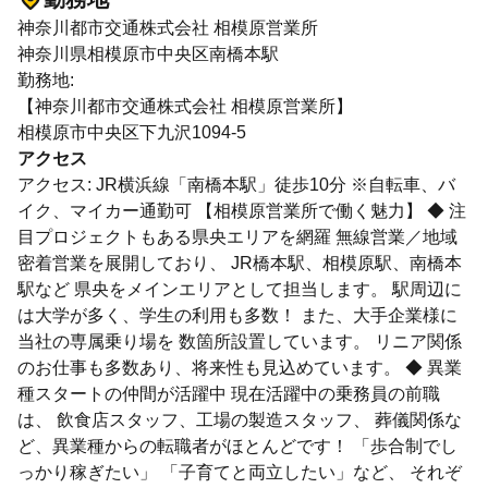
神奈川都市交通株式会社 相模原営業所
神奈川県相模原市中央区南橋本駅
勤務地:
【神奈川都市交通株式会社 相模原営業所】
相模原市中央区下九沢1094-5
アクセス
アクセス: JR横浜線「南橋本駅」徒歩10分 ※自転車、バ
イク、マイカー通勤可 【相模原営業所で働く魅力】 ◆ 注
目プロジェクトもある県央エリアを網羅 無線営業／地域
密着営業を展開しており、 JR橋本駅、相模原駅、南橋本
駅など 県央をメインエリアとして担当します。 駅周辺に
は大学が多く、学生の利用も多数！ また、大手企業様に
当社の専属乗り場を 数箇所設置しています。 リニア関係
のお仕事も多数あり、将来性も見込めています。 ◆ 異業
種スタートの仲間が活躍中 現在活躍中の乗務員の前職
は、 飲食店スタッフ、工場の製造スタッフ、 葬儀関係な
ど、異業種からの転職者がほとんどです！ 「歩合制でし
っかり稼ぎたい」 「子育てと両立したい」など、 それぞ