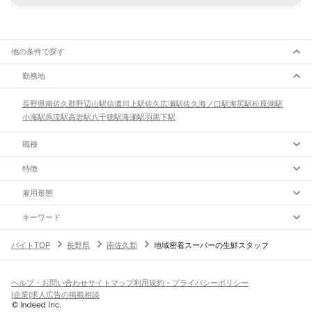
他の条件で探す
勤務地
長野県
南佐久郡
野辺山駅
信濃川上駅
佐久広瀬駅
佐久海ノ口駅
海尻駅
松原湖駅
小海駅
馬流駅
高岩駅
八千穂駅
海瀬駅
羽黒下駅
職種
特徴
雇用形態
キーワード
バイトTOP
長野県
南佐久郡
地域密着スーパーの生鮮スタッフ
ヘルプ・お問い合わせ
サイトマップ
利用規約・プライバシーポリシー
[企業]求人広告の掲載相談