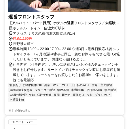
遅番フロントスタッフ
【アルバイト・パート採用】ホテルの遅番フロントスタッフ／未経験歓
迎！働きながら接客スキルも身につく
ホテルルートイン 信濃大町駅前
アクセス ＪＲ大糸線 信濃大町徒歩約1分
時給1,150円
長野県大町市
勤務時間 13:00～22:00 17:00～22:00 ◇週3日～勤務日数応相談 シフ
トサイクル：1ヶ月 授業や家事と両立・急なお休みも できる限り対応
したいと考えています。 無理なく働けるよう...
仕事内容 【仕事内容】 ホテルに到着されたお客様のチェックイン手
続きをお任せします。ルートインではチェックイン時にお部屋代を頂
戴しています。ルームキーをお渡ししたらお部屋のご案内をします。
他にも電話応...
制服あり
扶養内勤務OK
副業・WワークOK
土日祝のみOK
主婦・主夫歓迎
資格取得支援あり
フリーター歓迎
学歴不問
車通勤OK
平日のみOK
学生歓迎
未経験者歓迎
午前
経験者歓迎
夜間
駅ナカ
研修あり
夕方
ブランクOK
交通費支給
同じ企業の求人
アルバイト・パート