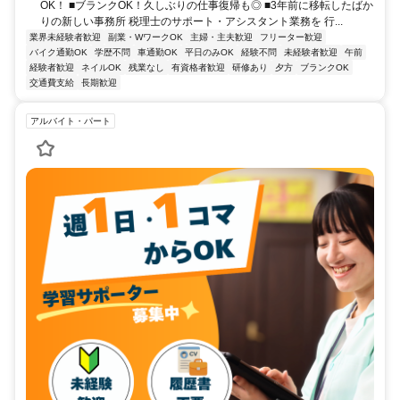
OK！ ■ブランクOK！久しぶりの仕事復帰も◎ ■3年前に移転したばか
りの新しい事務所 税理士のサポート・アシスタント業務を 行...
業界未経験者歓迎
副業・WワークOK
主婦・主夫歓迎
フリーター歓迎
バイク通勤OK
学歴不問
車通勤OK
平日のみOK
経験不問
未経験者歓迎
午前
経験者歓迎
ネイルOK
残業なし
有資格者歓迎
研修あり
夕方
ブランクOK
交通費支給
長期歓迎
アルバイト・パート