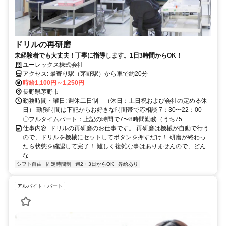
ドリルの再研磨
未経験者でも大丈夫！丁寧に指導します。1日3時間からOK！
ユーレックス株式会社
アクセス: 最寄り駅（茅野駅）から車で約20分
時給1,100円～1,250円
長野県茅野市
勤務時間・曜日: 週休二日制 （休日：土日祝および会社の定める休
日） 勤務時間は下記からお好きな時間帯で応相談 7：30〜22：00
〇フルタイムパート：上記の時間で7〜8時間勤務（うち75...
仕事内容: ドリルの再研磨のお仕事です。 再研磨は機械が自動で行う
ので、ドリルを機械にセットしてボタンを押すだけ！ 研磨が終わっ
たら状態を確認して完了！ 難しく複雑な事はありませんので、どん
な...
シフト自由
固定時間制
週2・3日からOK
昇給あり
アルバイト・パート