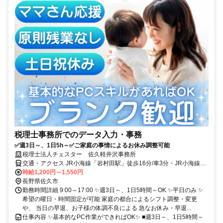
税理士事務所でのデータ入力・事務
✅週3日～、1日5h～✅ご家庭の事情によるお休み調整可能
税理士法人チェスター 佐久軽井沢事務所
交通・アクセス JR小海線「岩村田駅」徒歩16分/車3分・JR小海線
「佐久平駅」車10分★無料駐車場完備！車・バイク・自転車通勤
時給1,200円～1,550円
OK！
長野県佐久市
勤務時間詳細 9:00～17:00 ✨週3日～、1日5時間～OK ✨平日のみ ✨
希望の曜日・時間固定が可能 家庭の都合によるシフト調整・変更
や、 当日の早退、お子様の体調不良による 急なお休み・早退...
仕事内容 ✨基本的なPC作業ができればOK✨ ■週3日～、1日5時間～