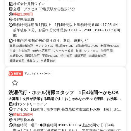
株式会社井筒ワイン
交通・アクセス JR塩尻駅から徒歩25分
時給1,200円
長野県塩尻市
勤務時間詳細 週1日以上、1日4時間以上 勤務時間 8:00～17:05 ※午
前午後各10分、お昼60分の休憩あり 8:00～12:00 13:00～17:05も可
能
仕事内容 葡萄の房の切り取り、選別、運搬など
業界未経験者歓迎
ランチタイム
週1日からOK
1日4時間以内OK
土日祝のみOK
主婦・主夫歓迎
60代も応募可
フリーター歓迎
短期
シフト自由
学歴不問
車通勤OK
職場見学可
平日のみOK
学生歓迎
経験不問
未経験者歓迎
経験者歓迎
残業なし
交通費支給
アルバイト・パート
洗濯代行・ホテル清掃スタッフ 1日4時間〜からOK
大募集！女性が活躍する職場です！おしゃれなホテルで清掃、お洗濯の
お仕事！
(株)ランドリーライフ
アクセス: 【勤務地：松本市内 長野県松本市城西1-3-36 1階】 JR大
糸線「北松本駅」お城口（東口）より徒歩約4分 JR各線「松本駅」ア
時給1,250円
ルプス口（西口）より徒歩約15分 ★車・バイク・自転車通勤も
長野県松本市
OK（無料駐車場・駐輪場あり） ※松本城の西側、北松本駅近くのア
勤務時間・曜日: ◆勤務時間 9:00〜18:00 ★上記の間で【1日4時
クセスしやすい立地です。
間〜】OK！ ※残業は基本的にありません。繁忙期等に多少お願いす