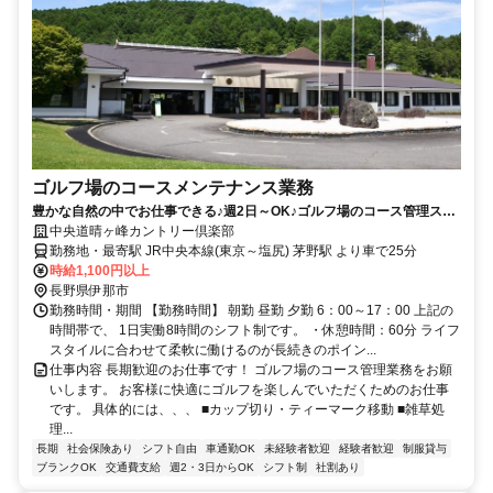
ゴルフ場のコースメンテナンス業務
豊かな自然の中でお仕事できる♪週2日～OK♪ゴルフ場のコース管理スタ
ッフ
中央道晴ヶ峰カントリー倶楽部
勤務地・最寄駅 JR中央本線(東京～塩尻) 茅野駅 より車で25分
時給1,100円以上
長野県伊那市
勤務時間・期間 【勤務時間】 朝勤 昼勤 夕勤 6：00～17：00 上記の
時間帯で、 1日実働8時間のシフト制です。 ・休憩時間：60分 ライフ
スタイルに合わせて柔軟に働けるのが長続きのポイン...
仕事内容 長期歓迎のお仕事です！ ゴルフ場のコース管理業務をお願
いします。 お客様に快適にゴルフを楽しんでいただくためのお仕事
です。 具体的には、、、 ■カップ切り・ティーマーク移動 ■雑草処
理...
長期
社会保険あり
シフト自由
車通勤OK
未経験者歓迎
経験者歓迎
制服貸与
ブランクOK
交通費支給
週2・3日からOK
シフト制
社割あり