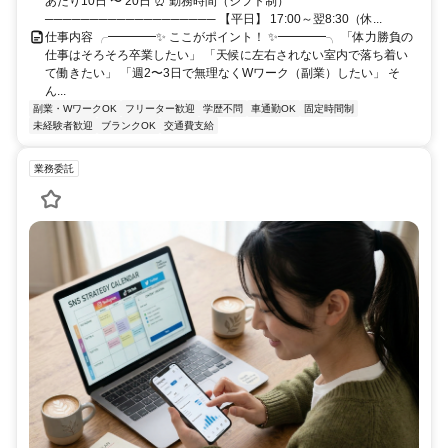
あたり10日 〜 20日 ⏰ 勤務時間（シフト制）
─────────────────── 【平日】 17:00～翌8:30（休...
仕事内容 ╭━━━━✨ ここがポイント！ ✨━━━━╮ 「体力勝負の
仕事はそろそろ卒業したい」 「天候に左右されない室内で落ち着い
て働きたい」 「週2〜3日で無理なくWワーク（副業）したい」 そ
ん...
副業・WワークOK
フリーター歓迎
学歴不問
車通勤OK
固定時間制
未経験者歓迎
ブランクOK
交通費支給
業務委託