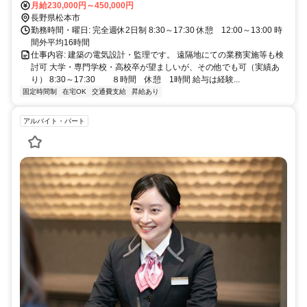
中央線 松本駅 15分
月給230,000円～450,000円
長野県松本市
勤務時間・曜日: 完全週休2日制 8:30～17:30 休憩 12:00～13:00 時
間外平均16時間
仕事内容: 建築の電気設計・監理です。 遠隔地にての業務実施等も検
討可 大学・専門学校・高校卒が望ましいが、その他でも可（実績あ
り） 8:30～17:30 ８時間 休憩 1時間 給与は経験...
固定時間制
在宅OK
交通費支給
昇給あり
アルバイト・パート