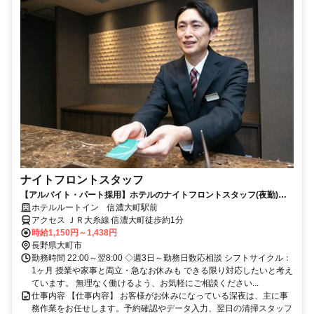
ナイトフロントスタッフ
【アルバイト・パート採用】ホテルのナイトフロントスタッフ(夜勤)／
未経験歓迎！接客スキルも身につく
ホテルルートイン 信濃大町駅前
アクセス ＪＲ大糸線 信濃大町徒歩約1分
時給1,150円～1,438円
長野県大町市
勤務時間 22:00～翌8:00 ◇週3日～勤務日数応相談 シフトサイクル：
1ヶ月 授業や家事と両立・急なお休みも できる限り対応したいと考え
ています。 無理なく働けるよう、お気軽にご相談ください...
仕事内容 【仕事内容】 お客様がお休みになっている深夜は、主に事
務作業をお任せします。予約確認やデータ入力、翌日の清掃スタッフ