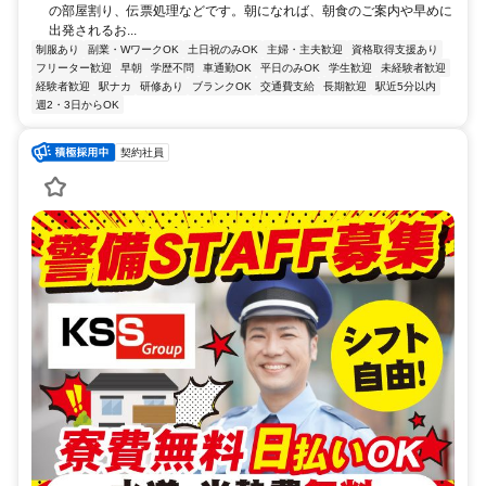
の部屋割り、伝票処理などです。朝になれば、朝食のご案内や早めに
出発されるお...
制服あり
副業・WワークOK
土日祝のみOK
主婦・主夫歓迎
資格取得支援あり
フリーター歓迎
早朝
学歴不問
車通勤OK
平日のみOK
学生歓迎
未経験者歓迎
経験者歓迎
駅ナカ
研修あり
ブランクOK
交通費支給
長期歓迎
駅近5分以内
週2・3日からOK
契約社員