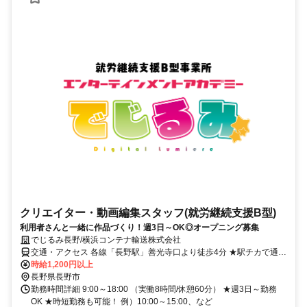
クリエイター・動画編集スタッフ(就労継続支援B型)
利用者さんと一緒に作品づくり！週3日～OK◎オープニング募集
でじるみ長野/横浜コンテナ輸送株式会社
交通・アクセス 各線「長野駅」善光寺口より徒歩4分 ★駅チカで通勤
ラクラク
時給1,200円以上
長野県長野市
勤務時間詳細 9:00～18:00 （実働8時間/休憩60分） ★週3日～勤務
OK ★時短勤務も可能！ 例）10:00～15:00、など