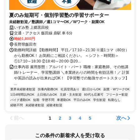
夏のみ短期可・個別学習塾の学習サポーター
未経験歓迎／塾講師／週1コマ〜OK／Wワーク・副業OK
いずみ塾 上郷黒田校
交通・アクセス 飯田線 鼎駅 車 6分
時給1,800円
長野県飯田市
勤務時間詳細 【勤務時間】 平日／17:10～21:30 ※週1コマ（80分）
から勤務OK！ お気軽にご相談ください。 ＜シフト・時間割＞
①17:10～18:30 ②18:40～20:00 ③20...
仕事内容 雇用形態：アルバイト・パート 職種：家庭教師、その他講
師/トレーナー、学習塾講師 ＼本業終わりの時間を有効活用！／ 計算
や英語の読みが出来ればOK！ 【学習塾での勉強サポートスタッフ】
...
業界未経験者歓迎
扶養内勤務OK
社員登用あり
週1日からOK
副業・WワークOK
1日4時間以内OK
土日祝のみOK
主婦・主夫歓迎
60代も応募可
フリーター歓迎
バイク通勤OK
短期
学歴不問
車通勤OK
平日のみOK
学生歓迎
転勤なし
経験不問
未経験者歓迎
経験者歓迎
前へ
次へ
1
2
3
4
5
この条件の新着求人を受け取る