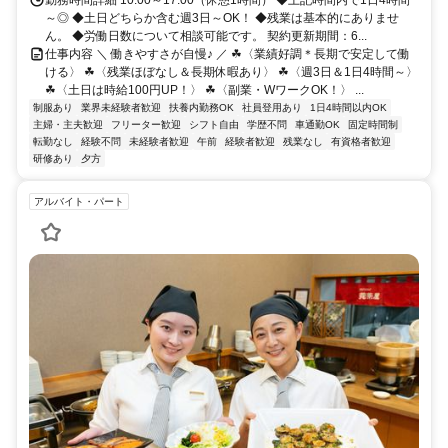
勤務時間詳細 10:00～17:00（休憩1時間） ◆上記時間内で1日4時間
～◎ ◆土日どちらか含む週3日～OK！ ◆残業は基本的にありませ
ん。 ◆労働日数について相談可能です。 契約更新期間：6...
仕事内容 ＼ 働きやすさが自慢♪ ／ ☘〈業績好調＊長期で安定して働
ける〉 ☘〈残業ほぼなし＆長期休暇あり〉 ☘〈週3日＆1日4時間～〉
☘〈土日は時給100円UP！〉 ☘〈副業・WワークOK！〉 ...
制服あり
業界未経験者歓迎
扶養内勤務OK
社員登用あり
1日4時間以内OK
主婦・主夫歓迎
フリーター歓迎
シフト自由
学歴不問
車通勤OK
固定時間制
転勤なし
経験不問
未経験者歓迎
午前
経験者歓迎
残業なし
有資格者歓迎
研修あり
夕方
アルバイト・パート