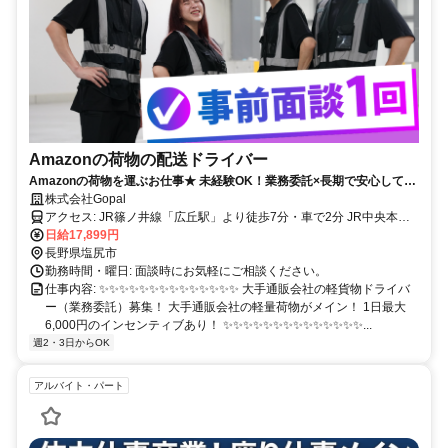
Amazonの荷物の配送ドライバー
Amazonの荷物を運ぶお仕事★ 未経験OK！業務委託×長期で安心して働
けます( •ᴗ• )✨
株式会社Gopal
アクセス: JR篠ノ井線「広丘駅」より徒歩7分・車で2分 JR中央本線
「塩尻駅」より車で10分
日給17,899円
長野県塩尻市
勤務時間・曜日: 面談時にお気軽にご相談ください。
仕事内容: ✨✨✨✨✨✨✨✨✨✨✨✨✨✨ 大手通販会社の軽貨物ドライバ
ー（業務委託）募集！ 大手通販会社の軽量荷物がメイン！ 1日最大
6,000円のインセンティブあり！ ✨✨✨✨✨✨✨✨✨✨✨✨✨✨...
週2・3日からOK
アルバイト・パート