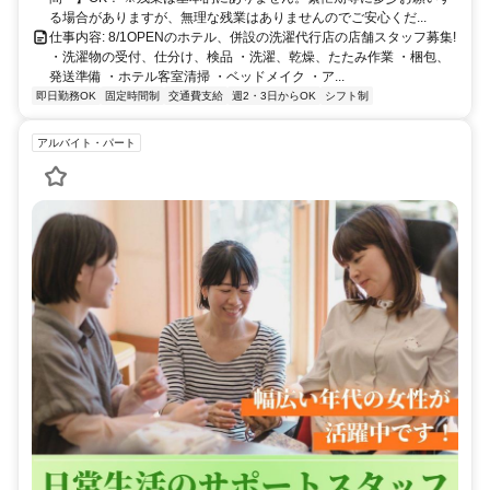
る場合がありますが、無理な残業はありませんのでご安心くだ...
仕事内容: 8/1OPENのホテル、併設の洗濯代行店の店舗スタッフ募集!
・洗濯物の受付、仕分け、検品 ・洗濯、乾燥、たたみ作業 ・梱包、
発送準備 ・ホテル客室清掃 ・ベッドメイク ・ア...
即日勤務OK
固定時間制
交通費支給
週2・3日からOK
シフト制
アルバイト・パート