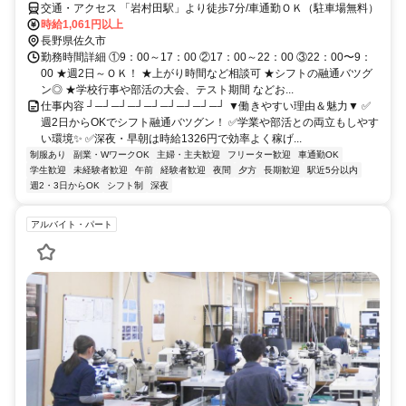
交通・アクセス 「岩村田駅」より徒歩7分/車通勤ＯＫ（駐車場無料）
時給1,061円以上
長野県佐久市
勤務時間詳細 ①9：00～17：00 ②17：00～22：00 ③22：00〜9：
00 ★週2日～ＯＫ！ ★上がり時間など相談可 ★シフトの融通バツグ
ン◎ ★学校行事や部活の大会、テスト期間 などお...
仕事内容 ┘─┘─┘─┘─┘─┘─┘─┘─┘ ▼働きやすい理由＆魅力▼ ✅
週2日からOKでシフト融通バツグン！ ✅学業や部活との両立もしやす
い環境✨ ✅深夜・早朝は時給1326円で効率よく稼げ...
制服あり
副業・WワークOK
主婦・主夫歓迎
フリーター歓迎
車通勤OK
学生歓迎
未経験者歓迎
午前
経験者歓迎
夜間
夕方
長期歓迎
駅近5分以内
週2・3日からOK
シフト制
深夜
アルバイト・パート