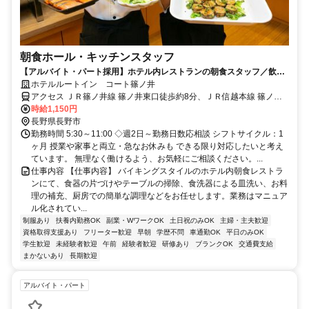
朝食ホール・キッチンスタッフ
【アルバイト・パート採用】ホテル内レストランの朝食スタッフ／飲食
未経験歓迎！主婦(夫)さん活躍中
ホテルルートイン コート篠ノ井
アクセス ＪＲ篠ノ井線 篠ノ井東口徒歩約8分、ＪＲ信越本線 篠ノ井
東口徒歩約8分、しなの鉄道 篠ノ井東口徒歩約8分
時給1,150円
長野県長野市
勤務時間 5:30～11:00 ◇週2日～勤務日数応相談 シフトサイクル：1
ヶ月 授業や家事と両立・急なお休みも できる限り対応したいと考え
ています。 無理なく働けるよう、お気軽にご相談ください。...
仕事内容 【仕事内容】 バイキングスタイルのホテル内朝食レストラ
ンにて、食器の片づけやテーブルの掃除、食洗器による皿洗い、お料
理の補充、厨房での簡単な調理などをお任せします。業務はマニュア
ル化されてい...
制服あり
扶養内勤務OK
副業・WワークOK
土日祝のみOK
主婦・主夫歓迎
資格取得支援あり
フリーター歓迎
早朝
学歴不問
車通勤OK
平日のみOK
学生歓迎
未経験者歓迎
午前
経験者歓迎
研修あり
ブランクOK
交通費支給
まかないあり
長期歓迎
アルバイト・パート