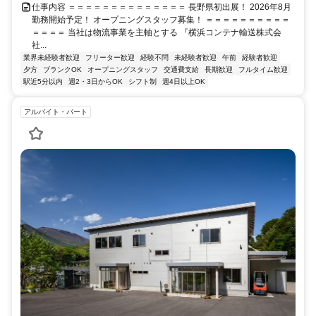
仕事内容 ＝＝＝＝＝＝＝＝＝＝＝＝＝＝ 長野県初出展！ 2026年8月
勤務開始予定！ オープニングスタッフ募集！ ＝＝＝＝＝＝＝＝＝＝
＝＝＝＝ 当社は物流事業を主軸とする 『横浜コンテナ輸送株式会
社...
業界未経験者歓迎
フリーター歓迎
経験不問
未経験者歓迎
午前
経験者歓迎
夕方
ブランクOK
オープニングスタッフ
交通費支給
長期歓迎
フルタイム歓迎
駅近5分以内
週2・3日からOK
シフト制
週4日以上OK
アルバイト・パート