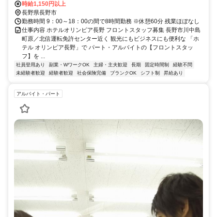
時給1,150円以上
長野県長野市
勤務時間 9：00～18：00の間で8時間勤務 ※休憩60分 残業ほぼなし
仕事内容 ホテルオリンピア長野 フロントスタッフ募集 長野市川中島
町原／北信運転免許センター近く 観光にもビジネスにも便利な 「ホ
テル オリンピア長野」で パート・アルバイトの【フロントスタッ
フ】を ...
社員登用あり
副業・WワークOK
主婦・主夫歓迎
長期
固定時間制
経験不問
未経験者歓迎
経験者歓迎
社会保険完備
ブランクOK
シフト制
昇給あり
アルバイト・パート