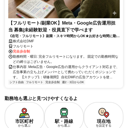
【フルリモート/副業OK】Meta・Google広告運用担
当 募集|未経験歓迎・役員直下で学べます
《在宅・フルリモート》副業・スキマ時間からOK★お好きな時間に勤務
OK／未経験から広告運用スキルが身につく♪／週2〜3日からOK！／全
株式会社DMF
国どこでも／将来はフルコミットも目指せる！
フルリモート
完全歩合制
勤務時間・曜日: 完全フルリモートになります。 固定での勤務時間な
どの縛りはございません。
仕事内容: Meta広告・Google広告の運用からクライアント対応まで、
広告事業の立ち上げメンバーとして携わっていただくポジションで
す。 【ステップ1：研修期間】 自社DMFの広告アカウントを使...
シフト自由
フルリモート
完全歩合制
週2・3日からOK
勤務地も選ぶと見つけやすくなるよ
市区町村
駅・路線
現在地
から選ぶ
から選ぶ
を設定する