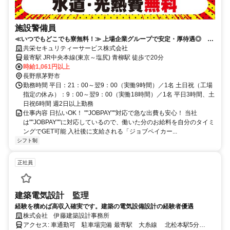
施設警備員
≪いつでもどこでも寮無料！≫ 上場企業グループで安定・厚待遇◎ 異
業種からの転職多数！
共栄セキュリティーサービス株式会社
最寄駅 JR中央本線(東京～塩尻) 青柳駅 徒歩で20分
時給1,061円以上
長野県茅野市
勤務時間 平日：21：00～翌9：00（実働9時間）／1名 土日祝（工場
指定の休み）：9：00～翌9：00（実働18時間）／1名 平日3時間、土
日祝6時間 週2日以上勤務
仕事内容 日払いOK！ ""JOBPAY""対応で急な出費も安心！ 当社
は""JOBPAY""に対応しているので、働いた分のお給料を自分のタイミ
ングでGET可能 入社後に支給される「ジョブペイカー...
シフト制
正社員
建築電気設計 監理
経験を積めば高収入確実です。建築の電気設備設計の経験者優遇
株式会社 伊藤建築設計事務所
アクセス: 車通勤可 駐車場完備 最寄駅 大糸線 北松本駅5分