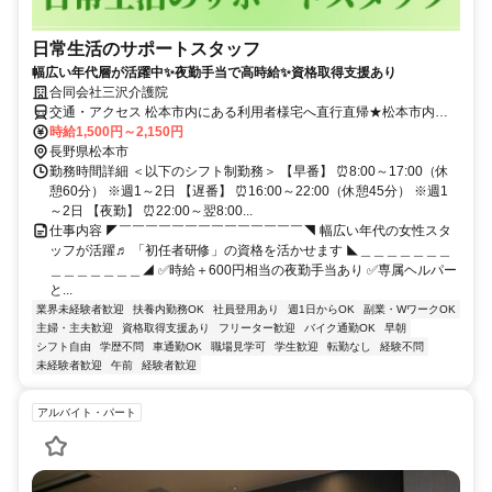
日常生活のサポートスタッフ
幅広い年代層が活躍中✨夜勤手当で高時給✨資格取得支援あり
合同会社三沢介護院
交通・アクセス 松本市内にある利用者様宅へ直行直帰★松本市内か
ら車・バイクで15分
時給1,500円～2,150円
長野県松本市
勤務時間詳細 ＜以下のシフト制勤務＞ 【早番】 ⏰8:00～17:00（休
憩60分） ※週1～2日 【遅番】 ⏰16:00～22:00（休憩45分） ※週1
～2日 【夜勤】 ⏰22:00～翌8:00...
仕事内容 ◤￣￣￣￣￣￣￣￣￣￣￣￣￣￣◥ 幅広い年代の女性スタ
ッフが活躍♬ 「初任者研修」の資格を活かせます ◣＿＿＿＿＿＿＿
＿＿＿＿＿＿＿◢ ✅時給＋600円相当の夜勤手当あり ✅専属ヘルパー
と...
業界未経験者歓迎
扶養内勤務OK
社員登用あり
週1日からOK
副業・WワークOK
主婦・主夫歓迎
資格取得支援あり
フリーター歓迎
バイク通勤OK
早朝
シフト自由
学歴不問
車通勤OK
職場見学可
学生歓迎
転勤なし
経験不問
未経験者歓迎
午前
経験者歓迎
アルバイト・パート