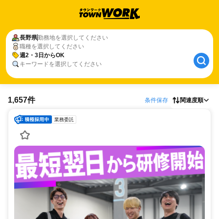
長野県
勤務地を選択してください
職種を選択してください
週2・3日からOK
キーワードを選択してください
1,657件
条件保存
関連度順
業務委託