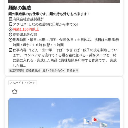
麺類の製造
麺の製造業のお仕事です。麺の持ち帰りも出来ます！
有限会社古越製麺所
アクセス: しなの鉄道御代田駅から車で5分
時給1,150円以上
長野県北佐久郡
勤務時間・曜日: 出勤：月曜～金曜 休日：土日休み、祝日は出勤 勤務
時間：8時～１６時 休憩：１時間
仕事内容: うどん・生中華・そば・やきそば・餃子の皮を製造してい
ます。 コンベアから流れてくる麺を箱に並べる・麺をスープと一緒
に袋に入れる・完成した商品に賞味期限を印字する作業です。 完成
した麺...
固定時間制
交通費支給
週2・3日からOK
昇給あり
アルバイト・パート