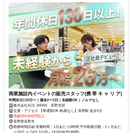
商業施設内イベントの販売スタッフ(携 帯 キ ャ リ ア)
年間休日130日〜｜週休2〜3日｜未経験OK｜ノルマなし
株式会社ACE JAPAN 長野支部
交通・アクセス 【車通勤OK /転勤なし】長野駅 徒歩5分
月給260,000円以上
長野県長野市
勤務時間詳細 実働時間：1日あたり8時間 平均勤務日数：1ヶ月あた
り20日 〜 24日 10:00～19:00(休憩1時間)