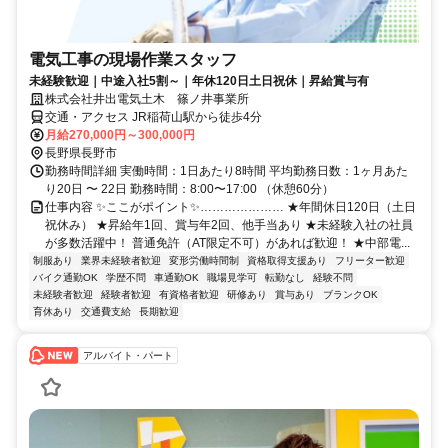
電気工事の現場作業スタッフ
未経験歓迎｜中途入社5割～｜年休120日土日祝休｜昇給賞与有
株式会社井出電気土木 篠ノ井事業所
交通・アクセス JR稲荷山駅から徒歩4分
月給270,000円～300,000円
長野県長野市
勤務時間詳細 実働時間：1日あたり8時間 平均勤務日数：1ヶ月あた
り20日 〜 22日 勤務時間：8:00〜17:00 （休憩60分）
仕事内容 ✨ここがポイント✨………………… ★年間休日120日（土日
祝休み） ★昇給年1回、賞与年2回、他手当あり ★未経験入社の社員
が多数活躍中！ 普通免許（AT限定不可）があれば歓迎！ ★中部電...
制服あり
業界未経験者歓迎
変形労働時間制
資格取得支援あり
フリーター歓迎
バイク通勤OK
学歴不問
車通勤OK
職場見学可
転勤なし
経験不問
未経験者歓迎
経験者歓迎
有資格者歓迎
研修あり
賞与あり
ブランクOK
育休あり
交通費支給
長期歓迎
アルバイト・パート