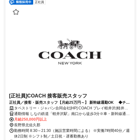
正社員
[正社員]COACH 接客販売スタッフ
正社員／接客・販売スタッフ【月給25万円～】 新幹線通勤OK ◆チー
ムワーク・コミュニケーションを大切にし、ファッションへの関心が高
タペストリー・ジャパン合同会社[HP] COACH プレイ軽井沢(軽井沢
い方歓迎◆
プリンスショッピングプラザ内)
通勤情報 しなの鉄道「軽井沢駅」南口から徒歩3分※車・新幹線通勤
OK (規定あり)
月給250,000円以上
長野県北佐久郡
勤務時間 8:30～21:30（施設営業時間による） ※実働7時間40分／週
休2日制 ※シフト制／土日祝・遅番勤務あり