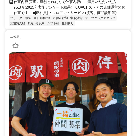
仕事内容 実際に勤務された方で仕事内容にご満足いただいた方
96.3％(2025年実施アンケート結果） COACHストアの店舗運営のお
仕事です。 ■[正社員] ・フロアでのサービス(接客、商品説明等)...
フリーター歓迎
即日勤務OK
経験者歓迎
制服貸与
オープニングスタッフ
交通費支給
駅近5分以内
シフト制
社割あり
正社員