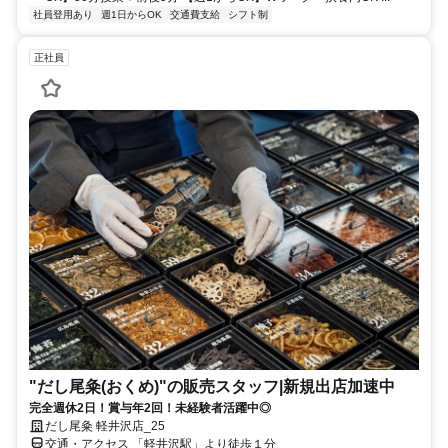
社員登用あり
週1日からOK
交通費支給
シフト制
正社員
"だし尾粂(おくめ)"の販売スタッフ|新規出店加速中
完全週休2日！賞与年2回！未経験者活躍中◎
だし尾粂 軽井沢店_25
交通・アクセス 「軽井沢駅」より徒歩１分