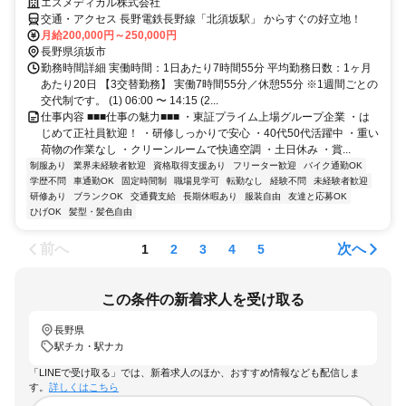
エスメディカル株式会社
交通・アクセス 長野電鉄長野線「北須坂駅」 からすぐの好立地！
月給200,000円～250,000円
長野県須坂市
勤務時間詳細 実働時間：1日あたり7時間55分 平均勤務日数：1ヶ月
あたり20日 【3交替勤務】 実働7時間55分／休憩55分 ※1週間ごとの
交代制です。 (1) 06:00 〜 14:15 (2...
仕事内容 ■■■仕事の魅力■■■ ・東証プライム上場グループ企業 ・は
じめて正社員歓迎！ ・研修しっかりで安心 ・40代50代活躍中 ・重い
荷物の作業なし ・クリーンルームで快適空調 ・土日休み ・賞...
制服あり
業界未経験者歓迎
資格取得支援あり
フリーター歓迎
バイク通勤OK
学歴不問
車通勤OK
固定時間制
職場見学可
転勤なし
経験不問
未経験者歓迎
研修あり
ブランクOK
交通費支給
長期休暇あり
服装自由
友達と応募OK
ひげOK
髪型・髪色自由
前へ
次へ
1
2
3
4
5
この条件の新着求人を受け取る
長野県
駅チカ・駅ナカ
「LINEで受け取る」では、新着求人のほか、おすすめ情報なども配信しま
す。
詳しくはこちら