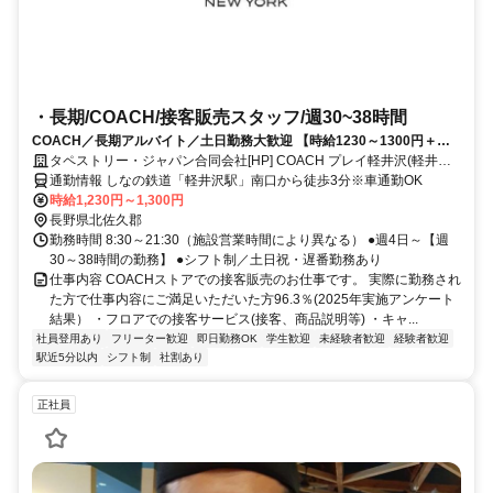
・長期/COACH/接客販売スタッフ/週30~38時間
COACH／長期アルバイト／土日勤務大歓迎 【時給1230～1300円＋社
割制度有】接客・販売経験者、スキルアップしたい方、大歓迎
タペストリー・ジャパン合同会社[HP] COACH プレイ軽井沢(軽井沢
プリンスショッピングプラザ内)
通勤情報 しなの鉄道「軽井沢駅」南口から徒歩3分※車通勤OK
時給1,230円～1,300円
長野県北佐久郡
勤務時間 8:30～21:30（施設営業時間により異なる） ●週4日～【週
30～38時間の勤務】 ●シフト制／土日祝・遅番勤務あり
仕事内容 COACHストアでの接客販売のお仕事です。 実際に勤務され
た方で仕事内容にご満足いただいた方96.3％(2025年実施アンケート
結果） ・フロアでの接客サービス(接客、商品説明等) ・キャ...
社員登用あり
フリーター歓迎
即日勤務OK
学生歓迎
未経験者歓迎
経験者歓迎
駅近5分以内
シフト制
社割あり
正社員