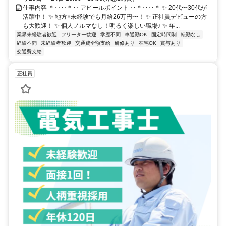
仕事内容 ＊‥‥＊‥ アピールポイント ‥＊‥‥＊ ✨ 20代〜30代が
活躍中！ ✨ 地方×未経験でも月給26万円〜！ ✨ 正社員デビューの方
も大歓迎！ ✨ 個人ノルマなし！明るく楽しい職場♪ ✨ 年...
業界未経験者歓迎
フリーター歓迎
学歴不問
車通勤OK
固定時間制
転勤なし
経験不問
未経験者歓迎
交通費全額支給
研修あり
在宅OK
賞与あり
交通費支給
正社員