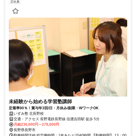
正社員
未経験から始める学習塾講師
定着率90％！賞与年3回/日・月休み/副業・WワークOK
いずみ塾 北長野校
交通・アクセス 長野電鉄長野線 信濃吉田駅 徒歩 5分
月給236,000円～278,000円
長野県長野市
勤務時間詳細 総労働時間：1年あたり2040時間 【勤務時間】 13：00