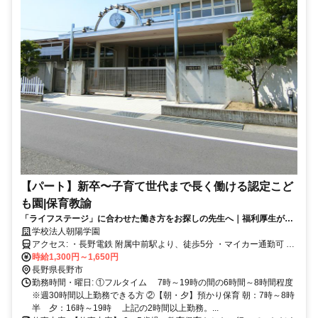
【パート】新卒〜子育て世代まで長く働ける認定こど
も園|保育教諭
「ライフステージ」に合わせた働き方をお探しの先生へ｜福利厚生が充
実♪
学校法人朝陽学園
アクセス: ・長野電鉄 附属中前駅より、徒歩5分 ・マイカー通勤可 ※
職員専用駐車場があります
時給1,300円～1,650円
長野県長野市
勤務時間・曜日: ①フルタイム 7時～19時の間の6時間～8時間程度
※週30時間以上勤務できる方 ②【朝・夕】預かり保育 朝：7時～8時
半 夕：16時～19時 上記の2時間以上勤務。...