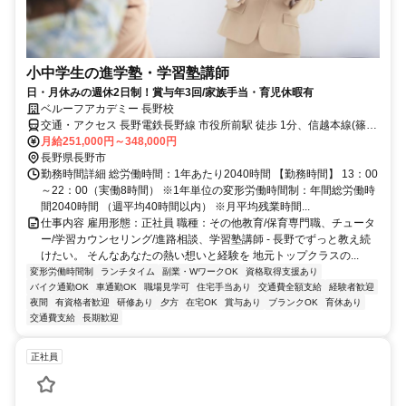
小中学生の進学塾・学習塾講師
日・月休みの週休2日制！賞与年3回/家族手当・育児休暇有
ベルーフアカデミー 長野校
交通・アクセス 長野電鉄長野線 市役所前駅 徒歩 1分、信越本線(篠ノ
井－長野) 長野駅 徒歩 10分
月給251,000円～348,000円
長野県長野市
勤務時間詳細 総労働時間：1年あたり2040時間 【勤務時間】 13：00
～22：00（実働8時間） ※1年単位の変形労働時間制：年間総労働時
間2040時間 （週平均40時間以内） ※月平均残業時間...
仕事内容 雇用形態：正社員 職種：その他教育/保育専門職、チュータ
ー/学習カウンセリング/進路相談、学習塾講師 - 長野でずっと教え続
けたい。 そんなあなたの熱い想いと経験を 地元トップクラスの...
変形労働時間制
ランチタイム
副業・WワークOK
資格取得支援あり
バイク通勤OK
車通勤OK
職場見学可
住宅手当あり
交通費全額支給
経験者歓迎
夜間
有資格者歓迎
研修あり
夕方
在宅OK
賞与あり
ブランクOK
育休あり
交通費支給
長期歓迎
正社員