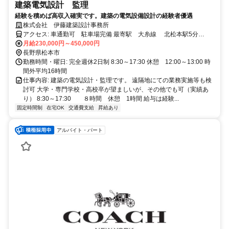
建築電気設計 監理
経験を積めば高収入確実です。建築の電気設備設計の経験者優遇
株式会社 伊藤建築設計事務所
アクセス: 車通勤可 駐車場完備 最寄駅 大糸線 北松本駅5分
中央線 松本駅 15分
月給230,000円～450,000円
長野県松本市
勤務時間・曜日: 完全週休2日制 8:30～17:30 休憩 12:00～13:00 時
間外平均16時間
仕事内容: 建築の電気設計・監理です。 遠隔地にての業務実施等も検
討可 大学・専門学校・高校卒が望ましいが、その他でも可（実績あ
り） 8:30～17:30 ８時間 休憩 1時間 給与は経験...
固定時間制
在宅OK
交通費支給
昇給あり
アルバイト・パート