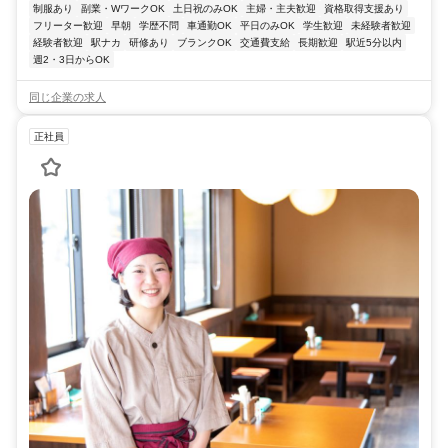
制服あり
副業・WワークOK
土日祝のみOK
主婦・主夫歓迎
資格取得支援あり
フリーター歓迎
早朝
学歴不問
車通勤OK
平日のみOK
学生歓迎
未経験者歓迎
経験者歓迎
駅ナカ
研修あり
ブランクOK
交通費支給
長期歓迎
駅近5分以内
週2・3日からOK
同じ企業の求人
正社員