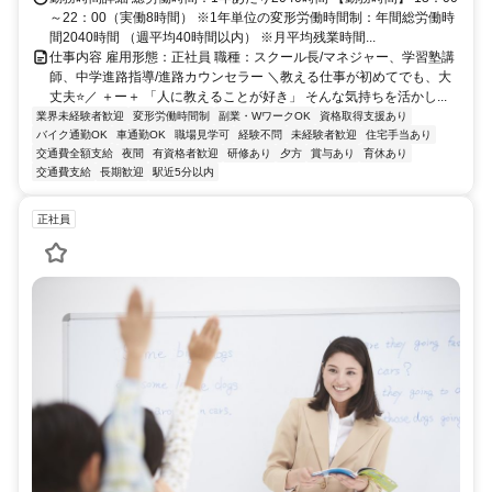
～22：00（実働8時間） ※1年単位の変形労働時間制：年間総労働時
間2040時間 （週平均40時間以内） ※月平均残業時間...
仕事内容 雇用形態：正社員 職種：スクール長/マネジャー、学習塾講
師、中学進路指導/進路カウンセラー ＼教える仕事が初めてでも、大
丈夫⭐／ ＋ー＋ 「人に教えることが好き」 そんな気持ちを活かし...
業界未経験者歓迎
変形労働時間制
副業・WワークOK
資格取得支援あり
バイク通勤OK
車通勤OK
職場見学可
経験不問
未経験者歓迎
住宅手当あり
交通費全額支給
夜間
有資格者歓迎
研修あり
夕方
賞与あり
育休あり
交通費支給
長期歓迎
駅近5分以内
正社員