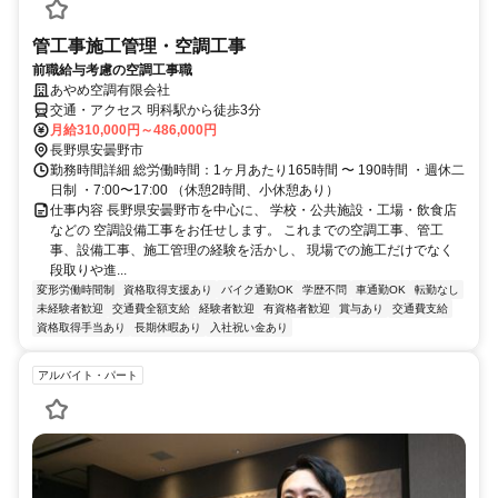
管工事施工管理・空調工事
前職給与考慮の空調工事職
あやめ空調有限会社
交通・アクセス 明科駅から徒歩3分
月給310,000円～486,000円
長野県安曇野市
勤務時間詳細 総労働時間：1ヶ月あたり165時間 〜 190時間 ・週休二
日制 ・7:00〜17:00 （休憩2時間、小休憩あり）
仕事内容 長野県安曇野市を中心に、 学校・公共施設・工場・飲食店
などの 空調設備工事をお任せします。 これまでの空調工事、管工
事、設備工事、施工管理の経験を活かし、 現場での施工だけでなく
段取りや進...
変形労働時間制
資格取得支援あり
バイク通勤OK
学歴不問
車通勤OK
転勤なし
未経験者歓迎
交通費全額支給
経験者歓迎
有資格者歓迎
賞与あり
交通費支給
資格取得手当あり
長期休暇あり
入社祝い金あり
アルバイト・パート