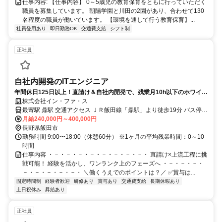
仕事内容: 【仕事内容】 0～5歳児の教育保育をともに行っていただく
職員を募集しています。 朝陽学園と川田の2園があり、合わせて130
名程度の職員が働いています。 【環境を通して行う教育保育】...
社員登用あり
即日勤務OK
交通費支給
シフト制
正社員
自社内開発のITエンジニア
年間休日125日以上！直請け＆自社内開発で、残業月10h以下のホワイト
環境
株式会社イン・ファ・ス
最寄駅 鼎駅 交通アクセス ＪＲ飯田線「鼎駅」より徒歩19分 バス停
「一色アップルロード駅」より徒歩3分
月給240,000円～400,000円
長野県飯田市
勤務時間 9:00〜18:00（休憩60分） ※1ヶ月の平均残業時間：0～10
時間
仕事内容 ・－・－・－・－・－・－・－・－・ 直請け×上流工程に挑
戦可能！ 経験を活かし、ワンランク上のフェーズへ ・－・－・－・
－・－・－・－・－・ ＼働くうえでのポイントは？／ ✅賞与は...
固定時間制
経験者歓迎
研修あり
賞与あり
交通費支給
長期休暇あり
土日祝休み
昇給あり
正社員