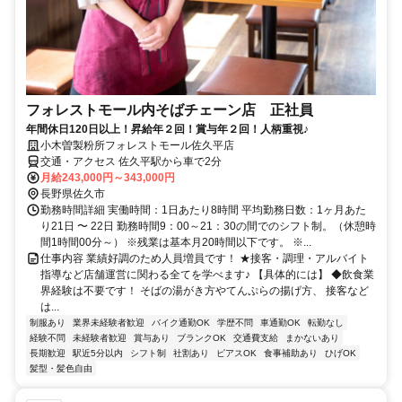
フォレストモール内そばチェーン店 正社員
年間休日120日以上！昇給年２回！賞与年２回！人柄重視♪
小木曽製粉所フォレストモール佐久平店
交通・アクセス 佐久平駅から車で2分
月給243,000円～343,000円
長野県佐久市
勤務時間詳細 実働時間：1日あたり8時間 平均勤務日数：1ヶ月あた
り21日 〜 22日 勤務時間9：00～21：30の間でのシフト制。（休憩時
間1時間00分～） ※残業は基本月20時間以下です。 ※...
仕事内容 業績好調のため人員増員です！ ★接客・調理・アルバイト
指導など店舗運営に関わる全てを学べます♪ 【具体的には】 ◆飲食業
界経験は不要です！ そばの湯がき方やてんぷらの揚げ方、 接客など
は...
制服あり
業界未経験者歓迎
バイク通勤OK
学歴不問
車通勤OK
転勤なし
経験不問
未経験者歓迎
賞与あり
ブランクOK
交通費支給
まかないあり
長期歓迎
駅近5分以内
シフト制
社割あり
ピアスOK
食事補助あり
ひげOK
髪型・髪色自由