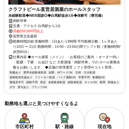
クラフトビール直営居酒屋のホールスタッフ
未経験歓迎◆WEB面談◎◆白馬駅徒歩1分◆体験可（寮完備）
肉駅停車
交通・アクセス 白馬駅から1分
月給250,000円以上
長野県北安曇郡
勤務時間詳細 実働時間：1日あたり8時間 平均勤務日数：1ヶ月あた
り20日 〜 21日 勤務時間：14:00～23:00の間でシフト制（実働8時間/
休憩60分）
仕事内容 ◆ホール接客（メイン） ・お客様のご案内 ・オーダー伺い
・配膳・下膳 ・お会計 など 大衆酒場「肉駅停車」での ホール業務全
般をお願いします。 ◆店舗の管理運営 シフト管理やコスト管理...
制服あり
業界未経験者歓迎
副業・WワークOK
主婦・主夫歓迎
資格取得支援あり
フリーター歓迎
バイク通勤OK
学歴不問
車通勤OK
職場見学可
経験不問
英語
未経験者歓迎
経験者歓迎
ネイルOK
夜間
研修あり
夕方
賞与あり
ブランクOK
勤務地も選ぶと見つけやすくなるよ
市区町村
駅・路線
現在地