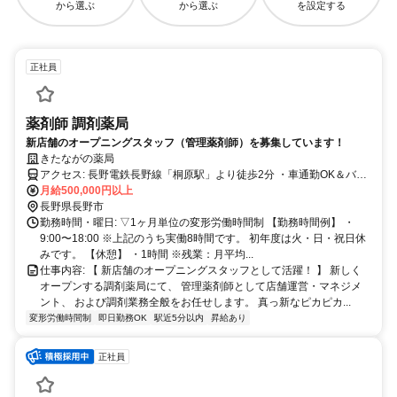
から選ぶ
から選ぶ
を設定する
正社員
薬剤師 調剤薬局
新店舗のオープニングスタッフ（管理薬剤師）を募集しています！
きたながの薬局
アクセス: 長野電鉄長野線「桐原駅」より徒歩2分 ・車通勤OK＆バイ
月給500,000円以上
ク通勤OK！ ・駐車場あり！
長野県長野市
勤務時間・曜日: ▽1ヶ月単位の変形労働時間制 【勤務時間例】 ・
9:00〜18:00 ※上記のうち実働8時間です。 初年度は火・日・祝日休
みです。 【休憩】 ・1時間 ※残業：月平均...
仕事内容: 【 新店舗のオープニングスタッフとして活躍！ 】 新しく
オープンする調剤薬局にて、 管理薬剤師として店舗運営・マネジメ
ント、 および調剤業務全般をお任せします。 真っ新なピカピカ...
変形労働時間制
即日勤務OK
駅近5分以内
昇給あり
正社員