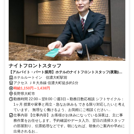
ナイトフロントスタッフ
【アルバイト・パート採用】ホテルのナイトフロントスタッフ(夜勤)／
未経験歓迎！接客スキルも身につく
ホテルルートイン 信濃大町駅前
アクセス ＪＲ大糸線 信濃大町徒歩約1分
時給1,150円～1,438円
長野県大町市
勤務時間 22:00～翌8:00 ◇週3日～勤務日数応相談 シフトサイクル：
1ヶ月 授業や家事と両立・急なお休みも できる限り対応したいと考え
ています。 無理なく働けるよう、お気軽にご相談ください...
仕事内容 【仕事内容】 お客様がお休みになっている深夜は、主に事
務作業をお任せします。予約確認やデータ入力、翌日の清掃スタッフ
の部屋割り、伝票処理などです。朝になれば、朝食のご案内や早めに
出発されるお...