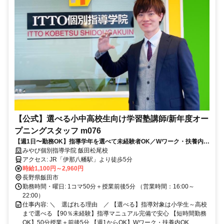
【公式】選べる小中高校生向け学習塾講師/新年度オー
プニングスタッフ m076
【週1日〜勤務OK】指導学年を選べて未経験者OK／Wワーク・扶養内
OK／大学生・専門学校生・フリーター・主婦活躍中
みやび個別指導学院 飯田松尾校
アクセス: JR「伊那八幡駅」より徒歩5分
時給1,100円～2,960円
長野県飯田市
勤務時間・曜日: 1コマ50分＋授業前後5分 （営業時間：16:00～
22:00）
仕事内容: ＼ 選ばれる理由 ／ 【選べる】指導対象は小学生～高校
まで選べる 【90％未経験】指導マニュアル完備で安心 【短時間勤務
OK】50分授業＋前後5分 【週1からOK】Wワーク・扶養内OK ...