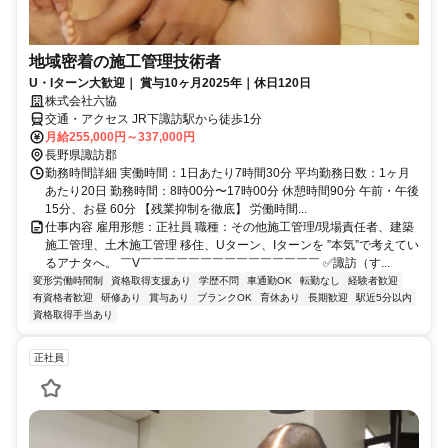
地域密着の施工管理技術者
U・Iターン大歓迎｜ 賞与10ヶ月2025年｜休日120日
株式会社六協
交通・アクセス JR下諏訪駅から徒歩1分
月給255,000円～337,000円
長野県諏訪郡
勤務時間詳細 実働時間：1日あたり7時間30分 平均勤務日数：1ヶ月
あたり20日 勤務時間：8時00分〜17時00分 休憩時間90分 午前・午後
15分、お昼 60分 【残業抑制を徹底】 労働時間...
仕事内容 雇用形態：正社員 職種：その他施工管理/現場責任者、建築
施工管理、土木施工管理 移住、Uターン、Iターンを ”本気”で考えてい
るアナタへ。 ￣V￣￣￣￣￣￣￣￣￣￣￣￣￣￣￣ ✅諏訪（す...
変形労働時間制
資格取得支援あり
学歴不問
車通勤OK
転勤なし
経験者歓迎
有資格者歓迎
研修あり
賞与あり
ブランクOK
育休あり
長期歓迎
駅近5分以内
資格取得手当あり
正社員