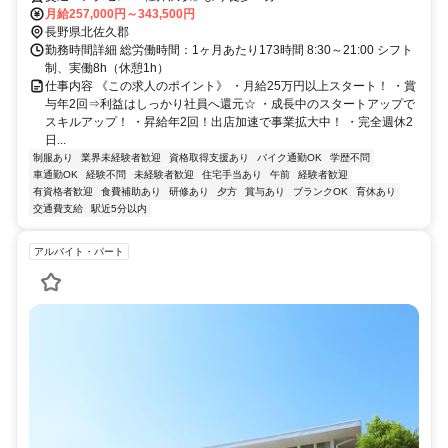
月給257,000円～343,500円
長野県北佐久郡
勤務時間詳細 総労働時間：1ヶ月あたり173時間 8:30～21:00 シフト
制、実働8h（休憩1h）
仕事内容 《この求人のポイント》 ・月給25万円以上スタート！ ・賞
与年2回⇒利益はしっかり社員へ還元☆ ・成長中のスタートアップで
スキルアップ！ ・昇給年2回！出店加速で事業拡大中！ ・完全週休2
日...
制服あり
業界未経験者歓迎
資格取得支援あり
バイク通勤OK
学歴不問
車通勤OK
経験不問
未経験者歓迎
住宅手当あり
午前
経験者歓迎
有資格者歓迎
食費補助あり
研修あり
夕方
賞与あり
ブランクOK
育休あり
交通費支給
駅近5分以内
アルバイト・パート