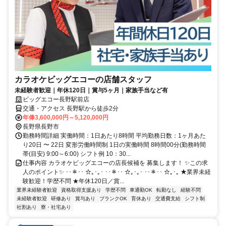
カラオケビッグエコーの店舗スタッフ
未経験者歓迎｜年休120日｜賞与5ヶ月｜家族手当など有
ビッグエコー長野駅前店
交通・アクセス 長野駅から徒歩2分
年俸3,600,000円～5,120,000円
長野県長野市
勤務時間詳細 実働時間：1日あたり8時間 平均勤務日数：1ヶ月あた
り20日 〜 22日 変形労働時間制 1日の実働時間 8時間00分(勤務時間
帯(目安) 9:00～6:00) シフト例 10：30...
仕事内容 カラオケビッグエコーの店長候補を 募集します！ ✨この求
人のポイント✨ ･･＊･･ ☆｡･｡･ ･･＊･･ ☆｡･｡･ ･･＊･･ ☆｡･｡ ★業界未経
験歓迎！学歴不問 ★年休120日／賞...
業界未経験者歓迎
資格取得支援あり
学歴不問
車通勤OK
転勤なし
経験不問
未経験者歓迎
研修あり
賞与あり
ブランクOK
育休あり
交通費支給
シフト制
社割あり
寮・社宅あり