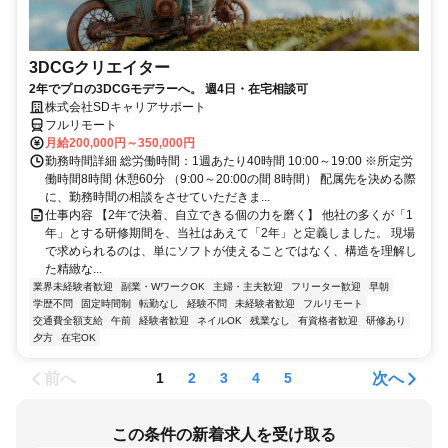
3DCGクリエイター
2年でプロの3DCGモデラーへ。 週4日・在宅相談可
株式会社SDキャリアサポート
フルリモート
月給200,000円～350,000円
勤務時間詳細 総労働時間：1週あたり40時間 10:00～19:00 ※所定労
働時間8時間 休憩60分 （9:00～20:00の間 8時間） 配属先を決める際
に、勤務時間の相談をさせていただきま...
仕事内容 【2年で決着、自立できる個の力を磨く】 他社の多くが「1
年」とする研修期間を、当社はあえて「2年」と定義しました。 現場
で求められるのは、単にソフトが使えることではなく、構造を理解し
た精緻な...
業界未経験者歓迎
副業・WワークOK
主婦・主夫歓迎
フリーター歓迎
早朝
学歴不問
固定時間制
転勤なし
経験不問
未経験者歓迎
フルリモート
交通費全額支給
午前
経験者歓迎
ネイルOK
残業なし
有資格者歓迎
研修あり
夕方
在宅OK
前へ
次へ
1
2
3
4
5
この条件の新着求人を受け取る