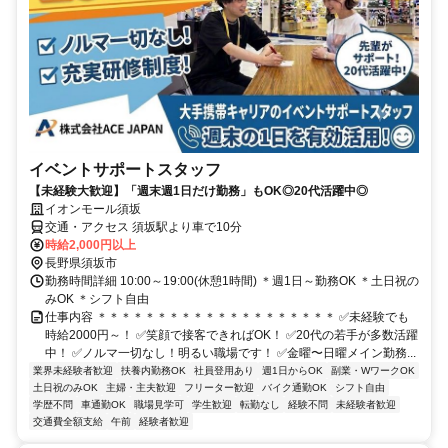
イベントサポートスタッフ
【未経験大歓迎】「週末週1日だけ勤務」もOK◎20代活躍中◎
イオンモール須坂
交通・アクセス 須坂駅より車で10分
時給2,000円以上
長野県須坂市
勤務時間詳細 10:00～19:00(休憩1時間) ＊週1日～勤務OK ＊土日祝の
みOK ＊シフト自由
仕事内容 ＊＊＊＊＊＊＊＊＊＊＊＊＊＊＊＊＊＊＊＊ ✅未経験でも
時給2000円～！ ✅笑顔で接客できればOK！ ✅20代の若手が多数活躍
中！ ✅ノルマ一切なし！明るい職場です！ ✅金曜〜日曜メイン勤務...
業界未経験者歓迎
扶養内勤務OK
社員登用あり
週1日からOK
副業・WワークOK
土日祝のみOK
主婦・主夫歓迎
フリーター歓迎
バイク通勤OK
シフト自由
学歴不問
車通勤OK
職場見学可
学生歓迎
転勤なし
経験不問
未経験者歓迎
交通費全額支給
午前
経験者歓迎