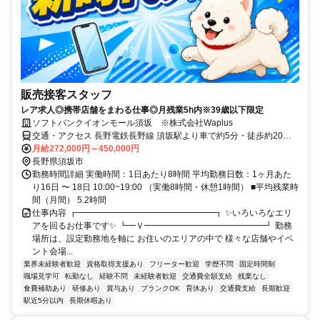
販売接客スタッフ
レア求人◎携帯店舗をまわる仕事◎月残業5h内※39歳以下限定
ソフトバンクイオンモール須坂 ※株式会社Waplus
交通・アクセス 長野電鉄長野線 須坂駅より車で約5分・徒歩約20
分、須坂長野東ICより車で約3分
月給272,000円～450,000円
長野県須坂市
勤務時間詳細 実働時間：1日あたり8時間 平均勤務日数：1ヶ月あた
り16日 〜 18日 10:00~19:00 （実働8時間・休憩1時間） ■平均残業時
間（月間） 5.2時間
仕事内容 ┏━━━━━━━━━━━━━━━━┓ ✨いろいろなエリ
アを回るお仕事です✨ ┗━Ｖ━━━━━━━━━━━━━━┛ 勤務
場所は、設定勤務地を軸に お住いのエリアの中で 様々な店舗やイベ
ント会場...
業界未経験者歓迎
資格取得支援あり
フリーター歓迎
学歴不問
固定時間制
職場見学可
転勤なし
経験不問
未経験者歓迎
交通費全額支給
残業なし
食費補助あり
研修あり
賞与あり
ブランクOK
育休あり
交通費支給
長期歓迎
駅近5分以内
長期休暇あり