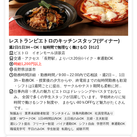
レストランピエトロのキッチンスタッフ(ディナー)
週2日/1日3H～OK！短時間で無理なく働ける◎【012】
ピエトロ イオンモール須坂店
交通・アクセス 「長野駅」よりバス20分/バイク・車通勤OK
時給1,200円以上
長野県須坂市
勤務時間詳細 ・勤務時間／9:00～22:00内で応相談 ・週2日～、1日
3h～勤務OK ・授業後の夕方からや、終電前までの短時間勤務も歓迎
・シフトは1週間ごとに提出、サークルやテスト期間も柔軟に対...
仕事内容 ✨求人の魅力 ピエトロはドレッシングやパスタでおなじ
み。 全国で多くの学生スタッフが活躍しています。 学校終わりに短
時間で働けるシフト制度や、 まかない80％OFFなど魅力がたくさん
です。 ...
制服あり
業界未経験者歓迎
ランチタイム
扶養内勤務OK
社員登用あり
副業・WワークOK
1日4時間以内OK
土日祝のみOK
主婦・主夫歓迎
週1シフト提出
フリーター歓迎
バイク通勤OK
シフト自由
学歴不問
車通勤OK
職場見学可
平日のみOK
学生歓迎
転勤なし
経験不問