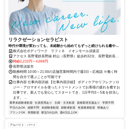
リラクゼーションセラピスト
時代や環境が変わっても、未経験から始めてもずっと続けられる癒やし
の仕事。手に職を身につけて、生き方を変えよう。
株式会社ボディワーク ラフィネ イオンモール須坂店
アクセス 長野電鉄長野線 村山（長野県）徒歩約32分、長野電鉄長野
線 日野（長野県）徒歩約37分、長野電鉄長野線 柳原（長野県）徒歩
時給2,232円～4,068円
約52分 最寄駅：村山駅
長野県須坂市
勤務時間 10:00～21:00の店舗営業時間内で週3日～応相談 ※働く時
間を自分で選ぶことが可能です
仕事内容 仕事内容詳細 【仕事内容詳細】 ボディケアやリフレクソロ
ジー・アロマオイルを使ったトリートメントでお客様の疲れを癒すお
仕事です。新人でも安心してスタートでき、1日平均3～5名を担当し
ます。 ...
業界未経験者歓迎
社員登用あり
主婦・主夫歓迎
資格取得支援あり
学歴不問
平日のみOK
経験不問
未経験者歓迎
経験者歓迎
有資格者歓迎
研修あり
ブランクOK
長期歓迎
駅近5分以内
週4日以上OK
アルバイト・パート