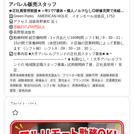
アパレル販売スタッフ
★正社員登用前提★＜年1で7連休＞個人ノルマなし◎研修充実で未経験
も活躍中☆キャリアUP目指せます
Green Parks AMERICAN HOLIC イオンモール須坂店_1752
アクセス 須坂長野東IC 近く
月給237,250円以上
長野県須坂市
勤務時間 総労働時間：1ヶ月あたり160時間 シフト制／9：30～21：
15の間で実働8時間 （休憩1時間） ※店舗の営業時間によって変動し
ます 《シフト例》 シフトA：09：30～18：30 シ...
仕事内容 ■大手アパレルブランドの正社員スタッフ募集■ ★＊
――――――――――――――＊★ 転勤なし！！大手アパレルブラ
ンドの 地域限定職スタッフ募集♪ 試用期間終了後、正社員登用！ 安
定...
業界未経験者歓迎
資格取得支援あり
フリーター歓迎
経験不問
未経験者歓迎
午前
経験者歓迎
研修あり
夕方
賞与あり
ブランクOK
育休あり
交通費支給
長期歓迎
駅近5分以内
シフト制
社割あり
長期休暇あり
服装自由
髪型・髪色自由
アルバイト・パート