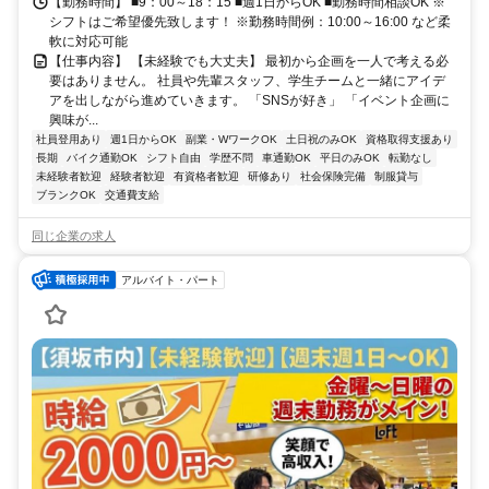
【勤務時間】 ■9：00～18：15 ■週1日からOK ■勤務時間相談OK ※
シフトはご希望優先致します！ ※勤務時間例：10:00～16:00 など柔
軟に対応可能
【仕事内容】 【未経験でも大丈夫】 最初から企画を一人で考える必
要はありません。 社員や先輩スタッフ、学生チームと一緒にアイデ
アを出しながら進めていきます。 「SNSが好き」 「イベント企画に
興味が...
社員登用あり
週1日からOK
副業・WワークOK
土日祝のみOK
資格取得支援あり
長期
バイク通勤OK
シフト自由
学歴不問
車通勤OK
平日のみOK
転勤なし
未経験者歓迎
経験者歓迎
有資格者歓迎
研修あり
社会保険完備
制服貸与
ブランクOK
交通費支給
同じ企業の求人
アルバイト・パート