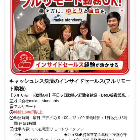
キャッシュレス決済のインサイドセールス(フルリモー
ト勤務)
【フルリモート勤務OK】平日５日勤務／経験者歓迎・BtoB提案営業で
スキルアップ
株式会社make standards
フルリモート
時給1,600円以上
勤務時間・曜日: 平日のみ 9：00～18：00 実働時間：1日あたり8時
間 休憩1時間
仕事内容: ＼＼在宅型リモートワーク ／／
◇★───────────────★◇ ●BtoB提案営業の基礎～実践が学