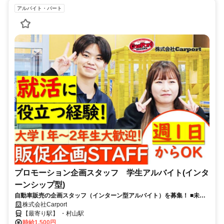
アルバイト・パート
プロモーション企画スタッフ 学生アルバイト(インタ
ーンシップ型)
自動車販売の企画スタッフ（インターン型アルバイト）を募集！ ■未経
験OK！アイデアとやる気を重視！■大学1〜2年生の方歓迎（学年に応じ
株式会社Carport
た経験を積めます）
【最寄り駅】 ・村山駅
時給1,500円