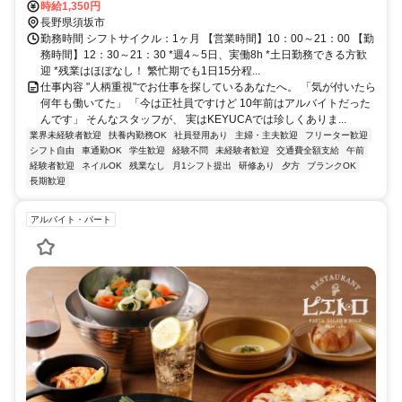
線 村山（長野県）徒歩約40分、長野電鉄長野線 須坂西口徒歩約53分
時給1,350円
長野県須坂市
勤務時間 シフトサイクル：1ヶ月 【営業時間】10：00～21：00 【勤
務時間】12：30～21：30 *週4～5日、実働8h *土日勤務できる方歓
迎 *残業はほぼなし！ 繁忙期でも1日15分程...
仕事内容 "人柄重視"でお仕事を探しているあなたへ。 「気が付いたら
何年も働いてた」 「今は正社員ですけど 10年前はアルバイトだった
んです」 そんなスタッフが、 実はKEYUCAでは珍しくありま...
業界未経験者歓迎
扶養内勤務OK
社員登用あり
主婦・主夫歓迎
フリーター歓迎
シフト自由
車通勤OK
学生歓迎
経験不問
未経験者歓迎
交通費全額支給
午前
経験者歓迎
ネイルOK
残業なし
月1シフト提出
研修あり
夕方
ブランクOK
長期歓迎
アルバイト・パート