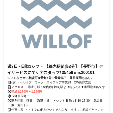
週3日~ 日勤1シフト 【綿内駅徒歩3分】【長野市】デ
イサービスにてケアスタッフ/ 35456 /ms200101
シフトなど全て相談可★最短5分で登録完了！即日採用もあり。
(株)ウィルオブ・ワーク ライフケア事業部 CW長野支店
アクセス: ・最寄り駅：綿内(河東線)駅より徒歩3分 ★車通勤可能です
時給1,170円～1,250円
長野県長野市
勤務時間・曜日: （派遣社員） ・シフト 日勤：8:30-17:30 ・就業日
数：週3日～
仕事内容: ＜＜すぐに働きたい！そんな方、当社にご相談ください＞