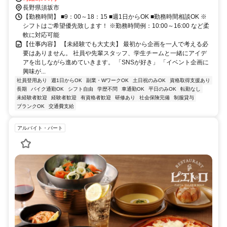
長野県須坂市
【勤務時間】 ■9：00～18：15 ■週1日からOK ■勤務時間相談OK ※
シフトはご希望優先致します！ ※勤務時間例：10:00～16:00 など柔
軟に対応可能
【仕事内容】 【未経験でも大丈夫】 最初から企画を一人で考える必
要はありません。 社員や先輩スタッフ、学生チームと一緒にアイデ
アを出しながら進めていきます。 「SNSが好き」 「イベント企画に
興味が...
社員登用あり
週1日からOK
副業・WワークOK
土日祝のみOK
資格取得支援あり
長期
バイク通勤OK
シフト自由
学歴不問
車通勤OK
平日のみOK
転勤なし
未経験者歓迎
経験者歓迎
有資格者歓迎
研修あり
社会保険完備
制服貸与
ブランクOK
交通費支給
アルバイト・パート