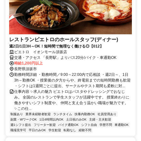
レストランピエトロのホールスタッフ(ディナー)
週2日/1日3H～OK！短時間で無理なく働ける◎【012】
ピエトロ イオンモール須坂店
交通・アクセス 「長野駅」よりバス20分/バイク・車通勤OK
時給1,200円以上
長野県須坂市
勤務時間詳細 ・勤務時間／9:00～22:00内で応相談 ・週2日～、1日
3h～勤務OK ・授業後の夕方からや、終電前までの短時間勤務も歓迎
・シフトは1週間ごとに提出、サークルやテスト期間も柔軟に対...
仕事内容 ✨求人の魅力 ピエトロはパスタやドレッシングでおなじ
み。 全国のレストランで学生スタッフが活躍中です。 授業終わりに
働きやすいシフト制度や、 仲間と支え合う温かい職場が魅力です。
✨この仕...
制服あり
業界未経験者歓迎
ランチタイム
扶養内勤務OK
社員登用あり
副業・WワークOK
1日4時間以内OK
土日祝のみOK
主婦・主夫歓迎
週1シフト提出
フリーター歓迎
バイク通勤OK
シフト自由
学歴不問
車通勤OK
職場見学可
平日のみOK
学生歓迎
転勤なし
経験不問