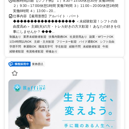
勤務時間詳細 【シフト例】 １）9:30～15:00/休憩30分 実働5時間
２）9:30～17:00/休憩1時間 実働7時間 ３）11:00～20:00/休憩1時間
実働8時間 ４）13:00～20...
仕事内容 【雇用形態】アルバイト・パート
◆◆◆◆◆◆◆◆◆◆◆◆◆◆◆◆◆◆ ＜未経験歓迎！シフトの自
由度高め＞ 主婦(夫)の方・トレカ好きの方大歓迎！ あなたの好きを仕
事にしませんか？ ◆◆◆...
制服あり
業界未経験者歓迎
扶養内勤務OK
社員登用あり
副業・WワークOK
1日4時間以内OK
主婦・主夫歓迎
フリーター歓迎
バイク通勤OK
シフト自由
学歴不問
車通勤OK
職場見学可
学生歓迎
経験不問
未経験者歓迎
午前
経験者歓迎
有資格者歓迎
研修あり
業務委託