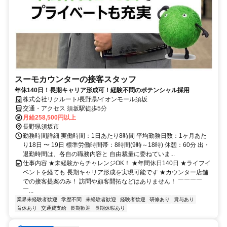
スーモカウンターの接客スタッフ
年休140日！長期キャリア形成可！経験不問のポテンシャル採用
株式会社リクルート/長野県/イオンモール須坂
交通・アクセス 須坂駅徒歩5分
月給258,500円以上
長野県須坂市
勤務時間詳細 実働時間：1日あたり8時間 平均勤務日数：1ヶ月あた
り18日 〜 19日 標準労働時間帯：8時間(9時～18時) 休憩：60分 出・
退勤時間は、各自の職務内容と 自由裁量に委ねていま...
仕事内容 ★未経験からチャレンジOK！ ★年間休日140日 ★ライフイ
ベントを経ても 長期キャリア形成を実現可能です ★カウンター店舗
での接客提案のみ！ 訪問や顧客開拓などはありません！ ￣￣￣￣
￣...
業界未経験者歓迎
学歴不問
未経験者歓迎
経験者歓迎
研修あり
賞与あり
育休あり
交通費支給
長期歓迎
長期休暇あり