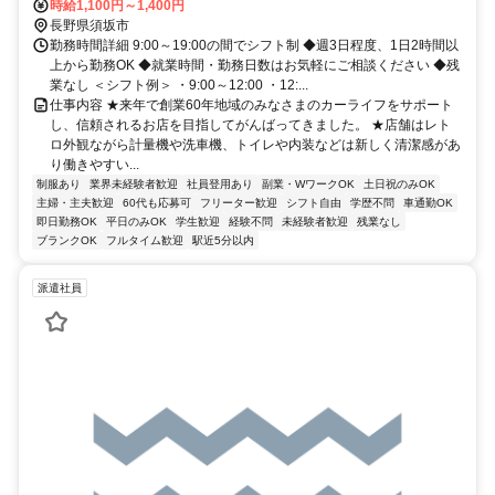
時給1,100円～1,400円
長野県須坂市
勤務時間詳細 9:00～19:00の間でシフト制 ◆週3日程度、1日2時間以
上から勤務OK ◆就業時間・勤務日数はお気軽にご相談ください ◆残
業なし ＜シフト例＞ ・9:00～12:00 ・12:...
仕事内容 ★来年で創業60年地域のみなさまのカーライフをサポート
し、信頼されるお店を目指してがんばってきました。 ★店舗はレト
ロ外観ながら計量機や洗車機、トイレや内装などは新しく清潔感があ
り働きやすい...
制服あり
業界未経験者歓迎
社員登用あり
副業・WワークOK
土日祝のみOK
主婦・主夫歓迎
60代も応募可
フリーター歓迎
シフト自由
学歴不問
車通勤OK
即日勤務OK
平日のみOK
学生歓迎
経験不問
未経験者歓迎
残業なし
ブランクOK
フルタイム歓迎
駅近5分以内
派遣社員