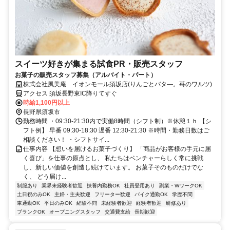
スイーツ好きが集まる試食PR・販売スタッフ
お菓子の販売スタッフ募集（アルバイト・パート）
株式会社風美庵 イオンモール須坂店(りんごとバタ―。苺のワルツ)
アクセス 須坂長野東IC降りてすぐ
時給1,100円以上
長野県須坂市
勤務時間 ・09:30-21:30内で実働8時間（シフト制）※休憩１ｈ 【シ
フト例】 早番 09:30-18:30 遅番 12:30-21:30 ※時間・勤務日数はご
相談ください！ ・シフトサイ...
仕事内容 【想いを届けるお菓子づくり】 「商品がお客様の手元に届
く喜び」を仕事の原点とし、 私たちはベンチャーらしく常に挑戦
し、新しい価値を創造し続けています。 お菓子そのものだけでな
く、 どう届け...
制服あり
業界未経験者歓迎
扶養内勤務OK
社員登用あり
副業・WワークOK
土日祝のみOK
主婦・主夫歓迎
フリーター歓迎
バイク通勤OK
学歴不問
車通勤OK
平日のみOK
経験不問
未経験者歓迎
経験者歓迎
研修あり
ブランクOK
オープニングスタッフ
交通費支給
長期歓迎