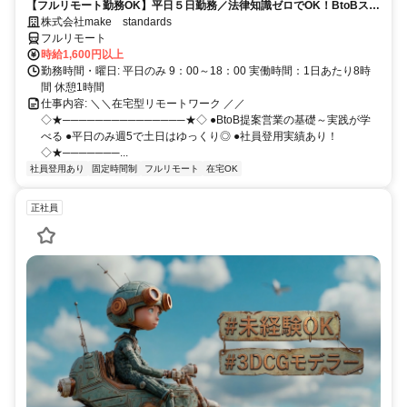
【フルリモート勤務OK】平日５日勤務／法律知識ゼロでOK！BtoBスキ
ルが身につく営業職
株式会社make standards
フルリモート
時給1,600円以上
勤務時間・曜日: 平日のみ 9：00～18：00 実働時間：1日あたり8時
間 休憩1時間
仕事内容: ＼＼在宅型リモートワーク ／／
◇★───────────────★◇ ●BtoB提案営業の基礎～実践が学
べる ●平日のみ週5で土日はゆっくり◎ ●社員登用実績あり！
◇★───────...
社員登用あり
固定時間制
フルリモート
在宅OK
正社員