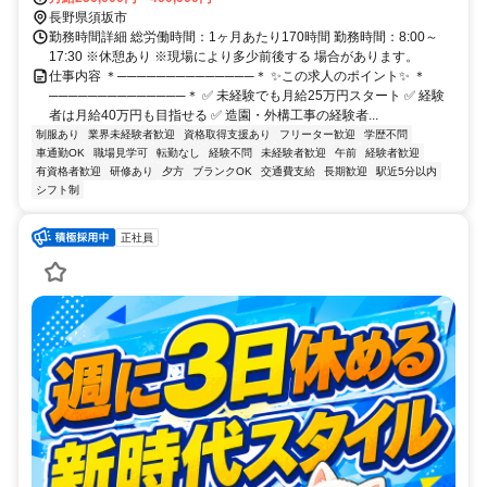
長野県須坂市
勤務時間詳細 総労働時間：1ヶ月あたり170時間 勤務時間：8:00～
17:30 ※休憩あり ※現場により多少前後する 場合があります。
仕事内容 ＊──────────────＊ ✨この求人のポイント✨ ＊
──────────────＊ ✅ 未経験でも月給25万円スタート ✅ 経験
者は月給40万円も目指せる ✅ 造園・外構工事の経験者...
制服あり
業界未経験者歓迎
資格取得支援あり
フリーター歓迎
学歴不問
車通勤OK
職場見学可
転勤なし
経験不問
未経験者歓迎
午前
経験者歓迎
有資格者歓迎
研修あり
夕方
ブランクOK
交通費支給
長期歓迎
駅近5分以内
シフト制
正社員