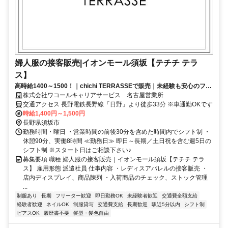
婦人服の接客販売|イオンモール須坂【テチチ テラ
ス】
高時給1400～1500！｜chichi TERRASSEで販売｜未経験も安心のフォ
ロー｜社割あり
株式会社ワコールキャリアサービス 名古屋営業所
交通アクセス 長野電鉄長野線「日野」より徒歩33分 ※車通勤OKです
時給1,400円～1,500円
長野県須坂市
勤務時間・曜日 ・営業時間の前後30分を含めた時間内でシフト制 ・
休憩90分、実働8時間 ≪勤務日≫ 即日～長期／土日祝を含む週5日の
シフト制 ※スタート日はご相談下さい♪
募集要項 職種 婦人服の接客販売｜イオンモール須坂【テチチ テラ
ス】 雇用形態 派遣社員 仕事内容 ・レディスアパレルの接客販売 ・
店内ディスプレイ、商品陳列 ・入荷商品のチェック、ストック管理
...
制服あり
長期
フリーター歓迎
即日勤務OK
未経験者歓迎
交通費全額支給
経験者歓迎
ネイルOK
制服貸与
交通費支給
長期歓迎
駅近5分以内
シフト制
ピアスOK
履歴書不要
髪型・髪色自由