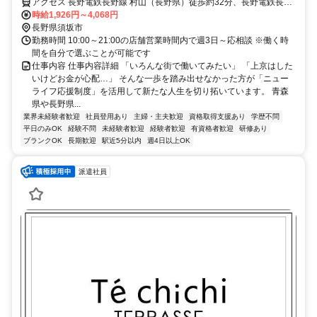
アクセス 長野電鉄長野線 村山（長野県）徒歩約32分、長野電鉄長野
線 日野（長野県）徒歩約37分、長野電鉄長野線 柳原（長野県）徒歩
時給1,926円～4,068円
約52分 最寄駅：村山駅
長野県須坂市
勤務時間 10:00～21:00の店舗営業時間内で週3日～応相談 ※働く時
間を自分で選ぶことが可能です
仕事内容 仕事内容詳細 「いろんな街で働いてみたい」 「上京はした
いけどお金が心配…」 そんな一歩を踏み出せなかった方が「ニュー
ライフ応援制度」を活用して新たな人生を切り拓いています。 青森
県や長野県...
業界未経験者歓迎
社員登用あり
主婦・主夫歓迎
資格取得支援あり
学歴不問
平日のみOK
経験不問
未経験者歓迎
経験者歓迎
有資格者歓迎
研修あり
ブランクOK
長期歓迎
駅近5分以内
週4日以上OK
派遣社員