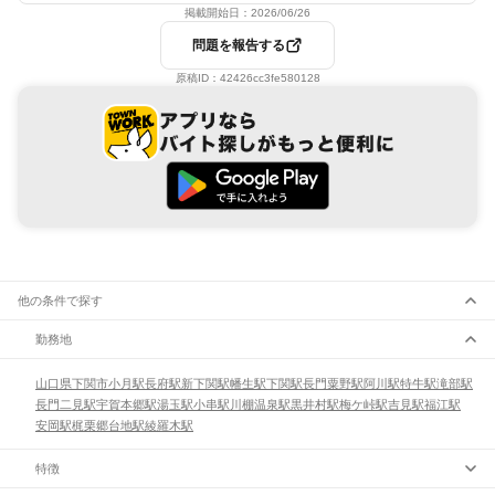
掲載開始日：
2026/06/26
問題を報告する
原稿ID：
42426cc3fe580128
他の条件で探す
勤務地
山口県
下関市
小月駅
長府駅
新下関駅
幡生駅
下関駅
長門粟野駅
阿川駅
特牛駅
滝部駅
長門二見駅
宇賀本郷駅
湯玉駅
小串駅
川棚温泉駅
黒井村駅
梅ケ峠駅
吉見駅
福江駅
安岡駅
梶栗郷台地駅
綾羅木駅
特徴