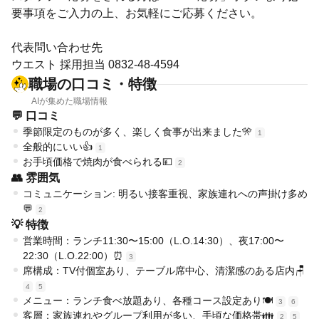
要事項をご入力の上、お気軽にご応募ください。
代表問い合わせ先
ウエスト 採用担当 0832-48-4594
職場の口コミ・特徴
AIが集めた職場情報
💬 口コミ
季節限定のものが多く、楽しく食事が出来ました🎌
1
全般的にいい👍
1
お手頃価格で焼肉が食べられる💴
2
👥 雰囲気
コミュニケーション: 明るい接客重視、家族連れへの声掛け多め
💬
2
💡 特徴
営業時間：ランチ11:30〜15:00（L.O.14:30）、夜17:00〜
22:30（L.O.22:00）⏰
3
席構成：TV付個室あり、テーブル席中心、清潔感のある店内🪑
4
5
メニュー：ランチ食べ放題あり、各種コース設定あり🍽️
3
6
客層：家族連れやグループ利用が多い、手頃な価格帯👪
2
5