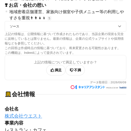
❣️ お店・会社の想い
地域密着店舗運営、家族向け個室や子供メニュー等の利用しや
すさを重視👨‍👩‍👧‍👦
5
ソース
上記の情報は、公開情報に基づいて作成されたものであり、当該企業の現状を完全
に反映しているとは限りません。最新の情報は、企業の公式ウェブサイトや採用情
報などを参照してください。
この回答は作成時点の情報に基づいており、将来変更される可能性があります。
この機能は、Indeedによって提供されています。
上記の情報について満足していますか？
満足
不満
データ取得日：
2026/06/09
会社情報
会社名
株式会社ウエスト
事業内容
レストラン・カフェ