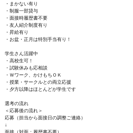
・まかない有り
・制服一部貸与
・面接時履歴書不要
・友人紹介制度有り
・昇給有り
・お盆・正月は特別手当有り！
学生さん活躍中
・高校生可！
・試験休みも応相談
・Ｗワーク、かけもちＯＫ
・授業・サークルとの両立応援
・夕方以降はほとんどが学生です
選考の流れ
＜応募後の流れ＞
応募（担当から面接日の調整ご連絡）
↓
面接（対面：履歴書不要）