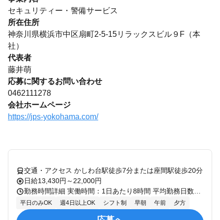
セキュリティー・警備サービス
所在住所
神奈川県横浜市中区扇町2-5-15リラックスビル９F（本
社）
代表者
藤井萌
応募に関するお問い合わせ
0462111278
会社ホームページ
https://jps-yokohama.com/
交通・アクセス かしわ台駅徒歩7分または座間駅徒歩20分
日給13,430円～22,000円
勤務時間詳細 実働時間：1日あたり8時間 平均勤務日数：1ヶ月あたり8日 〜 25日 8:00～17:00 ・変動有（現場によって時間変わります） ・基本営業所集合解散（移動時間含む） ・現場実働6～8h ・実働8hを超える場合は残業になります（手当有） シフトサイクル:1週間 シフト提出期限:前週 シフト確定時期:2日前 ✅週5のフル勤務も応援します！！ ✅フルタイムで稼ぎたい方、シフト考慮します！！ ✅残業代別途支給 （集合時間～解散時間まで給与支給します） ✅現場の希望考慮。現場への直行直帰も可能です。 ✅グループ店舗でのフィットネス、 パーソナルトレーニング、美容鍼、 鍼灸マッサージなど割引利用ＯＫ！ ✅テストや就職活動、転職活動等、 お子様の学校行事等のスケジュール考慮します。 ✅運転手当あり
平日のみOK
週4日以上OK
シフト制
早朝
午前
夕方
応募へ