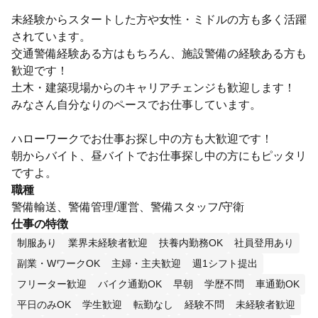
未経験からスタートした方や女性・ミドルの方も多く活躍
されています。
交通警備経験ある方はもちろん、施設警備の経験ある方も
歓迎です！
土木・建築現場からのキャリアチェンジも歓迎します！
みなさん自分なりのペースでお仕事しています。
ハローワークでお仕事お探し中の方も大歓迎です！
朝からバイト、昼バイトでお仕事探し中の方にもピッタリ
ですよ。
職種
警備輸送、警備管理/運営、警備スタッフ/守衛
仕事の特徴
制服あり
業界未経験者歓迎
扶養内勤務OK
社員登用あり
副業・WワークOK
主婦・主夫歓迎
週1シフト提出
フリーター歓迎
バイク通勤OK
早朝
学歴不問
車通勤OK
平日のみOK
学生歓迎
転勤なし
経験不問
未経験者歓迎