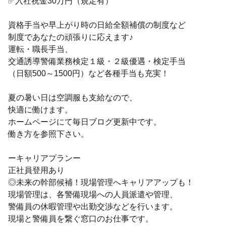
✅入社祝金30万円（規定有）
資格手当や早上がり時の日給全額補償の制度など
制度であなたの頑張りに応えます♪
運転・職長手当、
交通誘導警備業務検定１級・２級優遇・検定手当
（日額500～1500円）など各種手当も充実！
夏の暑い日は空調服も支給なので、
快適に働けます。
ホームページにて毎日ブログ更新中です。
働き方を参照下さい。
ーキャリアプランー
正社員登用あり
◎未来の幹部候補！現場管理へキャリアアップも！
現場管理は、各警備現場への人員派遣や管理、
警備員の休暇管理や出勤交渉などを行います。
現場と警備員を繋ぐ窓口のお仕事です。