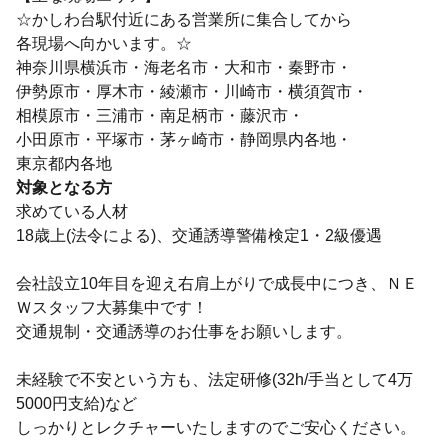
☆かしわ台駅付近にある営業所に集合してから
各現場へ向かいます。☆
神奈川県横浜市・海老名市・大和市・秦野市・
伊勢原市・厚木市・綾瀬市・川崎市・横須賀市・
相模原市・三浦市・南足柄市・藤沢市・
小田原市・平塚市・茅ヶ崎市・静岡県内各地・
東京都内各地
対象となる方
求めている人材
18歳上(法令による)、交通誘導警備検定1・2級優遇
会社設立10年目を迎え右肩上がりで成長中につき、ＮＥ
Ｗスタッフ大募集中です！
交通規制・交通誘導のお仕事をお願いします。
未経験で不安という方も、法定研修(32h/手当として4万
5000円支給)など
しっかりとレクチャーいたしますのでご安心ください。