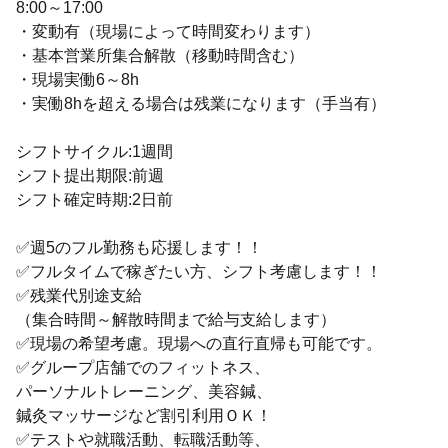
8:00～17:00
・変動有（現場によって時間変わります）
・基本営業所集合解散（移動時間含む）
・現場実働6～8h
・実働8hを超える場合は残業になります（手当有）
シフトサイクル:1週間
シフト提出期限:前週
シフト確定時期:2日前
✅週5のフル勤務も応援します！！
✅フルタイムで稼ぎたい方、シフト考慮します！！
✅残業代別途支給
（集合時間～解散時間まで給与支給します）
✅現場の希望考慮。現場への直行直帰も可能です。
✅グループ店舗でのフィットネス、
パーソナルトレーニング、美容鍼、
鍼灸マッサージなど割引利用ＯＫ！
✅テストや就職活動、転職活動等、