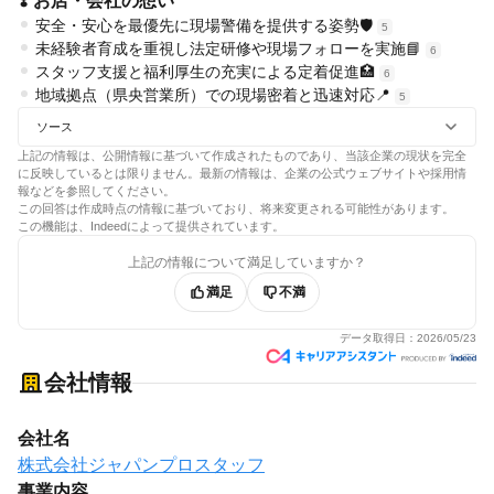
❣️ お店・会社の想い
安全・安心を最優先に現場警備を提供する姿勢🛡️
5
未経験者育成を重視し法定研修や現場フォローを実施📘
6
スタッフ支援と福利厚生の充実による定着促進🏥
6
地域拠点（県央営業所）での現場密着と迅速対応📍
5
ソース
上記の情報は、公開情報に基づいて作成されたものであり、当該企業の現状を完全
に反映しているとは限りません。最新の情報は、企業の公式ウェブサイトや採用情
報などを参照してください。
この回答は作成時点の情報に基づいており、将来変更される可能性があります。
この機能は、Indeedによって提供されています。
上記の情報について満足していますか？
満足
不満
データ取得日：
2026/05/23
会社情報
会社名
株式会社ジャパンプロスタッフ
事業内容