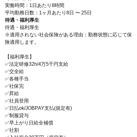
実働時間：1日あたり8時間
待遇・福利厚生
待遇・福利厚生
※適用されない社会保険がある理由：勤務状態に応じて保
険適用します。
【福利厚生】
✅法定研修32h/4万5千円支給
✅交全給
✅各種手当
✅社保完
✅昇給
✅社員登用
✅日払ok/JOBPAY支払(規定有)
✅制服貸与
✅早上がり日給全補償
✅社割