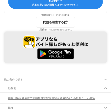
応募が早いほど面接もはやくなりやすい！
掲載開始日：
2026/03/02
問題を報告する
原稿ID：
4a25c96adcf13841
他の条件で探す
勤務地
神奈川県
海老名市
門沢橋駅
社家駅
厚木駅
海老名駅
さがみ野駅
かしわ台駅
職種