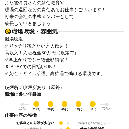
また警備員さんの新任教育や
現場の巡回などの責任あるお仕事もございます！
将来の会社の中核メンバーとして
成長していきましょう！
職場環境・雰囲気
職場環境
✅ガッチリ稼ぎたい方大歓迎！
高収入！入社祝金30万円（規定有）
✅早上がりでも日給全額補償！
JOBPAYでの日払いOK！
✅女性・ミドル活躍。高待遇で働ける環境です。
喫煙所：喫煙所あり（屋外）
職場に多い年齢層
10代
70代〜
20代
30代
40代
50代
60代
仕事内容の特徴
お客様との対話が少ない
お客様との対話が多い
チーム作業が多い
1人作業が多い