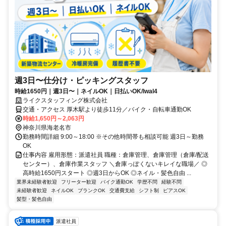
週3日〜仕分け・ピッキングスタッフ
時給1650円｜週3日〜｜ネイルOK｜日払いOK/lwal4
ライクスタッフィング株式会社
交通・アクセス 厚木駅より徒歩11分／バイク・自転車通勤OK
時給1,650円～2,063円
神奈川県海老名市
勤務時間詳細 9:00～18:00 ※その他時間帯も相談可能 週3日～勤務
OK
仕事内容 雇用形態：派遣社員 職種：倉庫管理、倉庫管理（倉庫/配送
センター）、倉庫作業スタッフ ＼倉庫っぽくないキレイな職場／ ◎
高時給1650円スタート ◎週3日からOK ◎ネイル・髪色自由 ...
業界未経験者歓迎
フリーター歓迎
バイク通勤OK
学歴不問
経験不問
未経験者歓迎
ネイルOK
ブランクOK
交通費支給
シフト制
ピアスOK
髪型・髪色自由
派遣社員