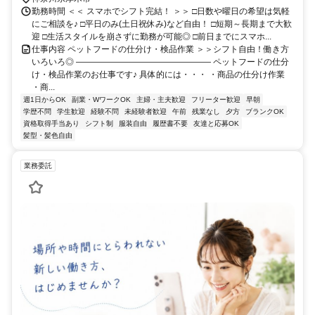
勤務時間 ＜＜ スマホでシフト完結！ ＞＞ □日数や曜日の希望は気軽
にご相談を♪ □平日のみ(土日祝休み)など自由！ □短期～長期まで大歓
迎 □生活スタイルを崩さずに勤務が可能◎ □前日までにスマホ...
仕事内容 ペットフードの仕分け・検品作業 ＞＞シフト自由！働き方
いろいろ◎ ―――――――――――――――― ペットフードの仕分
け・検品作業のお仕事です♪ 具体的には・・・ ・商品の仕分け作業
・商...
週1日からOK
副業・WワークOK
主婦・主夫歓迎
フリーター歓迎
早朝
学歴不問
学生歓迎
経験不問
未経験者歓迎
午前
残業なし
夕方
ブランクOK
資格取得手当あり
シフト制
服装自由
履歴書不要
友達と応募OK
髪型・髪色自由
業務委託