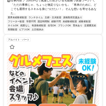
仕事内容 ／ 20代中心で風通しの良さ◎ 在宅勤務で快適ワーク♪ ＼
「ただの事務じゃ、ちょっと物足りないかも」 「将来のために、ど
こでも通用するスキルを身につけたい！」 そんな想いを寄せるあな
た...
業界未経験者歓迎
ランチタイム
主婦・主夫歓迎
資格取得支援あり
フリーター歓迎
学歴不問
固定時間制
経験不問
未経験者歓迎
経験者歓迎
ネイルOK
残業なし
有資格者歓迎
在宅OK
ブランクOK
育休あり
交通費支給
長期歓迎
ピアスOK
土日祝休み
アルバイト・パート