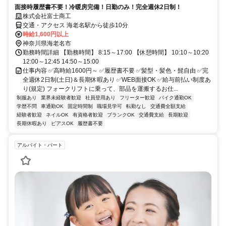
面接時履歴書不要！冷暖房完備！日勤のみ！完全週休2日制！
株式会社富士商工
交通・アクセス 海老名駅から徒歩10分
時給1,600円以上
神奈川県海老名市
勤務時間詳細 【勤務時間】 8:15～17:00 【休憩時間】 10:10～10:20
12:00～12:45 14:50～15:00
仕事内容 ✅高時給1600円～ ✅履歴書不要 ✅髪型・髪色・髭自由 ✅完
全週休2日制(土日)＆長期休暇あり ✅WEB面接OK ✅給与前払い制度あ
り(規定) フォークリフトに乗って、部品を運搬するお仕...
制服あり
業界未経験者歓迎
社員登用あり
フリーター歓迎
バイク通勤OK
学歴不問
車通勤OK
固定時間制
職場見学可
転勤なし
交通費全額支給
経験者歓迎
ネイルOK
有資格者歓迎
ブランクOK
交通費支給
長期歓迎
長期休暇あり
ピアスOK
履歴書不要
アルバイト・パート