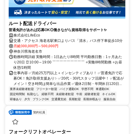
ルート配送ドライバー
普通免許があれば応募OK◎働きながら資格取得をサポート✨
株式会社LifeEco
交通・アクセス 海老名駅東口よりバス「清水」バス停下車徒歩10分
月給300,000円～500,000円
神奈川県海老名市
勤務時間詳細 実働時間：1日あたり8時間 平均勤務日数：1ヶ月あた
り20日 ⏰10:00～19:00 ￣￣￣￣￣￣￣￣￣ ⭐実働8時間勤務 ⭐お昼
休憩/1時間
仕事内容 ✅月給25万円以上＋インセンティブあり！ ✅普通免許で応
募OK！免許取得支援あり✨ ✅20代・30代スタッフ活躍中！ ✅配送が
メイン！空き時間は簡単な出品作業 ✅週休2日制・年間休日120日...
業界未経験者歓迎
フリーター歓迎
バイク通勤OK
学歴不問
車通勤OK
固定時間制
転勤なし
経験不問
未経験者歓迎
午前
経験者歓迎
ネイルOK
研修あり
夕方
ブランクOK
交通費支給
長期歓迎
長期休暇あり
服装自由
契約社員
フォークリフトオペレーター