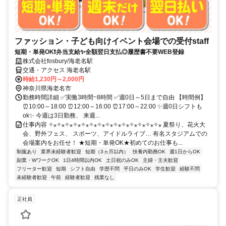
ファッション・子ども向けイベント会場での受付staff
短期・単発OK❗弁当支給✨全額翌日支払◎履歴書不要WEB登録
株式会社fosbury/海老名駅
交通・アクセス 海老名駅
時給1,230円～2,000円
神奈川県海老名市
勤務時間詳細 ✅実働3時間~8時間 ✅週0日～5日まで自由 【時間例】
⏰10:00～18:00 ⏰12:00～16:00 ⏰17:00～22:00 ✨週0日シフトも
ok✨ 今週は3日勤務、 来週...
仕事内容 ✧⁎✧⁎✧⁎✧⁎✧⁎✧⁎✧⁎✧⁎✧⁎✧⁎✧⁎✧⁎✧⁎✧⁎ 夏祭り、花火大
会、野外フェス、 スポーツ、アイドルライブ… 有名スタジアムでの
会場案内をお任せ！ ★短期・単発OK★初めてのお仕事も...
制服あり
業界未経験者歓迎
短期（3ヵ月以内）
扶養内勤務OK
週1日からOK
副業・WワークOK
1日4時間以内OK
土日祝のみOK
主婦・主夫歓迎
フリーター歓迎
短期
シフト自由
学歴不問
平日のみOK
学生歓迎
経験不問
未経験者歓迎
午前
経験者歓迎
残業なし
正社員