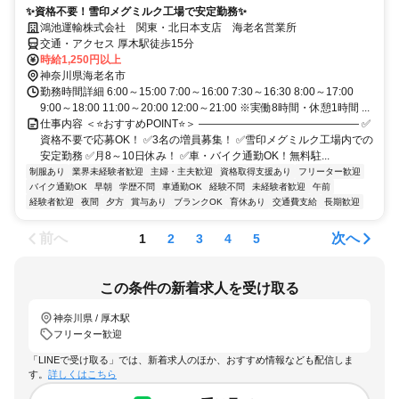
✨資格不要！雪印メグミルク工場で安定勤務✨
鴻池運輸株式会社 関東・北日本支店 海老名営業所
交通・アクセス 厚木駅徒歩15分
時給1,250円以上
神奈川県海老名市
勤務時間詳細 6:00～15:00 7:00～16:00 7:30～16:30 8:00～17:00
9:00～18:00 11:00～20:00 12:00～21:00 ※実働8時間・休憩1時間 ...
仕事内容 ＜⭐おすすめPOINT⭐＞ ――――――――――――――― ✅
資格不要で応募OK！ ✅3名の増員募集！ ✅雪印メグミルク工場内での
安定勤務 ✅月8～10日休み！ ✅車・バイク通勤OK！無料駐...
制服あり
業界未経験者歓迎
主婦・主夫歓迎
資格取得支援あり
フリーター歓迎
バイク通勤OK
早朝
学歴不問
車通勤OK
経験不問
未経験者歓迎
午前
経験者歓迎
夜間
夕方
賞与あり
ブランクOK
育休あり
交通費支給
長期歓迎
前へ
次へ
1
2
3
4
5
この条件の新着求人を受け取る
神奈川県 / 厚木駅
フリーター歓迎
「LINEで受け取る」では、新着求人のほか、おすすめ情報なども配信しま
す。
詳しくはこちら