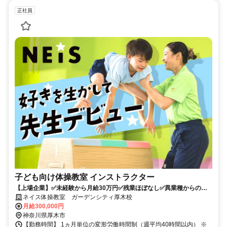
正社員
子ども向け体操教室 インストラクター
【上場企業】✅未経験から月給30万円✅残業ほぼなし✅異業種からの転
職多数✅子供の未来をつくる仕事
ネイス体操教室 ガーデンシティ厚木校
月給300,000円
神奈川県厚木市
【勤務時間】 1ヵ月単位の変形労働時間制（週平均40時間以内） ※