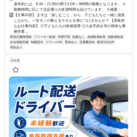
基本的には、9:30～21:00の間で1日6～9時間の勤務となります。 ※
勤務時間に応じて法定通りの休憩時間を設けています。 ※残業：...
【仕事内容】 まずは「楽しむこと」から。子どもたちと一緒に成長
しながら、一生モノの教えるスキルを身につけませんか？ 【具体的
なお仕事内容】 ◎子どもたちの体操指導 ◎入会手続き等の簡単な事
務作業 ...
変形労働時間制
フリーター歓迎
学歴不問
転勤なし
未経験者歓迎
経験者歓迎
社会保険完備
制服貸与
ブランクOK
育休あり
交通費支給
駅近5分以内
昇給あり
正社員