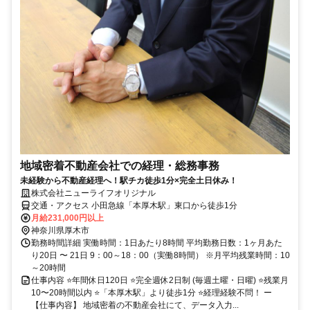
地域密着不動産会社での経理・総務事務
未経験から不動産経理へ！駅チカ徒歩1分×完全土日休み！
株式会社ニューライフオリジナル
交通・アクセス 小田急線「本厚木駅」東口から徒歩1分
月給231,000円以上
神奈川県厚木市
勤務時間詳細 実働時間：1日あたり8時間 平均勤務日数：1ヶ月あた
り20日 〜 21日 9：00～18：00（実働8時間） ※月平均残業時間：10
～20時間
仕事内容 ⭐年間休日120日 ⭐完全週休2日制 (毎週土曜・日曜) ⭐残業月
10〜20時間以内 ⭐「本厚木駅」より徒歩1分 ⭐経理経験不問！ ー
【仕事内容】 地域密着の不動産会社にて、データ入力...