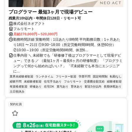
プログラマー 最短3ヶ月で現場デビュー
残業月10h以内・年間休日128日・リモート可
株式会社ネオアクト
フルリモート
月給270,000円～520,000円
勤務時間詳細 実働時間：1日あたり8時間 平均勤務日数：1ヶ月あた
り18日 〜 21日 ①9:00~18:00（所定労働時間8時間、休憩60分）
②10:00～19:00（所定労働時間8時間、休憩6...
仕事内容 ＼ 未経験でも「研修修了後はプログラマーとして現場デビ
ュー」できる ／ （最短1ヶ月～最長6ヶ月の研修制度） 「プログラミ
ングって何から始めればいい？」 「IT未経験でも本当にエンジニア
に...
業界未経験者歓迎
ランチタイム
フリーター歓迎
学歴不問
固定時間制
転勤なし
経験不問
未経験者歓迎
住宅手当あり
フルリモート
交通費全額支給
経験者歓迎
有資格者歓迎
研修あり
在宅OK
賞与あり
育休あり
駅近5分以内
長期休暇あり
土日祝休み
契約社員