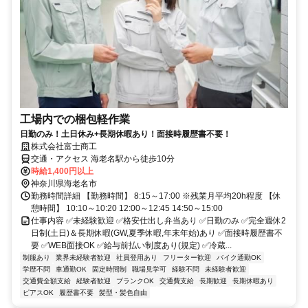
工場内での梱包軽作業
日勤のみ！土日休み+長期休暇あり！面接時履歴書不要！
株式会社富士商工
交通・アクセス 海老名駅から徒歩10分
時給1,400円以上
神奈川県海老名市
勤務時間詳細 【勤務時間】 8:15～17:00 ※残業月平均20h程度 【休
憩時間】 10:10～10:20 12:00～12:45 14:50～15:00
仕事内容 ✅未経験歓迎 ✅格安仕出し弁当あり ✅日勤のみ ✅完全週休2
日制(土日)＆長期休暇(GW,夏季休暇,年末年始)あり ✅面接時履歴書不
要 ✅WEB面接OK ✅給与前払い制度あり(規定) ✅冷蔵...
制服あり
業界未経験者歓迎
社員登用あり
フリーター歓迎
バイク通勤OK
学歴不問
車通勤OK
固定時間制
職場見学可
経験不問
未経験者歓迎
交通費全額支給
経験者歓迎
ブランクOK
交通費支給
長期歓迎
長期休暇あり
ピアスOK
履歴書不要
髪型・髪色自由