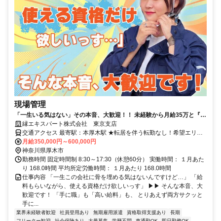
現場管理
「一生いる気はない」その本音、大歓迎！！ 未経験から月給35万と『一
生モノの国家資格』をサクッと手に入れ、 数年後の自由を勝ち取りませ
縁エキスパート株式会社 東京支店
んか？
交通アクセス 最寄駅：本厚木駅 ★転居を伴う転勤なし！希望エリア
で就業可能です。 ★勤務地ごとに複数の宿舎をご用意しています♪
月給350,000円～600,000円
神奈川県厚木市
勤務時間 固定時間制 8:30～17:30（休憩60分） 実働時間： １月あた
り 168.0時間 平均所定労働時間： １月あたり 168.0時間
仕事内容 「一生この会社に骨を埋める気はないんですけど…」 「給
料もらいながら、使える資格だけ欲しいっす」 ▶▶ そんな本音、大
歓迎です！ 「手に職」も「高い給料」も、 とりあえず両方サクッと
手に...
業界未経験者歓迎
社員登用あり
無期雇用派遣
資格取得支援あり
長期
フリーター歓迎
社会保険あり
大量募集
学歴不問
車通勤OK
即日勤務OK