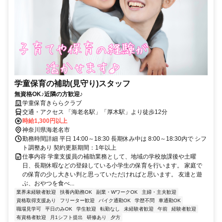
学童保育の補助(見守り)スタッフ
無資格OK♪近隣の方歓迎♪
学童保育きららクラブ
交通・アクセス 「海老名駅」「厚木駅」より徒歩12分
時給1,300円以上
神奈川県海老名市
勤務時間詳細 平日 14:00～18:30 長期休み中は 8:00～18:30内で シフ
ト調整あり 契約更新期間：1年以上
仕事内容 学童支援員の補助業務として、地域の学校放課後や土曜
日、長期休暇などの登録している小学生の保育を行います。 家庭で
の保育の少し大きい判と思っていただければと思います。 友達と遊
ぶ、おやつを食べ...
業界未経験者歓迎
扶養内勤務OK
副業・WワークOK
主婦・主夫歓迎
資格取得支援あり
フリーター歓迎
バイク通勤OK
学歴不問
車通勤OK
職場見学可
平日のみOK
学生歓迎
転勤なし
未経験者歓迎
午前
経験者歓迎
有資格者歓迎
月1シフト提出
研修あり
夕方