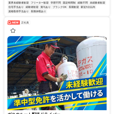
業界未経験者歓迎
フリーター歓迎
学歴不問
固定時間制
経験不問
未経験者歓迎
住宅手当あり
経験者歓迎
賞与あり
ブランクOK
長期歓迎
駅近5分以内
資格取得手当あり
長期休暇あり
正社員