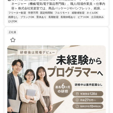
ネージャー（機械/電気/電子製品専門職）、職人/現場作業員 ＜仕事内
容＞ 株式会社笑楽堂では、商品パッケージやパンフレット、紙袋、...
フリーター歓迎
学歴不問
固定時間制
フルリモート
経験者歓迎
ネイルOK
残業なし
ブランクOK
育休あり
長期歓迎
長期休暇あり
ピアスOK
土日祝休み
ひげOK
正社員