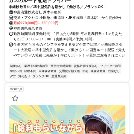
ガスのルート配送ドライバー
未経験歓迎✨／準中型免許を活かして働ける／ブランクOK！
神農流通株式会社 厚木事務所
交通・アクセス 小田急小田原線・JR相模線「厚木駅」から徒歩9分
月給270,000円～320,000円
神奈川県海老名市
勤務時間詳細 実働時間：1日あたり8時間 平均勤務日数：1ヶ月あた
り21日 8：00～17：00 （実働8時間／休憩1時間）
仕事内容 ＼社会のインフラを支える安定企業で活躍／ ✅未経験スタ
ート大歓迎 ✅準中型免許を活かして働ける！ ✅固定ルート配送で覚え
やすい◎ ✅入社後は先輩が丁寧にサポート！ ✅景気に左右されにくい
...
制服あり
業界未経験者歓迎
変形労働時間制
資格取得支援あり
フリーター歓迎
学歴不問
経験不問
未経験者歓迎
交通費全額支給
午前
経験者歓迎
残業なし
夕方
賞与あり
ブランクOK
交通費支給
派遣社員