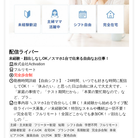
配信ライバー
未経験・顔出しなしOK／スマホ1台で出来る自由なお仕事！
株式会社Activation
フルリモート
完全歩合制
勤務時間詳細 【自由シフト】 ・24時間、いつでも好きな時間に配信
してOK！ ・「休みたい」と思った日は自由に休んで大丈夫です。 ・
「家庭の事情で」「テスト期間だから」「本業の繁忙期なので」な
ど、プラ...
仕事内容 ＼スマホ1台で自分らしく輝く！未経験から始めるライブ配
信ライバー大募集／ ✅未経験OK！特別なスキルや機材は一切不要！
✅完全在宅・フルリモート！全国どこからでも参加OK！ ✅顔出しな
しの「...
主婦・主夫歓迎
フリーター歓迎
短期
シフト自由
学歴不問
フルリモート
経験者歓迎
ネイルOK
在宅OK
ブランクOK
長期歓迎
完全歩合制
単発
ピアスOK
服装自由
ひげOK
髪型・髪色自由