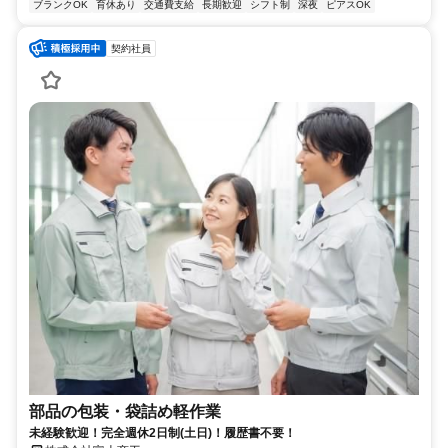
ブランクOK
育休あり
交通費支給
長期歓迎
シフト制
深夜
ピアスOK
契約社員
部品の包装・袋詰め軽作業
未経験歓迎！完全週休2日制(土日)！履歴書不要！