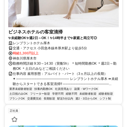
ビジネスホテルの客室清掃
✨未経験OK✨週2日～OK！✨14時半まで✨家庭と両立可◎
レンブラントホテル厚木
交通・アクセス 小田急本線本厚木駅より徒歩5分
時給1,300円以上
神奈川県厚木市
勤務時間詳細 9:30～14:30（実働5h） ＊短時間勤務OK ＊週2日～勤
務OK ＊土日のみなどご相談ください
仕事内容 雇用形態：アルバイト・パート（3ヵ月以上の長期）
✦ː──────────―――――――― レンブラントホテル厚木 ⏩️未経
験からスタートできる客室清掃!! ─────────―─―――――...
業界未経験者歓迎
扶養内勤務OK
社員登用あり
副業・WワークOK
土日祝のみOK
フリーター歓迎
学歴不問
経験不問
未経験者歓迎
経験者歓迎
ブランクOK
交通費支給
長期歓迎
駅近5分以内
週2・3日からOK
シフト制
正社員