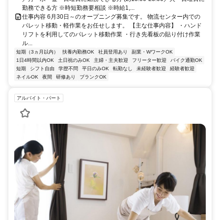
勤務できる方 ※時短勤務要相談 ※時給1,...
仕事内容 6月30日～のオープニング募集です。 物流センター内での
パレット移動・軽作業をお任せします。 【主な仕事内容】 ・ハンド
リフトを利用してのパレット移動作業 ・行き先看板の貼り付け作業
ル...
短期（3ヵ月以内）
扶養内勤務OK
社員登用あり
副業・WワークOK
1日4時間以内OK
土日祝のみOK
主婦・主夫歓迎
フリーター歓迎
バイク通勤OK
短期
シフト自由
学歴不問
平日のみOK
転勤なし
未経験者歓迎
経験者歓迎
ネイルOK
夜間
研修あり
ブランクOK
アルバイト・パート