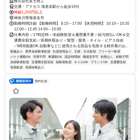
株式会社富士商工
交通・アクセス 海老名駅から徒歩10分
時給1,250円以上
神奈川県海老名市
勤務時間詳細 【勤務時間】 8:15～17:00 【休憩時間】 10:10～10:20
12:00～12:45 14:50～15:00
仕事内容 ✅17時定時 ✅未経験歓迎＆履歴書不要 ✅給与前払いOK＆交
通費全額支給 ✅長期休暇あり ✅髪型・髪色・ネイル・ピアス自由
✅WEB面接OK 自動車などに使用される部品を包装する軽作業のお...
制服あり
業界未経験者歓迎
社員登用あり
主婦・主夫歓迎
フリーター歓迎
バイク通勤OK
学歴不問
車通勤OK
固定時間制
職場見学可
転勤なし
経験不問
未経験者歓迎
交通費全額支給
経験者歓迎
ネイルOK
ブランクOK
交通費支給
長期歓迎
長期休暇あり
契約社員