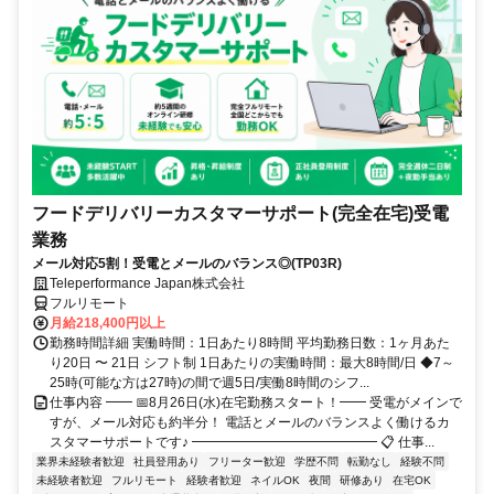
フードデリバリーカスタマーサポート(完全在宅)受電
業務
メール対応5割！受電とメールのバランス◎(TP03R)
Teleperformance Japan株式会社
フルリモート
月給218,400円以上
勤務時間詳細 実働時間：1日あたり8時間 平均勤務日数：1ヶ月あた
り20日 〜 21日 シフト制 1日あたりの実働時間：最大8時間/日 ◆7～
25時(可能な方は27時)の間で週5日/実働8時間のシフ...
仕事内容 ━━ 📅8月26日(水)在宅勤務スタート！━━ 受電がメインで
すが、メール対応も約半分！ 電話とメールのバランスよく働けるカ
スタマーサポートです♪ ━━━━━━━━━━━━━━ 📋 仕事...
業界未経験者歓迎
社員登用あり
フリーター歓迎
学歴不問
転勤なし
経験不問
未経験者歓迎
フルリモート
経験者歓迎
ネイルOK
夜間
研修あり
在宅OK