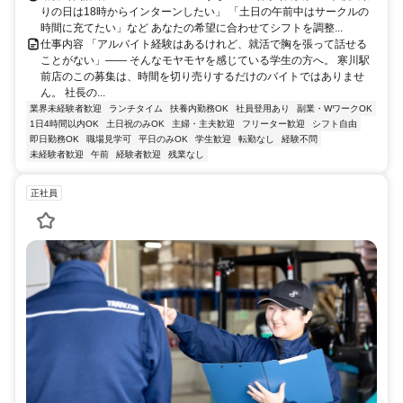
りの日は18時からインターンしたい」 「土日の午前中はサークルの
時間に充てたい」など あなたの希望に合わせてシフトを調整...
仕事内容 「アルバイト経験はあるけれど、就活で胸を張って話せる
ことがない」—— そんなモヤモヤを感じている学生の方へ。 寒川駅
前店のこの募集は、時間を切り売りするだけのバイトではありませ
ん。 社長の...
業界未経験者歓迎
ランチタイム
扶養内勤務OK
社員登用あり
副業・WワークOK
1日4時間以内OK
土日祝のみOK
主婦・主夫歓迎
フリーター歓迎
シフト自由
即日勤務OK
職場見学可
平日のみOK
学生歓迎
転勤なし
経験不問
未経験者歓迎
午前
経験者歓迎
残業なし
正社員