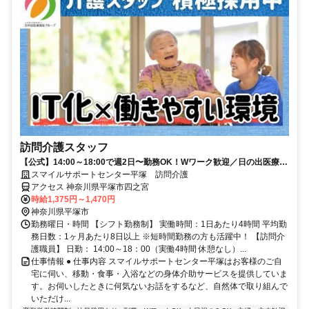
訪問介護スタッフ
【公式】14:00～18:00で週2日〜勤務OK！Wワーク歓迎／日の出医療福
祉グループ
スマイルサポートセンター平塚 訪問介護
アクセス 神奈川県平塚市四之宮
時給1,375円～1,470円
神奈川県平塚市
勤務曜日・時間 【シフト勤務制】 実働時間：1日あたり4時間 平均勤
務日数：1ヶ月あたり8日以上 ※短時間勤務の方も活躍中！ 【訪問介
護職員】 日勤： 14:00～18：00（実働4時間 休憩なし）...
仕事情報 ● 仕事内容 スマイルサポートセンター平塚はお客様のご自
宅に伺い、移動・食事・入浴などの身体介助サービスを提供していま
す。お伺いしたときに何気ないお話をするなど、自然体で取り組んで
いただけ...