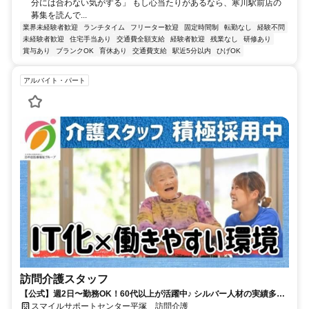
分には合わない気がする」 もし心当たりがあるなら、寒川駅前店の
募集を読んで...
業界未経験者歓迎
ランチタイム
フリーター歓迎
固定時間制
転勤なし
経験不問
未経験者歓迎
住宅手当あり
交通費全額支給
経験者歓迎
残業なし
研修あり
賞与あり
ブランクOK
育休あり
交通費支給
駅近5分以内
ひげOK
アルバイト・パート
訪問介護スタッフ
【公式】週2日〜勤務OK！60代以上が活躍中♪ シルバー人材の実績多数
／日の出医療福祉グループ
スマイルサポートセンター平塚 訪問介護