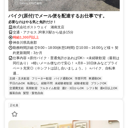
バイク(原付)でメール便を配達するお仕事です。
必要なのはやる気と免許だけ！
株式会社ポストウェイ 湘南支店
交通・アクセス JR寒川駅から徒歩15分
時給1,300円以上
神奈川県高座郡
勤務時間詳細 ⏰9:00～18:00(休憩1時間) ⏰10:00～16:00など様々 契
約更新期間：3か月
仕事内容 ⭐原付バイク・普通免許があればOK✨ ⭐未経験歓迎（最初は
同行あり） ⭐軽いメール便なので安心！ ⭐月8～10日休みなどプライ
ベート充実◎（※シフトは話し合いましょう。） ⭐バイク、自転車
通...
主婦・主夫歓迎
フリーター歓迎
バイク通勤OK
学歴不問
車通勤OK
平日のみOK
転勤なし
経験不問
未経験者歓迎
経験者歓迎
ブランクOK
交通費支給
長期歓迎
フルタイム歓迎
週2・3日からOK
シフト制
週4日以上OK
服装自由
髪型・髪色自由
正社員