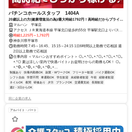
パチンコホールスタッフ 1404A
20歳以上の方(健康増進法の為)/最大時給1792円！高時給だからプライベ
ートを優先してもしっかり稼げる！ミニボーナスも有【履歴書不要】
マルハン 平塚店
アクセス ＪＲ東海道本線 平塚北口徒歩約55分 平塚駅北口よりバス
「ふじみ園前」下車、129号線四之宮交番近く
時給1,225円～1,792円
神奈川県平塚市
勤務時間 7:45～16:45、15:15～24:15 1日6時間以上勤務で応相談 週
2日以上勤務で応相談
仕事内容 ＜マルハンおすすめポイント＞ ◎｡+.*◎｡+.*◎｡+.*◎｡+.*◎｡
+.*◎ 夏は涼しい室内で快適バイト♪ お盆明けからの勤務もOK！ ◎｡
+.*◎｡+.*◎｡+.*◎｡+.*◎｡+....
制服あり
扶養内勤務OK
副業・WワークOK
フリーター歓迎
バイク通勤OK
シフト自由
学歴不問
車通勤OK
学生歓迎
未経験者歓迎
午前
経験者歓迎
ネイルOK
夜間
研修あり
夕方
ブランクOK
交通費支給
長期歓迎
週2・3日からOK
同じ企業の求人
アルバイト・パート