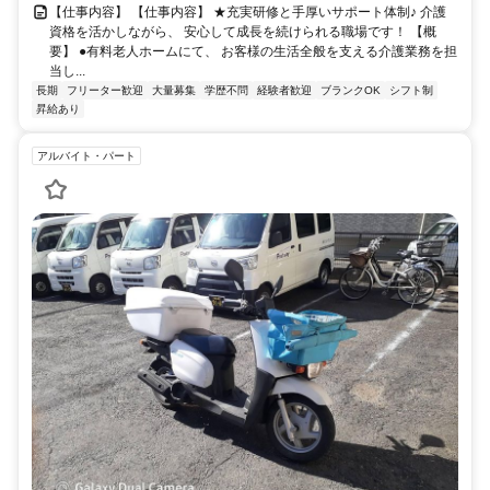
【仕事内容】 【仕事内容】 ★充実研修と手厚いサポート体制♪ 介護
資格を活かしながら、 安心して成長を続けられる職場です！ 【概
要】 ●有料老人ホームにて、 お客様の生活全般を支える介護業務を担
当し...
長期
フリーター歓迎
大量募集
学歴不問
経験者歓迎
ブランクOK
シフト制
昇給あり
アルバイト・パート