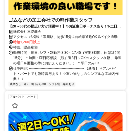
ゴムなどの加工会社での軽作業スタッフ
【20～60代の幅広い方が活躍中！】✨お誕生日ボーナスあり！✨土日祝
休み✅️未経験OK！✅️昇給あり✅️ゴムのカットなどのカンタンな作業✅️
株式会社三協商会
アクセス: 相模線「寒川駅」徒歩15分 #自転車通勤OK #バイク通勤OK
-----------------------------------------------------
時給1,260円以上
神奈川県高座郡
勤務時間・曜日: シフト制勤務 8:30～17:45（実働8時間、休憩1時間
15分） ＊時間・曜日応相談 （現在週3日～OKのスタッフ在籍、 希望
の曜日を面接の際にお伝えください。） ＊平日のみOK...
仕事内容: ----------------------------------------------- 【新着】 ✧アルバイ
ト・パートでも臨時賞与あり！ ✧重い物なしのシンプルな工場内作
業！ ✧...
残業なし
週2・3日からOK
シフト制
昇給あり
アルバイト・パート