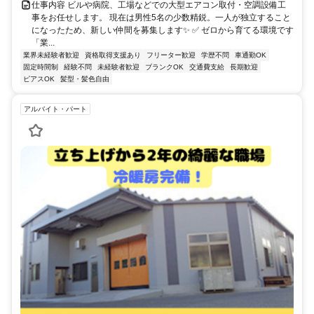
仕事内容 ビルや病院、工場などでの大型エアコン取付・空調設備工
事をお任せします。 現在は男性5名の少数精鋭。一人が独立すること
になったため、新しい仲間を募集します✨ ✅ ゼロから育てる環境です
「業...
業界未経験者歓迎
資格取得支援あり
フリーター歓迎
学歴不問
車通勤OK
固定時間制
経験不問
未経験者歓迎
ブランクOK
交通費支給
長期歓迎
ピアスOK
髪型・髪色自由
アルバイト・パート