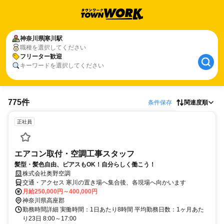
神奈川県
寒川駅
職種を選択してください
フリーター歓迎
キーワードを選択してください
775件
条件保存
関連度順
正社員
エアコン取付・空調工事スタッフ
髪型・髪色自由、ピアスもOK！自分らしく働こう！
株式会社奥野空調
交通・アクセス 寒川の置き場へ集合後、各現場へ向かいます
月給250,000円～400,000円
神奈川県高座郡
勤務時間詳細 実働時間：1日あたり8時間 平均勤務日数：1ヶ月あた
り23日 8:00～17:00