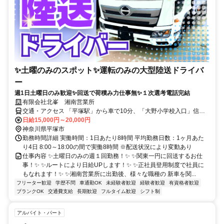
✨土曜のみのスポット✨運転のみの大型陸送ドライバ
ー
週1日土曜日のみ歓迎✨回送で荷積み力仕事無✨１次選考電話完結
有限会社北峯 湘南営業所
交通・アクセス 「平塚駅」から車で10分、「大野小学校入口」信号
目の前
日給15,000円～20,000円
神奈川県平塚市
勤務時間詳細 実働時間：1日あたり8時間 平均勤務日数：1ヶ月あた
り4日 8:00～18:00の間で実働8時間 ※配送状況により変動あり
仕事内容 ✨土曜日のみの週１回勤務！✨ ✨関東一円に回送するお仕
事！✨ ✨ルートにより日給UPします！✨ ✨正社員登用制度で社員に
もなれます！✨ ✨湘南営業所に出勤後、様々な職種の 新車を関...
フリーター歓迎
学歴不問
車通勤OK
未経験者歓迎
経験者歓迎
有資格者歓迎
ブランクOK
交通費支給
長期歓迎
フルタイム歓迎
シフト制
アルバイト・パート