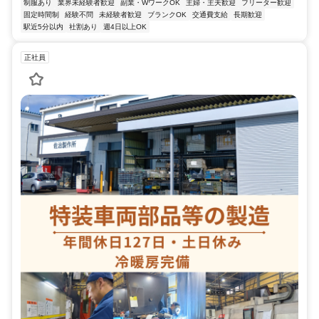
制服あり
業界未経験者歓迎
副業・WワークOK
主婦・主夫歓迎
フリーター歓迎
固定時間制
経験不問
未経験者歓迎
ブランクOK
交通費支給
長期歓迎
駅近5分以内
社割あり
週4日以上OK
正社員