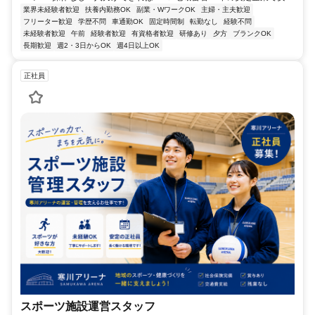
業界未経験者歓迎
扶養内勤務OK
副業・WワークOK
主婦・主夫歓迎
フリーター歓迎
学歴不問
車通勤OK
固定時間制
転勤なし
経験不問
未経験者歓迎
午前
経験者歓迎
有資格者歓迎
研修あり
夕方
ブランクOK
長期歓迎
週2・3日からOK
週4日以上OK
正社員
スポーツ施設運営スタッフ