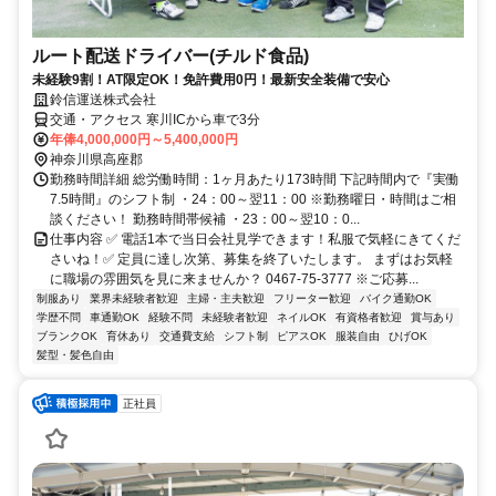
ルート配送ドライバー(チルド食品)
未経験9割！AT限定OK！免許費用0円！最新安全装備で安心
鈴信運送株式会社
交通・アクセス 寒川ICから車で3分
年俸4,000,000円～5,400,000円
神奈川県高座郡
勤務時間詳細 総労働時間：1ヶ月あたり173時間 下記時間内で『実働
7.5時間』のシフト制 ・24：00～翌11：00 ※勤務曜日・時間はご相
談ください！ 勤務時間帯候補 ・23：00～翌10：0...
仕事内容 ✅ 電話1本で当日会社見学できます！私服で気軽にきてくだ
さいね！✅ 定員に達し次第、募集を終了いたします。 まずはお気軽
に職場の雰囲気を見に来ませんか？ 0467-75-3777 ※ご応募...
制服あり
業界未経験者歓迎
主婦・主夫歓迎
フリーター歓迎
バイク通勤OK
学歴不問
車通勤OK
経験不問
未経験者歓迎
ネイルOK
有資格者歓迎
賞与あり
ブランクOK
育休あり
交通費支給
シフト制
ピアスOK
服装自由
ひげOK
髪型・髪色自由
正社員