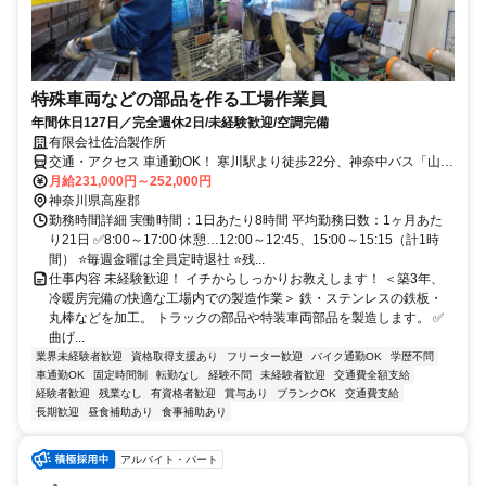
特殊車両などの部品を作る工場作業員
年間休日127日／完全週休2日/未経験歓迎/空調完備
有限会社佐治製作所
交通・アクセス 車通勤OK！ 寒川駅より徒歩22分、神奈中バス「山伏
塚」駅より徒歩5分、茅ヶ崎駅より車で15分、寒川駅より車で7分
月給231,000円～252,000円
神奈川県高座郡
勤務時間詳細 実働時間：1日あたり8時間 平均勤務日数：1ヶ月あた
り21日 ✅8:00～17:00 休憩…12:00～12:45、15:00～15:15（計1時
間） ⭐毎週金曜は全員定時退社 ⭐残...
仕事内容 未経験歓迎！ イチからしっかりお教えします！ ＜築3年、
冷暖房完備の快適な工場内での製造作業＞ 鉄・ステンレスの鉄板・
丸棒などを加工。 トラックの部品や特装車両部品を製造します。 ✅
曲げ...
業界未経験者歓迎
資格取得支援あり
フリーター歓迎
バイク通勤OK
学歴不問
車通勤OK
固定時間制
転勤なし
経験不問
未経験者歓迎
交通費全額支給
経験者歓迎
残業なし
有資格者歓迎
賞与あり
ブランクOK
交通費支給
長期歓迎
昼食補助あり
食事補助あり
アルバイト・パート