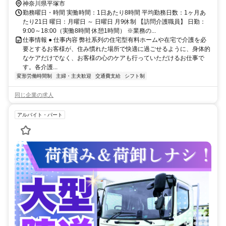
神奈川県平塚市
勤務曜日・時間 実働時間：1日あたり8時間 平均勤務日数：1ヶ月あ
たり21日 曜日：月曜日 ～ 日曜日 月9休制 【訪問介護職員】 日勤：
9:00～18:00（実働8時間 休憩1時間） ※業務の...
仕事情報 ● 仕事内容 弊社系列の住宅型有料ホームや在宅で介護を必
要とするお客様が、住み慣れた場所で快適に過ごせるように、身体的
なケアだけでなく、お客様の心のケアも行っていただけるお仕事で
す。各介護...
変形労働時間制
主婦・主夫歓迎
交通費支給
シフト制
同じ企業の求人
アルバイト・パート