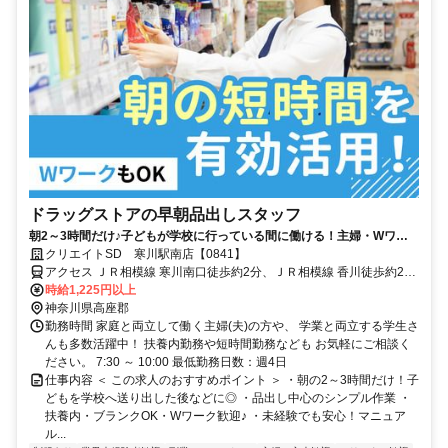
ドラッグストアの早朝品出しスタッフ
朝2～3時間だけ♪子どもが学校に行っている間に働ける！主婦・Wワー
ク活躍中
クリエイトSD 寒川駅南店【0841】
アクセス ＪＲ相模線 寒川南口徒歩約2分、ＪＲ相模線 香川徒歩約22
分、ＪＲ相模線 宮山徒歩約26分
時給1,225円以上
神奈川県高座郡
勤務時間 家庭と両立して働く主婦(夫)の方や、 学業と両立する学生さ
んも多数活躍中！ 扶養内勤務や短時間勤務なども お気軽にご相談く
ださい。 7:30 ～ 10:00 最低勤務日数：週4日
仕事内容 ＜ この求人のおすすめポイント ＞ ・朝の2～3時間だけ！子
どもを学校へ送り出した後などに◎ ・品出し中心のシンプル作業 ・
扶養内・ブランクOK・Wワーク歓迎♪ ・未経験でも安心！マニュア
ル...