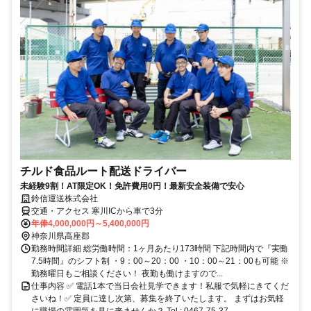
チルド食品ルート配送ドライバー
未経験9割！AT限定OK！免許費用0円！最新安全装備で安心
鈴信運送株式会社
交通・アクセス 寒川ICから車で3分
年俸4,000,000円～5,400,000円
神奈川県高座郡
勤務時間詳細 総労働時間：1ヶ月あたり173時間 下記時間内で『実働
7.5時間』のシフト制 ・9：00～20：00 ・10：00～21：00も可能 ※
勤務曜日もご相談ください！ 夜勤も働けますので...
仕事内容 ✅ 電話1本で当日会社見学できます！私服で気軽にきてくだ
さいね！✅ 定員に達し次第、募集を終了いたします。 まずはお気軽