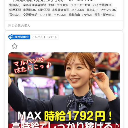
に職場の雰囲気を見に来ませんか？ Tel : 0467-75-37...
制服あり
業界未経験者歓迎
主婦・主夫歓迎
フリーター歓迎
バイク通勤OK
学歴不問
車通勤OK
経験不問
未経験者歓迎
ネイルOK
賞与あり
ブランクOK
育休あり
交通費支給
シフト制
ピアスOK
服装自由
ひげOK
髪型・髪色自由
同じ企業の求人
アルバイト・パート