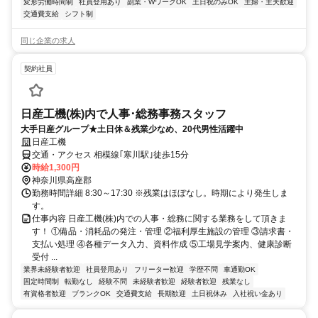
変形労働時間制
社員登用あり
副業・WワークOK
土日祝のみOK
主婦・主夫歓迎
交通費支給
シフト制
同じ企業の求人
契約社員
日産工機(株)内で人事･総務事務スタッフ
大手日産グループ★土日休＆残業少なめ、20代男性活躍中
日産工機
交通・アクセス 相模線｢寒川駅｣徒歩15分
時給1,300円
神奈川県高座郡
勤務時間詳細 8:30～17:30 ※残業はほぼなし。時期により発生しま
す。
仕事内容 日産工機(株)内での人事・総務に関する業務をして頂きま
す！ ①備品・消耗品の発注・管理 ②福利厚生施設の管理 ③請求書・
支払い処理 ④各種データ入力、資料作成 ⑤工場見学案内、健康診断
受付 ...
業界未経験者歓迎
社員登用あり
フリーター歓迎
学歴不問
車通勤OK
固定時間制
転勤なし
経験不問
未経験者歓迎
経験者歓迎
残業なし
有資格者歓迎
ブランクOK
交通費支給
長期歓迎
土日祝休み
入社祝い金あり