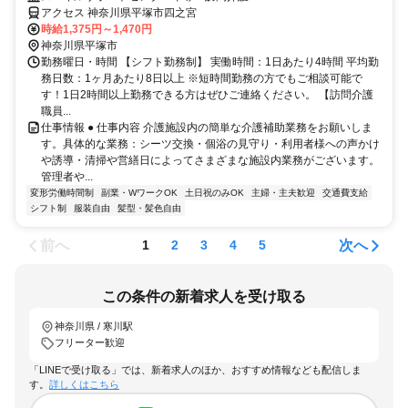
アクセス 神奈川県平塚市四之宮
時給1,375円～1,470円
神奈川県平塚市
勤務曜日・時間 【シフト勤務制】 実働時間：1日あたり4時間 平均勤
務日数：1ヶ月あたり8日以上 ※短時間勤務の方でもご相談可能で
す！1日2時間以上勤務できる方はぜひご連絡ください。 【訪問介護
職員...
仕事情報 ● 仕事内容 介護施設内の簡単な介護補助業務をお願いしま
す。具体的な業務：シーツ交換・個浴の見守り・利用者様への声かけ
や誘導・清掃や営繕日によってさまざまな施設内業務がございます。
管理者や...
変形労働時間制
副業・WワークOK
土日祝のみOK
主婦・主夫歓迎
交通費支給
シフト制
服装自由
髪型・髪色自由
前へ
次へ
1
2
3
4
5
この条件の新着求人を受け取る
神奈川県 / 寒川駅
フリーター歓迎
「LINEで受け取る」では、新着求人のほか、おすすめ情報なども配信しま
す。
詳しくはこちら