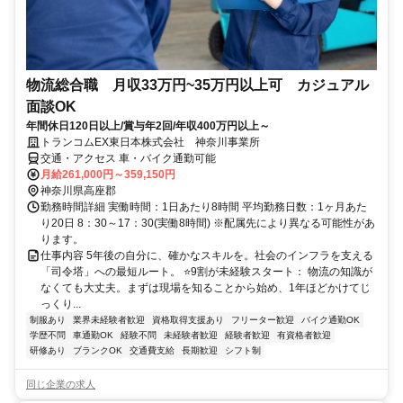
物流総合職 月収33万円~35万円以上可 カジュアル
面談OK
年間休日120日以上/賞与年2回/年収400万円以上～
トランコムEX東日本株式会社 神奈川事業所
交通・アクセス 車・バイク通勤可能
月給261,000円～359,150円
神奈川県高座郡
勤務時間詳細 実働時間：1日あたり8時間 平均勤務日数：1ヶ月あた
り20日 8：30～17：30(実働8時間) ※配属先により異なる可能性があ
ります。
仕事内容 5年後の自分に、確かなスキルを。社会のインフラを支える
「司令塔」への最短ルート。 ⭐9割が未経験スタート： 物流の知識が
なくても大丈夫。まずは現場を知ることから始め、1年ほどかけてじ
っくり...
制服あり
業界未経験者歓迎
資格取得支援あり
フリーター歓迎
バイク通勤OK
学歴不問
車通勤OK
経験不問
未経験者歓迎
経験者歓迎
有資格者歓迎
研修あり
ブランクOK
交通費支給
長期歓迎
シフト制
同じ企業の求人