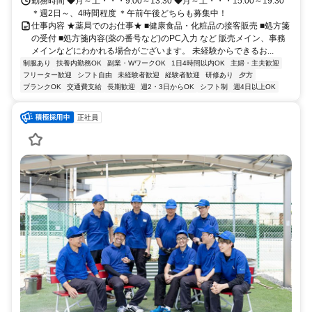
勤務時間 ◆月～土・・・9:00～13:30 ◆月～土・・・15:00～19:30
＊週2日～、4時間程度 ＊午前午後どちらも募集中！
仕事内容 ★薬局でのお仕事★ ■健康食品・化粧品の接客販売 ■処方箋
の受付 ■処方箋内容(薬の番号など)のPC入力 など 販売メイン、事務
メインなどにわかれる場合がございます。 未経験からできるお...
制服あり
扶養内勤務OK
副業・WワークOK
1日4時間以内OK
主婦・主夫歓迎
フリーター歓迎
シフト自由
未経験者歓迎
経験者歓迎
研修あり
夕方
ブランクOK
交通費支給
長期歓迎
週2・3日からOK
シフト制
週4日以上OK
正社員