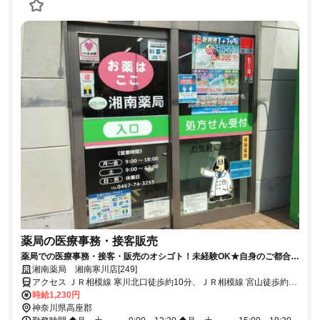
薬局の医療事務・接客販売
薬局での医療事務・接客・販売のオシゴト！未経験OK★自身のご都合に
合わせた働き方が可能です！
湘南薬局 湘南寒川店[249]
アクセス ＪＲ相模線 寒川北口徒歩約10分、ＪＲ相模線 宮山徒歩約24
分、ＪＲ相模線 香川徒歩約27分 「寒川駅」より徒歩10分
時給1,230円
神奈川県高座郡