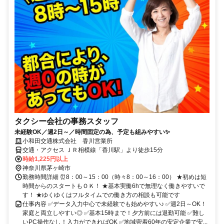
タクシー会社の事務スタッフ
未経験OK／週2日～／時間固定の為、予定も組みやすい✨
小和田交通株式会社 香川営業所
交通・アクセス ＪＲ相模線「香川駅」より徒歩15分
時給1,225円以上
神奈川県茅ヶ崎市
勤務時間詳細 ⏰8：00～15：00（時々8：00～16：00） ★初めは短
時間からのスタートもＯＫ！ ★基本実働6hで無理なく働きやすいで
す！ ★ゆくゆくはフルタイムでの働き方の相談も可能です
仕事内容 ✅データ入力中心で未経験でも始めやすい♪ ✅週2日～OK！
家庭と両立しやすい◎ ✅基本15時まで！夕方前には退勤可能 ✅難し
いPC操作なし！入力ができればOK ✅地域密着60年の安定企業で安...