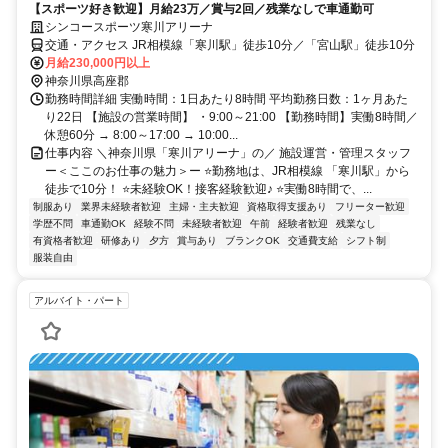
【スポーツ好き歓迎】月給23万／賞与2回／残業なしで車通勤可
シンコースポーツ寒川アリーナ
交通・アクセス JR相模線「寒川駅」徒歩10分／「宮山駅」徒歩10分
月給230,000円以上
神奈川県高座郡
勤務時間詳細 実働時間：1日あたり8時間 平均勤務日数：1ヶ月あた
り22日 【施設の営業時間】 ・9:00～21:00 【勤務時間】実働8時間／
休憩60分 → 8:00～17:00 → 10:00...
仕事内容 ＼神奈川県「寒川アリーナ」の／ 施設運営・管理スタッフ
ー＜ここのお仕事の魅力＞ー ⭐勤務地は、JR相模線 「寒川駅」から
徒歩で10分！ ⭐未経験OK！接客経験歓迎♪ ⭐実働8時間で、...
制服あり
業界未経験者歓迎
主婦・主夫歓迎
資格取得支援あり
フリーター歓迎
学歴不問
車通勤OK
経験不問
未経験者歓迎
午前
経験者歓迎
残業なし
有資格者歓迎
研修あり
夕方
賞与あり
ブランクOK
交通費支給
シフト制
服装自由
アルバイト・パート