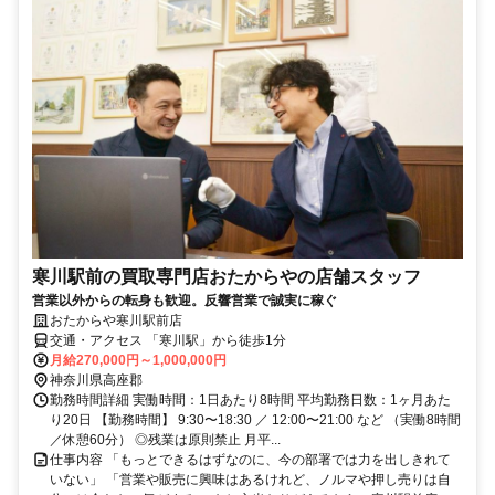
寒川駅前の買取専門店おたからやの店舗スタッフ
営業以外からの転身も歓迎。反響営業で誠実に稼ぐ
おたからや寒川駅前店
交通・アクセス 「寒川駅」から徒歩1分
月給270,000円～1,000,000円
神奈川県高座郡
勤務時間詳細 実働時間：1日あたり8時間 平均勤務日数：1ヶ月あた
り20日 【勤務時間】 9:30〜18:30 ／ 12:00〜21:00 など （実働8時間
／休憩60分） ◎残業は原則禁止 月平...
仕事内容 「もっとできるはずなのに、今の部署では力を出しきれて
いない」 「営業や販売に興味はあるけれど、ノルマや押し売りは自