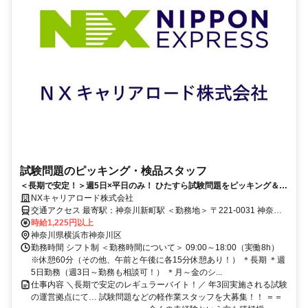
試験問題のピッキング・検品スタッフ
＜長期で安定！＞週5日×平日のみ！ ひたすら試験問題をピッキング＆検
品・運搬するダケ！
NXキャリアロード株式会社
交通アクセス 最寄駅：神奈川新町駅 ＜勤務地＞ 〒221-0031 神奈川
県横浜市神奈川区新浦島町 ＜アクセス＞ 「神奈川新町駅」より徒歩3
時給1,225円以上
分 ★駅チカで通勤ラクラク！
神奈川県横浜市神奈川区
勤務時間 シフト制 ＜勤務時間について＞ 09:00～18:00（実働8h）
※休憩60分（その他、午前と午後に各15分休憩あり！） ＊長期 ＊週
5日勤務（週3日～勤務も相談可！） ＊月～金のシ...
仕事内容 ＼長期で安定のレギュラーバイト！／ 年3回実施される試験
の運営拠点にて… 試験問題などの軽作業スタッフを大募集！！ ＝＝