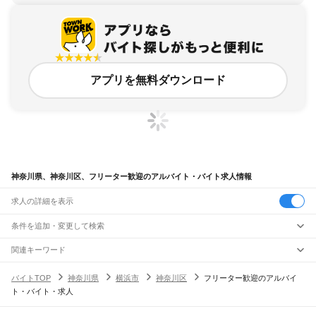
アプリを無料ダウンロード
神奈川県、神奈川区、フリーター歓迎のアルバイト・バイト求人情報
求人の詳細を表示
条件を追加・変更して検索
市区町村を追加・変更
関連キーワード
神奈川県 横浜市 フリーター歓迎 日雇い
神奈川県 横浜市 フリーター歓迎 郵便局
神奈川県
駅を追加・変更
バイトTOP
神奈川県
横浜市
神奈川区
フリーター歓迎のアルバイ
神奈川県 横浜市 フリーター歓迎 農業
神奈川県
すべて
ト・バイト・求人
神奈川県 横浜市 鶴見区 フリーター歓迎 在宅
横浜市
すべて
職種を追加・変更
JR東海道本線(東京～熱海)
神奈川県 横浜市 フリーター歓迎 動物
鶴見区
神奈川区
西区
中区
南区
保土ケ谷区
磯子区
金沢区
港北区
戸塚区
港南区
川崎駅
横浜駅
戸塚駅
大船駅
藤沢駅
辻堂駅
茅ケ崎駅
平塚駅
大磯駅
二宮駅
国府津駅
飲食・フードサービス
旭区
緑区
瀬谷区
栄区
泉区
青葉区
都筑区