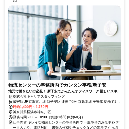
物流センターの事務所内でカンタン事務/新子安
地元で働きたい方必見！ 新子安でかんたんオフィスワーク 難しいスキル
不要♪ PC操作が出来ればOK◎
株式会社キャリアスタッフィング
最寄駅 JR京浜東北線 新子安駅 徒歩で5分 京急本線 子安駅 徒歩で15
分 JR横浜線 大口駅 徒歩で20分 最寄駅備考 【ご応募】 面接はお家で
時給1,400円～1,750円
できるＷＥＢ面接がオススメです。 お気軽にお電話ください
神奈川県横浜市神奈川区
勤務時間 9:00～18:00（実働8時間 休憩60分）
仕事内容 キレイな物流センターの事務所内で 一般事務のお仕事彡 デ
ータ入力や、電話対応、 書類の作成やチェックなどの業務です ≪具