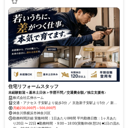
住宅リフォームスタッフ
未経験歓迎＜基本土日休＞学歴不問／交通費全額／独立支援有♪
株式会社広伸ホーム
交通・アクセス 子安駅より徒歩3分 ／ 京急新子安駅より5分 ／ 新子
安駅より8分
月給230,000円～500,000円
神奈川県横浜市神奈川区
勤務時間詳細 実働時間：1日あたり8時間 平均勤務日数：1ヶ月あた
り20日 〜 22日 ■勤務時間 ・9:00～18:00(実働8h/休憩1h) ■1日の流れ