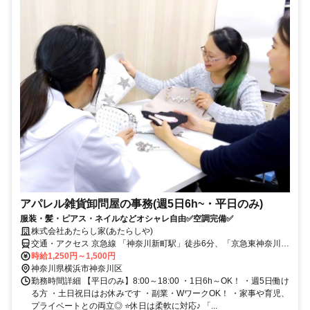
アパレル雑貨卸問屋の事務(週5日6h~・平日のみ)
服装・髪・ピアス・ネイルなどオシャレ自由✅空調完備✅
株式会社あたらし家(あたらしや)
交通・アクセス 京急線 「神奈川新町駅」徒歩6分、「京急東神奈川
駅」徒歩10分、JR「東神奈川駅」徒歩9分
時給1,250円～1,500円
神奈川県横浜市神奈川区
勤務時間詳細 【平日のみ】8:00～18:00 ・1日6h～OK！ ・週5日働け
る方 ・土日祝日はお休みです ・副業・WワークOK！ ・家事や育児、
プライベートとの両立◎ ⭐休日は柔軟に対応♪ 「...