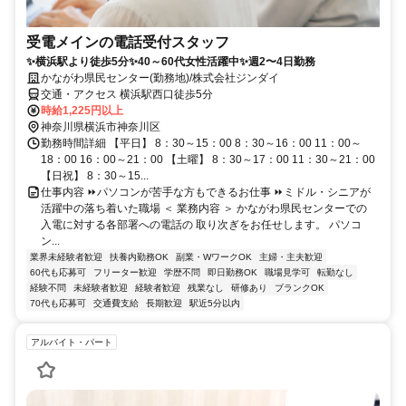
受電メインの電話受付スタッフ
✨横浜駅より徒歩5分✨40～60代女性活躍中✨週2〜4日勤務
かながわ県民センター(勤務地)/株式会社ジンダイ
交通・アクセス 横浜駅西口徒歩5分
時給1,225円以上
神奈川県横浜市神奈川区
勤務時間詳細 【平日】 8：30～15：00 8：30～16：00 11：00～
18：00 16：00～21：00 【土曜】 8：30～17：00 11：30～21：00
【日祝】 8：30～15...
仕事内容 ⏩パソコンが苦手な方もできるお仕事 ⏩ミドル・シニアが
活躍中の落ち着いた職場 ＜ 業務内容 ＞ かながわ県民センターでの
入電に対する各部署への電話の 取り次ぎをお任せします。 パソコ
ン...
業界未経験者歓迎
扶養内勤務OK
副業・WワークOK
主婦・主夫歓迎
60代も応募可
フリーター歓迎
学歴不問
即日勤務OK
職場見学可
転勤なし
経験不問
未経験者歓迎
経験者歓迎
残業なし
研修あり
ブランクOK
70代も応募可
交通費支給
長期歓迎
駅近5分以内
アルバイト・パート