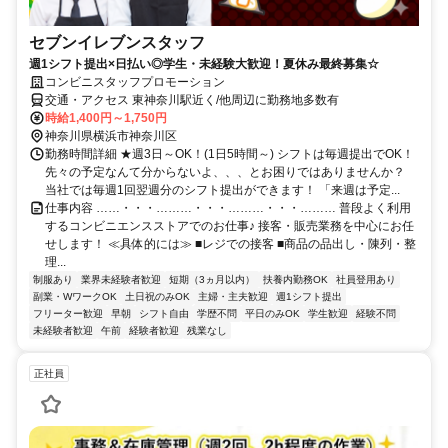
セブンイレブンスタッフ
週1シフト提出×日払い◎学生・未経験大歓迎！夏休み最終募集☆
コンビニスタッフプロモーション
交通・アクセス 東神奈川駅近く/他周辺に勤務地多数有
時給1,400円～1,750円
神奈川県横浜市神奈川区
勤務時間詳細 ★週3日～OK！(1日5時間～) シフトは毎週提出でOK！
先々の予定なんて分からないよ、、、とお困りではありませんか？
当社では毎週1回翌週分のシフト提出ができます！ 「来週は予定...
仕事内容 ……・・・………・・・………・・・……… 普段よく利用
するコンビニエンスストアでのお仕事♪ 接客・販売業務を中心にお任
せします！ ≪具体的には≫ ■レジでの接客 ■商品の品出し・陳列・整
理...
制服あり
業界未経験者歓迎
短期（3ヵ月以内）
扶養内勤務OK
社員登用あり
副業・WワークOK
土日祝のみOK
主婦・主夫歓迎
週1シフト提出
フリーター歓迎
早朝
シフト自由
学歴不問
平日のみOK
学生歓迎
経験不問
未経験者歓迎
午前
経験者歓迎
残業なし
正社員