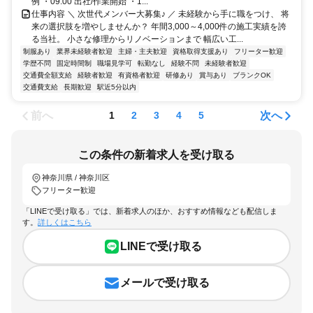
例 ・09:00 出社/作業開始 ・1...
仕事内容 ＼ 次世代メンバー大募集♪ ／ 未経験から手に職をつけ、 将
来の選択肢を増やしませんか？ 年間3,000～4,000件の施工実績を誇
る当社。 小さな修理からリノベーションまで 幅広い工...
制服あり
業界未経験者歓迎
主婦・主夫歓迎
資格取得支援あり
フリーター歓迎
学歴不問
固定時間制
職場見学可
転勤なし
経験不問
未経験者歓迎
交通費全額支給
経験者歓迎
有資格者歓迎
研修あり
賞与あり
ブランクOK
交通費支給
長期歓迎
駅近5分以内
前へ
次へ
1
2
3
4
5
この条件の新着求人を受け取る
神奈川県 / 神奈川区
フリーター歓迎
「LINEで受け取る」では、新着求人のほか、おすすめ情報なども配信しま
す。
詳しくはこちら
LINEで受け取る
メールで受け取る