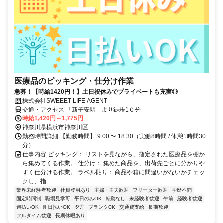
医療品のピッキング・仕分け作業
急募！【時給1420円！】土日祝休みでプライベートも充実◎
株式会社SWEEET LIFE AGENT
交通・アクセス 「新子安駅」より徒歩1０分
時給1,420円～1,775円
神奈川県横浜市神奈川区
勤務時間詳細 【勤務時間】 9:00 〜 18:30（実働8時間 / 休憩1時間30
分）
仕事内容 ピッキング： リストを見ながら、指定された医療品を棚か
ら集めてくる作業。 仕分け： 集めた商品を、出荷先ごとに分かりや
すく仕分ける作業。 ラベル貼り： 商品や箱に間違いがないかチェッ
クし、指...
業界未経験者歓迎
社員登用あり
主婦・主夫歓迎
フリーター歓迎
学歴不問
固定時間制
職場見学可
平日のみOK
転勤なし
未経験者歓迎
午前
経験者歓迎
週払いOK
即日払いOK
夕方
ブランクOK
交通費支給
長期歓迎
フルタイム歓迎
長期休暇あり