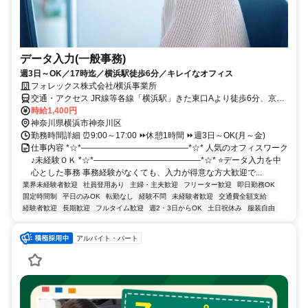
データ入力(一般事務)
週3日～OK／17時迄／横浜駅徒歩6分／キレイなオフィス
フォレックス株式会社/横浜事業所
交通・アクセス JR線等各線「横浜駅」きた東口Aより徒歩6分、京浜
急行「神奈川」駅より徒歩4分 交通費全額支給
時給1,400円
神奈川県横浜市神奈川区
勤務時間詳細 ⏰9:00～17:00 ⏩休憩1時間 ⏩週3日～OK(月～金)
仕事内容 *☆*―――――――――――――*☆* 人気のオフィスワーク
♪未経験ＯＫ *☆*―――――――――――――*☆* ⭐データ入力を中
心とした事務 事務経験がなくても、入力が得意な方大歓迎で...
業界未経験者歓迎
社員登用あり
主婦・主夫歓迎
フリーター歓迎
即日勤務OK
固定時間制
平日のみOK
転勤なし
経験不問
未経験者歓迎
交通費全額支給
経験者歓迎
長期歓迎
フルタイム歓迎
週2・3日からOK
土日祝休み
服装自由
アルバイト・パート