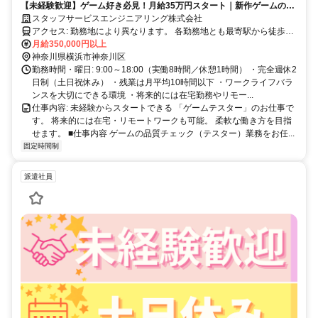
【未経験歓迎】ゲーム好き必見！月給35万円スタート｜新作ゲームの品
質チェック｜土日祝休み｜将来的にリモートワーク可能
スタッフサービスエンジニアリング株式会社
アクセス: 勤務地により異なります。 各勤務地とも最寄駅から徒歩圏
内のオフィスが中心です。 公共交通機関を利用して通勤いただけま
月給350,000円以上
す。
神奈川県横浜市神奈川区
勤務時間・曜日: 9:00～18:00（実働8時間／休憩1時間） ・完全週休2
日制（土日祝休み） ・残業は月平均10時間以下 ・ワークライフバラ
ンスを大切にできる環境 ・将来的には在宅勤務やリモー...
仕事内容: 未経験からスタートできる 「ゲームテスター」のお仕事で
す。 将来的には在宅・リモートワークも可能。 柔軟な働き方を目指
せます。 ■仕事内容 ゲームの品質チェック（テスター）業務をお任...
固定時間制
派遣社員