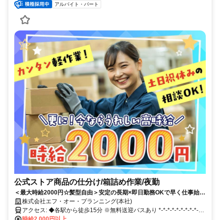
アルバイト・パート
公式ストア商品の仕分け/箱詰め作業/夜勤
＜最大時給2000円☆髪型自由＞安定の長期×即日勤務OKで早く仕事始め
られる★小型商品ばかりのコツコツ作業。冷暖房完備の休憩室や食堂併
株式会社エフ・オー・プランニング(本社)
設！交通費負担は0円!!今だけの時給UPキャンペーン実施！
アクセス: ◆各駅から徒歩15分 ※無料送迎バスあり *-*-*-*-*-*-*-*-*-*-
*-*-*-*-*-*-*-*-*-*-*-*-*-*-*
時給2,000円以上