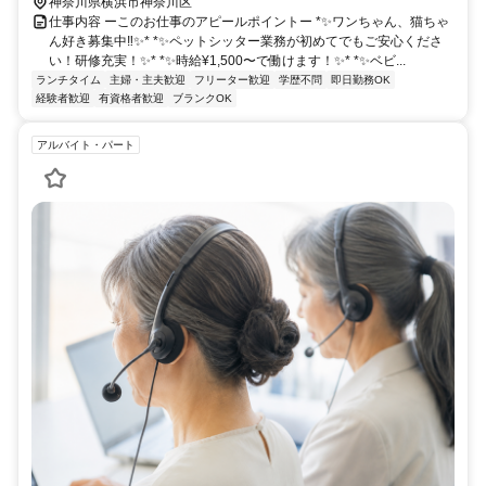
神奈川県横浜市神奈川区
仕事内容 ーこのお仕事のアピールポイントー *✨ワンちゃん、猫ちゃ
ん好き募集中‼✨* *✨ペットシッター業務が初めてでもご安心くださ
い！研修充実！✨* *✨時給¥1,500〜で働けます！✨* *✨ベビ...
ランチタイム
主婦・主夫歓迎
フリーター歓迎
学歴不問
即日勤務OK
経験者歓迎
有資格者歓迎
ブランクOK
アルバイト・パート