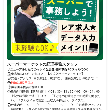
スーパーマーケットの経理事務スタッフ
リニューアルしたてのキレイな店舗♪基本的なPCスキルでOK
食品館あおば 六角橋店 【株式会社ビック・ライズ】
交通・アクセス ｢白楽駅｣より徒歩3分、｢東白楽駅｣より徒歩7分 ＊自
転車通勤OK
時給1,250円以上
神奈川県横浜市神奈川区
勤務時間詳細 【勤務時間】 ☆08：30～13：30 ☆09：00～14：00
上記の時間帯で週3日～OK！ 「子どものお迎えまでの時間で働きた
い」 「フルタイムで安定した収入を得たい」 ライフス...
仕事内容 ゜+.――゜+.――゜+.――゜+.――゜+. 【 短時間OK×シフト
融通OK 】 →育児の合間に働く主婦さんも活躍中♪ スキマ時間を活か