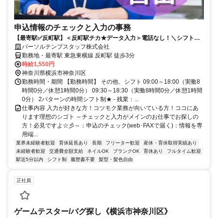
申込情報のチェックと入力の事務
【最寄駅✅反町駅】＜反町駅チカ★データ入力＞電話なし！＼シフト勤
務で働こう／
パーソルテンプスタッフ株式会社
勤務地・最寄駅 東急東横線 反町駅 徒歩3分
時給1,550円
神奈川県横浜市神奈川区
勤務時間・期間 【勤務時間】 その他、シフト 09:00～18:00（実働8
時間0分／休憩1時間0分） 09:30～18:30（実働8時間0分／休憩1時間
0分） 2パターンの時間シフト制★ - 残業：...
仕事内容 入力が好きな方！コツモク業務が向いている方！ココにあ
ります理想のシゴト ～チェックと入力がメインのお仕事でお探しの
方！必見ですよ☆彡～：申込のチェック(web･FAXで届く)：情報を専
用端...
業界未経験者歓迎
育休延長あり
長期
フリーター歓迎
産休・育休取得実績あり
未経験者歓迎
交通費全額支給
ネイルOK
ブランクOK
育休あり
フルタイム歓迎
駅近5分以内
シフト制
履歴書不要
髪型・髪色自由
正社員
ゲームテスター/バグ探し《横浜市神奈川区》