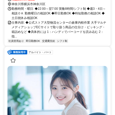
神奈川県横浜市神奈川区
勤務時間・曜日: ◆22:00～翌7:00 実働8時間/シフト制 ◆週3・4日～
相談ＯＫ 勤務曜日の相談OK ◆即日勤務OK ◆時短勤務の相談OK ◆
土日祝休み相談OK
仕事内容: ◆公式ストア大型物流センターの倉庫内軽作業 大手マルチ
メディアショップECサイトで取り扱う商品の仕分け・ピッキング・
箱詰めなど ◆具体的には 1：ハンディでバーコードを読み込む 2：
指...
社員登用あり
即日勤務OK
交通費支給
シフト制
アルバイト・パート