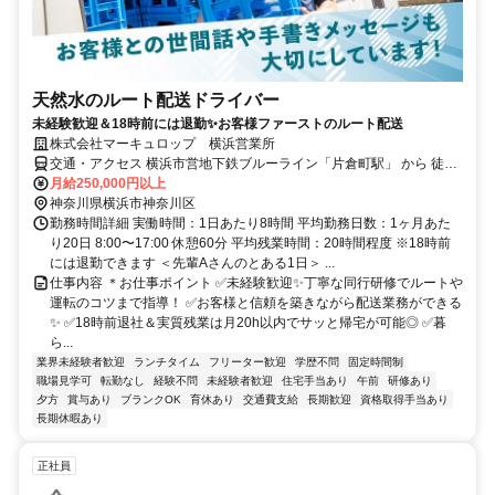
天然水のルート配送ドライバー
未経験歓迎＆18時前には退勤✨お客様ファーストのルート配送
株式会社マーキュロップ 横浜営業所
交通・アクセス 横浜市営地下鉄ブルーライン「片倉町駅」 から 徒歩
約15分
月給250,000円以上
神奈川県横浜市神奈川区
勤務時間詳細 実働時間：1日あたり8時間 平均勤務日数：1ヶ月あた
り20日 8:00〜17:00 休憩60分 平均残業時間：20時間程度 ※18時前
には退勤できます ＜先輩Aさんのとある1日＞ ...
仕事内容 ＊お仕事ポイント ✅未経験歓迎✨丁寧な同行研修でルートや
運転のコツまで指導！ ✅お客様と信頼を築きながら配送業務ができる
✨ ✅18時前退社＆実質残業は月20h以内でサッと帰宅が可能◎ ✅暮
ら...
業界未経験者歓迎
ランチタイム
フリーター歓迎
学歴不問
固定時間制
職場見学可
転勤なし
経験不問
未経験者歓迎
住宅手当あり
午前
研修あり
夕方
賞与あり
ブランクOK
育休あり
交通費支給
長期歓迎
資格取得手当あり
長期休暇あり
正社員