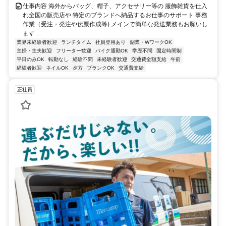
仕事内容 海外からバッグ、帽子、アクセサリー等の 服飾雑貨を仕入
れ全国の販売店や 特定のブランドへ納品するお仕事のサポート 事務
作業（受注・発注や伝票作成等) メインで簡単な発送業務もお願いし
ます ...
業界未経験者歓迎
ランチタイム
社員登用あり
副業・WワークOK
主婦・主夫歓迎
フリーター歓迎
バイク通勤OK
学歴不問
固定時間制
平日のみOK
転勤なし
経験不問
未経験者歓迎
交通費全額支給
午前
経験者歓迎
ネイルOK
夕方
ブランクOK
交通費支給
正社員