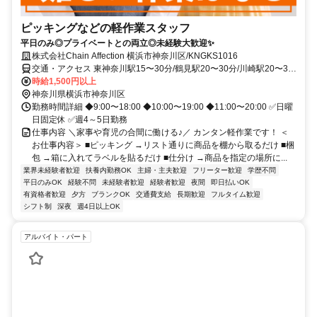
ピッキングなどの軽作業スタッフ
平日のみ◎プライベートとの両立◎未経験大歓迎✨
株式会社Chain Affection 横浜市神奈川区/KNGKS1016
交通・アクセス 東神奈川駅15〜30分/鶴見駅20〜30分/川崎駅20〜35
分
時給1,500円以上
神奈川県横浜市神奈川区
勤務時間詳細 ◆9:00〜18:00 ◆10:00〜19:00 ◆11:00〜20:00 ✅日曜
日固定休 ✅週4～5日勤務
仕事内容 ＼家事や育児の合間に働ける♪／ カンタン軽作業です！ ＜
お仕事内容＞ ■ピッキング →リスト通りに商品を棚から取るだけ ■梱
包 →箱に入れてラベルを貼るだけ ■仕分け →商品を指定の場所に...
業界未経験者歓迎
扶養内勤務OK
主婦・主夫歓迎
フリーター歓迎
学歴不問
平日のみOK
経験不問
未経験者歓迎
経験者歓迎
夜間
即日払いOK
有資格者歓迎
夕方
ブランクOK
交通費支給
長期歓迎
フルタイム歓迎
シフト制
深夜
週4日以上OK
アルバイト・パート