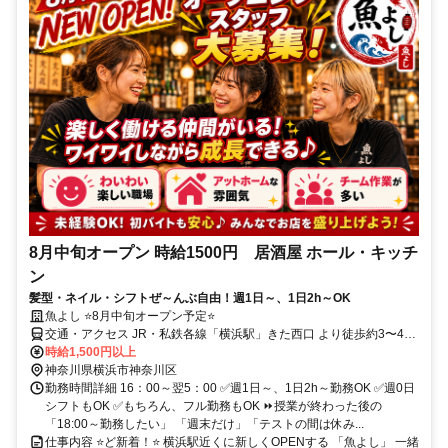
8月中旬オープン 時給1500円 居酒屋 ホール・キッチ
ン
髪型・ネイル・シフトぜ～んぶ自由！週1日～、1日2h～OK
魚よし ⭐8月中旬オープン予定⭐
交通・アクセス JR・私鉄各線「横浜駅」きた西口 より徒歩約3〜4分
（西口からお越しの場合は徒歩約5〜6分）
時給1,500円以上
神奈川県横浜市神奈川区
勤務時間詳細 16：00～翌5：00 ✅週1日～、1日2h～勤務OK ✅週0日
シフトもOK ✅もちろん、フル勤務もOK ⏩授業が終わった後の
「18:00～勤務したい」 「週末だけ」「テストの間は休み...
仕事内容 ⭐ど新着！⭐ 横浜駅近くに新しくOPENする 「魚よし」 一緒