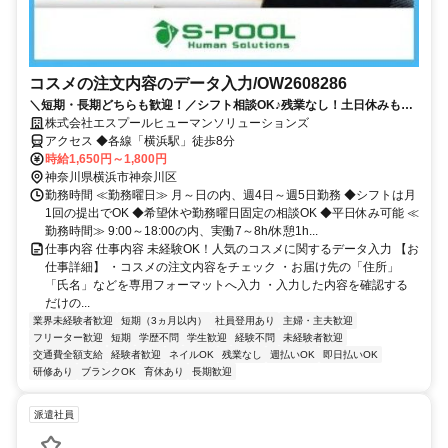
コスメの注文内容のデータ入力/OW2608286
＼短期・長期どちらも歓迎！／シフト相談OK♪残業なし！土日休みも
OK◎服装・髪色自由！ネイル・ピアスOK♪
株式会社エスプールヒューマンソリューションズ
アクセス ◆各線「横浜駅」徒歩8分
時給1,650円～1,800円
神奈川県横浜市神奈川区
勤務時間 ≪勤務曜日≫ 月～日の内、週4日～週5日勤務 ◆シフトは月
1回の提出でOK ◆希望休や勤務曜日固定の相談OK ◆平日休み可能 ≪
勤務時間≫ 9:00～18:00の内、実働7～8h/休憩1h...
仕事内容 仕事内容 未経験OK！人気のコスメに関するデータ入力 【お
仕事詳細】 ・コスメの注文内容をチェック ・お届け先の「住所」
「氏名」などを専用フォーマットへ入力 ・入力した内容を確認する
だけの...
業界未経験者歓迎
短期（3ヵ月以内）
社員登用あり
主婦・主夫歓迎
フリーター歓迎
短期
学歴不問
学生歓迎
経験不問
未経験者歓迎
交通費全額支給
経験者歓迎
ネイルOK
残業なし
週払いOK
即日払いOK
研修あり
ブランクOK
育休あり
長期歓迎
派遣社員