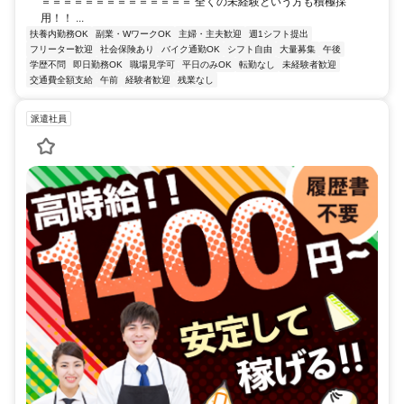
＝＝＝＝＝＝＝＝＝＝＝＝＝＝ 全くの未経験という方も積極採
用！！ ...
扶養内勤務OK
副業・WワークOK
主婦・主夫歓迎
週1シフト提出
フリーター歓迎
社会保険あり
バイク通勤OK
シフト自由
大量募集
午後
学歴不問
即日勤務OK
職場見学可
平日のみOK
転勤なし
未経験者歓迎
交通費全額支給
午前
経験者歓迎
残業なし
派遣社員