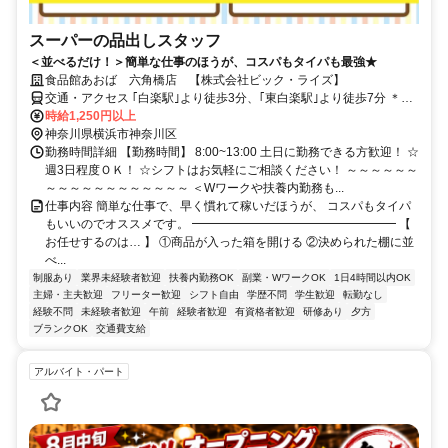
スーパーの品出しスタッフ
＜並べるだけ！＞簡単な仕事のほうが、コスパもタイパも最強★
食品館あおば 六角橋店 【株式会社ビック・ライズ】
交通・アクセス ｢白楽駅｣より徒歩3分、｢東白楽駅｣より徒歩7分 ＊自
転車通勤OK
時給1,250円以上
神奈川県横浜市神奈川区
勤務時間詳細 【勤務時間】 8:00~13:00 土日に勤務できる方歓迎！ ☆
週3日程度ＯＫ！ ☆シフトはお気軽にご相談ください！ ～～～～～～
～～～～～～～～～～～～ ＜Wワークや扶養内勤務も...
仕事内容 簡単な仕事で、早く慣れて稼いだほうが、 コスパもタイパ
もいいのでオススメです。 ━━━━━━━━━━━━━━━━━ 【
お任せするのは… 】 ①商品が入った箱を開ける ②決められた棚に並
べ...
制服あり
業界未経験者歓迎
扶養内勤務OK
副業・WワークOK
1日4時間以内OK
主婦・主夫歓迎
フリーター歓迎
シフト自由
学歴不問
学生歓迎
転勤なし
経験不問
未経験者歓迎
午前
経験者歓迎
有資格者歓迎
研修あり
夕方
ブランクOK
交通費支給
アルバイト・パート