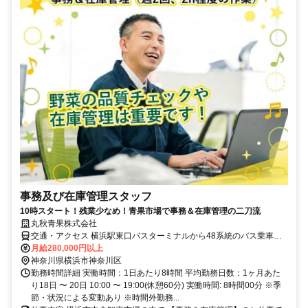
事務及び在庫管理スタッフ
10時スタート！残業少なめ！青果市場で事務＆在庫管理の二刀流
丸秋青果株式会社
交通・アクセス 横浜駅東⼝バスターミナルから48系統のバス乗⾞
「中央市場前」下⾞より徒歩0分
月給280,000円以上
神奈川県横浜市神奈川区
勤務時間詳細 実働時間：1日あたり8時間 平均勤務日数：1ヶ月あた
り18日 〜 20日 10:00 〜 19:00(休憩60分) 実働時間: 8時間00分 ※季
節・状況による変動あり ※時間外勤務...