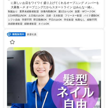
に新しいお店をワイワイ 盛り上げてくれるオープニング メンバーを
大募集～🎉 オープニングだからスタートライン はみんな一緒♪...
制服あり
業界未経験者歓迎
扶養内勤務OK
週1日からOK
副業・WワークOK
1日4時間以内OK
土日祝のみOK
主婦・主夫歓迎
フリーター歓迎
バイク通勤OK
シフト自由
学歴不問
即日勤務OK
平日のみOK
学生歓迎
転勤なし
経験不問
未経験者歓迎
経験者歓迎
ネイルOK
派遣社員