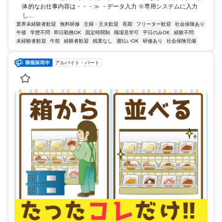
体的なお仕事内容は・・・≫ ・データ入力 ※専用システムに入力
し...
業界未経験者歓迎
無料研修
主婦・主夫歓迎
長期
フリーター歓迎
社会保険あり
午後
学歴不問
即日勤務OK
固定時間制
職場見学可
平日のみOK
経験不問
未経験者歓迎
午前
経験者歓迎
残業なし
週払いOK
研修あり
社会保険完備
アルバイト・パート