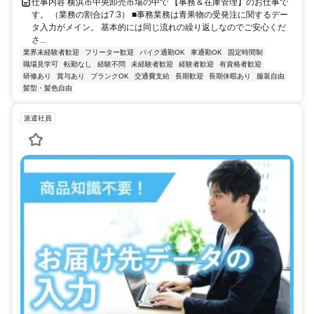
仕事内容 横浜市中央卸売市場の中で 【事務＆在庫管理】のお仕事で
す。 （業務の割合は7:3） ■事務業務は青果物の受発注に関するデー
タ入力がメイン。 基本的には同じ流れの繰り返しなのでご安心くだ
さ...
業界未経験者歓迎
フリーター歓迎
バイク通勤OK
車通勤OK
固定時間制
職場見学可
転勤なし
経験不問
未経験者歓迎
経験者歓迎
有資格者歓迎
研修あり
賞与あり
ブランクOK
交通費支給
長期歓迎
長期休暇あり
服装自由
髪型・髪色自由
派遣社員