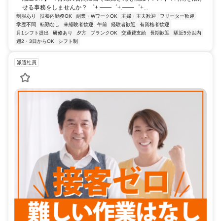
せる事務をしませんか？ ゜+.――゜+.――゜+...
制服あり
扶養内勤務OK
副業・WワークOK
主婦・主夫歓迎
フリーター歓迎
学歴不問
転勤なし
未経験者歓迎
午前
経験者歓迎
有資格者歓迎
月1シフト提出
研修あり
夕方
ブランクOK
交通費支給
長期歓迎
駅近5分以内
週2・3日からOK
シフト制
派遣社員