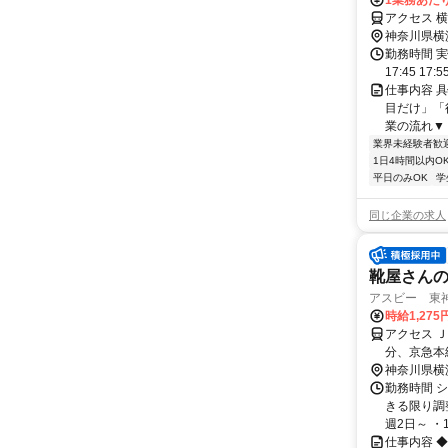
1業務あたり 
アクセス 
神奈川県横
勤務時間 実
17:45 17:
仕事内容 
目だけ」「
業の流れ▼ 
業界未経験者歓
1日4時間以内O
平日のみOK
学
同じ企業の求人
靴屋さん
アスビー 東
時給1,275
アクセス 
分、京急本
神奈川県横
勤務時間 
きる限り調
週2日～ ・
仕事内容 