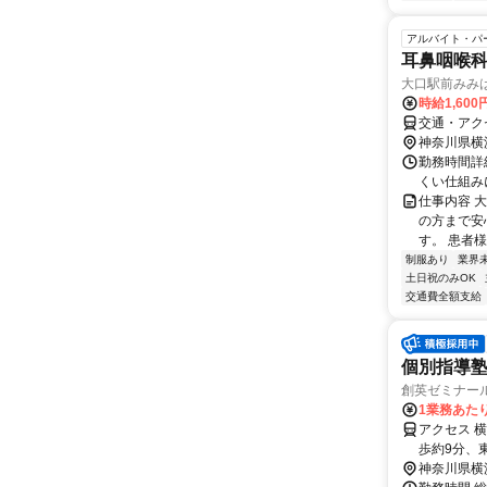
アルバイト・パ
耳鼻咽喉
大口駅前みみ
時給1,60
交通・アク
神奈川県横
勤務時間詳細 平
くい仕組み
仕事内容 
の方まで安
す。 患者
制服あり
業界
土日祝のみOK
交通費全額支給
個別指導塾
創英ゼミナー
1業務あたり
アクセス 
歩約9分、
神奈川県横