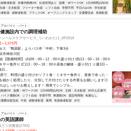
未経験者歓迎
扶養内勤務OK
社員登用あり
副業・WワークOK
1日4時間以内OK
主婦・主夫歓迎
フリーター歓迎
シフト自由
学歴不問
平日のみOK
学生歓迎
験者歓迎
経験者歓迎
ブランクOK
オープニングスタッフ
交通費支給
長期歓迎
アルバイト・パート
保健施設内での調理補助
ンヘルスケアサービス_リハわかたけ_0P2616
円～1,575円
セス 「鴨居駅」よりバス停「中村」下車3分
浜市神奈川区
【勤務時間】 (A)09：00～12：00※盛り付け (B)13：00～16：00※
サー食作り (C)13：00～18：00※昼食の解体・盛り付け ☆週3日～
日...
厨房で、料理の盛り付けやソフト食・ミキサー食作り、昼食で余った・
を細かく処理したり、分別して片付けたりする作業をお願いします◎
れはしっかりお教えします！ 簡単でシンプル...
内勤務OK
副業・WワークOK
1日4時間以内OK
主婦・主夫歓迎
60代も応募可
バイク通勤OK
シフト自由
学歴不問
車通勤OK
固定時間制
転勤なし
交通費全額支給
午前
経験者歓迎
夜間
有資格者歓迎
夕方
アルバイト・パート
塾の英語講師
三ツ沢教室(2783)