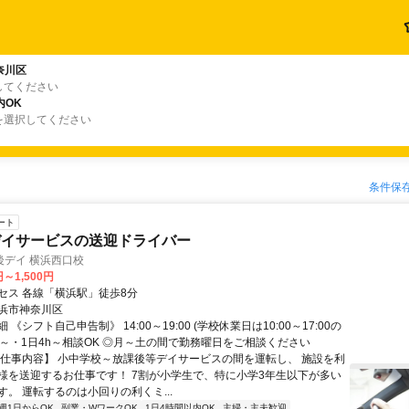
奈川区
してください
内OK
を選択してください
条件保
ート
デイサービスの送迎ドライバー
後デイ 横浜西口校
円～1,500円
セス 各線「横浜駅」徒歩8分
浜市神奈川区
《シフト自己申告制》 14:00～19:00 (学校休業日は10:00～17:00の
1日～・1日4h～相談OK ◎月～土の間で勤務曜日をご相談ください
【仕事内容】 小中学校～放課後等デイサービスの間を運転し、 施設を利
様を送迎するお仕事です！ 7割が小学生で、特に小学3年生以下が多い
。 運転するのは小回りの利くミ...
週1日からOK
副業・WワークOK
1日4時間以内OK
主婦・主夫歓迎