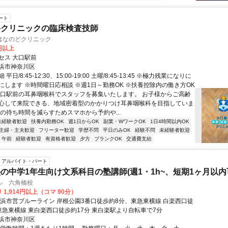
ート
科クリニックの臨床検査技師
はなのどクリニック
0円以上
セス 大口駅前
浜市神奈川区
日/8:45-12:30、15:00-19:00 土曜/8:45-13:45 ※極力残業になりに
にします ※時間曜日応相談 ※週1日～勤務OK ※扶養控除内の働き方OK
大口駅前の耳鼻咽喉科でスタッフを募集いたします。 お子様からご高齢
心して来院できる、地域密着型のかかりつけ耳鼻咽喉科を目指していま
様の待ち時間を減らすためスマホから予約や...
未経験者歓迎
扶養内勤務OK
週1日からOK
副業・WワークOK
1日4時間以内OK
主婦・主夫歓迎
フリーター歓迎
学歴不問
平日のみOK
経験不問
未経験者歓迎
午前
経験者歓迎
有資格者歓迎
夕方
ブランクOK
交通費支給
アルバイト・パート
の中学1年生向け文系科目の塾講師(週1・1h~、短期1ヶ月以内
ル 六角橋校
 1,914円以上（コマ 90分）
横浜市営ブルーライン 岸根公園3番口徒歩約8分、東急東横線 白楽西口徒
東急東横線 東白楽西口徒歩約17分 東白楽駅より自転車で7分
浜市神奈川区