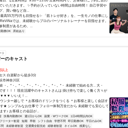
日: 【営業時間】 9:00～23:00 営業時間内で、お客様のご予約に合わ
ていただきます。 ✨予約が入っていない時間は自由時間！ 自己学習や
、買い物など自...
 ✨最高55万円/月も目指せる✨ 「筋トレが好き」を、一生モノの仕事にし
 ReViNaでは、未経験からプロのパーソナルトレーナーを目指せます。
制度があるため、...
日勤務OK
昇給あり
ート
バーのキャスト
0円以上
セス 白楽駅から徒歩3分
浜市神奈川区
 ・。*・。*・。*・。*・。*・。*・。*・ 未経験で始める方... 大・
です！！！ 現在活躍中のキャストさんは 掛け持ちで楽しく働く方々が
▼▼▼ いいえ！...
カウンター越しで ＊お客様のドリンクをつくる ＊お客様と楽しく会話す
です★ シンプルなお仕事で フォロー体制万全だから 未経験でも安心して
来ます♪ お客様との会話が...
迎
扶養内勤務OK
週1日からOK
副業・WワークOK
1日4時間以内OK
フリーター歓迎
短期
早朝
シフト自由
学歴不問
即日勤務OK
平日のみOK
不問
未経験者歓迎
交通費全額支給
経験者歓迎
ネイルOK
残業なし