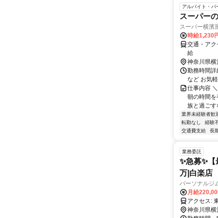
アルバイト・パ
スーパー
スーパー横濱
時給1,230
交通・アク
給
神奈川県横
勤務時間詳細
など お気
仕事内容 
朝の時間を
族と過ごすな
業界未経験者歓
転勤なし
経験
交通費支給
長
業務委託
✨️急募✨️
万|白楽店
パーソナルジムR
月給220,0
ア
神奈川県横