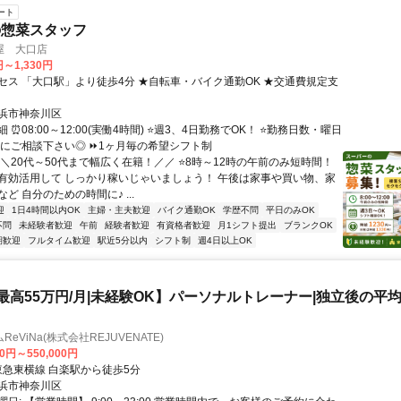
ート
の惣菜スタッフ
屋 大口店
円～1,330円
セス 「大口駅」より徒歩4分 ★自転車・バイク通勤OK ★交通費規定支
浜市神奈川区
 ⏰08:00～12:00(実働4時間) ⭐週3、4日勤務でOK！ ⭐勤務日数・曜日
軽にご相談下さい◎ ⏩1ヶ月毎の希望シフト制
＼＼20代～50代まで幅広く在籍！／／ ⭐8時～12時の午前のみ短時間！
有効活用して しっかり稼いじゃいましょう！ 午後は家事や買い物、家
ど 自分のための時間に♪ ...
迎
1日4時間以内OK
主婦・主夫歓迎
バイク通勤OK
学歴不問
平日のみOK
不問
未経験者歓迎
午前
経験者歓迎
有資格者歓迎
月1シフト提出
ブランクOK
期歓迎
フルタイム歓迎
駅近5分以内
シフト制
週4日以上OK
【最高55万円/月|未経験OK】パーソナルトレーナー|独立後の平均年
eViNa(株式会社REJUVENATE)
00円～550,000円
クセス: 東急東横線 白楽駅から徒歩5分
浜市神奈川区