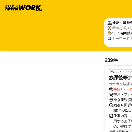
神奈川県
神
職種を選択
1日4時間以
キーワード
239件
アルバイト・パ
放課後等
カナガク放課
時給1,250
交通・アク
神奈川県横
勤務時間詳細 
間) ◎週
仕事内容 
用するお子
のが特徴です
扶養内勤務OK