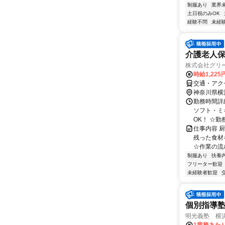
制服あり
業界
土日祝のみOK
経験不問
未経
介護老人
株式会社グリー
時給1,225
交通・アク
神奈川県横
勤務時間詳細 
ソフト・ミキ
OK！ ☆勤務
仕事内容 
残った食材
☆作業の流
制服あり
扶養
フリーター歓迎
未経験者歓迎
個別指導
明光義塾 横浜