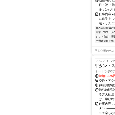
勤務時間 
日・祝 ・勤
ル：1ヶ月 
仕事内容 
に進学をし
法・リスニ
業界未経験者歓
副業・WワークO
シフト自由
職
交通費全額支給
同じ企業の求人
アルバイト・パ
牛タン・
ミートラボ株
時給1,225
交通・アク
神奈川県横
勤務時間詳細
る方大歓迎！
は、学校終わり
仕事内容 
★:・.――
スで楽しむ新