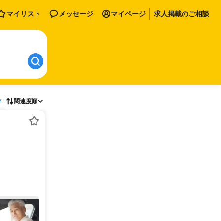
マイリスト
メッセージ
マイページ
求人掲載のご相談
存
関連度順