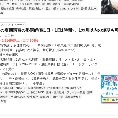
フリーター歓迎
シフト自由
学歴不問
即日勤務OK
未経験者歓迎
経験者歓迎
長期歓迎
駅近5分以内
週2・3日からOK
シフト制
週4日以上OK
あり
アルバイト・パート
の夏期講習の塾講師(週1日・1日1時間~、1カ月以内の短期も可
ル 大口校
 1,914円以上（コマ 90分）
京急本線 子安徒歩約4分、ＪＲ横浜線/ＪＲ根岸線 大口西口徒歩約8分、京
奈川新町西口徒歩約12分 神奈川新町駅より自転車で5分
浜市神奈川区
総労働時間：1週あたり1時間 ・勤務曜日：月・火・水・木・金・土・
務時間： [1] 09:20～21:30 ・最低勤務日数（週）：1日 シフトサイク
シフト提出...
●この夏のみも、長期もOK！個別指導塾で講師デビュー● 定期テスト・受
む小・中・高校生へ、 5教科を教え、成長を支えるお仕事です。 担当す
は自由に選択OK。 「小学生」...
迎
短期（3ヵ月以内）
扶養内勤務OK
社員登用あり
週1日からOK
K
1日4時間以内OK
土日祝のみOK
主婦・主夫歓迎
フリーター歓迎
短期
場見学可
平日のみOK
学生歓迎
転勤なし
経験不問
未経験者歓迎
午前