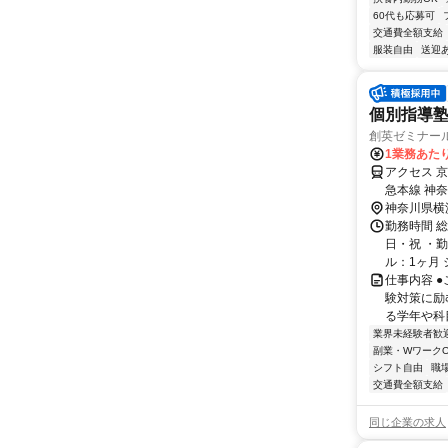
60代も応募可
交通費全額支給
服装自由
送迎
個別指導塾
創英ゼミナー
1業務あたり
アクセス 
急本線 神
神奈川県横
勤務時間 
日・祝 ・勤
ル：1ヶ月 
仕事内容 
験対策に励
る学年や科目
業界未経験者歓
副業・WワークO
シフト自由
職
交通費全額支給
同じ企業の求人