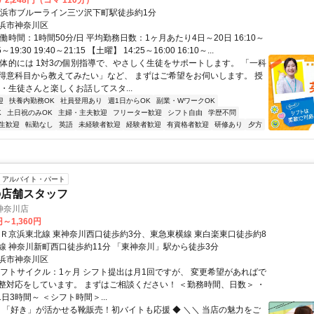
2,248円（コマ 110分）
横浜市ブルーライン三ツ沢下町駅徒歩約1分
浜市神奈川区
働時間：1時間50分/日 平均勤務日数：1ヶ月あたり4日～20日 16:10～
55～19:30 19:40～21:15 【土曜】 14:25～16:00 16:10～...
具体的には 1対3の個別指導で、やさしく生徒をサポートします。 「一科
得意科目から教えてみたい」など、 まずはご希望をお伺いします。 授
・生徒さんと楽しくお話してスタ...
迎
扶養内勤務OK
社員登用あり
週1日からOK
副業・WワークOK
K
土日祝のみOK
主婦・主夫歓迎
フリーター歓迎
シフト自由
学歴不問
生歓迎
転勤なし
英語
未経験者歓迎
経験者歓迎
有資格者歓迎
研修あり
夕方
アルバイト・パート
の店舗スタッフ
神奈川店
円～1,360円
ＪＲ京浜東北線 東神奈川西口徒歩約3分、東急東横線 東白楽東口徒歩約8
線 神奈川新町西口徒歩約11分 「東神奈川」駅から徒歩3分
浜市神奈川区
シフトサイクル：1ヶ月 シフト提出は月1回ですが、 変更希望があればで
整対応をしています。 まずはご相談ください！ ＜勤務時間、日数＞ ・
1日3時間～ ＜シフト時間＞...
◆ 「好き」が活かせる靴販売！初バイトも応援 ◆ ＼＼ 当店の魅力をご