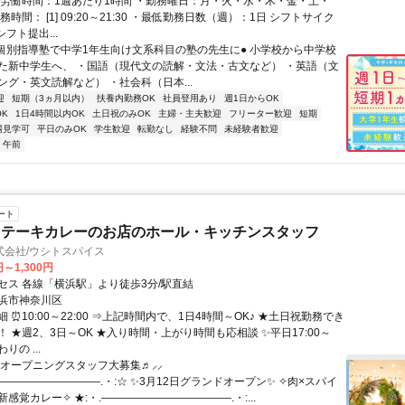
総労働時間：1週あたり1時間 ・勤務曜日：月・火・水・木・金・土・
務時間： [1] 09:20～21:30 ・最低勤務日数（週）：1日 シフトサイク
シフト提出...
●個別指導塾で中学1年生向け文系科目の塾の先生に● 小学校から中学校
た新中学生へ、 ・国語（現代文の読解・文法・古文など） ・英語（文
ング・英文読解など） ・社会科（日本...
迎
短期（3ヵ月以内）
扶養内勤務OK
社員登用あり
週1日からOK
K
1日4時間以内OK
土日祝のみOK
主婦・主夫歓迎
フリーター歓迎
短期
場見学可
平日のみOK
学生歓迎
転勤なし
経験不問
未経験者歓迎
午前
ート
ステーキカレーのお店のホール・キッチンスタッフ
式会社/ウシトスパイス
円～1,300円
セス 各線「横浜駅」より徒歩3分/駅直結
浜市神奈川区
 ⏰10:00～22:00 ⇒上記時間内で、1日4時間～OK♪ ★土日祝勤務でき
 ★週2、3日～OK ★入り時間・上がり時間も応相談 ✨平日17:00～
の ...
⸜⸜オープニングスタッフ大募集♬⸝⸝
――――――――――.・:☆ ✨3月12日グランドオープン✨ ✧肉×スパイ
感覚カレー✧ ★:・.――――――――――――.・:...