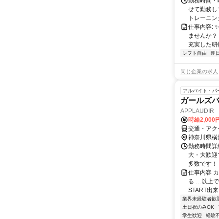
勤務時間・曜
せて勤務し
トレーニング
仕事内容:
ませんか？
充実した研修
シフト自由
即
同じ企業の求人
アルバイト・パ
ガールズ
APPLAUDIR
時給2,00
交通・アク
神奈川県横
勤務時間詳細
大・大歓迎
多数です！ 
仕事内容 
る …以上
START出
業界未経験者歓
土日祝のみOK
学生歓迎
経験