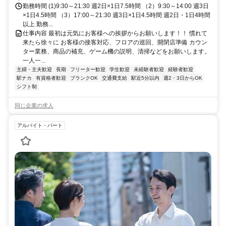
勤務時間 (1)9:30～21:30 週2日×1日7.5時間 （2）9:30～14:00 週3日
×1日4.5時間 （3）17:00～21:30 週3日×1日4.5時間 週2日・1日4時間
以上 勤務...
仕事内容 最初は元気にお客様への挨拶からお願いします！！ 慣れて
来たら徐々に お客様の接客対応、フロアの巡回、開閉店準備 カウン
ター業務、商品の補充、ゲーム機の説明、清掃などをお願いします。
一人一...
主婦・主夫歓迎
長期
フリーター歓迎
学生歓迎
未経験者歓迎
経験者歓迎
駅ナカ
有資格者歓迎
ブランクOK
交通費支給
駅近5分以内
週2・3日からOK
シフト制
同じ企業の求人
アルバイト・パート