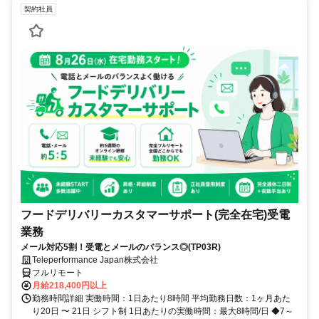
契約社員
フードデリバリーカスタマーサポート(完全在宅)受電
業務
メール対応5割！受電とメールのバランス◎(TP03R)
Teleperformance Japan株式会社
フルリモート
月給218,400円以上
勤務時間詳細 実働時間：1日あたり8時間 平均勤務日数：1ヶ月あた
り20日 〜 21日 シフト制 1日あたりの実働時間：最大8時間/日 ◆7～