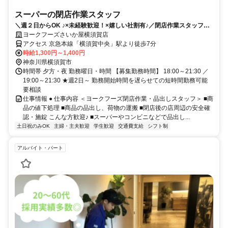
スーパーの閉店作業スタッフ
＼週２日からOK ♪×未経験歓迎！×嬉しい社割有♪／閉店作業スタッフ募
集
ヨークフーズさいか屋横須賀店
アクセス 京急本線「横須賀中央」駅より徒歩7分
時給1,300円～1,400円
神奈川県横須賀市
時間帯 夕方・夜 勤務曜日・時間 【募集勤務時間】 18:00～21:30 ／
19:00～21:30 ★週2日～ 勤務開始時間を遅らせての短時間勤務可能
要相談
仕事情報 ● 仕事内容 ＜ヨークフーズ閉店作業・品出しスタッフ＞ ■商
品の値下処理 ■商品の品出し、荷物の運搬 ■閉店後の店周辺の安全確
認・施錠 こんな方歓迎♪ ■スーパーやコンビニなどで品出し...
土日祝のみOK
主婦・主夫歓迎
学生歓迎
交通費支給
シフト制
アルバイト・パート