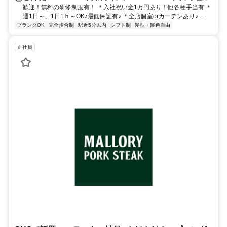
歓迎！無料の研修制度有！ ＊入社祝い金1万円あり！他各種手当有 ＊
週1日～、1日1ｈ～OK♪最低保証有♪ ＊全店個室orカーテンあり♪ ...
ブランクOK
完全歩合制
駅近5分以内
シフト制
髪型・髪色自由
正社員