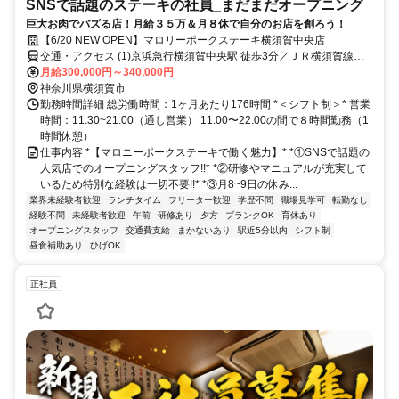
SNSで話題のステーキの社員_まだまだオープニング
巨大お肉でバズる店！月給３５万＆月８休で自分のお店を創ろう！
【6/20 NEW OPEN】マロリーポークステーキ横須賀中央店
交通・アクセス (1)京浜急行横須賀中央駅 徒歩3分／ＪＲ横須賀線横
須賀駅 バス5分
月給300,000円～340,000円
神奈川県横須賀市
勤務時間詳細 総労働時間：1ヶ月あたり176時間 *＜シフト制＞* 営業
時間：11:30~21:00（通し営業） 11:00〜22:00の間で８時間勤務（1
時間休憩）
仕事内容 *【マロニーポークステーキで働く魅力】* *①SNSで話題の
人気店でのオープニングスタッフ!!* *②研修やマニュアルが充実して
いるため特別な経験は一切不要!!* *③月8~9日の休み...
業界未経験者歓迎
ランチタイム
フリーター歓迎
学歴不問
職場見学可
転勤なし
経験不問
未経験者歓迎
午前
研修あり
夕方
ブランクOK
育休あり
オープニングスタッフ
交通費支給
まかないあり
駅近5分以内
シフト制
昼食補助あり
ひげOK
正社員