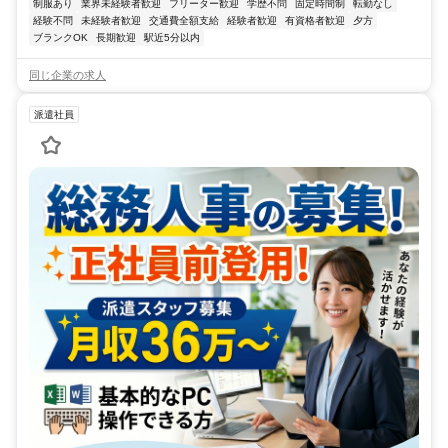
制服あり
業界未経験者歓迎
フリーター歓迎
学歴不問
固定時間制
転勤なし
経験不問
未経験者歓迎
交通費全額支給
経験者歓迎
有資格者歓迎
夕方
ブランクOK
長期歓迎
駅近5分以内
同じ企業の求人
派遣社員