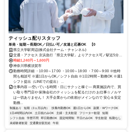
ティッシュ配りスタッフ
単発・短期～長期OK／日払い可／友達と応募OK 【0
県立大学駅周辺(株式会社チーム・チャンネル)
交通・アクセス 京浜急行「県立大学駅」よりアクセス可／駅近5分以
内 ※直行直帰OK
時給1,240円～1,600円
神奈川県横須賀市
勤務時間詳細 ・10:00～17:00 ・10:00～18:00 ・7:00～9:00 ※他時
間も相談可 ※週1日からOK／シフト自由 ※1日2時間～勤務OK ※週1
シフト提出（LINEでの提出） ...
仕事内容 ―空いている時間・日にサクッと稼ぐ― 商業施設内で、買
い取り専門店や 保険会社のティッシュを配るだけの お仕事☆ノルマ
は一切ありません！ 大手企業からの依頼がメインなので 安心＆安定
勤務...
制服あり
短期（3ヵ月以内）
扶養内勤務OK
週1日からOK
副業・WワークOK
1日4時間以内OK
土日祝のみOK
主婦・主夫歓迎
フリーター歓迎
短期
シフト自由
学歴不問
即日勤務OK
固定時間制
平日のみOK
学生歓迎
転勤なし
未経験者歓迎
交通費全額支給
午前