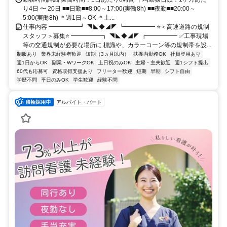
り4日 〜 20日 ■■日勤■■8:00～17:00(実働8h) ■■夜勤■■20:00～
5:00(実働8h) ＊週1日～OK ＊土...
仕事内容 ━━━━━┛ ◥◣◆◢◤ ┗━━━━━ ⭐＜高速道路の規制
スタッフ＞募集⭐ ━━━━━┓ ◥◣◆◢◤ ┏━━━━━ ✅工事現場
等の交通規制が必要な場所に 標識や、カラーコーン等の規制帯を設...
制服あり
業界未経験者歓迎
短期（3ヵ月以内）
扶養内勤務OK
社員登用あり
週1日からOK
副業・WワークOK
土日祝のみOK
主婦・主夫歓迎
週1シフト提出
60代も応募可
資格取得支援あり
フリーター歓迎
短期
早朝
シフト自由
学歴不問
平日のみOK
学生歓迎
経験不問
アルバイト・パート