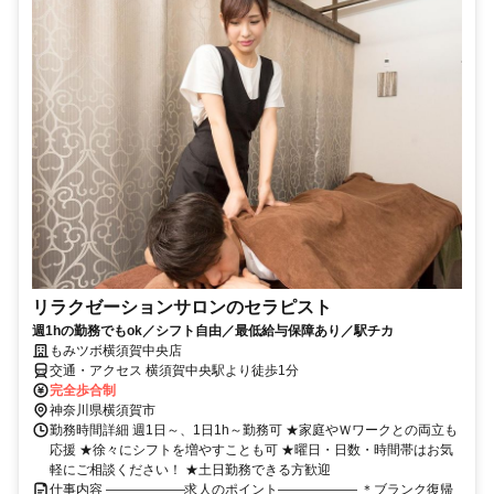
リラクゼーションサロンのセラピスト
週1hの勤務でもok／シフト自由／最低給与保障あり／駅チカ
もみツボ横須賀中央店
交通・アクセス 横須賀中央駅より徒歩1分
完全歩合制
神奈川県横須賀市
勤務時間詳細 週1日～、1日1h～勤務可 ★家庭やＷワークとの両立も
応援 ★徐々にシフトを増やすことも可 ★曜日・日数・時間帯はお気
軽にご相談ください！ ★土日勤務できる方歓迎
仕事内容 ――――――求人のポイント―――――― ＊ブランク復帰