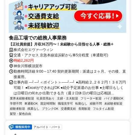
食品工場での総務人事業務
【正社員前提】月収36万円〜！未経験から目指せる人事・総務✧
株式会社エヴァ―ウィン
交通・アクセス 京急本線追浜駅から車5分程度（車通勤可)
時給2,262円
神奈川県横須賀市
勤務時間詳細 9:00～17:40 契約更新期間：派遣は２ヶ月。その後、直
接雇用。
仕事内容 ─┘─┘＜ポイント＞──┘─┘ ●高時給２,２６２円！３６万円
可能！ ●ExcelができればOK ●紹介予定派遣のお仕事 ●土曜日もしく
は日曜日の何れか出勤できる方（週２日休日の曜日は応相談...
業界未経験者歓迎
社員登用あり
主婦・主夫歓迎
フリーター歓迎
バイク通勤OK
学歴不問
車通勤OK
固定時間制
職場見学可
転勤なし
経験不問
未経験者歓迎
経験者歓迎
残業なし
ブランクOK
交通費支給
長期歓迎
フルタイム歓迎
髪型・髪色自由
アルバイト・パート