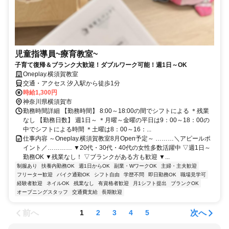
児童指導員~療育教室~
子育て復帰＆ブランク大歓迎！ダブルワーク可能！週1日～OK
Oneplay.横須賀教室
交通・アクセス 汐入駅から徒歩1分
時給1,300円
神奈川県横須賀市
勤務時間詳細 【勤務時間】 8:00～18:00の間でシフトによる ＊残業
なし 【勤務日数】 週1日～ ＊月曜～金曜の平日は9：00～18：00の
中でシフトによる時間 ＊土曜は8：00～16：...
仕事内容 ～Oneplay.横須賀教室8月Open予定～ ………＼アピールポ
イント／………… ▼20代・30代・40代の女性多数活躍中 ▽週1日～
勤務OK ▼残業なし！ ▽ブランクがある方も歓迎 ▼...
制服あり
扶養内勤務OK
週1日からOK
副業・WワークOK
主婦・主夫歓迎
フリーター歓迎
バイク通勤OK
シフト自由
学歴不問
即日勤務OK
職場見学可
経験者歓迎
ネイルOK
残業なし
有資格者歓迎
月1シフト提出
ブランクOK
オープニングスタッフ
交通費支給
長期歓迎
前へ
次へ
1
2
3
4
5