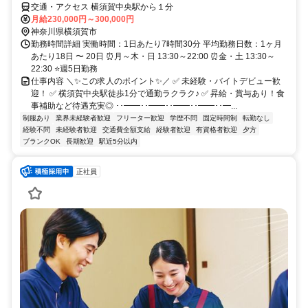
交通・アクセス 横須賀中央駅から１分
月給230,000円～300,000円
神奈川県横須賀市
勤務時間詳細 実働時間：1日あたり7時間30分 平均勤務日数：1ヶ月
あたり18日 〜 20日 ⏰月～木・日 13:30～22:00 ⏰金・土 13:30～
22:30 ⭐週5日勤務
仕事内容 ＼✨この求人のポイント✨／ ✅ 未経験・バイトデビュー歓
迎！ ✅ 横須賀中央駅徒歩1分で通勤ラクラク♪ ✅ 昇給・賞与あり！食
事補助など待遇充実◎ ･･━━･･━━･･━━･･━━･･━...
制服あり
業界未経験者歓迎
フリーター歓迎
学歴不問
固定時間制
転勤なし
経験不問
未経験者歓迎
交通費全額支給
経験者歓迎
有資格者歓迎
夕方
ブランクOK
長期歓迎
駅近5分以内
正社員