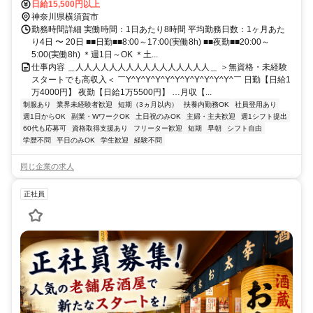
日給15,500円以上
神奈川県横須賀市
勤務時間詳細 実働時間：1日あたり8時間 平均勤務日数：1ヶ月あた
り4日 〜 20日 ■■日勤■■8:00～17:00(実働8h) ■■夜勤■■20:00～
5:00(実働8h) ＊週1日～OK ＊土...
仕事内容 ＿人人人人人人人人人人人人人人人人＿ ＞無資格・未経験
スタートでも高収入＜ ￣Y^Y^Y^Y^Y^Y^Y^Y^Y^Y^Y^￣ 日勤【日給1
万4000円】 夜勤【日給1万5500円】 …月収【...
制服あり
業界未経験者歓迎
短期（3ヵ月以内）
扶養内勤務OK
社員登用あり
週1日からOK
副業・WワークOK
土日祝のみOK
主婦・主夫歓迎
週1シフト提出
60代も応募可
資格取得支援あり
フリーター歓迎
短期
早朝
シフト自由
学歴不問
平日のみOK
学生歓迎
経験不問
同じ企業の求人
正社員