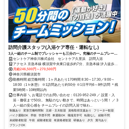
訪問介護スタッフ(入浴ケア専任・運転なし)
3人一組のチーム制でプレッシャーも三分の一。究極のチームプレーを
50分で。無資格・未経験から始めるやりがいNo1の訪問入浴！
セントケア神奈川株式会社 セントケア久里浜 訪問入浴
アクセス 京急本線 横須賀中央東口徒歩約7分、京急本線 汐入徒歩約
17分、京急本線 県立大学徒歩約21分 京急久里浜線 ＹＲＰ野比駅より
月給246,500円～270,500円
徒歩6分 【勤務地】 神奈川県横須賀市野比3-3-1 トーク湘南野比101
神奈川県横須賀市
セントケア久里浜 訪問入浴 ＊喫煙所あり（屋外）
勤務時間 総労働時間：1ヶ月あたり170時間 8:30～17:30／9:00～
18:00（1ｈ休憩） ※1訪問あたり約50分 ※1日平均6～8件訪問 ＊残
業5時間～10時間以内
仕事内容 ＼ お電話でのお問い合わせ：0120-952-249 ／ 設置・入
浴・撤収まで50分。 無駄のない動きで、時間はあっという間！ ／ 3
人一組の安心感を チームプレイの訪問入浴で味わ...
制服あり
変形労働時間制
主婦・主夫歓迎
資格取得支援あり
フリーター歓迎
バイク通勤OK
早朝
学歴不問
車通勤OK
職場見学可
転勤なし
経験不問
未経験者歓迎
午前
経験者歓迎
有資格者歓迎
研修あり
夕方
賞与あり
ブランクOK