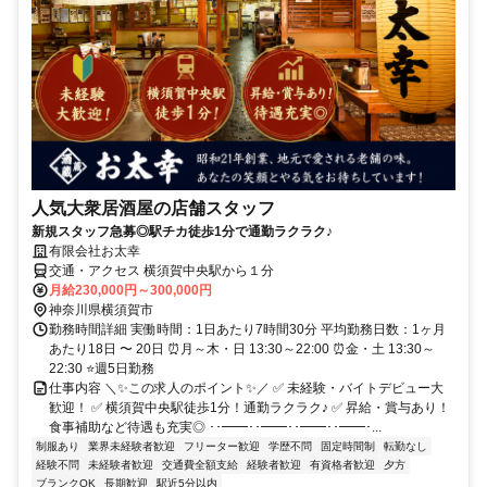
人気大衆居酒屋の店舗スタッフ
新規スタッフ急募◎駅チカ徒歩1分で通勤ラクラク♪
有限会社お太幸
交通・アクセス 横須賀中央駅から１分
月給230,000円～300,000円
神奈川県横須賀市
勤務時間詳細 実働時間：1日あたり7時間30分 平均勤務日数：1ヶ月
あたり18日 〜 20日 ⏰月～木・日 13:30～22:00 ⏰金・土 13:30～
22:30 ⭐週5日勤務
仕事内容 ＼✨この求人のポイント✨／ ✅ 未経験・バイトデビュー大
歓迎！ ✅ 横須賀中央駅徒歩1分！通勤ラクラク♪ ✅ 昇給・賞与あり！
食事補助など待遇も充実◎ ･･━━･･━━･･━━･･━━･...
制服あり
業界未経験者歓迎
フリーター歓迎
学歴不問
固定時間制
転勤なし
経験不問
未経験者歓迎
交通費全額支給
経験者歓迎
有資格者歓迎
夕方
ブランクOK
長期歓迎
駅近5分以内