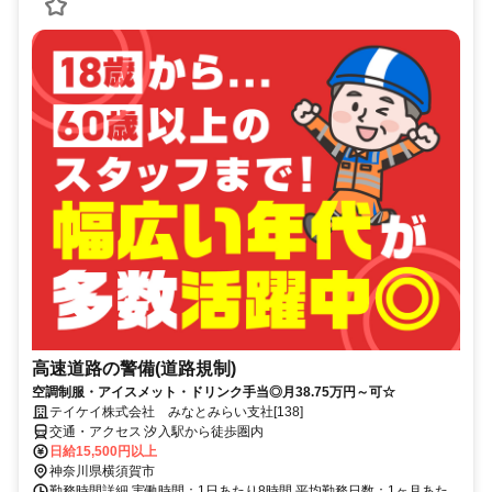
高速道路の警備(道路規制)
空調制服・アイスメット・ドリンク手当◎月38.75万円～可☆
テイケイ株式会社 みなとみらい支社[138]
交通・アクセス 汐入駅から徒歩圏内
日給15,500円以上
神奈川県横須賀市
勤務時間詳細 実働時間：1日あたり8時間 平均勤務日数：1ヶ月あた