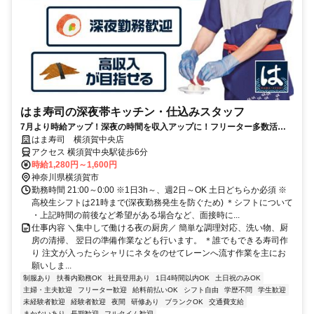
はま寿司の深夜帯キッチン・仕込みスタッフ
7月より時給アップ！深夜の時間を収入アップに！フリーター多数活躍
中♪高収入を目指せる環境です！
はま寿司 横須賀中央店
アクセス 横須賀中央駅徒歩6分
時給1,280円～1,600円
神奈川県横須賀市
勤務時間 21:00～0:00 ※1日3h～、週2日～OK 土日どちらか必須 ※
高校生シフトは21時まで(深夜勤務発生を防ぐため) ＊シフトについて
・上記時間の前後など希望がある場合など、面接時に...
仕事内容 ＼集中して働ける夜の厨房／ 簡単な調理対応、洗い物、厨
房の清掃、 翌日の準備作業なども行います。 ＊誰でもできる寿司作
り 注文が入ったらシャリにネタをのせてレーンへ流す作業を主にお
願いしま...
制服あり
扶養内勤務OK
社員登用あり
1日4時間以内OK
土日祝のみOK
主婦・主夫歓迎
フリーター歓迎
給料前払いOK
シフト自由
学歴不問
学生歓迎
未経験者歓迎
経験者歓迎
夜間
研修あり
ブランクOK
交通費支給
まかないあり
長期歓迎
フルタイム歓迎