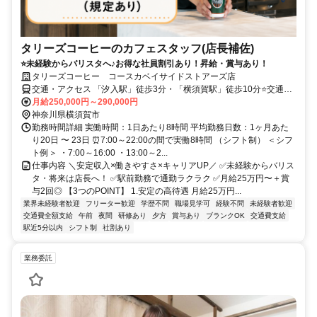
タリーズコーヒーのカフェスタッフ(店長補佐)
⭐未経験からバリスタへ♪お得な社員割引あり！昇給・賞与あり！
タリーズコーヒー コースカベイサイドストアーズ店
交通・アクセス 「汐入駅」徒歩3分・「横須賀駅」徒歩10分⭐交通費
全額支給⭐昇給・賞与あり
月給250,000円～290,000円
神奈川県横須賀市
勤務時間詳細 実働時間：1日あたり8時間 平均勤務日数：1ヶ月あた
り20日 〜 23日 ⏰7:00～22:00の間で実働8時間 （シフト制） ＜シフ
ト例＞ ・7:00～16:00 ・13:00～2...
仕事内容 ＼安定収入×働きやすさ×キャリアUP／ ✅未経験からバリス
タ・将来は店長へ！ ✅駅前勤務で通勤ラクラク ✅月給25万円〜＋賞
与2回◎ 【3つのPOINT】 1.安定の高待遇 月給25万円...
業界未経験者歓迎
フリーター歓迎
学歴不問
職場見学可
経験不問
未経験者歓迎
交通費全額支給
午前
夜間
研修あり
夕方
賞与あり
ブランクOK
交通費支給
駅近5分以内
シフト制
社割あり
業務委託