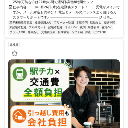
25時(可能な方は27時)の間で週5日/実働8時間のシフ...
仕事内容 ━━ 📅8月26日(水)在宅勤務スタート！━━ 受電がメインで
すが、メール対応も約半分！ 電話とメールのバランスよく働けるカ
スタマーサポートです♪ ━━━━━━━━━━━━━━ 📋 仕事...
業界未経験者歓迎
社員登用あり
フリーター歓迎
学歴不問
転勤なし
経験不問
未経験者歓迎
フルリモート
経験者歓迎
ネイルOK
夜間
研修あり
在宅OK
ブランクOK
育休あり
交通費支給
長期歓迎
シフト制
深夜
ピアスOK
正社員