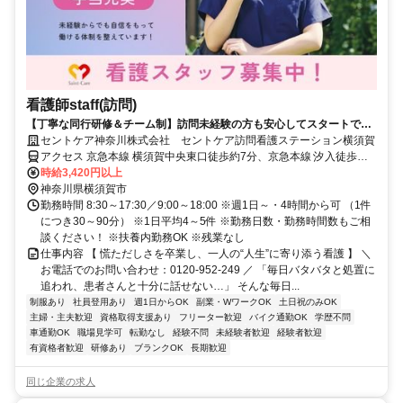
看護師staff(訪問)
【丁寧な同行研修＆チーム制】訪問未経験の方も安心してスタートでき
ます★オンコール選べる
セントケア神奈川株式会社 セントケア訪問看護ステーション横須賀
アクセス 京急本線 横須賀中央東口徒歩約7分、京急本線 汐入徒歩約
17分、京急本線 県立大学徒歩約21分 京急線 県立大学駅 徒歩8分 【勤
時給3,420円以上
務地】 神奈川県横須賀市安浦町3-43-17 極東物産ビル3F ＊喫煙所あ
神奈川県横須賀市
り（屋外）
勤務時間 8:30～17:30／9:00～18:00 ※週1日～・4時間から可 （1件
につき30～90分） ※1日平均4～5件 ※勤務日数・勤務時間数もご相
談ください！ ※扶養内勤務OK ※残業なし
仕事内容 【 慌ただしさを卒業し、一人の“人生”に寄り添う看護 】 ＼
お電話でのお問い合わせ：0120-952-249 ／ 「毎日バタバタと処置に
追われ、患者さんと十分に話せない…」 そんな毎日...
制服あり
社員登用あり
週1日からOK
副業・WワークOK
土日祝のみOK
主婦・主夫歓迎
資格取得支援あり
フリーター歓迎
バイク通勤OK
学歴不問
車通勤OK
職場見学可
転勤なし
経験不問
未経験者歓迎
経験者歓迎
有資格者歓迎
研修あり
ブランクOK
長期歓迎
同じ企業の求人