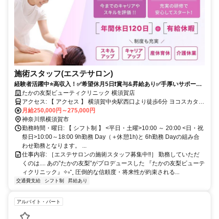
施術スタッフ(エステサロン)
経験者活躍中⭐️高収入！✅希望休月5日❗️賞与&昇給あり✅手厚いサポート
★豊富な福利厚生が充実♪育児サポート支援もあり◎
たかの友梨ビューティクリニック 横須賀店
アクセス: 【 アクセス 】 横須賀中央駅西口より徒歩6分 ヨコスカタワ
ー8F
月給250,000円～275,000円
神奈川県横須賀市
勤務時間・曜日: 【 シフト制 】 <平日・土曜>10:00 ～ 20:00 <日・祝
祭日>10:00～18:00 9h勤務 Day（＋休憩1h)と 6h勤務 Dayの組み合
わせ勤務となります。 ...
仕事内容: ［エステサロンの施術スタッフ募集中‼］ 勤務していただ
くのは.... あの”たかの友梨”がプロデュースした 『たかの友梨ビューテ
ィクリニック』✧༚⁺˳ 圧倒的な信頼度・将来性が約束される...
交通費支給
シフト制
昇給あり
アルバイト・パート