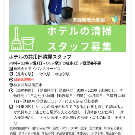
ホテルの共用部清掃スタッフ
✅8時～12時 ✅週1日～OK ✅駅チカ徒歩1分 ✅履歴書不要
株式会社アドバンスサービス
【最寄り駅】 ・汐入駅 ・横須賀駅
日給6,000円
神奈川県横須賀市
【勤務時間】 【勤務時間】 勤務時間：8:00～12:00（休憩なし） 実
働時間：1日あたり4時間 【勤務曜日・日数】 ◎月曜日～日曜日 ◎週
1日～勤務OK ◎勤務日はシフトにより決定 ◎扶養内...
【仕事内容】 いつもの清掃の延長でできるお仕事を通して 訪れる人
が気持ちよく過ごせる場所を支える役割。 【具体的なお仕事】 ・床
の掃除機がけ ・トイレ清掃 ・共用階段の清掃 ・ゴミの回収 ・手すり
な...
扶養内勤務OK
週1日からOK
副業・WワークOK
主婦・主夫歓迎
60代も応募可
長期
フリーター歓迎
学歴不問
未経験者歓迎
研修あり
シフト制
履歴書不要