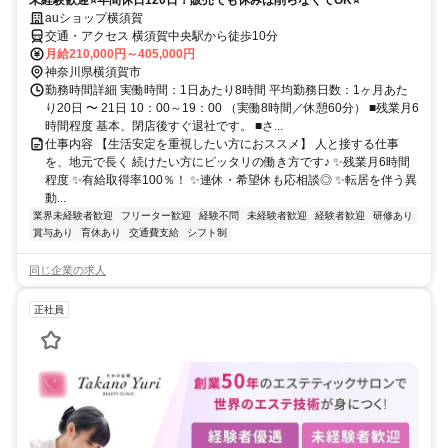
未経験歓迎⭐年間休日120日！販売でも休みは削らなくてOK⭐
auショップ横須賀
交通・アクセス 横須賀中央駅から徒歩10分
月給210,000円～405,000円
神奈川県横須賀市
勤務時間詳細 実働時間：1日あたり8時間 平均勤務日数：1ヶ月あた
り20日 〜 21日 10：00～19：00 （実働8時間／休憩60分） ■残業月6
時間程度 基本、閉店後すぐ退社です。 ■さ...
仕事内容 【生活安定を重視したい方におススメ】 人と接する仕事
を、地元で長く 続けたい方にピッタリの働き方です♪ ✨残業月6時間
程度 ✨有給取得率100％！ ✨連休・希望休も応相談◎ ✨転居を伴う異
動...
業界未経験者歓迎
フリーター歓迎
経験不問
未経験者歓迎
経験者歓迎
研修あり
賞与あり
育休あり
交通費支給
シフト制
同じ企業の求人
正社員