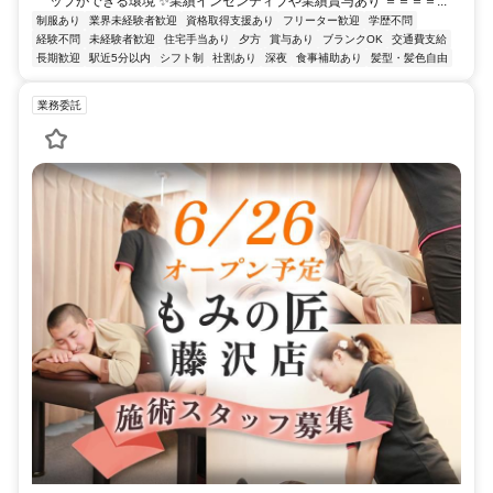
ップができる環境 ✨業績インセンティブや業績賞与あり ＝＝＝＝...
制服あり
業界未経験者歓迎
資格取得支援あり
フリーター歓迎
学歴不問
経験不問
未経験者歓迎
住宅手当あり
夕方
賞与あり
ブランクOK
交通費支給
長期歓迎
駅近5分以内
シフト制
社割あり
深夜
食事補助あり
髪型・髪色自由
業務委託