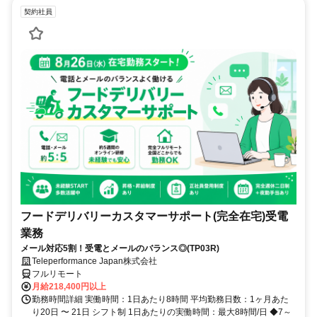
契約社員
フードデリバリーカスタマーサポート(完全在宅)受電
業務
メール対応5割！受電とメールのバランス◎(TP03R)
Teleperformance Japan株式会社
フルリモート
月給218,400円以上
勤務時間詳細 実働時間：1日あたり8時間 平均勤務日数：1ヶ月あた
り20日 〜 21日 シフト制 1日あたりの実働時間：最大8時間/日 ◆7～