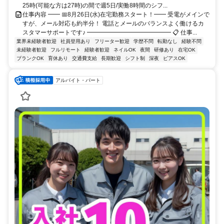
25時(可能な方は27時)の間で週5日/実働8時間のシフ...
仕事内容 ━━ 📅8月26日(水)在宅勤務スタート！━━ 受電がメインで
すが、メール対応も約半分！ 電話とメールのバランスよく働けるカ
スタマーサポートです♪ ━━━━━━━━━━━━━━ 📋 仕事...
業界未経験者歓迎
社員登用あり
フリーター歓迎
学歴不問
転勤なし
経験不問
未経験者歓迎
フルリモート
経験者歓迎
ネイルOK
夜間
研修あり
在宅OK
ブランクOK
育休あり
交通費支給
長期歓迎
シフト制
深夜
ピアスOK
アルバイト・パート