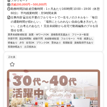
フルリモート
月給200,000円～500,000円
勤務時間詳細 総労働時間：1ヶ月あたり160時間 10:00～19:00（休憩
60分） 平均残業時間：月5時間未満
仕事内容 💻出社不要のフルリモートで一生モノのスキルを✨ 「毎日
の通勤時間が煩わしい」 「場所にとらわれない自由な働き方がした
い」 とお考えのあなた！ 完全未経験から在宅で動画編集のプロを目
指せる環...
業界未経験者歓迎
副業・WワークOK
資格取得支援あり
フリーター歓迎
学歴不問
固定時間制
経験不問
未経験者歓迎
フルリモート
午前
残業なし
研修あり
夕方
在宅OK
ブランクOK
育休あり
長期歓迎
資格取得手当あり
長期休暇あり
土日祝休み
正社員