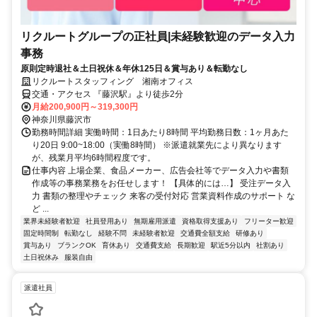
リクルートグループの正社員|未経験歓迎のデータ入力
事務
原則定時退社＆土日祝休＆年休125日＆賞与あり＆転勤なし
リクルートスタッフィング 湘南オフィス
交通・アクセス 『藤沢駅』より徒歩2分
月給200,900円～319,300円
神奈川県藤沢市
勤務時間詳細 実働時間：1日あたり8時間 平均勤務日数：1ヶ月あた
り20日 9:00~18:00（実働8時間） ※派遣就業先により異なります
が、残業月平均6時間程度です。
仕事内容 上場企業、食品メーカー、広告会社等でデータ入力や書類
作成等の事務業務をお任せします！ 【具体的には…】 受注データ入
力 書類の整理やチェック 来客の受付対応 営業資料作成のサポート な
ど ...
業界未経験者歓迎
社員登用あり
無期雇用派遣
資格取得支援あり
フリーター歓迎
固定時間制
転勤なし
経験不問
未経験者歓迎
交通費全額支給
研修あり
賞与あり
ブランクOK
育休あり
交通費支給
長期歓迎
駅近5分以内
社割あり
土日祝休み
服装自由
派遣社員