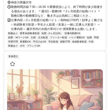
神奈川県藤沢市
勤務時間詳細 7:30～16:30 ※業務状況により、終了時間が多少前後す
る場合があります。 ＊週3日～勤務OK ＊2ヶ月程度の短期バイト ＊
勤務日数や勤務曜日など、 働き方はお気軽にご相談くださ...
仕事内容 ✅2ヶ月程度の短期バイト ✅高時給1700円！効率よく稼げる
✅未経験者大歓迎 ✅学生さん歓迎 ✅友達と一緒に応募も大歓迎！ ＜
仕事内容＞ 藤沢市内の水路の草刈りや 清掃業務をお願いします...
制服あり
業界未経験者歓迎
短期（3ヵ月以内）
扶養内勤務OK
副業・WワークOK
主婦・主夫歓迎
フリーター歓迎
バイク通勤OK
短期
早朝
学歴不問
車通勤OK
平日のみOK
学生歓迎
経験不問
未経験者歓迎
午前
研修あり
夕方
ブランクOK
業務委託