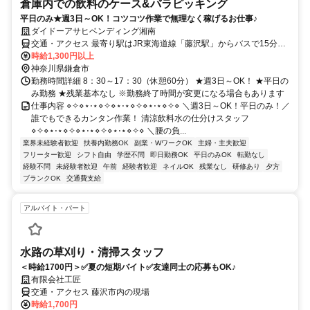
倉庫内での飲料のケース&バラピッキング
平日のみ★週3日～OK！コツコツ作業で無理なく稼げるお仕事♪
ダイドーアサヒベンディング湘南
交通・アクセス 最寄り駅はJR東海道線「藤沢駅」からバスで15分、
「長者久保入口」 下車すぐ
時給1,300円以上
神奈川県鎌倉市
勤務時間詳細 8：30～17：30（休憩60分） ★週3日～OK！ ★平日の
み勤務 ★残業基本なし ※勤務終了時間が変更になる場合もあります
仕事内容 ⋄✧⋄⋆⋅⋆⋄✧⋄⋆⋅⋆⋄✧⋄⋆⋅⋆⋄✧⋄ ＼週3日～OK！平日のみ！／
誰でもできるカンタン作業！ 清涼飲料水の仕分けスタッフ
⋄✧⋄⋆⋅⋆⋄✧⋄⋆⋅⋆⋄✧⋄⋆⋅⋆⋄✧⋄ ＼腰の負...
業界未経験者歓迎
扶養内勤務OK
副業・WワークOK
主婦・主夫歓迎
フリーター歓迎
シフト自由
学歴不問
即日勤務OK
平日のみOK
転勤なし
経験不問
未経験者歓迎
午前
経験者歓迎
ネイルOK
残業なし
研修あり
夕方
ブランクOK
交通費支給
アルバイト・パート
水路の草刈り・清掃スタッフ
＜時給1700円＞✅夏の短期バイト✅友達同士の応募もOK♪
有限会社工匠
交通・アクセス 藤沢市内の現場
時給1,700円