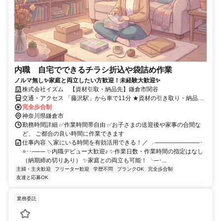
内職 自宅でできるチラシ折込や袋詰め作業
ノルマ無し✨家庭と両立したい方歓迎！未経験大歓迎✨
株式会社イズム 【資材引取・納品先】鎌倉市関谷
交通・アクセス 「藤沢駅」から車で11分 ★資材の引き取り・納品が
あるため、お車での対応必須
完全歩合制
神奈川県鎌倉市
勤務時間詳細 ✅作業時間帯自由 ✅お子さまの送迎後や家事の合間な
ど、 ご都合の良い時間に作業できます
仕事内容 ＼家にいる時間を有効活用できる！／ ╭──────────･
⭐･･─── ✨内職デビュー大歓迎♪ ✨作業日数・作業時間の指定はなし
（納期締め切りあり） ✨家庭との両立も可能！ ╰─･...
主婦・主夫歓迎
フリーター歓迎
学歴不問
ブランクOK
完全歩合制
友達と応募OK
業務委託