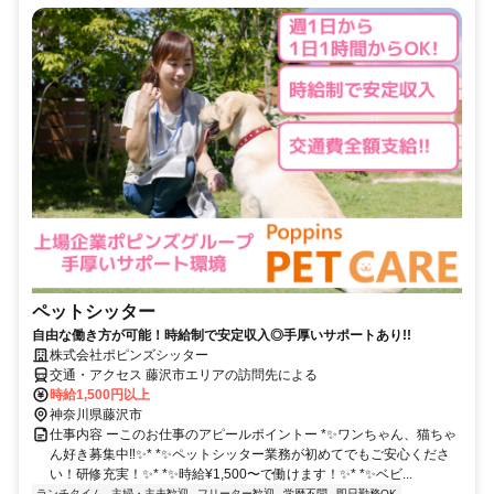
ペットシッター
自由な働き方が可能！時給制で安定収入◎手厚いサポートあり!!
株式会社ポピンズシッター
交通・アクセス 藤沢市エリアの訪問先による
時給1,500円以上
神奈川県藤沢市
仕事内容 ーこのお仕事のアピールポイントー *✨ワンちゃん、猫ちゃ
ん好き募集中‼✨* *✨ペットシッター業務が初めてでもご安心くださ
い！研修充実！✨* *✨時給¥1,500〜で働けます！✨* *✨ベビ...
ランチタイム
主婦・主夫歓迎
フリーター歓迎
学歴不問
即日勤務OK