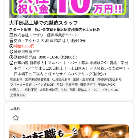
大手部品工場での製造スタッフ
スタート応援！祝い金支給✨藤沢駅徒歩圏内✨土日休み
株式会社ミヤザワ 藤沢事業所/n.fuji2
交通・アクセス 各線｢藤沢駅｣より徒歩10分
時給1,250円
神奈川県藤沢市
勤務時間詳細 ･8:00～16:40(休憩60分)
仕事内容 新着求人】アルバイト・パート募集 未経験OK！資格・学歴
不問！ - ✅年間休日120日以上！（土日休み） ✅入社祝い金支給中！ -
日本精工の工場内で 様々なサイズのベアリング(軸受)の ...
制服あり
業界未経験者歓迎
社員登用あり
主婦・主夫歓迎
資格取得支援あり
フリーター歓迎
バイク通勤OK
早朝
学歴不問
職場見学可
平日のみOK
転勤なし
経験不問
未経験者歓迎
午前
夜間
研修あり
夕方
ブランクOK
交通費支給
正社員