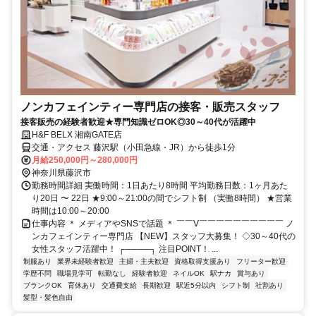
ノンカフェインティー専門店の接客・販売スタッフ
接客販売の経験者歓迎★専門知識ゼロOK◎30～40代が活躍中
H&F BELX 湘南GATE店
交通・アクセス 藤沢駅（小田急線・JR）から徒歩1分
月給250,000円～280,000円
神奈川県藤沢市
勤務時間詳細 実働時間：1日あたり8時間 平均勤務日数：1ヶ月あた
り20日 〜 22日 ★9:00～21:00の間でシフト制 （実働8時間） ★営業
時間は10:00～20:00
仕事内容 ＊ メディアやSNSで話題 ＊ ￣￣V￣￣￣￣￣￣￣￣￣￣ ノ
ンカフェインティー専門店 【NEW】スタッフ大募集！ ◇30～40代の
女性スタッフ活躍中！ ┌────┐ 注目POINT！ ...
制服あり
業界未経験者歓迎
主婦・主夫歓迎
資格取得支援あり
フリーター歓迎
学歴不問
職場見学可
転勤なし
経験者歓迎
ネイルOK
駅ナカ
賞与あり
ブランクOK
育休あり
交通費支給
長期歓迎
駅近5分以内
シフト制
社割あり
髪型・髪色自由