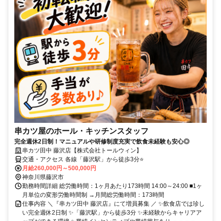
串カツ屋のホール・キッチンスタッフ
完全週休2日制！マニュアルや研修制度充実で飲食未経験も安心◎
串カツ田中 藤沢店【株式会社トールウィン】
交通・アクセス 各線「藤沢駅」から徒歩3分⭐
月給260,000円～500,000円
神奈川県藤沢市
勤務時間詳細 総労働時間：1ヶ月あたり173時間 14:00～24:00 ■1ヶ
月単位の変形労働時間制 →月間総労働時間：173時間
仕事内容 ＼『串カツ田中 藤沢店』にて増員募集 ／ ✨飲食店では珍し
い完全週休2日制 ✨「藤沢駅」から徒歩3分 ✨未経験からキャリアア