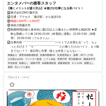
エンタメバーの接客スタッフ
【働くメリットが盛り沢山】★遊びが仕事になる夜バイト！
株式会社ZINO 藤沢店
交通・アクセス 「藤沢駅」から徒歩3分
時給1,600円～1,900円
神奈川県藤沢市
勤務時間詳細 □ 基本的に週2日以上 □ 働きたい時間帯も相談OK ★柔
軟な勤務シフト例 19:00-24:00（終電前に退勤） 22:00-3:00（深夜
帯） 20:00-5:00（フルタイム） ...
仕事内容 ￣￣￣￣￣￣￣￣￣￣￣ “バイトで人生変わる” って、ちょ
っと大げさ？ ￣V￣￣￣￣￣￣￣￣￣ ただ稼ぐだけのバイト、もう飽
きてない？？ - 毎日同じ作業 - 誰とも仲良くならない -...
制服あり
業界未経験者歓迎
扶養内勤務OK
社員登用あり
副業・WワークOK
土日祝のみOK
フリーター歓迎
シフト自由
学歴不問
即日勤務OK
職場見学可
学生歓迎
転勤なし
経験不問
未経験者歓迎
経験者歓迎
ネイルOK
残業なし
夜間
月1シフト提出
アルバイト・パート