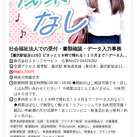
社会福祉法人での受付・書類確認・データ入力事務
【藤沢駅徒歩11分】ピタッと１８時で帰れる！１０月まで！データ入力
など！
株式会社スタッフサービス 仕事No/22-04428282
交通アクセス 最寄駅：藤沢駅 東海道本線（東日本）藤沢駅徒歩11分
車通勤可能
時給1,700円
神奈川県藤沢市
勤務時間 固定時間制 09:00～18:00 ◆開始日はご相談可能です！詳し
くはお問い合わせください！ ※残業はほとんどありません。※休憩
は６０分です。
仕事内容 ピタッと１８時で帰れる！１０月まで！データ入力など！
◆残業ほぼなしで無理なく働ける！リフレッシュできる休憩室完備！
幅広い年齢層の方が活躍中！近くにコンビニ・飲食店があり便利！約
２ヶ月のお...
業界未経験者歓迎
主婦・主夫歓迎
フリーター歓迎
社会保険あり
大量募集
学歴不問
車通勤OK
固定時間制
平日のみOK
転勤なし
未経験者歓迎
経験者歓迎
残業なし
有資格者歓迎
職種変更なし
研修あり
ブランクOK
交通費支給
長期歓迎
フルタイム歓迎