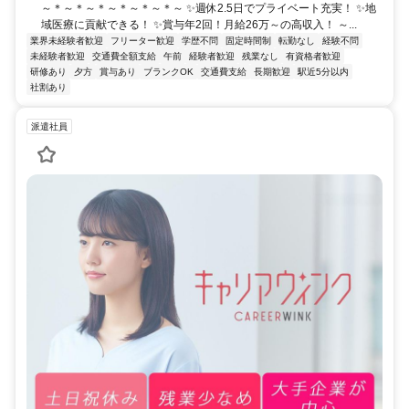
～＊～＊～＊～＊～＊～＊～ ✨週休2.5日でプライベート充実！ ✨地
域医療に貢献できる！ ✨賞与年2回！月給26万～の高収入！ ～...
業界未経験者歓迎
フリーター歓迎
学歴不問
固定時間制
転勤なし
経験不問
未経験者歓迎
交通費全額支給
午前
経験者歓迎
残業なし
有資格者歓迎
研修あり
夕方
賞与あり
ブランクOK
交通費支給
長期歓迎
駅近5分以内
社割あり
派遣社員