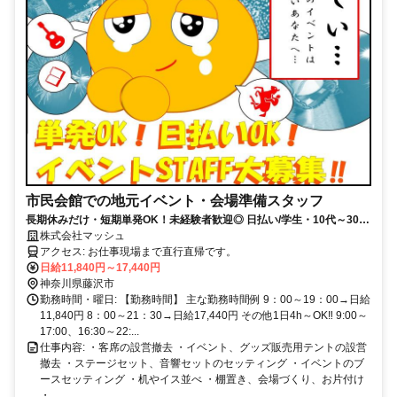
市民会館での地元イベント・会場準備スタッフ
長期休みだけ・短期単発OK！未経験者歓迎◎ 日払い/学生・10代～30代
活躍中/Ｗワーク副業OK/シフト自由/イベントスタッフ・イベントバイ
株式会社マッシュ
ト・限定レアバイト/神奈川/即日/高日給/短期/単発/履歴書不要/急募
アクセス: お仕事現場まで直行直帰です。
日給11,840円～17,440円
神奈川県藤沢市
勤務時間・曜日: 【勤務時間】 主な勤務時間例 9：00～19：00→日給
11,840円 8：00～21：30→日給17,440円 その他1日4h～OK‼ 9:00～
17:00、16:30～22:...
仕事内容: ・客席の設営撤去 ・イベント、グッズ販売用テントの設営
撤去 ・ステージセット、音響セットのセッティング ・イベントのブ
ースセッティング ・机やイス並べ ・棚置き、会場づくり、お片付け
・...