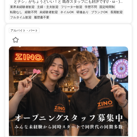
とナシ」がちょうどいい！と 既存スタッフにも好評です(/・ω・)...
業界未経験者歓迎
主婦・主夫歓迎
フリーター歓迎
学歴不問
固定時間制
転勤なし
経験不問
未経験者歓迎
ネイルOK
研修あり
ブランクOK
長期歓迎
フルタイム歓迎
履歴書不要
アルバイト・パート