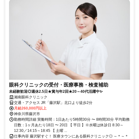
眼科クリニックの受付・医療事務・検査補助
未経験歓迎◎週休2.5日★賞与年2回★20～40代活躍中✨
湘南眼科クリニック
交通・アクセス JR「藤沢駅」北口より徒歩2分
月給260,000円以上
神奈川県藤沢市
勤務時間詳細 実働時間：1日あたり5時間30分 〜 8時間30分 平均勤務
日数：1ヶ月あたり18日 〜 20日 【 平日 】※水曜は休診日 8:30～
12:30／14:15～18:45 【 土曜 ...
仕事内容 藤沢駅すぐ！ 医療タウンにある眼科クリニック◎ ～＊～＊