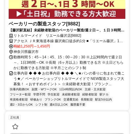
ベーカリーの製造スタッフ[9882]
【藤沢駅直結】未経験者歓迎のベーカリー製造/週２日～、１日３時間～/
短時間勤務OK！
リトルマーメイド リエール藤沢店[9882]
アクセス ＪＲ東海道本線 藤沢南口徒歩約1分 ■「リエール藤沢」1階■
湘南台駅、藤沢本町駅、善行駅、本鵠沼駅、大船駅、辻堂駅、茅ケ崎
時給1,250円～1,450円
駅、平塚駅、鎌倉駅方面からも通勤可能です！
神奈川県藤沢市
勤務時間 5：45～14：45、15：00～20：30 ※上記時間内で週２日
～、1日3時間～OK ※長期（6ヶ月以上）勤務できる方 ※土日どちら
かに勤務できる方歓迎 ※半月ごとのシフト制
仕事内容 ◆ ◆ ◆ お仕事内容 ◆ ◆ ◆ ＼★パンの香りに包まれて働こ
う★／ ベーカリーショップリトルマーメイドで NEW製造スタッフ大
募集！ ＜おすすめポイント＞ ☆未経験者大歓迎！ブランク...
扶養内勤務OK
副業・WワークOK
1日4時間以内OK
主婦・主夫歓迎
フリーター歓迎
学歴不問
学生歓迎
未経験者歓迎
経験者歓迎
駅ナカ
有資格者歓迎
研修あり
ブランクOK
交通費支給
長期歓迎
駅近5分以内
週2・3日からOK
シフト制
週4日以上OK
履歴書不要
正社員