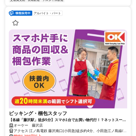
アルバイト・パート
ピッキング・梱包スタッフ
【各線「藤沢駅」徒歩5分】スマホ1台でお買い物代行！？ネットスーパ
ーの注文対応◎ノルマなし・配送なし・コツコツ裏方ワーク！
オーケー 藤沢店
アクセス 江ノ島電鉄 藤沢南口(小田急)徒歩約4分、小田急江ノ島線/小