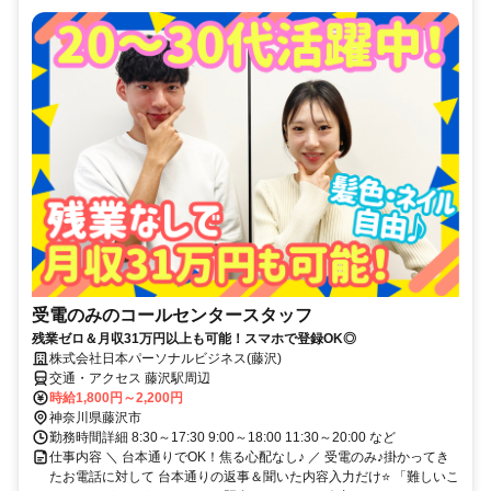
受電のみのコールセンタースタッフ
残業ゼロ＆月収31万円以上も可能！スマホで登録OK◎
株式会社日本パーソナルビジネス(藤沢)
交通・アクセス 藤沢駅周辺
時給1,800円～2,200円
神奈川県藤沢市
勤務時間詳細 8:30～17:30 9:00～18:00 11:30～20:00 など
仕事内容 ＼ 台本通りでOK！焦る心配なし♪ ／ 受電のみ♪掛かってき
たお電話に対して 台本通りの返事＆聞いた内容入力だけ⭐ 「難しいこ