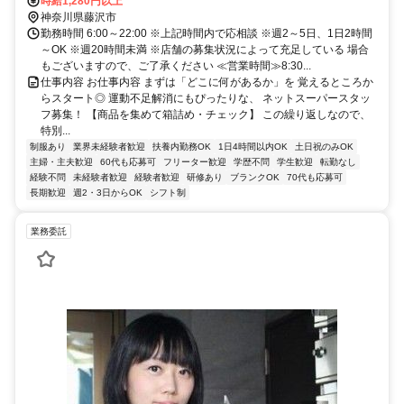
田急小田原線 藤沢南口(小田急)徒歩約4分、ＪＲ東海道本線 藤沢南口
時給1,280円以上
(小田急)徒歩約4分 各線「藤沢駅」より徒歩約5分＊自転車通勤OK
神奈川県藤沢市
勤務時間 6:00～22:00 ※上記時間内で応相談 ※週2～5日、1日2時間
～OK ※週20時間未満 ※店舗の募集状況によって充足している 場合
もございますので、ご了承ください ≪営業時間≫8:30...
仕事内容 お仕事内容 まずは「どこに何があるか」を 覚えるところか
らスタート◎ 運動不足解消にもぴったりな、 ネットスーパースタッ
フ募集！ 【商品を集めて箱詰め・チェック】 この繰り返しなので、
特別...
制服あり
業界未経験者歓迎
扶養内勤務OK
1日4時間以内OK
土日祝のみOK
主婦・主夫歓迎
60代も応募可
フリーター歓迎
学歴不問
学生歓迎
転勤なし
経験不問
未経験者歓迎
経験者歓迎
研修あり
ブランクOK
70代も応募可
長期歓迎
週2・3日からOK
シフト制
業務委託