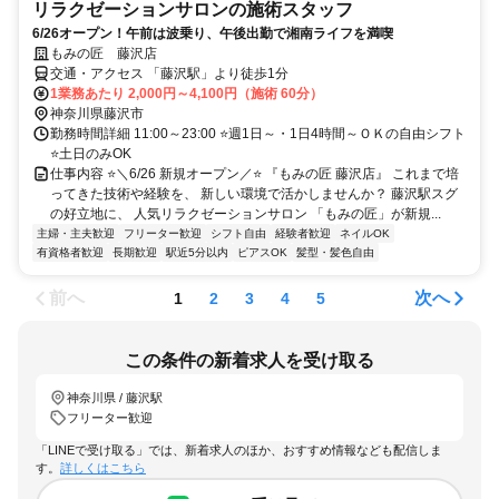
リラクゼーションサロンの施術スタッフ
6/26オープン！午前は波乗り、午後出勤で湘南ライフを満喫
もみの匠 藤沢店
交通・アクセス 「藤沢駅」より徒歩1分
1業務あたり 2,000円～4,100円（施術 60分）
神奈川県藤沢市
勤務時間詳細 11:00～23:00 ⭐週1日～・1日4時間～ＯＫの自由シフト
⭐土日のみOK
仕事内容 ⭐＼6/26 新規オープン／⭐ 『もみの匠 藤沢店』 これまで培
ってきた技術や経験を、 新しい環境で活かしませんか？ 藤沢駅スグ
の好立地に、 人気リラクゼーションサロン 「もみの匠」が新規...
主婦・主夫歓迎
フリーター歓迎
シフト自由
経験者歓迎
ネイルOK
有資格者歓迎
長期歓迎
駅近5分以内
ピアスOK
髪型・髪色自由
前へ
次へ
1
2
3
4
5
この条件の新着求人を受け取る
神奈川県 / 藤沢駅
フリーター歓迎
「LINEで受け取る」では、新着求人のほか、おすすめ情報なども配信しま
す。
詳しくはこちら