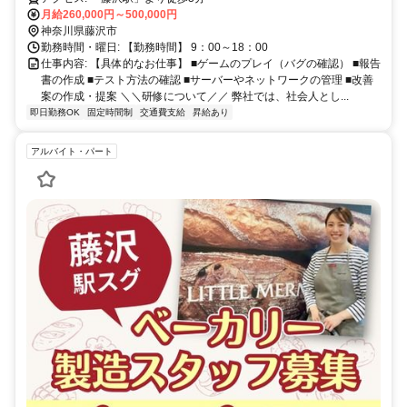
月給260,000円～500,000円
神奈川県藤沢市
勤務時間・曜日: 【勤務時間】 9：00～18：00
仕事内容: 【具体的なお仕事】 ■ゲームのプレイ（バグの確認） ■報告
書の作成 ■テスト方法の確認 ■サーバーやネットワークの管理 ■改善
案の作成・提案 ＼＼研修について／／ 弊社では、社会人とし...
即日勤務OK
固定時間制
交通費支給
昇給あり
アルバイト・パート