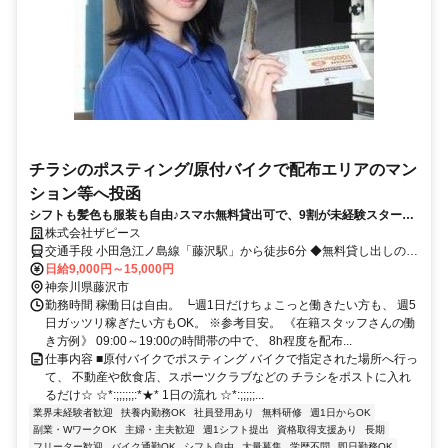
チラシのポスティング/原付バイクで配布エリアのマン
ション等へ投函
シフトも髪色も服装も自由♪スマホ無料貸出可で、9割が未経験スタート
です☆
株式会社ザピース
交通手段 小田急江ノ島線「藤沢駅」から徒歩6分 ◆無料貸し出しの原
付バイク通勤OK ◆自転車通勤もOK 【最寄り駅】 ・江ノ島電鉄線
日給9,000円～15,000円
「藤沢駅」 ・ＪＲ東海道本線「藤沢駅」 ・その他
神奈川県藤沢市
勤務時間 稼働日は自由。 ┗週1日だけちょこっと働きたい方も、 週5
日ガッツリ稼ぎたい方もOK。 ※参考目安。 《在籍スタッフさんの働
き方例》 09:00～19:00の時間帯の中で、 8h程度を配布...
仕事内容 ■原付バイクでポスティング バイクで指定された場所へ行っ
て、 不動産や飲食店、スポーツクラブなどの チラシをポストに入れ
るだけ☆ ☆*:;;;;;;:*★* 1日の流れ ☆*:;;;;;...
業界未経験者歓迎
扶養内勤務OK
社員登用あり
無料研修
週1日からOK
副業・WワークOK
主婦・主夫歓迎
週1シフト提出
資格取得支援あり
長期
フリーター歓迎
バイク通勤OK
シフト自由
大量募集
学歴不問
即日勤務OK