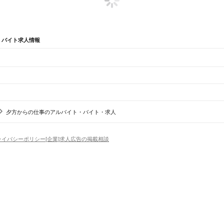
・バイト求人情報
辺
ガチャガチャ
犬カフェ
夕方からの仕事のアルバイト・バイト・求人
子区
金沢区
港北区
戸塚区
港南区
旭区
緑区
瀬谷区
栄区
泉区
青葉区
都筑区
駅
平塚駅
大磯駅
二宮駅
国府津駅
鴨宮駅
小田原駅
早川駅
根府川駅
真鶴駅
湯河原駅
ライバシーポリシー
[企業]求人広告の掲載相談
区
場
精肉・鮮魚加工
給食調理
パン屋（ベーカリー）
フードカウンター販売員
バー（BAR）・
蔵小杉駅
武蔵中原駅
武蔵新城駅
武蔵溝ノ口駅
津田山駅
久地駅
宿河原駅
登戸駅
中野島駅
稲田堤
・髪色自由
ひげOK
ネイルOK
ピアスOK
履歴書不要
オープニングスタッフ
留学生・外国人活躍
駅
海芝浦駅
安善駅
大川駅
武蔵白石駅
浜川崎駅
昭和駅
扇町駅
）
崎市
逗子市
三浦市
秦野市
厚木市
大和市
伊勢原市
海老名市
座間市
南足柄市
綾瀬市
三浦郡
高座郡
トセールス
コンビニ
フードカウンター販売員
アパレル
家電量販店・携帯販売（携帯ショップ
日からOK
週4日以上OK
時間や曜日が選べる・シフト自由
固定時間・固定シフト制
シフト制
中山駅
十日市場駅
長津田駅
古淵駅
淵野辺駅
矢部駅
相模原駅
橋本駅
アミューズメントスタッフ
パチンコ・スロット
その他旅行・レジャー・イベント
の仕事
深夜の仕事
1日4時間以内OK
フルタイム歓迎
残業なし