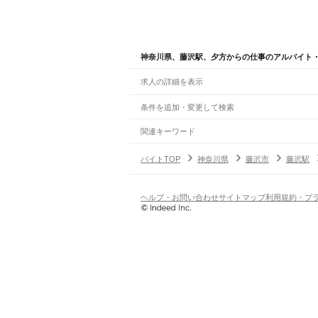
神奈川県、藤沢駅、夕方からの仕事のアルバイト
求人の詳細を表示
条件を追加・変更して検索
市区町村を追加・変更
関連キーワード
完全在宅ワーク 全国
シール貼り 在宅
現在地周
神奈川県
駅を追加・変更
バイトTOP
神奈川県
藤沢市
藤沢駅
神奈川県
すべて
横浜市
すべて
職種を追加・変更
JR東海道本線(東京～熱海)
鶴見区
神奈川区
西区
中区
南区
保土ケ谷区
磯
川崎駅
横浜駅
戸塚駅
大船駅
藤沢駅
辻堂駅
茅ケ崎
飲食・フードサービス
ヘルプ・お問い合わせ
サイトマップ
利用規約・プ
川崎市
すべて
特徴を追加・変更
飲食・フードサービス
すべて
JR南武線
川崎区
幸区
中原区
高津区
多摩区
宮前区
麻生
ホールスタッフ
キッチンスタッフ
皿洗い・洗い
人気
川崎駅
尻手駅
矢向駅
鹿島田駅
平間駅
向河原駅
武
雇用形態を追加・変更
飲食店（店長・マネージャー）
相模原市
すべて
日払いOK
高校生歓迎
学生歓迎
深夜の仕事
髪型
営業・販売
JR鶴見線
緑区
中央区
南区
勤務期間
アルバイト・パート
都道府県を変更
鶴見駅
国道駅
鶴見小野駅
弁天橋駅
浅野駅
新芝浦
営業・販売
すべて
短期
正社員
単発・1日OK
長期
期間限定（春夏冬休み等
横須賀市
平塚市
鎌倉市
藤沢市
小田原市
茅ヶ
営業
テレフォンアポインター（テレアポ）
ルー
シフト
契約社員
JR横浜線
旅行・レジャー・イベント
土日祝のみOK
派遣社員
平日のみOK
週1日からOK
週2・3
東神奈川駅
大口駅
菊名駅
新横浜駅
小机駅
鴨居駅
旅行・レジャー・イベント
すべて
変形労働時間制
業務委託
ホテルスタッフ（フロント等）
レジャー施設・
働く時間
JR根岸線
倉庫・物流管理
早朝・朝の仕事
昼の仕事
夕方からの仕事
夜から