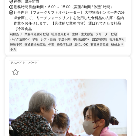
たは「イオンモール座間」バス停下車、徒歩数分小田急江ノ島線「中
神奈川県座間市
央林間駅」よりバスで約15分小田急小田原線「小田急相模原駅」より
勤務時間 勤務時間： 6:00 ～ 15:00（実働8時間 / 休憩1時間）
バスで約15分相鉄本線「さがみ野駅」よりバスで約15分
仕事内容 【フォークリフトオペレーター】 大型物流センター内の冷
凍倉庫にて、 リーチフォークリフトを使用した食料品の入庫・格納
作業をお任せします。 【具体的な業務内容】 運ばれてきた食料品
（冷凍食品...
制服あり
業界未経験者歓迎
社員登用あり
主婦・主夫歓迎
フリーター歓迎
バイク通勤OK
早朝
シフト自由
学歴不問
即日勤務OK
固定時間制
職場見学可
経験不問
交通費全額支給
午前
経験者歓迎
週払いOK
有資格者歓迎
研修あり
夕方
アルバイト・パート