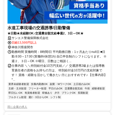
水道工事現場の交通誘導/日勤警備
★日勤★未経験OK♪交通費全額支給◆週2、3日～OK★
サンエス警備保障株式会社
日給13,500円以上
神奈川県座間市
勤務時間 実働時間：8時間/日 平均勤務日数：1ヶ月あたりnull日 ■日
勤 8:00～17:00 (実働8h/休憩1h) 自己申告制のシフトになります。 ※
週２、３日～OK ※曜日、日数はご相談く...
仕事内容 ＼＼特別給付金10万円支給／／ 交通誘導2級または指導教
育責任者の資格をお持ちの方は、 特別給付金10万円の支給対象で
す！ 資格・経験を活かして働きたい方におすすめです♪ 【仕事内容】
*...
業界未経験者歓迎
扶養内勤務OK
副業・WワークOK
土日祝のみOK
主婦・主夫歓迎
フリーター歓迎
平日のみOK
交通費全額支給
午前
経験者歓迎
即日払いOK
有資格者歓迎
研修あり
夕方
ブランクOK
長期歓迎
フルタイム歓迎
週2・3日からOK
シフト制
同じ企業の求人