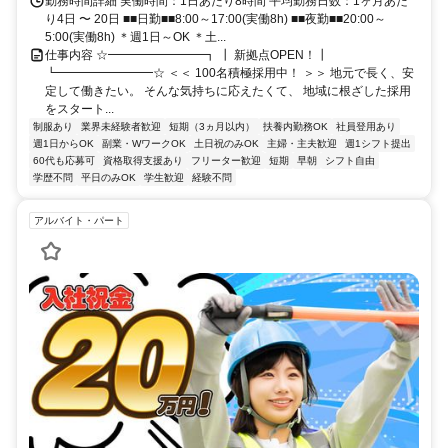
勤務時間詳細 実働時間：1日あたり8時間 平均勤務日数：1ヶ月あた
り4日 〜 20日 ■■日勤■■8:00～17:00(実働8h) ■■夜勤■■20:00～
5:00(実働8h) ＊週1日～OK ＊土...
仕事内容 ☆━━━━━━━━┓ ┃ 新拠点OPEN！┃
┗━━━━━━━━☆ ＜＜ 100名積極採用中！ ＞＞ 地元で長く、安
定して働きたい。 そんな気持ちに応えたくて、 地域に根ざした採用
をスタート...
制服あり
業界未経験者歓迎
短期（3ヵ月以内）
扶養内勤務OK
社員登用あり
週1日からOK
副業・WワークOK
土日祝のみOK
主婦・主夫歓迎
週1シフト提出
60代も応募可
資格取得支援あり
フリーター歓迎
短期
早朝
シフト自由
学歴不問
平日のみOK
学生歓迎
経験不問
アルバイト・パート