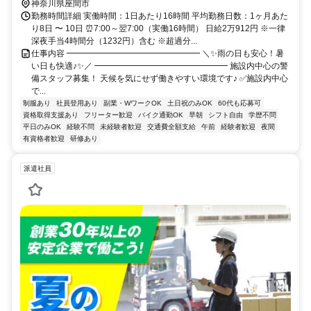
神奈川県座間市
勤務時間詳細 実働時間：1日あたり16時間 平均勤務日数：1ヶ月あた
り8日 〜 10日 ⏰7:00～翌7:00（実働16時間） 日給2万912円 ※一律
深夜手当4時間分（1232円）含む ※超過分...
仕事内容 ━━━━━━━━━━━━━━━━ ＼✨雨の日も安心！暑
い日も快適♪✨／ ━━━━━━━━━━━━━━━━ 施設内中心の警
備スタッフ募集！ 天候を気にせず働きやすい環境です♪ ✅施設内中心
で...
制服あり
社員登用あり
副業・WワークOK
土日祝のみOK
60代も応募可
資格取得支援あり
フリーター歓迎
バイク通勤OK
早朝
シフト自由
学歴不問
平日のみOK
経験不問
未経験者歓迎
交通費全額支給
午前
経験者歓迎
夜間
有資格者歓迎
研修あり
派遣社員