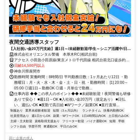
夜間交通誘導スタッフ
【入社祝い金20万円支給】週1日～/未経験歓迎/学生～シニア活躍中/日払
い・週払いOK/履歴書不要！
株式会社オリエンタル警備 本厚木RC(相武台前)
アクセス 小田急小田原線/東京メトロ千代田線 相武台前北口徒歩約6
分、小田急小田原線 小田急相模原北口徒歩約25分、ＪＲ相模線 相武
日給14,500円以上
台下徒歩約33分 (面接地/本厚木リクルートセンター)神奈川県厚木市
神奈川県座間市
旭町２丁目２－７ 三和ビル２Ｆ
勤務時間 実働時間：8時間/日 平均勤務日数：1ヶ月あたり12日 ・勤
務曜日：月・火・水・木・金・土・日・祝 ・勤務時間： [1] 20:00～
05:00 ◎週1日～勤務OK ◎週・月単位で勤務...
仕事内容 ◆◆この求人のポイント◆◆ ■未経験歓迎！夜間警備も研修
ありで安心！ ■週1日～OK ■入社祝い金20万円（規定あり） ■日払
い、週払いOK ■夜勤で高日給 ■Wワーク／副業OK ■直行直帰...
制服あり
業界未経験者歓迎
短期（3ヵ月以内）
ランチタイム
扶養内勤務OK
社員登用あり
週1日からOK
副業・WワークOK
1日4時間以内OK
土日祝のみOK
主婦・主夫歓迎
資格取得支援あり
フリーター歓迎
バイク通勤OK
短期
早朝
シフト自由
学歴不問
車通勤OK
平日のみOK
同じ企業の求人