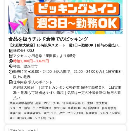
食品を扱うチルド倉庫でのピッキング
【未経験大歓迎】16時以降スタート｜週3日～勤務OK｜給与の週払い
OK｜車・バイク・自転車通勤OK
株式会社OSJ
アクセス 小田急線「座間駅」より車5分
時給1,300円～1,625円
神奈川県座間市
勤務時間 ●16:00～24:00 上記の間で、21:00～24:00を含む1日実働3h
以上の勤務
仕事内容 求人のポイント ￣￣￣￣￣￣￣￣￣￣￣￣￣￣￣￣￣￣￣
未経験大歓迎！｜誰でもカンタンな軽作業 短時間勤務ＯＫ｜1日実働
3h～勤務も可能 働きやすい環境｜気温は一定の冷蔵倉庫◎ 給与の週
払い...
業界未経験者歓迎
副業・WワークOK
1日4時間以内OK
主婦・主夫歓迎
フリーター歓迎
バイク通勤OK
学歴不問
車通勤OK
即日勤務OK
職場見学可
経験不問
未経験者歓迎
週払いOK
夕方
ブランクOK
長期歓迎
フルタイム歓迎
週2・3日からOK
シフト制
深夜
アルバイト・パート