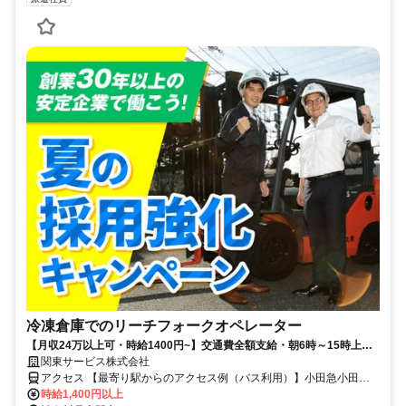
冷凍倉庫でのリーチフォークオペレーター
【月収24万以上可・時給1400円~】交通費全額支給・朝6時～15時上が
り！冷凍倉庫でのリーチフォークオペレーター／残業ほぼなし
関東サービス株式会社
アクセス 【最寄り駅からのアクセス例（バス利用）】小田急小田原
線「相武台前駅」よりバスで約10～12分※「ひばりが丘一丁目」ま
時給1,400円以上