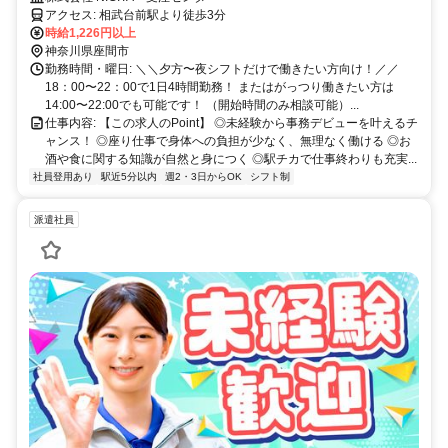
アクセス: 相武台前駅より徒歩3分
時給1,226円以上
神奈川県座間市
勤務時間・曜日: ＼＼夕方〜夜シフトだけで働きたい方向け！／／
18：00〜22：00で1日4時間勤務！ またはがっつり働きたい方は
14:00〜22:00でも可能です！ （開始時間のみ相談可能）...
仕事内容: 【この求人のPoint】 ◎未経験から事務デビューを叶えるチ
ャンス！ ◎座り仕事で身体への負担が少なく、無理なく働ける ◎お
酒や食に関する知識が自然と身につく ◎駅チカで仕事終わりも充実...
社員登用あり
駅近5分以内
週2・3日からOK
シフト制
派遣社員