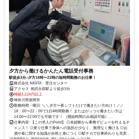
夕方から働けるかんたん電話受付事務
駅徒歩3分♪夕方18時〜22時の短時間勤務のお仕事！
株式会社 NIGITA 受注センター
アクセス: 相武台前駅より徒歩3分
時給1,226円以上
神奈川県座間市
勤務時間・曜日: ＼＼夕方〜夜シフトだけで働きたい方向け！／／
18：00〜22：00で1日4時間勤務！ またはがっつり働きたい方は
14:00〜22:00でも可能です！ （開始時間のみ相談可能）...
仕事内容: 【この求人のPoint】 ◎未経験から事務デビューを叶えるチ
ャンス！ ◎座り仕事で身体への負担が少なく、無理なく働ける ◎お
酒や食に関する知識が自然と身につく ◎駅チカで仕事終わりも充実...
社員登用あり
駅近5分以内
週2・3日からOK
シフト制