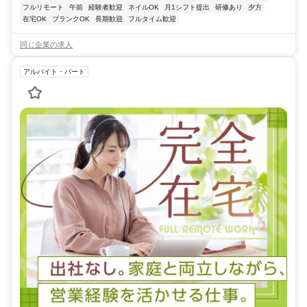
フルリモート
午前
経験者歓迎
ネイルOK
月1シフト提出
研修あり
夕方
在宅OK
ブランクOK
長期歓迎
フルタイム歓迎
同じ企業の求人
アルバイト・パート