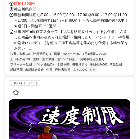
ノ島線「南林間駅」車14分、「中央林間駅」車15分
時給1,300円
神奈川県座間市
勤務時間詳細 ①7:00～16:00 ②8:00～17:00 ③9:00～17:00 ④11:00
～17:00 上記時間内で1日4h～勤務OK もちろん勤務時間の選択OK！
★週2日～勤務可 ＊1週間...
仕事内容 ■軽作業スタッフ 【商品を格納＆仕分けするお仕事】 入荷
した商品を庫内の決められた場所へ格納したり、ハンドリフトや専用
の端末(ハンディ―)を使って加工食品等を集めたり仕分する軽作業を
お願いし...
扶養内勤務OK
社員登用あり
副業・WワークOK
1日4時間以内OK
土日祝のみOK
主婦・主夫歓迎
週1シフト提出
資格取得支援あり
フリーター歓迎
バイク通勤OK
学歴不問
職場見学可
平日のみOK
学生歓迎
経験不問
未経験者歓迎
午前
経験者歓迎
ネイルOK
夕方
アルバイト・パート