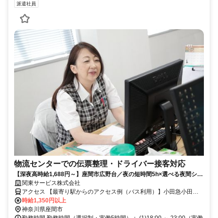
派遣社員
物流センターでの伝票整理・ドライバー接客対応
【深夜高時給1,688円～】座間市広野台／夜の短時間5h×選べる夜間シフ
ト！物流センターでの伝票整理・ドライバー接客対応
関東サービス株式会社
アクセス 【最寄り駅からのアクセス例（バス利用）】小田急小田原
線「相武台前駅」よりバスで約10～12分※「ひばりが丘一丁目」ま
時給1,350円以上
たは「イオンモール座間」バス停下車、徒歩数分小田急江ノ島線「中
神奈川県座間市