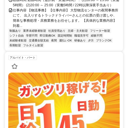
央林間駅」よりバスで約15分小田急小田原線「小田急相模原駅」より
勤務時間 勤務時間（選択制・実働5時間）： (1)18:00 ～ 23:00（実働
バスで約15分相鉄本線「さがみ野駅」よりバスで約15分
5時間） (2)20:00 ～ 25:00（実働5時間 / 22時以降深夜手当あり）
仕事内容 【物流事務】 【仕事内容】 大型物流センターの夜間事務所
にて、 出入りするトラックドライバーさんとの伝票の受け渡しや、
簡単な事務処理・庶務業務をお任せします。 【具体的な業務内容】
到着...
制服あり
業界未経験者歓迎
社員登用あり
主婦・主夫歓迎
フリーター歓迎
シフト自由
学歴不問
即日勤務OK
固定時間制
職場見学可
経験不問
未経験者歓迎
交通費全額支給
夜間
週払いOK
研修あり
夕方
ブランクOK
長期歓迎
フルタイム歓迎
アルバイト・パート