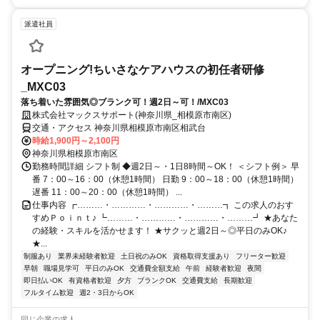
派遣社員
オープニング!ちいさなケアハウスの初任者研修
_MXC03
落ち着いた雰囲気◎ブランク可！週2日～可！/MXC03
株式会社マックスサポート(神奈川県_相模原市南区)
交通・アクセス 神奈川県相模原市南区相武台
時給1,900円～2,100円
神奈川県相模原市南区
勤務時間詳細 シフト制 ◆週2日～・1日8時間～OK！ ＜シフト例＞ 早
番 7：00～16：00（休憩1時間） 日勤 9：00～18：00（休憩1時間）
遅番 11：00～20：00（休憩1時間） ...
仕事内容 ┏………・…………・…………・………┓ この求人のおす
すめＰｏｉｎｔ♪ ┗………・…………・…………・………┛ ★あなた
の経験・スキルを活かせます！ ★サクッと週2日～◎平日のみOK♪
★...
制服あり
業界未経験者歓迎
土日祝のみOK
資格取得支援あり
フリーター歓迎
早朝
職場見学可
平日のみOK
交通費全額支給
午前
経験者歓迎
夜間
即日払いOK
有資格者歓迎
夕方
ブランクOK
交通費支給
長期歓迎
フルタイム歓迎
週2・3日からOK
同じ企業の求人