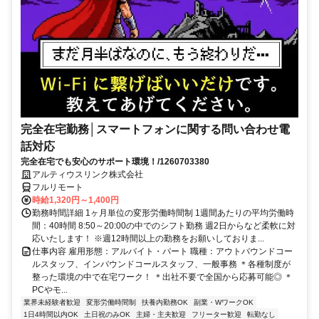
完全在宅勤務│スマートフォンに関する問い合わせ電
話対応
完全在宅でも安心のサポート環境！/1260703380
アルティウスリンク株式会社
フルリモート
時給1,320円～1,400円
勤務時間詳細 1ヶ月単位の変形労働時間制 1週間あたりの平均労働時
間：40時間 8:50～20:00の中でのシフト勤務 週2日からなど柔軟に対
応いたします！ ※週12時間以上の勤務をお願いしておりま...
仕事内容 雇用形態：アルバイト・パート 職種：アウトバウンドコー
ルスタッフ、インバウンドコールスタッフ、一般事務 ＊各種制度が
整った環境の中で在宅ワーク！ ＊出社不要で全国から応募可能◎ ＊
PCやモ...
業界未経験者歓迎
変形労働時間制
扶養内勤務OK
副業・WワークOK
1日4時間以内OK
土日祝のみOK
主婦・主夫歓迎
フリーター歓迎
転勤なし