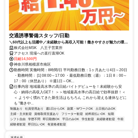
交通誘導警備スタッフ/日勤
＼60代以上も活躍中／未経験から高収入可能！働きやすさが魅力の環境
で警備員デビューをしませんか！【月収29万円可能！日払いもOK！】
株式会社MSK 八王子営業所
勤務3日前迄シフト申請が可能です！週1日～・短期もOK！あなたのラ
アクセス 現場への直行直帰OK
イフスタイルに合わせてお仕事しませんか！未経験者大歓迎！年代幅広
日給14,500円
く活躍しています。
神奈川県相模原市南区
勤務時間 実働時間：8時間/日 平均勤務日数：1ヶ月あたり4日～20日
・勤務時間： [1] 08:00～17:00 ・最低勤務日数（週）：1日 8：00～
17：00（休憩あり） ※週1日～OK...
仕事内容 地域最高水準の高日給バイトデビューを！未経験から安
心・納得の高収入GET！ ＞＞地域最高水準の高日給で効率抜群！＜
＜ ようやく慣れてきた新生活はもちろん これから迎える連休などに
も ”働きや...
制服あり
社員登用あり
週1日からOK
副業・WワークOK
土日祝のみOK
主婦・主夫歓迎
資格取得支援あり
フリーター歓迎
給料前払いOK
短期
シフト自由
学歴不問
即日勤務OK
平日のみOK
学生歓迎
未経験者歓迎
午前
経験者歓迎
即日払いOK
有資格者歓迎
派遣社員