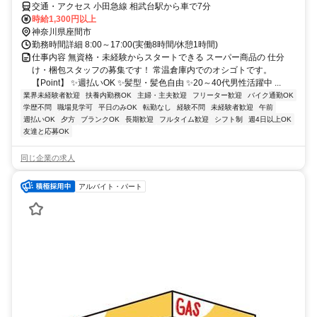
厚木オフィス
交通・アクセス 小田急線 相武台駅から車で7分
時給1,300円以上
神奈川県座間市
勤務時間詳細 8:00～17:00(実働8時間/休憩1時間)
仕事内容 無資格・未経験からスタートできる スーパー商品の 仕分
け・梱包スタッフの募集です！ 常温倉庫内でのオシゴトです。
【Point】 ✨週払いOK ✨髪型・髪色自由 ✨20～40代男性活躍中 ...
業界未経験者歓迎
扶養内勤務OK
主婦・主夫歓迎
フリーター歓迎
バイク通勤OK
学歴不問
職場見学可
平日のみOK
転勤なし
経験不問
未経験者歓迎
午前
週払いOK
夕方
ブランクOK
長期歓迎
フルタイム歓迎
シフト制
週4日以上OK
友達と応募OK
同じ企業の求人
アルバイト・パート