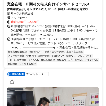
完全在宅 IT商材の法人向けインサイドセールス
営業経験活かしキャリア＆収入UP！平日×週4～私生活と両立◎
リーグル株式会社
フルリモート
時給1,600円～2,620円
勤務時間詳細 9:00～18:00 (実働8時間/休憩1時間) 週4日～/1日7h～
OK 週5日/1日8hフルタイム歓迎 【1日の流れの例】 9:00 リモートで
業務開始、チーム朝礼 ▼ 12:00...
仕事内容 雇用形態：アルバイト・パート 職種：IT/通信製品法人営
業、Webサービス法人営業、アウトバウンドコールスタッフ
┏○o。.。──────────────┓ ＜完全在宅＞営業経験を活かし...
業界未経験者歓迎
社員登用あり
副業・WワークOK
主婦・主夫歓迎
フリーター歓迎
学歴不問
固定時間制
平日のみOK
転勤なし
フルリモート
午前
経験者歓迎
ネイルOK
有資格者歓迎
研修あり
夕方
在宅OK
ブランクOK
長期歓迎
フルタイム歓迎
アルバイト・パート