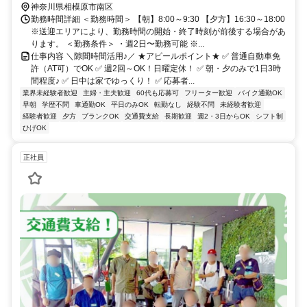
神奈川県相模原市南区
勤務時間詳細 ＜勤務時間＞ 【朝】8:00～9:30 【夕方】16:30～18:00
※送迎エリアにより、勤務時間の開始・終了時刻が前後する場合があ
ります。 ＜勤務条件＞ ・週2日〜勤務可能 ※...
仕事内容 ＼隙間時間活用♪／ ★アピールポイント★ ✅️ 普通自動車免
許（AT可）でOK ✅️ 週2回～OK！日曜定休！ ✅️ 朝・夕のみで1日3時
間程度♪ ✅️ 日中は家でゆっくり！ ✅️ 応募者...
業界未経験者歓迎
主婦・主夫歓迎
60代も応募可
フリーター歓迎
バイク通勤OK
早朝
学歴不問
車通勤OK
平日のみOK
転勤なし
経験不問
未経験者歓迎
経験者歓迎
夕方
ブランクOK
交通費支給
長期歓迎
週2・3日からOK
シフト制
ひげOK
正社員