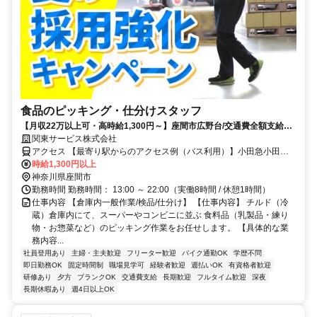
食品のピッキング・仕分けスタッフ
【月収22万以上可・高時給1,300円～】座間市広野台/交通費全額支給＆
朝はゆっくり13時スタート！食品のピッキング・仕分け／残業ほぼなし
関東サービス株式会社
アクセス 【最寄り駅からのアクセス例（バス利用）】小田急小田原
線「相武台前駅」よりバスで約10～12分※「ひばりが丘一丁目」ま
時給1,300円以上
たは「イオンモール座間」バス停下車、徒歩数分小田急江ノ島線「中
神奈川県座間市
央林間駅」よりバスで約15分小田急小田原線「小田急相模原駅」より
勤務時間 勤務時間： 13:00 ～ 22:00（実働8時間 / 休憩1時間）
バスで約15分相鉄本線「さがみ野駅」よりバスで約15分
仕事内容 【倉庫内一般作業/検品/仕分け】 【仕事内容】 チルド（冷
蔵）倉庫内にて、スーパーやコンビニに並ぶ 食料品（乳製品・練り
物・お惣菜など）のピッキング作業をお任せします。 【具体的な業
務内容...
社員登用あり
主婦・主夫歓迎
フリーター歓迎
バイク通勤OK
学歴不問
即日勤務OK
固定時間制
職場見学可
経験者歓迎
週払いOK
有資格者歓迎
研修あり
夕方
ブランクOK
交通費支給
長期歓迎
フルタイム歓迎
深夜
長期休暇あり
週4日以上OK