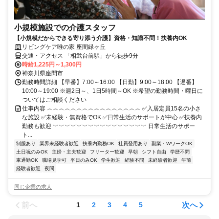
小規模施設での介護スタッフ
【小規模だからできる寄り添う介護】資格・知識不問！扶養内OK
リビングケア唯の家 座間緑ヶ丘
交通・アクセス 「相武台前駅」から徒歩9分
時給1,225円～1,300円
神奈川県座間市
勤務時間詳細 【早番】7:00～16:00 【日勤】9:00～18:00 【遅番】
10:00～19:00 ※週2日～、1日5時間～OK ※希望の勤務時間・曜日に
ついてはご相談ください
仕事内容 ︵︵︵︵︵︵︵︵︵︵︵︵︵︵︵︵ ✅入居定員15名の小さ
な施設 ✅未経験・無資格でOK ✅日常生活のサポートが中心 ✅扶養内
勤務も歓迎 ︶︶︶︶︶︶︶︶︶︶︶︶︶︶︶︶ 日常生活のサポー
ト...
制服あり
業界未経験者歓迎
扶養内勤務OK
社員登用あり
副業・WワークOK
土日祝のみOK
主婦・主夫歓迎
フリーター歓迎
早朝
シフト自由
学歴不問
車通勤OK
職場見学可
平日のみOK
学生歓迎
経験不問
未経験者歓迎
午前
経験者歓迎
夜間
同じ企業の求人
前へ
次へ
1
2
3
4
5