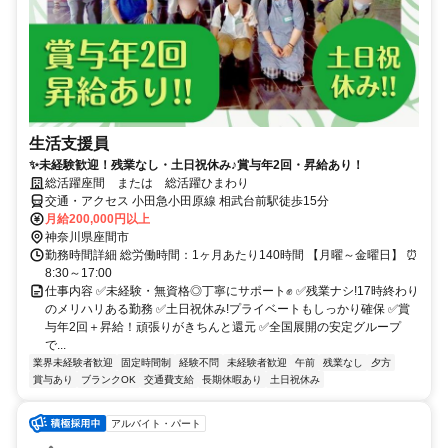
生活支援員
✨未経験歓迎！残業なし・土日祝休み♪賞与年2回・昇給あり！
総活躍座間 または 総活躍ひまわり
交通・アクセス 小田急小田原線 相武台前駅徒歩15分
月給200,000円以上
神奈川県座間市
勤務時間詳細 総労働時間：1ヶ月あたり140時間 【月曜～金曜日】 ⏰
8:30～17:00
仕事内容 ✅未経験・無資格◎丁寧にサポート✊ ✅残業ナシ!17時終わり
のメリハリある勤務 ✅土日祝休み!プライベートもしっかり確保 ✅賞
与年2回＋昇給！頑張りがきちんと還元 ✅全国展開の安定グループ
で...
業界未経験者歓迎
固定時間制
経験不問
未経験者歓迎
午前
残業なし
夕方
賞与あり
ブランクOK
交通費支給
長期休暇あり
土日祝休み
アルバイト・パート