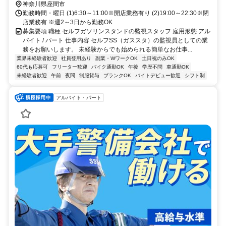
神奈川県座間市
勤務時間・曜日 (1)6:30～11:00※開店業務有り (2)19:00～22:30※閉
店業務有 ※週2～3日から勤務OK
募集要項 職種 セルフガソリンスタンドの監視スタッフ 雇用形態 アル
バイト / パート 仕事内容 セルフSS（ガススタ）の監視員としての業
務をお願いします。 未経験からでも始められる簡単なお仕事...
業界未経験者歓迎
社員登用あり
副業・WワークOK
土日祝のみOK
60代も応募可
フリーター歓迎
バイク通勤OK
午後
学歴不問
車通勤OK
未経験者歓迎
午前
夜間
制服貸与
ブランクOK
バイトデビュー歓迎
シフト制
アルバイト・パート