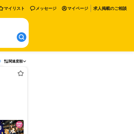
マイリスト
メッセージ
マイページ
求人掲載のご相談
存
関連度順