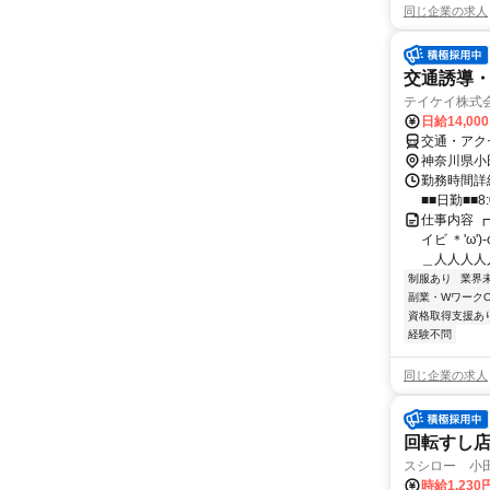
同じ企業の求人
交通誘導
テイケイ株式会
日給14,00
交通・アク
神奈川県小
勤務時間詳細
■■日勤■■8:
仕事内容 ┏
イビ ＊'ω
＿人人人人人
制服あり
業界
副業・WワークO
資格取得支援あ
経験不問
同じ企業の求人
回転すし
スシロー 小
時給1,23