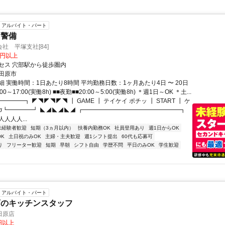
アルバイト・パート
・警備
社 平塚支社[84]
0円以上
セス 穴部駅から徒歩圏内
田原市
 実働時間：1日あたり8時間 平均勤務日数：1ヶ月あたり4日 〜 20日
00～17:00(実働8h) ■■夜勤■■20:00～5:00(実働8h) ＊週1日～OK ＊土...
━━━━┓ ◤◥◤◥◤◥ ┃ GAME ┃ テイケイ ポチッ ┃ START ┃ ケ
')-σ┗━━━━┛ ◣◢◣◢◣◢ ┏━━━━━━━━━━━━━━━━┓
人人人...
未経験者歓迎
短期（3ヵ月以内）
扶養内勤務OK
社員登用あり
週1日からOK
K
土日祝のみOK
主婦・主夫歓迎
週1シフト提出
60代も応募可
り
フリーター歓迎
短期
早朝
シフト自由
学歴不問
平日のみOK
学生歓迎
アルバイト・パート
店のキッチンスタッフ
田原店
0円以上