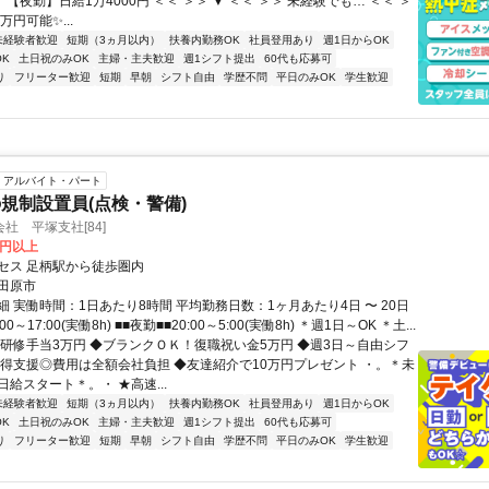
＞ 【夜勤】日給1万4000円 ＜＜ ＞＞ ▼ ＜＜ ＞＞ 未経験でも… ＜＜ ＞
万円可能✨...
未経験者歓迎
短期（3ヵ月以内）
扶養内勤務OK
社員登用あり
週1日からOK
K
土日祝のみOK
主婦・主夫歓迎
週1シフト提出
60代も応募可
り
フリーター歓迎
短期
早朝
シフト自由
学歴不問
平日のみOK
学生歓迎
アルバイト・パート
規制設置員(点検・警備)
社 平塚支社[84]
0円以上
セス 足柄駅から徒歩圏内
田原市
 実働時間：1日あたり8時間 平均勤務日数：1ヶ月あたり4日 〜 20日
00～17:00(実働8h) ■■夜勤■■20:00～5:00(実働8h) ＊週1日～OK ＊土...
◆研修手当3万円 ◆ブランクＯＫ！復職祝い金5万円 ◆週3日～自由シフ
取得支援◎費用は全額会社負担 ◆友達紹介で10万円プレゼント ・。＊未
給スタート＊。・ ★高速...
未経験者歓迎
短期（3ヵ月以内）
扶養内勤務OK
社員登用あり
週1日からOK
K
土日祝のみOK
主婦・主夫歓迎
週1シフト提出
60代も応募可
り
フリーター歓迎
短期
早朝
シフト自由
学歴不問
平日のみOK
学生歓迎