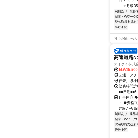
円 ＜＜ ＞
＞ ✨月収35
制服あり
業界
副業・WワークO
資格取得支援あ
経験不問
同じ企業の求人
高速道路の
テイケイ株式会
日給15,50
交通・アク
神奈川県小
勤務時間詳細
■■日勤■■8:
仕事内容 
ト ◆資格
経験から高日
制服あり
業界
副業・WワークO
資格取得支援あ
経験不問