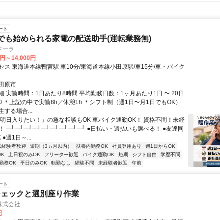
ート
でも始められる家電の配送助手(運転業務無)
ドーラ
0円～14,000円
ス 東海道本線鴨宮駅 車10分/東海道本線小田原駅/車15分/車・バイク
田原市
 実働時間：1日あたり8時間 平均勤務日数：1ヶ月あたり1日 〜 20日
8:00 ＊上記の中で実働8h／休憩1h ＊シフト制（週1日〜月1日でもOK）
する場合...
「明日入りたい！」の急な相談もOK 車バイク通勤OK！ 資格不問！未経
 ─┘─┘─┘─┘─┘─┘─┘─┘─┘ ●日払い・週払いも選べる！ ●友達同
●週1日～...
未経験者歓迎
短期（3ヵ月以内）
扶養内勤務OK
社員登用あり
週1日からOK
K
土日祝のみOK
フリーター歓迎
バイク通勤OK
短期
シフト自由
学歴不問
勤務OK
平日のみOK
転勤なし
経験不問
未経験者歓迎
午前
ート
チェックと選別座り作業
株式会社
円