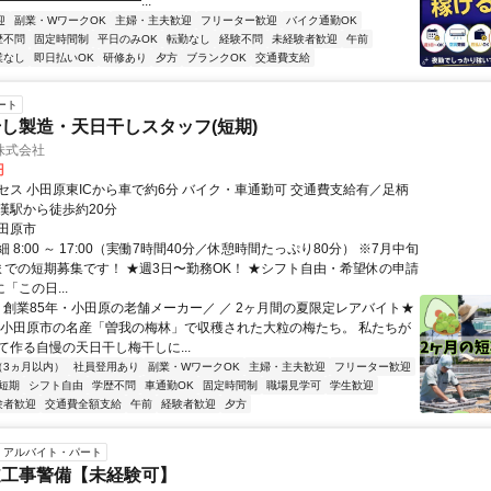
━━━━━━━━━━━...
迎
副業・WワークOK
主婦・主夫歓迎
フリーター歓迎
バイク通勤OK
歴不問
固定時間制
平日のみOK
転勤なし
経験不問
未経験者歓迎
午前
業なし
即日払いOK
研修あり
夕方
ブランクOK
交通費支給
ート
し製造・天日干しスタッフ(短期)
株式会社
円
セス 小田原東ICから車で約6分 バイク・車通勤可 交通費支給有／足柄
漢駅から徒歩約20分
田原市
 8:00 ～ 17:00（実働7時間40分／休憩時間たっぷり80分） ※7月中旬
までの短期募集です！ ★週3日〜勤務OK！ ★シフト自由・希望休の申請
「この日...
＼ 創業85年・小田原の老舗メーカー／ ／ 2ヶ月間の夏限定レアバイト★
県小田原市の名産「曽我の梅林」で収穫された大粒の梅たち。 私たちが
て作る自慢の天日干し梅干しに...
（3ヵ月以内）
社員登用あり
副業・WワークOK
主婦・主夫歓迎
フリーター歓迎
短期
シフト自由
学歴不問
車通勤OK
固定時間制
職場見学可
学生歓迎
験者歓迎
交通費全額支給
午前
経験者歓迎
夕方
アルバイト・パート
道工事警備【未経験可】