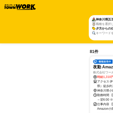
神奈川県
五
職種を選択
夕方からの
キーワード
81件
夜勤 Ama
株式会社ワー
時給1,310
アクセス 
県）徒歩約1
神奈川県小
勤務時間 【夜勤】
～翌6:00
仕事内容 【
Amazo