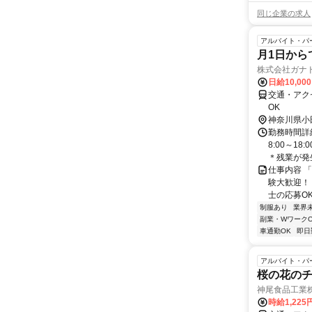
同じ企業の求人
アルバイト・パ
月1日から
株式会社ガナ
日給10,00
交通・アクセ
OK
神奈川県小
勤務時間詳細
8:00～1
＊残業が発⽣
仕事内容 
験大歓迎！！
士の応募OK 
制服あり
業界
副業・WワークO
車通勤OK
即日
アルバイト・パ
桜の花の
神尾食品工業
時給1,225