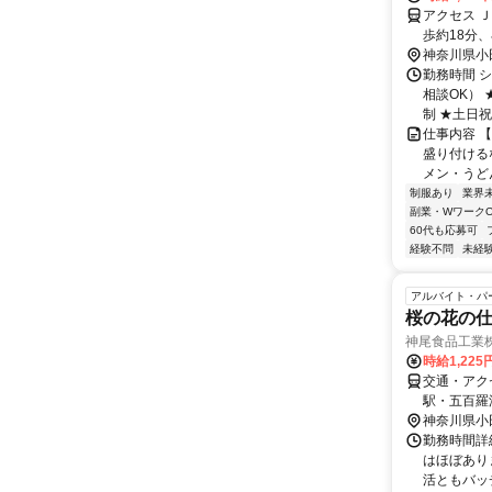
アクセス 
歩約18分
神奈川県小
勤務時間 シ
相談OK）
制 ★土日祝の
仕事内容 
盛り付ける
メン・うど
制服あり
業界
副業・WワークO
60代も応募可
経験不問
未経
アルバイト・パ
桜の花の
神尾食品工業
時給1,225
交通・アク
駅・五百羅
神奈川県小
勤務時間詳細
はほぼあり
活ともバッチ