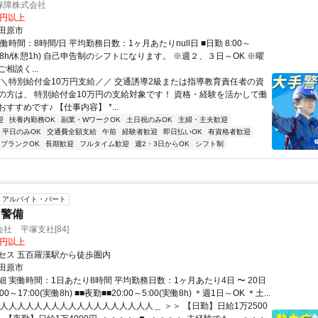
保障株式会社
0円以上
田原市
働時間：8時間/日 平均勤務日数：1ヶ月あたりnull日 ■日勤 8:00～
(実働8h/休憩1h) 自己申告制のシフトになります。 ※週２、３日～OK ※曜
相談く...
＼＼特別給付金10万円支給／／ 交通誘導2級または指導教育責任者の資
の方は、 特別給付金10万円の支給対象です！ 資格・経験を活かして働
すすめです♪ 【仕事内容】 *...
迎
扶養内勤務OK
副業・WワークOK
土日祝のみOK
主婦・主夫歓迎
平日のみOK
交通費全額支給
午前
経験者歓迎
即日払いOK
有資格者歓迎
ブランクOK
長期歓迎
フルタイム歓迎
週2・3日からOK
シフト制
アルバイト・パート
・警備
社 平塚支社[84]
0円以上
セス 五百羅漢駅から徒歩圏内
田原市
 実働時間：1日あたり8時間 平均勤務日数：1ヶ月あたり4日 〜 20日
00～17:00(実働8h) ■■夜勤■■20:00～5:00(実働8h) ＊週1日～OK ＊土...
＿人人人人人人人人人人人人人人人人人人＿ ＞＞ 【日勤】日給1万2500