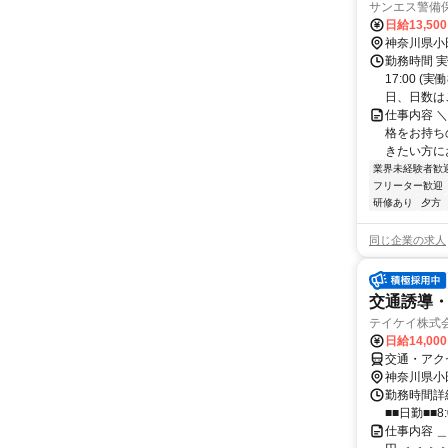
サンエス警備
日給13,50
神奈川県小
勤務時間 実
17:00 
日、日数はご
仕事内容 
格をお持ち
きたい方にお
業界未経験者歓
フリーター歓迎
研修あり
夕方
同じ企業の求人
交通誘導
テイケイ株式会
日給14,00
交通・アク
神奈川県小
勤務時間詳細
■■日勤■■8:
仕事内容 