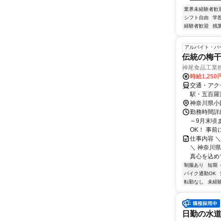
━━━━━
業界未経験者歓
シフト自由
学
経験者歓迎
残
アルバイト・パ
伝統の梅干
神尾食品工業
時給1,250
交通・アク
駅・五百羅
神奈川県小
勤務時間詳細
～9月末頃
OK！ 事前に
仕事内容 
＼ 神奈川
真心を込め
制服あり
短期
バイク通勤OK
転勤なし
未経
日勤の水