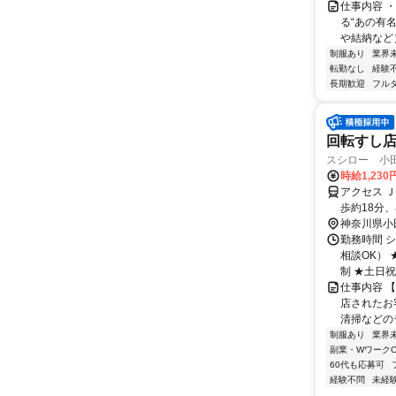
仕事内容 ・
る“あの有
や結納など
制服あり
業界
転勤なし
経験
長期歓迎
フル
回転すし
スシロー 小
時給1,23
アクセス 
歩約18分
神奈川県小
勤務時間 シ
相談OK）
制 ★土日祝の
仕事内容 
店されたお
清掃などの
制服あり
業界
副業・WワークO
60代も応募可
経験不問
未経