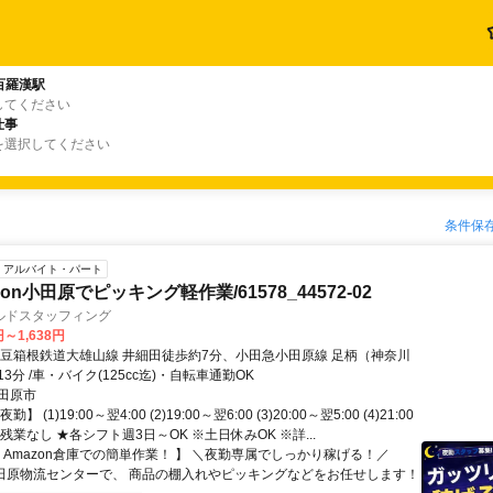
百羅漢駅
してください
仕事
を選択してください
条件保
アルバイト・パート
zon小田原でピッキング軽作業/61578_44572-02
ルドスタッフィング
円～1,638円
伊豆箱根鉄道大雄山線 井細田徒歩約7分、小田急小田原線 足柄（神奈川
3分 /車・バイク(125cc迄)・自転車通勤OK
田原市
 (1)19:00～翌4:00 (2)19:00～翌6:00 (3)20:00～翌5:00 (4)21:00
 ※残業なし ★各シフト週3日～OK ※土日休みOK ※詳...
 Amazon倉庫での簡単作業！ 】 ＼夜勤専属でしっかり稼げる！／
n小田原物流センターで、 商品の棚入れやピッキングなどをお任せします！