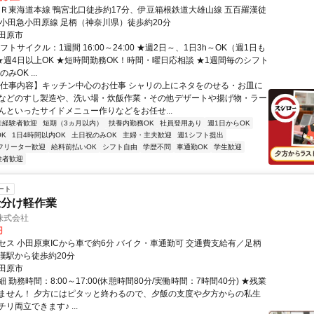
ＪＲ東海道本線 鴨宮北口徒歩約17分、伊豆箱根鉄道大雄山線 五百羅漢徒
、小田急小田原線 足柄（神奈川県）徒歩約20分
田原市
フトサイクル：1週間 16:00～24:00 ★週2日～、1日3h～OK（週1日も
 ★週4日以上OK ★短時間勤務OK！時間・曜日応相談 ★1週間毎のシフト
みOK ...
【仕事内容】キッチン中心のお仕事 シャリの上にネタをのせる・お皿に
などのすし製造や、洗い場・炊飯作業・その他デザートや揚げ物・ラー
んといったサイドメニュー作りなどをお任せ...
未経験者歓迎
短期（3ヵ月以内）
扶養内勤務OK
社員登用あり
週1日からOK
K
1日4時間以内OK
土日祝のみOK
主婦・主夫歓迎
週1シフト提出
フリーター歓迎
給料前払いOK
シフト自由
学歴不問
車通勤OK
学生歓迎
験者歓迎
ート
仕分け軽作業
株式会社
円
セス 小田原東ICから車で約6分 バイク・車通勤可 交通費支給有／足柄
漢駅から徒歩約20分
田原市
 勤務時間：8:00～17:00(休憩時間80分/実働時間：7時間40分) ★残業
ません！ 夕方にはピタッと終わるので、夕飯の支度や夕方からの私生
リ両立できます♪ ...