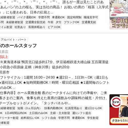
。＊。・””・。＊。・””・。＊。・””・。 誰もが一度は見たことのあ
名あんパン”の上の桜も、実は当社の商品！ お祝いの席の「桜茶（入学式
）」にも使われる、日本の伝統と...
未経験者歓迎
バイク通勤OK
学歴不問
車通勤OK
固定時間制
職場見学可
不問
未経験者歓迎
交通費全額支給
午前
夕方
ブランクOK
交通費支給
タイム歓迎
社割あり
長期休暇あり
ピアスOK
アルバイト・パート
店のホールスタッフ
田原店
0円以上
ＪＲ東海道本線 鴨宮北口徒歩約17分、伊豆箱根鉄道大雄山線 五百羅漢徒
、小田急小田原線 足柄（神奈川県）徒歩約20分
田原市
フトサイクル：1週間 16:00～24:00 ★週2日～、1日3h～OK（週1日も
 ★週4日以上OK ★短時間勤務OK！時間・曜日応相談 ★1週間毎のシフト
みOK ...
【仕事内容】ホール業務全般 夜のピークタイムに向けての準備や、ご来
客さまのご案内、食事を終えた座席の湯飲みや調味料の補充・片付け、
テーブルセットがメイン。「タッチパネルや...
未経験者歓迎
短期（3ヵ月以内）
扶養内勤務OK
社員登用あり
週1日からOK
K
1日4時間以内OK
土日祝のみOK
主婦・主夫歓迎
週1シフト提出
フリーター歓迎
給料前払いOK
シフト自由
学歴不問
車通勤OK
学生歓迎
験者歓迎